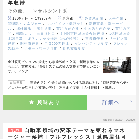
年収帯
その他、コンサルタント系
1200万円 ～ 1999万円
東京都
外資系企業
大手企業
管理職・マネジャー
マネジメント業務なし
新規事業・新サービ
ス
海外出張
海外折衝
英語力が必要
中国語力が必要
英語力不
問
転勤なし
土日祝休み
3,000万円以上資金調達済
1億円以上資
金調達済
ポテンシャル採用（未経験可）
事業責任者
サービス責
任者
開発責任者
年収600万以上
インセンティブ制度
フレック
ス勤務
リモートワーク可能
育児支援制度
全社長期ビジョンの策定から事業戦略の立案、新規事業の立
ち上げ、業務改革、情報システムの導入支援まで幅広いコン
サルティング…
【事業内容】 企業や組織のあらゆる課題に対して戦略策定からテク
会社概要
ノロジーを活用した変革の実行、運用まで支援 【会社特徴】 ・戦略…
興味あり
詳細へ
掲載期間
26/08/07～26/08/20
自動車領域の変革テーマを束ねるマネ
NEW
ージャー候補｜フルフレックス｜遠隔居住可