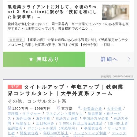
製造業クライアントに対して、今後のSm
art X Solutionに繋がる『技術を核にし
た新規事業』…
複雑化が進む社会において、同一業界内・単一企業でインパクトのある変革を実
現することは困難になっており、業界横断でのイニシ…
【事業内容】 企業や組織のあらゆる課題に対して戦略策定からテク
会社概要
ノロジーを活用した変革の実行、運用まで支援 【会社特徴】 ・戦略…
興味あり
詳細へ
掲載期間
26/08/07～26/08/22
タイトルアップ・年収アップ｜鉄鋼業
NEW
界コンサルタント｜大手外資系ファーム
その他、コンサルタント系
1200万円 ～ 1999万円
東京都
外資系企業
大手企業
管理職・マネジャー
マネジメント業務なし
新規事業・新サービ
ス
海外出張
海外折衝
英語力が必要
中国語力が必要
英語力不
問
転勤なし
土日祝休み
3,000万円以上資金調達済
1億円以上資
金調達済
ポテンシャル採用（未経験可）
事業責任者
サービス責
任者
開発責任者
年収600万以上
インセンティブ制度
フレック