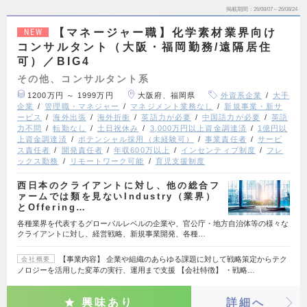
掲載期間
26/08/07～26/08/24
【マネージャー職】化学素材業界向け
NEW
コンサルタント（大阪・福岡勤務/遠隔居住
可）／BIG4
その他、コンサルタント系
1200万円 ～ 1999万円
大阪府、福岡県
外資系企業
大手
企業
管理職・マネジャー
マネジメント業務なし
新規事業・新サ
ービス
海外出張
海外折衝
英語力が必要
中国語力が必要
英語
力不問
転勤なし
土日祝休み
3,000万円以上資金調達済
1億円以
上資金調達済
ポテンシャル採用（未経験可）
事業責任者
サービ
ス責任者
開発責任者
年収600万以上
インセンティブ制度
フレ
ックス勤務
リモートワーク可能
育児支援制度
西日本のクライアントに対し、他の総合フ
ァームでは類を見ないIndustry（業界）
とOffering…
各種業界を代表するグローバルレベルの企業や、官公庁・地方自治体等の様々な
クライアントに対し、経営戦略、新規事業開発、各種…
【事業内容】 企業や組織のあらゆる課題に対して戦略策定からテク
会社概要
ノロジーを活用した変革の実行、運用まで支援 【会社特徴】 ・戦略…
興味あり
詳細へ