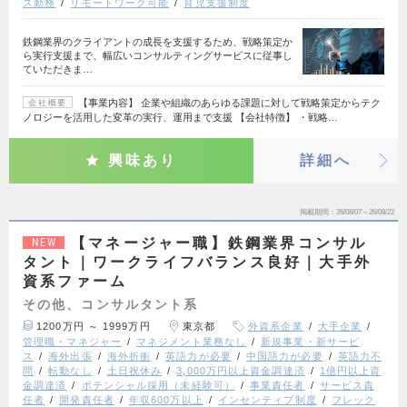
ス勤務
リモートワーク可能
育児支援制度
鉄鋼業界のクライアントの成長を支援するため、戦略策定か
ら実行支援まで、幅広いコンサルティングサービスに従事し
ていただきま…
【事業内容】 企業や組織のあらゆる課題に対して戦略策定からテク
会社概要
ノロジーを活用した変革の実行、運用まで支援 【会社特徴】 ・戦略…
興味あり
詳細へ
掲載期間
26/08/07～26/08/22
【マネージャー職】鉄鋼業界コンサル
NEW
タント｜ワークライフバランス良好｜大手外
資系ファーム
その他、コンサルタント系
1200万円 ～ 1999万円
東京都
外資系企業
大手企業
管理職・マネジャー
マネジメント業務なし
新規事業・新サービ
ス
海外出張
海外折衝
英語力が必要
中国語力が必要
英語力不
問
転勤なし
土日祝休み
3,000万円以上資金調達済
1億円以上資
金調達済
ポテンシャル採用（未経験可）
事業責任者
サービス責
任者
開発責任者
年収600万以上
インセンティブ制度
フレック