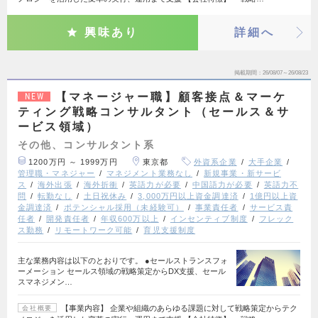
興味あり
詳細へ
掲載期間
26/08/07～26/08/23
【マネージャー職】顧客接点＆マーケ
NEW
ティング戦略コンサルタント（セールス＆サ
ービス領域）
その他、コンサルタント系
1200万円 ～ 1999万円
東京都
外資系企業
大手企業
管理職・マネジャー
マネジメント業務なし
新規事業・新サービ
ス
海外出張
海外折衝
英語力が必要
中国語力が必要
英語力不
問
転勤なし
土日祝休み
3,000万円以上資金調達済
1億円以上資
金調達済
ポテンシャル採用（未経験可）
事業責任者
サービス責
任者
開発責任者
年収600万以上
インセンティブ制度
フレック
ス勤務
リモートワーク可能
育児支援制度
主な業務内容は以下のとおりです。 ●セールストランスフォ
ーメーション セールス領域の戦略策定からDX支援、セール
スマネジメン…
【事業内容】 企業や組織のあらゆる課題に対して戦略策定からテク
会社概要