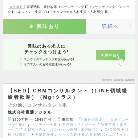
事業戦略・業務改革コンサルティング ITコンサルティング プロジェ
会社概要
クトマネジメント支援 プロフェッショナル人材支援・人材紹介 新…
興味あり
詳細へ
興味のある求人に
チェックをつけよう!
興味あり
スカウトのマッチング精度があがる!
その求人への合格可能性がわかる!
掲載期間
26/08/10～26/08/23
【SED】CRMコンサルタント（LINE領域経
験者歓迎）（Mgrクラス）
その他、コンサルタント系
株式会社電通デジタル
1300万円 ～ 1549万円
東京都
海外展開あり（日系グロー
バル企業）
ベンチャー企業
管理職・マネジャー
新規事業・新サ
ービス
土日祝休み
ポテンシャル採用（未経験可）
CxO候補
社
長・役員直下
事業責任者
サービス責任者
年収600万以上
イン