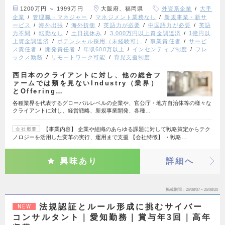
1200万円 ～ 1999万円
大阪府、福岡県
外資系企業
大手
企業
管理職・マネジャー
マネジメント業務なし
新規事業・新サ
ービス
海外出張
海外折衝
英語力が必要
中国語力が必要
英語
力不問
転勤なし
土日祝休み
3,000万円以上資金調達済
1億円以
上資金調達済
ポテンシャル採用（未経験可）
事業責任者
サービ
ス責任者
開発責任者
年収600万以上
インセンティブ制度
フレ
ックス勤務
リモートワーク可能
育児支援制度
西日本のクライアントに対し、他の総合フ
ァームでは類を見ないIndustry（業界）
とOffering…
各種業界を代表するグローバルレベルの企業や、官公庁・地方自治体等の様々な
クライアントに対し、経営戦略、新規事業開発、各種…
【事業内容】 企業や組織のあらゆる課題に対して戦略策定からテク
会社概要
ノロジーを活用した変革の実行、運用まで支援 【会社特徴】 ・戦略…
興味あり
詳細へ
掲載期間
26/08/07～26/08/20
法規認証とルール形成に挑むサイバー
NEW
コンサルタント｜愛知勤務｜賞与年3回｜高年