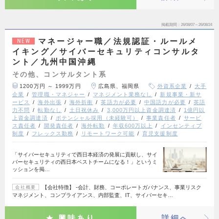
掲載期間
26/08/07～26/08/24
マネージャー職／法規認証・ルールメ
NEW
イキング／サイバーセキュリティコンサルタ
ント／九州中国沖縄
その他、コンサルタント系
1200万円 ～ 1999万円
広島県、福岡県
外資系企業
大手
企業
管理職・マネジャー
マネジメント業務なし
新規事業・新サ
ービス
海外出張
海外折衝
英語力が必要
中国語力が必要
英語
力不問
転勤なし
土日祝休み
3,000万円以上資金調達済
1億円以
上資金調達済
ポテンシャル採用（未経験可）
事業責任者
サービ
ス責任者
開発責任者
海外転勤
年収600万以上
インセンティブ
制度
フレックス勤務
リモートワーク可能
育児支援制度
「サイバーセキュリティで西日本経済の発展に貢献し、サイ
バーセキュリティの西日本ベストチームになる！」というミ
ッションを掲…
【会社特徴】 ‐会計、財務、コーポレートガバナンス、事業リスク
会社概要
マネジメント、コンプライアンス、内部監査、IT、サイバーセキ…
興味あり
詳細へ