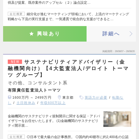
得及び提案、既存案件のアップセル （２）論点設定…
細分化が進むマーケティング領域において、上流のマーケティング
会社概要
戦略から下流の実行支援まで、一気通貫で統合的な支援ができると…
興味あり
詳細へ
掲載期間
26/08/07～26/08/20
サステナビリティアドバイザリー（金
NEW
融機関向け）【4大監査法人/デロイト トーマ
ツ グループ】
その他、コンサルタント系
有限責任監査法人トーマツ
1600万円 ～ 2499万円
東京都
英語力が必要
転勤な
し
土日祝休み
年収600万以上
金融機関のサステナビリティ規制開示に関する保証・アドバ
イザリーをお任せいたします。 (1)金融機関のサステナビリ
ティ開示規…
◎日本で最大級の会計事務所。 ◎国内約40都市に約2,400名の公認
会社概要