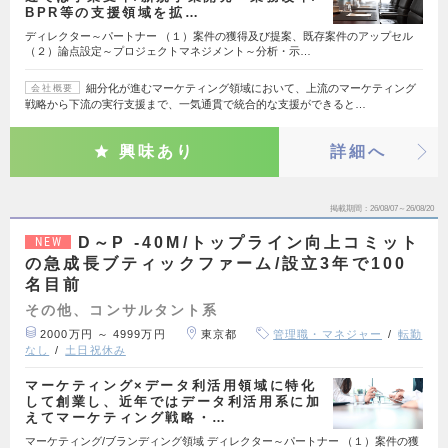
BPR等の支援領域を拡…
ディレクター～パートナー （１）案件の獲得及び提案、既存案件のアップセル
（２）論点設定～プロジェクトマネジメント～分析・示…
細分化が進むマーケティング領域において、上流のマーケティング
会社概要
戦略から下流の実行支援まで、一気通貫で統合的な支援ができると…
興味あり
詳細へ
掲載期間
26/08/07～26/08/20
D～P -40M/トップライン向上コミット
NEW
の急成長ブティックファーム/設立3年で100
名目前
その他、コンサルタント系
2000万円 ～ 4999万円
東京都
管理職・マネジャー
転勤
なし
土日祝休み
マーケティング×データ利活用領域に特化
して創業し、近年ではデータ利活用系に加
えてマーケティング戦略・…
マーケティング/ブランディング領域 ディレクター～パートナー （１）案件の獲