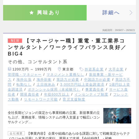
興味あり
詳細へ
掲載期間
26/08/07～26/08/23
【マネージャー職】重電・重工業界コ
NEW
ンサルタント／ワークライフバランス良好／
BIG4
その他、コンサルタント系
1200万円 ～ 1999万円
東京都
外資系企業
大手企業
管理職・マネジャー
マネジメント業務なし
新規事業・新サービ
ス
海外出張
海外折衝
英語力が必要
中国語力が必要
英語力不
問
転勤なし
土日祝休み
3,000万円以上資金調達済
1億円以上資
金調達済
ポテンシャル採用（未経験可）
事業責任者
サービス責
任者
開発責任者
年収600万以上
インセンティブ制度
フレック
ス勤務
リモートワーク可能
育児支援制度
全社長期ビジョンの策定から事業戦略の立案、新規事業の立
ち上げ、業務改革、情報システムの導入支援まで幅広いコン
サルティング…
【事業内容】 企業や組織のあらゆる課題に対して戦略策定からテク
会社概要
ノロジーを活用した変革の実行、運用まで支援 【会社特徴】 ・戦略…