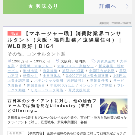
興味あり
詳細へ
掲載期間
26/08/07～26/08/20
【マネージャー職】消費財業界コンサ
NEW
ルタント（大阪・福岡勤務／遠隔居住可）｜
WLB良好｜BIG4
その他、コンサルタント系
1200万円 ～ 1999万円
大阪府、福岡県
外資系企業
大手
企業
管理職・マネジャー
マネジメント業務なし
新規事業・新サ
ービス
海外出張
海外折衝
英語力が必要
中国語力が必要
英語
力不問
転勤なし
土日祝休み
3,000万円以上資金調達済
1億円以
上資金調達済
ポテンシャル採用（未経験可）
事業責任者
サービ
ス責任者
開発責任者
年収600万以上
インセンティブ制度
フレ
ックス勤務
リモートワーク可能
育児支援制度
西日本のクライアントに対し、他の総合フ
ァームでは類を見ないIndustry（業界）
とOffering…
各種業界を代表するグローバルレベルの企業や、官公庁・地方自治体等の様々な
クライアントに対し、経営戦略、新規事業開発、各種…
【事業内容】 企業や組織のあらゆる課題に対して戦略策定からテク
会社概要