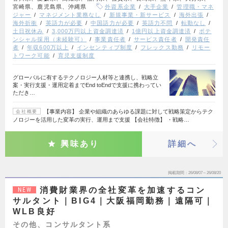
宮崎県、鹿児島県、沖縄県
外資系企業
大手企業
管理職・マネ
ジャー
マネジメント業務なし
新規事業・新サービス
海外出張
海外折衝
英語力が必要
中国語力が必要
英語力不問
転勤なし
土日祝休み
3,000万円以上資金調達済
1億円以上資金調達済
ポテ
ンシャル採用（未経験可）
事業責任者
サービス責任者
開発責任
者
年収600万以上
インセンティブ制度
フレックス勤務
リモー
トワーク可能
育児支援制度
グローバルに有するテクノロジー人材等と連携し、戦略立
案・実行支援・運用定着までEnd toEndで支援に携わってい
ただき…
【事業内容】 企業や組織のあらゆる課題に対して戦略策定からテク
会社概要
ノロジーを活用した変革の実行、運用まで支援 【会社特徴】 ・戦略…
興味あり
詳細へ
掲載期間
26/08/07～26/08/20
消費財業界の全社変革を加速するコン
NEW
サルタント｜BIG4｜大阪福岡勤務｜遠隔可｜
WLB良好
その他、コンサルタント系