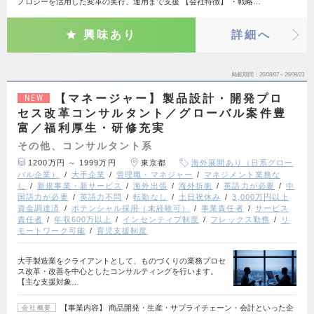
ノロジーを活用した変革の実行、運用まで支援 【会社特徴】 ・戦略…
興味あり
詳細へ
掲載期間
26/08/07～26/08/23
【マネージャー】製品設計・開発プロ
NEW
セス改革コンサルタント／グローバル案件豊
富／福利厚生・研修充実
その他、コンサルタント系
1200万円 ～ 1999万円
東京都
海外展開あり（日系グロー
バル企業）
大手企業
管理職・マネジャー
マネジメント業務な
し
新規事業・新サービス
海外出張
海外折衝
英語力が必要
中
国語力が必要
英語力不問
転勤なし
土日祝休み
3,000万円以上
資金調達済
ポテンシャル採用（未経験可）
事業責任者
サービス
責任者
年収600万以上
インセンティブ制度
フレックス勤務
リ
モートワーク可能
育児支援制度
大手製造業をクライアントとして、ものづくりの業務プロセ
ス改革・改善を中心としたコンサルティングを行います。
【主な支援対象…
【事業内容】 商品開発・生産・サプライチェーン・会計といった企
会社概要