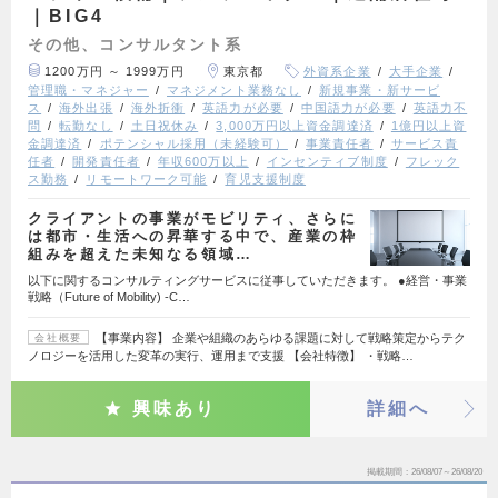
｜BIG4
その他、コンサルタント系
1200万円 ～ 1999万円
東京都
外資系企業
大手企業
管理職・マネジャー
マネジメント業務なし
新規事業・新サービ
ス
海外出張
海外折衝
英語力が必要
中国語力が必要
英語力不
問
転勤なし
土日祝休み
3,000万円以上資金調達済
1億円以上資
金調達済
ポテンシャル採用（未経験可）
事業責任者
サービス責
任者
開発責任者
年収600万以上
インセンティブ制度
フレック
ス勤務
リモートワーク可能
育児支援制度
クライアントの事業がモビリティ、さらに
は都市・生活への昇華する中で、産業の枠
組みを超えた未知なる領域…
以下に関するコンサルティングサービスに従事していただきます。 ●経営・事業
戦略（Future of Mobility) ‐C…
【事業内容】 企業や組織のあらゆる課題に対して戦略策定からテク
会社概要
ノロジーを活用した変革の実行、運用まで支援 【会社特徴】 ・戦略…
興味あり
詳細へ
掲載期間
26/08/07～26/08/20