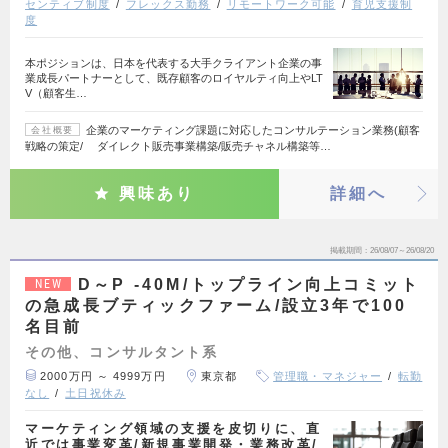
センティブ制度
フレックス勤務
リモートワーク可能
育児支援制
度
本ポジションは、日本を代表する大手クライアント企業の事
業成長パートナーとして、既存顧客のロイヤルティ向上やLT
V（顧客生…
企業のマーケティング課題に対応したコンサルテーション業務(顧客
会社概要
戦略の策定/ ダイレクト販売事業構築/販売チャネル構築等…
興味あり
詳細へ
掲載期間
26/08/07～26/08/20
D～P -40M/トップライン向上コミット
NEW
の急成長ブティックファーム/設立3年で100
名目前
その他、コンサルタント系
2000万円 ～ 4999万円
東京都
管理職・マネジャー
転勤
なし
土日祝休み
マーケティング領域の支援を皮切りに、直
近では事業変革/新規事業開発・業務改革/