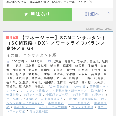
業の重要な機能、事業基盤を強化、変革するコンサルティング 【会…
興味あり
詳細へ
掲載期間
26/08/07～26/08/23
【マネージャー】SCMコンサルタント
NEW
（SCM戦略・DX）／ワークライフバランス
良好／BIG4
その他、コンサルタント系
1200万円 ～ 1999万円
北海道、青森県、岩手県、宮城県、秋田
県、山形県、福島県、茨城県、栃木県、群馬県、埼玉県、千葉県、東京
都、神奈川県、新潟県、富山県、石川県、福井県、山梨県、長野県、岐
阜県、静岡県、愛知県、三重県、滋賀県、京都府、大阪府、兵庫県、奈
良県、和歌山県、鳥取県、島根県、岡山県、広島県、山口県、徳島県、
香川県、愛媛県、高知県、福岡県、佐賀県、長崎県、熊本県、大分県、
宮崎県、鹿児島県、沖縄県
外資系企業
大手企業
管理職・マネ
ジャー
マネジメント業務なし
新規事業・新サービス
海外出張
海外折衝
英語力が必要
中国語力が必要
英語力不問
転勤なし
土日祝休み
3,000万円以上資金調達済
1億円以上資金調達済
ポテ
ンシャル採用（未経験可）
事業責任者
サービス責任者
開発責任
者
年収600万以上
インセンティブ制度
フレックス勤務
リモー
トワーク可能
育児支援制度