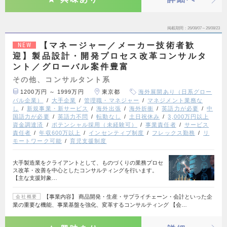
掲載期間
26/08/07～26/08/23
【マネージャー／メーカー技術者歓
NEW
迎】製品設計・開発プロセス改革コンサルタ
ント／グローバル案件豊富
その他、コンサルタント系
1200万円 ～ 1999万円
東京都
海外展開あり（日系グロー
バル企業）
大手企業
管理職・マネジャー
マネジメント業務な
し
新規事業・新サービス
海外出張
海外折衝
英語力が必要
中
国語力が必要
英語力不問
転勤なし
土日祝休み
3,000万円以上
資金調達済
ポテンシャル採用（未経験可）
事業責任者
サービス
責任者
年収600万以上
インセンティブ制度
フレックス勤務
リ
モートワーク可能
育児支援制度
大手製造業をクライアントとして、ものづくりの業務プロセ
ス改革・改善を中心としたコンサルティングを行います。
【主な支援対象…
【事業内容】 商品開発・生産・サプライチェーン・会計といった企
会社概要
業の重要な機能、事業基盤を強化、変革するコンサルティング 【会…