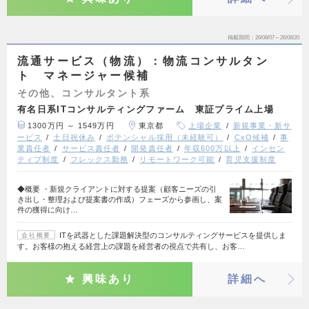
掲載期間
26/08/07～26/08/20
流通サービス（物流）：物流コンサルタン
ト マネージャー候補
その他、コンサルタント系
有名日系ITコンサルティングファーム 東証プライム上場
1300万円 ～ 1549万円
東京都
上場企業
新規事業・新サ
ービス
土日祝休み
ポテンシャル採用（未経験可）
CxO候補
事
業責任者
サービス責任者
開発責任者
年収600万以上
インセン
ティブ制度
フレックス勤務
リモートワーク可能
育児支援制度
◆概要 ・新規クライアントに対する提案（顧客ニーズの引
き出し・整理および提案書の作成）フェーズから参画し、案
件の獲得に向け…
ITを武器とした課題解決型のコンサルティングサービスを提供しま
会社概要
す。お客様の抱える経営上の課題を経営者の視点で共有し、お客…
興味あり
詳細へ