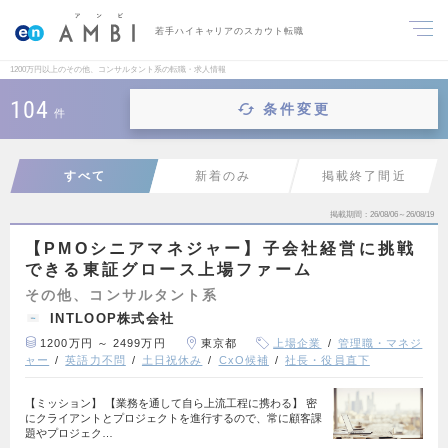
若手ハイキャリアのスカウト転職
1200万円以上のその他、コンサルタント系の転職・求人情報
104
条件変更
件
すべて
新着のみ
掲載終了間近
掲載期間
26/08/06～26/08/19
【PMOシニアマネジャー】子会社経営に挑戦
できる東証グロース上場ファーム
その他、コンサルタント系
INTLOOP株式会社
1200万円 ～ 2499万円
東京都
上場企業
管理職・マネジ
ャー
英語力不問
土日祝休み
CxO候補
社長・役員直下
【ミッション】 【業務を通して自ら上流工程に携わる】 密
にクライアントとプロジェクトを進行するので、常に顧客課
題やプロジェク…