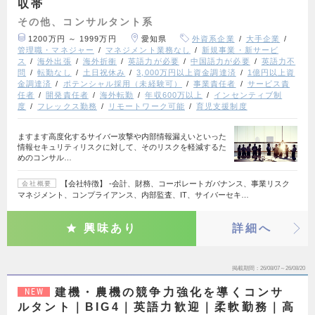
収帯
その他、コンサルタント系
1200万円 ～ 1999万円
愛知県
外資系企業
大手企業
管理職・マネジャー
マネジメント業務なし
新規事業・新サービ
ス
海外出張
海外折衝
英語力が必要
中国語力が必要
英語力不
問
転勤なし
土日祝休み
3,000万円以上資金調達済
1億円以上資
金調達済
ポテンシャル採用（未経験可）
事業責任者
サービス責
任者
開発責任者
海外転勤
年収600万以上
インセンティブ制
度
フレックス勤務
リモートワーク可能
育児支援制度
ますます高度化するサイバー攻撃や内部情報漏えいといった
情報セキュリティリスクに対して、そのリスクを軽減するた
めのコンサル…
【会社特徴】 ‐会計、財務、コーポレートガバナンス、事業リスク
会社概要
マネジメント、コンプライアンス、内部監査、IT、サイバーセキ…
興味あり
詳細へ
掲載期間
26/08/07～26/08/20
建機・農機の競争力強化を導くコンサ
NEW
ルタント｜BIG4｜英語力歓迎｜柔軟勤務｜高