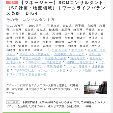
【マネージャー】SCMコンサルタント
NEW
（SC計画・物流領域）｜ワークライフバラン
ス良好｜BIG4
その他、コンサルタント系
1200万円 ～ 1999万円
北海道、青森県、岩手県、宮城県、秋田
県、山形県、福島県、茨城県、栃木県、群馬県、埼玉県、千葉県、東京
都、神奈川県、新潟県、富山県、石川県、福井県、山梨県、長野県、岐
阜県、静岡県、愛知県、三重県、滋賀県、京都府、大阪府、兵庫県、奈
良県、和歌山県、鳥取県、島根県、岡山県、広島県、山口県、徳島県、
香川県、愛媛県、高知県、福岡県、佐賀県、長崎県、熊本県、大分県、
宮崎県、鹿児島県、沖縄県
外資系企業
大手企業
管理職・マネ
ジャー
マネジメント業務なし
新規事業・新サービス
海外出張
海外折衝
英語力が必要
中国語力が必要
英語力不問
転勤なし
土日祝休み
3,000万円以上資金調達済
1億円以上資金調達済
ポテ
ンシャル採用（未経験可）
事業責任者
サービス責任者
開発責任
者
年収600万以上
インセンティブ制度
フレックス勤務
リモー
トワーク可能
育児支援制度
グローバルに有するテクノロジー人材等と連携し、戦略立
案・実行支援・運用定着までEnd toEndで支援に携わってい
ただき…
【事業内容】 企業や組織のあらゆる課題に対して戦略策定からテク
会社概要
ノロジーを活用した変革の実行、運用まで支援 【会社特徴】 ・戦略…