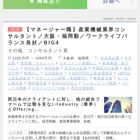
興味あり
詳細へ
掲載期間
26/08/07～26/08/23
【マネージャー職】産業機械業界コン
NEW
サルタント／大阪・福岡勤／ワークライフバ
ランス良好／BIG4
その他、コンサルタント系
1200万円 ～ 1999万円
大阪府、福岡県
外資系企業
大手
企業
管理職・マネジャー
マネジメント業務なし
新規事業・新サ
ービス
海外出張
海外折衝
英語力が必要
中国語力が必要
英語
力不問
転勤なし
土日祝休み
3,000万円以上資金調達済
1億円以
上資金調達済
ポテンシャル採用（未経験可）
事業責任者
サービ
ス責任者
開発責任者
年収600万以上
インセンティブ制度
フレ
ックス勤務
リモートワーク可能
育児支援制度
西日本のクライアントに対し、他の総合フ
ァームでは類を見ないIndustry（業界）
とOffering…
各種業界を代表するグローバルレベルの企業や、官公庁・地方自治体等の様々な
クライアントに対し、経営戦略、新規事業開発、各種…
【事業内容】 企業や組織のあらゆる課題に対して戦略策定からテク
会社概要
ノロジーを活用した変革の実行、運用まで支援 【会社特徴】 ・戦略…