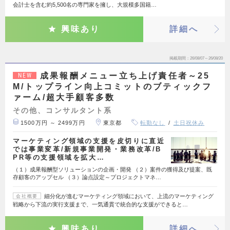
会計士を含む約5,500名の専門家を擁し、大規模多国籍…
興味あり
詳細へ
掲載期間
26/08/07～26/08/20
成果報酬メニュー立ち上げ責任者～25
NEW
M/トップライン向上コミットのブティックフ
ァーム/超大手顧客多数
その他、コンサルタント系
1500万円 ～ 2499万円
東京都
転勤なし
土日祝休み
マーケティング領域の支援を皮切りに直近
では事業変革/新規事業開発・業務改革/B
PR等の支援領域を拡大…
（１）成果報酬型ソリューションの企画・開発 （２）案件の獲得及び提案、既
存顧客のアップセル （３）論点設定～プロジェクトマネ…
細分化が進むマーケティング領域において、上流のマーケティング
会社概要
戦略から下流の実行支援まで、一気通貫で統合的な支援ができると…
興味あり
詳細へ