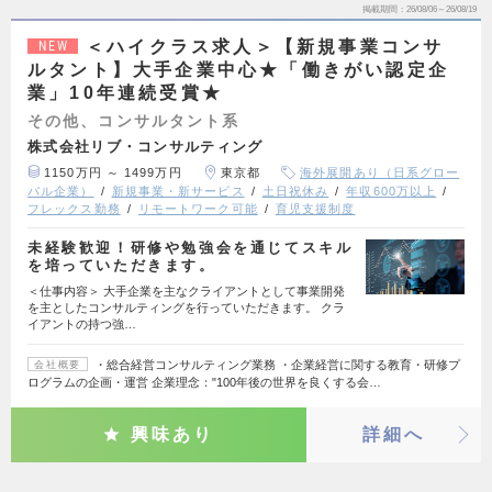
掲載期間
26/08/06～26/08/19
＜ハイクラス求人＞【新規事業コンサ
NEW
ルタント】大手企業中心★「働きがい認定企
業」10年連続受賞★
その他、コンサルタント系
株式会社リブ・コンサルティング
1150万円 ～ 1499万円
東京都
海外展開あり（日系グロー
バル企業）
新規事業・新サービス
土日祝休み
年収600万以上
フレックス勤務
リモートワーク可能
育児支援制度
未経験歓迎！研修や勉強会を通じてスキル
を培っていただきます。
＜仕事内容＞ 大手企業を主なクライアントとして事業開発
を主としたコンサルティングを行っていただきます。 クラ
イアントの持つ強…
・総合経営コンサルティング業務 ・企業経営に関する教育・研修プ
会社概要
ログラムの企画・運営 企業理念："100年後の世界を良くする会…
興味あり
詳細へ