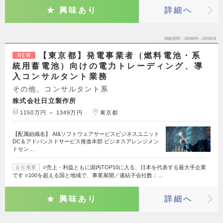
興味あり
詳細へ
掲載期間
26/08/06～26/08/19
【東京都】発電事業者（燃料電池・系
NEW
統用蓄電池）向けの電力トレーディング、導
入コンサルタント業務
その他、コンサルタント系
株式会社日立製作所
1150万円 ～ 1349万円
東京都
【配属組織名】 AI&ソフトウェアサービスビジネスユニット
DC＆アドバンスドサービス推進本部 ビジネスアレンジメン
トセン…
○売上・利益ともに国内TOP10に入る、日本を代表する最大手企業
会社概要
です ○100を超える国と地域で、事業展開／連結子会社数：…
興味あり
詳細へ