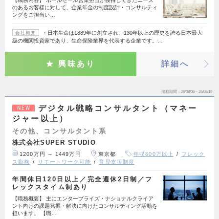
のあるお客様に対して、企業年金の制度設計・コンサルティ
ングをご担当い…
・日本生命は1889年に創立され、130年以上の歴史を誇る日本最大
会社概要
級の機関投資家であり、生命保険業界を代表する企業です。…
興味あり
詳細へ
掲載期間
26/08/06～26/08/19
デジタル戦略コンサルタント（マネー
NEW
ジャー以上）
その他、コンサルタント系
株式会社SUPER STUDIO
1200万円 ～ 1449万円
東京都
年収600万以上
フレック
ス勤務
リモートワーク可能
育児支援制度
年間休日120日以上／完全週休2日制／フ
レックスタイム制あり
【職務概要】 主にエンタープライズ・ナショナルクライア
ント向けの課題発掘・解決に向けたコンサルティング活動を
担います。 【職…