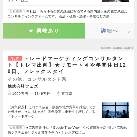
イアントは主…
同社は、あらゆる企業の課題に対応できる国内最大級の独立系総合
会社概要
コンサルティングファームです。 会計・税務・法律・事業などの多…
興味あり
詳細へ
掲載期間
26/08/06～26/08/19
トレードマーケティングコンサルタン
NEW
ト【トレマ出向】★リモート可や年間休日12
0日、フレックスタイ
その他、コンサルタント系
株式会社フェズ
1000万円 ～ 1349万円
東京都
【募集背景】 これまで広告・販促領域の変革を推進してき
た当社が、次に挑むのが、近年急速に重要性を増している
「トレードマーケ…
■広告事業 主に「Google True View」や位置情報を活用した広告配
会社概要
信システムをリテイル業界を中心としたお客様に…