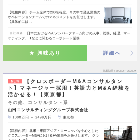
【職務内容】 チーム全体で200名程度、その中で受託業務の
オペレーションチームでのマネジメントをお任せします。
【具体的には…
日本におけるPwCメンバーファーム向けの人事、総務、経理、マー
会社概要
ケティング、ITなどに関わるコーポレート業務
興味あり
詳細へ
掲載期間
26/08/06～26/08/19
【クロスボーダーM&Aコンサルタン
NEW
ト】マネージャー採用！英語力とM&A経験を
活かせる！【東京都】
その他、コンサルタント系
山田コンサルティンググループ株式会社
1000万円 ～ 2499万円
東京都
【職務内容】 北米・東南アジア・ヨーロッパを中心とした
クロスボーダーM&AにおけるFA業務をお任せします。 クラ