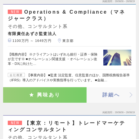
掲載期間
26/08/06～26/08/19
Operations & Compliance（マネ
NEW
ジャークラス）
その他、コンサルタント系
有限責任あずさ監査法人
1100万円 ～ 1649万円
東京都
【職務内容】 ※クライアントはいずれも銀行・証券・保険
が主です※ ■オペレーション関連支援 ・オペレーション改
革・DXに向けた…
【事業内容】 ■監査 法定監査、任意監査のほか、国際税務報告基準
会社概要
（IFRS）導入のアドバイスや実務指導を行っています。 ■金融…
興味あり
詳細へ
掲載期間
26/08/06～26/08/19
【東京：リモート】トレードマーケテ
NEW
ィングコンサルタント
その他、コンサルタント系