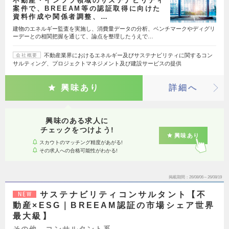
不動産・インフラ領域のサステナビリティ
案件で、BREEAM等の認証取得に向けた
資料作成や関係者調整、…
建物のエネルギー監査を実施し、消費量データの分析、ベンチマークやディグリ
ーデーとの相関把握を通じて、論点を整理したうえで…
不動産業界におけるエネルギー及びサステナビリティに関するコン
会社概要
サルティング、プロジェクトマネジメント及び建設サービスの提供
興味あり
詳細へ
興味のある求人に
チェックをつけよう!
興味あり
スカウトのマッチング精度があがる!
その求人への合格可能性がわかる!
掲載期間
26/08/06～26/08/19
サステナビリティコンサルタント【不
NEW
動産×ESG｜BREEAM認証の市場シェア世界
最大級】
その他、コンサルタント系