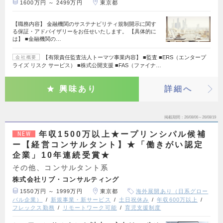
1600万円 ～ 2499万円
東京都
【職務内容】 金融機関のサステナビリティ規制開示に関す
る保証・アドバイザリーをお任せいたします。 【具体的に
は】 ■金融機関の…
【有限責任監査法人トーマツ事業内容】 ■監査 ■ERS（エンタープ
会社概要
ライズ リスク サービス） ■株式公開支援 ■FAS（ファイナ…
興味あり
詳細へ
掲載期間
26/08/06～26/08/19
年収1500万以上★ープリンシパル候補
NEW
ー【経営コンサルタント】★「働きがい認定
企業」10年連続受賞★
その他、コンサルタント系
株式会社リブ・コンサルティング
1550万円 ～ 1999万円
東京都
海外展開あり（日系グロー
バル企業）
新規事業・新サービス
土日祝休み
年収600万以上
フレックス勤務
リモートワーク可能
育児支援制度