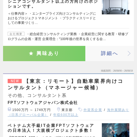
シニアコンサルタント以上の方向けのポジ
ションです。
＜仕事内容＞ ・エンタープライズ向けコンサルティングに
おけるプロジェクトマネジメント ・プラクティスリードと
しての事業づくり…
・総合経営コンサルティング業務 ・企業経営に関する教育・研修プ
会社概要
ログラムの企画・運営 企業理念："100年後の世界を良くする会…
興味あり
詳細へ
掲載期間
26/08/06～26/08/19
【東京：リモート】自動車業界向けコ
NEW
ンサルタント（マネージャー候補）
その他、コンサルタント系
FPTソフトウェアジャパン株式会社
1500万円 ～ 1749万円
東京都
外資系企業
海外展開あり
（日系グローバル企業）
年収600万以上
ベトナム大手級IT企業FPTソフトウェア
の日本法人！大規模プロジェクト多数！