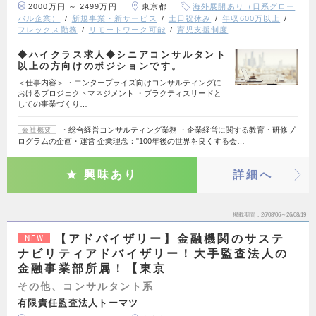
2000万円 ～ 2499万円
東京都
海外展開あり（日系グロー
バル企業）
新規事業・新サービス
土日祝休み
年収600万以上
フレックス勤務
リモートワーク可能
育児支援制度
◆ハイクラス求人◆シニアコンサルタント
以上の方向けのポジションです。
＜仕事内容＞ ・エンタープライズ向けコンサルティングに
おけるプロジェクトマネジメント ・プラクティスリードと
しての事業づくり…
・総合経営コンサルティング業務 ・企業経営に関する教育・研修プ
会社概要
ログラムの企画・運営 企業理念："100年後の世界を良くする会…
興味あり
詳細へ
掲載期間
26/08/06～26/08/19
【アドバイザリー】金融機関のサステ
NEW
ナビリティアドバイザリー！大手監査法人の
金融事業部所属！【東京
その他、コンサルタント系
有限責任監査法人トーマツ