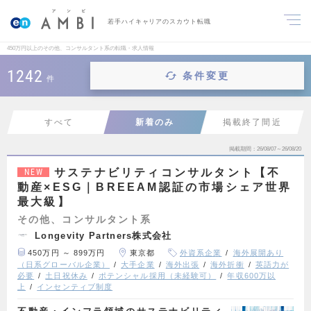
若手ハイキャリアのスカウト転職
450万円以上のその他、コンサルタント系の転職・求人情報
1242
条件変更
件
すべて
新着のみ
掲載終了間近
掲載期間
26/08/07～26/08/20
サステナビリティコンサルタント【不
NEW
動産×ESG｜BREEAM認証の市場シェア世界
最大級】
その他、コンサルタント系
Longevity Partners株式会社
450万円 ～ 899万円
東京都
外資系企業
海外展開あり
（日系グローバル企業）
大手企業
海外出張
海外折衝
英語力が
必要
土日祝休み
ポテンシャル採用（未経験可）
年収600万以
上
インセンティブ制度