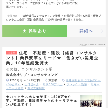
エンタープライズ、ご志向性に合わせていずれかの部門に配
属いたします。…
・総合経営コンサルティング業務 ・企業経営に関する教育・研修プ
会社概要
ログラムの企画・運営 企業理念："100年後の世界を良くする会…
興味あり
詳細へ
掲載期間
26/08/06～26/08/19
住宅・不動産・建設【経営コンサルタ
NEW
ント】業界変革をリード★「働きがい認定企
業」10年連続受賞★
その他、コンサルタント系
株式会社リブ・コンサルティング
1250万円 ～ 1499万円
東京都
海外展開あり（日系グロー
バル企業）
土日祝休み
年収600万以上
フレックス勤務
リモー
トワーク可能
育児支援制度
★ハイクラス求人★年収～1500万★住
宅、不動産、建設業界からのキャリアチェ
ンジ歓迎です！