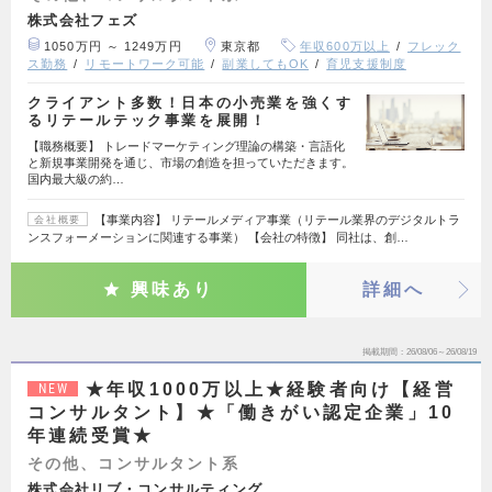
株式会社フェズ
1050万円 ～ 1249万円
東京都
年収600万以上
フレック
ス勤務
リモートワーク可能
副業してもOK
育児支援制度
クライアント多数！日本の小売業を強くす
るリテールテック事業を展開！
【職務概要】 トレードマーケティング理論の構築・言語化
と新規事業開発を通じ、市場の創造を担っていただきます。
国内最大級の約…
【事業内容】 リテールメディア事業（リテール業界のデジタルトラ
会社概要
ンスフォーメーションに関連する事業） 【会社の特徴】 同社は、創…
興味あり
詳細へ
掲載期間
26/08/06～26/08/19
★年収1000万以上★経験者向け【経営
NEW
コンサルタント】★「働きがい認定企業」10
年連続受賞★
その他、コンサルタント系
株式会社リブ・コンサルティング