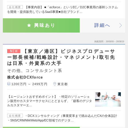
【事業内容】 ■「ecforce」というEC／D2C事業用の基幹システム
会社概要
を開発・提供販売しているSaaS事業■自社ブランド…
興味あり
詳細へ
掲載期間
26/08/06～26/08/19
【東京／港区】ビジネスプロデューサ
NEW
ー部長候補/戦略設計・マネジメント/取引先
は日系・外資系の大手
その他、コンサルタント系
株式会社DCXforce
1200万円 ～ 2499万円
東京都
【エージェントおすすめポイント】 ・特定のソリューショ
ン販売やカスタマーサクセスにとどまらず、「顧客のデジタ
ルカスタマーエ…
・DCXコンサルティング（事業変革まで踏み込んだCXの全体設計
会社概要
・SNS/CRM/MA/Web/App/EC領域でのデジタ…