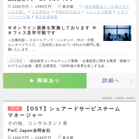
1050万円 ～ 1499万円
東京都
海外展開あり（日系グロー
バル企業）
土日祝休み
年収600万以上
フレックス勤務
リモー
トワーク可能
育児支援制度
※オンライン面接を実施しております ※
オフィス見学可能です
＜仕事内容＞ スタートアップ・ベンチャー、中小・中堅、
エンタープライズ、ご志向性に合わせていずれかの部門に配
属いたします。…
・総合経営コンサルティング業務 ・企業経営に関する教育・研修プ
会社概要
ログラムの企画・運営 企業理念："100年後の世界を良くする会…
興味あり
詳細へ
掲載期間
26/08/06～26/08/19
【OST】シェアードサービスチーム
NEW
マネージャー
その他、コンサルタント系
PwC Japan合同会社
1000万円 ～ 1349万円
東京都