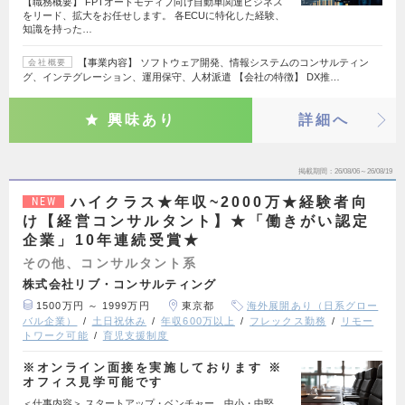
【職務概要】 FPTオートモティブ向け自動車関連ビジネス
をリード、拡大をお任せします。 各ECUに特化した経験、
知識を持った…
【事業内容】 ソフトウェア開発、情報システムのコンサルティン
会社概要
グ、インテグレーション、運用保守、人材派遣 【会社の特徴】 DX推…
興味あり
詳細へ
掲載期間
26/08/06～26/08/19
ハイクラス★年収~2000万★経験者向
NEW
け【経営コンサルタント】★「働きがい認定
企業」10年連続受賞★
その他、コンサルタント系
株式会社リブ・コンサルティング
1500万円 ～ 1999万円
東京都
海外展開あり（日系グロー
バル企業）
土日祝休み
年収600万以上
フレックス勤務
リモー
トワーク可能
育児支援制度
※オンライン面接を実施しております ※
オフィス見学可能です
＜仕事内容＞ スタートアップ・ベンチャー、中小・中堅、