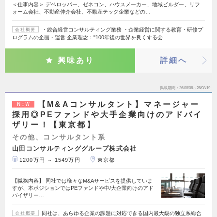
＜仕事内容＞ デベロッパー、ゼネコン、ハウスメーカー、地域ビルダー、リフ
ォーム会社、不動産仲介会社、不動産テック企業などの…
・総合経営コンサルティング業務 ・企業経営に関する教育・研修プ
会社概要
ログラムの企画・運営 企業理念："100年後の世界を良くする会…
興味あり
詳細へ
掲載期間
26/08/06～26/08/19
【M&Aコンサルタント】マネージャー
NEW
採用◎PEファンドや大手企業向けのアドバイ
ザリー！【東京都】
その他、コンサルタント系
山田コンサルティンググループ株式会社
1200万円 ～ 1549万円
東京都
【職務内容】 同社では様々なM&Aサービスを提供していま
すが、本ポジションではPEファンドや中/大企業向けのアド
バイザリー…
同社は、あらゆる企業の課題に対応できる国内最大級の独立系総合
会社概要