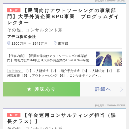
掲載期間
26/08/06～26/08/19
【民間向けアウトソーシングの事業部
NEW
門】大手外資企業BPO事業 プログラムダイ
レクター
その他、コンサルタント系
アデコ株式会社
1200万円 ～ 1549万円
東京都
【仕事内容】 【民間企業向けアウトソーシングの事業部
門】 弊社では2014年より大手外資企業のTrust & Safety業…
【1】．人財派遣 【2】．紹介予定派遣 【3】．人財紹介 【4】．再
会社概要
就職支援 【5】．アウトソーシング 【6】．コンサルティング ■…
興味あり
詳細へ
掲載期間
26/08/06～26/08/19
【年金運用コンサルティング担当（課
NEW
長クラス）】
その他、コンサルタント系