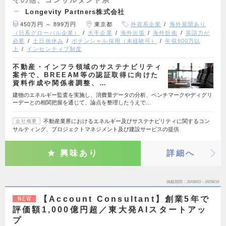
Longevity Partners株式会社
450万円 ～ 899万円
東京都
外資系企業
海外展開あり
（日系グローバル企業）
大手企業
海外出張
海外折衝
英語力が
必要
土日祝休み
ポテンシャル採用（未経験可）
年収600万以
上
インセンティブ制度
不動産・インフラ領域のサステナビリティ
案件で、BREEAM等の認証取得に向けた
資料作成や関係者調整、…
建物のエネルギー監査を実施し、消費量データの分析、ベンチマークやディグリ
ーデーとの相関把握を通じて、論点を整理したうえで…
不動産業界におけるエネルギー及びサステナビリティに関するコン
会社概要
サルティング、プロジェクトマネジメント及び建設サービスの提供
興味あり
詳細へ
掲載期間
26/08/03～26/08/16
【Account Consultant】創業5年で
NEW
評価額1,000億円超／東大発AIスタートアッ
プ