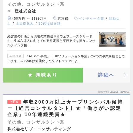
その他、コンサルタント系
燈株式会社
450万円 ～ 1199万円
東京都
ベンチャー企業
転勤な
し
土日祝休み
20代役員在籍
経営層の折衝から現場の業務改革まで全フェーズをリード
し、生成AI導入に向けての要件定義と実行支援を担うコンサ
ルティング担…
「AI SaaS事業」「DXソリューション事業」の2つの事業を柱として
会社概要
います。AI SaaSは知能化したソフトウェアによ…
興味あり
詳細へ
掲載期間
26/08/06～26/08/19
年収2000万以上★ープリンシパル候補
NEW
ー【経営コンサルタント】★「働きがい認定
企業」10年連続受賞★
その他、コンサルタント系
株式会社リブ・コンサルティング