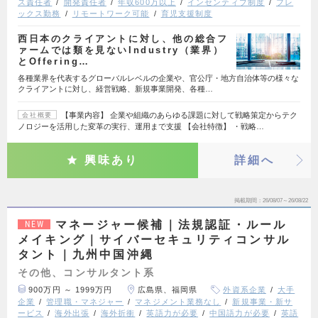
ス責任者
開発責任者
年収600万以上
インセンティブ制度
フレ
ックス勤務
リモートワーク可能
育児支援制度
西日本のクライアントに対し、他の総合フ
ァームでは類を見ないIndustry（業界）
とOffering…
各種業界を代表するグローバルレベルの企業や、官公庁・地方自治体等の様々な
クライアントに対し、経営戦略、新規事業開発、各種…
【事業内容】 企業や組織のあらゆる課題に対して戦略策定からテク
会社概要
ノロジーを活用した変革の実行、運用まで支援 【会社特徴】 ・戦略…
興味あり
詳細へ
掲載期間
26/08/07～26/08/22
マネージャー候補｜法規認証・ルール
NEW
メイキング｜サイバーセキュリティコンサル
タント｜九州中国沖縄
その他、コンサルタント系
900万円 ～ 1999万円
広島県、福岡県
外資系企業
大手
企業
管理職・マネジャー
マネジメント業務なし
新規事業・新サ
ービス
海外出張
海外折衝
英語力が必要
中国語力が必要
英語