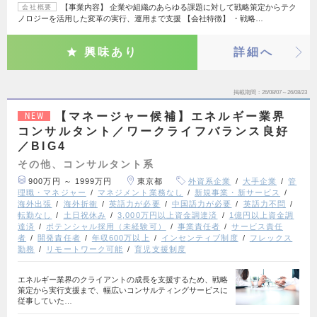
【事業内容】 企業や組織のあらゆる課題に対して戦略策定からテク
会社概要
ノロジーを活用した変革の実行、運用まで支援 【会社特徴】 ・戦略…
興味あり
詳細へ
掲載期間
26/08/07～26/08/23
【マネージャー候補】エネルギー業界
NEW
コンサルタント／ワークライフバランス良好
／BIG4
その他、コンサルタント系
900万円 ～ 1999万円
東京都
外資系企業
大手企業
管
理職・マネジャー
マネジメント業務なし
新規事業・新サービス
海外出張
海外折衝
英語力が必要
中国語力が必要
英語力不問
転勤なし
土日祝休み
3,000万円以上資金調達済
1億円以上資金調
達済
ポテンシャル採用（未経験可）
事業責任者
サービス責任
者
開発責任者
年収600万以上
インセンティブ制度
フレックス
勤務
リモートワーク可能
育児支援制度
エネルギー業界のクライアントの成長を支援するため、戦略
策定から実行支援まで、幅広いコンサルティングサービスに
従事していた…