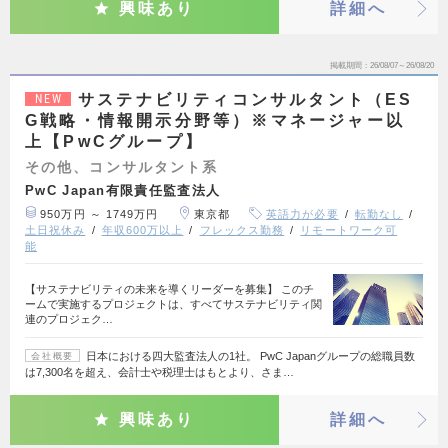
興味あり
詳細へ
掲載期間
26/08/07～26/08/20
サステナビリティコンサルタント（ES
NEW
G戦略・情報開示分野等）※マネージャー以
上【PwCグループ】
その他、コンサルタント系
PwC Japan有限責任監査法人
950万円 ～ 1749万円
東京都
英語力が必要
転勤なし
土日祝休み
年収600万以上
フレックス勤務
リモートワーク可
能
【サステナビリティの未来を導くリーダーを募集】 このチ
ームで実施するプロジェクトは、すべてサステナビリティ関
連のプロジェク…
日本における四大監査法人の1社。 PwC Japanグループの総職員数
会社概要
は7,300名を超え、会計士や税理士はもとより、さま…
興味あり
詳細へ