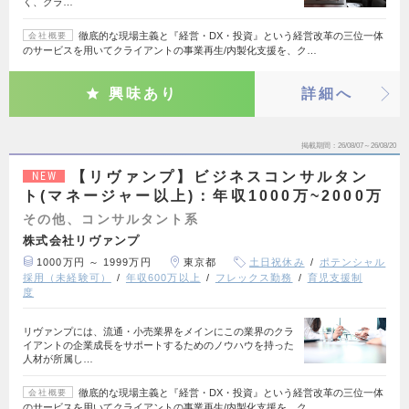
く、クラ…
徹底的な現場主義と『経営・DX・投資』という経営改革の三位一体
会社概要
のサービスを用いてクライアントの事業再生/内製化支援を、ク…
興味あり
詳細へ
掲載期間
26/08/07～26/08/20
【リヴァンプ】ビジネスコンサルタン
NEW
ト(マネージャー以上)：年収1000万~2000万
その他、コンサルタント系
株式会社リヴァンプ
1000万円 ～ 1999万円
東京都
土日祝休み
ポテンシャル
採用（未経験可）
年収600万以上
フレックス勤務
育児支援制
度
リヴァンプには、流通・小売業界をメインにこの業界のクラ
イアントの企業成長をサポートするためのノウハウを持った
人材が所属し…
徹底的な現場主義と『経営・DX・投資』という経営改革の三位一体
会社概要
のサービスを用いてクライアントの事業再生/内製化支援を、ク…