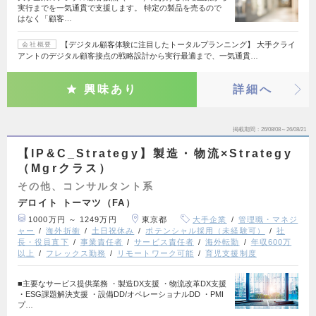
実行までを一気通貫で支援します。 特定の製品を売るので
はなく「顧客…
【デジタル顧客体験に注目したトータルプランニング】 大手クライ
会社概要
アントのデジタル顧客接点の戦略設計から実行最適まで、一気通貫…
興味あり
詳細へ
掲載期間
26/08/08～26/08/21
【IP&C_Strategy】製造・物流×Strategy
（Mgrクラス）
その他、コンサルタント系
デロイト トーマツ（FA）
1000万円 ～ 1249万円
東京都
大手企業
管理職・マネジ
ャー
海外折衝
土日祝休み
ポテンシャル採用（未経験可）
社
長・役員直下
事業責任者
サービス責任者
海外転勤
年収600万
以上
フレックス勤務
リモートワーク可能
育児支援制度
■主要なサービス提供業務 ・製造DX支援 ・物流改革DX支援
・ESG課題解決支援 ・設備DD/オペレーショナルDD ・PMI
プ…