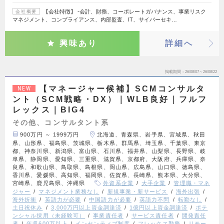
【会社特徴】 ‐会計、財務、コーポレートガバナンス、事業リスク
会社概要
マネジメント、コンプライアンス、内部監査、IT、サイバーセキ…
興味あり
詳細へ
掲載期間
26/08/07～26/08/22
【マネージャー候補】SCMコンサルタ
NEW
ント（SCM戦略・DX）｜WLB良好｜フルフ
レックス｜BIG4
その他、コンサルタント系
900万円 ～ 1999万円
北海道、青森県、岩手県、宮城県、秋田
県、山形県、福島県、茨城県、栃木県、群馬県、埼玉県、千葉県、東京
都、神奈川県、新潟県、富山県、石川県、福井県、山梨県、長野県、岐
阜県、静岡県、愛知県、三重県、滋賀県、京都府、大阪府、兵庫県、奈
良県、和歌山県、鳥取県、島根県、岡山県、広島県、山口県、徳島県、
香川県、愛媛県、高知県、福岡県、佐賀県、長崎県、熊本県、大分県、
宮崎県、鹿児島県、沖縄県
外資系企業
大手企業
管理職・マネ
ジャー
マネジメント業務なし
新規事業・新サービス
海外出張
海外折衝
英語力が必要
中国語力が必要
英語力不問
転勤なし
土日祝休み
3,000万円以上資金調達済
1億円以上資金調達済
ポテ
ンシャル採用（未経験可）
事業責任者
サービス責任者
開発責任
者
年収600万以上
インセンティブ制度
フレックス勤務
リモー