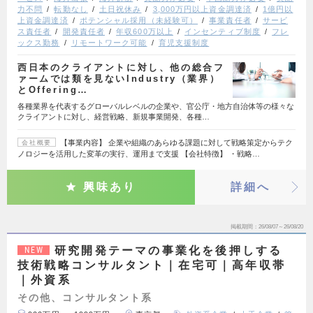
力不問
転勤なし
土日祝休み
3,000万円以上資金調達済
1億円以
上資金調達済
ポテンシャル採用（未経験可）
事業責任者
サービ
ス責任者
開発責任者
年収600万以上
インセンティブ制度
フレ
ックス勤務
リモートワーク可能
育児支援制度
西日本のクライアントに対し、他の総合フ
ァームでは類を見ないIndustry（業界）
とOffering…
各種業界を代表するグローバルレベルの企業や、官公庁・地方自治体等の様々な
クライアントに対し、経営戦略、新規事業開発、各種…
【事業内容】 企業や組織のあらゆる課題に対して戦略策定からテク
会社概要
ノロジーを活用した変革の実行、運用まで支援 【会社特徴】 ・戦略…
興味あり
詳細へ
掲載期間
26/08/07～26/08/20
研究開発テーマの事業化を後押しする
NEW
技術戦略コンサルタント｜在宅可｜高年収帯
｜外資系
その他、コンサルタント系