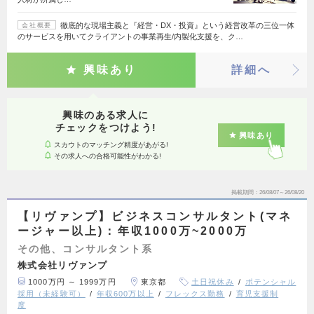
徹底的な現場主義と『経営・DX・投資』という経営改革の三位一体
会社概要
のサービスを用いてクライアントの事業再生/内製化支援を、ク…
興味あり
詳細へ
興味のある求人に
チェックをつけよう!
興味あり
スカウトのマッチング精度があがる!
その求人への合格可能性がわかる!
掲載期間
26/08/07～26/08/20
【リヴァンプ】ビジネスコンサルタント(マネ
ージャー以上)：年収1000万~2000万
その他、コンサルタント系
株式会社リヴァンプ
1000万円 ～ 1999万円
東京都
土日祝休み
ポテンシャル
採用（未経験可）
年収600万以上
フレックス勤務
育児支援制
度