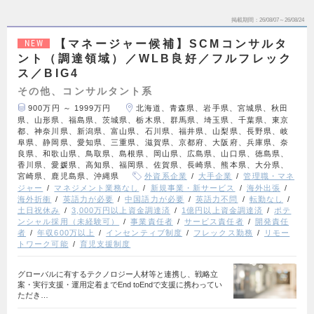
掲載期間
26/08/07～26/08/24
【マネージャー候補】SCMコンサルタ
NEW
ント（調達領域）／WLB良好／フルフレック
ス／BIG4
その他、コンサルタント系
900万円 ～ 1999万円
北海道、青森県、岩手県、宮城県、秋田
県、山形県、福島県、茨城県、栃木県、群馬県、埼玉県、千葉県、東京
都、神奈川県、新潟県、富山県、石川県、福井県、山梨県、長野県、岐
阜県、静岡県、愛知県、三重県、滋賀県、京都府、大阪府、兵庫県、奈
良県、和歌山県、鳥取県、島根県、岡山県、広島県、山口県、徳島県、
香川県、愛媛県、高知県、福岡県、佐賀県、長崎県、熊本県、大分県、
宮崎県、鹿児島県、沖縄県
外資系企業
大手企業
管理職・マネ
ジャー
マネジメント業務なし
新規事業・新サービス
海外出張
海外折衝
英語力が必要
中国語力が必要
英語力不問
転勤なし
土日祝休み
3,000万円以上資金調達済
1億円以上資金調達済
ポテ
ンシャル採用（未経験可）
事業責任者
サービス責任者
開発責任
者
年収600万以上
インセンティブ制度
フレックス勤務
リモー
トワーク可能
育児支援制度
グローバルに有するテクノロジー人材等と連携し、戦略立
案・実行支援・運用定着までEnd toEndで支援に携わってい
ただき…