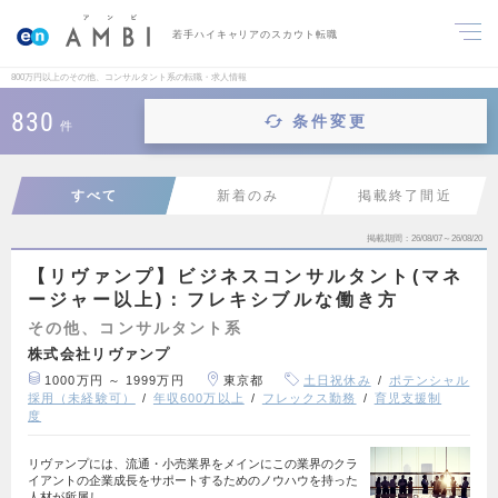
若手ハイキャリアのスカウト転職
800万円以上のその他、コンサルタント系の転職・求人情報
830
条件変更
件
すべて
新着のみ
掲載終了間近
掲載期間
26/08/07～26/08/20
【リヴァンプ】ビジネスコンサルタント(マネ
ージャー以上)：フレキシブルな働き方
その他、コンサルタント系
株式会社リヴァンプ
1000万円 ～ 1999万円
東京都
土日祝休み
ポテンシャル
採用（未経験可）
年収600万以上
フレックス勤務
育児支援制
度
リヴァンプには、流通・小売業界をメインにこの業界のクラ
イアントの企業成長をサポートするためのノウハウを持った
人材が所属し…