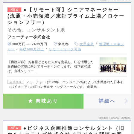
●【リモート可】シニアマネージャー
NEW
(流通・小売領域／東証プライム上場／ロケー
ションフリー）
その他、コンサルタント系
フューチャー株式会社
900万円 ～ 2499万円
東京都
大手企業
管理職・マネジ
ャー
年収600万以上
リモートワーク可能
【職務内容】 お客様とともに未来を定義し、ITを活用した
最適解の実現に向けてリーディングします。 標準化領域
は、当社ソリュー…
フューチャーは1989年、エンジニア2名によって創業された日本初
会社概要
（パイオニア）のITコンサルティングファームです。 創業当…
興味あり
詳細へ
掲載期間
26/08/09～26/08/22
●ビジネス企画推進コンサルタント（旧
NEW