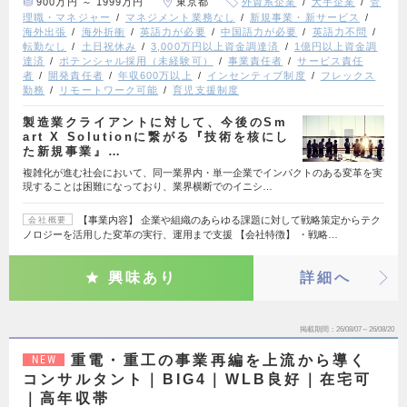
900万円 ～ 1999万円
東京都
外資系企業
大手企業
管
理職・マネジャー
マネジメント業務なし
新規事業・新サービス
海外出張
海外折衝
英語力が必要
中国語力が必要
英語力不問
転勤なし
土日祝休み
3,000万円以上資金調達済
1億円以上資金調
達済
ポテンシャル採用（未経験可）
事業責任者
サービス責任
者
開発責任者
年収600万以上
インセンティブ制度
フレックス
勤務
リモートワーク可能
育児支援制度
製造業クライアントに対して、今後のSm
art X Solutionに繋がる『技術を核にし
た新規事業』…
複雑化が進む社会において、同一業界内・単一企業でインパクトのある変革を実
現することは困難になっており、業界横断でのイニシ…
【事業内容】 企業や組織のあらゆる課題に対して戦略策定からテク
会社概要
ノロジーを活用した変革の実行、運用まで支援 【会社特徴】 ・戦略…
興味あり
詳細へ
掲載期間
26/08/07～26/08/20
重電・重工の事業再編を上流から導く
NEW
コンサルタント｜BIG4｜WLB良好｜在宅可
｜高年収帯