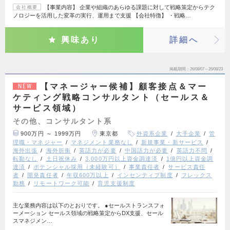
【事業内容】 企業や組織のあらゆる課題に対して戦略策定からテク
会社概要
ノロジーを活用した変革の実行、運用まで支援 【会社特徴】 ・戦略…
興味あり
詳細へ
掲載期間
26/08/07～26/08/23
【マネージャー候補】顧客接点＆マー
NEW
ケティング戦略コンサルタント（セールス＆
サービス領域）
その他、コンサルタント系
900万円 ～ 1999万円
東京都
外資系企業
大手企業
管
理職・マネジャー
マネジメント業務なし
新規事業・新サービス
海外出張
海外折衝
英語力が必要
中国語力が必要
英語力不問
転勤なし
土日祝休み
3,000万円以上資金調達済
1億円以上資金調
達済
ポテンシャル採用（未経験可）
事業責任者
サービス責任
者
開発責任者
年収600万以上
インセンティブ制度
フレックス
勤務
リモートワーク可能
育児支援制度
主な業務内容は以下のとおりです。 ●セールストランスフォ
ーメーション セールス領域の戦略策定からDX支援、セール
スマネジメン…