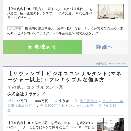
【仕事内容】 ◆ 「提言」に留まらない真の経営執行。ITを
武器に、巨大企業のトランスフォームを完遂。 単なる外部
アドバイザー…
徹底的な現場主義と『経営・DX・投資』という経営改革の三位一体
会社概要
のサービスを用いてクライアントの事業再生/内製化支援を、ク…
興味あり
詳細へ
掲載期間
26/08/07～26/08/20
【リヴァンプ】ビジネスコンサルタント(マネ
ージャー以上)：フレキシブルな働き方
その他、コンサルタント系
株式会社リヴァンプ
1000万円 ～ 1999万円
東京都
土日祝休み
ポテンシャル
採用（未経験可）
年収600万以上
フレックス勤務
育児支援制
度
【仕事内容】 ◆ 企業の「芯」を元気にする。ITを武器にCx
Oのパートナーとして変革を指揮 単なるアドバイザーではな