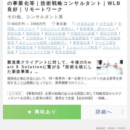
の事業化等｜技術戦略コンサルタント｜WLB
良好｜リモートワーク
その他、コンサルタント系
900万円 ～ 1999万円
東京都
外資系企業
大手企業
管
理職・マネジャー
マネジメント業務なし
新規事業・新サービス
海外出張
海外折衝
英語力が必要
中国語力が必要
英語力不問
転勤なし
土日祝休み
3,000万円以上資金調達済
1億円以上資金調
達済
ポテンシャル採用（未経験可）
事業責任者
サービス責任
者
開発責任者
年収600万以上
インセンティブ制度
フレックス
勤務
リモートワーク可能
育児支援制度
製造業クライアントに対して、今後のSm
art X Solutionに繋がる『技術を核にし
た新規事業』…
複雑化が進む社会において、同一業界内・単一企業でインパクトのある変革を実
現することは困難になっており、業界横断でのイニシ…
【事業内容】 企業や組織のあらゆる課題に対して戦略策定からテク
会社概要
ノロジーを活用した変革の実行、運用まで支援 【会社特徴】 ・戦略…
興味あり
詳細へ
掲載期間
26/08/07～26/08/21