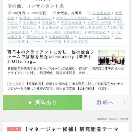
その他、コンサルタント系
900万円 ～ 1999万円
大阪府、福岡県
外資系企業
大手
企業
管理職・マネジャー
マネジメント業務なし
新規事業・新サ
ービス
海外出張
海外折衝
英語力が必要
中国語力が必要
英語
力不問
転勤なし
土日祝休み
3,000万円以上資金調達済
1億円以
上資金調達済
ポテンシャル採用（未経験可）
事業責任者
サービ
ス責任者
開発責任者
年収600万以上
インセンティブ制度
フレ
ックス勤務
リモートワーク可能
育児支援制度
西日本のクライアントに対し、他の総合フ
ァームでは類を見ないIndustry（業界）
とOffering…
各種業界を代表するグローバルレベルの企業や、官公庁・地方自治体等の様々な
クライアントに対し、経営戦略、新規事業開発、各種…
【事業内容】 企業や組織のあらゆる課題に対して戦略策定からテク
会社概要
ノロジーを活用した変革の実行、運用まで支援 【会社特徴】 ・戦略…
興味あり
詳細へ
掲載期間
26/08/07～26/08/21
【マネージャー候補】研究開発テーマ
NEW