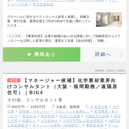
トワーク可能
育児支援制度
グローバルに有するテクノロジー人材等と連携し、戦略立
案・実行支援・運用定着までEnd toEndで支援に携わってい
ただき…
【事業内容】 企業や組織のあらゆる課題に対して戦略策定からテク
会社概要
ノロジーを活用した変革の実行、運用まで支援 【会社特徴】 ・戦略…
興味あり
詳細へ
掲載期間
26/08/07～26/08/22
【マネージャー候補】化学素材業界向
NEW
けコンサルタント（大阪・福岡勤務／遠隔居
住可）｜BIG4
その他、コンサルタント系
900万円 ～ 1999万円
大阪府、福岡県
外資系企業
大手
企業
管理職・マネジャー
マネジメント業務なし
新規事業・新サ
ービス
海外出張
海外折衝
英語力が必要
中国語力が必要
英語
力不問
転勤なし
土日祝休み
3,000万円以上資金調達済
1億円以
上資金調達済
ポテンシャル採用（未経験可）
事業責任者
サービ