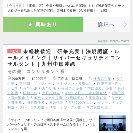
【事業内容】 企業や組織のあらゆる課題に対して戦略策定からテク
会社概要
ノロジーを活用した変革の実行、運用まで支援 【会社特徴】 ・戦略…
興味あり
詳細へ
掲載期間
26/08/07～26/08/22
未経験歓迎｜研修充実｜法規認証・ル
NEW
ールメイキング｜サイバーセキュリティコン
サルタント｜九州中国沖縄
その他、コンサルタント系
900万円 ～ 1999万円
広島県、福岡県
外資系企業
大手
企業
管理職・マネジャー
マネジメント業務なし
新規事業・新サ
ービス
海外出張
海外折衝
英語力が必要
中国語力が必要
英語
力不問
転勤なし
土日祝休み
3,000万円以上資金調達済
1億円以
上資金調達済
ポテンシャル採用（未経験可）
事業責任者
サービ
ス責任者
開発責任者
海外転勤
年収600万以上
インセンティブ
制度
フレックス勤務
リモートワーク可能
育児支援制度
「サイバーセキュリティで西日本経済の発展に貢献し、サイ
バーセキュリティの西日本ベストチームになる！」というミ
ッションを掲…