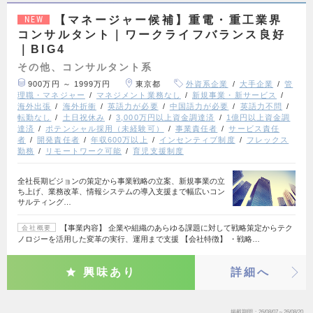
【マネージャー候補】重電・重工業界
NEW
コンサルタント｜ワークライフバランス良好
｜BIG4
その他、コンサルタント系
900万円 ～ 1999万円
東京都
外資系企業
大手企業
管
理職・マネジャー
マネジメント業務なし
新規事業・新サービス
海外出張
海外折衝
英語力が必要
中国語力が必要
英語力不問
転勤なし
土日祝休み
3,000万円以上資金調達済
1億円以上資金調
達済
ポテンシャル採用（未経験可）
事業責任者
サービス責任
者
開発責任者
年収600万以上
インセンティブ制度
フレックス
勤務
リモートワーク可能
育児支援制度
全社長期ビジョンの策定から事業戦略の立案、新規事業の立
ち上げ、業務改革、情報システムの導入支援まで幅広いコン
サルティング…
【事業内容】 企業や組織のあらゆる課題に対して戦略策定からテク
会社概要
ノロジーを活用した変革の実行、運用まで支援 【会社特徴】 ・戦略…
興味あり
詳細へ
掲載期間
26/08/07～26/08/20