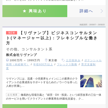
興味あり
詳細へ
掲載期間
26/08/07～26/08/20
【リヴァンプ】ビジネスコンサルタン
NEW
ト(マネージャー以上)：フレキシブルな働き
方
その他、コンサルタント系
株式会社リヴァンプ
1000万円 ～ 1999万円
東京都
土日祝休み
ポテンシャル
採用（未経験可）
年収600万以上
フレックス勤務
育児支援制
度
リヴァンプには、流通・小売業界をメインにこの業界のクラ
イアントの企業成長をサポートするためのノウハウを持った
人材が所属し…
徹底的な現場主義と『経営・DX・投資』という経営改革の三位一体
会社概要
のサービスを用いてクライアントの事業再生/内製化支援を、ク…