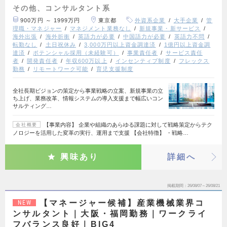
その他、コンサルタント系
900万円 ～ 1999万円
東京都
外資系企業
大手企業
管
理職・マネジャー
マネジメント業務なし
新規事業・新サービス
海外出張
海外折衝
英語力が必要
中国語力が必要
英語力不問
転勤なし
土日祝休み
3,000万円以上資金調達済
1億円以上資金調
達済
ポテンシャル採用（未経験可）
事業責任者
サービス責任
者
開発責任者
年収600万以上
インセンティブ制度
フレックス
勤務
リモートワーク可能
育児支援制度
全社長期ビジョンの策定から事業戦略の立案、新規事業の立
ち上げ、業務改革、情報システムの導入支援まで幅広いコン
サルティング…
【事業内容】 企業や組織のあらゆる課題に対して戦略策定からテク
会社概要
ノロジーを活用した変革の実行、運用まで支援 【会社特徴】 ・戦略…
興味あり
詳細へ
掲載期間
26/08/07～26/08/21
【マネージャー候補】産業機械業界コ
NEW
ンサルタント｜大阪・福岡勤務｜ワークライ
フバランス良好｜BIG4