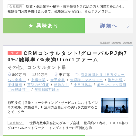
監査・保証業務や税務・法務領域を含む総合力と国際力を活かし、
会社概要
複数専門分野を掛け合わせて、戦略策定から実行、またテクノロジ…
興味あり
詳細へ
掲載期間
26/08/08～26/08/29
CRMコンサルタント/グローバルPJ約7
NEW
0%/離職率7%未満/Tier1ファーム
その他、コンサルタント系
800万円 ～ 1249万円
東京都
海外展開あり（日系グロー
バル企業）
上場企業
大手企業
管理職・マネジャー
海外出張
海外折衝
英語力が必要
転勤なし
土日祝休み
ポテンシャル採用
（未経験可）
年収600万以上
顧客接点（営業・マーケティング・サービス）におけるビジ
ネス戦略、業務改革、IT活用の企画とその実行を支援するこ
とで、クラ…
・世界有数事業会社のグループ会社 ・世界約200都市、110,000名の
会社概要
グローバルネットワーク ・インダストリーに圧倒的な強…