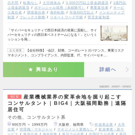
力不問
転勤なし
土日祝休み
3,000万円以上資金調達済
1億円以
上資金調達済
ポテンシャル採用（未経験可）
事業責任者
サービ
ス責任者
開発責任者
海外転勤
年収600万以上
インセンティブ
制度
フレックス勤務
リモートワーク可能
育児支援制度
「サイバーセキュリティで西日本経済の発展に貢献し、サイ
バーセキュリティの西日本ベストチームになる！」というミ
ッションを掲…
【会社特徴】 ‐会計、財務、コーポレートガバナンス、事業リスク
会社概要
マネジメント、コンプライアンス、内部監査、IT、サイバーセキ…
興味あり
詳細へ
掲載期間
26/08/07～26/08/20
産業機械業界の変革余地を掘り起こす
NEW
コンサルタント｜BIG4｜大阪福岡勤務｜遠隔
居住可
その他、コンサルタント系
900万円 ～ 1999万円
大阪府、福岡県
外資系企業
大手
企業
管理職・マネジャー
マネジメント業務なし
新規事業・新サ
ービス
海外出張
海外折衝
英語力が必要
中国語力が必要
英語