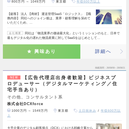
800万円 ～ 1049万円
東京都
年収600万以上
【顧客】 法人 【商材】 運送管理SaaS「ロジックス」 【職
務内容】 同社へのジョイン後は、業界・顧客理解を深めて
いただくため、…
同社は「物流業界の価値最大化」というミッションのもと、日本で
会社概要
最もデジタル化の遅れた物流産業に対してSaaSをはじめとして…
興味あり
詳細へ
掲載期間
26/08/08～26/08/21
【広告代理店出身者歓迎】ビジネスプ
NEW
ロデューサー（デジタルマーケティング／住
宅手当あり）
その他、コンサルタント系
株式会社DCXforce
1000万円 ～ 1549万円
東京都
土日祝休み
年収600万以
上
大手企業のデジタル顧客接点（DCX）における戦略立案から