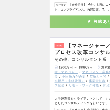
【会社特徴】 ‐会計、財務、
会社概要
ト、コンプライアンス、内部監査、IT、
興味あ
【マネージャー
NEW
プロセス改革コンサ
その他、コンサルタント系
1200万円 ～ 1999万円
東京
職・マネジャー
マネジメント業務
要
中国語力が必要
英語力不問
ル採用（未経験可）
事業責任者
ス勤務
リモートワーク可能
育児
大手製造業をクライアントとして、も
としたコンサルティングを行います。
【事業内容】 商品開発・生産