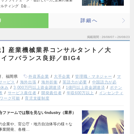
ルティング 【会…
り
詳細へ
掲載期間
26/08/07～26/08/23
職】産業機械業界コンサルタント／大
イフバランス良好／BIG4
府、福岡県
外資系企業
大手企業
管理職・マネジャー
マ
サービス
海外出張
海外折衝
英語力が必要
中国語力が必
祝休み
3,000万円以上資金調達済
1億円以上資金調達済
ポテン
者
サービス責任者
開発責任者
年収600万以上
インセンティ
ワーク可能
育児支援制度
ァームでは類を見ないIndustry（業界）
の企業や、官公庁・地方自治体等の様々な
事業開発、各種…