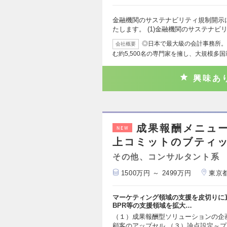
金融機関のサステナビリティ規制開示
たします。 (1)金融機関のサステナビ
◎日本で最大級の会計事務所。 
会社概要
む約5,500名の専門家を擁し、大規模多国
興味あ
成果報酬メニュー
NEW
上コミットのブティッ
その他、コンサルタント系
1500万円 ～ 2499万円
東京
マーケティング領域の支援を皮切りに直
BPR等の支援領域を拡大…
（１）成果報酬型ソリューションの企
顧客のアップセル （３）論点設定～