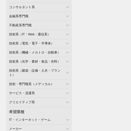
コンサルタント系
金融系専門職
不動産系専門職
技術系（IT・Web・通信系）
技術系（電気・電子・半導体）
技術系（機械・メカトロ・自動車）
技術系（化学・素材・食品・衣料）
技術系（建築・設備・土木・プラン
ト）
技術・専門職系（メディカル）
サービス・流通系
クリエイティブ系
希望業種
IT・インターネット・ゲーム
メーカー