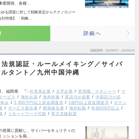
事業開発、各種…
らゆる課題に対して戦略策定からテクノロジー
会社特徴】 ・戦略…
り
詳細へ
掲載期間
26/08/07～26/08/24
／法規認証・ルールメイキング／サイバ
サルタント／九州中国沖縄
県、福岡県
外資系企業
大手企業
管理職・マネジャー
マ
サービス
海外出張
海外折衝
英語力が必要
中国語力が必
祝休み
3,000万円以上資金調達済
1億円以上資金調達済
ポテン
者
サービス責任者
開発責任者
海外転勤
年収600万以上
務
リモートワーク可能
育児支援制度
の発展に貢献し、サイバーセキュリティの
ミッションを掲…