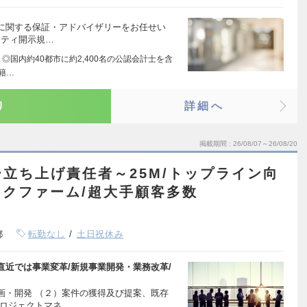
に関する保証・アドバイザリーをお任せい
リティ開示規…
◎国内約40都市に約2,400名の公認会計士を含
籍…
り
詳細へ
掲載期間
26/08/07～26/08/20
立ち上げ責任者～25M/トップライン向
クファーム/超大手顧客多数
都
転勤なし
土日祝休み
近では事業変革/新規事業開発・業務改革/
画・開発 （２）案件の獲得及び提案、既存
プロジェクトマネ…