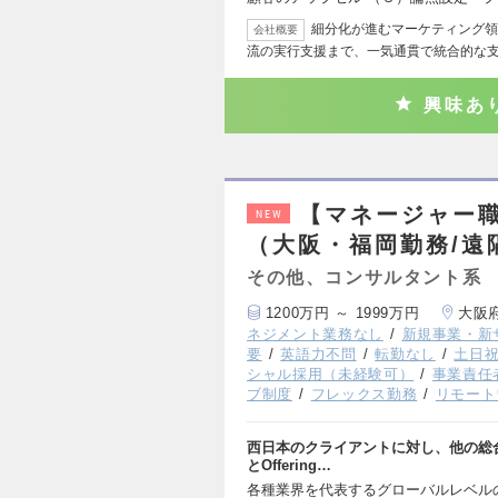
細分化が進むマーケティング領
会社概要
流の実行支援まで、一気通貫で統合的な
興味あ
【マネージャー
NEW
（大阪・福岡勤務/遠
その他、コンサルタント系
1200万円 ～ 1999万円
大阪
ネジメント業務なし
新規事業・新
要
英語力不問
転勤なし
土日
シャル採用（未経験可）
事業責任
ブ制度
フレックス勤務
リモート
西日本のクライアントに対し、他の総合フ
とOffering…
各種業界を代表するグローバルレベル