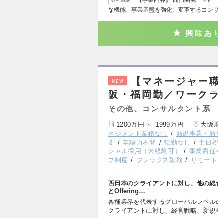
会社概要
な機能、事業基盤を強化、変革するコンサ
興味あ
【マネージャー
NEW
阪・福岡勤／ワークラ
その他、コンサルタント系
1200万円 ～ 1999万円
大阪
ネジメント業務なし
新規事業・新
要
英語力不問
転勤なし
土日
シャル採用（未経験可）
事業責任
ブ制度
フレックス勤務
リモート
西日本のクライアントに対し、他の総合フ
とOffering…
各種業界を代表するグローバルレベル
クライアントに対し、経営戦略、新規