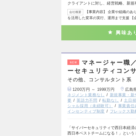
クライアントに対し、経営戦略、新規
【事業内容】 企業や組織のあ
会社概要
を活用した変革の実行、運用まで支援 【
興味あ
マネージャー職
NEW
ーセキュリティコン
その他、コンサルタント系
1200万円 ～ 1999万円
広島
ネジメント業務なし
新規事業・新
要
英語力不問
転勤なし
土日
シャル採用（未経験可）
事業責任
インセンティブ制度
フレックス勤
「サイバーセキュリティで西日本経済
西日本ベストチームになる！」という