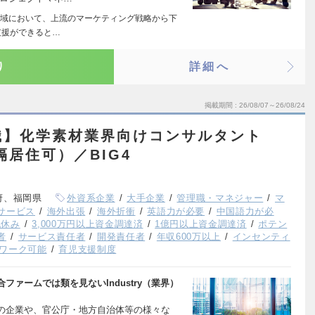
域において、上流のマーケティング戦略から下
支援ができると…
り
詳細へ
掲載期間
26/08/07～26/08/24
職】化学素材業界向けコンサルタント
隔居住可）／BIG4
府、福岡県
外資系企業
大手企業
管理職・マネジャー
マ
サービス
海外出張
海外折衝
英語力が必要
中国語力が必
祝休み
3,000万円以上資金調達済
1億円以上資金調達済
ポテン
者
サービス責任者
開発責任者
年収600万以上
インセンティ
ワーク可能
育児支援制度
ァームでは類を見ないIndustry（業界）
の企業や、官公庁・地方自治体等の様々な