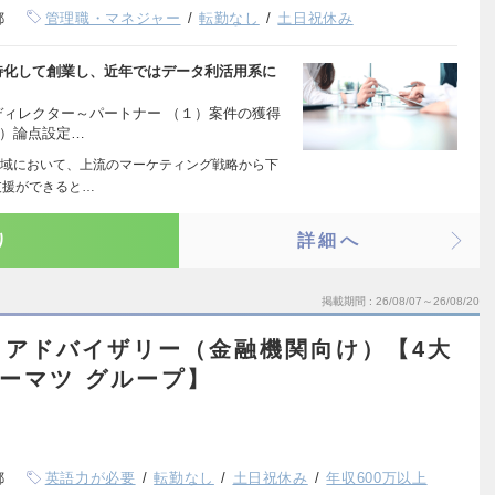
都
管理職・マネジャー
転勤なし
土日祝休み
特化して創業し、近年ではデータ利活用系に
ディレクター～パートナー （１）案件の獲得
２）論点設定…
域において、上流のマーケティング戦略から下
支援ができると…
り
詳細へ
掲載期間
26/08/07～26/08/20
ィアドバイザリー（金融機関向け）【4大
トーマツ グループ】
都
英語力が必要
転勤なし
土日祝休み
年収600万以上