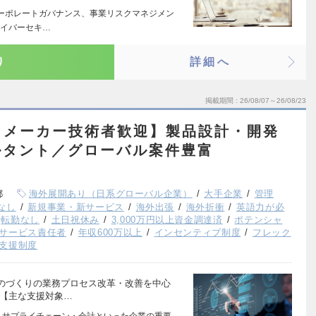
コーポレートガバナンス、事業リスクマネジメン
サイバーセキ…
り
詳細へ
掲載期間
26/08/07～26/08/23
／メーカー技術者歓迎】製品設計・開発
ルタント／グローバル案件豊富
都
海外展開あり（日系グローバル企業）
大手企業
管理
なし
新規事業・新サービス
海外出張
海外折衝
英語力が必
転勤なし
土日祝休み
3,000万円以上資金調達済
ポテンシャ
サービス責任者
年収600万以上
インセンティブ制度
フレック
支援制度
のづくりの業務プロセス改革・改善を中心
 【主な支援対象…
・サプライチェーン・会計といった企業の重要