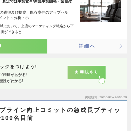
、直近では事業変革/新規事業開発・業務改
件の獲得及び提案、既存案件のアップセル
メント～分析・示…
域において、上流のマーケティング戦略から下
支援ができると…
り
詳細へ
ックをつけよう!
興味あり
グ精度があがる!
能性がわかる!
掲載期間
26/08/07～26/08/20
/トップライン向上コミットの急成長ブティッ
100名目前