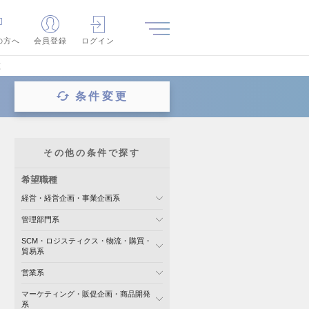
の方へ
会員登録
ログイン
覧
条件変更
その他の条件で探す
希望職種
経営・経営企画・事業企画系
管理部門系
SCM・ロジスティクス・物流・購買・
貿易系
営業系
マーケティング・販促企画・商品開発
系