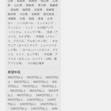
山県
鳥取県
島根県
岡山県
広島
県
山口県
徳島県
香川県
愛媛県
高知県
福岡県
佐賀県
長崎県
熊本県
大分県
宮崎県
鹿児島県
沖縄県
中国
韓国
香港
台湾
タイ
シンガポール
インドネシア
フィリピン
インド
その他アジア
（ベトナム、ミャンマー等）
北米（ア
メリカ、カナダ等）
中南米（メキシ
コ、ブラジル、アルゼンチン等）
オセ
アニア（オーストラリア、ニュージーラ
ンド等）
ヨーロッパ（イギリス、フラ
ンス、ドイツ、ロシア等）
中近東・ア
フリカ（モロッコ、エジプト、UAE、南
アフリカ等）
その他の海外
希望年収
400万円以上
450万円以上
500万円以
上
550万円以上
600万円以上
650
万円以上
700万円以上
750万円以上
800万円以上
850万円以上
900万円
以上
950万円以上
1000万円以上
1
050万円以上
1100万円以上
1150万
円以上
1200万円以上
1250万円以上
1300万円以上
1350万円以上
1400