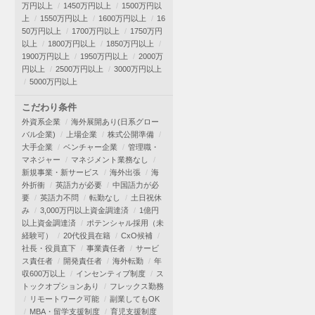
万円以上
1450万円以上
1500万円以
上
1550万円以上
1600万円以上
16
50万円以上
1700万円以上
1750万円
以上
1800万円以上
1850万円以上
1900万円以上
1950万円以上
2000万
円以上
2500万円以上
3000万円以上
5000万円以上
こだわり条件
外資系企業
海外展開あり(日系グロー
バル企業)
上場企業
株式公開準備
大手企業
ベンチャー企業
管理職・
マネジャー
マネジメント業務なし
新規事業・新サービス
海外出張
海
外折衝
英語力が必要
中国語力が必
要
英語力不問
転勤なし
土日祝休
み
3,000万円以上資金調達済
1億円
以上資金調達済
ポテンシャル採用（未
経験可）
20代役員在籍
CxO候補
社長・役員直下
事業責任者
サービ
ス責任者
開発責任者
海外転勤
年
収600万以上
インセンティブ制度
ス
トックオプションあり
フレックス勤務
リモートワーク可能
副業してもOK
MBA・留学支援制度
育児支援制度