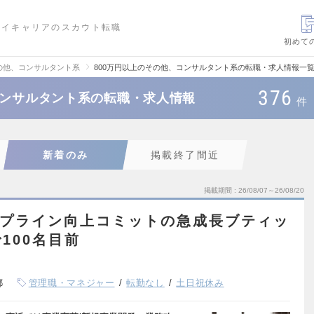
ハイキャリアのスカウト転職
初めて
の他、コンサルタント系
800万円以上のその他、コンサルタント系の転職・求人情報一
376
コンサルタント系の転職・求人情報
件
新着のみ
掲載終了間近
掲載期間
26/08/07～26/08/20
/トップライン向上コミットの急成長ブティッ
100名目前
都
管理職・マネジャー
転勤なし
土日祝休み