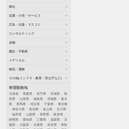
商社
流通・小売・サービス
広告・出版・マスコミ
コンサルティング
金融
建設・不動産
メディカル
物流・運輸
その他(インフラ・教育・官公庁など)
希望勤務地
北海道
青森県
岩手県
宮城県
秋
田県
山形県
福島県
茨城県
栃木
県
群馬県
埼玉県
千葉県
東京都
神奈川県
新潟県
富山県
石川県
福井県
山梨県
長野県
岐阜県
静岡県
愛知県
三重県
滋賀県
京
都府
大阪府
兵庫県
奈良県
和歌