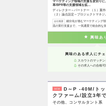
マーケティング領域の支援を皮切りに
革/BPR等の支援領域を拡…
ディレクター～パートナー （１）案
（２）論点設定～プロジェクトマネジ
細分化が進むマーケティング領
会社概要
流の実行支援まで、一気通貫で統合的な
興味あ
興味のある求人にチェ
スカウトのマッチン
その求人への合格可
D～P -40M
NEW
クファーム/設立3年で
その他、コンサルタント系