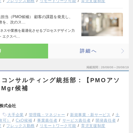
度
フレックス勤務
リモートワーク可能
育児支援制度
担当（PMO候補） 顧客の課題を発見し、
験を、次のス…
ネスや業務を最適化させるプロセスデザイン力
ー・エクスペ…
り
詳細へ
掲載期間
26/08/06～26/08/19
スコンサルティング統括部：【PMOアソ
Mgr候補
株式会社
大手企業
管理職・マネジャー
新規事業・新サービス
土
験可）
CxO候補
事業責任者
サービス責任者
開発責任者
度
フレックス勤務
リモートワーク可能
育児支援制度