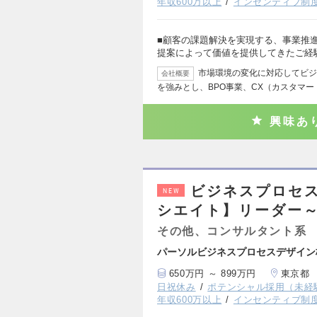
年収600万以上
インセンティブ制
■顧客の課題解決を実現する、事業推進
提案によって価値を提供してきたご経
市場環境の変化に対応してビジ
会社概要
を強みとし、BPO事業、CX（カスタマ
興味あ
ビジネスプロセ
NEW
シエイト】リーダー～
その他、コンサルタント系
パーソルビジネスプロセスデザイン
650万円 ～ 899万円
東京都
日祝休み
ポテンシャル採用（未経
年収600万以上
インセンティブ制