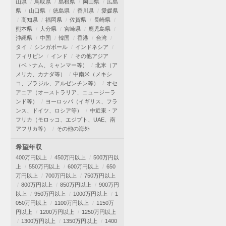
山県
鳥取県
島根県
岡山県
広島
県
山口県
徳島県
香川県
愛媛県
高知県
福岡県
佐賀県
長崎県
熊本県
大分県
宮崎県
鹿児島県
沖縄県
中国
韓国
香港
台湾
タイ
シンガポール
インドネシア
フィリピン
インド
その他アジア
（ベトナム、ミャンマー等）
北米（ア
メリカ、カナダ等）
中南米（メキシ
コ、ブラジル、アルゼンチン等）
オセ
アニア（オーストラリア、ニュージーラ
ンド等）
ヨーロッパ（イギリス、フラ
ンス、ドイツ、ロシア等）
中近東・ア
フリカ（モロッコ、エジプト、UAE、南
アフリカ等）
その他の海外
希望年収
400万円以上
450万円以上
500万円以
上
550万円以上
600万円以上
650
万円以上
700万円以上
750万円以上
800万円以上
850万円以上
900万円
以上
950万円以上
1000万円以上
1
050万円以上
1100万円以上
1150万
円以上
1200万円以上
1250万円以上
1300万円以上
1350万円以上
1400