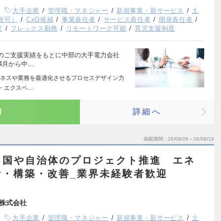
大手企業
管理職・マネジャー
新規事業・新サービス
土
験可）
CxO候補
事業責任者
サービス責任者
開発責任者
度
フレックス勤務
リモートワーク可能
育児支援制度
のご支援実績をもとに中部の大手電力会社
4月から中…
ネスや業務を最適化させるプロセスデザイン力
ー・エクスペ…
り
詳細へ
掲載期間
26/08/06～26/08/19
：国や自治体のプロジェクト推進 エネ
計・構築・改善_業界未経験者歓迎
株式会社
大手企業
管理職・マネジャー
新規事業・新サービス
土