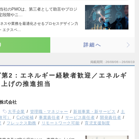
 当社のPMOは、第三者として助言やプロジ
定段階やニ…
ネスや業務を最適化させるプロセスデザイン力
ー・エクスペ…
り
詳細へ
掲載期間
26/08/06～26/08/19
グ第2：エネルギー経験者歓迎／エネルギ
ち上げの推進担当
株式会社
大手企業
管理職・マネジャー
新規事業・新サービス
土
験可）
CxO候補
事業責任者
サービス責任者
開発責任者
度
フレックス勤務
リモートワーク可能
育児支援制度