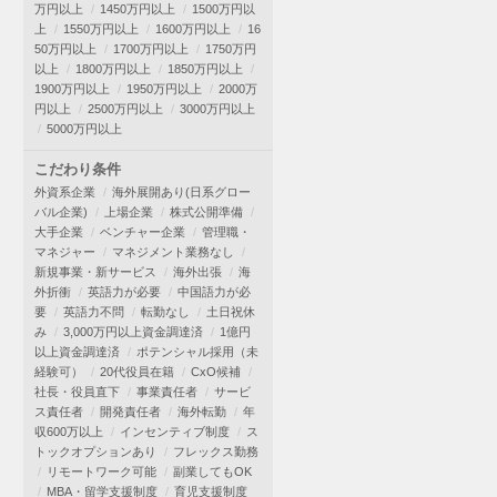
万円以上
1450万円以上
1500万円以
上
1550万円以上
1600万円以上
16
50万円以上
1700万円以上
1750万円
以上
1800万円以上
1850万円以上
1900万円以上
1950万円以上
2000万
円以上
2500万円以上
3000万円以上
5000万円以上
こだわり条件
外資系企業
海外展開あり(日系グロー
バル企業)
上場企業
株式公開準備
大手企業
ベンチャー企業
管理職・
マネジャー
マネジメント業務なし
新規事業・新サービス
海外出張
海
外折衝
英語力が必要
中国語力が必
要
英語力不問
転勤なし
土日祝休
み
3,000万円以上資金調達済
1億円
以上資金調達済
ポテンシャル採用（未
経験可）
20代役員在籍
CxO候補
社長・役員直下
事業責任者
サービ
ス責任者
開発責任者
海外転勤
年
収600万以上
インセンティブ制度
ス
トックオプションあり
フレックス勤務
リモートワーク可能
副業してもOK
MBA・留学支援制度
育児支援制度