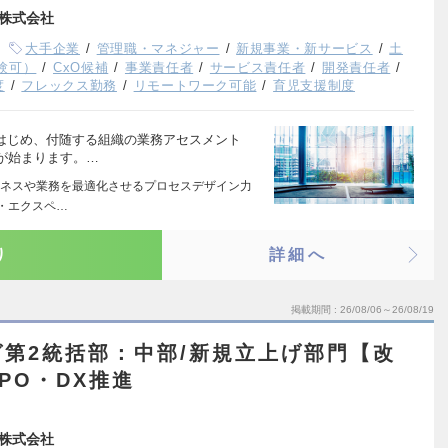
株式会社
大手企業
管理職・マネジャー
新規事業・新サービス
土
験可）
CxO候補
事業責任者
サービス責任者
開発責任者
度
フレックス勤務
リモートワーク可能
育児支援制度
織はじめ、付随する組織の業務アセスメント
が始まります。…
ネスや業務を最適化させるプロセスデザイン力
ー・エクスペ…
り
詳細へ
掲載期間
26/08/06～26/08/19
第2統括部：中部/新規立上げ部門【改
PO・DX推進
株式会社