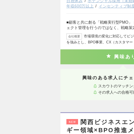
日祝休み
ポテンシャル採用（未経
年収600万以上
インセンティブ制
■顧客と共に創る「戦略実行型PMO」
ェクト管理を行うのではなく、戦略策
市場環境の変化に対応してビジ
会社概要
を強みとし、BPO事業、CX（カスタマ
興味あ
興味のある求人にチェ
スカウトのマッチン
その求人への合格可
関西ビジネスエ
NEW
ギー領域×BPO推進