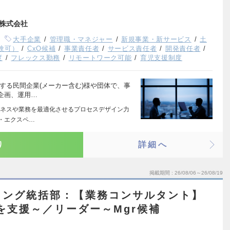
株式会社
大手企業
管理職・マネジャー
新規事業・新サービス
土
験可）
CxO候補
事業責任者
サービス責任者
開発責任者
度
フレックス勤務
リモートワーク可能
育児支援制度
する民間企業(メーカー含む)様や団体で、事
企画、運用…
ネスや業務を最適化させるプロセスデザイン力
ー・エクスペ…
り
詳細へ
掲載期間
26/08/06～26/08/19
ィング統括部：【業務コンサルタント】
を支援～／リーダー～Mgr候補