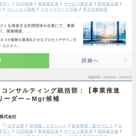
験可）
CxO候補
事業責任者
サービス責任者
開発責任者
度
フレックス勤務
リモートワーク可能
育児支援制度
ェクトを推進する民間団体や企業にて、事業
計、業務構築、…
ネスや業務を最適化させるプロセスデザイン力
ー・エクスペ…
り
詳細へ
掲載期間
26/08/06～26/08/19
スコンサルティング統括部：【事業推進
リーダー～Mgr候補
株式会社
大手企業
管理職・マネジャー
新規事業・新サービス
土
験可）
CxO候補
事業責任者
サービス責任者
開発責任者