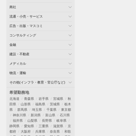
商社
流通・小売・サービス
広告・出版・マスコミ
コンサルティング
金融
建設・不動産
メディカル
物流・運輸
その他(インフラ・教育・官公庁など)
希望勤務地
北海道
青森県
岩手県
宮城県
秋
田県
山形県
福島県
茨城県
栃木
県
群馬県
埼玉県
千葉県
東京都
神奈川県
新潟県
富山県
石川県
福井県
山梨県
長野県
岐阜県
静岡県
愛知県
三重県
滋賀県
京
都府
大阪府
兵庫県
奈良県
和歌