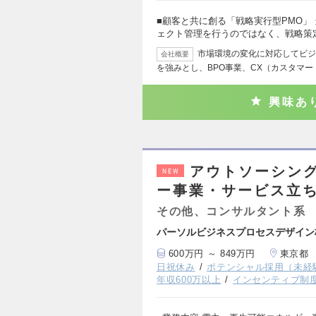
■顧客と共に創る「戦略実行型PMO」
ェクト管理を行うのではなく、戦略策
市場環境の変化に対応してビジ
会社概要
を強みとし、BPO事業、CX（カスタマ
興味あ
アウトソーシン
NEW
ー事業・サービス立
その他、コンサルタント系
パーソルビジネスプロセスデザイン
600万円 ～ 849万円
東京都
日祝休み
ポテンシャル採用（未経
年収600万以上
インセンティブ制