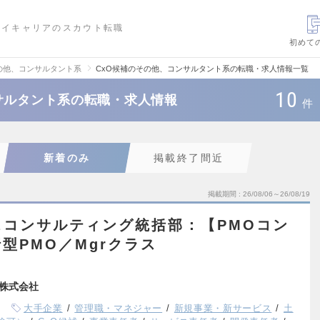
ハイキャリアのスカウト転職
初めて
の他、コンサルタント系
CxO候補のその他、コンサルタント系の転職・求人情報一覧
10
サルタント系の転職・求人情報
件
新着のみ
掲載終了間近
掲載期間
26/08/06～26/08/19
スコンサルティング統括部：【PMOコン
型PMO／Mgrクラス
株式会社
大手企業
管理職・マネジャー
新規事業・新サービス
土