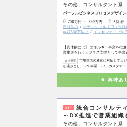
その他、コンサルタント系
パーソルビジネスプロセスデザイン
700万円 ～ 849万円
大阪府
日祝休み
ポテンシャル採用（未経
年収600万以上
インセンティブ制
【具体的には】 エネルギー事業を推進
業推進を行うビジネス支援として事業
市場環境の変化に対応してビジ
会社概要
を強みとし、BPO事業、CX（カスタマ
興味あ
統合コンサルテ
NEW
～DX推進で営業組織
その他、コンサルタント系