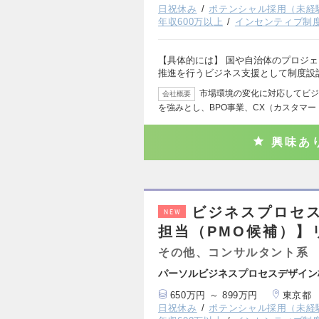
日祝休み
ポテンシャル採用（未経
年収600万以上
インセンティブ制
【具体的には】 国や自治体のプロジ
推進を行うビジネス支援として制度設
市場環境の変化に対応してビジ
会社概要
を強みとし、BPO事業、CX（カスタマ
興味あ
ビジネスプロセ
NEW
担当（PMO候補）】
その他、コンサルタント系
パーソルビジネスプロセスデザイン
650万円 ～ 899万円
東京都
日祝休み
ポテンシャル採用（未経