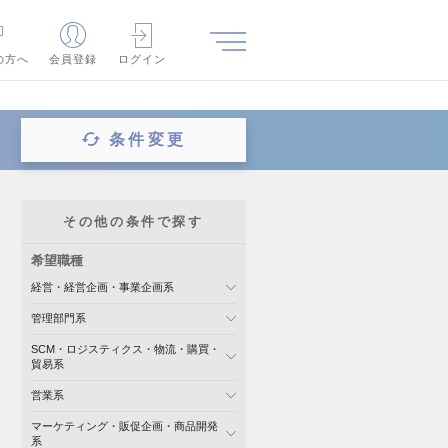
の方へ
会員登録
ログイン
条件変更
その他の条件で探す
希望職種
経営・経営企画・事業企画系
管理部門系
SCM・ロジスティクス・物流・購買・
貿易系
営業系
マーケティング・販促企画・商品開発
系