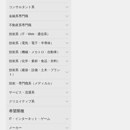
コンサルタント系
金融系専門職
不動産系専門職
技術系（IT・Web・通信系）
技術系（電気・電子・半導体）
技術系（機械・メカトロ・自動車）
技術系（化学・素材・食品・衣料）
技術系（建築・設備・土木・プラン
ト）
技術・専門職系（メディカル）
サービス・流通系
クリエイティブ系
希望業種
IT・インターネット・ゲーム
メーカー