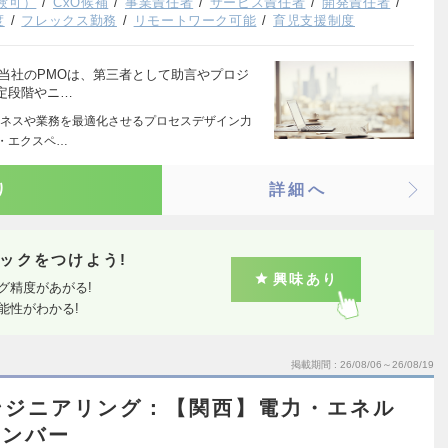
験可）
CxO候補
事業責任者
サービス責任者
開発責任者
度
フレックス勤務
リモートワーク可能
育児支援制度
 当社のPMOは、第三者として助言やプロジ
定段階やニ…
ネスや業務を最適化させるプロセスデザイン力
ー・エクスペ…
り
詳細へ
ックをつけよう!
興味あり
グ精度があがる!
能性がわかる!
掲載期間
26/08/06～26/08/19
ンジニアリング：【関西】電力・エネル
メンバー