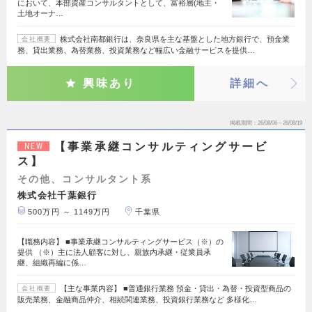
において、本部資産コンサルタントとして、富裕層(地主・
土地オーナ…
株式会社南都銀行は、奈良県を主な基盤とした地方銀行で、預金業
会社概要
務、貸出業務、為替業務、投資業務など幅広い金融サービスを提供…
興味あり
詳細へ
掲載期間
26/08/06～26/08/19
【事業承継コンサルティングサービ
NEW
ス】
その他、コンサルタント系
株式会社千葉銀行
500万円 ～ 1149万円
千葉県
【職務内容】 ■事業承継コンサルティングサービス（※）の
提供 （※）主に法人顧客に対し、親族内承継・従業員承
継、組織再編に係…
【主な事業内容】 ■普通銀行業務 預金・貸出・為替・投資型商品の
会社概要
販売業務、金融商品仲介、相続関連業務、投資銀行業務など 多様化…