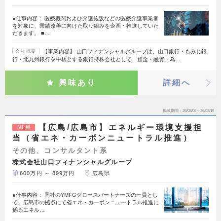
●仕事内容： 医療機関および介護施設などの医療介護事業者
を対象に、業績改善に向けた取り組みを企画・推進していた
だきます。 ■…
【事業内容】 山口フィナンシャルグループは、山口銀行・もみじ銀
会社概要
行・北九州銀行を中核とする銀行持株会社として、預金・融資・為…
興味あり
詳細へ
掲載期間
26/08/06～26/08/19
【広島/広島市】エネルギー環境支援担
NEW
当（省エネ・カーボンニュートラル推進）
その他、コンサルタント系
株式会社山口フィナンシャルグループ
600万円 ～ 899万円
広島県
●仕事内容： 同社のYMFGグロースパートナーズの一員とし
て、広島市の拠点にて省エネ・カーボンニュートラル推進に
係るエネル…