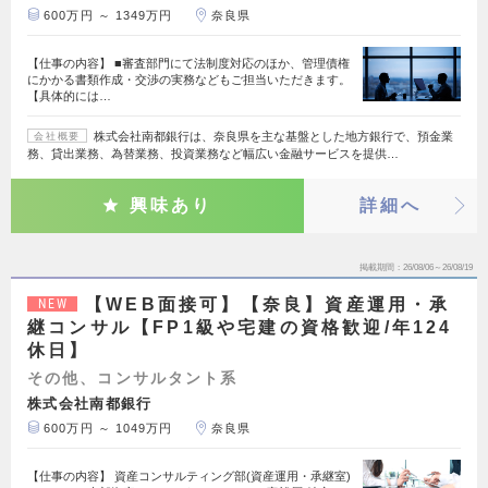
600万円 ～ 1349万円
奈良県
【仕事の内容】 ■審査部門にて法制度対応のほか、管理債権
にかかる書類作成・交渉の実務などもご担当いただきます。
【具体的には…
株式会社南都銀行は、奈良県を主な基盤とした地方銀行で、預金業
会社概要
務、貸出業務、為替業務、投資業務など幅広い金融サービスを提供…
興味あり
詳細へ
掲載期間
26/08/06～26/08/19
【WEB面接可】【奈良】資産運用・承
NEW
継コンサル【FP1級や宅建の資格歓迎/年124
休日】
その他、コンサルタント系
株式会社南都銀行
600万円 ～ 1049万円
奈良県
【仕事の内容】 資産コンサルティング部(資産運用・承継室)