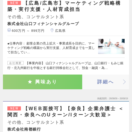
【広島/広島市】マーケティング戦略構
NEW
築・実行支援・人材育成担当
その他、コンサルタント系
株式会社山口フィナンシャルグループ
600万円 ～ 899万円
広島県
●仕事内容： 顧客企業の売上拡大・事業成長を目的に、マー
ケティング戦略の構築から実行支援、人材育成までを一貫し
て担当してい…
【事業内容】 山口フィナンシャルグループは、山口銀行・もみじ銀
会社概要
行・北九州銀行を中核とする銀行持株会社として、預金・融資・為…
興味あり
詳細へ
掲載期間
26/08/06～26/08/19
【WEB面接可】【奈良】企業弁護士 ＜
NEW
関西・奈良へのUターン/Iターン大歓迎＞
その他、コンサルタント系
株式会社南都銀行