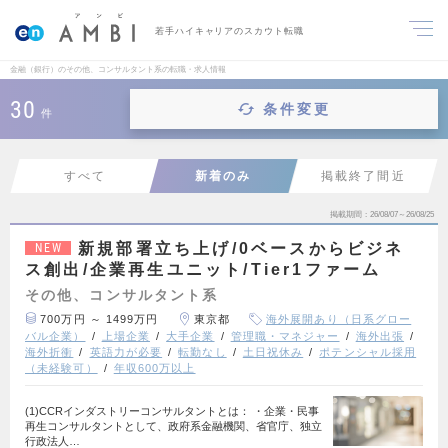
若手ハイキャリアのスカウト転職
金融（銀行）のその他、コンサルタント系の転職・求人情報
30
条件変更
件
すべて
新着のみ
掲載終了間近
掲載期間
26/08/07～26/08/25
新規部署立ち上げ/0ベースからビジネ
NEW
ス創出/企業再生ユニット/Tier1ファーム
その他、コンサルタント系
700万円 ～ 1499万円
東京都
海外展開あり（日系グロー
バル企業）
上場企業
大手企業
管理職・マネジャー
海外出張
海外折衝
英語力が必要
転勤なし
土日祝休み
ポテンシャル採用
（未経験可）
年収600万以上
(1)CCRインダストリーコンサルタントとは： ・企業・民事
再生コンサルタントとして、政府系金融機関、省官庁、独立
行政法人…