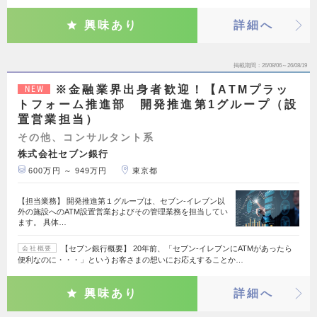
興味あり
詳細へ
掲載期間
26/08/06～26/08/19
※金融業界出身者歓迎！【ATMプラッ
NEW
トフォーム推進部 開発推進第1グループ（設
置営業担当）
その他、コンサルタント系
株式会社セブン銀行
600万円 ～ 949万円
東京都
【担当業務】 開発推進第１グループは、セブン‐イレブン以
外の施設へのATM設置営業およびその管理業務を担当してい
ます。 具体…
【セブン銀行概要】 20年前、「セブン-イレブンにATMがあったら
会社概要
便利なのに・・・」というお客さまの想いにお応えすることか…
興味あり
詳細へ