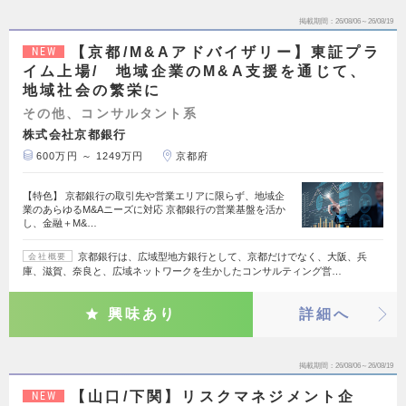
掲載期間
26/08/06～26/08/19
【京都/M&Aアドバイザリー】東証プラ
NEW
イム上場/ 地域企業のM&A支援を通じて、
地域社会の繁栄に
その他、コンサルタント系
株式会社京都銀行
600万円 ～ 1249万円
京都府
【特色】 京都銀行の取引先や営業エリアに限らず、地域企
業のあらゆるM&Aニーズに対応 京都銀行の営業基盤を活か
し、金融＋M&…
京都銀行は、広域型地方銀行として、京都だけでなく、大阪、兵
会社概要
庫、滋賀、奈良と、広域ネットワークを生かしたコンサルティング営…
興味あり
詳細へ
掲載期間
26/08/06～26/08/19
【山口/下関】リスクマネジメント企
NEW