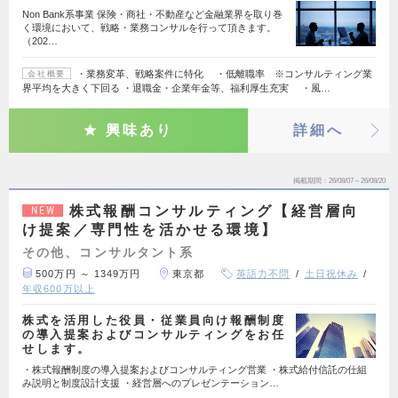
Non Bank系事業 保険・商社・不動産など金融業界を取り巻
く環境において、戦略・業務コンサルを行って頂きます。
（202…
・業務変革、戦略案件に特化 ・低離職率 ※コンサルティング業
会社概要
界平均を大きく下回る ・退職金・企業年金等、福利厚生充実 ・風…
興味あり
詳細へ
掲載期間
26/08/07～26/08/20
株式報酬コンサルティング【経営層向
NEW
け提案／専門性を活かせる環境】
その他、コンサルタント系
500万円 ～ 1349万円
東京都
英語力不問
土日祝休み
年収600万以上
株式を活用した役員・従業員向け報酬制度
の導入提案およびコンサルティングをお任
せします。
・株式報酬制度の導入提案およびコンサルティング営業 ・株式給付信託の仕組
み説明と制度設計支援 ・経営層へのプレゼンテーション…