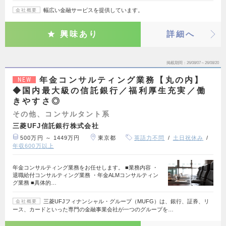
幅広い金融サービスを提供しています。
会社概要
興味あり
詳細へ
掲載期間
26/08/07～26/08/20
年金コンサルティング業務【丸の内】
NEW
◆国内最大級の信託銀行／福利厚生充実／働
きやすさ◎
その他、コンサルタント系
三菱UFJ信託銀行株式会社
500万円 ～ 1449万円
東京都
英語力不問
土日祝休み
年収600万以上
年金コンサルティング業務をお任せします。 ■業務内容 ・
退職給付コンサルティング業務 ・年金ALMコンサルティン
グ業務 ■具体的…
三菱UFJフィナンシャル・グループ（MUFG）は、銀行、証券、リ
会社概要
ース、カードといった専門の金融事業会社が一つのグループを…