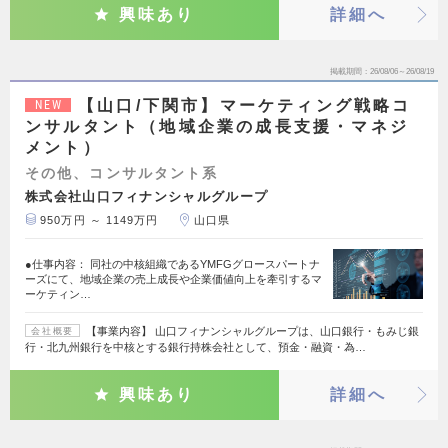
興味あり
詳細へ
掲載期間
26/08/06～26/08/19
【山口/下関市】マーケティング戦略コ
NEW
ンサルタント（地域企業の成長支援・マネジ
メント）
その他、コンサルタント系
株式会社山口フィナンシャルグループ
950万円 ～ 1149万円
山口県
●仕事内容： 同社の中核組織であるYMFGグロースパートナ
ーズにて、地域企業の売上成長や企業価値向上を牽引するマ
ーケティン…
【事業内容】 山口フィナンシャルグループは、山口銀行・もみじ銀
会社概要
行・北九州銀行を中核とする銀行持株会社として、預金・融資・為…
興味あり
詳細へ