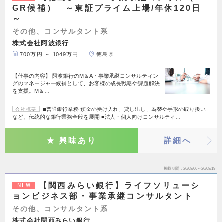
GR候補） ～東証プライム上場/年休120日
～
その他、コンサルタント系
株式会社阿波銀行
700万円 ～ 1049万円
徳島県
【仕事の内容】 阿波銀行のM＆A・事業承継コンサルティン
グのマネージャー候補として、お客様の成長戦略や課題解決
を支援。M＆…
■普通銀行業務 預金の受け入れ、貸し出し、為替や手形の取り扱い
会社概要
など、伝統的な銀行業務全般を展開 ■法人・個人向けコンサルティ…
興味あり
詳細へ
掲載期間
26/08/06～26/08/19
【関西みらい銀行】ライフソリューシ
NEW
ョンビジネス部・事業承継コンサルタント
その他、コンサルタント系
株式会社関西みらい銀行