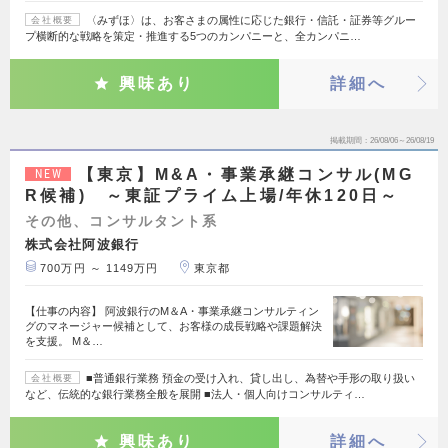
〈みずほ〉は、お客さまの属性に応じた銀行・信託・証券等グルー
会社概要
プ横断的な戦略を策定・推進する5つのカンパニーと、全カンパニ…
興味あり
詳細へ
掲載期間
26/08/06～26/08/19
【東京】M&A・事業承継コンサル(MG
NEW
R候補) ～東証プライム上場/年休120日～
その他、コンサルタント系
株式会社阿波銀行
700万円 ～ 1149万円
東京都
【仕事の内容】 阿波銀行のM＆A・事業承継コンサルティン
グのマネージャー候補として、お客様の成長戦略や課題解決
を支援。 M＆…
■普通銀行業務 預金の受け入れ、貸し出し、為替や手形の取り扱い
会社概要
など、伝統的な銀行業務全般を展開 ■法人・個人向けコンサルティ…
興味あり
詳細へ