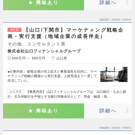
興味あり
詳細へ
掲載期間
26/08/06～26/08/19
【山口/下関市】マーケティング戦略企
NEW
画・実行支援（地域企業の成長伴走）
その他、コンサルタント系
株式会社山口フィナンシャルグループ
600万円 ～ 899万円
山口県
●仕事内容： 顧客企業の売上拡大と事業成長を目的に、マー
ケティング戦略の構築から実行支援、人材育成まで一貫して
担当していた…
【事業内容】 山口フィナンシャルグループは、山口銀行・もみじ銀
会社概要
行・北九州銀行を中核とする銀行持株会社として、預金・融資・為…
興味あり
詳細へ
掲載期間
26/08/06～26/08/19