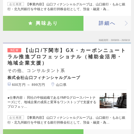
【事業内容】 山口フィナンシャルグループは、山口銀行・もみじ銀
会社概要
行・北九州銀行を中核とする銀行持株会社として、預金・融資・為…
興味あり
詳細へ
掲載期間
26/08/06～26/08/19
【山口/下関市】GX・カーボンニュート
NEW
ラル推進プロフェッショナル（補助金活用・
地域企業支援）
その他、コンサルタント系
株式会社山口フィナンシャルグループ
600万円 ～ 899万円
山口県
●仕事内容： 同社の中核組織であるYMFGグロースパートナ
ーズにて、地域企業の成長と変革をワンストップで支援する
プロフェッ…
【事業内容】 山口フィナンシャルグループは、山口銀行・もみじ銀
会社概要
行・北九州銀行を中核とする銀行持株会社として、預金・融資・為…