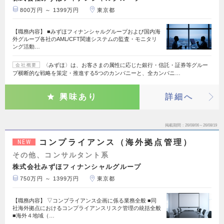
800万円 ～ 1399万円
東京都
【職務内容】 ■みずほフィナンシャルグループおよび国内海
外グループ各社のAML/CFT関連システムの監査・モニタリ
ング活動…
〈みずほ〉は、お客さまの属性に応じた銀行・信託・証券等グルー
会社概要
プ横断的な戦略を策定・推進する5つのカンパニーと、全カンパニ…
興味あり
詳細へ
掲載期間
26/08/06～26/08/19
コンプライアンス（海外拠点管理）
NEW
その他、コンサルタント系
株式会社みずほフィナンシャルグループ
750万円 ～ 1399万円
東京都
【職務内容】 ▽コンプライアンス企画に係る業務全般 ■同
社海外拠点におけるコンプライアンスリスク管理の統括全般
■海外４地域（…