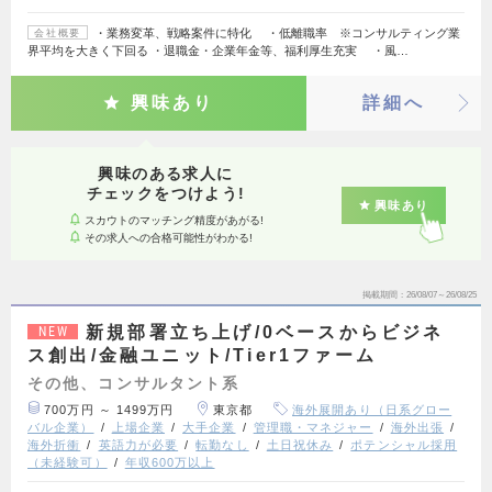
・業務変革、戦略案件に特化 ・低離職率 ※コンサルティング業
会社概要
界平均を大きく下回る ・退職金・企業年金等、福利厚生充実 ・風…
興味あり
詳細へ
興味のある求人に
チェックをつけよう!
興味あり
スカウトのマッチング精度があがる!
その求人への合格可能性がわかる!
掲載期間
26/08/07～26/08/25
新規部署立ち上げ/0ベースからビジネ
NEW
ス創出/金融ユニット/Tier1ファーム
その他、コンサルタント系
700万円 ～ 1499万円
東京都
海外展開あり（日系グロー
バル企業）
上場企業
大手企業
管理職・マネジャー
海外出張
海外折衝
英語力が必要
転勤なし
土日祝休み
ポテンシャル採用
（未経験可）
年収600万以上