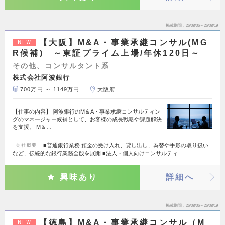
掲載期間
26/08/06～26/08/19
【大阪】M&A・事業承継コンサル(MG
NEW
R候補) ～東証プライム上場/年休120日～
その他、コンサルタント系
株式会社阿波銀行
700万円 ～ 1149万円
大阪府
【仕事の内容】 阿波銀行のM＆A・事業承継コンサルティン
グのマネージャー候補として、お客様の成長戦略や課題解決
を支援。 M＆…
■普通銀行業務 預金の受け入れ、貸し出し、為替や手形の取り扱い
会社概要
など、伝統的な銀行業務全般を展開 ■法人・個人向けコンサルティ…
興味あり
詳細へ
掲載期間
26/08/06～26/08/19
【徳島】M&A・事業承継コンサル（M
NEW