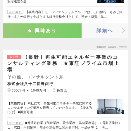
安定運営を企…
【事業内容】 山口フィナンシャルグループは、山口銀行・もみじ銀
会社概要
行・北九州銀行を中核とする銀行持株会社として、預金・融資・為…
興味あり
詳細へ
掲載期間
26/08/06～26/08/19
【長野】再生可能エネルギー事業のコ
NEW
ンサルティング業務 ★東証プライム市場上
場
その他、コンサルタント系
株式会社八十二長野銀行
600万円 ～ 1049万円
長野県
【業務内容】 同社にて、再生可能エネルギー事業に関する
コンサルティング業務を担当していただきます。 【具体的
には】 ■再生可能…
■普通銀行業（預金業務・貸出業務・為替業務等） ＜営業店業務＞
会社概要
１．窓口・内部業務：預金や送金等に関わる応対、手続き等 ２．法…