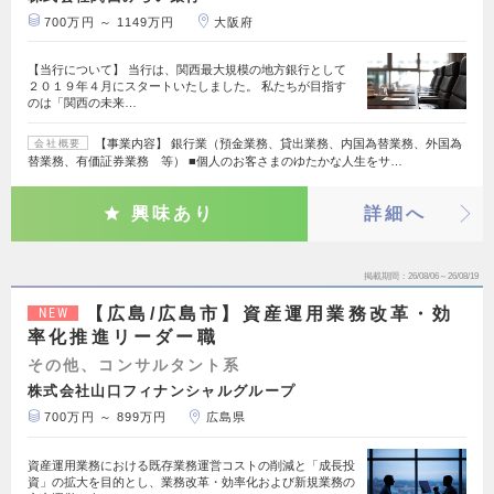
700万円 ～ 1149万円
大阪府
【当行について】 当行は、関西最大規模の地方銀行として
２０１９年４月にスタートいたしました。 私たちが目指す
のは「関西の未来…
【事業内容】 銀行業（預金業務、貸出業務、内国為替業務、外国為
会社概要
替業務、有価証券業務 等） ■個人のお客さまのゆたかな人生をサ…
興味あり
詳細へ
掲載期間
26/08/06～26/08/19
【広島/広島市】資産運用業務改革・効
NEW
率化推進リーダー職
その他、コンサルタント系
株式会社山口フィナンシャルグループ
700万円 ～ 899万円
広島県
資産運用業務における既存業務運営コストの削減と「成長投
資」の拡大を目的とし、業務改革・効率化および新規業務の