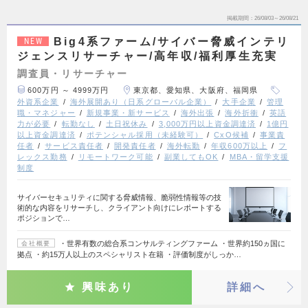
掲載期間
26/08/03～26/08/21
Big4系ファーム/サイバー脅威インテリ
NEW
ジェンスリサーチャー/高年収/福利厚生充実
調査員・リサーチャー
600万円 ～ 4999万円
東京都、愛知県、大阪府、福岡県
外資系企業
海外展開あり（日系グローバル企業）
大手企業
管理
職・マネジャー
新規事業・新サービス
海外出張
海外折衝
英語
力が必要
転勤なし
土日祝休み
3,000万円以上資金調達済
1億円
以上資金調達済
ポテンシャル採用（未経験可）
CxO候補
事業責
任者
サービス責任者
開発責任者
海外転勤
年収600万以上
フ
レックス勤務
リモートワーク可能
副業してもOK
MBA・留学支援
制度
サイバーセキュリティに関する脅威情報、脆弱性情報等の技
術的な内容をリサーチし、クライアント向けにレポートする
ポジションで…
・世界有数の総合系コンサルティングファーム ・世界約150ヵ国に
会社概要
拠点 ・約15万人以上のスペシャリスト在籍 ・評価制度がしっか…
興味あり
詳細へ