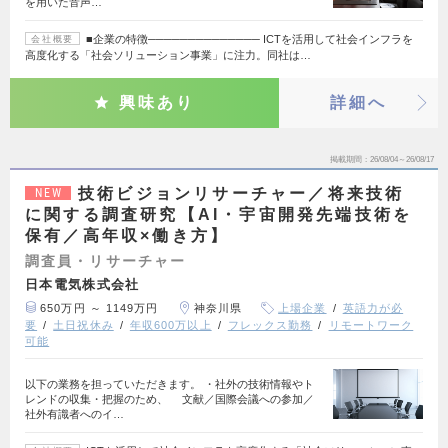
を用いた音声…
■企業の特徴────────────── ICTを活用して社会インフラを
会社概要
高度化する「社会ソリューション事業」に注力。同社は…
興味あり
詳細へ
掲載期間
26/08/04～26/08/17
技術ビジョンリサーチャー／将来技術
NEW
に関する調査研究【AI・宇宙開発先端技術を
保有／高年収×働き方】
調査員・リサーチャー
日本電気株式会社
650万円 ～ 1149万円
神奈川県
上場企業
英語力が必
要
土日祝休み
年収600万以上
フレックス勤務
リモートワーク
可能
以下の業務を担っていただきます。 ・社外の技術情報やト
レンドの収集・把握のため、 文献／国際会議への参加／
社外有識者へのイ…