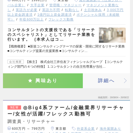
600万円 ～ 1999万円
東京都
海外展開あり（日系グロー
バル企業）
大手企業
管理職・マネジャー
マネジメント業務な
し
英語力が必要
英語力不問
転勤なし
土日祝休み
3,000万円
以上資金調達済
1億円以上資金調達済
ポテンシャル採用（未経験
可）
年収600万以上
フレックス勤務
コンサルタントの支援役である「リサーチ
のスペシャリスト」としてリサーチ業務を
行います。 (本求人はコ…
【職務概要】 ■新規コンサルティングテーマの探索・開発に関するリサーチ業務
■コンサルティング提案の支援業務 ■コンサルティン…
【株主】 株式会社三井住友フィナンシャルグループ 【コンサルテ
会社概要
ィング部門の４つの特徴】 1.コンサルタントの自主性尊重が当社…
興味あり
詳細へ
掲載期間
26/08/04～26/08/22
◎Big4系ファーム/金融業界リサーチャ
NEW
ー/女性が活躍/フレックス勤務可
調査員・リサーチャー
600万円 ～ 799万円
東京都
外資系企業
海外展開あり