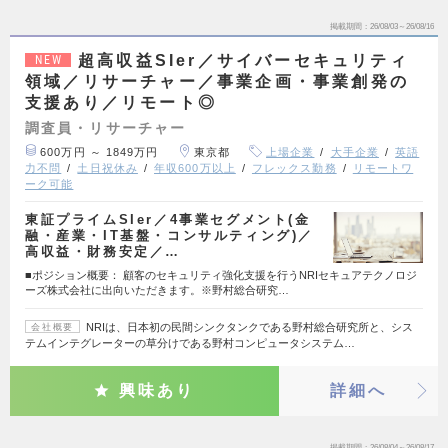
掲載期間
26/08/03～26/08/16
超高収益SIer／サイバーセキュリティ
NEW
領域／リサーチャー／事業企画・事業創発の
支援あり／リモート◎
調査員・リサーチャー
600万円 ～ 1849万円
東京都
上場企業
大手企業
英語
力不問
土日祝休み
年収600万以上
フレックス勤務
リモートワ
ーク可能
東証プライムSIer／4事業セグメント(金
融・産業・IT基盤・コンサルティング)／
高収益・財務安定／…
■ポジション概要： 顧客のセキュリティ強化支援を行うNRIセキュアテクノロジ
ーズ株式会社に出向いただきます。※野村総合研究…
NRIは、日本初の民間シンクタンクである野村総合研究所と、シス
会社概要
テムインテグレーターの草分けである野村コンピュータシステム…
興味あり
詳細へ
掲載期間
26/08/04～26/08/17