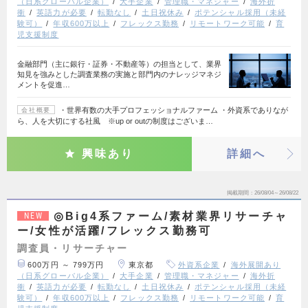
（日系グローバル企業）
大手企業
管理職・マネジャー
海外折
衝
英語力が必要
転勤なし
土日祝休み
ポテンシャル採用（未経
験可）
年収600万以上
フレックス勤務
リモートワーク可能
育
児支援制度
金融部門（主に銀行・証券・不動産等）の担当として、業界
知見を強みとした調査業務の実施と部門内のナレッジマネジ
メントを促進…
・世界有数の大手プロフェッショナルファーム ・外資系でありなが
会社概要
ら、人を大切にする社風 ※up or outの制度はございま…
興味あり
詳細へ
掲載期間
26/08/04～26/08/22
◎Big4系ファーム/素材業界リサーチャ
NEW
ー/女性が活躍/フレックス勤務可
調査員・リサーチャー
600万円 ～ 799万円
東京都
外資系企業
海外展開あり
（日系グローバル企業）
大手企業
管理職・マネジャー
海外折
衝
英語力が必要
転勤なし
土日祝休み
ポテンシャル採用（未経
験可）
年収600万以上
フレックス勤務
リモートワーク可能
育