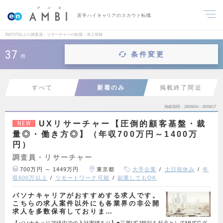
若手ハイキャリアのスカウト転職
550万円以上の調査員・リサーチャーの転職・求人情報
37
条件変更
件
すべて
新着のみ
掲載終了間近
掲載期間
26/08/04～26/08/17
UXリサーチャー【圧倒的顧客基盤・裁
NEW
量◎・働き方◎】（年収700万円～1400万
円）
調査員・リサーチャー
700万円 ～ 1449万円
東京都
大手企業
土日祝休み
年
収600万以上
リモートワーク可能
副業してもOK
パソナキャリアがおすすめする求人です。
こちらの求人案件以外にも各業界の非公開
求人を多数保有しておりま…
【パソナキャリア経由での入社実績あり】■三菱UFJ銀行を起点としてMUFGグ