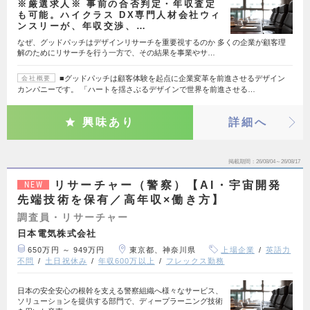
※厳選求人※ 事前の合否判定・年収査定
も可能。ハイクラス DX専門人材会社ウィ
ンスリーが、年収交渉、…
なぜ、グッドパッチはデザインリサーチを重要視するのか 多くの企業が顧客理
解のためにリサーチを行う一方で、その結果を事業やサ…
■グッドパッチは顧客体験を起点に企業変革を前進させるデザイン
会社概要
カンパニーです。 「ハートを揺さぶるデザインで世界を前進させる…
興味あり
詳細へ
掲載期間
26/08/04～26/08/17
リサーチャー（警察）【AI・宇宙開発
NEW
先端技術を保有／高年収×働き方】
調査員・リサーチャー
日本電気株式会社
650万円 ～ 949万円
東京都、神奈川県
上場企業
英語力
不問
土日祝休み
年収600万以上
フレックス勤務
日本の安全安心の根幹を支える警察組織へ様々なサービス、
ソリューションを提供する部門で、ディープラーニング技術