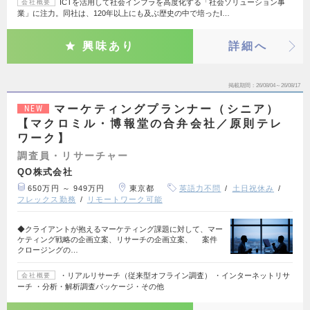
ICTを活用して社会インフラを高度化する「社会ソリューション事
会社概要
業」に注力。同社は、120年以上にも及ぶ歴史の中で培ったI…
興味あり
詳細へ
掲載期間
26/08/04～26/08/17
マーケティングプランナー（シニア）
NEW
【マクロミル・博報堂の合弁会社／原則テレ
ワーク】
調査員・リサーチャー
QO株式会社
650万円 ～ 949万円
東京都
英語力不問
土日祝休み
フレックス勤務
リモートワーク可能
◆クライアントが抱えるマーケティング課題に対して、マー
ケティング戦略の企画立案、リサーチの企画立案、 案件
クロージングの…
・リアルリサーチ（従来型オフライン調査） ・インターネットリサ
会社概要
ーチ ・分析・解析調査パッケージ・その他