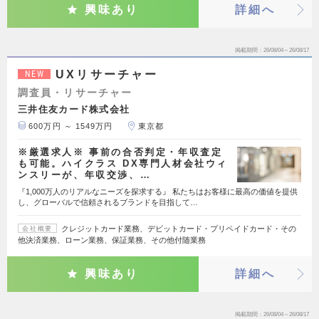
興味あり
詳細へ
掲載期間
26/08/04～26/08/17
UXリサーチャー
NEW
調査員・リサーチャー
三井住友カード株式会社
600万円 ～ 1549万円
東京都
※厳選求人※ 事前の合否判定・年収査定
も可能。ハイクラス DX専門人材会社ウィ
ンスリーが、年収交渉、…
『1,000万人のリアルなニーズを探求する』 私たちはお客様に最高の価値を提供
し、グローバルで信頼されるブランドを目指して…
クレジットカード業務、デビットカード・プリペイドカード・その
会社概要
他決済業務、ローン業務、保証業務、その他付随業務
興味あり
詳細へ
掲載期間
26/08/04～26/08/17