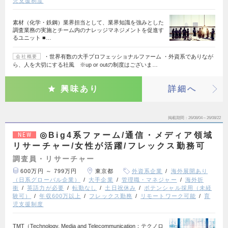
児支援制度
素材（化学・鉄鋼）業界担当として、業界知識を強みとした
調査業務の実施とチーム内のナレッジマネジメントを促進す
るユニット ■…
・世界有数の大手プロフェッショナルファーム ・外資系でありなが
会社概要
ら、人を大切にする社風 ※up or outの制度はございま…
興味あり
詳細へ
掲載期間
26/08/04～26/08/22
◎Big4系ファーム/通信・メディア領域
NEW
リサーチャー/女性が活躍/フレックス勤務可
調査員・リサーチャー
600万円 ～ 799万円
東京都
外資系企業
海外展開あり
（日系グローバル企業）
大手企業
管理職・マネジャー
海外折
衝
英語力が必要
転勤なし
土日祝休み
ポテンシャル採用（未経
験可）
年収600万以上
フレックス勤務
リモートワーク可能
育
児支援制度
TMT（Technology, Media and Telecommunication：テクノロ