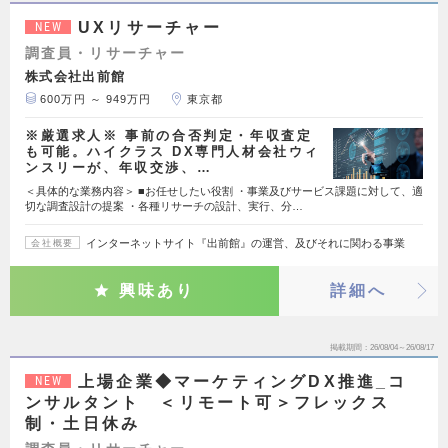
UXリサーチャー
NEW
調査員・リサーチャー
株式会社出前館
600万円 ～ 949万円
東京都
※厳選求人※ 事前の合否判定・年収査定
も可能。ハイクラス DX専門人材会社ウィ
ンスリーが、年収交渉、…
＜具体的な業務内容＞ ■お任せしたい役割 ・事業及びサービス課題に対して、適
切な調査設計の提案 ・各種リサーチの設計、実行、分…
インターネットサイト『出前館』の運営、及びそれに関わる事業
会社概要
興味あり
詳細へ
掲載期間
26/08/04～26/08/17
上場企業◆マーケティングDX推進_コ
NEW
ンサルタント ＜リモート可＞フレックス
制・土日休み