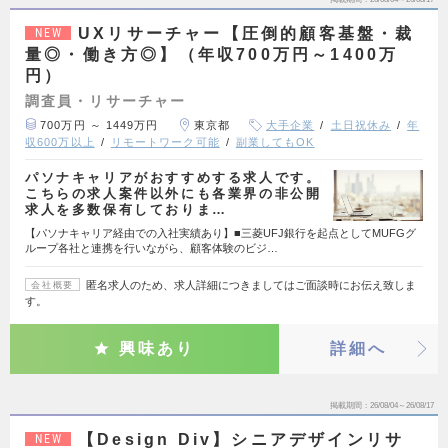
UXリサーチャー【圧倒的顧客基盤・裁
NEW
量◎・働き方◎】（年収700万円～1400万
円）
調査員・リサーチャー
700万円 ～ 1449万円
東京都
大手企業
土日祝休み
年
収600万以上
リモートワーク可能
副業してもOK
パソナキャリアがおすすめする求人です。
こちらの求人案件以外にも各業界の非公開
求人を多数保有しておりま…
【パソナキャリア経由での入社実績あり】■三菱UFJ銀行を起点としてMUFGグ
ループ各社と連携を行いながら、顧客体験のビジ…
匿名求人のため、求人詳細につきましてはご面談時にお伝え致しま
会社概要
す。
興味あり
詳細へ
掲載期間
26/08/04～26/08/17
【Design Div】シニアデザインリサ
NEW