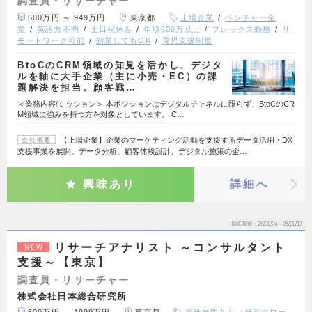
調査員・リサーチャー
600万円 ～ 949万円
東京都
上場企業
ベンチャー企
業
英語力不問
土日祝休み
年収600万以上
フレックス勤務
リ
モートワーク可能
副業してもOK
育児支援制度
BtoCのCRM領域の知見を活かし、デジタ
ルを軸に大手企業（主に小売・EC）の課
題解決を担当。顧客戦…
＜業務内容/ミッション＞ 本ポジションはデジタルチャネルに限らず、BtoCのCR
M領域に強みを持つ方を対象としています。 C…
【上場企業】企業のマーケティング活動を支援するデータ活用・DX
会社概要
支援事業を展開。データ分析、顧客体験設計、デジタル施策の企…
興味あり
詳細へ
掲載期間
26/08/04～26/08/17
リサーチアナリスト ～コンサルタント
NEW
支援～【東京】
調査員・リサーチャー
株式会社日本総合研究所