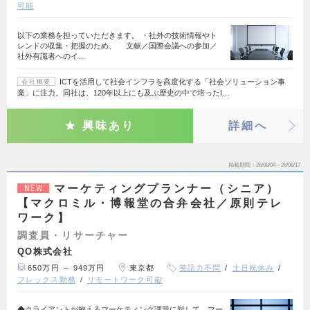
可能
以下の業務を担っていただきます。 ・社外の技術情報やト
レンドの収集・把握のため、 文献／国際会議への参加／
社外有識者へのイ…
ICTを活用して社会インフラを高度化する「社会ソリューション事
会社概要
業」に注力。同社は、120年以上にも及ぶ歴史の中で培ったI…
興味あり
詳細へ
掲載期間
26/08/04～26/08/17
マーケティングプランナー（シニア）
NEW
【マクロミル・博報堂の合弁会社／原則テレ
ワーク】
調査員・リサーチャー
QO株式会社
650万円 ～ 949万円
東京都
英語力不問
土日祝休み
フレックス勤務
リモートワーク可能
◆クライアントが抱えるマーケティング課題に対して、マー