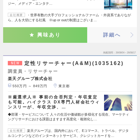
ジー、メディア・エンタテ…
・世界有数の大手プロフェッショナルファーム ・外資系でありなが
会社概要
ら、人を大切にする社風 ※up or outの制度はございま…
興味あり
詳細へ
掲載期間
26/08/04～26/08/17
定性リサーチャー(A&M)(1035162)
NEW
調査員・リサーチャー
楽天グループ株式会社
550万円 ～ 849万円
東京都
※厳選求人※ 事前の合否判定・年収査定
も可能。ハイクラス DX専門人材会社ウィ
ンスリーが、年収交渉、…
◆部署・サービスについて 人々の生活や価値観が多様化する現在、マーケティ
ングリサーチにおける課題はますます高度化・複雑化し…
楽天グループは、国内外において、Eコマース、トラベル、デジタ
会社概要
ルコンテンツなどのインターネットサービス、クレジットカードを…