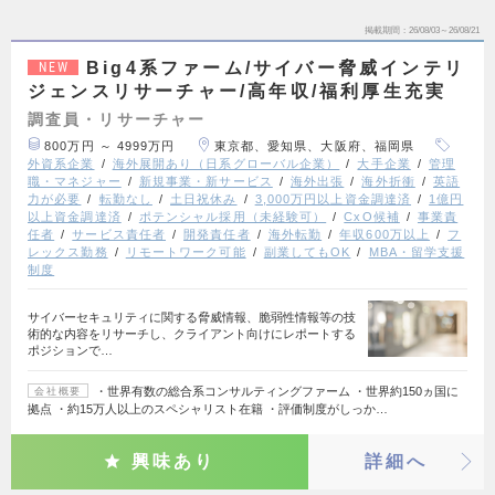
掲載期間
26/08/03～26/08/21
Big4系ファーム/サイバー脅威インテリ
NEW
ジェンスリサーチャー/高年収/福利厚生充実
調査員・リサーチャー
800万円 ～ 4999万円
東京都、愛知県、大阪府、福岡県
外資系企業
海外展開あり（日系グローバル企業）
大手企業
管理
職・マネジャー
新規事業・新サービス
海外出張
海外折衝
英語
力が必要
転勤なし
土日祝休み
3,000万円以上資金調達済
1億円
以上資金調達済
ポテンシャル採用（未経験可）
CxO候補
事業責
任者
サービス責任者
開発責任者
海外転勤
年収600万以上
フ
レックス勤務
リモートワーク可能
副業してもOK
MBA・留学支援
制度
サイバーセキュリティに関する脅威情報、脆弱性情報等の技
術的な内容をリサーチし、クライアント向けにレポートする
ポジションで…
・世界有数の総合系コンサルティングファーム ・世界約150ヵ国に
会社概要
拠点 ・約15万人以上のスペシャリスト在籍 ・評価制度がしっか…
興味あり
詳細へ