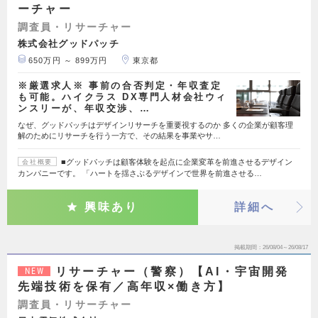
ーチャー
調査員・リサーチャー
株式会社グッドパッチ
650万円 ～ 899万円
東京都
※厳選求人※ 事前の合否判定・年収査定
も可能。ハイクラス DX専門人材会社ウィ
ンスリーが、年収交渉、…
なぜ、グッドパッチはデザインリサーチを重要視するのか 多くの企業が顧客理
解のためにリサーチを行う一方で、その結果を事業やサ…
■グッドパッチは顧客体験を起点に企業変革を前進させるデザイン
会社概要
カンパニーです。 「ハートを揺さぶるデザインで世界を前進させる…
興味あり
詳細へ
掲載期間
26/08/04～26/08/17
リサーチャー（警察）【AI・宇宙開発
NEW
先端技術を保有／高年収×働き方】
調査員・リサーチャー