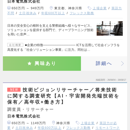
日本電気株式会社
650万円 ～ 949万円
東京都、神奈川県
上場企業
英語力
不問
土日祝休み
年収600万以上
フレックス勤務
日本の安全安心の根幹を支える警察組織へ様々なサービス、
ソリューションを提供する部門で、ディープラーニング技術
を用いた音声…
■企業の特徴────────────── ICTを活用して社会インフラを
会社概要
高度化する「社会ソリューション事業」に注力。同社は…
興味あり
詳細へ
掲載期間
26/08/04～26/08/17
技術ビジョンリサーチャー／将来技術
NEW
に関する調査研究【AI・宇宙開発先端技術を
保有／高年収×働き方】
調査員・リサーチャー
日本電気株式会社
650万円 ～ 1149万円
神奈川県
上場企業
英語力が必
要
土日祝休み
年収600万以上
フレックス勤務
リモートワーク