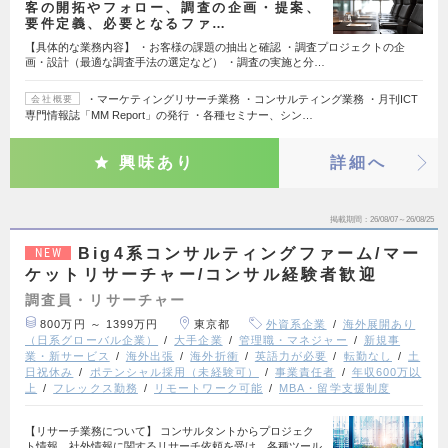
客の開拓やフォロー、調査の企画・提案、
要件定義、必要となるファ…
【具体的な業務内容】 ・お客様の課題の抽出と確認 ・調査プロジェクトの企
画・設計（最適な調査手法の選定など） ・調査の実施と分…
・マーケティングリサーチ業務 ・コンサルティング業務 ・月刊ICT
会社概要
専門情報誌「MM Report」の発行 ・各種セミナー、シン…
興味あり
詳細へ
掲載期間
26/08/07～26/08/25
Big4系コンサルティングファーム/マー
NEW
ケットリサーチャー/コンサル経験者歓迎
調査員・リサーチャー
800万円 ～ 1399万円
東京都
外資系企業
海外展開あり
（日系グローバル企業）
大手企業
管理職・マネジャー
新規事
業・新サービス
海外出張
海外折衝
英語力が必要
転勤なし
土
日祝休み
ポテンシャル採用（未経験可）
事業責任者
年収600万以
上
フレックス勤務
リモートワーク可能
MBA・留学支援制度
【リサーチ業務について】 コンサルタントからプロジェク
ト情報、社外情報に関するリサーチ依頼を受け、各種ツール