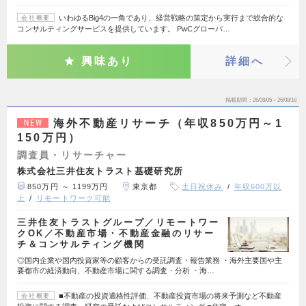
いわゆるBig4の一角であり、経営戦略の策定から実行まで総合的な
会社概要
コンサルティングサービスを提供しています。 PwCグローバ…
興味あり
詳細へ
掲載期間
26/08/05～26/08/18
海外不動産リサーチ（年収850万円～1
NEW
150万円）
調査員・リサーチャー
株式会社三井住友トラスト基礎研究所
850万円 ～ 1199万円
東京都
土日祝休み
年収600万以
上
リモートワーク可能
三井住友トラストグループ／リモートワー
クOK／不動産市場・不動産金融のリサー
チ＆コンサルティング機関
◎国内企業や国内投資家等の顧客からの受託調査・報告業務 ・海外主要国や主
要都市の経済動向、不動産市場に関する調査・分析 ・海…
■不動産の投資適格性評価、不動産投資市場の将来予測など不動産
会社概要