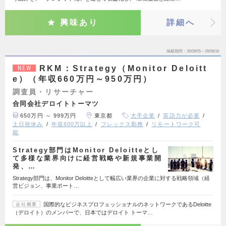
興味あり
詳細へ
掲載期間
26/08/05～26/08/18
RKM：Strategy（Monitor Deloitt
NEW
e）（年収660万円～950万円）
調査員・リサーチャー
合同会社デロイトトーマツ
650万円 ～ 999万円
東京都
大手企業
英語力が必要
土日祝休み
年収600万以上
フレックス勤務
リモートワーク可
能
Strategy部門はMonitor Deloitteとし
て多様な業界向けに経営戦略や新規事業開
発、…
Strategy部門は、Monitor Deloitteとして幅広い業界の企業に対する戦略領域（経
営ビジョン、事業ポート…
国際的なビジネスプロフェッショナルのネットワークであるDeloitte
会社概要
（デロイト）のメンバーで、日本ではデロイト トーマ…