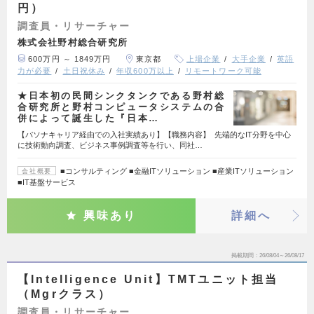
円）
調査員・リサーチャー
株式会社野村総合研究所
600万円 ～ 1849万円
東京都
上場企業
大手企業
英語
力が必要
土日祝休み
年収600万以上
リモートワーク可能
★日本初の民間シンクタンクである野村総
合研究所と野村コンピュータシステムの合
併によって誕生した『日本…
【パソナキャリア経由での入社実績あり】【職務内容】 先端的なIT分野を中心
に技術動向調査、ビジネス事例調査等を行い、同社…
■コンサルティング ■金融ITソリューション ■産業ITソリューション
会社概要
■IT基盤サービス
興味あり
詳細へ
掲載期間
26/08/04～26/08/17
【Intelligence Unit】TMTユニット担当
（Mgrクラス）
調査員・リサーチャー