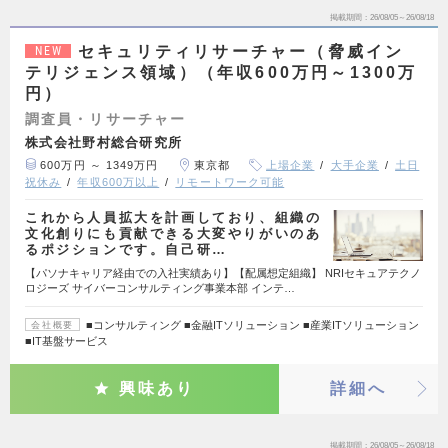
掲載期間
26/08/05～26/08/18
セキュリティリサーチャー（脅威イン
NEW
テリジェンス領域）（年収600万円～1300万
円）
調査員・リサーチャー
株式会社野村総合研究所
600万円 ～ 1349万円
東京都
上場企業
大手企業
土日
祝休み
年収600万以上
リモートワーク可能
これから人員拡大を計画しており、組織の
文化創りにも貢献できる大変やりがいのあ
るポジションです。自己研…
【パソナキャリア経由での入社実績あり】【配属想定組織】 NRIセキュアテクノ
ロジーズ サイバーコンサルティング事業本部 インテ…
■コンサルティング ■金融ITソリューション ■産業ITソリューション
会社概要
■IT基盤サービス
興味あり
詳細へ
掲載期間
26/08/05～26/08/18