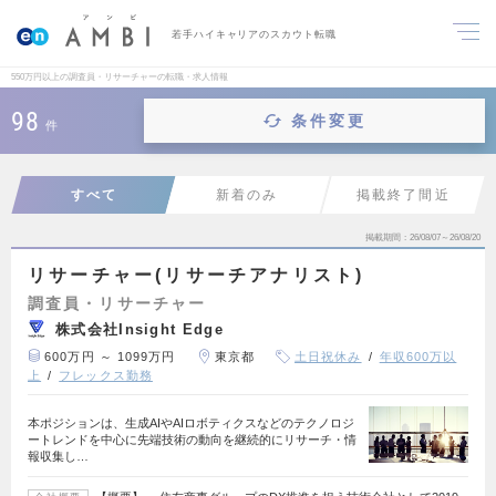
若手ハイキャリアのスカウト転職
550万円以上の調査員・リサーチャーの転職・求人情報
98
条件変更
件
すべて
新着のみ
掲載終了間近
掲載期間
26/08/07～26/08/20
リサーチャー(リサーチアナリスト)
調査員・リサーチャー
株式会社Insight Edge
600万円 ～ 1099万円
東京都
土日祝休み
年収600万以
上
フレックス勤務
本ポジションは、生成AIやAIロボティクスなどのテクノロジ
ートレンドを中心に先端技術の動向を継続的にリサーチ・情
報収集し…