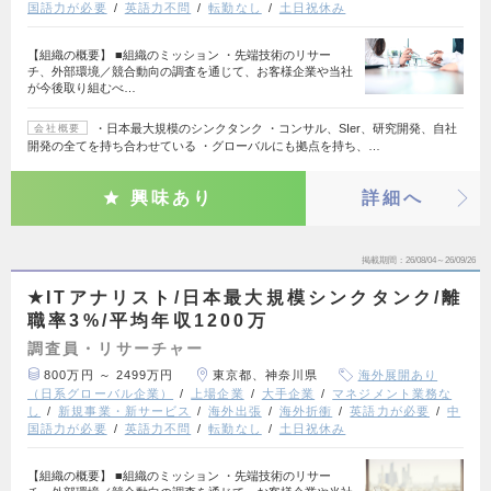
国語力が必要
英語力不問
転勤なし
土日祝休み
【組織の概要】 ■組織のミッション ・先端技術のリサー
チ、外部環境／競合動向の調査を通じて、お客様企業や当社
が今後取り組むべ…
・日本最大規模のシンクタンク ・コンサル、SIer、研究開発、自社
会社概要
開発の全てを持ち合わせている ・グローバルにも拠点を持ち、…
興味あり
詳細へ
掲載期間
26/08/04～26/09/26
★ITアナリスト/日本最大規模シンクタンク/離
職率3%/平均年収1200万
調査員・リサーチャー
800万円 ～ 2499万円
東京都、神奈川県
海外展開あり
（日系グローバル企業）
上場企業
大手企業
マネジメント業務な
し
新規事業・新サービス
海外出張
海外折衝
英語力が必要
中
国語力が必要
英語力不問
転勤なし
土日祝休み
【組織の概要】 ■組織のミッション ・先端技術のリサー