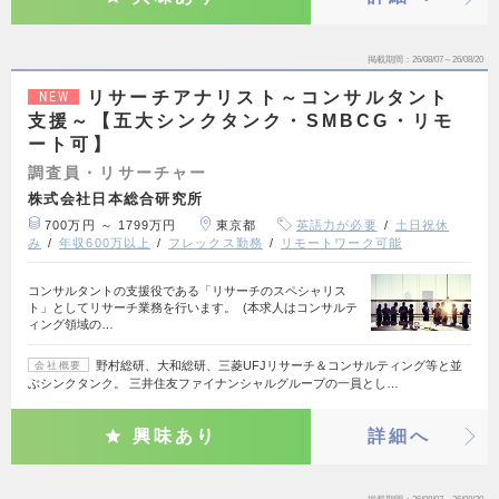
掲載期間
26/08/07～26/08/20
リサーチアナリスト～コンサルタント
NEW
支援～【五大シンクタンク・SMBCG・リモ
ート可】
調査員・リサーチャー
株式会社日本総合研究所
700万円 ～ 1799万円
東京都
英語力が必要
土日祝休
み
年収600万以上
フレックス勤務
リモートワーク可能
コンサルタントの支援役である「リサーチのスペシャリス
ト」としてリサーチ業務を行います。 (本求人はコンサルテ
ィング領域の…
野村総研、大和総研、三菱UFJリサーチ＆コンサルティング等と並
会社概要
ぶシンクタンク。 三井住友ファイナンシャルグループの一員とし…
興味あり
詳細へ