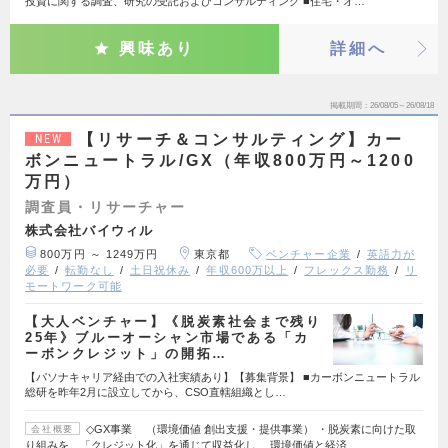
投資に関する調査、研究の受託およびコンサルティング ■住宅・オ…
興味あり
詳細へ
掲載期間
26/08/05～26/08/18
【リサーチ＆コンサルティング】カー
NEW
ボンニュートラル/GX（年収800万円～1200
万円）
調査員・リサーチャー
株式会社バイウィル
800万円 ～ 1249万円
東京都
ベンチャー企業
英語力が
必要
転勤なし
土日祝休み
年収600万以上
フレックス勤務
リ
モートワーク可能
【大人ベンチャー】《脱炭素社会まで残り
25年》ブルーオーシャン市場である「カ
ーボンクレジット」の開拓…
【パソナキャリア経由での入社実績あり】【募集背景】 ■カーボンニュートラル
総研を昨年2月に設立してから、CSO直轄組織とし…
◇GX事業 （環境価値 創出支援・提供事業） ・脱炭素に向けた取
会社概要
り組みを、「クレジット化」を通じて収益化し、 環境価値と経済…