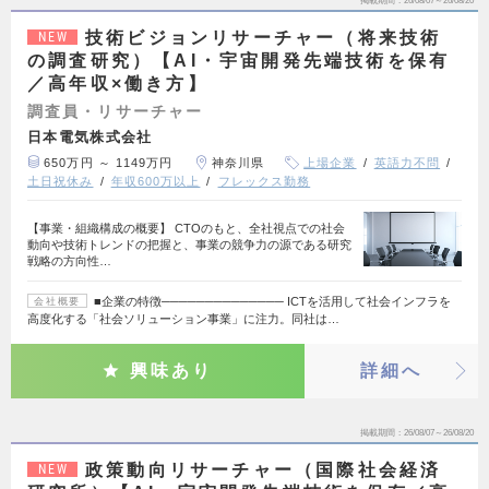
掲載期間
26/08/07～26/08/20
技術ビジョンリサーチャー（将来技術
NEW
の調査研究）【AI・宇宙開発先端技術を保有
／高年収×働き方】
調査員・リサーチャー
日本電気株式会社
650万円 ～ 1149万円
神奈川県
上場企業
英語力不問
土日祝休み
年収600万以上
フレックス勤務
【事業・組織構成の概要】 CTOのもと、全社視点での社会
動向や技術トレンドの把握と、事業の競争力の源である研究
戦略の方向性…
■企業の特徴────────────── ICTを活用して社会インフラを
会社概要
高度化する「社会ソリューション事業」に注力。同社は…
興味あり
詳細へ
掲載期間
26/08/07～26/08/20
政策動向リサーチャー（国際社会経済
NEW