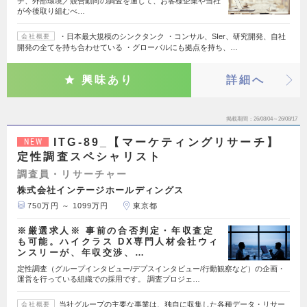
チ、外部環境／競合動向の調査を通じて、お客様企業や当社
が今後取り組むべ…
・日本最大規模のシンクタンク ・コンサル、SIer、研究開発、自社
会社概要
開発の全てを持ち合わせている ・グローバルにも拠点を持ち、…
興味あり
詳細へ
掲載期間
26/08/04～26/08/17
ITG-89_【マーケティングリサーチ】
NEW
定性調査スペシャリスト
調査員・リサーチャー
株式会社インテージホールディングス
750万円 ～ 1099万円
東京都
※厳選求人※ 事前の合否判定・年収査定
も可能。ハイクラス DX専門人材会社ウィ
ンスリーが、年収交渉、…
定性調査（グループインタビュー/デプスインタビュー/行動観察など）の企画・
運営を行っている組織での採用です。 調査プロジェ…
当社グループの主要な事業は、独自に収集した各種データ・リサー
会社概要