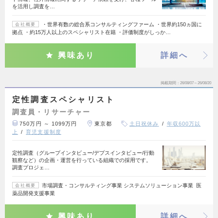
を活用し調査を…
・世界有数の総合系コンサルティングファーム ・世界約150ヵ国に
会社概要
拠点 ・約15万人以上のスペシャリスト在籍 ・評価制度がしっか…
興味あり
詳細へ
掲載期間
26/08/07～26/08/20
定性調査スペシャリスト
調査員・リサーチャー
750万円 ～ 1099万円
東京都
土日祝休み
年収600万以
上
育児支援制度
定性調査（グループインタビュー/デプスインタビュー/行動
観察など）の企画・運営を行っている組織での採用です。
調査プロジェ…
市場調査・コンサルティング事業 システムソリューション事業 医
会社概要
薬品開発支援事業
興味あり
詳細へ