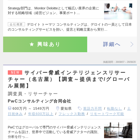
Strategy部門は、Monitor Deloitteとして幅広い業界の企業に
対する戦略領域（経営ビジョン、事業ポート…
デロイト トーマツ コンサルティングは、デロイトの一員として日本
会社概要
のコンサルティングサービスを担い、提言と戦略立案から実行…
興味あり
詳細へ
掲載期間
26/08/07～26/08/20
サイバー脅威インテリジェンスリサー
NEW
チャー（名古屋）【調査～提供まで/グローバ
ル展開】
調査員・リサーチャー
PwCコンサルティング合同会社
600万円 ～ 1549万円
愛知県
英語力不問
転勤なし
土
日祝休み
年収600万以上
フレックス勤務
リモートワーク可能
PwCではグローバルで専門のサイバー脅威インテリジェンス
チームを設け、世界中で活動している脅威アクターの識別、
分析を行っ…