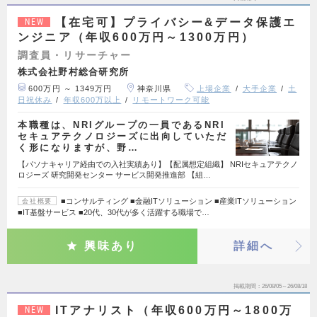
【在宅可】プライバシー&データ保護エ
NEW
ンジニア（年収600万円～1300万円）
調査員・リサーチャー
株式会社野村総合研究所
600万円 ～ 1349万円
神奈川県
上場企業
大手企業
土
日祝休み
年収600万以上
リモートワーク可能
本職種は、NRIグループの一員であるNRI
セキュアテクノロジーズに出向していただ
く形になりますが、野…
【パソナキャリア経由での入社実績あり】【配属想定組織】 NRIセキュアテクノ
ロジーズ 研究開発センター サービス開発推進部 【組…
■コンサルティング ■金融ITソリューション ■産業ITソリューション
会社概要
■IT基盤サービス ■20代、30代が多く活躍する職場で…
興味あり
詳細へ
掲載期間
26/08/05～26/08/18
ITアナリスト（年収600万円～1800万
NEW