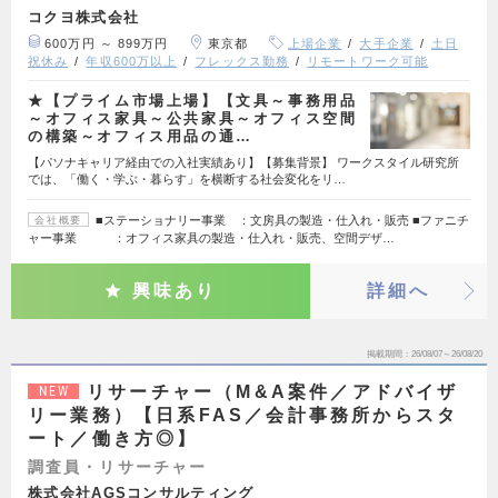
コクヨ株式会社
600万円 ～ 899万円
東京都
上場企業
大手企業
土日
祝休み
年収600万以上
フレックス勤務
リモートワーク可能
★【プライム市場上場】【文具～事務用品
～オフィス家具～公共家具～オフィス空間
の構築～オフィス用品の通…
【パソナキャリア経由での入社実績あり】【募集背景】 ワークスタイル研究所
では、「働く・学ぶ・暮らす」を横断する社会変化をリ…
■ステーショナリー事業 ：文房具の製造・仕入れ・販売 ■ファニチ
会社概要
ャー事業 ：オフィス家具の製造・仕入れ・販売、空間デザ…
興味あり
詳細へ
掲載期間
26/08/07～26/08/20
リサーチャー（M&A案件／アドバイザ
NEW
リー業務）【日系FAS／会計事務所からスタ
ート／働き方◎】
調査員・リサーチャー
株式会社AGSコンサルティング