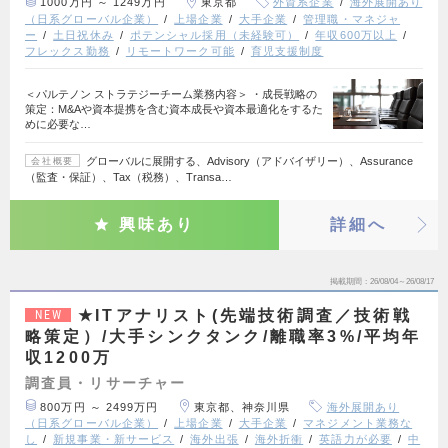
1000万円 ～ 1249万円
東京都
外資系企業
海外展開あり
（日系グローバル企業）
上場企業
大手企業
管理職・マネジャ
ー
土日祝休み
ポテンシャル採用（未経験可）
年収600万以上
フレックス勤務
リモートワーク可能
育児支援制度
＜パルテノン ストラテジーチーム業務内容＞ ・成長戦略の
策定：M&Aや資本提携を含む資本成長や資本最適化をするた
めに必要な…
グローバルに展開する、Advisory（アドバイザリー）、Assurance
会社概要
（監査・保証）、Tax（税務）、Transa…
興味あり
詳細へ
掲載期間
26/08/04～26/08/17
★ITアナリスト(先端技術調査／技術戦
NEW
略策定）/大手シンクタンク/離職率3%/平均年
収1200万
調査員・リサーチャー
800万円 ～ 2499万円
東京都、神奈川県
海外展開あり
（日系グローバル企業）
上場企業
大手企業
マネジメント業務な
し
新規事業・新サービス
海外出張
海外折衝
英語力が必要
中