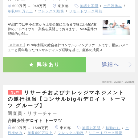
600万円 ～ 949万円
東京都
英語力不問
土日祝休み
年収600万以上
フレックス勤務
リモートワーク可能
FA部門では中小企業から上場企業に至るまで幅広いM&A案
件のアドバイザリー業務を展開しております。 M&A案件の
能動的な創…
1970年創業の総合会計コンサルティングファームです。幅広いメニ
会社概要
ューと長年培ったコンサルティング経験を基に、顧客の成長ス…
興味あり
詳細へ
掲載期間
26/08/07～26/08/20
リサーチおよびナレッジマネジメント
NEW
の遂行担当【コンサルbig4/デロイト トーマ
ツ グループ】
調査員・リサーチャー
合同会社デロイト トーマツ
600万円 ～ 1549万円
東京都
英語力不問
転勤なし
土
日祝休み
年収600万以上
フレックス勤務
リモートワーク可能