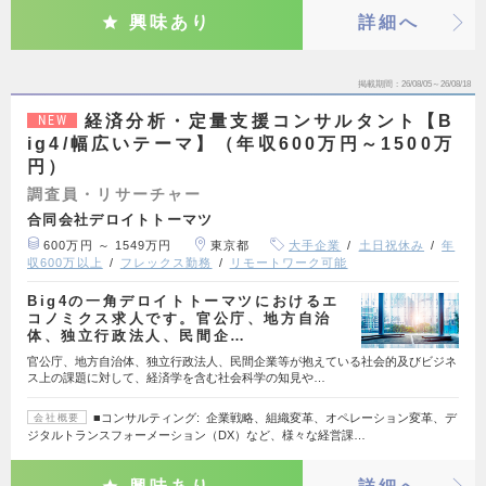
興味あり
詳細へ
掲載期間
26/08/05～26/08/18
経済分析・定量支援コンサルタント【B
NEW
ig4/幅広いテーマ】（年収600万円～1500万
円）
調査員・リサーチャー
合同会社デロイトトーマツ
600万円 ～ 1549万円
東京都
大手企業
土日祝休み
年
収600万以上
フレックス勤務
リモートワーク可能
Big4の一角デロイトトーマツにおけるエ
コノミクス求人です。官公庁、地方自治
体、独立行政法人、民間企…
官公庁、地方自治体、独立行政法人、民間企業等が抱えている社会的及びビジネ
ス上の課題に対して、経済学を含む社会科学の知見や…
■コンサルティング: 企業戦略、組織変革、オペレーション変革、デ
会社概要
ジタルトランスフォーメーション（DX）など、様々な経営課…