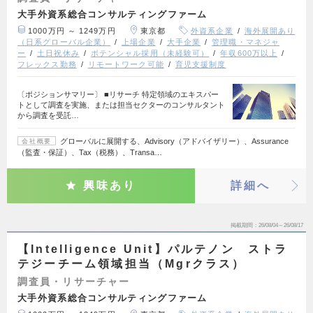
大手外資系総合コンサルティングファーム
1000万円 ～ 1249万円
東京都
外資系企業
海外展開あり
（日系グローバル企業）
上場企業
大手企業
管理職・マネジャ
ー
土日祝休み
ポテンシャル採用（未経験可）
年収600万以上
フレックス勤務
リモートワーク可能
育児支援制度
〔ポジションサマリー〕 ■リサーチ 特定領域のエキスパー
トとして調査を実施、または担当セクターのコンサルタント
から調査を受託…
グローバルに展開する、Advisory（アドバイザリー）、Assurance
会社概要
（監査・保証）、Tax（税務）、Transa…
興味あり
詳細へ
掲載期間
26/08/04～26/08/17
【Intelligence Unit】パルテノン ストラ
テジーチーム領域担当（Mgrクラス）
調査員・リサーチャー
大手外資系総合コンサルティングファーム