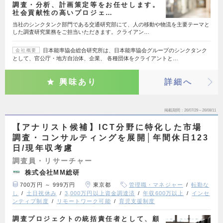
調査・分析、計画策定等をお任せします。
社会貢献性の高いプロジェ…
当社のシンクタンク部門である交通研究部にて、人の移動や物流を主要テーマと
した調査研究業務をご担当いただきます。クライアン…
日本能率協会総合研究所は、日本能率協会グループのシンクタンク
会社概要
として、官公庁・地方自治体、企業、 各種団体をクライアントと…
興味あり
詳細へ
掲載期間
26/07/29～26/08/11
【アナリスト候補】ICT分野に特化した市場
調査・コンサルティングを展開│年間休日123
日/現年収考慮
調査員・リサーチャー
株式会社MM総研
700万円 ～ 999万円
東京都
管理職・マネジャー
転勤な
し
土日祝休み
3,000万円以上資金調達済
年収600万以上
インセ
ンティブ制度
リモートワーク可能
育児支援制度
調査プロジェクトの統括責任者として、顧