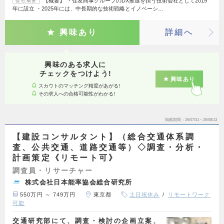
【概要】 ・住友商事グループのDX推進を担う技術会社として2019
会社概要
年に設立 ・2025年には、中長期的な技術戦略とイノベーシ…
興味あり
詳細へ
興味のある求人に
チェックをつけよう!
興味あり
スカウトのマッチング精度があがる!
その求人への合格可能性がわかる!
掲載期間
26/07/31～26/08/13
【建設コンサルタント】（総合交通体系調
査、公共交通、道路交通等）◇調査・分析・
計画策定《リモート可》
調査員・リサーチャー
株式会社日本能率協会総合研究所
550万円 ～ 749万円
東京都
土日祝休み
リモートワーク
可能
交通研究部にて、調査・検討の企画立案、