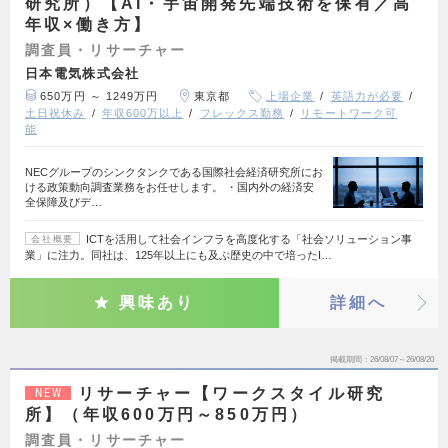
研究所）【AI・宇宙開発先端技術を保有／高
年収×働き方】
調査員・リサーチャー
日本電気株式会社
650万円 ～ 1249万円
東京都
上場企業
英語力が必要
土日祝休み
年収600万以上
フレックス勤務
リモートワーク可
能
NECグループのシンクタンクである国際社会経済研究所にお
ける政策動向調査業務をお任せします。 ・国内外の経済安
全保障及びデ…
ICTを活用して社会インフラを高度化する「社会ソリューション事
会社概要
業」に注力。同社は、125年以上にも及ぶ歴史の中で培ったI…
興味あり
詳細へ
掲載期間
26/08/07～26/08/20
リサーチャー【ワークスタイル研究
NEW
所】（年収600万円～850万円）
調査員・リサーチャー