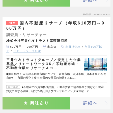
興味あり
詳細へ
掲載期間
26/08/05～26/08/18
国内不動産リサーチ（年収610万円～9
NEW
60万円）
調査員・リサーチャー
株式会社三井住友トラスト基礎研究所
600万円 ～ 999万円
東京都
土日祝休み
年収600万以
上
リモートワーク可能
三井住友トラストグループ／安定した企業
基盤／リモートワークOK／不動産市場・
不動産金融のリサーチ＆コ…
■担当業務： 国内の不動産市場について、資産市場、賃貸市場、資本市場の各視
点から、市場の変化を促す本質的な要因の把握を基に…
■不動産の投資適格性評価、不動産投資市場の将来予測など不動産
会社概要
投資に関する調査、研究の受託およびコンサルティング ■住宅・オ…
興味あり
詳細へ