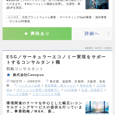
■業務内容 このポジションでは、以下の業務に取り組んでい
ただきます。 ▼AIエージェント構築を先導し、生産性、業
績UPを実現…
広告プラットフォーム事業 ・マーケティングSaaS事業 ・海外事業
会社概要
・デジタルPR事業
興味あり
詳細へ
掲載期間
26/07/27～26/08/09
ESG／サーキュラーエコノミー実現をサポー
トするコンサルタント職
戦略コンサルタント
株式会社Canopus
700万円 ～ 1099万円
東京都、滋賀県、京都府、大阪府、奈良
県
ベンチャー企業
新規事業・新サービス
海外出張
土日祝
休み
ポテンシャル採用（未経験可）
CxO候補
社長・役員直下
フレックス勤務
リモートワーク可能
環境関連のテーマを中心とした幅広いコン
サルティングサービスの提供を行っていま
す。事業戦略／M&A、新…