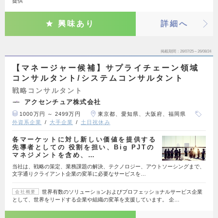
提供
興味あり
詳細へ
掲載期間
26/07/25～26/08/24
【マネージャー候補】サプライチェーン領域
コンサルタント/システムコンサルタント
戦略コンサルタント
アクセンチュア株式会社
1000万円 ～ 2499万円
東京都、愛知県、大阪府、福岡県
外資系企業
大手企業
土日祝休み
各マーケットに対し新しい価値を提供する
先導者としての 役割を担い、Big PJTの
マネジメントを含め、…
当社は、戦略の策定、業務課題の解決、テクノロジー、アウトソーシングまで、
文字通りクライアント企業の変革に必要なサービスを…
世界有数のソリューションおよびプロフェッショナルサービス企業
会社概要
として、世界をリードする企業や組織の変革を支援しています。 企…