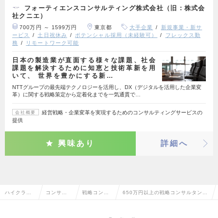
フォーティエンスコンサルティング株式会社（旧：株式会
社クニエ）
700万円 ～ 1599万円
東京都
大手企業
新規事業・新サ
ービス
土日祝休み
ポテンシャル採用（未経験可）
フレックス勤
務
リモートワーク可能
日本の製造業が直面する様々な課題、社会
課題を解決するために知恵と技術革新を用
いて、 世界を豊かにする新…
NTTグループの最先端テクノロジーを活用し、DX（デジタルを活用した企業変
革）に関する戦略策定から定着化までを一気通貫で…
経営戦略・企業変革を実現するためのコンサルティングサービスの
会社概要
提供
興味あり
詳細へ
ハイクラス
コンサル
戦略コンサ
650万円以上の戦略コンサルタント
求人TOP
タント系
ルタント
の転職・求人情報一覧