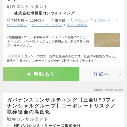
戦略コンサルタント
株式会社博報堂コンサルティング
750万円 ～ 1199万円
東京都
転勤なし
土日祝休み
年
収600万以上
リモートワーク可能
育児支援制度
<業務概要> ブランド戦略やマーケティング戦略のコンサル
ティング。 パーパス・ビジョンの構想から、新規事業・商
品・サービスブ…
ブランドの力で、企業と生活者をむすび、社会の可能性をひらく。
会社概要
顧客から愛され、ステークホルダーから期待されるブランドが生…
興味あり
詳細へ
掲載期間
26/08/07～26/08/20
ガバナンスコンサルティング【三菱UFJフィ
ナンシャルグループ】コーポレートリスク／
取締役会の高度化
戦略コンサルタント
HRガバナンス・リーダーズ株式会社