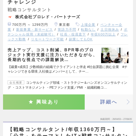
チャレンジ
戦略コンサルタント
株式会社プロレド・パートナーズ
700万円 ～ 1299万円
東京都
上場企業
ベンチャー企
業
新規事業・新サービス
英語力不問
転勤なし
土日祝休み
ポ
テンシャル採用（未経験可）
社長・役員直下
年収600万以上
フレ
ックス勤務
リモートワーク可能
副業してもOK
売上アップ、コスト削減、BPR等のプロ
ジェクト実行支援に注力いただきながら、
長期的な視点での課題解決…
【裁量×成長】少数精鋭の組織でクライアントと伴走 #社会課題に挑む企業 #チ
ャレンジできる環境 入社後はメンバーとして、チー…
コンサルティング領域 ・ストラテジー＆ハンズオンコンサルティン
会社概要
グ ・コストマネジメント ・PEファンド支援／PMI ・組織戦略コ…
興味あり
詳細へ
掲載期間
26/04/03～27/08/20
【戦略コンサルタント/年収1360万円～】
「公共」をテーマとしたIT×戦略コンサルタン