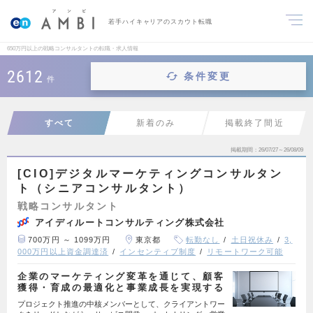
若手ハイキャリアのスカウト転職
650万円以上の戦略コンサルタントの転職・求人情報
2612
条件変更
件
すべて
新着のみ
掲載終了間近
掲載期間
26/07/27～26/08/09
[CIO]デジタルマーケティングコンサルタン
ト（シニアコンサルタント）
戦略コンサルタント
アイディルートコンサルティング株式会社
700万円 ～ 1099万円
東京都
転勤なし
土日祝休み
3,
000万円以上資金調達済
インセンティブ制度
リモートワーク可能
企業のマーケティング変革を通じて、顧客
獲得・育成の最適化と事業成長を実現する
プロジェクト推進の中核メンバーとして、クライアントワー