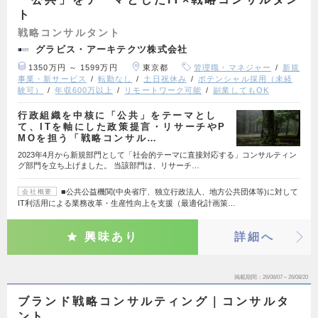
ト
戦略コンサルタント
グラビス・アーキテクツ株式会社
1350万円 ～ 1599万円
東京都
管理職・マネジャー
新規
事業・新サービス
転勤なし
土日祝休み
ポテンシャル採用（未経
験可）
年収600万以上
リモートワーク可能
副業してもOK
行政組織を中核に「公共」をテーマとし
て、ITを軸にした政策提言・リサーチやP
MOを担う「戦略コンサル…
2023年4月から新規部門として「社会的テーマに直接対応する」コンサルティン
グ部門を立ち上げました。 当該部門は、リサーチ…
■公共公益機関(中央省庁、独立行政法人、地方公共団体等)に対して
会社概要
IT利活用による業務改革・生産性向上を支援（最適化計画策…
興味あり
詳細へ
掲載期間
26/08/07～26/08/20
ブランド戦略コンサルティング｜コンサルタ
ント