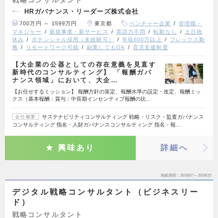
HRガバナンス・リーダーズ株式会社
700万円 ～ 1599万円
東京都
ベンチャー企業
管理職・
マネジャー
新規事業・新サービス
英語力不問
転勤なし
土日祝
休み
ポテンシャル採用（未経験可）
年収600万以上
フレックス勤
務
リモートワーク可能
副業してもOK
育児支援制度
【大企業の公器としての存在意義を見直す
新時代のコンサルティング】 「報酬ガバ
ナンス領域」において、大企…
【お任せするミッション】 報酬方針の策定、報酬水準の設定・改定、報酬ミッ
クス（基本報酬：賞与：中長期インセンティブ報酬の比…
サステナビリティコンサルティング 戦略・リスク・監査ガバナンス
会社概要
コンサルティング 指名・人財ガバナンスコンサルティング 指名・報…
興味あり
詳細へ
掲載期間
26/08/07～26/08/20
デジタル戦略コンサルタント（ビジネスリー
ド）
戦略コンサルタント