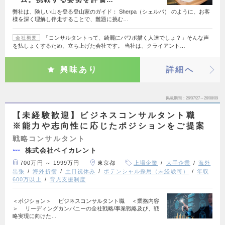
弊社は、険しい山を登る登山家のガイド： Sherpa（シェルパ） のように、お客
様を深く理解し伴走することで、難題に挑む…
「コンサルタントって、綺麗にパワポ描く人達でしょ？」そんな声
会社概要
を払しょくするため、立ち上げた会社です。 当社は、クライアント…
興味あり
詳細へ
掲載期間
26/07/27～26/08/09
【未経験歓迎】ビジネスコンサルタント職
※能力や志向性に応じたポジションをご提案
戦略コンサルタント
株式会社ベイカレント
700万円 ～ 1999万円
東京都
上場企業
大手企業
海外
出張
海外折衝
土日祝休み
ポテンシャル採用（未経験可）
年収
600万以上
育児支援制度
＜ポジション＞ ビジネスコンサルタント職 ＜業務内容
＞ リーディングカンパニーの全社戦略/事業戦略及び、戦
略実現に向けた…