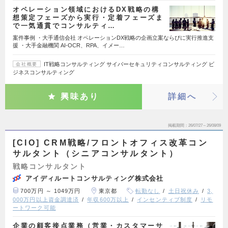
オペレーション領域におけるDX戦略の構
想策定フェーズから実行・定着フェーズま
で一気通貫でコンサルティ…
案件事例 ・大手通信会社 オペレーションDX戦略の企画立案ならびに実行推進支
援 ・大手金融機関 AI-OCR、RPA、イメー…
IT戦略コンサルティング サイバーセキュリティコンサルティング ビ
会社概要
ジネスコンサルティング
興味あり
詳細へ
掲載期間
26/07/27～26/08/09
[CIO] CRM戦略/フロントオフィス改革コン
サルタント（シニアコンサルタント）
戦略コンサルタント
アイディルートコンサルティング株式会社
700万円 ～ 1049万円
東京都
転勤なし
土日祝休み
3,
000万円以上資金調達済
年収600万以上
インセンティブ制度
リモ
ートワーク可能
企業の顧客接点業務（営業・カスタマーサ