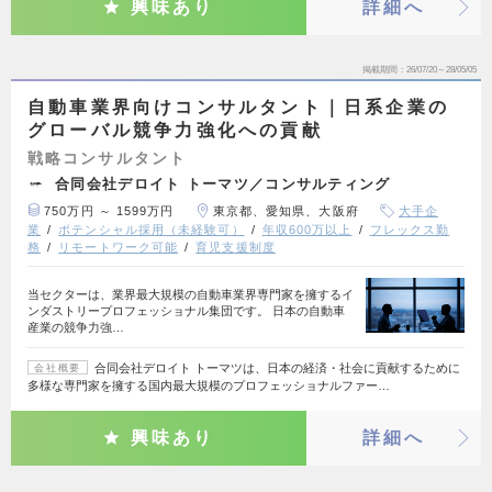
興味あり
詳細へ
掲載期間
26/07/20～28/05/05
自動車業界向けコンサルタント｜日系企業の
グローバル競争力強化への貢献
戦略コンサルタント
合同会社デロイト トーマツ／コンサルティング
750万円 ～ 1599万円
東京都、愛知県、大阪府
大手企
業
ポテンシャル採用（未経験可）
年収600万以上
フレックス勤
務
リモートワーク可能
育児支援制度
当セクターは、業界最大規模の自動車業界専門家を擁するイ
ンダストリープロフェッショナル集団です。 日本の自動車
産業の競争力強…
合同会社デロイト トーマツは、日本の経済・社会に貢献するために
会社概要
多様な専門家を擁する国内最大規模のプロフェッショナルファー…
興味あり
詳細へ