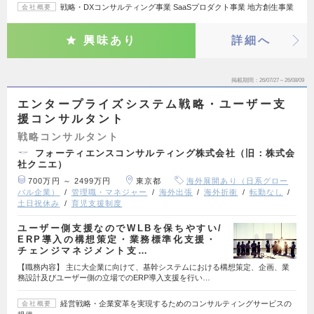
戦略・DXコンサルティング事業 SaaSプロダクト事業 地方創生事業
会社概要
興味あり
詳細へ
掲載期間
26/07/27～26/08/09
エンタープライズシステム戦略・ユーザー支
援コンサルタント
戦略コンサルタント
フォーティエンスコンサルティング株式会社（旧：株式会
社クニエ）
700万円 ～ 2499万円
東京都
海外展開あり（日系グロー
バル企業）
管理職・マネジャー
海外出張
海外折衝
転勤なし
土日祝休み
育児支援制度
ユーザー側支援なのでWLBを保ちやすい/
ERP導入の構想策定・業務標準化支援・
チェンジマネジメント支…
【職務内容】 主に大企業に向けて、基幹システムにおける構想策定、企画、業
務設計及びユーザー側の立場でのERP導入支援を行い…
経営戦略・企業変革を実現するためのコンサルティングサービスの
会社概要