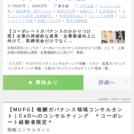
750万円 ～ 1599万円
東京都
大手企業
ベンチャー企
業
新規事業・新サービス
英語力不問
転勤なし
土日祝休み
ポ
テンシャル採用（未経験可）
年収600万以上
フレックス勤務
リモ
ートワーク可能
副業してもOK
育児支援制度
【コーポレートガバナンスのかかりつけ
医】企業の持続的な成長・企業価値向上に
向けて、取締役会だけでなく…
社長/CEOにとっての「コーポレートガバナンスのかかりつけ医」として、上場
企業の持続的な成長・企業価値向上に向けて、取締…
サステナビリティコンサルティング 戦略・リスク・監査ガバナンス
会社概要
コンサルティング 指名・人財ガバナンスコンサルティング 指名・報…
興味あり
詳細へ
掲載期間
26/08/07～26/08/20
【MUFG】報酬ガバナンス領域コンサルタン
ト｜CxOへのコンサルティング ＊コーポレ
ート経験者限定＊
戦略コンサルタント