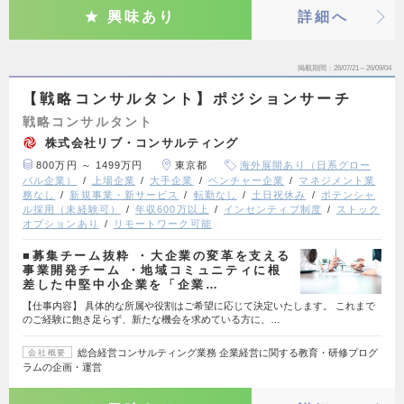
興味あり
詳細へ
掲載期間
26/07/21～26/09/04
【戦略コンサルタント】ポジションサーチ
戦略コンサルタント
株式会社リブ・コンサルティング
800万円 ～ 1499万円
東京都
海外展開あり（日系グロー
バル企業）
上場企業
大手企業
ベンチャー企業
マネジメント業
務なし
新規事業・新サービス
転勤なし
土日祝休み
ポテンシャ
ル採用（未経験可）
年収600万以上
インセンティブ制度
ストック
オプションあり
リモートワーク可能
■募集チーム抜粋 ・大企業の変革を支える
事業開発チーム ・地域コミュニティに根
差した中堅中小企業を「企業…
【仕事内容】 具体的な所属や役割はご希望に応じて決定いたします。 これまで
のご経験に飽き足らず、新たな機会を求めている方に、…
総合経営コンサルティング業務 企業経営に関する教育・研修プログ
会社概要
ラムの企画・運営