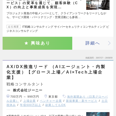
ービス）の変革を通じて、顧客体験（C
X）の向上と事業成長を実現…
プロジェクト推進の中核メンバーとして、クライアントワークをリードしなが
ら、サービス開発・パートナリング・営業活動にも参画…
IT戦略コンサルティング サイバーセキュリティコンサルティング ビ
会社概要
ジネスコンサルティング
興味あり
詳細へ
掲載期間
26/07/27～26/08/09
AX/DX推進リード （AIエージェント・内製
化支援）【グロース上場／AI×Tech上場企
業】
戦略コンサルタント
株式会社ジーニー
700万円 ～ 999万円
東京都
海外展開あり（日系グローバ
ル企業）
上場企業
ベンチャー企業
新規事業・新サービス
土日
祝休み
年収600万以上
副業してもOK