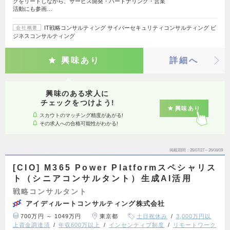
クをリードしながら、サービス開発・パートナリング・営業
活動にも参画…
IT戦略コンサルティング サイバーセキュリティコンサルティング ビ
会社概要
ジネスコンサルティング
興味あり
詳細へ
興味のある求人に
チェックをつけよう!
興味あり
スカウトのマッチング精度があがる!
その求人への合格可能性がわかる!
掲載期間
26/07/27～26/08/09
[CIO] M365 Power Platformスペシャリス
ト（シニアコンサルタント）生成AI活用
戦略コンサルタント
アイディルートコンサルティング株式会社
700万円 ～ 1049万円
東京都
土日祝休み
3,000万円以
上資金調達済
年収600万以上
インセンティブ制度
リモートワーク