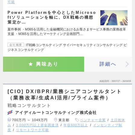
可能
Power Platformを中心としたMicroso
ftソリューションを軸に、DX戦略の構想
策定か…
案件事例 ・M365を活用した金融機関におけるお客さまサービス事務の業務改革
支援 ・M365を活用したマーケティング企画部門…
IT戦略コンサルティング サイバーセキュリティコンサルティング ビ
会社概要
ジネスコンサルティング
興味あり
詳細へ
掲載期間
26/07/27～26/08/09
[CIO] DX/BPR/業務シニアコンサルタント
（業務改革/生成AI活用/プライム案件）
戦略コンサルタント
アイディルートコンサルティング株式会社
700万円 ～ 1049万円
東京都
ベンチャー企業
土日祝休
み
3,000万円以上資金調達済
年収600万以上
インセンティブ制
度
リモートワーク可能