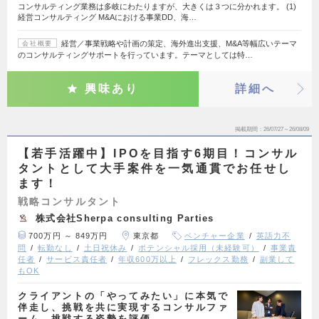
コンサルティング業務は多岐にわたりますが、大きくは３つに分かれます。 (1)
経営コンサルティング M&Aにおける事業DD、海…
経営／事業戦略や計画の策定、海外進出支援、M&A等幅広いテーマ
会社概要
のコンサルティングサポートを行っています。テーマとしては特…
興味あり
詳細へ
掲載期間
26/07/27～26/08/09
【若手活躍中】IPOを目指す6期目！コンサル
タントとして大手案件を一気通貫でお任せし
ます！
戦略コンサルタント
株式会社Sherpa consulting Parties
700万円 ～ 849万円
東京都
ベンチャー企業
英語力不
問
転勤なし
土日祝休み
ポテンシャル採用（未経験可）
事業責
任者
サービス責任者
年収600万以上
フレックス勤務
副業して
もOK
クライアントの「やってみたい」に本気で
伴走し、挑戦を共に実現するコンサルファ
ーム。挑戦する姿勢を評価…