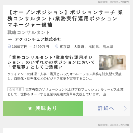
掲載期間
26/06/21～27/04/23
【オープンポジション】ポジションサーチ 業
務コンサルタント/業務実行運用ポジション
マネージャー候補
戦略コンサルタント
アクセンチュア株式会社
1000万円 ～ 2499万円
東京都、大阪府、福岡県、熊本県
「業務コンサルタント/業務実行運用ポジ
ション」のいずれかのポジションにおいて
「管理職」としてご活躍い…
クライアントの経理・人事・購買といったオペレーション業務を請負型で受託
し、自動化・効率化などのビジネス変革を実現するコン…
世界有数のソリューションおよびプロフェッショナルサービス企業
会社概要
として、世界をリードする企業や組織の変革を支援しています。 企…
興味あり
詳細へ
掲載期間
26/05/01～27/12/04