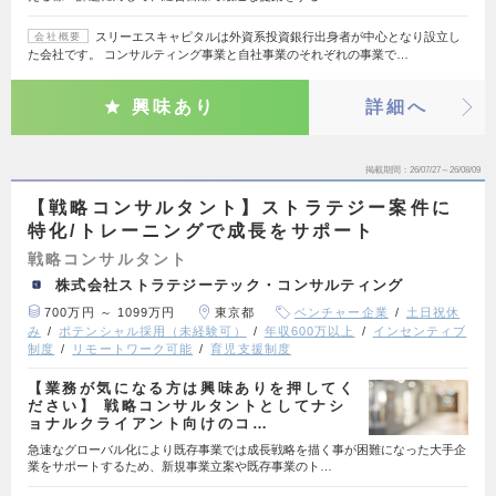
スリーエスキャピタルは外資系投資銀行出身者が中心となり設立し
会社概要
た会社です。 コンサルティング事業と自社事業のそれぞれの事業で…
興味あり
詳細へ
掲載期間
26/07/27～26/08/09
【戦略コンサルタント】ストラテジー案件に
特化/トレーニングで成長をサポート
戦略コンサルタント
株式会社ストラテジーテック・コンサルティング
700万円 ～ 1099万円
東京都
ベンチャー企業
土日祝休
み
ポテンシャル採用（未経験可）
年収600万以上
インセンティブ
制度
リモートワーク可能
育児支援制度
【業務が気になる方は興味ありを押してく
ださい】 戦略コンサルタントとしてナシ
ョナルクライアント向けのコ…
急速なグローバル化により既存事業では成長戦略を描く事が困難になった大手企
業をサポートするため、新規事業立案や既存事業のト…