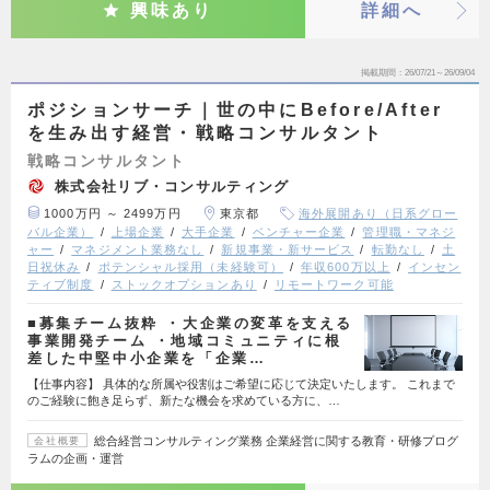
興味あり
詳細へ
掲載期間
26/07/21～26/09/04
ポジションサーチ｜世の中にBefore/After
を生み出す経営・戦略コンサルタント
戦略コンサルタント
株式会社リブ・コンサルティング
1000万円 ～ 2499万円
東京都
海外展開あり（日系グロー
バル企業）
上場企業
大手企業
ベンチャー企業
管理職・マネジ
ャー
マネジメント業務なし
新規事業・新サービス
転勤なし
土
日祝休み
ポテンシャル採用（未経験可）
年収600万以上
インセン
ティブ制度
ストックオプションあり
リモートワーク可能
■募集チーム抜粋 ・大企業の変革を支える
事業開発チーム ・地域コミュニティに根
差した中堅中小企業を「企業…
【仕事内容】 具体的な所属や役割はご希望に応じて決定いたします。 これまで
のご経験に飽き足らず、新たな機会を求めている方に、…
総合経営コンサルティング業務 企業経営に関する教育・研修プログ
会社概要
ラムの企画・運営