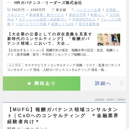
HRガバナンス・リーダーズ株式会社
700万円 ～ 1599万円
東京都
ベンチャー企業
管理職・
マネジャー
新規事業・新サービス
英語力不問
転勤なし
土日祝
休み
ポテンシャル採用（未経験可）
年収600万以上
フレックス勤
務
リモートワーク可能
副業してもOK
育児支援制度
【大企業の公器としての存在意義を見直す
新時代のコンサルティング】 「報酬ガバ
ナンス領域」において、大企…
【お任せするミッション】 報酬方針の策定、報酬水準の設定・改定、報酬ミッ
クス（基本報酬：賞与：中長期インセンティブ報酬の比…
サステナビリティコンサルティング 戦略・リスク・監査ガバナンス
会社概要
コンサルティング 指名・人財ガバナンスコンサルティング 指名・報…
興味あり
詳細へ
掲載期間
26/08/07～26/08/20
【MUFG】報酬ガバナンス領域コンサルタン
ト｜CxOへのコンサルティング ＊金融業界
経験者向け＊
戦略コンサルタント