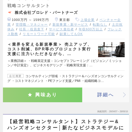
戦略コンサルタント
株式会社プロレド・パートナーズ
1000万円 ～ 1599万円
東京都
上場企業
ベンチャー企
業
管理職・マネジャー
新規事業・新サービス
転勤なし
土日祝
休み
社長・役員直下
サービス責任者
年収600万以上
フレック
ス勤務
リモートワーク可能
副業してもOK
＜業界を変える新規事業＞ 売上アップ、
コスト削減、BPR等のプロジェクト実行
支援に注力いただきながら、…
＜業務詳細＞ ・戦略策定支援：コンセプトフレーミング（ビジョン／ミッショ
ン／中計策定）、ビジネスモデリング ・戦略実現支援：…
コンサルティング領域 ・ストラテジー＆ハンズオンコンサルティン
会社概要
グ ・コストマネジメント ・PEファンド支援／PMI ・組織戦略コ…
興味あり
詳細へ
掲載期間
26/04/07～28/06/16
【経営戦略コンサルタント】ストラテジー&
ハンズオンセクター│新たなビジネスモデルに