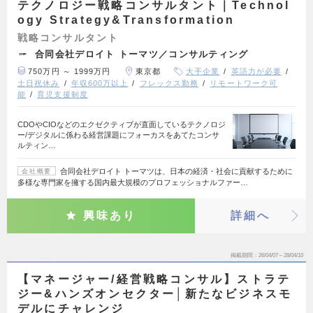
テクノロジー戦略コンサルタント｜Technol
ogy Strategy&Transformation
戦略コンサルタント
合同会社デロイト トーマツ／コンサルティング
750万円 ～ 1999万円
東京都
大手企業
英語力が必要
土日祝休み
年収600万以上
フレックス勤務
リモートワーク可
能
育児支援制度
CDOやCIOなどのエクゼクティブが直面しているテクノロジ
ー/デジタルに係わる経営課題にフォーカスをあてたコンサ
ルティン…
合同会社デロイト トーマツは、日本の経済・社会に貢献するために
会社概要
多様な専門家を擁する国内最大規模のプロフェッショナルファー…
興味あり
詳細へ
掲載期間
26/04/07～28/04/10
【マネージャー/経営戦略コンサル】ストラテ
ジー&ハンズオンセクター│新たなビジネスモ
デルにチャレンジ