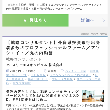
戦略・業務・ITに関するコンサルティングサービスでクライアント
会社概要
の事業展開 を支援する日本発の総合コンサルティングファーム
興味あり
詳細へ
掲載期間
26/07/27～26/08/09
【戦略コンサルタント】外資系投資銀行出身
者多数のプロフェッショナルファーム／アソ
シエイト／丸の内勤務
戦略コンサルタント
スリーエスキャピタル 株式会社
700万円 ～ 1199万円
東京都
ベンチャー企業
新規事
業・新サービス
土日祝休み
ポテンシャル採用（未経験可）
社
長・役員直下
年収600万以上
フレックス勤務
リモートワーク可
能
育児支援制度
業務内容としては、戦略コンサルティング
サービスとしてM&Aに関連するビジネスD
D、PMI支援をはじめ…
戦略コンサルタントの業務内容としては、事業会社／投資ファンドの経営層が抱
える様々課題に対して、経営目線で最適な提案をする…