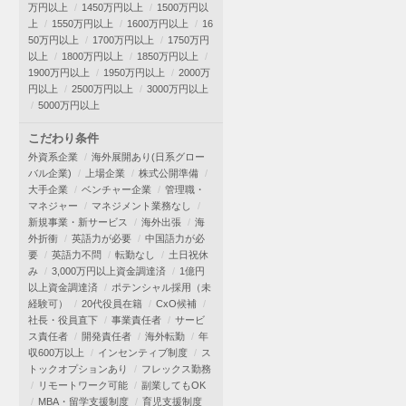
万円以上
1450万円以上
1500万円以
上
1550万円以上
1600万円以上
16
50万円以上
1700万円以上
1750万円
以上
1800万円以上
1850万円以上
1900万円以上
1950万円以上
2000万
円以上
2500万円以上
3000万円以上
5000万円以上
こだわり条件
外資系企業
海外展開あり(日系グロー
バル企業)
上場企業
株式公開準備
大手企業
ベンチャー企業
管理職・
マネジャー
マネジメント業務なし
新規事業・新サービス
海外出張
海
外折衝
英語力が必要
中国語力が必
要
英語力不問
転勤なし
土日祝休
み
3,000万円以上資金調達済
1億円
以上資金調達済
ポテンシャル採用（未
経験可）
20代役員在籍
CxO候補
社長・役員直下
事業責任者
サービ
ス責任者
開発責任者
海外転勤
年
収600万以上
インセンティブ制度
ス
トックオプションあり
フレックス勤務
リモートワーク可能
副業してもOK
MBA・留学支援制度
育児支援制度