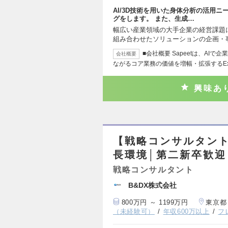
AI/3D技術を用いた身体分析の活用
グをします。 また、生成…
幅広い産業領域の大手企業の経営課題
組み合わせたソリューションの企画・
■会社概要 Sapeetは、AI
会社概要
ながるコア業務の価値を増幅・拡張するE
興味あ
【戦略コンサルタン
長環境│第二新卒歓迎
戦略コンサルタント
B&DX株式会社
800万円 ～ 1199万円
東京都
（未経験可）
年収600万以上
フ