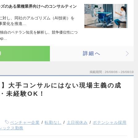
ニーズのある業種業界向けへのコンサルティン
に対し、同社のアルゴリズム（AI技術）を
事業化を推進…
で企業独自のベテラン知見を解析し、競争優位性につ
xp…
り
詳細へ
掲載期間
26/08/06～26/08/19
ト】大手コンサルにはない現場主義の成
・未経験OK！
ベンチャー企業
転勤なし
土日祝休み
ポテンシャル採用
レックス勤務