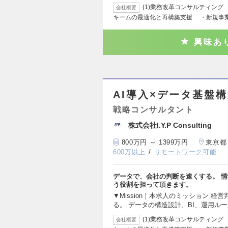
(1)業務改革コンサルティン
会社概要
キームの最適化と再構築支援 ・新規事
興味あ
AI導入×データ基盤
戦略コンサルタント
株式会社I.Y.P Consulting
800万円 ～ 1399万円
東京都
600万以上
リモートワーク可能
データで、会社の判断を速くする。 
う役割を担って頂きます。
▼Mission｜本求人のミッション 経
る。 データの構造設計、BI、運用ル
(1)業務改革コンサルティン
会社概要