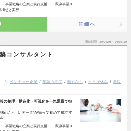
グ ・事業戦略の立案と実行支援 ・既存事業ス
業構想と実行…
り
詳細へ
掲載期間
26/08/06～26/08/19
構築コンサルタント
ベンチャー企業
英語力不問
転勤なし
土日祝休み
年収
情報の整理・構造化・可視化を一気通貫で担
営判断は“正しいデータ”が揃って初めて成立す
ール…
グ ・事業戦略の立案と実行支援 ・既存事業ス