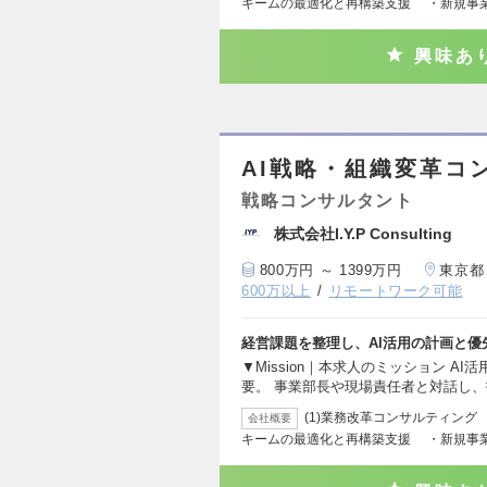
キームの最適化と再構築支援 ・新規事
興味あ
AI戦略・組織変革コンサ
戦略コンサルタント
株式会社I.Y.P Consulting
800万円 ～ 1399万円
東京都
600万以上
リモートワーク可能
経営課題を整理し、AI活用の計画と
▼Mission｜本求人のミッション A
要。 事業部長や現場責任者と対話し
(1)業務改革コンサルティン
会社概要
キームの最適化と再構築支援 ・新規事