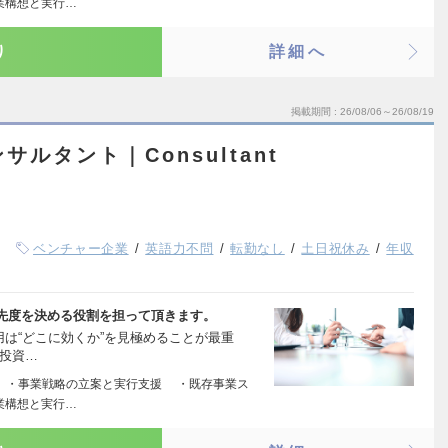
業構想と実行…
り
詳細へ
掲載期間
26/08/06～26/08/19
ルタント｜Consultant
ベンチャー企業
英語力不問
転勤なし
土日祝休み
年収
優先度を決める役割を担って頂きます。
I活用は“どこに効くか”を見極めることが最重
、投資…
グ ・事業戦略の立案と実行支援 ・既存事業ス
業構想と実行…