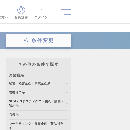
の方へ
会員登録
ログイン
条件変更
その他の条件で探す
希望職種
経営・経営企画・事業企画系
管理部門系
SCM・ロジスティクス・物流・購買・
貿易系
営業系
マーケティング・販促企画・商品開発
系