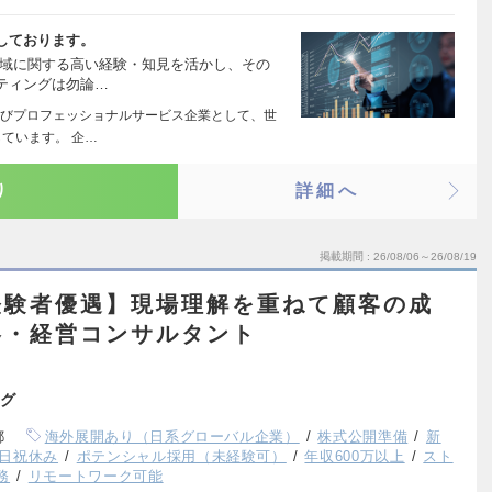
しております。
領域に関する高い経験・知見を活かし、その
ティングは勿論…
びプロフェッショナルサービス企業として、世
ています。 企…
り
詳細へ
掲載期間
26/08/06～26/08/19
経験者優遇】現場理解を重ねて顧客の成
略・経営コンサルタント
グ
都
海外展開あり（日系グローバル企業）
株式公開準備
新
日祝休み
ポテンシャル採用（未経験可）
年収600万以上
スト
務
リモートワーク可能