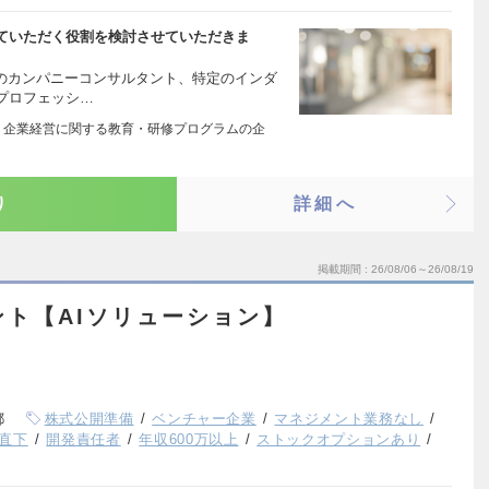
ていただく役割を検討させていただきま
型のカンパニーコンサルタント、特定のインダ
プロフェッシ…
 企業経営に関する教育・研修プログラムの企
り
詳細へ
掲載期間
26/08/06～26/08/19
ント【AIソリューション】
都
株式公開準備
ベンチャー企業
マネジメント業務なし
直下
開発責任者
年収600万以上
ストックオプションあり