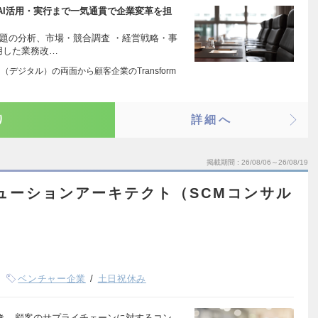
AI活用・実行まで一気通貫で企業変革を担
題の分析、市場・競合調査 ・経営戦略・事
用した業務改…
ital（デジタル）の両面から顧客企業のTransform
り
詳細へ
掲載期間
26/08/06～26/08/19
ューションアーキテクト（SCMコンサル
ベンチャー企業
土日祝休み
き、顧客のサプライチェーンに対するコン