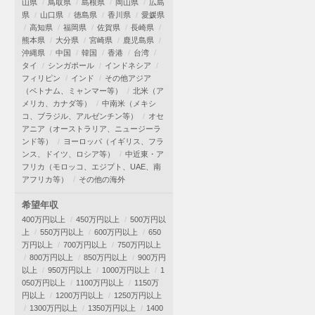
山県
鳥取県
島根県
岡山県
広島
県
山口県
徳島県
香川県
愛媛県
高知県
福岡県
佐賀県
長崎県
熊本県
大分県
宮崎県
鹿児島県
沖縄県
中国
韓国
香港
台湾
タイ
シンガポール
インドネシア
フィリピン
インド
その他アジア
（ベトナム、ミャンマー等）
北米（ア
メリカ、カナダ等）
中南米（メキシ
コ、ブラジル、アルゼンチン等）
オセ
アニア（オーストラリア、ニュージーラ
ンド等）
ヨーロッパ（イギリス、フラ
ンス、ドイツ、ロシア等）
中近東・ア
フリカ（モロッコ、エジプト、UAE、南
アフリカ等）
その他の海外
希望年収
400万円以上
450万円以上
500万円以
上
550万円以上
600万円以上
650
万円以上
700万円以上
750万円以上
800万円以上
850万円以上
900万円
以上
950万円以上
1000万円以上
1
050万円以上
1100万円以上
1150万
円以上
1200万円以上
1250万円以上
1300万円以上
1350万円以上
1400