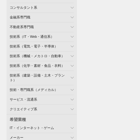
コンサルタント系
金融系専門職
不動産系専門職
技術系（IT・Web・通信系）
技術系（電気・電子・半導体）
技術系（機械・メカトロ・自動車）
技術系（化学・素材・食品・衣料）
技術系（建築・設備・土木・プラン
ト）
技術・専門職系（メディカル）
サービス・流通系
クリエイティブ系
希望業種
IT・インターネット・ゲーム
メーカー