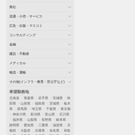
商社
流通・小売・サービス
広告・出版・マスコミ
コンサルティング
金融
建設・不動産
メディカル
物流・運輸
その他(インフラ・教育・官公庁など)
希望勤務地
北海道
青森県
岩手県
宮城県
秋
田県
山形県
福島県
茨城県
栃木
県
群馬県
埼玉県
千葉県
東京都
神奈川県
新潟県
富山県
石川県
福井県
山梨県
長野県
岐阜県
静岡県
愛知県
三重県
滋賀県
京
都府
大阪府
兵庫県
奈良県
和歌