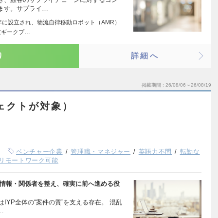
ます。サプライ…
7年に設立され、物流自律移動ロボット（AMR）
京ギークプ…
り
詳細へ
掲載期間
26/08/06～26/08/19
ェクトが対象）
ベンチャー企業
管理職・マネジャー
英語力不問
転勤な
リモートワーク可能
・情報・関係者を整え、確実に前へ進める役
OはIYP全体の“案件の質”を支える存在。 混乱
…