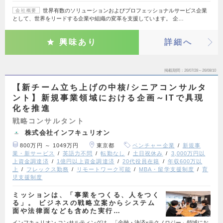
世界有数のソリューションおよびプロフェッショナルサービス企業
会社概要
として、世界をリードする企業や組織の変革を支援しています。 企…
興味あり
詳細へ
掲載期間
26/07/28～26/08/10
【新チーム立ち上げの中核/シニアコンサルタ
ント】新規事業領域における企画～ITで具現
化を推進
戦略コンサルタント
株式会社インフキュリオン
800万円 ～ 1049万円
東京都
ベンチャー企業
新規事
業・新サービス
英語力不問
転勤なし
土日祝休み
3,000万円以
上資金調達済
1億円以上資金調達済
20代役員在籍
年収600万以
上
フレックス勤務
リモートワーク可能
MBA・留学支援制度
育
児支援制度
ミッションは、「事業をつくる、人をつく
る」。 ビジネスの戦略立案からシステム
面や法律面なども含めた実行…
インフキュリオン コンサルティングは、「金融・決済×テクノロジー」領域にお