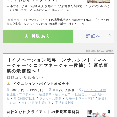
☆ 本サイトよりご応募いただき弊社にご入社された方限定☆ ＼ 入社祝い金25万
円を支給します！／ ※当社求人に1年以内にご応…
＜ミッション：ペットの家族化推進＞ 株式会社TYLは、「ペットの
会社概要
家族化推進」をミッションに2017年8月に誕生しました。 ペ…
興味あり
詳細へ
掲載期間
26/07/28～26/08/10
【イノベーション戦略コンサルタント（マネ
ージャー/シニアマネージャー候補）】新規事
業の最前線へ！
戦略コンサルタント
イグニション・ポイント株式会社
1000万円 ～ 1999万円
東京都、大阪府
ベンチャー企業
管理職・マネジャー
新規事業・新サービス
転勤なし
土日祝休
み
年収600万以上
フレックス勤務
リモートワーク可能
副業し
てもOK
MBA・留学支援制度
育児支援制度
自社並びにクライアントの新規事業開発