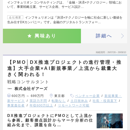
インフキュリオン コンサルティングは、「金融・決済×テクノロジー」領域にお
いて、事業戦略立案、サービス企画、サービス設計…
インフキュリオンは『決済×テクノロジーを軸に社会に新しい価値を
会社概要
生み出すDXカンパニー』です。金融のデジタルトランスフォー…
興味あり
詳細へ
掲載期間
26/07/28～26/08/10
【PMO│DX推進プロジェクトの進行管理・推
進】大手企業×AI新規事業／上流から裁量大
きく関われる！
戦略コンサルタント
株式会社ギアーズ
600万円 ～ 699万円
東京都
ベンチャー企業
新規事業・
新サービス
英語力不問
転勤なし
土日祝休み
社長・役員直下
事業責任者
年収600万以上
リモートワーク可能
DX推進プロジェクトにPMOとして上流か
ら参画。顧客接点設計からマーケ分析の仕
組み化まで、課題を自ら…