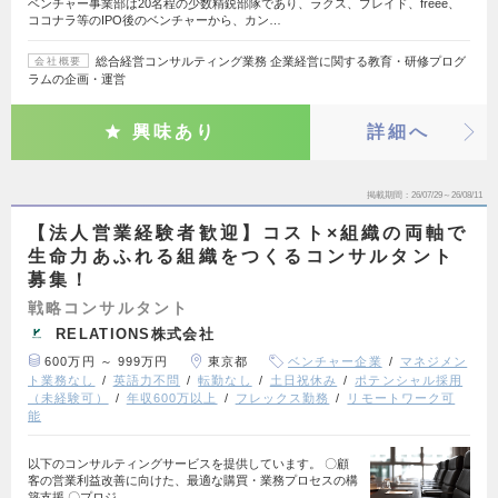
ベンチャー事業部は20名程の少数精鋭部隊であり、ラクス、プレイド、freee、
ココナラ等のIPO後のベンチャーから、カン…
総合経営コンサルティング業務 企業経営に関する教育・研修プログ
会社概要
ラムの企画・運営
興味あり
詳細へ
掲載期間
26/07/29～26/08/11
【法人営業経験者歓迎】コスト×組織の両軸で
生命力あふれる組織をつくるコンサルタント
募集！
戦略コンサルタント
RELATIONS株式会社
600万円 ～ 999万円
東京都
ベンチャー企業
マネジメン
ト業務なし
英語力不問
転勤なし
土日祝休み
ポテンシャル採用
（未経験可）
年収600万以上
フレックス勤務
リモートワーク可
能
以下のコンサルティングサービスを提供しています。 〇顧
客の営業利益改善に向けた、最適な購買・業務プロセスの構
築支援 〇プロジ…