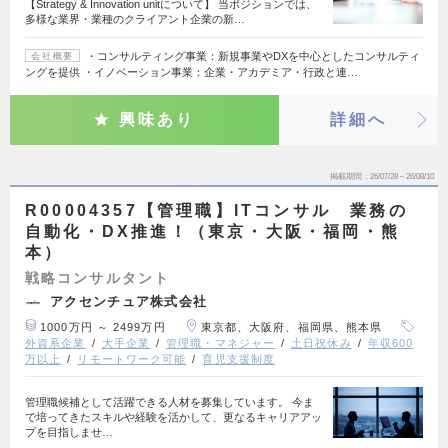
【Strategy & Innovation unitについて】 当ポジションでは、
多様な業界・業種のクライアント企業の新…
・コンサルティング事業：新規事業やDXを中心としたコンサルティ
会社概要
ングを提供 ・イノベーション事業：企業・アカデミア・行政と連…
興味あり
詳細へ
掲載期間
26/07/28～26/08/10
R00004357【管理職】ITコンサル 業務の
自動化・DX推進！（東京・大阪・福岡・熊
本）
戦略コンサルタント
アクセンチュア株式会社
1000万円 ～ 2499万円
東京都、大阪府、福岡県、熊本県
外資系企業
大手企業
管理職・マネジャー
土日祝休み
年収600
万以上
リモートワーク可能
育児支援制度
管理職候補として活躍できる人材を募集しています。 今ま
で培ってきたスキルや経験を活かして、更なるキャリアアッ
プを目指しませ…