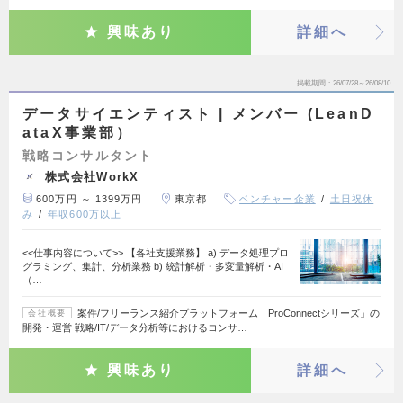
興味あり
詳細へ
掲載期間
26/07/28～26/08/10
データサイエンティスト | メンバー (LeanD
ataX事業部）
戦略コンサルタント
株式会社WorkX
600万円 ～ 1399万円
東京都
ベンチャー企業
土日祝休
み
年収600万以上
<<仕事内容について>> 【各社支援業務】 a) データ処理プロ
グラミング、集計、分析業務 b) 統計解析・多変量解析・AI
（…
案件/フリーランス紹介プラットフォーム「ProConnectシリーズ」の
会社概要
開発・運営 戦略/IT/データ分析等におけるコンサ…
興味あり
詳細へ