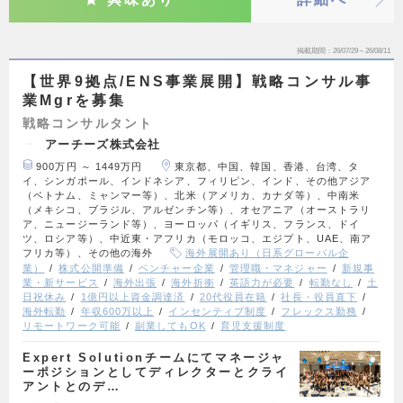
掲載期間
26/07/29～26/08/11
【世界9拠点/ENS事業展開】戦略コンサル事
業Mgrを募集
戦略コンサルタント
アーチーズ株式会社
900万円 ～ 1449万円
東京都、中国、韓国、香港、台湾、タ
イ、シンガポール、インドネシア、フィリピン、インド、その他アジア
（ベトナム、ミャンマー等）、北米（アメリカ、カナダ等）、中南米
（メキシコ、ブラジル、アルゼンチン等）、オセアニア（オーストラリ
ア、ニュージーランド等）、ヨーロッパ（イギリス、フランス、ドイ
ツ、ロシア等）、中近東・アフリカ（モロッコ、エジプト、UAE、南ア
フリカ等）、その他の海外
海外展開あり（日系グローバル企
業）
株式公開準備
ベンチャー企業
管理職・マネジャー
新規事
業・新サービス
海外出張
海外折衝
英語力が必要
転勤なし
土
日祝休み
1億円以上資金調達済
20代役員在籍
社長・役員直下
海外転勤
年収600万以上
インセンティブ制度
フレックス勤務
リモートワーク可能
副業してもOK
育児支援制度
Expert Solutionチームにてマネージャ
ーポジションとしてディレクターとクライ
アントとのデ…