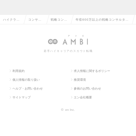
ハイクラス
コンサル
戦略コンサ
年収600万以上の戦略コンサルタン
求人TOP
タント系
ルタント
トの転職・求人情報一覧
若手ハイキャリアのスカウト転職
利用規約
求人情報に関するポリシー
個人情報の取り扱い
推奨環境
ヘルプ・お問い合わせ
参画のお問い合わせ
サイトマップ
エン会社概要
©
en Inc.