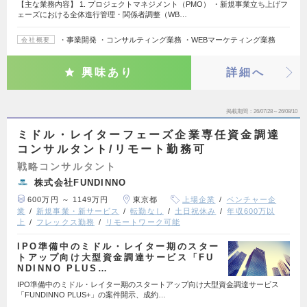
【主な業務内容】 1. プロジェクトマネジメント（PMO） ・新規事業立ち上げフ
ェーズにおける全体進行管理・関係者調整（WB…
・事業開発 ・コンサルティング業務 ・WEBマーケティング業務
会社概要
興味あり
詳細へ
掲載期間
26/07/28～26/08/10
ミドル・レイターフェーズ企業専任資金調達
コンサルタント/リモート勤務可
戦略コンサルタント
株式会社FUNDINNO
600万円 ～ 1149万円
東京都
上場企業
ベンチャー企
業
新規事業・新サービス
転勤なし
土日祝休み
年収600万以
上
フレックス勤務
リモートワーク可能
IPO準備中のミドル・レイター期のスター
トアップ向け大型資金調達サービス「FU
NDINNO PLUS…
IPO準備中のミドル・レイター期のスタートアップ向け大型資金調達サービス
「FUNDINNO PLUS+」の案件開示、成約…