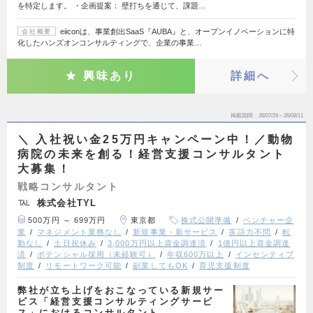
を特定します。 ・企画提案： 壁打ちを通じて、課題…
eiiconは、事業創出SaaS『AUBA』と、オープンイノベーションに特
会社概要
化したハンズオンコンサルティングで、企業の事業…
興味あり
詳細へ
掲載期間
26/07/29～26/08/11
＼ 入社祝い金25万円キャンペーン中！／動物
病院の未来を創る！経営支援コンサルタント
大募集！
戦略コンサルタント
株式会社TYL
500万円 ～ 699万円
東京都
株式公開準備
ベンチャー企
業
マネジメント業務なし
新規事業・新サービス
英語力不問
転
勤なし
土日祝休み
3,000万円以上資金調達済
1億円以上資金調達
済
ポテンシャル採用（未経験可）
年収600万以上
インセンティブ
制度
リモートワーク可能
副業してもOK
育児支援制度
弊社が立ち上げをおこなっている新規サー
ビス「経営支援コンサルティングサービ
ス」におけるコンサルタント…