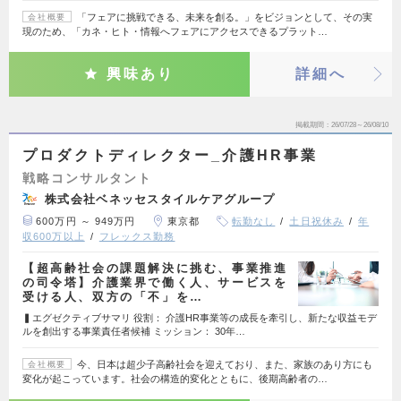
「フェアに挑戦できる、未来を創る。」をビジョンとして、その実
会社概要
現のため、「カネ・ヒト・情報へフェアにアクセスできるプラット…
興味あり
詳細へ
掲載期間
26/07/28～26/08/10
プロダクトディレクター_介護HR事業
戦略コンサルタント
株式会社ベネッセスタイルケアグループ
600万円 ～ 949万円
東京都
転勤なし
土日祝休み
年
収600万以上
フレックス勤務
【超高齢社会の課題解決に挑む、事業推進
の司令塔】介護業界で働く人、サービスを
受ける人、双方の「不」を…
▍エグゼクティブサマリ 役割： 介護HR事業等の成長を牽引し、新たな収益モデ
ルを創出する事業責任者候補 ミッション： 30年…
今、日本は超少子高齢社会を迎えており、また、家族のあり方にも
会社概要
変化が起こっています。社会の構造的変化とともに、後期高齢者の…