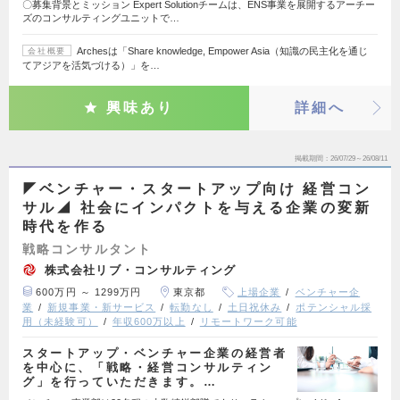
〇募集背景とミッション Expert Solutionチームは、ENS事業を展開するアーチー
ズのコンサルティングユニットで…
Archesは「Share knowledge, Empower Asia（知識の民主化を通じ
会社概要
てアジアを活気づける）」を…
興味あり
詳細へ
掲載期間
26/07/29～26/08/11
◤ベンチャー・スタートアップ向け 経営コン
サル◢ 社会にインパクトを与える企業の変新
時代を作る
戦略コンサルタント
株式会社リブ・コンサルティング
600万円 ～ 1299万円
東京都
上場企業
ベンチャー企
業
新規事業・新サービス
転勤なし
土日祝休み
ポテンシャル採
用（未経験可）
年収600万以上
リモートワーク可能
スタートアップ・ベンチャー企業の経営者
を中心に、「戦略・経営コンサルティン
グ」を行っていただきます。…