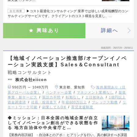
▶コスト最適化コンサルティング 業界では珍しい成果報酬型のコン
会社概要
サルティングサービスです。クライアントのコスト構造を見直し、…
興味あり
詳細へ
掲載期間
26/07/29～26/08/11
【地域イノベーション推進部/オープンイノベ
ーション実践支援】Sales＆Consultant
戦略コンサルタント
株式会社eiicon
550万円 ～ 1049万円
東京都、愛知県
海外展開あり（日
系グローバル企業）
ベンチャー企業
マネジメント業務なし
新規
事業・新サービス
英語力不問
転勤なし
土日祝休み
1億円以上
資金調達済
社長・役員直下
年収600万以上
フレックス勤務
リ
モートワーク可能
副業してもOK
育児支援制度
◆ミッション：日本全国の地域企業が自立
してイノベーション創出ができる状態を作
る 地方自治体や中央省庁と…
【業務内容詳細】 ・自治体とのアポ： ヒアリングを行い、真の解決すべき課題