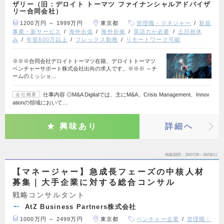
ザリー（旧：デロイト トーマツ ファイナンシャルアドバイザ
リー合同会社）
1200万円 ～ 1999万円
東京都
管理職・マネジャー
新規
事業・新サービス
海外出張
海外折衝
英語力が必要
土日祝休
み
年収600万以上
フレックス勤務
リモートワーク可能
※※※合同会社デロイトトーマツ在籍、デロイトトーマツ
ベンチャーサポート株式会社出向の求人です。※※※ ～チ
ームのミッショ…
仕事内容 ◎M&A Digitalでは、主にM&A、Crisis Management、Innov
会社概要
ationの領域において…
興味あり
詳細へ
掲載期間
26/07/29～26/08/11
【マネージャー】急成長フェーズの中核人材
募集｜大手企業に対する総合コンサル
戦略コンサルタント
AtZ Business Partners株式会社
1000万円 ～ 2499万円
東京都
ベンチャー企業
管理職・