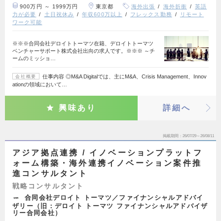
900万円 ～ 1999万円
東京都
海外出張
海外折衝
英語
力が必要
土日祝休み
年収600万以上
フレックス勤務
リモート
ワーク可能
※※※合同会社デロイトトーマツ在籍、デロイトトーマツ
ベンチャーサポート株式会社出向の求人です。※※※ ～チ
ームのミッショ…
仕事内容 ◎M&A Digitalでは、主にM&A、Crisis Management、Innov
会社概要
ationの領域において…
興味あり
詳細へ
掲載期間
26/07/29～26/08/11
アジア拠点連携 / イノベーションプラットフ
ォーム構築・海外連携イノベーション案件推
進コンサルタント
戦略コンサルタント
合同会社デロイト トーマツ／ファイナンシャルアドバイ
ザリー（旧：デロイト トーマツ ファイナンシャルアドバイザ
リー合同会社）