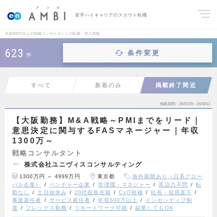
若手ハイキャリアのスカウト転職
年収600万以上の戦略コンサルタントの転職・求人情報
623
条件変更
件
すべて
新着のみ
掲載終了間近
掲載期間
26/07/29～26/08/11
【大阪勤務】M&A戦略～PMIまでをリード｜
意思決定に関与するFASマネージャー｜年収
1300万～
戦略コンサルタント
株式会社ユニヴィスコンサルティング
1300万円 ～ 4999万円
東京都
海外展開あり（日系グロー
バル企業）
ベンチャー企業
管理職・マネジャー
英語力不問
転
勤なし
土日祝休み
20代役員在籍
CxO候補
社長・役員直下
事業責任者
サービス責任者
年収600万以上
インセンティブ制
度
フレックス勤務
リモートワーク可能
副業してもOK