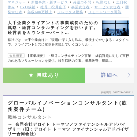
マネジャー
新規事業・新サービス
英語力不問
転勤なし
土日祝
休み
CxO候補
社長・役員直下
事業責任者
サービス責任者
開
発責任者
年収600万以上
フレックス勤務
リモートワーク可能
大手企業クライアントの事業成長のための
戦略・経営コンサルティングを行います。
経営者をカウンターパート…
弊社では、大手企業向けに「現場に深く入り込み、最後までやりきる」スタイル
で、クライアントと共に変革を実現していくコンサル…
【事業概要】 ・経営コンサルティング事業 経営課題に対して実行
会社概要
力のあるソリューションを提供。経営戦略の立案、業務改善、組織…
興味あり
詳細へ
掲載期間
26/07/29～26/08/11
グローバルイノベーションコンサルタント(欧
州案件チーム)
戦略コンサルタント
合同会社デロイト トーマツ／ファイナンシャルアドバイ
ザリー（旧：デロイト トーマツ ファイナンシャルアドバイザ
リー合同会社）