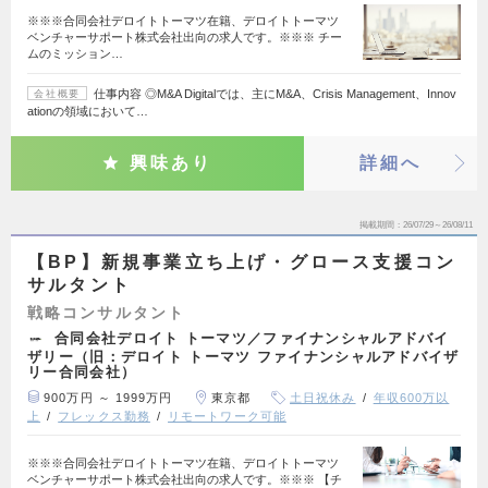
※※※合同会社デロイトトーマツ在籍、デロイトトーマツ
ベンチャーサポート株式会社出向の求人です。※※※ チー
ムのミッション…
仕事内容 ◎M&A Digitalでは、主にM&A、Crisis Management、Innov
会社概要
ationの領域において…
興味あり
詳細へ
掲載期間
26/07/29～26/08/11
【BP】新規事業立ち上げ・グロース支援コン
サルタント
戦略コンサルタント
合同会社デロイト トーマツ／ファイナンシャルアドバイ
ザリー（旧：デロイト トーマツ ファイナンシャルアドバイザ
リー合同会社）
900万円 ～ 1999万円
東京都
土日祝休み
年収600万以
上
フレックス勤務
リモートワーク可能
※※※合同会社デロイトトーマツ在籍、デロイトトーマツ
ベンチャーサポート株式会社出向の求人です。※※※ 【チ