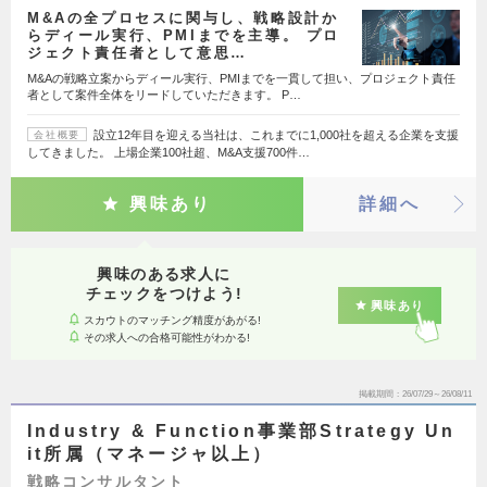
M&Aの全プロセスに関与し、戦略設計か
らディール実行、PMIまでを主導。 プロ
ジェクト責任者として意思…
M&Aの戦略立案からディール実行、PMIまでを一貫して担い、プロジェクト責任
者として案件全体をリードしていただきます。 P…
設立12年目を迎える当社は、これまでに1,000社を超える企業を支援
会社概要
してきました。 上場企業100社超、M&A支援700件…
興味あり
詳細へ
興味のある求人に
チェックをつけよう!
興味あり
スカウトのマッチング精度があがる!
その求人への合格可能性がわかる!
掲載期間
26/07/29～26/08/11
Industry & Function事業部Strategy Un
it所属（マネージャ以上）
戦略コンサルタント