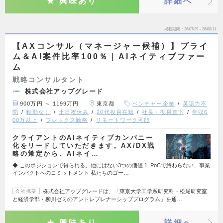
興味あり
詳細へ
掲載期間
26/07/29～26/08/11
【AXコンサル（マネージャー候補）】プライ
ム＆AI案件比率100％｜AIネイティブファー
ム
戦略コンサルタント
株式会社アップグレード
900万円 ～ 1199万円
東京都
ベンチャー企業
英語力不
問
転勤なし
土日祝休み
20代役員在籍
社長・役員直下
年収6
00万以上
フレックス勤務
リモートワーク可能
クライアントのAIネイティブカンパニー
化をリードしていただきます。AX/DX戦
略の策定から、AIネイ…
◆ このポジションで得られる、他にはない3つの価値 1. PoCで終わらない、事業
インパクトへのコミットメント 私たちのゴー…
株式会社アップグレードは、「東京大学工学系研究科・松尾研究室
会社概要
と経済学部・柳川ゼミのアントレプレナーシッププログラム」を通…
興味あり
詳細へ