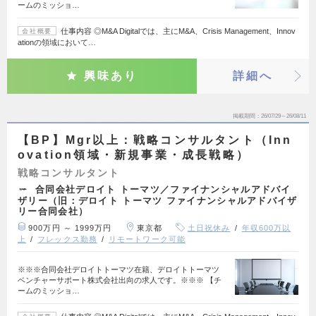
ームのミッショ…
仕事内容 ◎M&A Digitalでは、主にM&A、Crisis Management、Innov
会社概要
ationの領域において…
興味あり
詳細へ
掲載期間
26/07/29～26/08/11
【BP】Mgr以上：戦略コンサルタント（Inn
ovation領域・新規事業・成長戦略）
戦略コンサルタント
合同会社デロイト トーマツ／ファイナンシャルアドバイ
ザリー（旧：デロイト トーマツ ファイナンシャルアドバイザ
リー合同会社）
900万円 ～ 1999万円
東京都
土日祝休み
年収600万以
上
フレックス勤務
リモートワーク可能
※※※合同会社デロイトトーマツ在籍、デロイトトーマツ
ベンチャーサポート株式会社出向の求人です。※※※ 【チ
ームのミッショ…