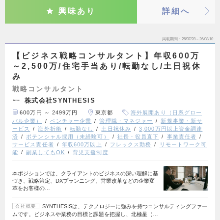
興味あり
詳細へ
掲載期間
26/07/28～26/08/10
【ビジネス戦略コンサルタント】年収600万
～2,500万/住宅手当あり/転勤なし/土日祝休
み
戦略コンサルタント
株式会社SYNTHESIS
600万円 ～ 2499万円
東京都
海外展開あり（日系グロー
バル企業）
ベンチャー企業
管理職・マネジャー
新規事業・新サ
ービス
海外折衝
転勤なし
土日祝休み
3,000万円以上資金調達
済
ポテンシャル採用（未経験可）
社長・役員直下
事業責任者
サービス責任者
年収600万以上
フレックス勤務
リモートワーク可
能
副業してもOK
育児支援制度
本ポジションでは、クライアントのビジネスの深い理解に基
づき、戦略策定、DXプランニング、営業改革などの企業変
革をお客様の…
SYNTHESISは、テクノロジーに強みを持つコンサルティングファー
会社概要
ムです。ビジネスや業務の目標と課題を把握し、北極星（…