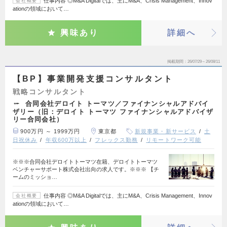
仕事内容 ◎M&A Digitalでは、主にM&A、Crisis Management、Innov
会社概要
ationの領域において…
興味あり
詳細へ
掲載期間
26/07/29～26/08/11
【BP】事業開発支援コンサルタント
戦略コンサルタント
合同会社デロイト トーマツ／ファイナンシャルアドバイ
ザリー（旧：デロイト トーマツ ファイナンシャルアドバイザ
リー合同会社）
900万円 ～ 1999万円
東京都
新規事業・新サービス
土
日祝休み
年収600万以上
フレックス勤務
リモートワーク可能
※※※合同会社デロイトトーマツ在籍、デロイトトーマツ
ベンチャーサポート株式会社出向の求人です。※※※ 【チ
ームのミッショ…
仕事内容 ◎M&A Digitalでは、主にM&A、Crisis Management、Innov
会社概要
ationの領域において…