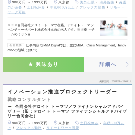
900万円 ～ 1999万円
東京都
海外出張
海外折衝
英語
力が必要
土日祝休み
年収600万以上
フレックス勤務
リモート
ワーク可能
※※※合同会社デロイトトーマツ在籍、デロイトトーマツ
ベンチャーサポート株式会社出向の求人です。※※※ ～チ
ームのミッショ…
仕事内容 ◎M&A Digitalでは、主にM&A、Crisis Management、Innov
会社概要
ationの領域において…
興味あり
詳細へ
掲載期間
26/07/29～26/08/11
イノベーション推進プロジェクトリーダー
戦略コンサルタント
合同会社デロイト トーマツ／ファイナンシャルアドバイ
ザリー（旧：デロイト トーマツ ファイナンシャルアドバイザ
リー合同会社）
900万円 ～ 1999万円
東京都
土日祝休み
年収600万以
上
フレックス勤務
リモートワーク可能