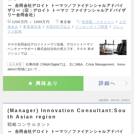
合同会社デロイト トーマツ／ファイナンシャルアドバイ
ザリー（旧：デロイト トーマツ ファイナンシャルアドバイザ
リー合同会社）
1200万円 ～ 1999万円
東京都
管理職・マネジャー
土日
祝休み
事業責任者
年収600万以上
インセンティブ制度
フレッ
クス勤務
※※※合同会社デロイトトーマツ在籍、デロイトトーマツ
ベンチャーサポート株式会社出向の求人です。※※※ 本ポ
ジションでは、…
仕事内容 ◎M&A Digitalでは、主にM&A、Crisis Management、Innov
会社概要
ationの領域において…
興味あり
詳細へ
掲載期間
26/07/29～26/08/11
(Manager) Innovation Consultant:Sou
th Asian region
戦略コンサルタント
合同会社デロイト トーマツ／ファイナンシャルアドバイ