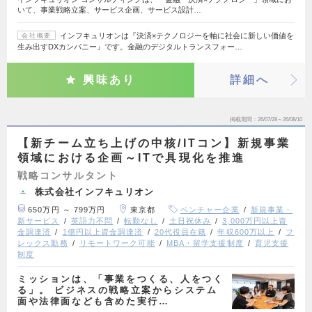
いて、事業戦略立案、サービス企画、サービス設計…
インフキュリオンは『決済×テクノロジーを軸に社会に新しい価値を
会社概要
生み出すDXカンパニー』です。金融のデジタルトランスフォー…
興味あり
詳細へ
掲載期間
26/07/28～26/08/10
【新チーム立ち上げの中核/ITコン】新規事業
領域における企画～ITで具現化を推進
戦略コンサルタント
株式会社インフキュリオン
650万円 ～ 799万円
東京都
ベンチャー企業
新規事業・
新サービス
英語力不問
転勤なし
土日祝休み
3,000万円以上資
金調達済
1億円以上資金調達済
20代役員在籍
年収600万以上
フ
レックス勤務
リモートワーク可能
MBA・留学支援制度
育児支援
制度
ミッションは、「事業をつくる、人をつく
る」。 ビジネスの戦略立案からシステム
面や法律面なども含めた実行…