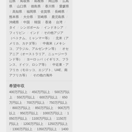
山県
鳥取県
島根県
岡山県
広島
県
山口県
徳島県
香川県
愛媛県
高知県
福岡県
佐賀県
長崎県
熊本県
大分県
宮崎県
鹿児島県
沖縄県
中国
韓国
香港
台湾
タイ
シンガポール
インドネシア
フィリピン
インド
その他アジア
（ベトナム、ミャンマー等）
北米（ア
メリカ、カナダ等）
中南米（メキシ
コ、ブラジル、アルゼンチン等）
オセ
アニア（オーストラリア、ニュージーラ
ンド等）
ヨーロッパ（イギリス、フラ
ンス、ドイツ、ロシア等）
中近東・ア
フリカ（モロッコ、エジプト、UAE、南
アフリカ等）
その他の海外
希望年収
400万円以上
450万円以上
500万円以
上
550万円以上
600万円以上
650
万円以上
700万円以上
750万円以上
800万円以上
850万円以上
900万円
以上
950万円以上
1000万円以上
1
050万円以上
1100万円以上
1150万
円以上
1200万円以上
1250万円以上
1300万円以上
1350万円以上
1400