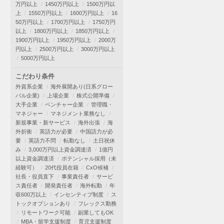
万円以上
1450万円以上
1500万円以
上
1550万円以上
1600万円以上
16
50万円以上
1700万円以上
1750万円
以上
1800万円以上
1850万円以上
1900万円以上
1950万円以上
2000万
円以上
2500万円以上
3000万円以上
5000万円以上
こだわり条件
外資系企業
海外展開あり(日系グロー
バル企業)
上場企業
株式公開準備
大手企業
ベンチャー企業
管理職・
マネジャー
マネジメント業務なし
新規事業・新サービス
海外出張
海
外折衝
英語力が必要
中国語力が必
要
英語力不問
転勤なし
土日祝休
み
3,000万円以上資金調達済
1億円
以上資金調達済
ポテンシャル採用（未
経験可）
20代役員在籍
CxO候補
社長・役員直下
事業責任者
サービ
ス責任者
開発責任者
海外転勤
年
収600万以上
インセンティブ制度
ス
トックオプションあり
フレックス勤務
リモートワーク可能
副業してもOK
MBA・留学支援制度
育児支援制度