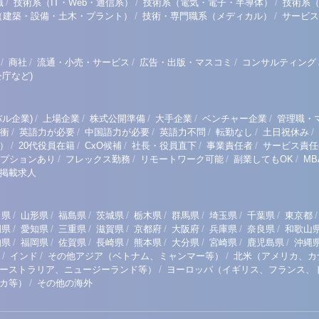
/
/
/
職
技術系（IT・Web・通信系）
技術系（電気・電子・半導体）
技術系
/
/
（建築・設備・土木・プラント）
技術・専門職系（メディカル）
サービス
/
/
/
/
商社
流通・小売・サービス
広告・出版・マスコミ
コンサルティング
庁など)
/
/
/
/
/
ル企業)
上場企業
株式公開準備
大手企業
ベンチャー企業
管理職・
/
/
/
/
/
/
衝
英語力が必要
中国語力が必要
英語力不問
転勤なし
土日祝休み
/
/
/
/
/
）
20代役員在籍
CxO候補
社長・役員直下
事業責任者
サービス責任
/
/
/
/
プションあり
フレックス勤務
リモートワーク可能
副業してもOK
M
掲載求人
/
/
/
/
/
/
/
/
/
田県
山形県
福島県
茨城県
栃木県
群馬県
埼玉県
千葉県
東京都
/
/
/
/
/
/
/
/
岡県
愛知県
三重県
滋賀県
京都府
大阪府
兵庫県
奈良県
和歌山
/
/
/
/
/
/
/
/
知県
福岡県
佐賀県
長崎県
熊本県
大分県
宮崎県
鹿児島県
沖縄
/
/
/
インド
その他アジア（ベトナム、ミャンマー等）
北米（アメリカ、カ
/
ーストラリア、ニュージーランド等）
ヨーロッパ（イギリス、フランス、
/
リカ等）
その他の海外