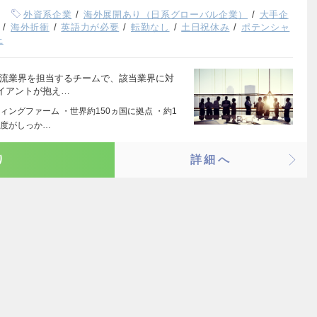
外資系企業
海外展開あり（日系グローバル企業）
大手企
海外折衝
英語力が必要
転勤なし
土日祝休み
ポテンシャ
上
物流業界を担当するチームで、該当業界に対
イアントが抱え…
ングファーム ・世界約150ヵ国に拠点 ・約1
制度がしっか…
り
詳細へ