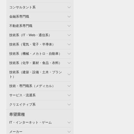
コンサルタント系
金融系専門職
不動産系専門職
技術系（IT・Web・通信系）
技術系（電気・電子・半導体）
技術系（機械・メカトロ・自動車）
技術系（化学・素材・食品・衣料）
技術系（建築・設備・土木・プラン
ト）
技術・専門職系（メディカル）
サービス・流通系
クリエイティブ系
希望業種
IT・インターネット・ゲーム
メーカー