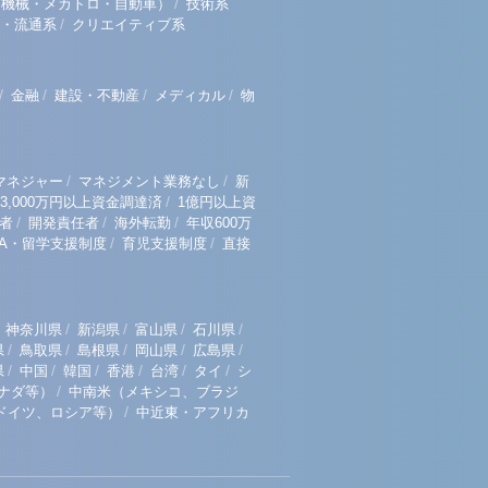
/
（機械・メカトロ・自動車）
技術系
/
・流通系
クリエイティブ系
/
/
/
/
金融
建設・不動産
メディカル
物
/
/
マネジャー
マネジメント業務なし
新
/
3,000万円以上資金調達済
1億円以上資
/
/
/
者
開発責任者
海外転勤
年収600万
/
/
BA・留学支援制度
育児支援制度
直接
/
/
/
/
神奈川県
新潟県
富山県
石川県
/
/
/
/
/
県
鳥取県
島根県
岡山県
広島県
/
/
/
/
/
/
県
中国
韓国
香港
台湾
タイ
シ
/
ナダ等）
中南米（メキシコ、ブラジ
/
ドイツ、ロシア等）
中近東・アフリカ