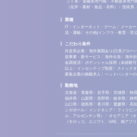
/
/
ント系
金融系専門職
不動産系専門
/
（化学・素材・食品・衣料）
技術系
業種
/
IT・インターネット・ゲーム
メーカー
/
流・運輸
その他(インフラ・教育・官公
こだわり条件
/
外資系企業
海外展開あり(日系グローバ
/
/
規事業・新サービス
海外出張
海外折
/
金調達済
ポテンシャル採用（未経験可
/
/
以上
インセンティブ制度
ストックオ
/
募集企業の掲載求人
ヘッドハンターの
勤務地
/
/
/
/
北海道
青森県
岩手県
宮城県
秋
/
/
/
/
福井県
山梨県
長野県
岐阜県
静
/
/
/
/
山口県
徳島県
香川県
愛媛県
高
/
/
ンガポール
インドネシア
フィリピン
/
ル、アルゼンチン等）
オセアニア（オ
（モロッコ、エジプト、UAE、南アフ