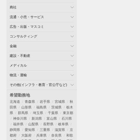
商社
流通・小売・サービス
広告・出版・マスコミ
コンサルティング
金融
建設・不動産
メディカル
物流・運輸
その他(インフラ・教育・官公庁など)
希望勤務地
北海道
青森県
岩手県
宮城県
秋
田県
山形県
福島県
茨城県
栃木
県
群馬県
埼玉県
千葉県
東京都
神奈川県
新潟県
富山県
石川県
福井県
山梨県
長野県
岐阜県
静岡県
愛知県
三重県
滋賀県
京
都府
大阪府
兵庫県
奈良県
和歌