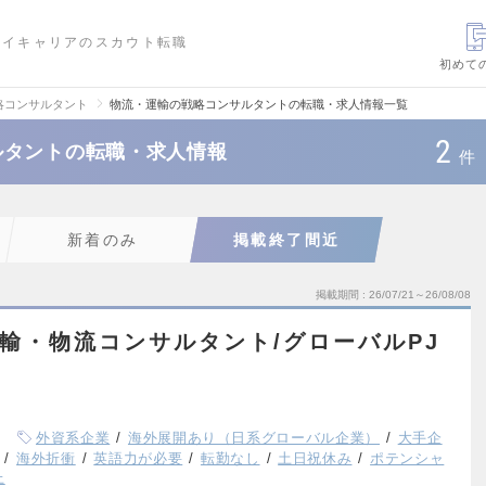
ハイキャリアのスカウト転職
初めて
略コンサルタント
物流・運輸の戦略コンサルタントの転職・求人情報一覧
2
ルタントの転職・求人情報
件
新着のみ
掲載終了間近
掲載期間
26/07/21～26/08/08
運輸・物流コンサルタント/グローバルPJ
外資系企業
海外展開あり（日系グローバル企業）
大手企
海外折衝
英語力が必要
転勤なし
土日祝休み
ポテンシャ
上