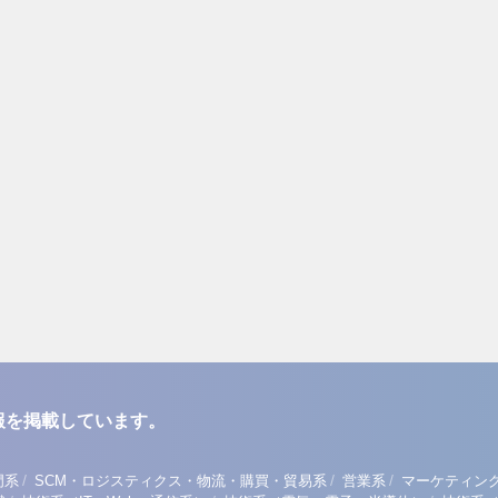
報を掲載しています。
/
/
/
門系
SCM・ロジスティクス・物流・購買・貿易系
営業系
マーケティン