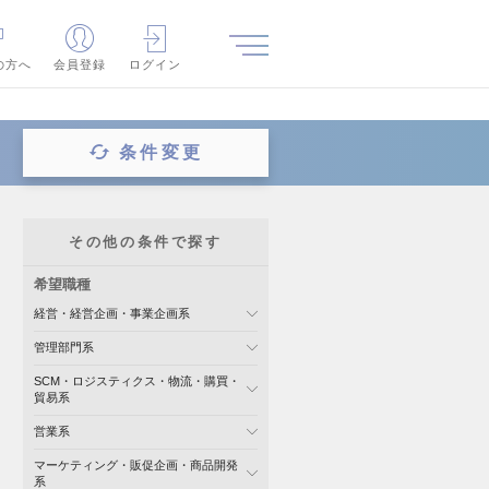
の方へ
会員登録
ログイン
条件変更
その他の条件で探す
希望職種
経営・経営企画・事業企画系
管理部門系
SCM・ロジスティクス・物流・購買・
貿易系
営業系
マーケティング・販促企画・商品開発
系