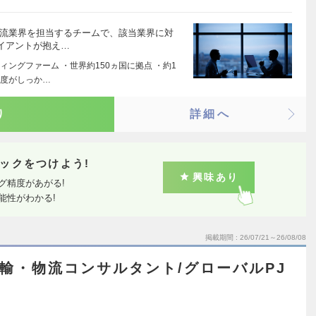
物流業界を担当するチームで、該当業界に対
イアントが抱え…
ングファーム ・世界約150ヵ国に拠点 ・約1
制度がしっか…
り
詳細へ
ックをつけよう!
興味あり
グ精度があがる!
能性がわかる!
掲載期間
26/07/21～26/08/08
運輸・物流コンサルタント/グローバルPJ