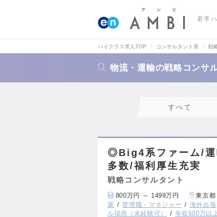
若手
ハイクラス求人TOP
コンサルタント系
戦
物流・運輸の戦略コンサ
すべて
◎Big4系ファーム/
多数/福利厚生充実
戦略コンサルタント
800万円 ～ 1499万円
東京都
業
管理職・マネジャー
海外出張
ル採用（未経験可）
年収600万以