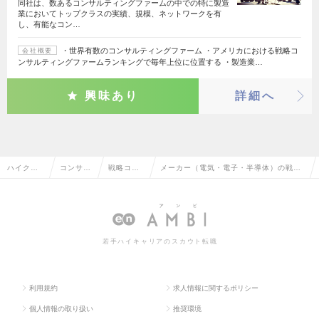
同社は、数あるコンサルティングファームの中での特に製造
業においてトップクラスの実績、規模、ネットワークを有
し、有能なコン…
・世界有数のコンサルティングファーム ・アメリカにおける戦略コ
会社概要
ンサルティングファームランキングで毎年上位に位置する ・製造業…
興味あり
詳細へ
ハイクラ
コンサル
戦略コン
メーカー（電気・電子・半導体）の戦略
ス求人TO
タント系
サルタン
コンサルタントの転職・求人情報一覧
P
ト
若手ハイキャリアのスカウト転職
利用規約
求人情報に関するポリシー
個人情報の取り扱い
推奨環境