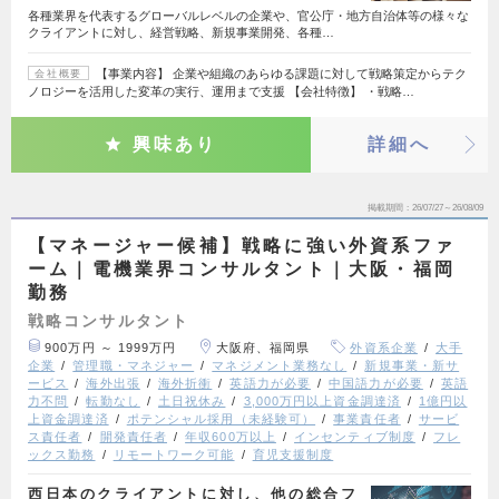
各種業界を代表するグローバルレベルの企業や、官公庁・地方自治体等の様々な
クライアントに対し、経営戦略、新規事業開発、各種…
【事業内容】 企業や組織のあらゆる課題に対して戦略策定からテク
会社概要
ノロジーを活用した変革の実行、運用まで支援 【会社特徴】 ・戦略…
興味あり
詳細へ
掲載期間
26/07/27～26/08/09
【マネージャー候補】戦略に強い外資系ファ
ーム｜電機業界コンサルタント｜大阪・福岡
勤務
戦略コンサルタント
900万円 ～ 1999万円
大阪府、福岡県
外資系企業
大手
企業
管理職・マネジャー
マネジメント業務なし
新規事業・新サ
ービス
海外出張
海外折衝
英語力が必要
中国語力が必要
英語
力不問
転勤なし
土日祝休み
3,000万円以上資金調達済
1億円以
上資金調達済
ポテンシャル採用（未経験可）
事業責任者
サービ
ス責任者
開発責任者
年収600万以上
インセンティブ制度
フレ
ックス勤務
リモートワーク可能
育児支援制度
西日本のクライアントに対し、他の総合フ