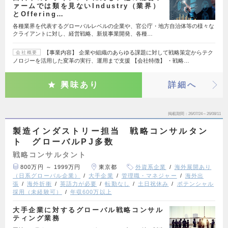
ァームでは類を見ないIndustry（業界）
とOffering…
各種業界を代表するグローバルレベルの企業や、官公庁・地方自治体等の様々な
クライアントに対し、経営戦略、新規事業開発、各種…
【事業内容】 企業や組織のあらゆる課題に対して戦略策定からテク
会社概要
ノロジーを活用した変革の実行、運用まで支援 【会社特徴】 ・戦略…
興味あり
詳細へ
掲載期間
26/07/24～26/08/11
製造インダストリー担当 戦略コンサルタン
ト グローバルPJ多数
戦略コンサルタント
800万円 ～ 1999万円
東京都
外資系企業
海外展開あり
（日系グローバル企業）
大手企業
管理職・マネジャー
海外出
張
海外折衝
英語力が必要
転勤なし
土日祝休み
ポテンシャル
採用（未経験可）
年収600万以上
大手企業に対するグローバル戦略コンサル
ティング業務