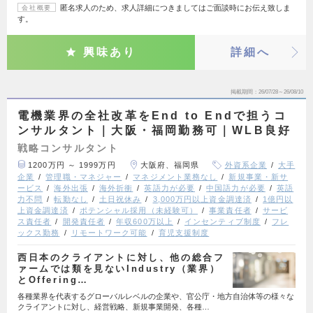
匿名求人のため、求人詳細につきましてはご面談時にお伝え致しま
会社概要
す。
興味あり
詳細へ
掲載期間
26/07/28～26/08/10
電機業界の全社改革をEnd to Endで担うコ
ンサルタント｜大阪・福岡勤務可｜WLB良好
戦略コンサルタント
1200万円 ～ 1999万円
大阪府、福岡県
外資系企業
大手
企業
管理職・マネジャー
マネジメント業務なし
新規事業・新サ
ービス
海外出張
海外折衝
英語力が必要
中国語力が必要
英語
力不問
転勤なし
土日祝休み
3,000万円以上資金調達済
1億円以
上資金調達済
ポテンシャル採用（未経験可）
事業責任者
サービ
ス責任者
開発責任者
年収600万以上
インセンティブ制度
フレ
ックス勤務
リモートワーク可能
育児支援制度
西日本のクライアントに対し、他の総合フ
ァームでは類を見ないIndustry（業界）
とOffering…
各種業界を代表するグローバルレベルの企業や、官公庁・地方自治体等の様々な
クライアントに対し、経営戦略、新規事業開発、各種…