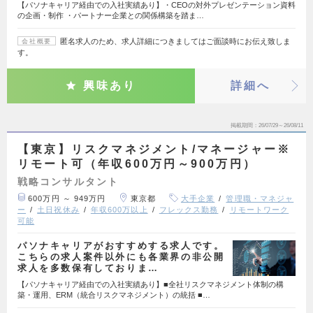
【パソナキャリア経由での入社実績あり】・CEOの対外プレゼンテーション資料
の企画・制作 ・パートナー企業との関係構築を踏ま…
匿名求人のため、求人詳細につきましてはご面談時にお伝え致しま
会社概要
す。
興味あり
詳細へ
掲載期間
26/07/29～26/08/11
【東京】リスクマネジメント/マネージャー※
リモート可（年収600万円～900万円）
戦略コンサルタント
600万円 ～ 949万円
東京都
大手企業
管理職・マネジャ
ー
土日祝休み
年収600万以上
フレックス勤務
リモートワーク
可能
パソナキャリアがおすすめする求人です。
こちらの求人案件以外にも各業界の非公開
求人を多数保有しておりま…
【パソナキャリア経由での入社実績あり】■全社リスクマネジメント体制の構
築・運用、ERM（統合リスクマネジメント）の統括 ■…