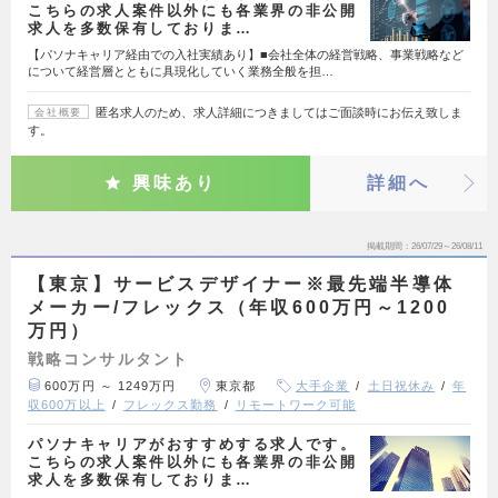
こちらの求人案件以外にも各業界の非公開
求人を多数保有しておりま…
【パソナキャリア経由での入社実績あり】■会社全体の経営戦略、事業戦略など
について経営層とともに具現化していく業務全般を担…
匿名求人のため、求人詳細につきましてはご面談時にお伝え致しま
会社概要
す。
興味あり
詳細へ
掲載期間
26/07/29～26/08/11
【東京】サービスデザイナー※最先端半導体
メーカー/フレックス（年収600万円～1200
万円）
戦略コンサルタント
600万円 ～ 1249万円
東京都
大手企業
土日祝休み
年
収600万以上
フレックス勤務
リモートワーク可能
パソナキャリアがおすすめする求人です。
こちらの求人案件以外にも各業界の非公開
求人を多数保有しておりま…