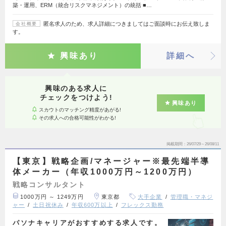
築・運用、ERM（統合リスクマネジメント）の統括 ■…
匿名求人のため、求人詳細につきましてはご面談時にお伝え致しま
会社概要
す。
興味あり
詳細へ
興味のある求人に
チェックをつけよう!
興味あり
スカウトのマッチング精度があがる!
その求人への合格可能性がわかる!
掲載期間
26/07/29～26/08/11
【東京】戦略企画/マネージャー※最先端半導
体メーカー（年収1000万円～1200万円）
戦略コンサルタント
1000万円 ～ 1249万円
東京都
大手企業
管理職・マネジ
ャー
土日祝休み
年収600万以上
フレックス勤務
パソナキャリアがおすすめする求人です。