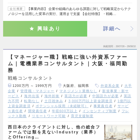
【事業内容】 企業や組織のあらゆる課題に対して戦略策定からテク
会社概要
ノロジーを活用した変革の実行、運用まで支援 【会社特徴】 ・戦略…
興味あり
詳細へ
掲載期間
26/07/28～26/08/10
【マネージャー職】戦略に強い外資系ファー
ム｜電機業界コンサルタント｜大阪・福岡勤
務
戦略コンサルタント
1200万円 ～ 1999万円
大阪府、福岡県
外資系企業
大手
企業
管理職・マネジャー
マネジメント業務なし
新規事業・新サ
ービス
海外出張
海外折衝
英語力が必要
中国語力が必要
英語
力不問
転勤なし
土日祝休み
3,000万円以上資金調達済
1億円以
上資金調達済
ポテンシャル採用（未経験可）
事業責任者
サービ
ス責任者
開発責任者
年収600万以上
インセンティブ制度
フレ
ックス勤務
リモートワーク可能
育児支援制度
西日本のクライアントに対し、他の総合フ
ァームでは類を見ないIndustry（業界）
とOffering…