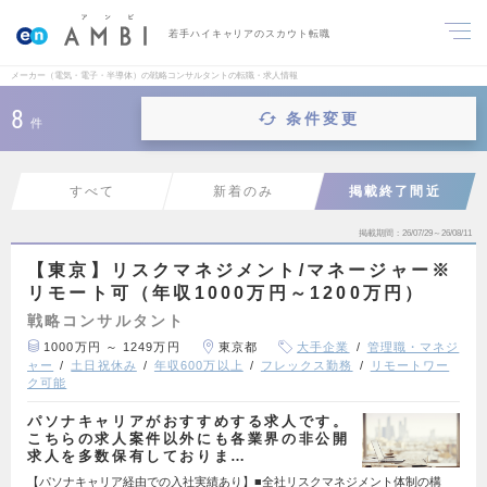
若手ハイキャリアのスカウト転職
メーカー（電気・電子・半導体）の戦略コンサルタントの転職・求人情報
8
条件変更
件
すべて
新着のみ
掲載終了間近
掲載期間
26/07/29～26/08/11
【東京】リスクマネジメント/マネージャー※
リモート可（年収1000万円～1200万円）
戦略コンサルタント
1000万円 ～ 1249万円
東京都
大手企業
管理職・マネジ
ャー
土日祝休み
年収600万以上
フレックス勤務
リモートワー
ク可能
パソナキャリアがおすすめする求人です。
こちらの求人案件以外にも各業界の非公開
求人を多数保有しておりま…
【パソナキャリア経由での入社実績あり】■全社リスクマネジメント体制の構