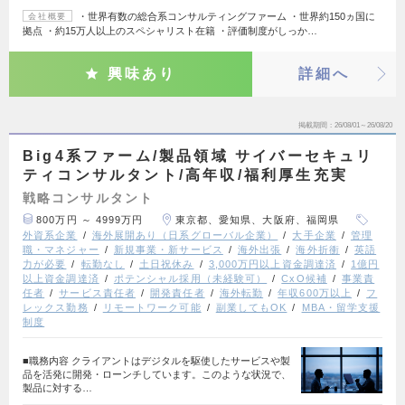
・世界有数の総合系コンサルティングファーム ・世界約150ヵ国に
会社概要
拠点 ・約15万人以上のスペシャリスト在籍 ・評価制度がしっか…
興味あり
詳細へ
掲載期間
26/08/01～26/08/20
Big4系ファーム/製品領域 サイバーセキュリ
ティコンサルタント/高年収/福利厚生充実
戦略コンサルタント
800万円 ～ 4999万円
東京都、愛知県、大阪府、福岡県
外資系企業
海外展開あり（日系グローバル企業）
大手企業
管理
職・マネジャー
新規事業・新サービス
海外出張
海外折衝
英語
力が必要
転勤なし
土日祝休み
3,000万円以上資金調達済
1億円
以上資金調達済
ポテンシャル採用（未経験可）
CxO候補
事業責
任者
サービス責任者
開発責任者
海外転勤
年収600万以上
フ
レックス勤務
リモートワーク可能
副業してもOK
MBA・留学支援
制度
■職務内容 クライアントはデジタルを駆使したサービスや製
品を活発に開発・ローンチしています。このような状況で、
製品に対する…