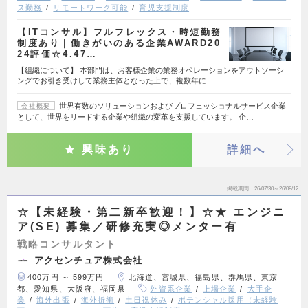
ス勤務
リモートワーク可能
育児支援制度
【ITコンサル】フルフレックス・時短勤務
制度あり｜働きがいのある企業AWARD20
24評価☆4.47…
【組織について】 本部門は、お客様企業の業務オペレーションをアウトソーシ
ングでお引き受けして業務主体となった上で、複数年に…
世界有数のソリューションおよびプロフェッショナルサービス企業
会社概要
として、世界をリードする企業や組織の変革を支援しています。 企…
興味あり
詳細へ
掲載期間
26/07/30～26/08/12
☆【未経験・第二新卒歓迎！】☆★ エンジニ
ア(SE) 募集／研修充実◎メンター有
戦略コンサルタント
アクセンチュア株式会社
400万円 ～ 599万円
北海道、宮城県、福島県、群馬県、東京
都、愛知県、大阪府、福岡県
外資系企業
上場企業
大手企
業
海外出張
海外折衝
土日祝休み
ポテンシャル採用（未経験