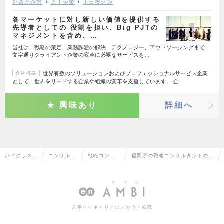
外資系企業
大手企業
土日祝休み
各マーケットに対し新しい価値を提供する
先導者としての 役割を担い、Big PJTの
マネジメントを含め、…
当社は、戦略の策定、業務課題の解決、テクノロジー、アウトソーシングまで、
文字通りクライアント企業の変革に必要なサービスを…
世界有数のソリューションおよびプロフェッショナルサービス企業
会社概要
として、世界をリードする企業や組織の変革を支援しています。 企…
興味あり
詳細へ
ハイクラス求
コンサルタ
戦略コンサ
福岡県の戦略コンサルタントの転
人TOP
ント系
ルタント
職・求人情報一覧
若手ハイキャリアのスカウト転職