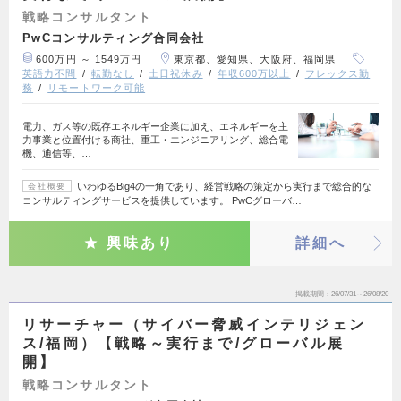
戦略コンサルタント
PwCコンサルティング合同会社
600万円 ～ 1549万円
東京都、愛知県、大阪府、福岡県
英語力不問
転勤なし
土日祝休み
年収600万以上
フレックス勤
務
リモートワーク可能
電力、ガス等の既存エネルギー企業に加え、エネルギーを主
力事業と位置付ける商社、重工・エンジニアリング、総合電
機、通信等、…
いわゆるBig4の一角であり、経営戦略の策定から実行まで総合的な
会社概要
コンサルティングサービスを提供しています。 PwCグローバ…
興味あり
詳細へ
掲載期間
26/07/31～26/08/20
リサーチャー（サイバー脅威インテリジェン
ス/福岡）【戦略～実行まで/グローバル展
開】
戦略コンサルタント