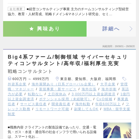
■経営コンサルティング事業 主力のチームコンサルティング型経営
会社概要
協力、教育・人材育成、戦略ドメイン&マネジメント研究会、セミ…
興味あり
詳細へ
掲載期間
26/08/01～26/08/20
Big4系ファーム/制御領域 サイバーセキュリ
ティコンサルタント/高年収/福利厚生充実
戦略コンサルタント
600万円 ～ 4999万円
東京都、愛知県、大阪府、福岡県
外資系企業
海外展開あり（日系グローバル企業）
大手企業
管理
職・マネジャー
新規事業・新サービス
海外出張
海外折衝
英語
力が必要
転勤なし
土日祝休み
3,000万円以上資金調達済
1億円
以上資金調達済
ポテンシャル採用（未経験可）
CxO候補
事業責
任者
サービス責任者
開発責任者
海外転勤
年収600万以上
フ
レックス勤務
リモートワーク可能
副業してもOK
MBA・留学支援
制度
■職務内容 クライアントの製造設備であったり、交通・電
気・ガス・水道・通信等の社会インフラで用いられる設備
は、スマート化お…