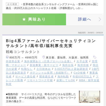
・世界有数の総合系コンサルティングファーム ・世界約150ヵ国に
会社概要
拠点 ・約15万人以上のスペシャリスト在籍 ・評価制度がしっか…
興味あり
詳細へ
掲載期間
26/08/01～26/08/19
Big4系ファーム/サイバーセキュリティコン
サルタント/高年収/福利厚生充実
戦略コンサルタント
800万円 ～ 4999万円
東京都、愛知県、大阪府、福岡県
外資系企業
海外展開あり（日系グローバル企業）
大手企業
管理
職・マネジャー
新規事業・新サービス
海外出張
海外折衝
英語
力が必要
転勤なし
土日祝休み
3,000万円以上資金調達済
1億円
以上資金調達済
ポテンシャル採用（未経験可）
CxO候補
事業責
任者
サービス責任者
開発責任者
海外転勤
年収600万以上
フ
レックス勤務
リモートワーク可能
副業してもOK
MBA・留学支援
制度
■職務内容 サイバーリスクは、昨今のデジタルを活用した
事業展開、データの高度な利活用、ならびにリモートワーク
主体の働き方…