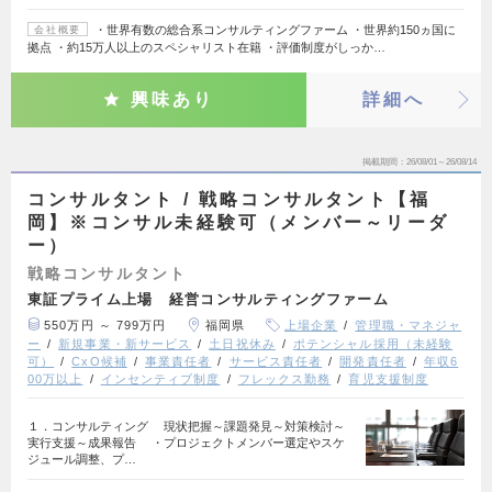
・世界有数の総合系コンサルティングファーム ・世界約150ヵ国に
会社概要
拠点 ・約15万人以上のスペシャリスト在籍 ・評価制度がしっか…
興味あり
詳細へ
掲載期間
26/08/01～26/08/14
コンサルタント / 戦略コンサルタント【福
岡】※コンサル未経験可（メンバー～リーダ
ー）
戦略コンサルタント
東証プライム上場 経営コンサルティングファーム
550万円 ～ 799万円
福岡県
上場企業
管理職・マネジャ
ー
新規事業・新サービス
土日祝休み
ポテンシャル採用（未経験
可）
CxO候補
事業責任者
サービス責任者
開発責任者
年収6
00万以上
インセンティブ制度
フレックス勤務
育児支援制度
１．コンサルティング 現状把握～課題発見～対策検討～
実行支援～成果報告 ・プロジェクトメンバー選定やスケ
ジュール調整、プ…