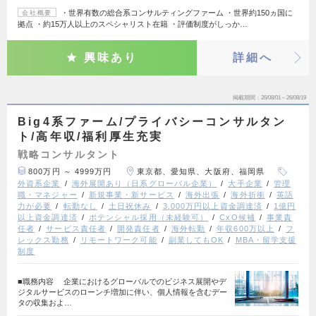
・世界有数の総合系コンサルティングファーム ・世界約150ヵ国に
会社概要
拠点 ・約15万人以上のスペシャリスト在籍 ・評価制度がしっか…
興味あり
詳細へ
掲載期間
26/08/01～26/08/19
Big4系ファーム/プライバシーコンサルタン
ト/高年収/福利厚生充実
戦略コンサルタント
800万円 ～ 4999万円
東京都、愛知県、大阪府、福岡県
外資系企業
海外展開あり（日系グローバル企業）
大手企業
管理
職・マネジャー
新規事業・新サービス
海外出張
海外折衝
英語
力が必要
転勤なし
土日祝休み
3,000万円以上資金調達済
1億円
以上資金調達済
ポテンシャル採用（未経験可）
CxO候補
事業責
任者
サービス責任者
開発責任者
海外転勤
年収600万以上
フ
レックス勤務
リモートワーク可能
副業してもOK
MBA・留学支援
制度
■職務内容 企業におけるグローバルでのビジネス展開やデ
ジタルサービスのローンチ増加に伴い、個人情報を含むデー
タの収集およ…