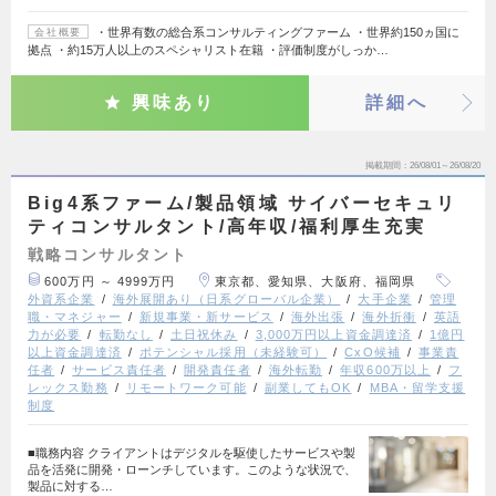
・世界有数の総合系コンサルティングファーム ・世界約150ヵ国に
会社概要
拠点 ・約15万人以上のスペシャリスト在籍 ・評価制度がしっか…
興味あり
詳細へ
掲載期間
26/08/01～26/08/20
Big4系ファーム/製品領域 サイバーセキュリ
ティコンサルタント/高年収/福利厚生充実
戦略コンサルタント
600万円 ～ 4999万円
東京都、愛知県、大阪府、福岡県
外資系企業
海外展開あり（日系グローバル企業）
大手企業
管理
職・マネジャー
新規事業・新サービス
海外出張
海外折衝
英語
力が必要
転勤なし
土日祝休み
3,000万円以上資金調達済
1億円
以上資金調達済
ポテンシャル採用（未経験可）
CxO候補
事業責
任者
サービス責任者
開発責任者
海外転勤
年収600万以上
フ
レックス勤務
リモートワーク可能
副業してもOK
MBA・留学支援
制度
■職務内容 クライアントはデジタルを駆使したサービスや製
品を活発に開発・ローンチしています。このような状況で、
製品に対する…