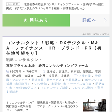
・世界有数の総合系コンサルティングファーム ・世界約150ヵ国に
会社概要
拠点 ・約15万人以上のスペシャリスト在籍 ・評価制度がしっか…
興味あり
詳細へ
掲載期間
26/08/01～26/08/14
コンサルタント / 戦略・DXデジタル・M&
A・ファイナンス・HR・ブランド・PR【初
任地希望あり】
戦略コンサルタント
東証プライム上場 経営コンサルティングファーム
650万円 ～ 799万円
北海道、宮城県、東京都、新潟県、石川
県、愛知県、大阪府、広島県、福岡県、沖縄県
上場企業
管理
職・マネジャー
新規事業・新サービス
土日祝休み
ポテンシャル
採用（未経験可）
CxO候補
事業責任者
サービス責任者
開発責
任者
年収600万以上
インセンティブ制度
フレックス勤務
育児
支援制度
１．コンサルティング 現状把握～課題発見～対策検討～
実行支援～成果報告 ・プロジェクトメンバー選定やスケ
ジュール調整、プ…