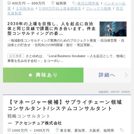
400万円 ～ 699万円
福岡県
株式公開準備
ベンチャー企
業
土日祝休み
3,000万円以上資金調達済
フレックス勤務
育児
支援制度
2030年の上場を目指し、人を起点に自治
体と同じ目線で課題に向き合います。伴走
型コンサルティングの姿…
・地域創生コンサルティング業務のためのプロジェクト推進 ・自治体営業 ・自
治体との打合せ ・住民向けのWS開催・進行 ・実証実験…
さとゆめは、「Local Business Incubator ～人を起点として、地域に
会社概要
事業を生み出す会社～」をコーポレ…
興味あり
詳細へ
掲載期間
26/07/25～26/08/24
【マネージャー候補】サプライチェーン領域
コンサルタント/システムコンサルタント
戦略コンサルタント
アクセンチュア株式会社
1000万円 ～ 2499万円
東京都、愛知県、大阪府、福岡県