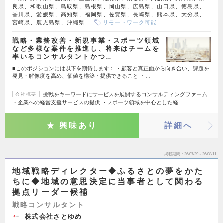
良県、和歌山県、鳥取県、島根県、岡山県、広島県、山口県、徳島県、
香川県、愛媛県、高知県、福岡県、佐賀県、長崎県、熊本県、大分県、
宮崎県、鹿児島県、沖縄県
リモートワーク可能
戦略・業務改善・新規事業・スポーツ領域
など多様な案件を推進し、将来はチームを
率いるコンサルタントかつ…
■このポジションには以下を期待します： ・顧客と真正面から向き合い、課題を
発見・解像度を高め、価値を構築・提供できること ・…
挑戦をキーワードにサービスを展開するコンサルティングファーム
会社概要
・企業への経営支援サービスの提供 ・スポーツ領域を中心とした経…
興味あり
詳細へ
掲載期間
26/07/29～26/08/11
地域戦略ディレクター◆ふるさとの夢をかた
ちに◆地域の意思決定に当事者として関わる
拠点リーダー候補
戦略コンサルタント
株式会社さとゆめ