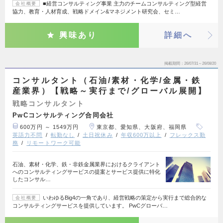
■経営コンサルティング事業 主力のチームコンサルティング型経営
会社概要
協力、教育・人材育成、戦略ドメイン&マネジメント研究会、セミ…
興味あり
詳細へ
掲載期間
26/07/31～26/08/20
コンサルタント（石油/素材・化学/金属・鉄
産業界）【戦略～実行まで/グローバル展開】
戦略コンサルタント
PwCコンサルティング合同会社
600万円 ～ 1549万円
東京都、愛知県、大阪府、福岡県
英語力不問
転勤なし
土日祝休み
年収600万以上
フレックス勤
務
リモートワーク可能
石油、素材・化学、鉄・非鉄金属業界におけるクライアント
へのコンサルティングサービスの提案とサービス提供に特化
したコンサル…
いわゆるBig4の一角であり、経営戦略の策定から実行まで総合的な
会社概要
コンサルティングサービスを提供しています。 PwCグローバ…