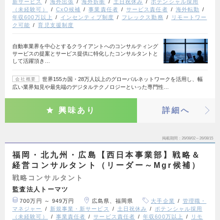
新サービス
海外出張
海外折衝
土日祝休み
ポテンシャル採用
（未経験可）
CxO候補
事業責任者
サービス責任者
海外転勤
年収600万以上
インセンティブ制度
フレックス勤務
リモートワー
ク可能
育児支援制度
自動車業界を中心とするクライアントへのコンサルティング
サービスの提案とサービス提供に特化したコンサルタントと
して活躍頂き…
世界155カ国・28万人以上のグローバルネットワークを活用し、幅
会社概要
広い業界知見や最先端のデジタルテクノロジーといった専門性…
興味あり
詳細へ
掲載期間
26/08/02～26/08/15
福岡・北九州・広島【西日本事業部】戦略＆
経営コンサルタント（リーダー～Mgr候補）
戦略コンサルタント
監査法人トーマツ
700万円 ～ 949万円
広島県、福岡県
大手企業
管理職・
マネジャー
新規事業・新サービス
土日祝休み
ポテンシャル採用
（未経験可）
事業責任者
サービス責任者
年収600万以上
リモ