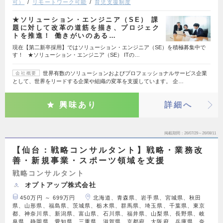
可）
リモートワーク可能
育児支援制度
★ソリューション・エンジニア（SE） 課
題に対して改革の道筋を描き、プロジェク
トを推進！ 働きがいのある…
現在【第二新卒採用】ではソリューション・エンジニア（SE）を積極募集中で
す！ ★ソリューション・エンジニア（SE） ITの…
世界有数のソリューションおよびプロフェッショナルサービス企業
会社概要
として、世界をリードする企業や組織の変革を支援しています。 企…
興味あり
詳細へ
掲載期間
26/07/29～26/08/11
【仙台：戦略コンサルタント】戦略・業務改
善・新規事業・スポーツ領域を支援
戦略コンサルタント
オプトアップ株式会社
450万円 ～ 699万円
北海道、青森県、岩手県、宮城県、秋田
県、山形県、福島県、茨城県、栃木県、群馬県、埼玉県、千葉県、東京
都、神奈川県、新潟県、富山県、石川県、福井県、山梨県、長野県、岐
阜県、静岡県、愛知県、三重県、滋賀県、京都府、大阪府、兵庫県、奈