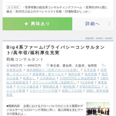
・世界有数の総合系コンサルティングファーム ・世界約150ヵ国に
会社概要
拠点 ・約15万人以上のスペシャリスト在籍 ・評価制度がしっか…
興味あり
詳細へ
掲載期間
26/08/01～26/08/20
Big4系ファーム/プライバシーコンサルタン
ト/高年収/福利厚生充実
戦略コンサルタント
600万円 ～ 4999万円
東京都、愛知県、大阪府、福岡県
外資系企業
海外展開あり（日系グローバル企業）
大手企業
管理
職・マネジャー
新規事業・新サービス
海外出張
海外折衝
英語
力が必要
転勤なし
土日祝休み
3,000万円以上資金調達済
1億円
以上資金調達済
ポテンシャル採用（未経験可）
CxO候補
事業責
任者
サービス責任者
開発責任者
海外転勤
年収600万以上
フ
レックス勤務
リモートワーク可能
副業してもOK
MBA・留学支援
制度
■職務内容 企業におけるグローバルでのビジネス展開やデ
ジタルサービスのローンチ増加に伴い、個人情報を含むデー
タの収集およ…