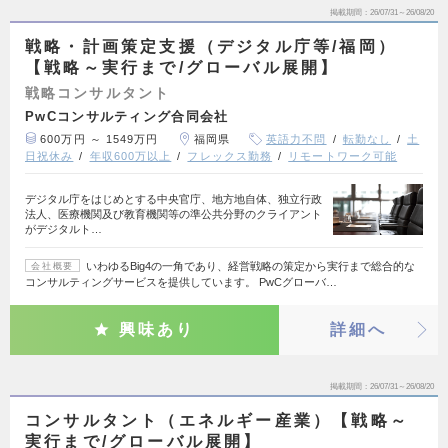
掲載期間
26/07/31～26/08/20
戦略・計画策定支援（デジタル庁等/福岡）
【戦略～実行まで/グローバル展開】
戦略コンサルタント
PwCコンサルティング合同会社
600万円 ～ 1549万円
福岡県
英語力不問
転勤なし
土
日祝休み
年収600万以上
フレックス勤務
リモートワーク可能
デジタル庁をはじめとする中央官庁、地方地自体、独立行政
法人、医療機関及び教育機関等の準公共分野のクライアント
がデジタルト…
いわゆるBig4の一角であり、経営戦略の策定から実行まで総合的な
会社概要
コンサルティングサービスを提供しています。 PwCグローバ…
興味あり
詳細へ
掲載期間
26/07/31～26/08/20
コンサルタント（エネルギー産業）【戦略～
実行まで/グローバル展開】