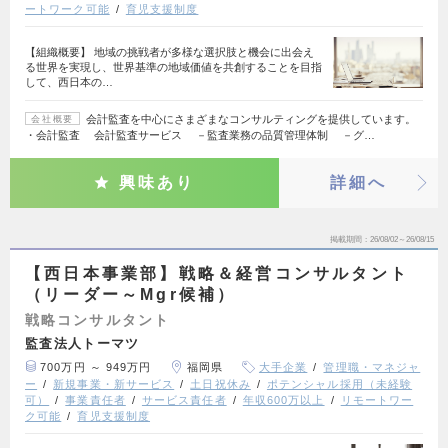
ートワーク可能
育児支援制度
【組織概要】 地域の挑戦者が多様な選択肢と機会に出会え
る世界を実現し、世界基準の地域価値を共創することを目指
して、西日本の…
会計監査を中心にさまざまなコンサルティングを提供しています。
会社概要
・会計監査 会計監査サービス －監査業務の品質管理体制 －グ…
興味あり
詳細へ
掲載期間
26/08/02～26/08/15
【西日本事業部】戦略＆経営コンサルタント
（リーダー～Mgr候補）
戦略コンサルタント
監査法人トーマツ
700万円 ～ 949万円
福岡県
大手企業
管理職・マネジャ
ー
新規事業・新サービス
土日祝休み
ポテンシャル採用（未経験
可）
事業責任者
サービス責任者
年収600万以上
リモートワー
ク可能
育児支援制度