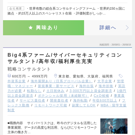
・世界有数の総合系コンサルティングファーム ・世界約150ヵ国に
会社概要
拠点 ・約15万人以上のスペシャリスト在籍 ・評価制度がしっか…
興味あり
詳細へ
掲載期間
26/08/01～26/08/19
Big4系ファーム/サイバーセキュリティコン
サルタント/高年収/福利厚生充実
戦略コンサルタント
600万円 ～ 4999万円
東京都、愛知県、大阪府、福岡県
外資系企業
海外展開あり（日系グローバル企業）
大手企業
管理
職・マネジャー
新規事業・新サービス
海外出張
海外折衝
英語
力が必要
転勤なし
土日祝休み
3,000万円以上資金調達済
1億円
以上資金調達済
ポテンシャル採用（未経験可）
CxO候補
事業責
任者
サービス責任者
開発責任者
海外転勤
年収600万以上
フ
レックス勤務
リモートワーク可能
副業してもOK
MBA・留学支援
制度
■職務内容 サイバーリスクは、昨今のデジタルを活用した
事業展開、データの高度な利活用、ならびにリモートワーク
主体の働き方…