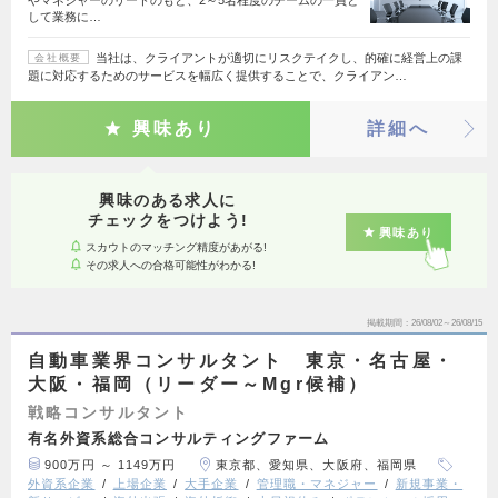
やマネジャーのリードのもと、2～5名程度のチームの一員と
して業務に…
当社は、クライアントが適切にリスクテイクし、的確に経営上の課
会社概要
題に対応するためのサービスを幅広く提供することで、クライアン…
興味あり
詳細へ
興味のある求人に
チェックをつけよう!
興味あり
スカウトのマッチング精度があがる!
その求人への合格可能性がわかる!
掲載期間
26/08/02～26/08/15
自動車業界コンサルタント 東京・名古屋・
大阪・福岡（リーダー～Mgr候補）
戦略コンサルタント
有名外資系総合コンサルティングファーム
900万円 ～ 1149万円
東京都、愛知県、大阪府、福岡県
外資系企業
上場企業
大手企業
管理職・マネジャー
新規事業・