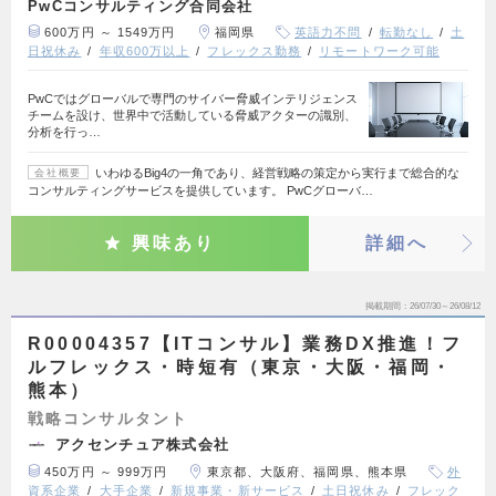
PwCコンサルティング合同会社
600万円 ～ 1549万円
福岡県
英語力不問
転勤なし
土
日祝休み
年収600万以上
フレックス勤務
リモートワーク可能
PwCではグローバルで専門のサイバー脅威インテリジェンス
チームを設け、世界中で活動している脅威アクターの識別、
分析を行っ…
いわゆるBig4の一角であり、経営戦略の策定から実行まで総合的な
会社概要
コンサルティングサービスを提供しています。 PwCグローバ…
興味あり
詳細へ
掲載期間
26/07/30～26/08/12
R00004357【ITコンサル】業務DX推進！フ
ルフレックス・時短有（東京・大阪・福岡・
熊本）
戦略コンサルタント
アクセンチュア株式会社
450万円 ～ 999万円
東京都、大阪府、福岡県、熊本県
外
資系企業
大手企業
新規事業・新サービス
土日祝休み
フレック