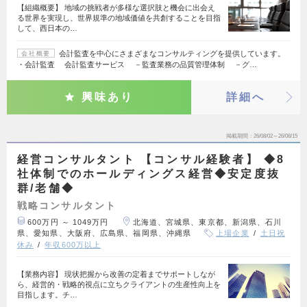
【組織概要】 地域の挑戦者が多様な選択肢と機会に出会え
る世界を実現し、世界規準の地域価値を共創することを目指
して、西日本の…
会計監査を中心にさまざまなコンサルティングを提供しています。
会社概要
・会計監査 会計監査サービス －監査業務の品質管理体制 －グ…
興味あり
詳細へ
掲載期間
26/08/02～26/08/15
経営コンサルタント 【コンサル経験者】 ◆8
社体制でのホールディングス経営◆安定度抜
群/老舗◆
戦略コンサルタント
600万円 ～ 1049万円
北海道、宮城県、東京都、新潟県、石川
県、愛知県、大阪府、広島県、福岡県、沖縄県
上場企業
土日祝
休み
年収600万以上
【業務内容】 現状把握から改善の定着までサポートしなが
ら、経営的・戦略的視点に立ちクライアントの生産性向上を
目指します。チ…