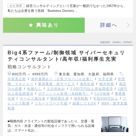
経営コンサルティングという言葉が一般的でなかった1957年から、
会社概要
私たちは企業を救う医師「Business Doctors…
興味あり
詳細へ
掲載期間
26/08/01～26/08/20
Big4系ファーム/制御領域 サイバーセキュリ
ティコンサルタント/高年収/福利厚生充実
戦略コンサルタント
800万円 ～ 4999万円
東京都、愛知県、大阪府、福岡県
外資系企業
海外展開あり（日系グローバル企業）
大手企業
管理
職・マネジャー
新規事業・新サービス
海外出張
海外折衝
英語
力が必要
転勤なし
土日祝休み
3,000万円以上資金調達済
1億円
以上資金調達済
ポテンシャル採用（未経験可）
CxO候補
事業責
任者
サービス責任者
開発責任者
海外転勤
年収600万以上
フ
レックス勤務
リモートワーク可能
副業してもOK
MBA・留学支援
制度
■職務内容 クライアントの製造設備であったり、交通・電
気・ガス・水道・通信等の社会インフラで用いられる設備
は、スマート化お…