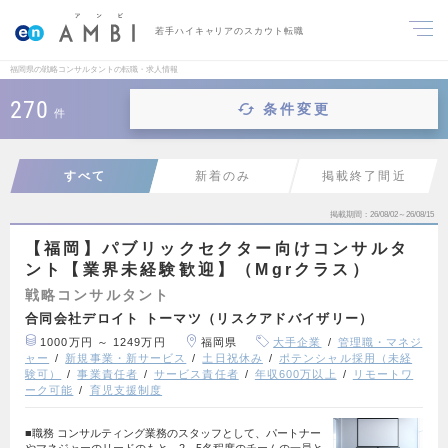
若手ハイキャリアのスカウト転職
福岡県の戦略コンサルタントの転職・求人情報
270
条件変更
件
すべて
新着のみ
掲載終了間近
掲載期間
26/08/02～26/08/15
【福岡】パブリックセクター向けコンサルタ
ント【業界未経験歓迎】（Mgrクラス）
戦略コンサルタント
合同会社デロイト トーマツ（リスクアドバイザリー）
1000万円 ～ 1249万円
福岡県
大手企業
管理職・マネジ
ャー
新規事業・新サービス
土日祝休み
ポテンシャル採用（未経
験可）
事業責任者
サービス責任者
年収600万以上
リモートワ
ーク可能
育児支援制度
■職務 コンサルティング業務のスタッフとして、パートナー