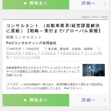
興味あり
詳細へ
掲載期間
26/07/31～26/08/20
コンサルタント （自動車業界/経営課題解決
に貢献）【戦略～実行まで/グローバル展開】
戦略コンサルタント
PwCコンサルティング合同会社
600万円 ～ 1549万円
東京都、愛知県、大阪府、福岡県
英語力不問
転勤なし
土日祝休み
年収600万以上
フレックス勤
務
リモートワーク可能
自動車業界を中心とするクライアントへのコンサルティング
サービスの提案および提供に特化したコンサルタントとして
活躍いただき…
いわゆるBig4の一角であり、経営戦略の策定から実行まで総合的な
会社概要
コンサルティングサービスを提供しています。 PwCグローバ…
興味あり
詳細へ