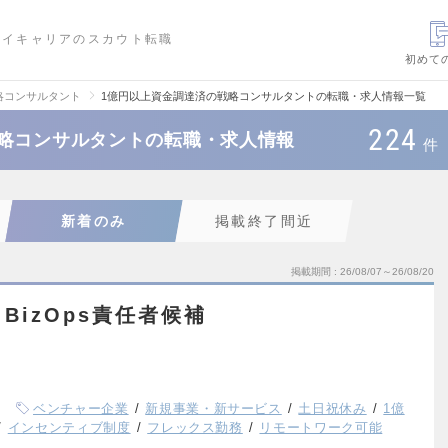
ハイキャリアのスカウト転職
初めて
略コンサルタント
1億円以上資金調達済の戦略コンサルタントの転職・求人情報一覧
224
戦略コンサルタントの転職・求人情報
件
新着のみ
掲載終了間近
掲載期間
26/08/07～26/08/20
BizOps責任者候補
ベンチャー企業
新規事業・新サービス
土日祝休み
1億
インセンティブ制度
フレックス勤務
リモートワーク可能