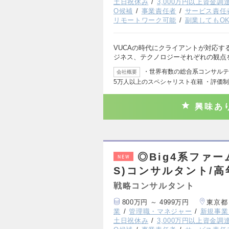
土日祝休み
3,000万円以上資金調
O候補
事業責任者
サービス責任
リモートワーク可能
副業してもO
VUCAの時代にクライアントが対応
ジネス、テクノロジーそれぞれの観点
・世界有数の総合系コンサルティ
会社概要
5万人以上のスペシャリスト在籍 ・評価
興味あ
◎Big4系ファ
NEW
S)コンサルタント/
戦略コンサルタント
800万円 ～ 4999万円
東京都
業
管理職・マネジャー
新規事業
土日祝休み
3,000万円以上資金調