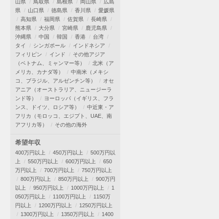
山県
鳥取県
島根県
岡山県
広島
県
山口県
徳島県
香川県
愛媛県
高知県
福岡県
佐賀県
長崎県
熊本県
大分県
宮崎県
鹿児島県
沖縄県
中国
韓国
香港
台湾
タイ
シンガポール
インドネシア
フィリピン
インド
その他アジア
（ベトナム、ミャンマー等）
北米（ア
メリカ、カナダ等）
中南米（メキシ
コ、ブラジル、アルゼンチン等）
オセ
アニア（オーストラリア、ニュージーラ
ンド等）
ヨーロッパ（イギリス、フラ
ンス、ドイツ、ロシア等）
中近東・ア
フリカ（モロッコ、エジプト、UAE、南
アフリカ等）
その他の海外
希望年収
400万円以上
450万円以上
500万円以
上
550万円以上
600万円以上
650
万円以上
700万円以上
750万円以上
800万円以上
850万円以上
900万円
以上
950万円以上
1000万円以上
1
050万円以上
1100万円以上
1150万
円以上
1200万円以上
1250万円以上
1300万円以上
1350万円以上
1400