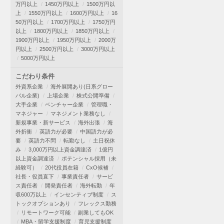
万円以上
1450万円以上
1500万円以
上
1550万円以上
1600万円以上
16
50万円以上
1700万円以上
1750万円
以上
1800万円以上
1850万円以上
1900万円以上
1950万円以上
2000万
円以上
2500万円以上
3000万円以上
5000万円以上
こだわり条件
外資系企業
海外展開あり(日系グロー
バル企業)
上場企業
株式公開準備
大手企業
ベンチャー企業
管理職・
マネジャー
マネジメント業務なし
新規事業・新サービス
海外出張
海
外折衝
英語力が必要
中国語力が必
要
英語力不問
転勤なし
土日祝休
み
3,000万円以上資金調達済
1億円
以上資金調達済
ポテンシャル採用（未
経験可）
20代役員在籍
CxO候補
社長・役員直下
事業責任者
サービ
ス責任者
開発責任者
海外転勤
年
収600万以上
インセンティブ制度
ス
トックオプションあり
フレックス勤務
リモートワーク可能
副業してもOK
MBA・留学支援制度
育児支援制度