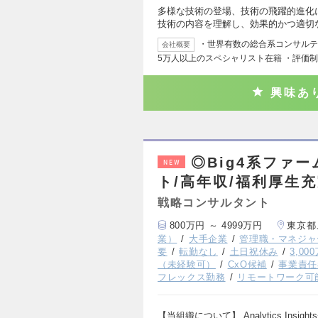
多様な技術の登場、技術の飛躍的進化
技術の内容を理解し、効果的かつ適切
・世界有数の総合系コンサルティ
会社概要
5万人以上のスペシャリスト在籍 ・評価
興味あ
◎Big4系ファーム/
NEW
ト/高年収/福利厚生
戦略コンサルタント
800万円 ～ 4999万円
東京都
業）
大手企業
管理職・マネジャ
要
転勤なし
土日祝休み
3,0
（未経験可）
CxO候補
事業責任
フレックス勤務
リモートワーク可
【当組織について】 Analytics In