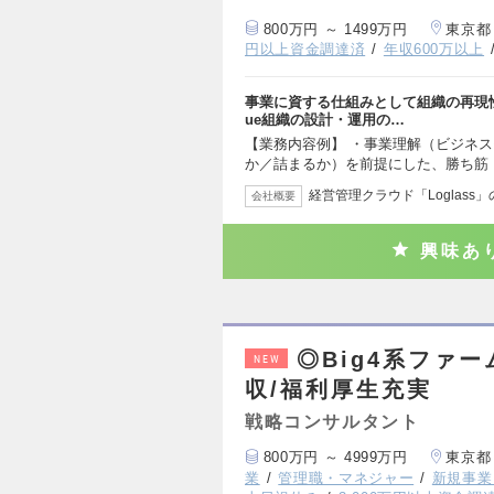
800万円 ～ 1499万円
東京都
円以上資金調達済
年収600万以上
事業に資する仕組みとして組織の再現性
ue組織の設計・運用の…
【業務内容例】 ・事業理解（ビジネ
か／詰まるか）を前提にした、勝ち筋
経営管理クラウド「Loglass
会社概要
興味あ
◎Big4系ファ
NEW
収/福利厚生充実
戦略コンサルタント
800万円 ～ 4999万円
東京都
業
管理職・マネジャー
新規事業