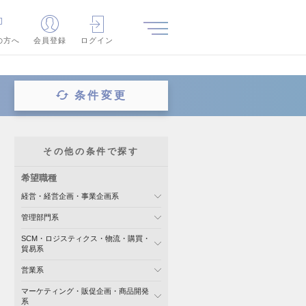
の方へ
会員登録
ログイン
条件変更
その他の条件で探す
希望職種
経営・経営企画・事業企画系
管理部門系
SCM・ロジスティクス・物流・購買・
貿易系
営業系
マーケティング・販促企画・商品開発
系