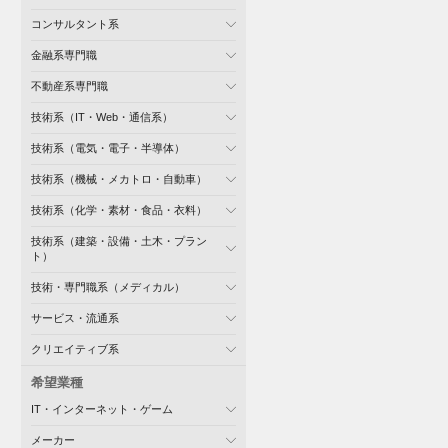
コンサルタント系
金融系専門職
不動産系専門職
技術系（IT・Web・通信系）
技術系（電気・電子・半導体）
技術系（機械・メカトロ・自動車）
技術系（化学・素材・食品・衣料）
技術系（建築・設備・土木・プラン
ト）
技術・専門職系（メディカル）
サービス・流通系
クリエイティブ系
希望業種
IT・インターネット・ゲーム
メーカー