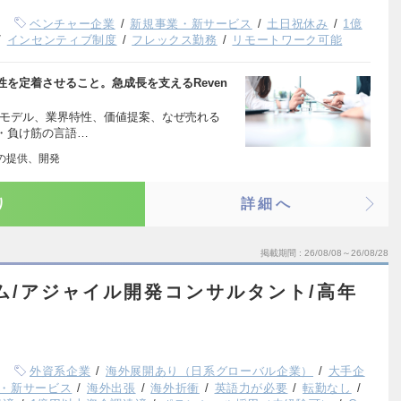
ベンチャー企業
新規事業・新サービス
土日祝休み
1億
インセンティブ制度
フレックス勤務
リモートワーク可能
を定着させること。急成長を支えるReven
スモデル、業界特性、価値提案、なぜ売れる
・負け筋の言語…
」の提供、開発
り
詳細へ
掲載期間
26/08/08～26/08/28
ーム/アジャイル開発コンサルタント/高年
外資系企業
海外展開あり（日系グローバル企業）
大手企
・新サービス
海外出張
海外折衝
英語力が必要
転勤なし