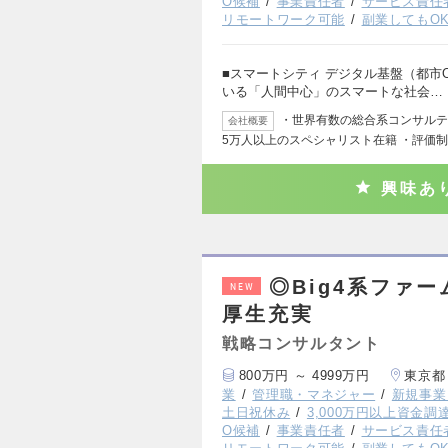
O候補
事業責任者
サービス責任
リモートワーク可能
副業してもO
■スマートシティ デジタル基盤（都市OS）
いる「人間中心」のスマートな社会…
・世界有数の総合系コンサルティ
会社概要
5万人以上のスペシャリスト在籍 ・評価
興味あ
◎Big4系ファ
NEW
厚生充実
戦略コンサルタント
800万円 ～ 4999万円
東京都
業
管理職・マネジャー
新規事業
土日祝休み
3,000万円以上資金調
O候補
事業責任者
サービス責任