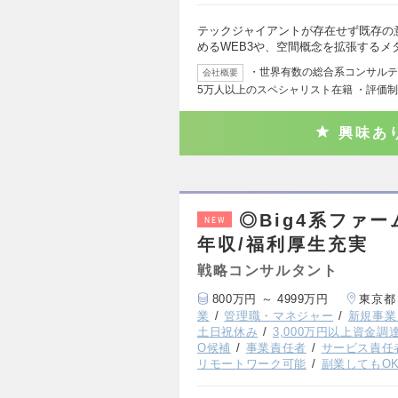
テックジャイアントが存在せず既存の
めるWEB3や、空間概念を拡張するメ
・世界有数の総合系コンサルティ
会社概要
5万人以上のスペシャリスト在籍 ・評価
興味あ
◎Big4系ファ
NEW
年収/福利厚生充実
戦略コンサルタント
800万円 ～ 4999万円
東京都
業
管理職・マネジャー
新規事業
土日祝休み
3,000万円以上資金調
O候補
事業責任者
サービス責任
リモートワーク可能
副業してもO