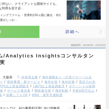
に伴ない、クライアントも開発サイドも、
な利用を促す必…
ングファーム ・世界約150ヵ国に拠点 ・約1
制度がしっか…
り
詳細へ
掲載期間
26/08/08～26/08/26
Analytics Insightsコンサルタン
充実
、大阪府
外資系企業
海外展開あり（日系グローバル企
ー
新規事業・新サービス
海外出張
海外折衝
英語力が必
00万円以上資金調達済
1億円以上資金調達済
ポテンシャル採用
者
サービス責任者
開発責任者
海外転勤
年収600万以上
能
副業してもOK
MBA・留学支援制度
sightsチームでは、AIの事業利活用に向け戦略策