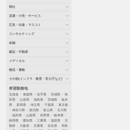
商社
流通・小売・サービス
広告・出版・マスコミ
コンサルティング
金融
建設・不動産
メディカル
物流・運輸
その他(インフラ・教育・官公庁など)
希望勤務地
北海道
青森県
岩手県
宮城県
秋
田県
山形県
福島県
茨城県
栃木
県
群馬県
埼玉県
千葉県
東京都
神奈川県
新潟県
富山県
石川県
福井県
山梨県
長野県
岐阜県
静岡県
愛知県
三重県
滋賀県
京
都府
大阪府
兵庫県
奈良県
和歌