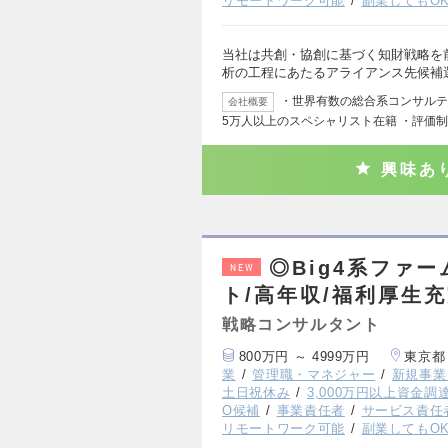
リモートワーク可能
副業してもO
当社は共創・協創に基づく知財戦略を
析の工程にあたるアライアンス先候補
・世界有数の総合系コンサルティ
会社概要
5万人以上のスペシャリスト在籍 ・評価
興味あ
◎Big4系ファー
NEW
ト/高年収/福利厚生
戦略コンサルタント
800万円 ～ 4999万円
東京都
業
管理職・マネジャー
新規事業
土日祝休み
3,000万円以上資金調
O候補
事業責任者
サービス責任
リモートワーク可能
副業してもO