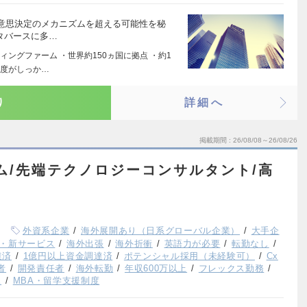
意思決定のメカニズムを超える可能性を秘
タバースに多…
ングファーム ・世界約150ヵ国に拠点 ・約1
制度がしっか…
り
詳細へ
掲載期間
26/08/08～26/08/26
ーム/先端テクノロジーコンサルタント/高
外資系企業
海外展開あり（日系グローバル企業）
大手企
・新サービス
海外出張
海外折衝
英語力が必要
転勤なし
達済
1億円以上資金調達済
ポテンシャル採用（未経験可）
Cx
者
開発責任者
海外転勤
年収600万以上
フレックス勤務
K
MBA・留学支援制度