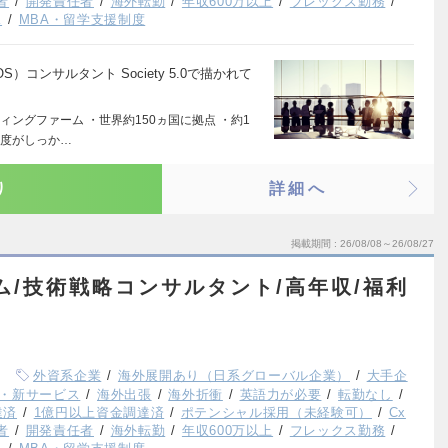
者
開発責任者
海外転勤
年収600万以上
フレックス勤務
K
MBA・留学支援制度
コンサルタント Society 5.0で描かれて
ングファーム ・世界約150ヵ国に拠点 ・約1
制度がしっか…
り
詳細へ
掲載期間
26/08/08～26/08/27
ーム/技術戦略コンサルタント/高年収/福利
外資系企業
海外展開あり（日系グローバル企業）
大手企
・新サービス
海外出張
海外折衝
英語力が必要
転勤なし
達済
1億円以上資金調達済
ポテンシャル採用（未経験可）
Cx
者
開発責任者
海外転勤
年収600万以上
フレックス勤務