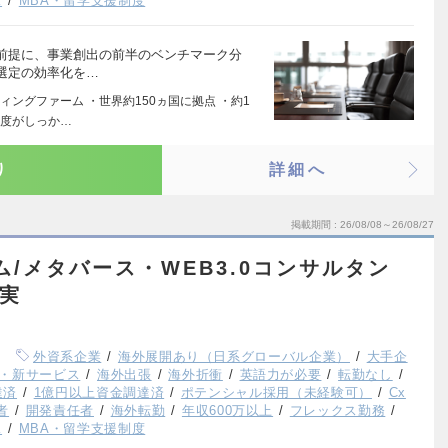
K
MBA・留学支援制度
前提に、事業創出の前半のベンチマーク分
選定の効率化を…
ングファーム ・世界約150ヵ国に拠点 ・約1
制度がしっか…
り
詳細へ
掲載期間
26/08/08～26/08/27
ム/メタバース・WEB3.0コンサルタン
充実
外資系企業
海外展開あり（日系グローバル企業）
大手企
・新サービス
海外出張
海外折衝
英語力が必要
転勤なし
達済
1億円以上資金調達済
ポテンシャル採用（未経験可）
Cx
者
開発責任者
海外転勤
年収600万以上
フレックス勤務
K
MBA・留学支援制度