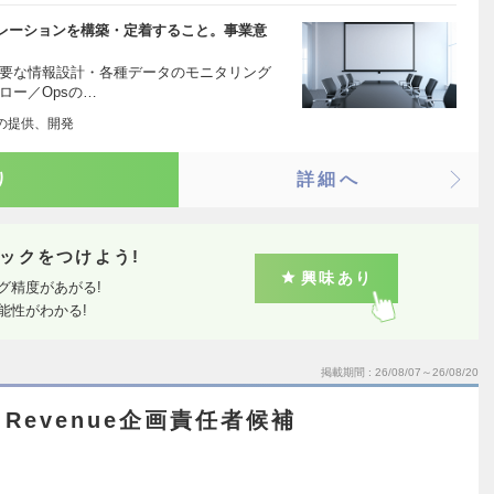
レーションを構築・定着すること。事業意
必要な情報設計・各種データのモニタリング
ロー／Opsの…
」の提供、開発
り
詳細へ
ックをつけよう!
興味あり
グ精度があがる!
能性がわかる!
掲載期間
26/08/07～26/08/20
Revenue企画責任者候補