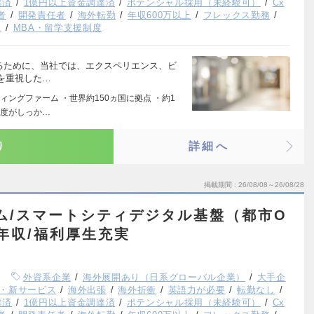
達済
1億円以上資金調達済
ポテンシャル採用（未経験可）
Cx
者
開発責任者
海外転勤
年収600万以上
フレックス勤務
K
MBA・留学支援制度
するために、当社では、エクスペリエンス、ビ
を重視した…
ングファーム ・世界約150ヵ国に拠点 ・約1
制度がしっか…
り
詳細へ
掲載期間
26/08/08～26/08/28
ーム/スマートシティデジタル基盤（都市O
高年収/福利厚生充実
外資系企業
海外展開あり（日系グローバル企業）
大手企
・新サービス
海外出張
海外折衝
英語力が必要
転勤なし
達済
1億円以上資金調達済
ポテンシャル採用（未経験可）
Cx