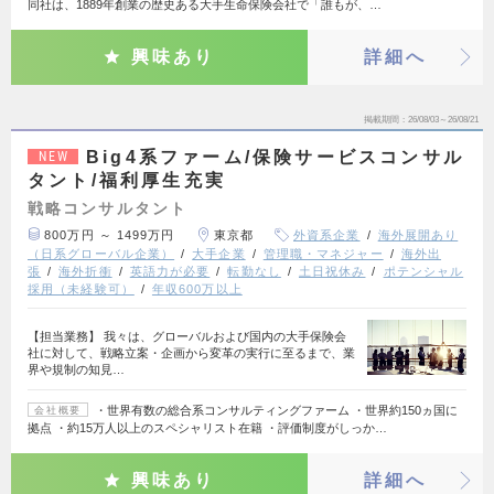
同社は、1889年創業の歴史ある大手生命保険会社で「誰もが、…
興味あり
詳細へ
掲載期間
26/08/03～26/08/21
Big4系ファーム/保険サービスコンサル
NEW
タント/福利厚生充実
戦略コンサルタント
800万円 ～ 1499万円
東京都
外資系企業
海外展開あり
（日系グローバル企業）
大手企業
管理職・マネジャー
海外出
張
海外折衝
英語力が必要
転勤なし
土日祝休み
ポテンシャル
採用（未経験可）
年収600万以上
【担当業務】 我々は、グローバルおよび国内の大手保険会
社に対して、戦略立案・企画から変革の実行に至るまで、業
界や規制の知見…
・世界有数の総合系コンサルティングファーム ・世界約150ヵ国に
会社概要
拠点 ・約15万人以上のスペシャリスト在籍 ・評価制度がしっか…
興味あり
詳細へ