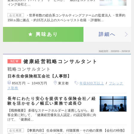
ィング会社と…
・世界有数の総合系コンサルティングファームの監査法人 ・世界約
会社概要
150ヵ国に拠点 ・約15万人以上のスペシャリスト在籍 ・評価制…
興味あり
詳細へ
掲載期間
26/08/06～26/08/19
健康経営戦略コンサルタント
NEW
戦略コンサルタント
日本生命保険相互会社【人事部】
850万円 ～ 1049万円
東京都
年収600万以上
フレック
ス勤務
長年にわたり安心を提供する保険会社／経
験を活かせる／幅広い業務で成長◎
【職務概要】 多様なステークホルダーと連携しながら、顧
客企業に対して、「健康経営優良法人認定」の認定取得に向
けて、「健康経…
【事業内容】 生命保険業、付随業務・その他の業務 【会社の特徴】
会社概要