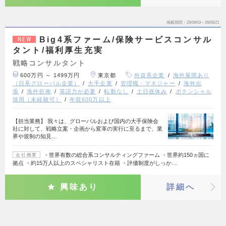
掲載期間
26/08/03～26/08/21
Big4系ファーム/保険サービスコンサル
NEW
タント/福利厚生充実
戦略コンサルタント
600万円 ～ 1499万円
東京都
外資系企業
海外展開あり
（日系グローバル企業）
大手企業
管理職・マネジャー
海外出
張
海外折衝
英語力が必要
転勤なし
土日祝休み
ポテンシャル
採用（未経験可）
年収600万以上
【担当業務】 我々は、グローバルおよび国内の大手保険会
社に対して、戦略立案・企画から変革の実行に至るまで、業
界や規制の知見…
・世界有数の総合系コンサルティングファーム ・世界約150ヵ国に
会社概要
拠点 ・約15万人以上のスペシャリスト在籍 ・評価制度がしっか…
興味あり
詳細へ