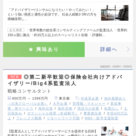
「アドバイザリー/コンサルになりたい！やってみたい！」
という強い熱意と適性が必須です。 社会人経験2-3年の方を
積極採用し…
・世界有数の総合系コンサルティングファームの監査法人 ・世界約
会社概要
150ヵ国に拠点 ・約15万人以上のスペシャリスト在籍 ・評価制…
興味あり
詳細へ
掲載期間
26/08/07～26/08/25
◎第二新卒歓迎◎保険会社向けアドバ
NEW
イザリー/Big4系監査法人
戦略コンサルタント
800万円 ～ 1399万円
東京都
外資系企業
海外展開あり
（日系グローバル企業）
大手企業
管理職・マネジャー
新規事
業・新サービス
海外出張
海外折衝
英語力が必要
転勤なし
土
日祝休み
ポテンシャル採用（未経験可）
事業責任者
年収600万以
上
フレックス勤務
リモートワーク可能
MBA・留学支援制度
【監査法人としてアドバイザリーサービスを提供する目的】
監査法人のアドバイザリーサービスが、一般的なコンサルテ