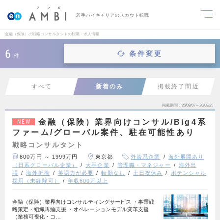
若手ハイキャリアのスカウト転職
金融（保険）の戦略コンサルタントの転職・求人情報
6
条件変更
件
すべて
新着のみ
掲載終了間近
掲載期間
26/08/07～26/08/25
金融（保険）業界向けコンサル/Big4系
NEW
ファーム/グローバル案件、駐在可能性あり
戦略コンサルタント
800万円 ～ 1999万円
東京都
外資系企業
海外展開あり
（日系グローバル企業）
大手企業
管理職・マネジャー
海外出
張
海外折衝
英語力が必要
転勤なし
土日祝休み
ポテンシャル
採用（未経験可）
年収600万以上
金融（保険）業界向けコンサルティングサービス ・事業戦
略策定・組織再編支援 ・オペレーションモデル変革支援
（業務可視化・コ…