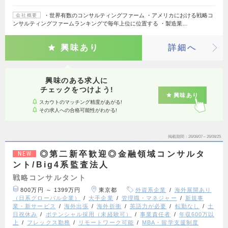
・世界有数のコンサルティングファーム ・アメリカにおける戦略コ
会社概要
ンサルティングファームランキングで毎年上位に位置する ・製造業…
興味あり
詳細へ
興味のある求人に
チェックをつけよう!
興味あり
スカウトのマッチング精度があがる!
その求人への合格可能性がわかる!
掲載期間
26/08/07～26/08/25
◎第二新卒歓迎◎金融領域コンサルタ
NEW
ント/Big4系監査法人
戦略コンサルタント
800万円 ～ 1399万円
東京都
外資系企業
海外展開あり
（日系グローバル企業）
大手企業
管理職・マネジャー
新規事
業・新サービス
海外出張
海外折衝
英語力が必要
転勤なし
土
日祝休み
ポテンシャル採用（未経験可）
事業責任者
年収600万以
上
フレックス勤務
リモートワーク可能
MBA・留学支援制度