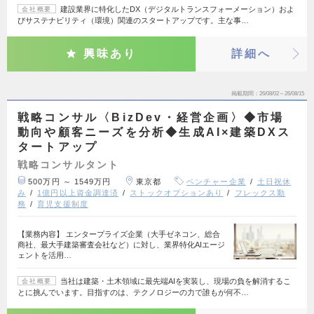
建設業界に特化したDX（デジタルトランスフォーメーション）およ
会社概要
びサステナビリティ（環境）関連のスタートアップです。主な事…
興味あり
詳細へ
掲載期間
26/08/02～26/08/15
戦略コンサル〈BizDev・経営企画〉◆市場
動向や顧客ニーズを分析◆生成AI×建築DXス
タートアップ
戦略コンサルタント
500万円 ～ 1549万円
東京都
ベンチャー企業
土日祝休
み
1億円以上資金調達済
ストックオプションあり
フレックス勤
務
育児支援制度
【業務内容】 エンタープライズ企業（大手ゼネコン、総合
商社、最大手建築審査会社など）に対し、業界特化AIエージ
ェントを活用…
当社は建築・土木領域に最先端AIを実装し、現場の負を解消するこ
会社概要
とに挑んでいます。目指すのは、テクノロジーの力で誰もが何不…