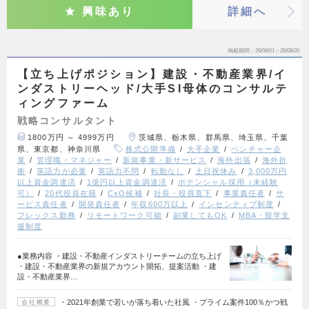
興味あり
詳細へ
掲載期間
26/08/01～26/08/20
【立ち上げポジション】建設・不動産業界/イ
ンダストリーヘッド/大手SI母体のコンサルテ
ィングファーム
戦略コンサルタント
1800万円 ～ 4999万円
茨城県、栃木県、群馬県、埼玉県、千葉
県、東京都、神奈川県
株式公開準備
大手企業
ベンチャー企
業
管理職・マネジャー
新規事業・新サービス
海外出張
海外折
衝
英語力が必要
英語力不問
転勤なし
土日祝休み
3,000万円
以上資金調達済
1億円以上資金調達済
ポテンシャル採用（未経験
可）
20代役員在籍
CxO候補
社長・役員直下
事業責任者
サ
ービス責任者
開発責任者
年収600万以上
インセンティブ制度
フレックス勤務
リモートワーク可能
副業してもOK
MBA・留学支
援制度
●業務内容 ・建設・不動産インダストリーチームの立ち上げ
・建設・不動産業界の新規アカウント開拓、提案活動 ・建
設・不動産業界…
・2021年創業で若いが落ち着いた社風 ・プライム案件100％かつ戦
会社概要