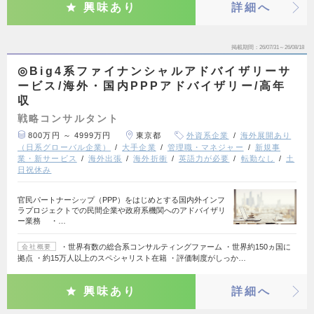
興味あり
詳細へ
掲載期間
26/07/31～26/08/18
◎Big4系ファイナンシャルアドバイザリーサ
ービス/海外・国内PPPアドバイザリー/高年
収
戦略コンサルタント
800万円 ～ 4999万円
東京都
外資系企業
海外展開あり
（日系グローバル企業）
大手企業
管理職・マネジャー
新規事
業・新サービス
海外出張
海外折衝
英語力が必要
転勤なし
土
日祝休み
官民パートナーシップ（PPP）をはじめとする国内外インフ
ラプロジェクトでの民間企業や政府系機関へのアドバイザリ
ー業務 ・…
・世界有数の総合系コンサルティングファーム ・世界約150ヵ国に
会社概要
拠点 ・約15万人以上のスペシャリスト在籍 ・評価制度がしっか…
興味あり
詳細へ