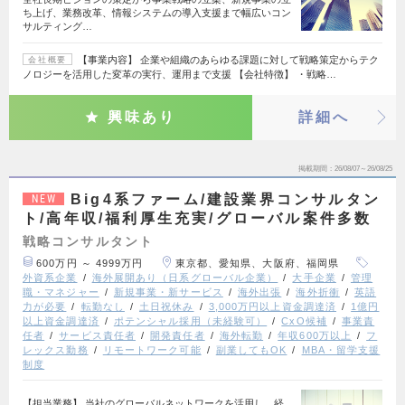
ち上げ、業務改革、情報システムの導入支援まで幅広いコン
サルティング…
【事業内容】 企業や組織のあらゆる課題に対して戦略策定からテク
会社概要
ノロジーを活用した変革の実行、運用まで支援 【会社特徴】 ・戦略…
興味あり
詳細へ
掲載期間
26/08/07～26/08/25
Big4系ファーム/建設業界コンサルタン
NEW
ト/高年収/福利厚生充実/グローバル案件多数
戦略コンサルタント
600万円 ～ 4999万円
東京都、愛知県、大阪府、福岡県
外資系企業
海外展開あり（日系グローバル企業）
大手企業
管理
職・マネジャー
新規事業・新サービス
海外出張
海外折衝
英語
力が必要
転勤なし
土日祝休み
3,000万円以上資金調達済
1億円
以上資金調達済
ポテンシャル採用（未経験可）
CxO候補
事業責
任者
サービス責任者
開発責任者
海外転勤
年収600万以上
フ
レックス勤務
リモートワーク可能
副業してもOK
MBA・留学支援
制度
【担当業務】 当社のグローバルネットワークを活用し、経