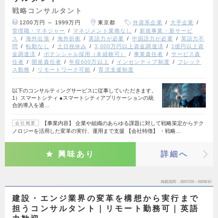
戦略コンサルタント
1200万円 ～ 1999万円
東京都
外資系企業
大手企業
管理職・マネジャー
マネジメント業務なし
新規事業・新サービ
ス
海外出張
海外折衝
英語力が必要
中国語力が必要
英語力不
問
転勤なし
土日祝休み
3,000万円以上資金調達済
1億円以上資
金調達済
ポテンシャル採用（未経験可）
事業責任者
サービス責
任者
開発責任者
年収600万以上
インセンティブ制度
フレック
ス勤務
リモートワーク可能
育児支援制度
以下のコンサルティングサービスに従事していただきます。
1）スマートシティ ●スマートシティアプリケーションの統
合的導入を通…
【事業内容】 企業や組織のあらゆる課題に対して戦略策定からテク
会社概要
ノロジーを活用した変革の実行、運用まで支援 【会社特徴】 ・戦略…
興味あり
詳細へ
掲載期間
26/07/28～26/08/10
建設・エンジ業界の変革を構想から実行まで
担うコンサルタント｜リモート勤務可｜英語