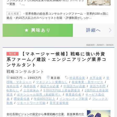
ー業務 ・…
・世界有数の総合系コンサルティングファーム ・世界約150ヵ国に
会社概要
拠点 ・約15万人以上のスペシャリスト在籍 ・評価制度がしっか…
興味あり
詳細へ
掲載期間
26/08/07～26/08/24
【マネージャー候補】戦略に強い外資
NEW
系ファーム／建設・エンジニアリング業界コ
ンサルタント
戦略コンサルタント
900万円 ～ 1999万円
東京都
外資系企業
大手企業
管
理職・マネジャー
マネジメント業務なし
新規事業・新サービス
海外出張
海外折衝
英語力が必要
中国語力が必要
英語力不問
転勤なし
土日祝休み
3,000万円以上資金調達済
1億円以上資金調
達済
ポテンシャル採用（未経験可）
事業責任者
サービス責任
者
開発責任者
年収600万以上
インセンティブ制度
フレックス
勤務
リモートワーク可能
育児支援制度
全社長期ビジョンの策定から事業戦略の立案、新規事業の立