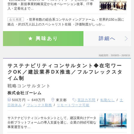
営戦略・新規事業戦略策定からオペレーション改革、IT導
入・定着化まで…
・世界有数の総合系コンサルティングファーム ・世界約150ヵ国に
会社概要
拠点 ・約15万人以上のスペシャリスト在籍 ・評価制度がしっか…
興味あり
詳細へ
掲載期間
26/08/05～26/08/19
サステナビリティコンサルタント◆在宅ワー
クOK／建設業界DX推進／フルフレックスタ
イム制
戦略コンサルタント
株式会社ゴーレム
500万円 ～ 649万円
東京都
英語力不問
転勤なし
土
日祝休み
フレックス勤務
リモートワーク可能
サステナビリティコンサルタントとして、建設業向けデータ
分析プラットフォームの導入支援を通じ、企業の持続可能な
事業運営をサ…