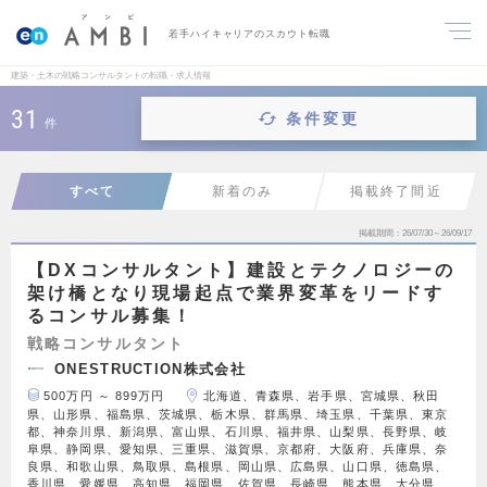
若手ハイキャリアのスカウト転職
建築・土木の戦略コンサルタントの転職・求人情報
31
条件変更
件
すべて
新着のみ
掲載終了間近
掲載期間
26/07/30～26/09/17
【DXコンサルタント】建設とテクノロジーの
架け橋となり現場起点で業界変革をリードす
るコンサル募集！
戦略コンサルタント
ONESTRUCTION株式会社
500万円 ～ 899万円
北海道、青森県、岩手県、宮城県、秋田
県、山形県、福島県、茨城県、栃木県、群馬県、埼玉県、千葉県、東京
都、神奈川県、新潟県、富山県、石川県、福井県、山梨県、長野県、岐
阜県、静岡県、愛知県、三重県、滋賀県、京都府、大阪府、兵庫県、奈
良県、和歌山県、鳥取県、島根県、岡山県、広島県、山口県、徳島県、
香川県、愛媛県、高知県、福岡県、佐賀県、長崎県、熊本県、大分県、