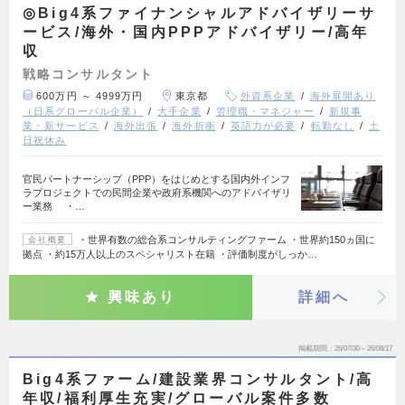
◎Big4系ファイナンシャルアドバイザリーサ
ービス/海外・国内PPPアドバイザリー/高年
収
戦略コンサルタント
600万円 ～ 4999万円
東京都
外資系企業
海外展開あり
（日系グローバル企業）
大手企業
管理職・マネジャー
新規事
業・新サービス
海外出張
海外折衝
英語力が必要
転勤なし
土
日祝休み
官民パートナーシップ（PPP）をはじめとする国内外インフ
ラプロジェクトでの民間企業や政府系機関へのアドバイザリ
ー業務 ・…
・世界有数の総合系コンサルティングファーム ・世界約150ヵ国に
会社概要
拠点 ・約15万人以上のスペシャリスト在籍 ・評価制度がしっか…
興味あり
詳細へ
掲載期間
26/07/30～26/08/17
Big4系ファーム/建設業界コンサルタント/高
年収/福利厚生充実/グローバル案件多数