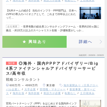
ス
海外出張
海外折衝
英語力が必要
転勤なし
土日祝休み
【IURチームの紹介】 当社のインフラ・PPP部門は、日本へ
のPFIの導入のパイオニアとして、これまで20年以上にわた
って…
・世界有数の総合系コンサルティングファーム ・世界約150ヵ国に
会社概要
拠点 ・約15万人以上のスペシャリスト在籍 ・評価制度がしっか…
興味あり
詳細へ
掲載期間
26/08/08～26/08/29
◎海外・国内PPPアドバイザリー/Big
NEW
4系ファイナンシャルアドバイザリーサービ
ス/高年収
戦略コンサルタント
600万円 ～ 4999万円
東京都
海外展開あり（日系グロー
バル企業）
大手企業
管理職・マネジャー
新規事業・新サービ
ス
海外出張
海外折衝
英語力が必要
転勤なし
土日祝休み
官民パートナーシップ（PPP）をはじめとする国内外インフ
ラプロジェクトでの民間企業や政府系機関へのアドバイザリ