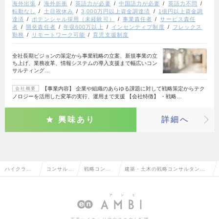
海外出張
海外折衝
英語力が必要
中国語力が必要
英語力不問
転勤なし
土日祝休み
3,000万円以上資金調達済
1億円以上資金調
達済
ポテンシャル採用（未経験可）
事業責任者
サービス責任
者
開発責任者
年収600万以上
インセンティブ制度
フレックス
勤務
リモートワーク可能
育児支援制度
全社長期ビジョンの策定から事業戦略の立案、新規事業の立
ち上げ、業務改革、情報システムの導入支援まで幅広いコン
サルティング…
【事業内容】 企業や組織のあらゆる課題に対して戦略策定からテク
会社概要
ノロジーを活用した変革の実行、運用まで支援 【会社特徴】 ・戦略…
興味あり
詳細へ
ハイクラス
コンサルタ
戦略コンサ
建築・土木の戦略コンサルタント
求人TOP
ント系
ルタント
の転職・求人情報一覧