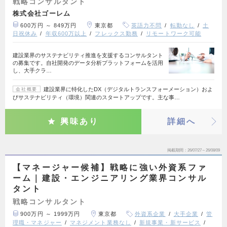
戦略コンサルタント
株式会社ゴーレム
600万円 ～ 849万円
東京都
英語力不問
転勤なし
土
日祝休み
年収600万以上
フレックス勤務
リモートワーク可能
建設業界のサステナビリティ推進を支援するコンサルタント
の募集です。自社開発のデータ分析プラットフォームを活用
し、大手クラ…
建設業界に特化したDX（デジタルトランスフォーメーション）およ
会社概要
びサステナビリティ（環境）関連のスタートアップです。主な事…
興味あり
詳細へ
掲載期間
26/07/27～26/08/09
【マネージャー候補】戦略に強い外資系ファ
ーム｜建設・エンジニアリング業界コンサル
タント
戦略コンサルタント
900万円 ～ 1999万円
東京都
外資系企業
大手企業
管
理職・マネジャー
マネジメント業務なし
新規事業・新サービス