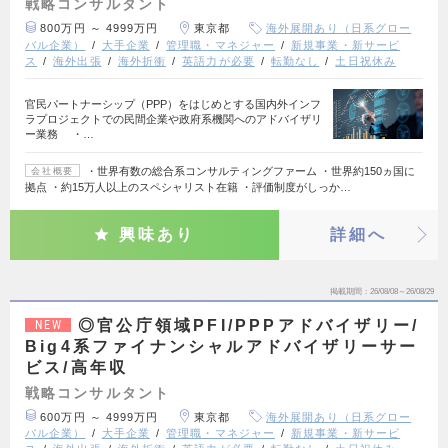
戦略コンサルタント
800万円 ～ 4999万円
東京都
海外展開あり（日系グロー
バル企業）
大手企業
管理職・マネジャー
新規事業・新サービ
ス
海外出張
海外折衝
英語力が必要
転勤なし
土日祝休み
官民パートナーシップ（PPP）をはじめとする国内外インフ
ラプロジェクトでの民間企業や政府系機関へのアドバイザリ
ー業務 ・…
・世界有数の総合系コンサルティングファーム ・世界約150ヵ国に
会社概要
拠点 ・約15万人以上のスペシャリスト在籍 ・評価制度がしっか…
興味あり
詳細へ
掲載期間
26/08/08～26/08/29
◎官公庁領域PFI/PPPアドバイザリー/
NEW
Big4系ファイナンシャルアドバイザリーサー
ビス/高年収
戦略コンサルタント
600万円 ～ 4999万円
東京都
海外展開あり（日系グロー
バル企業）
大手企業
管理職・マネジャー
新規事業・新サービ