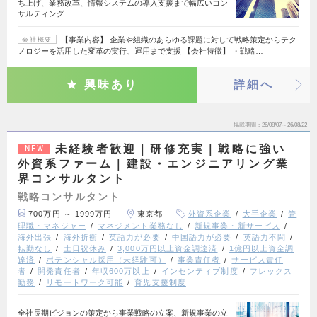
ち上げ、業務改革、情報システムの導入支援まで幅広いコン
サルティング…
【事業内容】 企業や組織のあらゆる課題に対して戦略策定からテク
会社概要
ノロジーを活用した変革の実行、運用まで支援 【会社特徴】 ・戦略…
興味あり
詳細へ
掲載期間
26/08/07～26/08/22
未経験者歓迎｜研修充実｜戦略に強い
NEW
外資系ファーム｜建設・エンジニアリング業
界コンサルタント
戦略コンサルタント
700万円 ～ 1999万円
東京都
外資系企業
大手企業
管
理職・マネジャー
マネジメント業務なし
新規事業・新サービス
海外出張
海外折衝
英語力が必要
中国語力が必要
英語力不問
転勤なし
土日祝休み
3,000万円以上資金調達済
1億円以上資金調
達済
ポテンシャル採用（未経験可）
事業責任者
サービス責任
者
開発責任者
年収600万以上
インセンティブ制度
フレックス
勤務
リモートワーク可能
育児支援制度
全社長期ビジョンの策定から事業戦略の立案、新規事業の立