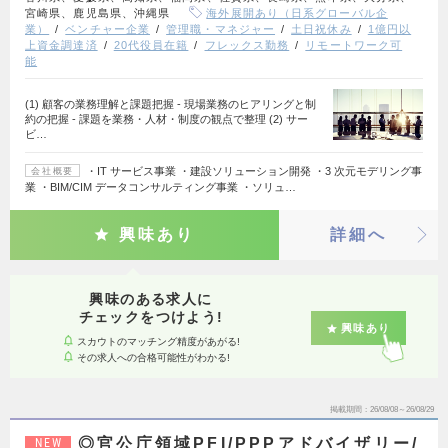
宮崎県、鹿児島県、沖縄県
海外展開あり（日系グローバル企
業）
ベンチャー企業
管理職・マネジャー
土日祝休み
1億円以
上資金調達済
20代役員在籍
フレックス勤務
リモートワーク可
能
(1) 顧客の業務理解と課題把握 - 現場業務のヒアリングと制
約の把握 - 課題を業務・人材・制度の観点で整理 (2) サー
ビ…
・IT サービス事業 ・建設ソリューション開発 ・3 次元モデリング事
会社概要
業 ・BIM/CIM データコンサルティング事業 ・ソリュ…
興味あり
詳細へ
興味のある求人に
チェックをつけよう!
興味あり
スカウトのマッチング精度があがる!
その求人への合格可能性がわかる!
掲載期間
26/08/08～26/08/29
◎官公庁領域PFI/PPPアドバイザリー/
NEW