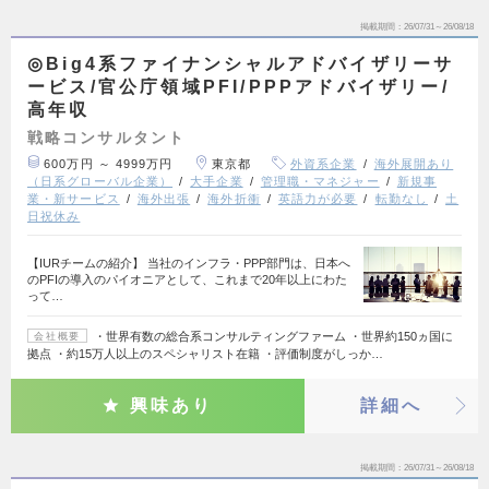
掲載期間
26/07/31～26/08/18
◎Big4系ファイナンシャルアドバイザリーサ
ービス/官公庁領域PFI/PPPアドバイザリー/
高年収
戦略コンサルタント
600万円 ～ 4999万円
東京都
外資系企業
海外展開あり
（日系グローバル企業）
大手企業
管理職・マネジャー
新規事
業・新サービス
海外出張
海外折衝
英語力が必要
転勤なし
土
日祝休み
【IURチームの紹介】 当社のインフラ・PPP部門は、日本へ
のPFIの導入のパイオニアとして、これまで20年以上にわた
って…
・世界有数の総合系コンサルティングファーム ・世界約150ヵ国に
会社概要
拠点 ・約15万人以上のスペシャリスト在籍 ・評価制度がしっか…
興味あり
詳細へ
掲載期間
26/07/31～26/08/18