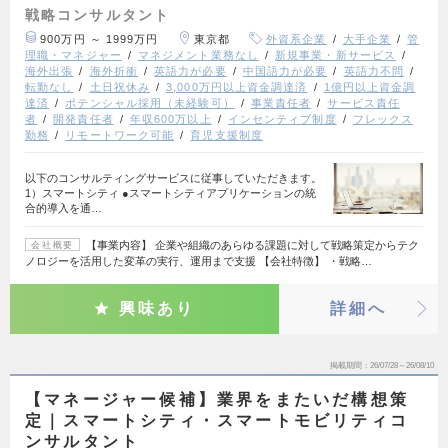
戦略コンサルタント
900万円 ～ 1999万円
東京都
外資系企業
大手企業
管
理職・マネジャー
マネジメント業務なし
新規事業・新サービス
海外出張
海外折衝
英語力が必要
中国語力が必要
英語力不問
転勤なし
土日祝休み
3,000万円以上資金調達済
1億円以上資金調
達済
ポテンシャル採用（未経験可）
事業責任者
サービス責任
者
開発責任者
年収600万以上
インセンティブ制度
フレックス
勤務
リモートワーク可能
育児支援制度
以下のコンサルティングサービスに従事していただきます。
1）スマートシティ ●スマートシティアプリケーションの統
合的導入を通…
【事業内容】 企業や組織のあらゆる課題に対して戦略策定からテク
会社概要
ノロジーを活用した変革の実行、運用まで支援 【会社特徴】 ・戦略…
興味あり
詳細へ
掲載期間
26/07/28～26/08/10
【マネージャー候補】業界をまたいだ構想策
定｜スマートシティ・スマートモビリティコ
ンサルタント