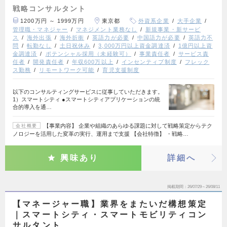
戦略コンサルタント
1200万円 ～ 1999万円
東京都
外資系企業
大手企業
管理職・マネジャー
マネジメント業務なし
新規事業・新サービ
ス
海外出張
海外折衝
英語力が必要
中国語力が必要
英語力不
問
転勤なし
土日祝休み
3,000万円以上資金調達済
1億円以上資
金調達済
ポテンシャル採用（未経験可）
事業責任者
サービス責
任者
開発責任者
年収600万以上
インセンティブ制度
フレック
ス勤務
リモートワーク可能
育児支援制度
以下のコンサルティングサービスに従事していただきます。
1）スマートシティ ●スマートシティアプリケーションの統
合的導入を通…
【事業内容】 企業や組織のあらゆる課題に対して戦略策定からテク
会社概要
ノロジーを活用した変革の実行、運用まで支援 【会社特徴】 ・戦略…
興味あり
詳細へ
掲載期間
26/07/29～26/08/11
【マネージャー職】業界をまたいだ構想策定
｜スマートシティ・スマートモビリティコン
サルタント