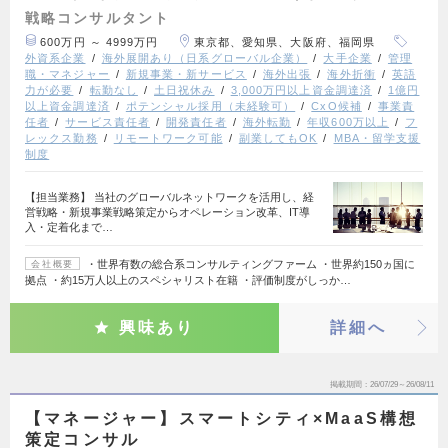
戦略コンサルタント
600万円 ～ 4999万円
東京都、愛知県、大阪府、福岡県
外資系企業
海外展開あり（日系グローバル企業）
大手企業
管理
職・マネジャー
新規事業・新サービス
海外出張
海外折衝
英語
力が必要
転勤なし
土日祝休み
3,000万円以上資金調達済
1億円
以上資金調達済
ポテンシャル採用（未経験可）
CxO候補
事業責
任者
サービス責任者
開発責任者
海外転勤
年収600万以上
フ
レックス勤務
リモートワーク可能
副業してもOK
MBA・留学支援
制度
【担当業務】 当社のグローバルネットワークを活用し、経
営戦略・新規事業戦略策定からオペレーション改革、IT導
入・定着化まで…
・世界有数の総合系コンサルティングファーム ・世界約150ヵ国に
会社概要
拠点 ・約15万人以上のスペシャリスト在籍 ・評価制度がしっか…
興味あり
詳細へ
掲載期間
26/07/29～26/08/11
【マネージャー】スマートシティ×MaaS構想
策定コンサル