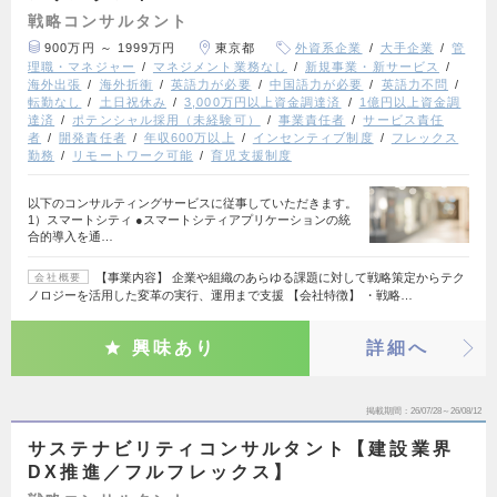
戦略コンサルタント
900万円 ～ 1999万円
東京都
外資系企業
大手企業
管
理職・マネジャー
マネジメント業務なし
新規事業・新サービス
海外出張
海外折衝
英語力が必要
中国語力が必要
英語力不問
転勤なし
土日祝休み
3,000万円以上資金調達済
1億円以上資金調
達済
ポテンシャル採用（未経験可）
事業責任者
サービス責任
者
開発責任者
年収600万以上
インセンティブ制度
フレックス
勤務
リモートワーク可能
育児支援制度
以下のコンサルティングサービスに従事していただきます。
1）スマートシティ ●スマートシティアプリケーションの統
合的導入を通…
【事業内容】 企業や組織のあらゆる課題に対して戦略策定からテク
会社概要
ノロジーを活用した変革の実行、運用まで支援 【会社特徴】 ・戦略…
興味あり
詳細へ
掲載期間
26/07/28～26/08/12
サステナビリティコンサルタント【建設業界
DX推進／フルフレックス】