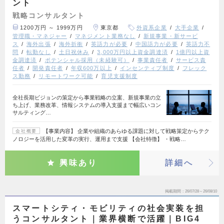
ント
戦略コンサルタント
1200万円 ～ 1999万円
東京都
外資系企業
大手企業
管理職・マネジャー
マネジメント業務なし
新規事業・新サービ
ス
海外出張
海外折衝
英語力が必要
中国語力が必要
英語力不
問
転勤なし
土日祝休み
3,000万円以上資金調達済
1億円以上資
金調達済
ポテンシャル採用（未経験可）
事業責任者
サービス責
任者
開発責任者
年収600万以上
インセンティブ制度
フレック
ス勤務
リモートワーク可能
育児支援制度
全社長期ビジョンの策定から事業戦略の立案、新規事業の立
ち上げ、業務改革、情報システムの導入支援まで幅広いコン
サルティング…
【事業内容】 企業や組織のあらゆる課題に対して戦略策定からテク
会社概要
ノロジーを活用した変革の実行、運用まで支援 【会社特徴】 ・戦略…
興味あり
詳細へ
掲載期間
26/07/28～26/08/10
スマートシティ・モビリティの社会実装を担
うコンサルタント｜業界横断で活躍｜BIG4