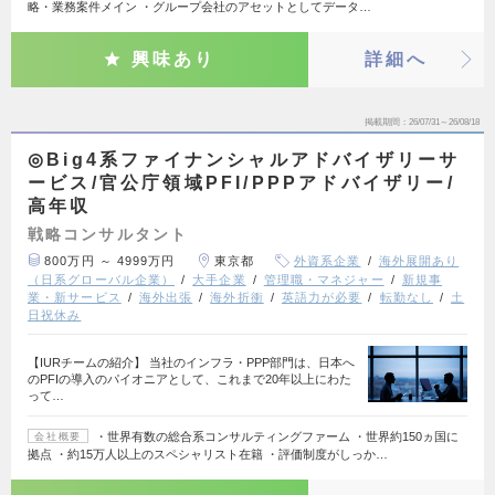
略・業務案件メイン ・グループ会社のアセットとしてデータ…
興味あり
詳細へ
掲載期間
26/07/31～26/08/18
◎Big4系ファイナンシャルアドバイザリーサ
ービス/官公庁領域PFI/PPPアドバイザリー/
高年収
戦略コンサルタント
800万円 ～ 4999万円
東京都
外資系企業
海外展開あり
（日系グローバル企業）
大手企業
管理職・マネジャー
新規事
業・新サービス
海外出張
海外折衝
英語力が必要
転勤なし
土
日祝休み
【IURチームの紹介】 当社のインフラ・PPP部門は、日本へ
のPFIの導入のパイオニアとして、これまで20年以上にわた
って…
・世界有数の総合系コンサルティングファーム ・世界約150ヵ国に
会社概要
拠点 ・約15万人以上のスペシャリスト在籍 ・評価制度がしっか…