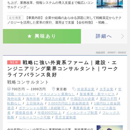
ち上げ、業務改革、情報システムの導入支援まで幅広いコン
サルティング…
【事業内容】 企業や組織のあらゆる課題に対して戦略策定からテク
会社概要
ノロジーを活用した変革の実行、運用まで支援 【会社特徴】 ・戦略…
興味あり
詳細へ
掲載期間
26/08/07～26/08/22
戦略に強い外資系ファーム｜建設・エ
NEW
ンジニアリング業界コンサルタント｜ワーク
ライフバランス良好
戦略コンサルタント
700万円 ～ 1999万円
東京都
外資系企業
大手企業
管
理職・マネジャー
マネジメント業務なし
新規事業・新サービス
海外出張
海外折衝
英語力が必要
中国語力が必要
英語力不問
転勤なし
土日祝休み
3,000万円以上資金調達済
1億円以上資金調
達済
ポテンシャル採用（未経験可）
事業責任者
サービス責任
者
開発責任者
年収600万以上
インセンティブ制度
フレックス
勤務
リモートワーク可能
育児支援制度
全社長期ビジョンの策定から事業戦略の立案、新規事業の立