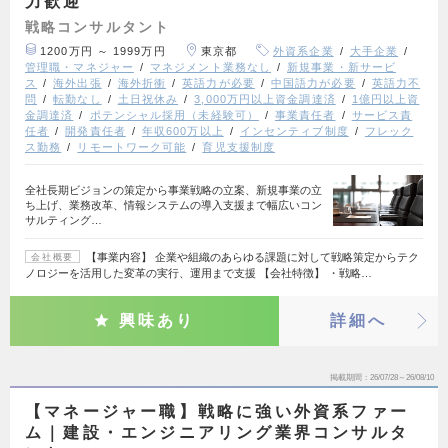
力歓迎
戦略コンサルタント
1200万円 ～ 1999万円
東京都
外資系企業
大手企業
管理職・マネジャー
マネジメント業務なし
新規事業・新サービ
ス
海外出張
海外折衝
英語力が必要
中国語力が必要
英語力不
問
転勤なし
土日祝休み
3,000万円以上資金調達済
1億円以上資
金調達済
ポテンシャル採用（未経験可）
事業責任者
サービス責
任者
開発責任者
年収600万以上
インセンティブ制度
フレック
ス勤務
リモートワーク可能
育児支援制度
全社長期ビジョンの策定から事業戦略の立案、新規事業の立
ち上げ、業務改革、情報システムの導入支援まで幅広いコン
サルティング…
【事業内容】 企業や組織のあらゆる課題に対して戦略策定からテク
会社概要
ノロジーを活用した変革の実行、運用まで支援 【会社特徴】 ・戦略…
興味あり
詳細へ
掲載期間
26/07/28～26/08/10
【マネージャー職】戦略に強い外資系ファー
ム｜建設・エンジニアリング業界コンサルタ