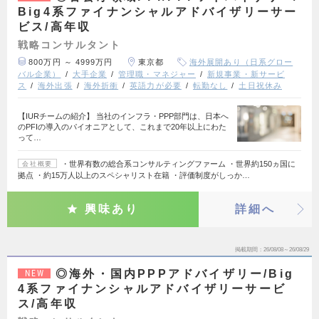
Big4系ファイナンシャルアドバイザリーサー
ビス/高年収
戦略コンサルタント
800万円 ～ 4999万円
東京都
海外展開あり（日系グロー
バル企業）
大手企業
管理職・マネジャー
新規事業・新サービ
ス
海外出張
海外折衝
英語力が必要
転勤なし
土日祝休み
【IURチームの紹介】 当社のインフラ・PPP部門は、日本へ
のPFIの導入のパイオニアとして、これまで20年以上にわた
って…
・世界有数の総合系コンサルティングファーム ・世界約150ヵ国に
会社概要
拠点 ・約15万人以上のスペシャリスト在籍 ・評価制度がしっか…
興味あり
詳細へ
掲載期間
26/08/08～26/08/29
◎海外・国内PPPアドバイザリー/Big
NEW
4系ファイナンシャルアドバイザリーサービ
ス/高年収