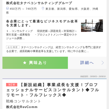
株式会社タナベコンサルティンググループ
450万円 ～ 749万円
東京都、新潟県、愛知県、大阪府、沖縄
県
各企業にとって最適なビジネスモデル改革
を支援します。
１．コンサルティング 現状把握～課題発見～対策検討～
実行支援～成果報告 ・プロジェクトメンバー選定やスケ
ジュール調整…
タナベコンサルティングは、経営コンサルティングを専門に提供す
会社概要
る企業で、成長戦略や事業改革を支援しています。特に中小企業に…
興味あり
詳細へ
掲載期間
26/08/03～26/08/16
【新設組織】事業成長を支援！プロフ
NEW
ェッショナルサービスコンサルタント◆フル
リモート・フルフレックス◆
戦略コンサルタント
株式会社RevComm