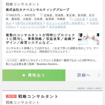
戦略コンサルタント
株式会社タナベコンサルティンググループ
550万円 ～ 849万円
北海道、宮城県、東京都、新潟県、石川
県、愛知県、大阪府、広島県、福岡県、沖縄県
上場企業
土日祝
休み
1億円以上資金調達済
ポテンシャル採用（未経験可）
年収60
0万以上
リモートワーク可能
育児支援制度
複数のコンサルタントが同時にプロジェク
トに関与し、事業戦略／収益改革／組織デ
ザイン／経営システムなど…
コンサルタント候補として入社すると、これまで培った経験を活かしつつ、チー
ムコンサルティングのもと、同時並行でプロジェクト…
経営コンサルティングという言葉が一般的でなかった1957年から、
会社概要
私たちは企業を救う医師「Business Doctors…
興味あり
詳細へ
掲載期間
26/08/04～26/08/17
戦略コンサルタント
NEW
戦略コンサルタント