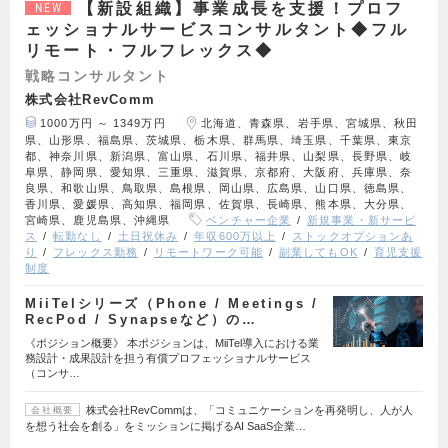
【新設組織】事業成長を支援！プロフ
NEW
ェッショナルサービスコンサルタント◆フル
リモート・フルフレックス◆
戦略コンサルタント
株式会社RevComm
1000万円 ～ 1349万円
北海道、青森県、岩手県、宮城県、秋田
県、山形県、福島県、茨城県、栃木県、群馬県、埼玉県、千葉県、東京
都、神奈川県、新潟県、富山県、石川県、福井県、山梨県、長野県、岐
阜県、静岡県、愛知県、三重県、滋賀県、京都府、大阪府、兵庫県、奈
良県、和歌山県、鳥取県、島根県、岡山県、広島県、山口県、徳島県、
香川県、愛媛県、高知県、福岡県、佐賀県、長崎県、熊本県、大分県、
宮崎県、鹿児島県、沖縄県
ベンチャー企業
新規事業・新サービ
ス
転勤なし
土日祝休み
年収600万以上
ストックオプションあ
り
フレックス勤務
リモートワーク可能
副業してもOK
育児支援
制度
MiiTelシリーズ（Phone / Meetings /
RecPod / Synapseなど）の…
《ポジション概要》 本ポジションは、MiiTel導入における業
務設計・成果設計を担う有償プロフェッショナルサービス
（コンサ…
株式会社RevCommは、「コミュニケーションを再発明し、人が人
会社概要
を想う社会を創る」をミッションに掲げるAI SaaS企業…