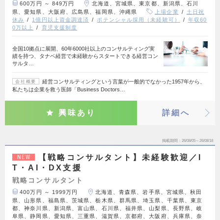
600万円 ～ 849万円
北海道、宮城県、東京都、新潟県、石川
県、愛知県、大阪府、広島県、福岡県、沖縄県
上場企業
土日祝
休み
1億円以上資金調達済
ポテンシャル採用（未経験可）
年収60
0万以上
育児支援制度
全国10拠点に展開、60年6000社以上のコンサルティング実
績を持つ、タナベ経営で未経験からスタートできる経営コン
サルタ…
経営コンサルティングという言葉が一般的でなかった1957年から、
会社概要
私たちは企業を救う医師「Business Doctors…
興味あり
詳細へ
掲載期間
26/08/05～26/08/18
【戦略コンサルタント】未経験歓迎／I
NEW
T・AI・DX支援
戦略コンサルタント
400万円 ～ 1999万円
北海道、青森県、岩手県、宮城県、秋田
県、山形県、福島県、茨城県、栃木県、群馬県、埼玉県、千葉県、東京
都、神奈川県、新潟県、富山県、石川県、福井県、山梨県、長野県、岐
阜県、静岡県、愛知県、三重県、滋賀県、京都府、大阪府、兵庫県、奈