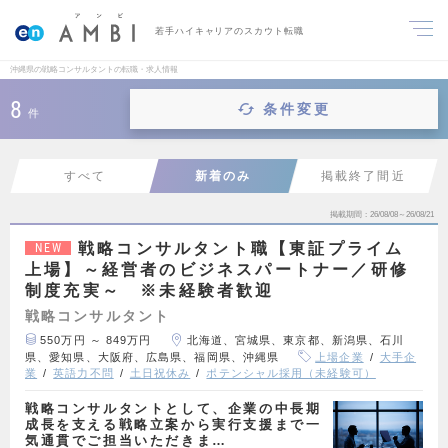
若手ハイキャリアのスカウト転職
沖縄県の戦略コンサルタントの転職・求人情報
8
条件変更
件
すべて
新着のみ
掲載終了間近
掲載期間
26/08/08～26/08/21
戦略コンサルタント職【東証プライム
NEW
上場】～経営者のビジネスパートナー／研修
制度充実～ ※未経験者歓迎
戦略コンサルタント
550万円 ～ 849万円
北海道、宮城県、東京都、新潟県、石川
県、愛知県、大阪府、広島県、福岡県、沖縄県
上場企業
大手企
業
英語力不問
土日祝休み
ポテンシャル採用（未経験可）
戦略コンサルタントとして、企業の中長期
成長を支える戦略立案から実行支援まで一
気通貫でご担当いただきま…