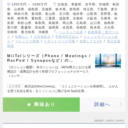
1350万円 ～ 1599万円
北海道、青森県、岩手県、宮城県、秋田
県、山形県、福島県、茨城県、栃木県、群馬県、埼玉県、千葉県、東京
都、神奈川県、新潟県、富山県、石川県、福井県、山梨県、長野県、岐
阜県、静岡県、愛知県、三重県、滋賀県、京都府、大阪府、兵庫県、奈
良県、和歌山県、鳥取県、島根県、岡山県、広島県、山口県、徳島県、
香川県、愛媛県、高知県、福岡県、佐賀県、長崎県、熊本県、大分県、
宮崎県、鹿児島県、沖縄県
ベンチャー企業
新規事業・新サービ
ス
転勤なし
土日祝休み
年収600万以上
ストックオプションあ
り
フレックス勤務
リモートワーク可能
副業してもOK
育児支援
制度
MiiTelシリーズ（Phone / Meetings /
RecPod / Synapseなど）の…
《ポジション概要》 本ポジションは、MiiTel導入における業
務設計・成果設計を担う有償プロフェッショナルサービス
（コンサ…
株式会社RevCommは、「コミュニケーションを再発明し、人が人
会社概要
を想う社会を創る」をミッションに掲げるAI SaaS企業…
興味あり
詳細へ
掲載期間
26/08/03～26/08/16