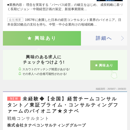
■業務内容： 理念を実装する「パーパス経営」の確立をはじめ、 成長戦略に基づ
く長期ビジョン・中期経営計画の策定、新規事業開発…
1957年に創業した日本の経営コンサルタント業界のパイオニア。日
会社概要
本全国10拠点の支社を持ち、中堅・中小企業向けの地域戦略…
興味あり
詳細へ
興味のある求人に
チェックをつけよう!
興味あり
スカウトのマッチング精度があがる!
その求人への合格可能性がわかる!
掲載期間
26/08/07～26/08/20
未経験◆【全国】経営チームコンサル
NEW
タント／東証プライム・コンサルティングフ
ァームのパイオニア★タナベ
戦略コンサルタント
株式会社タナベコンサルティンググループ