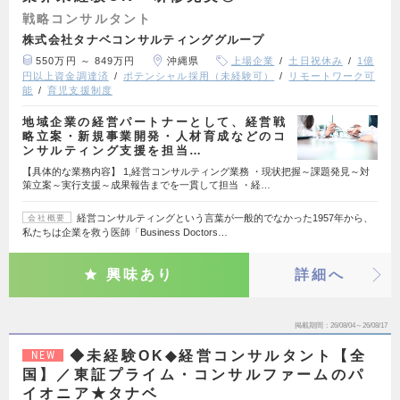
戦略コンサルタント
株式会社タナベコンサルティンググループ
550万円 ～ 849万円
沖縄県
上場企業
土日祝休み
1億
円以上資金調達済
ポテンシャル採用（未経験可）
リモートワーク可
能
育児支援制度
地域企業の経営パートナーとして、経営戦
略立案・新規事業開発・人材育成などのコ
ンサルティング支援を担当…
【具体的な業務内容】 1,経営コンサルティング業務 ・現状把握～課題発見～対
策立案～実行支援～成果報告までを一貫して担当 ・経…
経営コンサルティングという言葉が一般的でなかった1957年から、
会社概要
私たちは企業を救う医師「Business Doctors…
興味あり
詳細へ
掲載期間
26/08/04～26/08/17
◆未経験OK◆経営コンサルタント【全
NEW
国】／東証プライム・コンサルファームのパ
イオニア★タナベ