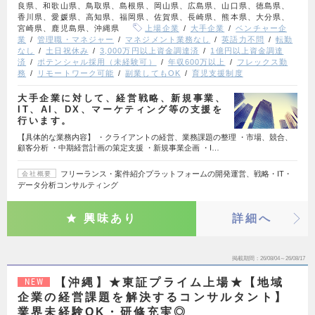
良県、和歌山県、鳥取県、島根県、岡山県、広島県、山口県、徳島県、
香川県、愛媛県、高知県、福岡県、佐賀県、長崎県、熊本県、大分県、
宮崎県、鹿児島県、沖縄県
上場企業
大手企業
ベンチャー企
業
管理職・マネジャー
マネジメント業務なし
英語力不問
転勤
なし
土日祝休み
3,000万円以上資金調達済
1億円以上資金調達
済
ポテンシャル採用（未経験可）
年収600万以上
フレックス勤
務
リモートワーク可能
副業してもOK
育児支援制度
大手企業に対して、経営戦略、新規事業、
IT、AI、DX、マーケティング等の支援を
行います。
【具体的な業務内容】 ・クライアントの経営、業務課題の整理 ・市場、競合、
顧客分析 ・中期経営計画の策定支援 ・新規事業企画 ・I…
フリーランス・案件紹介プラットフォームの開発運営、戦略・IT・
会社概要
データ分析コンサルティング
興味あり
詳細へ
掲載期間
26/08/04～26/08/17
【沖縄】★東証プライム上場★【地域
NEW
企業の経営課題を解決するコンサルタント】
業界未経験OK・研修充実◎