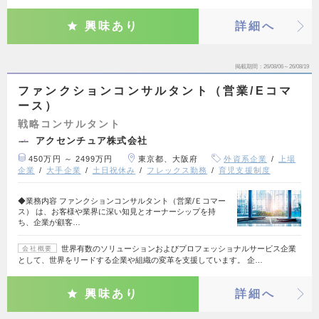
興味あり
詳細へ
掲載期間
26/08/06～26/08/19
ファンクションコンサルタント（営業/Eコマ
ース）
戦略コンサルタント
アクセンチュア株式会社
450万円 ～ 2499万円
東京都、大阪府
外資系企業
上場
企業
大手企業
土日祝休み
フレックス勤務
育児支援制度
◆業務内容 ファンクションコンサルタント（営業/Ｅコマー
ス） は、お客様や業界に深い知見とオーナーシップを持
ち、企業が顧客…
世界有数のソリューションおよびプロフェッショナルサービス企業
会社概要
として、世界をリードする企業や組織の変革を支援しています。 企…
興味あり
詳細へ