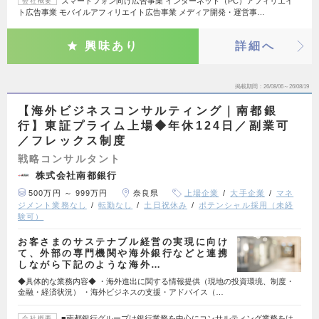
スマートフォン向け広告事業 インターネット（PC）アフィリエイ
会社概要
ト広告事業 モバイルアフィリエイト広告事業 メディア開発・運営事…
興味あり
詳細へ
掲載期間
26/08/06～26/08/19
【海外ビジネスコンサルティング｜南都銀
行】東証プライム上場◆年休124日／副業可
／フレックス制度
戦略コンサルタント
株式会社南都銀行
500万円 ～ 999万円
奈良県
上場企業
大手企業
マネ
ジメント業務なし
転勤なし
土日祝休み
ポテンシャル採用（未経
験可）
お客さまのサステナブル経営の実現に向け
て、外部の専門機関や海外銀行などと連携
しながら下記のような海外…
◆具体的な業務内容◆ ・海外進出に関する情報提供（現地の投資環境、制度・
金融・経済状況） ・海外ビジネスの支援・アドバイス（…
■南都銀行グループは銀行業務を中心にコンサルティング業務をは
会社概要