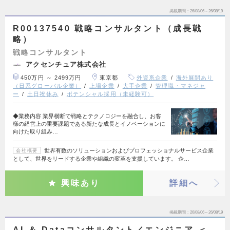
掲載期間
26/08/06～26/08/19
R00137540 戦略コンサルタント（成長戦
略）
戦略コンサルタント
アクセンチュア株式会社
450万円 ～ 2499万円
東京都
外資系企業
海外展開あり
（日系グローバル企業）
上場企業
大手企業
管理職・マネジャ
ー
土日祝休み
ポテンシャル採用（未経験可）
◆業務内容 業界横断で戦略とテクノロジーを融合し、お客
様の経営上の重要課題である新たな成長とイノベーションに
向けた取り組み…
世界有数のソリューションおよびプロフェッショナルサービス企業
会社概要
として、世界をリードする企業や組織の変革を支援しています。 企…
興味あり
詳細へ
掲載期間
26/08/06～26/08/19
AI ＆ Dataコンサルタント／エンジニア ＜