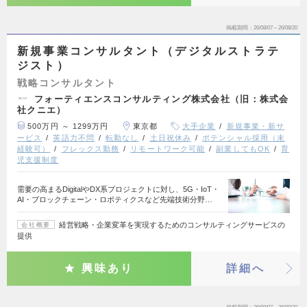
掲載期間
26/08/07～26/08/20
新規事業コンサルタント（デジタルストラテ
ジスト）
戦略コンサルタント
フォーティエンスコンサルティング株式会社（旧：株式会
社クニエ）
500万円 ～ 1299万円
東京都
大手企業
新規事業・新サ
ービス
英語力不問
転勤なし
土日祝休み
ポテンシャル採用（未
経験可）
フレックス勤務
リモートワーク可能
副業してもOK
育
児支援制度
需要の高まるDigitalやDX系プロジェクトに対し、5G・IoT・
AI・ブロックチェーン・ロボティクスなど先端技術分野…
経営戦略・企業変革を実現するためのコンサルティングサービスの
会社概要
提供
興味あり
詳細へ