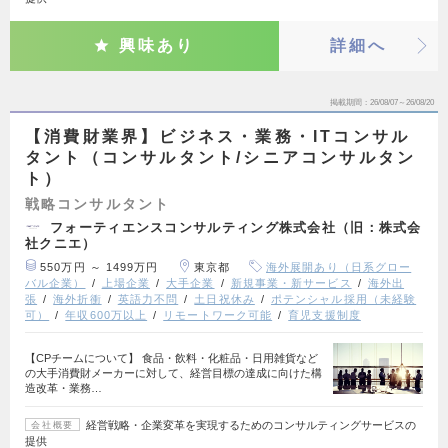
興味あり
詳細へ
掲載期間
26/08/07～26/08/20
【消費財業界】ビジネス・業務・ITコンサル
タント（コンサルタント/シニアコンサルタン
ト）
戦略コンサルタント
フォーティエンスコンサルティング株式会社（旧：株式会
社クニエ）
550万円 ～ 1499万円
東京都
海外展開あり（日系グロー
バル企業）
上場企業
大手企業
新規事業・新サービス
海外出
張
海外折衝
英語力不問
土日祝休み
ポテンシャル採用（未経験
可）
年収600万以上
リモートワーク可能
育児支援制度
【CPチームについて】 食品・飲料・化粧品・日用雑貨など
の大手消費財メーカーに対して、経営目標の達成に向けた構
造改革・業務…
経営戦略・企業変革を実現するためのコンサルティングサービスの
会社概要
提供