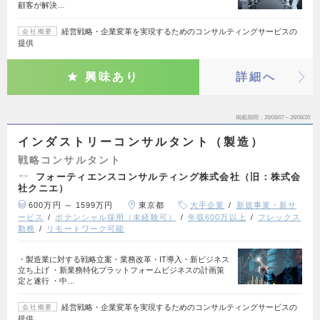
顧客が解決…
経営戦略・企業変革を実現するためのコンサルティングサービスの
会社概要
提供
興味あり
詳細へ
掲載期間
26/08/07～26/08/20
インダストリーコンサルタント（製造）
戦略コンサルタント
フォーティエンスコンサルティング株式会社（旧：株式会
社クニエ）
600万円 ～ 1599万円
東京都
大手企業
新規事業・新サ
ービス
ポテンシャル採用（未経験可）
年収600万以上
フレックス
勤務
リモートワーク可能
・製造業に対する戦略立案・業務改革・IT導入・新ビジネス
立ち上げ ・新業務特化プラットフォームビジネスの計画策
定と遂行 ・中…
経営戦略・企業変革を実現するためのコンサルティングサービスの
会社概要
提供