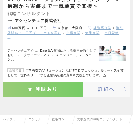
構想から実装まで一気通貫で支援＞
戦略コンサルタント
アクセンチュア株式会社
400万円 ～ 1049万円
東京都、大阪府
外資系企業
海外
展開あり（日系グローバル企業）
上場企業
大手企業
土日祝休
み
アクセンチュアでは、Data & AI領域における採用を強化して
おり、データサイエンティスト、AIエンジニア、データコ
ン…
世界有数のソリューションおよびプロフェッショナルサービス企業
会社概要
として、世界をリードする企業や組織の変革を支援しています。 企…
興味あり
詳細へ
ハイクラス
コンサルタ
戦略コンサ
大手企業の戦略コンサルタントの
求人TOP
ント系
ルタント
転職・求人情報一覧