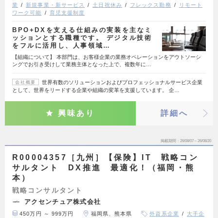
業
新規事業・新サービス
土日祝休み
フレックス勤務
リモート
ワーク可能
育児支援制度
BPO+DXを支える仕組みの実装を主なミ
ッションとする職種です。 デジタル技術
をフルに活用し、人事領域…
【組織について】 本部門は、お客様企業の業務オペレーションをアウトソーシ
ングでお引き受けして業務主体となった上で、複数年に…
世界有数のソリューションおよびプロフェッショナルサービス企業
会社概要
として、世界をリードする企業や組織の変革を支援しています。 企…
興味あり
詳細へ
掲載期間
26/08/07～26/08/20
R00004357［九州］【保険】IT 戦略コン
サルタント DX推進 最適化！（福岡・熊
本）
戦略コンサルタント
アクセンチュア株式会社
450万円 ～ 999万円
福岡県、熊本県
外資系企業
大手企