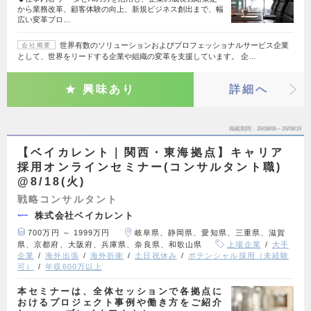
から業務改革、顧客体験の向上、新規ビジネス創出まで、幅
広い変革プロ…
世界有数のソリューションおよびプロフェッショナルサービス企業
会社概要
として、世界をリードする企業や組織の変革を支援しています。 企…
興味あり
詳細へ
掲載期間
26/08/06～26/08/19
【ベイカレント｜関西・東海拠点】キャリア
採用オンラインセミナー(コンサルタント職)
@8/18(火)
戦略コンサルタント
株式会社ベイカレント
700万円 ～ 1999万円
岐阜県、静岡県、愛知県、三重県、滋賀
県、京都府、大阪府、兵庫県、奈良県、和歌山県
上場企業
大手
企業
海外出張
海外折衝
土日祝休み
ポテンシャル採用（未経験
可）
年収600万以上
本セミナーは、全体セッションで各拠点に
おけるプロジェクト事例や働き方をご紹介