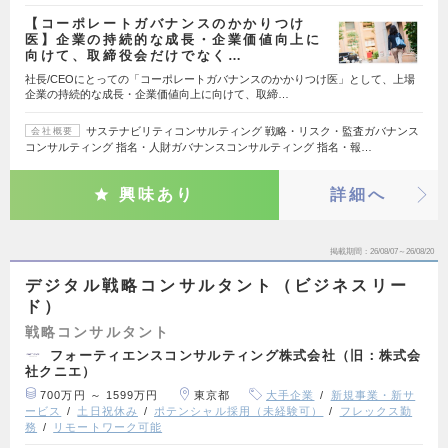
【コーポレートガバナンスのかかりつけ
医】企業の持続的な成長・企業価値向上に
向けて、取締役会だけでなく…
社長/CEOにとっての「コーポレートガバナンスのかかりつけ医」として、上場
企業の持続的な成長・企業価値向上に向けて、取締…
サステナビリティコンサルティング 戦略・リスク・監査ガバナンス
会社概要
コンサルティング 指名・人財ガバナンスコンサルティング 指名・報…
興味あり
詳細へ
掲載期間
26/08/07～26/08/20
デジタル戦略コンサルタント（ビジネスリー
ド）
戦略コンサルタント
フォーティエンスコンサルティング株式会社（旧：株式会
社クニエ）
700万円 ～ 1599万円
東京都
大手企業
新規事業・新サ
ービス
土日祝休み
ポテンシャル採用（未経験可）
フレックス勤
務
リモートワーク可能