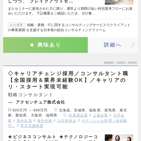
しつつ、 ブレイクアウトセ…
またセミナーに参加された方に限り、通常より期間の短い特別選考フローにお進
みいただけます。 下記概要をご確認いただき、ぜひ奮…
戦略・業務・ITに関するコンサルティングサービスでクライアント
会社概要
の事業展開 を支援する日本発の総合コンサルティングファーム
興味あり
詳細へ
掲載期間
26/08/06～26/08/19
◇キャリアチェンジ採用／コンサルタント職
【全国採用＆業界未経験OK】／キャリアの
リ・スタート実現可能
戦略コンサルタント
アクセンチュア株式会社
600万円 ～ 699万円
北海道、宮城県、福島県、群馬県、東京
都、愛知県、大阪府、福岡県
外資系企業
上場企業
大手企
業
海外出張
海外折衝
土日祝休み
ポテンシャル採用（未経験
可）
育児支援制度
★ビジネスコンサルト ★テクノロジーコ