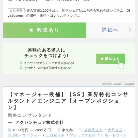
導入実績1,100社以上、国内シェアNo.1を誇る連結会計システム「Di
会社概要
vaSystem」の開発・販売・コンサルティング…
興味あり
詳細へ
興味のある求人に
チェックをつけよう!
興味あり
スカウトのマッチング精度があがる!
その求人への合格可能性がわかる!
掲載期間
26/08/07～26/08/20
【マネージャー候補】【SS】業界特化コンサ
ルタント／エンジニア【オープンポジショ
ン】
戦略コンサルタント
アクセンチュア株式会社
1000万円 ～ 2499万円
東京都
外資系企業
大手企業
管理職・マネジャー
土日祝休み
フレックス勤務
リモートワーク