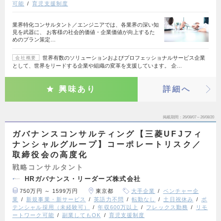
可能
育児支援制度
業界特化コンサルタント／エンジニアでは、各業界の深い知
見を武器に、 お客様の社会的価値・企業価値が向上するた
めのプラン策定…
世界有数のソリューションおよびプロフェッショナルサービス企業
会社概要
として、世界をリードする企業や組織の変革を支援しています。 企…
興味あり
詳細へ
掲載期間
26/08/07～26/08/20
ガバナンスコンサルティング【三菱UFJフィ
ナンシャルグループ】コーポレートリスク／
取締役会の高度化
戦略コンサルタント
HRガバナンス・リーダーズ株式会社
750万円 ～ 1599万円
東京都
大手企業
ベンチャー企
業
新規事業・新サービス
英語力不問
転勤なし
土日祝休み
ポ
テンシャル採用（未経験可）
年収600万以上
フレックス勤務
リモ
ートワーク可能
副業してもOK
育児支援制度