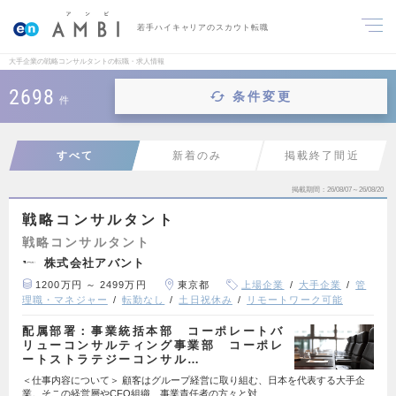
若手ハイキャリアのスカウト転職
大手企業の戦略コンサルタントの転職・求人情報
2698
条件変更
件
すべて
新着のみ
掲載終了間近
掲載期間
26/08/07～26/08/20
戦略コンサルタント
戦略コンサルタント
株式会社アバント
1200万円 ～ 2499万円
東京都
上場企業
大手企業
管
理職・マネジャー
転勤なし
土日祝休み
リモートワーク可能
配属部署：事業統括本部 コーポレートバ
リューコンサルティング事業部 コーポレ
ートストラテジーコンサル…
＜仕事内容について＞ 顧客はグループ経営に取り組む、日本を代表する大手企
業。そこの経営層やCFO組織、事業責任者の方々と対…