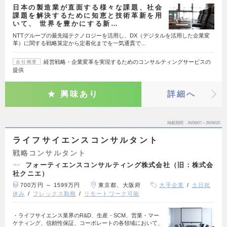
日本の製造業が直面する様々な課題、社会
課題を解決するために知恵と技術革新を用
いて、 世界を豊かにする新…
NTTグループの最先端テクノロジーを活用し、DX（デジタルを活用した企業変
革）に関する戦略策定から定着化までを一気通貫で…
経営戦略・企業変革を実現するためのコンサルティングサービスの
会社概要
提供
興味あり
詳細へ
掲載期間
26/08/07～26/08/20
ライフサイエンスコンサルタント
戦略コンサルタント
フォーティエンスコンサルティング株式会社（旧：株式会
社クニエ）
700万円 ～ 1599万円
東京都、大阪府
大手企業
土日祝
休み
フレックス勤務
リモートワーク可能
・ライフサイエンス業界のR&D、生産・SCM、営業・マー
ケティング、信頼性保証、コーポレートの各領域において、