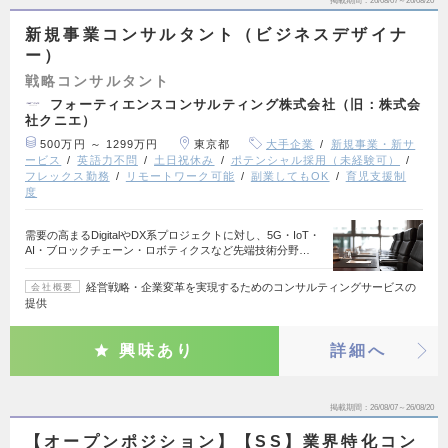
掲載期間
26/08/07～26/08/20
新規事業コンサルタント（ビジネスデザイナ
ー）
戦略コンサルタント
フォーティエンスコンサルティング株式会社（旧：株式会
社クニエ）
500万円 ～ 1299万円
東京都
大手企業
新規事業・新サ
ービス
英語力不問
土日祝休み
ポテンシャル採用（未経験可）
フレックス勤務
リモートワーク可能
副業してもOK
育児支援制
度
需要の高まるDigitalやDX系プロジェクトに対し、5G・IoT・
AI・ブロックチェーン・ロボティクスなど先端技術分野…
経営戦略・企業変革を実現するためのコンサルティングサービスの
会社概要
提供
興味あり
詳細へ
掲載期間
26/08/07～26/08/20
【オープンポジション】【SS】業界特化コン