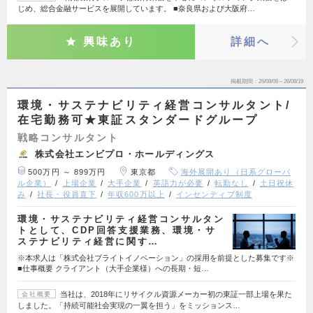
じめ、総合金融サービスを展開しています。 ■奈良県および大阪府…
興味あり
詳細へ
掲載期間
26/08/06～26/08/19
環境・サステナビリティ経営コンサルタント/
在宅勤務可★東証スタンダードグループ
戦略コンサルタント
株式会社エンビプロ・ホールディングス
500万円 ～ 899万円
東京都
海外展開あり（日系グローバ
ル企業）
上場企業
大手企業
英語力が必要
転勤なし
土日祝休
み
社長・役員直下
年収600万以上
インセンティブ制度
環境・サステナビリティ経営コンサルタン
トとして、CDP回答支援業務、環境・サ
ステナビリティ経営に関す…
※本求人は「株式会社ブライトイノベーション」の採用を前提とした募集です※
■仕事概要 クライアント（大手企業様）への長期・短…
当社は、2018年にリサイクル資源メーカー初の東証一部上場を果た
会社概要
しました。「持続可能社会実現の一翼を担う」をミッションス…