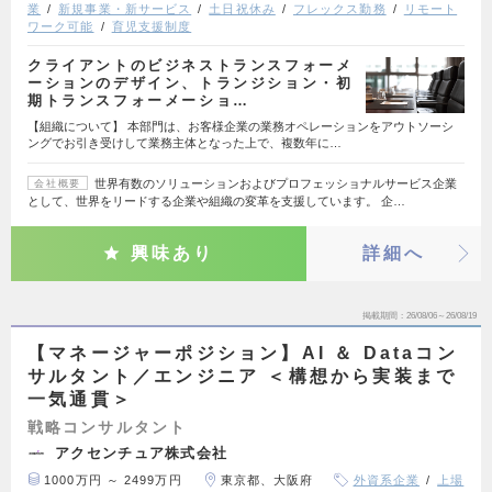
業
新規事業・新サービス
土日祝休み
フレックス勤務
リモート
ワーク可能
育児支援制度
クライアントのビジネストランスフォーメ
ーションのデザイン、トランジション・初
期トランスフォーメーショ…
【組織について】 本部門は、お客様企業の業務オペレーションをアウトソーシ
ングでお引き受けして業務主体となった上で、複数年に…
世界有数のソリューションおよびプロフェッショナルサービス企業
会社概要
として、世界をリードする企業や組織の変革を支援しています。 企…
興味あり
詳細へ
掲載期間
26/08/06～26/08/19
【マネージャーポジション】AI ＆ Dataコン
サルタント／エンジニア ＜構想から実装まで
一気通貫＞
戦略コンサルタント
アクセンチュア株式会社
1000万円 ～ 2499万円
東京都、大阪府
外資系企業
上場