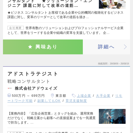
ンサルタント ★ソリューション・エン
ジニア 課題に対して改革の道筋…
★ビジネス コンサルタント お客様である企業や公的機関の複雑化するビジネス
課題に対し、変革のリーダーとして改革の道筋を描き…
世界有数のソリューションおよびプロフェッショナルサービス企業
会社概要
として、世界をリードする企業や組織の変革を支援しています。 企…
興味あり
詳細へ
掲載期間
26/08/06～26/08/19
アドストラテジスト
戦略コンサルタント
株式会社アドウェイズ
500万円 ～ 699万円
東京都
上場企業
大手企業
リモ
ートワーク可能
副業してもOK
育児支援制度
【業務内容】 「広告企画営業」とタッグを組み、運用実務
だけでなく、戦略立案から顧客への直接提案までを一気通貫
で担当します。…