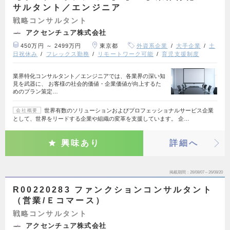
サルタント／エンジニア
戦略コンサルタント
アクセンチュア株式会社
450万円 ～ 2499万円
東京都
外資系企業
大手企業
土
日祝休み
フレックス勤務
リモートワーク可能
育児支援制度
業界特化コンサルタント／エンジニアでは、各業界の深い知
見を武器に、 お客様の社会的価値・企業価値が向上するた
めのプラン策定…
世界有数のソリューションおよびプロフェッショナルサービス企業
会社概要
として、世界をリードする企業や組織の変革を支援しています。 企…
興味あり
詳細へ
掲載期間
26/08/07～26/08/20
R00220283 ファンクションコンサルタント
（営業/Ｅコマース）
戦略コンサルタント
アクセンチュア株式会社