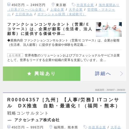
450万円 ～ 2499万円
東京都
外資系企業
海外展開あり
（日系グローバル企業）
上場企業
大手企業
管理職・マネジャ
ー
土日祝休み
ポテンシャル採用（未経験可）
ファンクションコンサルタント（営業/Ｅ
コマース）は、企業が顧客（生活者、法人
顧客）に提供する価値や体…
◆業務内容 ファンクションコンサルタント（営業/Ｅコマース）は、企業が顧客
（生活者、法人顧客）に提供する価値や体験を再定義…
世界有数のソリューションおよびプロフェッショナルサービス企業
会社概要
として、世界をリードする企業や組織の変革を支援しています。 企…
興味あり
詳細へ
掲載期間
26/08/07～26/08/20
R00004357［九州］【人事/労務】ITコンサ
ル DX推進 自動・最適化！（福岡・熊本）
戦略コンサルタント
アクセンチュア株式会社
450万円 ～ 999万円
福岡県、熊本県
外資系企業
大手企