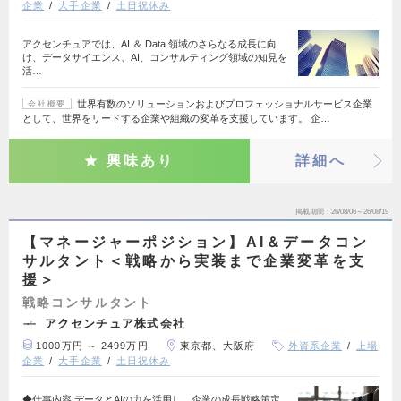
企業
大手企業
土日祝休み
アクセンチュアでは、AI ＆ Data 領域のさらなる成長に向
け、データサイエンス、AI、コンサルティング領域の知見を
活…
世界有数のソリューションおよびプロフェッショナルサービス企業
会社概要
として、世界をリードする企業や組織の変革を支援しています。 企…
興味あり
詳細へ
掲載期間
26/08/06～26/08/19
【マネージャーポジション】AI＆データコン
サルタント＜戦略から実装まで企業変革を支
援＞
戦略コンサルタント
アクセンチュア株式会社
1000万円 ～ 2499万円
東京都、大阪府
外資系企業
上場
企業
大手企業
土日祝休み
◆仕事内容 データとAIの力を活用し、企業の成長戦略策定