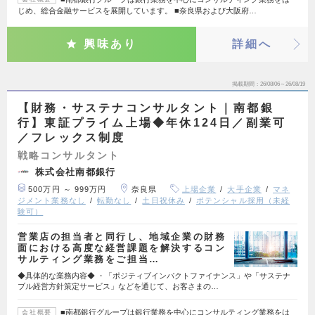
じめ、総合金融サービスを展開しています。 ■奈良県および大阪府…
興味あり
詳細へ
掲載期間
26/08/06～26/08/19
【財務・サステナコンサルタント｜南都銀
行】東証プライム上場◆年休124日／副業可
／フレックス制度
戦略コンサルタント
株式会社南都銀行
500万円 ～ 999万円
奈良県
上場企業
大手企業
マネ
ジメント業務なし
転勤なし
土日祝休み
ポテンシャル採用（未経
験可）
営業店の担当者と同行し、地域企業の財務
面における高度な経営課題を解決するコン
サルティング業務をご担当…
◆具体的な業務内容◆ ・「ポジティブインパクトファイナンス」や「サステナ
ブル経営方針策定サービス」などを通じて、お客さまの…
■南都銀行グループは銀行業務を中心にコンサルティング業務をは
会社概要