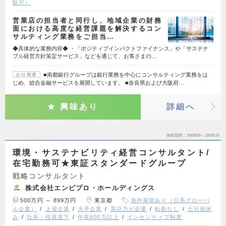
験可）
営業店の担当者と同行し、地域企業の財務
面における高度な経営課題を解決するコン
サルティング業務をご担当…
◆具体的な業務内容◆ ・「ポジティブインパクトファイナンス」や「サステナ
ブル経営方針策定サービス」などを通じて、お客さまの…
■南都銀行グループは銀行業務を中心にコンサルティング業務をは
会社概要
じめ、総合金融サービスを展開しています。 ■奈良県および大阪府…
興味あり
詳細へ
掲載期間
26/08/06～26/08/19
環境・サステナビリティ経営コンサルタント/
在宅勤務可★東証スタンダードグループ
戦略コンサルタント
株式会社エンビプロ・ホールディングス
500万円 ～ 899万円
東京都
海外展開あり（日系グローバ
ル企業）
上場企業
大手企業
英語力が必要
転勤なし
土日祝休
み
社長・役員直下
年収600万以上
インセンティブ制度