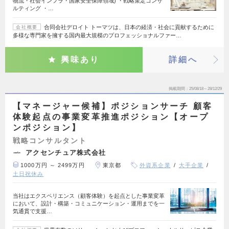
物流・社会インフラ・国家安全保障領域) ・戦略策定コンサ
ルティング ・…
合同会社デロイト トーマツは、日本の経済・社会に貢献するために
会社概要
多様な専門家を擁する国内最大規模のプロフェッショナルファー…
興味あり
詳細へ
掲載期間
25/08/18～28/12/29
【マネージャー候補】ポジションサーチ 顧客
体験起点の事業変革推進ポジション【オープ
ンポジション】
戦略コンサルタント
アクセンチュア株式会社
1000万円 ～ 2499万円
東京都
外資系企業
大手企業
土日祝休み
当社はエクスペリエンス（顧客体験）を起点とした事業変革
において、設計・構築・コミュニケーション・運用までを一
気通貫で支援…