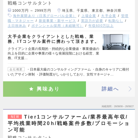
戦略コンサルタント
1000万円 ～ 2999万円
埼玉県、千葉県、東京都、神奈川県
海外展開あり（日系グローバル企業）
上場企業
大手企業
管理
職・マネジャー
新規事業・新サービス
英語力が必要
転勤なし
土日祝休み
ポテンシャル採用（未経験可）
年収600万以上
大手企業をクライアントとした戦略、業
務、ITコンサル案件に携わって頂きます。
クライアント企業の長期的・持続的な企業価値・事業価値の
向上を目的に企業や事業の様々な発展段階における経営、業
務、IT支援…
・日本最大級のコンサルティングファーム ・自身のキャリアに根付
会社概要
いたアサイン体制 ・評価制度がしっかりしており、女性マネージャ…
興味あり
詳細へ
掲載期間
26/08/08～26/08/27
Tier1コンサルファーム/業界最高年収/
NEW
平均残業時間20h/戦略案件多数/プロモーショ
ン可能
戦略コンサルタント