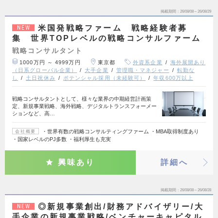
掲載期間
26/08/08～26/08/29
米国発戦略ファーム 戦略経験者募
NEW
集 世界TOPレベルの戦略コンサルファーム
戦略コンサルタント
1000万円 ～ 4999万円
東京都
外資系企業
海外展開あり
（日系グローバル企業）
大手企業
管理職・マネジャー
転勤な
し
土日祝休み
ポテンシャル採用（未経験可）
年収600万以上
戦略コンサルタントとして、様々な業界の中期経営計画策
定、新規事業戦略、海外戦略、デジタルトランスフォーメー
ションなど、高…
・世界有数の戦略コンサルティングファーム ・MBA取得制度あり
会社概要
・国家レベルのPJ多数 ・福利厚生も充実
興味あり
詳細へ
掲載期間
26/08/08～26/08/28
◎新規事業創出/財務アドバイザリー/大
NEW
手企業の新規事業戦略/ベンチャーキャピタル