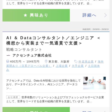
として、世界をリードする企業や組織の変革を支援しています。 企…
興味あり
詳細へ
掲載期間
26/08/06～26/08/19
AI ＆ Dataコンサルタント／エンジニア ＜
構想から実装まで一気通貫で支援＞
戦略コンサルタント
アクセンチュア株式会社
400万円 ～ 1049万円
東京都、大阪府
外資系企業
海外
展開あり（日系グローバル企業）
上場企業
大手企業
土日祝休
み
アクセンチュアでは、Data & AI領域における採用を強化して
おり、データサイエンティスト、AIエンジニア、データコ
ン…
世界有数のソリューションおよびプロフェッショナルサービス企業
会社概要
として、世界をリードする企業や組織の変革を支援しています。 企…