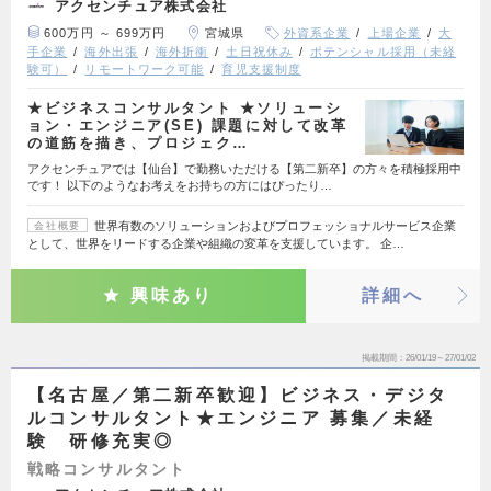
アクセンチュア株式会社
600万円 ～ 699万円
宮城県
外資系企業
上場企業
大
手企業
海外出張
海外折衝
土日祝休み
ポテンシャル採用（未経
験可）
リモートワーク可能
育児支援制度
★ビジネスコンサルタント ★ソリューシ
ョン・エンジニア(SE) 課題に対して改革
の道筋を描き、プロジェク…
アクセンチュアでは【仙台】で勤務いただける【第二新卒】の方々を積極採用中
です！ 以下のようなお考えをお持ちの方にはぴったり…
世界有数のソリューションおよびプロフェッショナルサービス企業
会社概要
として、世界をリードする企業や組織の変革を支援しています。 企…
興味あり
詳細へ
掲載期間
26/01/19～27/01/02
【名古屋／第二新卒歓迎】ビジネス・デジタ
ルコンサルタント★エンジニア 募集／未経
験 研修充実◎
戦略コンサルタント