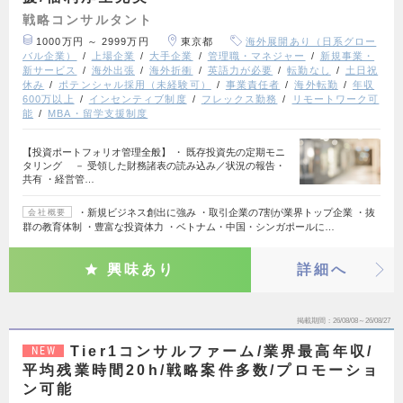
戦略コンサルタント
1000万円 ～ 2999万円
東京都
海外展開あり（日系グロー
バル企業）
上場企業
大手企業
管理職・マネジャー
新規事業・
新サービス
海外出張
海外折衝
英語力が必要
転勤なし
土日祝
休み
ポテンシャル採用（未経験可）
事業責任者
海外転勤
年収
600万以上
インセンティブ制度
フレックス勤務
リモートワーク可
能
MBA・留学支援制度
【投資ポートフォリオ管理全般】 ・ 既存投資先の定期モニ
タリング － 受領した財務諸表の読み込み／状況の報告・
共有 ・経営管…
・新規ビジネス創出に強み ・取引企業の7割が業界トップ企業 ・抜
会社概要
群の教育体制 ・豊富な投資体力 ・ベトナム・中国・シンガポールに…
興味あり
詳細へ
掲載期間
26/08/08～26/08/27
Tier1コンサルファーム/業界最高年収/
NEW
平均残業時間20h/戦略案件多数/プロモーショ
ン可能