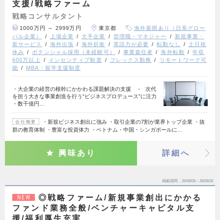
支援/戦略ファーム
戦略コンサルタント
1000万円 ～ 2999万円
東京都
海外展開あり（日系グロー
バル企業）
上場企業
大手企業
管理職・マネジャー
新規事業・
新サービス
海外出張
海外折衝
英語力が必要
転勤なし
土日祝
休み
ポテンシャル採用（未経験可）
事業責任者
海外転勤
年収
600万以上
インセンティブ制度
フレックス勤務
リモートワーク可
能
MBA・留学支援制度
・大企業の経営の根幹にかかわる課題解決の支援 - 次代
を担う大きな事業創造を行う“ビジネスプロデュース”に注力
・数千億円…
・新規ビジネス創出に強み ・取引企業の7割が業界トップ企業 ・抜
会社概要
群の教育体制 ・豊富な投資体力 ・ベトナム・中国・シンガポールに…
興味あり
詳細へ
掲載期間
26/08/08～26/08/28
◎戦略ファーム/新規事業創出にかかる
NEW
ファンド業務全般/ベンチャーキャピタル支
援/福利厚生充実