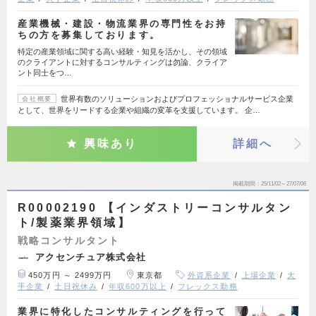
産業機械・建設・物流業界の専門性をお持
ちの方を募集しております。
特定の産業領域に関する高い経験・知見を活かし、その領域
のクライアントに対するコンサルティングは勿論、クライア
ント同士をつ…
世界有数のソリューションおよびプロフェッショナルサービス企業
会社概要
として、世界をリードする企業や組織の変革を支援しています。 企…
興味あり
詳細へ
掲載期間
25/11/02～27/07/06
R00002190 【インダストリーコンサルタン
ト/製薬業界領域】
戦略コンサルタント
アクセンチュア株式会社
450万円 ～ 2499万円
東京都
外資系企業
上場企業
大
手企業
土日祝休み
年収600万以上
フレックス勤務
業界に特化したコンサルティングを行って