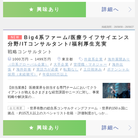
興味あり
詳細へ
掲載期間
26/08/08～26/08/27
Big4系ファーム/医療ライフサイエンス
NEW
分野/ITコンサルタント/福利厚生充実
戦略コンサルタント
1000万円 ～ 1499万円
東京都
外資系企業
海外展開あり
（日系グローバル企業）
大手企業
管理職・マネジャー
海外出
張
海外折衝
英語力が必要
転勤なし
土日祝休み
ポテンシャル
採用（未経験可）
年収600万以上
【担当業務】 医療業界を担当する専門チームにおいてクラ
イアントが抱えるさまざまな経営課題やニーズに対し、事業
戦略や解決策の…
・世界有数の総合系コンサルティングファーム ・世界約150ヵ国に
会社概要
拠点 ・約15万人以上のスペシャリスト在籍 ・評価制度がしっか…
興味あり
詳細へ