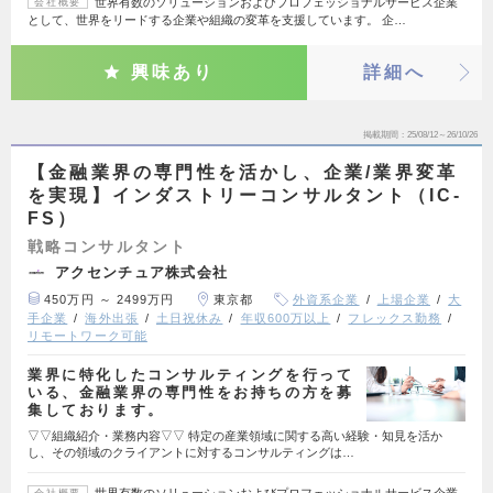
世界有数のソリューションおよびプロフェッショナルサービス企業
会社概要
として、世界をリードする企業や組織の変革を支援しています。 企…
興味あり
詳細へ
掲載期間
25/08/12～26/10/26
【金融業界の専門性を活かし、企業/業界変革
を実現】インダストリーコンサルタント（IC-
FS）
戦略コンサルタント
アクセンチュア株式会社
450万円 ～ 2499万円
東京都
外資系企業
上場企業
大
手企業
海外出張
土日祝休み
年収600万以上
フレックス勤務
リモートワーク可能
業界に特化したコンサルティングを行って
いる、金融業界の専門性をお持ちの方を募
集しております。
▽▽組織紹介・業務内容▽▽ 特定の産業領域に関する高い経験・知見を活か
し、その領域のクライアントに対するコンサルティングは…
世界有数のソリューションおよびプロフェッショナルサービス企業
会社概要