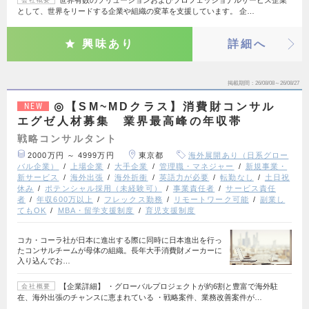
として、世界をリードする企業や組織の変革を支援しています。 企…
興味あり
詳細へ
掲載期間
26/08/08～26/08/27
◎【SM~MDクラス】消費財コンサル
NEW
エグゼ人材募集 業界最高峰の年収帯
戦略コンサルタント
2000万円 ～ 4999万円
東京都
海外展開あり（日系グロー
バル企業）
上場企業
大手企業
管理職・マネジャー
新規事業・
新サービス
海外出張
海外折衝
英語力が必要
転勤なし
土日祝
休み
ポテンシャル採用（未経験可）
事業責任者
サービス責任
者
年収600万以上
フレックス勤務
リモートワーク可能
副業し
てもOK
MBA・留学支援制度
育児支援制度
コカ・コーラ社が日本に進出する際に同時に日本進出を行っ
たコンサルチームが母体の組織。長年大手消費財メーカーに
入り込んでお…
【企業詳細】 ・グローバルプロジェクトが約6割と豊富で海外駐
会社概要
在、海外出張のチャンスに恵まれている ・戦略案件、業務改善案件が…