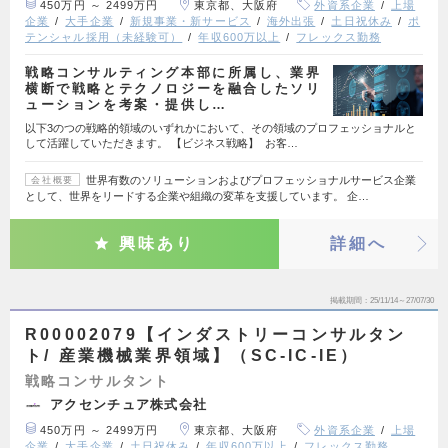
450万円 ～ 2499万円
東京都、大阪府
外資系企業
上場
企業
大手企業
新規事業・新サービス
海外出張
土日祝休み
ポ
テンシャル採用（未経験可）
年収600万以上
フレックス勤務
戦略コンサルティング本部に所属し、業界
横断で戦略とテクノロジーを融合したソリ
ューションを考案・提供し…
以下3のつの戦略的領域のいずれかにおいて、その領域のプロフェッショナルと
して活躍していただきます。 【ビジネス戦略】 お客…
世界有数のソリューションおよびプロフェッショナルサービス企業
会社概要
として、世界をリードする企業や組織の変革を支援しています。 企…
興味あり
詳細へ
掲載期間
25/11/14～27/07/30
R00002079【インダストリーコンサルタン
ト/ 産業機械業界領域】（SC-IC-IE）
戦略コンサルタント
アクセンチュア株式会社
450万円 ～ 2499万円
東京都、大阪府
外資系企業
上場
企業
大手企業
土日祝休み
年収600万以上
フレックス勤務