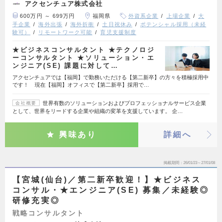
アクセンチュア株式会社
600万円 ～ 699万円
福岡県
外資系企業
上場企業
大
手企業
海外出張
海外折衝
土日祝休み
ポテンシャル採用（未経
験可）
リモートワーク可能
育児支援制度
★ビジネスコンサルタント ★テクノロジ
ーコンサルタント ★ソリューション・エ
ンジニア(SE) 課題に対して…
アクセンチュアでは【福岡】で勤務いただける【第二新卒】の方々を積極採用中
です！ 現在【福岡】オフィスで【第二新卒】採用で…
世界有数のソリューションおよびプロフェッショナルサービス企業
会社概要
として、世界をリードする企業や組織の変革を支援しています。 企…
興味あり
詳細へ
掲載期間
26/01/23～27/01/08
【宮城(仙台)／第二新卒歓迎！】★ビジネス
コンサル・★エンジニア(SE) 募集／未経験◎
研修充実◎
戦略コンサルタント