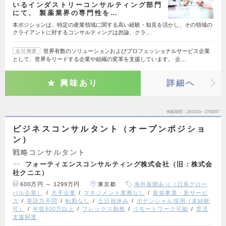
いるインダストリーコンサルティング部門
にて、 製薬業界の専門性を…
本ポジションは、特定の産業領域に関する高い経験・知見を活かし、その領域の
クライアントに対するコンサルティングは勿論、クラ…
世界有数のソリューションおよびプロフェッショナルサービス企業
会社概要
として、世界をリードする企業や組織の変革を支援しています。 企…
興味あり
詳細へ
掲載期間
25/10/15～27/03/07
ビジネスコンサルタント（オープンポジショ
ン）
戦略コンサルタント
フォーティエンスコンサルティング株式会社（旧：株式会
社クニエ）
600万円 ～ 1299万円
東京都
海外展開あり（日系グロー
バル企業）
大手企業
マネジメント業務なし
新規事業・新サービ
ス
英語力不問
転勤なし
土日祝休み
ポテンシャル採用（未経験
可）
年収600万以上
フレックス勤務
リモートワーク可能
育児
支援制度