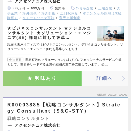
アクセンチュア株式会社
600万円 ～ 699万円
愛知県
外資系企業
上場企業
大
手企業
海外出張
海外折衝
土日祝休み
ポテンシャル採用（未経
験可）
リモートワーク可能
育児支援制度
★ビジネスコンサルタント ★デジタルコ
ンサルタント ★ソリューション・エンジ
ニア(SE) 課題に対して改革…
現在名古屋オフィスではビジネスコンサルタント、デジタルコンサルタント、ソ
リューション・エンジニア(SE)を募集しておりま…
世界有数のソリューションおよびプロフェッショナルサービス企業
会社概要
として、世界をリードする企業や組織の変革を支援しています。 企…
興味あり
詳細へ
掲載期間
26/01/19～28/02/02
R00003885【戦略コンサルタント】Strate
gy Consultant（S&C-STY）
戦略コンサルタント
アクセンチュア株式会社