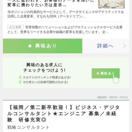
ーズに捉われず、お客様のデータを用いた
変革に携わりたい方は是非…
当ポジションの代表的なサービスとして、データサイエンスやアナリティクスを
活用した企業変革、すなわちDDX（データドリブン…
世界有数のソリューションおよびプロフェッショナルサービス企業
会社概要
として、世界をリードする企業や組織の変革を支援しています。 企…
興味あり
詳細へ
興味のある求人に
チェックをつけよう!
興味あり
スカウトのマッチング精度があがる!
その求人への合格可能性がわかる!
掲載期間
26/01/25～27/01/11
【福岡／第二新卒歓迎！】ビジネス・デジタ
ルコンサルタント★エンジニア 募集／未経
験 研修充実◎
戦略コンサルタント