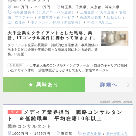
1000万円 ～ 2999万円
埼玉県、千葉県、東京都、神奈川県
海外展開あり（日系グローバル企業）
上場企業
大手企業
管理
職・マネジャー
新規事業・新サービス
英語力が必要
転勤なし
土日祝休み
ポテンシャル採用（未経験可）
年収600万以上
大手企業をクライアントとした戦略、業
務、ITコンサル案件に携わって頂きます。
クライアント企業の長期的・持続的な企業価値・事業価値の
向上を目的に企業や事業の様々な発展段階における経営、業
務、IT支援…
・日本最大級のコンサルティングファーム ・自身のキャリアに根付
会社概要
いたアサイン体制 ・評価制度がしっかりしており、女性マネージャ…
興味あり
詳細へ
掲載期間
26/08/08～26/08/26
メディア業界担当 戦略コンサルタン
NEW
ト ※低離職率 平均在籍10年以上
戦略コンサルタント
1000万円 ～ 1499万円
東京都
外資系企業
海外展開あり