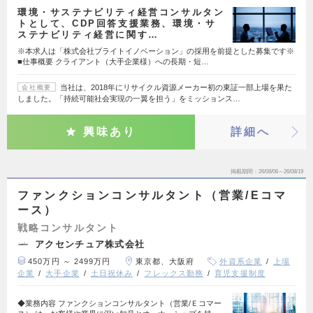
環境・サステナビリティ経営コンサルタン
トとして、CDP回答支援業務、環境・サ
ステナビリティ経営に関す…
※本求人は「株式会社ブライトイノベーション」の採用を前提とした募集です※
■仕事概要 クライアント（大手企業様）への長期・短…
当社は、2018年にリサイクル資源メーカー初の東証一部上場を果た
会社概要
しました。「持続可能社会実現の一翼を担う」をミッションス…
興味あり
詳細へ
掲載期間
26/08/06～26/08/19
ファンクションコンサルタント（営業/Eコマ
ース）
戦略コンサルタント
アクセンチュア株式会社
450万円 ～ 2499万円
東京都、大阪府
外資系企業
上場
企業
大手企業
土日祝休み
フレックス勤務
育児支援制度
◆業務内容 ファンクションコンサルタント（営業/Ｅコマー