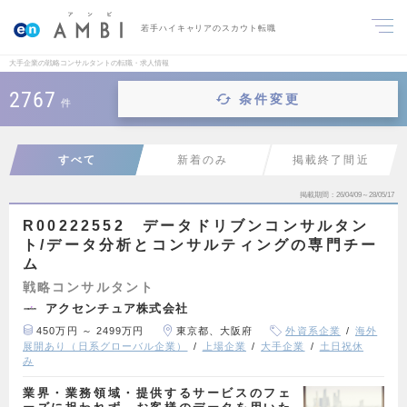
若手ハイキャリアのスカウト転職
大手企業の戦略コンサルタントの転職・求人情報
2767
条件変更
件
すべて
新着のみ
掲載終了間近
掲載期間
26/04/09～28/05/17
R00222552 データドリブンコンサルタン
ト/データ分析とコンサルティングの専門チー
ム
戦略コンサルタント
アクセンチュア株式会社
450万円 ～ 2499万円
東京都、大阪府
外資系企業
海外
展開あり（日系グローバル企業）
上場企業
大手企業
土日祝休
み
業界・業務領域・提供するサービスのフェ