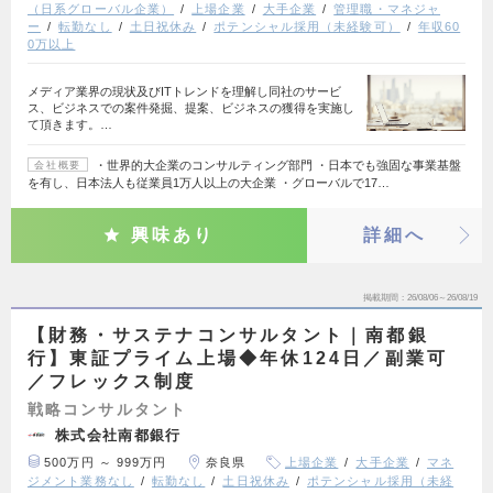
（日系グローバル企業）
上場企業
大手企業
管理職・マネジャ
ー
転勤なし
土日祝休み
ポテンシャル採用（未経験可）
年収60
0万以上
メディア業界の現状及びITトレンドを理解し同社のサービ
ス、ビジネスでの案件発掘、提案、ビジネスの獲得を実施し
て頂きます。…
・世界的大企業のコンサルティング部門 ・日本でも強固な事業基盤
会社概要
を有し、日本法人も従業員1万人以上の大企業 ・グローバルで17…
興味あり
詳細へ
掲載期間
26/08/06～26/08/19
【財務・サステナコンサルタント｜南都銀
行】東証プライム上場◆年休124日／副業可
／フレックス制度
戦略コンサルタント
株式会社南都銀行
500万円 ～ 999万円
奈良県
上場企業
大手企業
マネ
ジメント業務なし
転勤なし
土日祝休み
ポテンシャル採用（未経