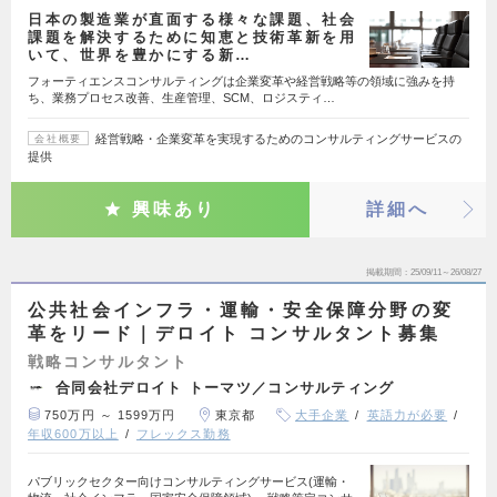
日本の製造業が直面する様々な課題、社会
課題を解決するために知恵と技術革新を用
いて、世界を豊かにする新…
フォーティエンスコンサルティングは企業変革や経営戦略等の領域に強みを持
ち、業務プロセス改善、生産管理、SCM、ロジスティ…
経営戦略・企業変革を実現するためのコンサルティングサービスの
会社概要
提供
興味あり
詳細へ
掲載期間
25/09/11～26/08/27
公共社会インフラ・運輸・安全保障分野の変
革をリード｜デロイト コンサルタント募集
戦略コンサルタント
合同会社デロイト トーマツ／コンサルティング
750万円 ～ 1599万円
東京都
大手企業
英語力が必要
年収600万以上
フレックス勤務
パブリックセクター向けコンサルティングサービス(運輸・