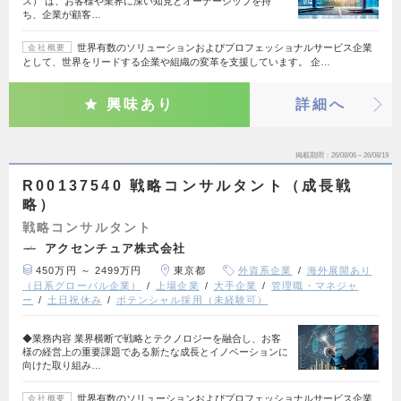
ス） は、お客様や業界に深い知見とオーナーシップを持
ち、企業が顧客…
世界有数のソリューションおよびプロフェッショナルサービス企業
会社概要
として、世界をリードする企業や組織の変革を支援しています。 企…
興味あり
詳細へ
掲載期間
26/08/06～26/08/19
R00137540 戦略コンサルタント（成長戦
略）
戦略コンサルタント
アクセンチュア株式会社
450万円 ～ 2499万円
東京都
外資系企業
海外展開あり
（日系グローバル企業）
上場企業
大手企業
管理職・マネジャ
ー
土日祝休み
ポテンシャル採用（未経験可）
◆業務内容 業界横断で戦略とテクノロジーを融合し、お客
様の経営上の重要課題である新たな成長とイノベーションに
向けた取り組み…
世界有数のソリューションおよびプロフェッショナルサービス企業
会社概要