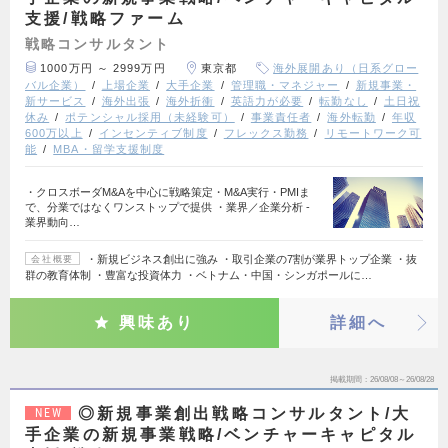
支援/戦略ファーム
戦略コンサルタント
1000万円 ～ 2999万円
東京都
海外展開あり（日系グロー
バル企業）
上場企業
大手企業
管理職・マネジャー
新規事業・
新サービス
海外出張
海外折衝
英語力が必要
転勤なし
土日祝
休み
ポテンシャル採用（未経験可）
事業責任者
海外転勤
年収
600万以上
インセンティブ制度
フレックス勤務
リモートワーク可
能
MBA・留学支援制度
・クロスボーダM&Aを中心に戦略策定・M&A実行・PMIま
で、分業ではなくワンストップで提供 ・業界／企業分析 -
業界動向…
・新規ビジネス創出に強み ・取引企業の7割が業界トップ企業 ・抜
会社概要
群の教育体制 ・豊富な投資体力 ・ベトナム・中国・シンガポールに…
興味あり
詳細へ
掲載期間
26/08/08～26/08/28
◎新規事業創出戦略コンサルタント/大
NEW
手企業の新規事業戦略/ベンチャーキャピタル