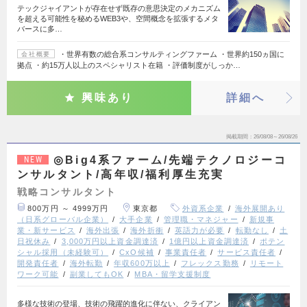
テックジャイアントが存在せず既存の意思決定のメカニズム
を超える可能性を秘めるWEB3や、空間概念を拡張するメタ
バースに多…
・世界有数の総合系コンサルティングファーム ・世界約150ヵ国に
会社概要
拠点 ・約15万人以上のスペシャリスト在籍 ・評価制度がしっか…
興味あり
詳細へ
掲載期間
26/08/08～26/08/26
◎Big4系ファーム/先端テクノロジーコ
NEW
ンサルタント/高年収/福利厚生充実
戦略コンサルタント
800万円 ～ 4999万円
東京都
外資系企業
海外展開あり
（日系グローバル企業）
大手企業
管理職・マネジャー
新規事
業・新サービス
海外出張
海外折衝
英語力が必要
転勤なし
土
日祝休み
3,000万円以上資金調達済
1億円以上資金調達済
ポテン
シャル採用（未経験可）
CxO候補
事業責任者
サービス責任者
開発責任者
海外転勤
年収600万以上
フレックス勤務
リモート
ワーク可能
副業してもOK
MBA・留学支援制度
多様な技術の登場、技術の飛躍的進化に伴ない、クライアン