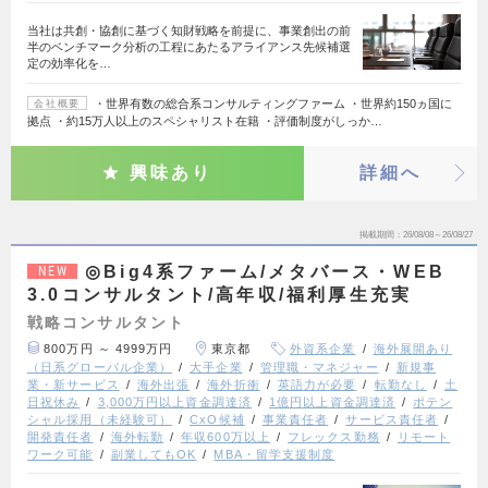
当社は共創・協創に基づく知財戦略を前提に、事業創出の前
半のベンチマーク分析の工程にあたるアライアンス先候補選
定の効率化を…
・世界有数の総合系コンサルティングファーム ・世界約150ヵ国に
会社概要
拠点 ・約15万人以上のスペシャリスト在籍 ・評価制度がしっか…
興味あり
詳細へ
掲載期間
26/08/08～26/08/27
◎Big4系ファーム/メタバース・WEB
NEW
3.0コンサルタント/高年収/福利厚生充実
戦略コンサルタント
800万円 ～ 4999万円
東京都
外資系企業
海外展開あり
（日系グローバル企業）
大手企業
管理職・マネジャー
新規事
業・新サービス
海外出張
海外折衝
英語力が必要
転勤なし
土
日祝休み
3,000万円以上資金調達済
1億円以上資金調達済
ポテン
シャル採用（未経験可）
CxO候補
事業責任者
サービス責任者
開発責任者
海外転勤
年収600万以上
フレックス勤務
リモート
ワーク可能
副業してもOK
MBA・留学支援制度