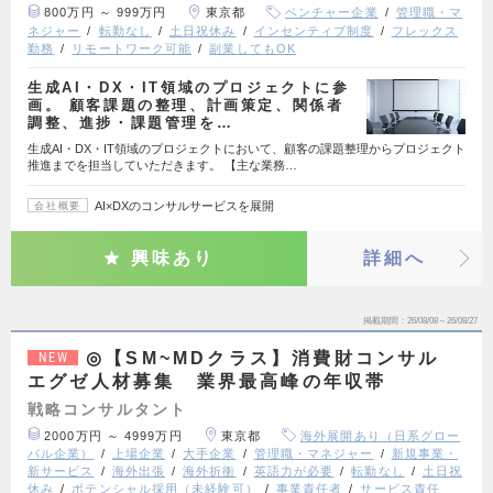
800万円 ～ 999万円
東京都
ベンチャー企業
管理職・マ
ネジャー
転勤なし
土日祝休み
インセンティブ制度
フレックス
勤務
リモートワーク可能
副業してもOK
生成AI・DX・IT領域のプロジェクトに参
画。 顧客課題の整理、計画策定、関係者
調整、進捗・課題管理を…
生成AI・DX・IT領域のプロジェクトにおいて、顧客の課題整理からプロジェクト
推進までを担当していただきます。 【主な業務…
AI×DXのコンサルサービスを展開
会社概要
興味あり
詳細へ
掲載期間
26/08/08～26/08/27
◎【SM~MDクラス】消費財コンサル
NEW
エグゼ人材募集 業界最高峰の年収帯
戦略コンサルタント
2000万円 ～ 4999万円
東京都
海外展開あり（日系グロー
バル企業）
上場企業
大手企業
管理職・マネジャー
新規事業・
新サービス
海外出張
海外折衝
英語力が必要
転勤なし
土日祝
休み
ポテンシャル採用（未経験可）
事業責任者
サービス責任