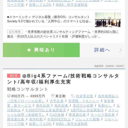
開発責任者
海外転勤
年収600万以上
フレックス勤務
リモート
ワーク可能
副業してもOK
MBA・留学支援制度
■スマートシティ デジタル基盤（都市OS）コンサルタント
Society 5.0で描かれている「人間中心」のスマートな社会…
・世界有数の総合系コンサルティングファーム ・世界約150ヵ国に
会社概要
拠点 ・約15万人以上のスペシャリスト在籍 ・評価制度がしっか…
興味あり
詳細へ
掲載期間
26/08/08～26/08/27
◎Big4系ファーム/技術戦略コンサルタ
NEW
ント/高年収/福利厚生充実
戦略コンサルタント
800万円 ～ 4999万円
東京都
外資系企業
海外展開あり
（日系グローバル企業）
大手企業
管理職・マネジャー
新規事
業・新サービス
海外出張
海外折衝
英語力が必要
転勤なし
土
日祝休み
3,000万円以上資金調達済
1億円以上資金調達済
ポテン
シャル採用（未経験可）
CxO候補
事業責任者
サービス責任者
開発責任者
海外転勤
年収600万以上
フレックス勤務
リモート
ワーク可能
副業してもOK
MBA・留学支援制度