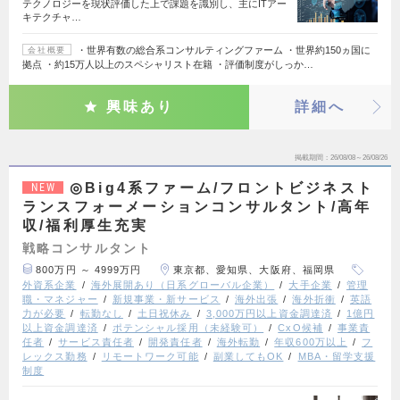
テクノロジーを現状評価した上で課題を識別し、主にITアー
キテクチャ…
・世界有数の総合系コンサルティングファーム ・世界約150ヵ国に
会社概要
拠点 ・約15万人以上のスペシャリスト在籍 ・評価制度がしっか…
興味あり
詳細へ
掲載期間
26/08/08～26/08/26
◎Big4系ファーム/フロントビジネスト
NEW
ランスフォーメーションコンサルタント/高年
収/福利厚生充実
戦略コンサルタント
800万円 ～ 4999万円
東京都、愛知県、大阪府、福岡県
外資系企業
海外展開あり（日系グローバル企業）
大手企業
管理
職・マネジャー
新規事業・新サービス
海外出張
海外折衝
英語
力が必要
転勤なし
土日祝休み
3,000万円以上資金調達済
1億円
以上資金調達済
ポテンシャル採用（未経験可）
CxO候補
事業責
任者
サービス責任者
開発責任者
海外転勤
年収600万以上
フ
レックス勤務
リモートワーク可能
副業してもOK
MBA・留学支援
制度