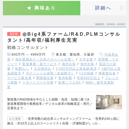
興味あり
詳細へ
掲載期間
26/08/08～26/08/26
◎Big4系ファーム/R&D,PLMコンサル
NEW
タント/高年収/福利厚生充実
戦略コンサルタント
800万円 ～ 4999万円
東京都、愛知県、大阪府
外資系企
業
海外展開あり（日系グローバル企業）
大手企業
管理職・マネ
ジャー
新規事業・新サービス
海外出張
海外折衝
英語力が必
要
転勤なし
土日祝休み
3,000万円以上資金調達済
1億円以上資
金調達済
ポテンシャル採用（未経験可）
CxO候補
事業責任者
サービス責任者
開発責任者
海外転勤
年収600万以上
フレック
ス勤務
リモートワーク可能
副業してもOK
MBA・留学支援制
度
製造業のR&D領域を中心とした経験・知見・知識に基づき、
新規事業開発や業務改革／デジタル改革の戦略策定～実行／
定着化まで…
・世界有数の総合系コンサルティングファーム ・世界約150ヵ国に
会社概要
拠点 ・約15万人以上のスペシャリスト在籍 ・評価制度がしっか…