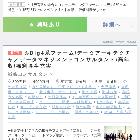
・世界有数の総合系コンサルティングファーム ・世界約150ヵ国に
会社概要
拠点 ・約15万人以上のスペシャリスト在籍 ・評価制度がしっか…
興味あり
詳細へ
掲載期間
26/08/08～26/08/26
◎Big4系ファーム/データアーキテクチ
NEW
ャ／データマネジメントコンサルタント/高年
収/福利厚生充実
戦略コンサルタント
800万円 ～ 4999万円
東京都、愛知県、大阪府、福岡県
外資系企業
海外展開あり（日系グローバル企業）
大手企業
管理
職・マネジャー
新規事業・新サービス
海外出張
海外折衝
英語
力が必要
転勤なし
土日祝休み
3,000万円以上資金調達済
1億円
以上資金調達済
ポテンシャル採用（未経験可）
CxO候補
事業責
任者
サービス責任者
開発責任者
海外転勤
年収600万以上
フ
レックス勤務
リモートワーク可能
副業してもOK
MBA・留学支援
制度
■募集要件 ビジネスの根幹を支えるデータに着目し、データ
アーキテクチャとロードマップ検討、データガバナンスに関
する方針と運…