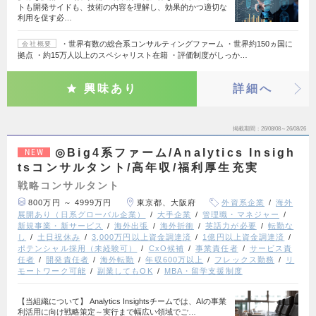
トも開発サイドも、技術の内容を理解し、効果的かつ適切な
利用を促す必…
・世界有数の総合系コンサルティングファーム ・世界約150ヵ国に
会社概要
拠点 ・約15万人以上のスペシャリスト在籍 ・評価制度がしっか…
興味あり
詳細へ
掲載期間
26/08/08～26/08/26
◎Big4系ファーム/Analytics Insigh
NEW
tsコンサルタント/高年収/福利厚生充実
戦略コンサルタント
800万円 ～ 4999万円
東京都、大阪府
外資系企業
海外
展開あり（日系グローバル企業）
大手企業
管理職・マネジャー
新規事業・新サービス
海外出張
海外折衝
英語力が必要
転勤な
し
土日祝休み
3,000万円以上資金調達済
1億円以上資金調達済
ポテンシャル採用（未経験可）
CxO候補
事業責任者
サービス責
任者
開発責任者
海外転勤
年収600万以上
フレックス勤務
リ
モートワーク可能
副業してもOK
MBA・留学支援制度
【当組織について】 Analytics Insightsチームでは、AIの事業
利活用に向け戦略策定～実行まで幅広い領域でご…