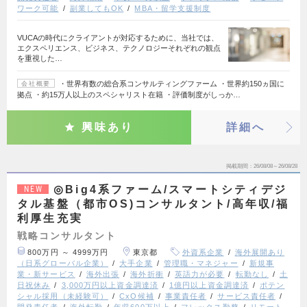
ワーク可能
副業してもOK
MBA・留学支援制度
VUCAの時代にクライアントが対応するために、当社では、
エクスペリエンス、ビジネス、テクノロジーそれぞれの観点
を重視した…
・世界有数の総合系コンサルティングファーム ・世界約150ヵ国に
会社概要
拠点 ・約15万人以上のスペシャリスト在籍 ・評価制度がしっか…
興味あり
詳細へ
掲載期間
26/08/08～26/08/28
◎Big4系ファーム/スマートシティデジ
NEW
タル基盤（都市OS)コンサルタント/高年収/福
利厚生充実
戦略コンサルタント
800万円 ～ 4999万円
東京都
外資系企業
海外展開あり
（日系グローバル企業）
大手企業
管理職・マネジャー
新規事
業・新サービス
海外出張
海外折衝
英語力が必要
転勤なし
土
日祝休み
3,000万円以上資金調達済
1億円以上資金調達済
ポテン
シャル採用（未経験可）
CxO候補
事業責任者
サービス責任者