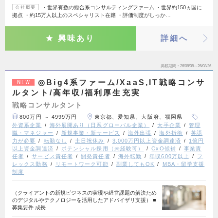
・世界有数の総合系コンサルティングファーム ・世界約150ヵ国に
会社概要
拠点 ・約15万人以上のスペシャリスト在籍 ・評価制度がしっか…
興味あり
詳細へ
掲載期間
26/08/08～26/08/26
◎Big4系ファーム/XaaS,IT戦略コンサ
NEW
ルタント/高年収/福利厚生充実
戦略コンサルタント
800万円 ～ 4999万円
東京都、愛知県、大阪府、福岡県
外資系企業
海外展開あり（日系グローバル企業）
大手企業
管理
職・マネジャー
新規事業・新サービス
海外出張
海外折衝
英語
力が必要
転勤なし
土日祝休み
3,000万円以上資金調達済
1億円
以上資金調達済
ポテンシャル採用（未経験可）
CxO候補
事業責
任者
サービス責任者
開発責任者
海外転勤
年収600万以上
フ
レックス勤務
リモートワーク可能
副業してもOK
MBA・留学支援
制度
（クライアントの新規ビジネスの実現や経営課題の解決ため
のデジタルやテクノロジーを活用したアドバイザリ支援） ■
募集要件 成長…