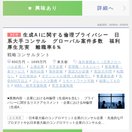
興味あり
詳細へ
掲載期間
26/08/08～26/08/28
生成AIに関する倫理プライバシー 日
NEW
系大手コンサル グローバル案件多数 福利
厚生充実 離職率6％
戦略コンサルタント
800万円 ～ 1699万円
東京都
海外展開あり（日系グロー
バル企業）
上場企業
大手企業
管理職・マネジャー
新規事業・
新サービス
海外出張
海外折衝
英語力が必要
英語力不問
転勤
なし
土日祝休み
ポテンシャル採用（未経験可）
事業責任者
年
収600万以上
フレックス勤務
リモートワーク可能
副業してもO
K
MBA・留学支援制度
育児支援制度
■業務内容 ・企業におけるAI倫理（生成AIを含む）、プライ
バシーに関するリスクアセスメント ・企業におけるAI倫理
（生成A…
・日本最大級のコングロマリット企業のコンサル企業 ・先進的なIT
会社概要
プロダクトやお日本最大級のコングロマリット企業のコンサル企…