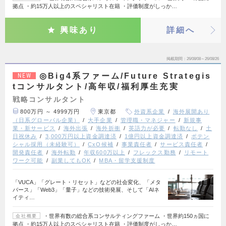
拠点 ・約15万人以上のスペシャリスト在籍 ・評価制度がしっか…
興味あり
詳細へ
掲載期間
26/08/08～26/08/26
◎Big4系ファーム/Future Strategis
NEW
tコンサルタント/高年収/福利厚生充実
戦略コンサルタント
800万円 ～ 4999万円
東京都
外資系企業
海外展開あり
（日系グローバル企業）
大手企業
管理職・マネジャー
新規事
業・新サービス
海外出張
海外折衝
英語力が必要
転勤なし
土
日祝休み
3,000万円以上資金調達済
1億円以上資金調達済
ポテン
シャル採用（未経験可）
CxO候補
事業責任者
サービス責任者
開発責任者
海外転勤
年収600万以上
フレックス勤務
リモート
ワーク可能
副業してもOK
MBA・留学支援制度
「VUCA」「グレート・リセット」などの社会変化、「メタ
バース」「Web3」「量子」などの技術発展、そして「AIネ
イティ…
・世界有数の総合系コンサルティングファーム ・世界約150ヵ国に
会社概要
拠点 ・約15万人以上のスペシャリスト在籍 ・評価制度がしっか…