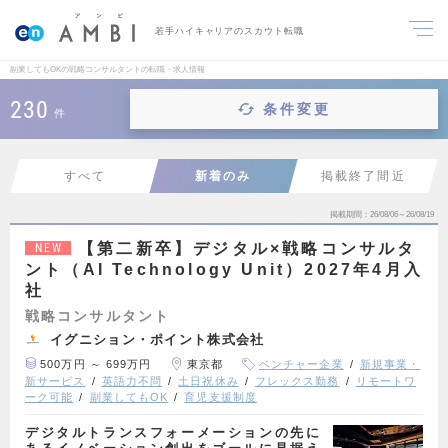
若手ハイキャリアのスカウト転職
副業してもOKの戦略コンサルタントの転職・求人情報
230
条件変更
件
すべて
新着のみ
掲載終了間近
掲載期間
26/08/06～26/08/19
【第二新卒】デジタル×戦略コンサルタ
NEW
ント（AI Technology Unit）2027年4月入
社
戦略コンサルタント
イグニション・ポイント株式会社
500万円 ～ 699万円
東京都
ベンチャー企業
新規事業・
新サービス
英語力不問
土日祝休み
フレックス勤務
リモートワ
ーク可能
副業してもOK
育児支援制度
デジタルトランスフォーメーションの先に