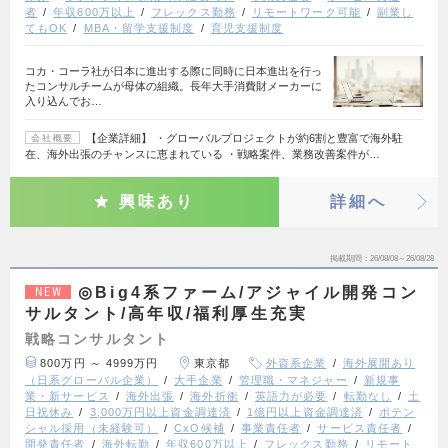
者
年収600万以上
フレックス勤務
リモートワーク可能
副業し
てもOK
MBA・留学支援制度
育児支援制度
コカ・コーラ社が日本に進出する際に同時に日本進出を行っ
たコンサルチームが母体の組織。長年大手消費財メーカーに
入り込んでお…
【企業詳細】 ・グローバルプロジェクトが約6割と豊富で海外駐
会社概要
在、海外出張のチャンスに恵まれている ・戦略案件、業務改善案件が…
興味あり
詳細へ
掲載期間
26/08/08～26/08/28
◎Big4系ファーム/アジャイル開発コン
NEW
サルタント/高年収/福利厚生充実
戦略コンサルタント
800万円 ～ 4999万円
東京都
外資系企業
海外展開あり
（日系グローバル企業）
大手企業
管理職・マネジャー
新規事
業・新サービス
海外出張
海外折衝
英語力が必要
転勤なし
土
日祝休み
3,000万円以上資金調達済
1億円以上資金調達済
ポテン
シャル採用（未経験可）
CxO候補
事業責任者
サービス責任者
開発責任者
海外転勤
年収600万以上
フレックス勤務
リモート