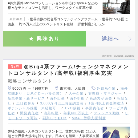
■募集要件 Microsoftソリューションを中心にOpen AIなどの
様々なテクノロジーを活用し、ワークスタイル変革や業…
・世界有数の総合系コンサルティングファーム ・世界約150ヵ国に
会社概要
拠点 ・約15万人以上のスペシャリスト在籍 ・評価制度がしっか…
興味あり
詳細へ
掲載期間
26/08/08～26/08/26
◎Big4系ファーム/チェンジマネジメン
NEW
トコンサルタント/高年収/福利厚生充実
戦略コンサルタント
800万円 ～ 4999万円
東京都、大阪府
外資系企業
海外
展開あり（日系グローバル企業）
大手企業
管理職・マネジャー
新規事業・新サービス
海外出張
海外折衝
英語力が必要
転勤な
し
土日祝休み
3,000万円以上資金調達済
1億円以上資金調達済
ポテンシャル採用（未経験可）
CxO候補
事業責任者
サービス責
任者
開発責任者
海外転勤
年収600万以上
フレックス勤務
リ
モートワーク可能
副業してもOK
MBA・留学支援制度
弊社の組織・人事コンサルタントは、世界138か国に1万人
超と世界最大規模を誇ります。日本でも組織・人事変革支援