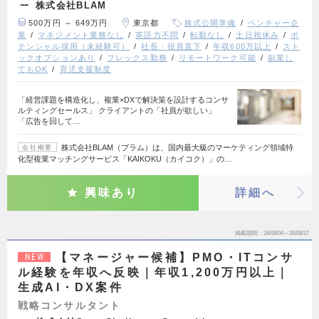
株式会社BLAM
500万円 ～ 649万円
東京都
株式公開準備
ベンチャー企
業
マネジメント業務なし
英語力不問
転勤なし
土日祝休み
ポ
テンシャル採用（未経験可）
社長・役員直下
年収600万以上
スト
ックオプションあり
フレックス勤務
リモートワーク可能
副業し
てもOK
育児支援制度
「経営課題を構造化し、複業×DXで解決策を設計するコンサ
ルティングセールス」 クライアントの「社員が欲しい」
「広告を回して…
株式会社BLAM（ブラム）は、国内最大級のマーケティング領域特
会社概要
化型複業マッチングサービス「KAIKOKU（カイコク）」の…
興味あり
詳細へ
掲載期間
26/08/04～26/08/17
【マネージャー候補】PMO・ITコンサ
NEW
ル経験を年収へ反映｜年収1,200万円以上｜
生成AI・DX案件
戦略コンサルタント