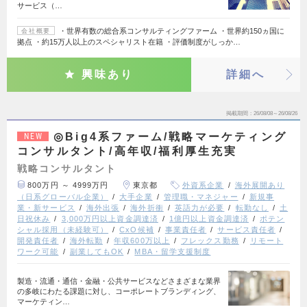
サービス（…
・世界有数の総合系コンサルティングファーム ・世界約150ヵ国に
会社概要
拠点 ・約15万人以上のスペシャリスト在籍 ・評価制度がしっか…
興味あり
詳細へ
掲載期間
26/08/08～26/08/26
◎Big4系ファーム/戦略マーケティング
NEW
コンサルタント/高年収/福利厚生充実
戦略コンサルタント
800万円 ～ 4999万円
東京都
外資系企業
海外展開あり
（日系グローバル企業）
大手企業
管理職・マネジャー
新規事
業・新サービス
海外出張
海外折衝
英語力が必要
転勤なし
土
日祝休み
3,000万円以上資金調達済
1億円以上資金調達済
ポテン
シャル採用（未経験可）
CxO候補
事業責任者
サービス責任者
開発責任者
海外転勤
年収600万以上
フレックス勤務
リモート
ワーク可能
副業してもOK
MBA・留学支援制度
製造・流通・通信・金融・公共サービスなどさまざまな業界
の多岐にわたる課題に対し、コーポレートブランディング、
マーケティン…