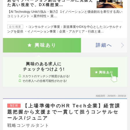
あるイノベーション創出をゴールに見据え
た高い視座で、DX構想策…
【AI Technology Unitの強み・魅力】 1イノベーションと価値創出を牽引する高い
コミットメント ＜案件特性＞ 業…
・コンサルティング事業：新規事業やDXを中心としたコンサルティ
会社概要
ングを提供 ・イノベーション事業：企業・アカデミア・行政と連…
興味あり
詳細へ
興味のある求人に
チェックをつけよう!
興味あり
スカウトのマッチング精度があがる!
その求人への合格可能性がわかる!
掲載期間
26/08/05～26/08/18
【上場準備中のHR Tech企業】経営課
NEW
題把握から支援まで一貫して担うコンサルセ
ールス/ジュニア
戦略コンサルタント