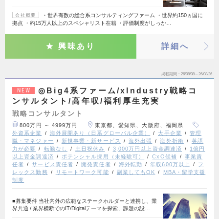
・世界有数の総合系コンサルティングファーム ・世界約150ヵ国に
会社概要
拠点 ・約15万人以上のスペシャリスト在籍 ・評価制度がしっか…
興味あり
詳細へ
掲載期間
26/08/08～26/08/26
◎Big4系ファーム/xIndustry戦略コ
NEW
ンサルタント/高年収/福利厚生充実
戦略コンサルタント
800万円 ～ 4999万円
東京都、愛知県、大阪府、福岡県
外資系企業
海外展開あり（日系グローバル企業）
大手企業
管理
職・マネジャー
新規事業・新サービス
海外出張
海外折衝
英語
力が必要
転勤なし
土日祝休み
3,000万円以上資金調達済
1億円
以上資金調達済
ポテンシャル採用（未経験可）
CxO候補
事業責
任者
サービス責任者
開発責任者
海外転勤
年収600万以上
フ
レックス勤務
リモートワーク可能
副業してもOK
MBA・留学支援
制度
■募集要件 当社内外の広範なステークホルダーと連携し、業
界共通 / 業界横断でのIT/Digitalテーマを探索、課題の設…