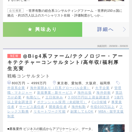
・世界有数の総合系コンサルティングファーム ・世界約150ヵ国に
会社概要
拠点 ・約15万人以上のスペシャリスト在籍 ・評価制度がしっか…
興味あり
詳細へ
掲載期間
26/08/08～26/08/26
◎Big4系ファーム/テクノロジー・アー
NEW
キテクチャーコンサルタント/高年収/福利厚
生充実
戦略コンサルタント
800万円 ～ 4999万円
東京都、愛知県、大阪府、福岡県
外資系企業
海外展開あり（日系グローバル企業）
大手企業
管理
職・マネジャー
新規事業・新サービス
海外出張
海外折衝
英語
力が必要
転勤なし
土日祝休み
3,000万円以上資金調達済
1億円
以上資金調達済
ポテンシャル採用（未経験可）
CxO候補
事業責
任者
サービス責任者
開発責任者
海外転勤
年収600万以上
フ
レックス勤務
リモートワーク可能
副業してもOK
MBA・留学支援
制度
■募集要件 ビジネスの観点からアプリケーション、データ、