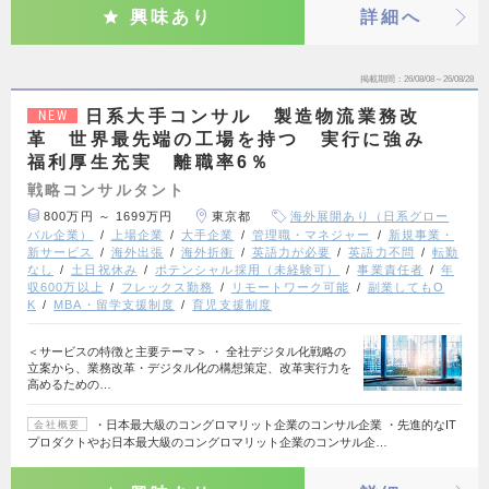
興味あり
詳細へ
掲載期間
26/08/08～26/08/28
日系大手コンサル 製造物流業務改
NEW
革 世界最先端の工場を持つ 実行に強み
福利厚生充実 離職率6％
戦略コンサルタント
800万円 ～ 1699万円
東京都
海外展開あり（日系グロー
バル企業）
上場企業
大手企業
管理職・マネジャー
新規事業・
新サービス
海外出張
海外折衝
英語力が必要
英語力不問
転勤
なし
土日祝休み
ポテンシャル採用（未経験可）
事業責任者
年
収600万以上
フレックス勤務
リモートワーク可能
副業してもO
K
MBA・留学支援制度
育児支援制度
＜サービスの特徴と主要テーマ＞ ・ 全社デジタル化戦略の
立案から、業務改革・デジタル化の構想策定、改革実行力を
高めるための…
・日本最大級のコングロマリット企業のコンサル企業 ・先進的なIT
会社概要
プロダクトやお日本最大級のコングロマリット企業のコンサル企…