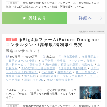
・世界有数の総合系コンサルティングファーム ・世界約150ヵ国に
会社概要
拠点 ・約15万人以上のスペシャリスト在籍 ・評価制度がしっか…
興味あり
詳細へ
掲載期間
26/08/08～26/08/26
◎Big4系ファーム/Future Designer
NEW
コンサルタント/高年収/福利厚生充実
戦略コンサルタント
800万円 ～ 4999万円
東京都
外資系企業
海外展開あり
（日系グローバル企業）
大手企業
管理職・マネジャー
新規事
業・新サービス
海外出張
海外折衝
英語力が必要
転勤なし
土
日祝休み
3,000万円以上資金調達済
1億円以上資金調達済
ポテン
シャル採用（未経験可）
CxO候補
事業責任者
サービス責任者
開発責任者
海外転勤
年収600万以上
フレックス勤務
リモート
ワーク可能
副業してもOK
MBA・留学支援制度
「VUCA」「グレート・リセット」などの社会変化、「メタ
バース」「Web3」「量子」などの技術発展、そして「AIネ
イティ…
・世界有数の総合系コンサルティングファーム ・世界約150ヵ国に
会社概要