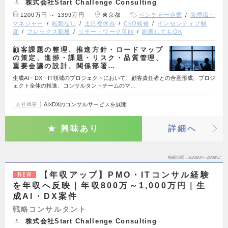
株式会社Start Challenge Consulting
1200万円 ～ 1399万円
東京都
ベンチャー企業
管理職・
マネジャー
転勤なし
土日祝休み
CxO候補
インセンティブ制
度
フレックス勤務
リモートワーク可能
副業してもOK
顧客課題の整理、推進方針・ロードマップ
の策定、進捗・課題・リスク・品質管理、
重要会議の設計、関係部署…
生成AI・DX・IT領域のプロジェクトにおいて、顧客責任者との合意形成、プロジ
ェクト全体の推進、コンサルタントチームのマ…
AI×DXのコンサルサービスを展開
会社概要
興味あり
詳細へ
掲載期間
26/08/04～26/08/17
【年収アップ】PMO・ITコンサル経験
NEW
を年収へ反映｜年収800万～1,000万円｜生
成AI・DX案件
戦略コンサルタント
株式会社Start Challenge Consulting