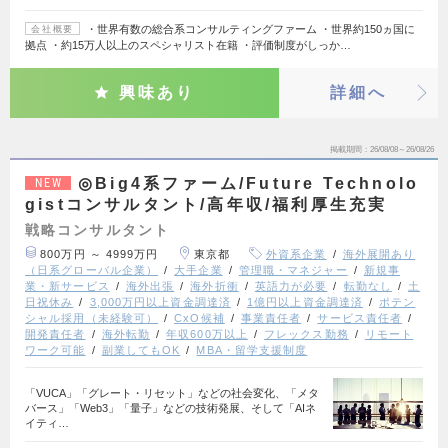
・世界有数の総合系コンサルティングファーム ・世界約150ヵ国に
会社概要
拠点 ・約15万人以上のスペシャリスト在籍 ・評価制度がしっか…
興味あり
詳細へ
掲載期間
26/08/08～26/08/26
◎Big4系ファーム/Future Technolo
NEW
gistコンサルタント/高年収/福利厚生充実
戦略コンサルタント
800万円 ～ 4999万円
東京都
外資系企業
海外展開あり
（日系グローバル企業）
大手企業
管理職・マネジャー
新規事
業・新サービス
海外出張
海外折衝
英語力が必要
転勤なし
土
日祝休み
3,000万円以上資金調達済
1億円以上資金調達済
ポテン
シャル採用（未経験可）
CxO候補
事業責任者
サービス責任者
開発責任者
海外転勤
年収600万以上
フレックス勤務
リモート
ワーク可能
副業してもOK
MBA・留学支援制度
「VUCA」「グレート・リセット」などの社会変化、「メタ
バース」「Web3」「量子」などの技術発展、そして「AIネ
イティ…