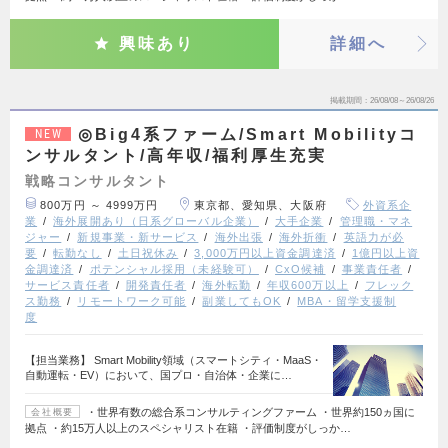
興味あり
詳細へ
掲載期間
26/08/08～26/08/26
◎Big4系ファーム/Smart Mobilityコ
NEW
ンサルタント/高年収/福利厚生充実
戦略コンサルタント
800万円 ～ 4999万円
東京都、愛知県、大阪府
外資系企
業
海外展開あり（日系グローバル企業）
大手企業
管理職・マネ
ジャー
新規事業・新サービス
海外出張
海外折衝
英語力が必
要
転勤なし
土日祝休み
3,000万円以上資金調達済
1億円以上資
金調達済
ポテンシャル採用（未経験可）
CxO候補
事業責任者
サービス責任者
開発責任者
海外転勤
年収600万以上
フレック
ス勤務
リモートワーク可能
副業してもOK
MBA・留学支援制
度
【担当業務】 Smart Mobility領域（スマートシティ・MaaS・
自動運転・EV）において、国プロ・自治体・企業に…
・世界有数の総合系コンサルティングファーム ・世界約150ヵ国に
会社概要
拠点 ・約15万人以上のスペシャリスト在籍 ・評価制度がしっか…