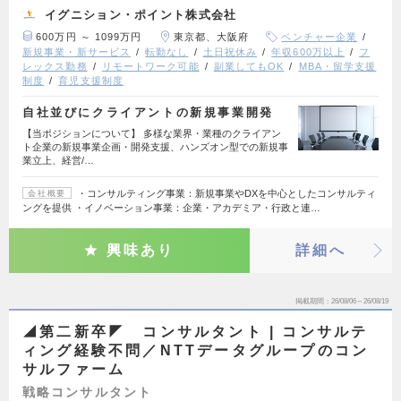
イグニション・ポイント株式会社
600万円 ～ 1099万円
東京都、大阪府
ベンチャー企業
新規事業・新サービス
転勤なし
土日祝休み
年収600万以上
フ
レックス勤務
リモートワーク可能
副業してもOK
MBA・留学支援
制度
育児支援制度
自社並びにクライアントの新規事業開発
【当ポジションについて】 多様な業界・業種のクライアン
ト企業の新規事業企画・開発支援、ハンズオン型での新規事
業立上、経営/…
・コンサルティング事業：新規事業やDXを中心としたコンサルティ
会社概要
ングを提供 ・イノベーション事業：企業・アカデミア・行政と連…
興味あり
詳細へ
掲載期間
26/08/06～26/08/19
◢第二新卒◤ コンサルタント | コンサルテ
ィング経験不問／NTTデータグループのコン
サルファーム
戦略コンサルタント