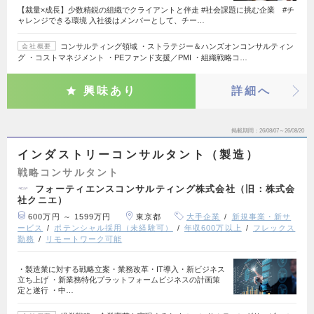
【裁量×成長】少数精鋭の組織でクライアントと伴走 #社会課題に挑む企業 #チ
ャレンジできる環境 入社後はメンバーとして、チー…
コンサルティング領域 ・ストラテジー＆ハンズオンコンサルティン
会社概要
グ ・コストマネジメント ・PEファンド支援／PMI ・組織戦略コ…
興味あり
詳細へ
掲載期間
26/08/07～26/08/20
インダストリーコンサルタント（製造）
戦略コンサルタント
フォーティエンスコンサルティング株式会社（旧：株式会
社クニエ）
600万円 ～ 1599万円
東京都
大手企業
新規事業・新サ
ービス
ポテンシャル採用（未経験可）
年収600万以上
フレックス
勤務
リモートワーク可能
・製造業に対する戦略立案・業務改革・IT導入・新ビジネス
立ち上げ ・新業務特化プラットフォームビジネスの計画策
定と遂行 ・中…