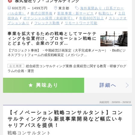
株式会社リブ・コンサルティング
600万円 ～ 1499万円
東京都
海外展開あり（日系グロー
バル企業）
株式公開準備
新規事業・新サービス
転勤なし
土日
祝休み
ポテンシャル採用（未経験可）
年収600万以上
ストックオ
プションあり
フレックス勤務
リモートワーク可能
事業を拡大するための戦略としてマーケテ
ィングを位置付け、プロモーション戦略に
とどまらず、企業のプロダ…
【プロジェクト事例】 ・中期経営計画策定（大手完成車メーカー） ・BtoBビジ
ネスプラットフォームの成長戦略策定（メガバンク…
総合経営コンサルティング業務 企業経営に関する教育・研修プログ
会社概要
ラムの企画・運営
興味あり
詳細へ
掲載期間
26/08/06～26/08/19
【イノベーション戦略コンサルタント】コン
サルティングから新規事業開発など幅広いキ
ャリアパスを提供！
戦略コンサルタント