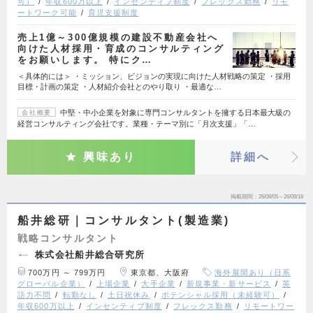
可）
年収600万以上
インセンティブ制度
フレックス勤務
リモ
ートワーク可能
育児支援制度
売上1億～300億規模の建設不動産会社へ
向けた人材採用・育成のコンサルティング
をお願いします。 特にク…
＜具体的には＞ ・ミッション、ビジョンの実現に向けた人材戦略の策定 ・採用
目標・計画の策定 ・人材紹介会社とのやり取り ・最適な…
中堅・中小企業を対象に専門コンサルタントを擁する日本最大級の
会社概要
経営コンサルティング会社です。業種・テーマ別に「月次支援」「…
興味あり
詳細へ
掲載期間
26/08/05～26/08/18
船井総研｜コンサルタント(製造業)
戦略コンサルタント
株式会社船井総合研究所
700万円 ～ 799万円
東京都、大阪府
海外展開あり（日系
グローバル企業）
上場企業
大手企業
新規事業・新サービス
英
語力不問
転勤なし
土日祝休み
ポテンシャル採用（未経験可）
年収600万以上
インセンティブ制度
フレックス勤務
リモートワー