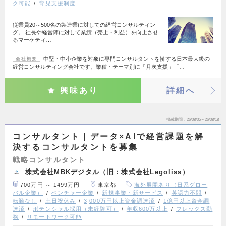
ク可能
育児支援制度
従業員20～500名の製造業に対しての経営コンサルティン
グ。 社長や経営陣に対して業績（売上・利益）を向上させ
るマーケティ…
中堅・中小企業を対象に専門コンサルタントを擁する日本最大級の
会社概要
経営コンサルティング会社です。業種・テーマ別に「月次支援」「…
興味あり
詳細へ
掲載期間
26/08/05～26/08/18
コンサルタント｜データ×AIで経営課題を解
決するコンサルタントを募集
戦略コンサルタント
株式会社MBKデジタル（旧：株式会社Legoliss）
700万円 ～ 1499万円
東京都
海外展開あり（日系グロー
バル企業）
ベンチャー企業
新規事業・新サービス
英語力不問
転勤なし
土日祝休み
3,000万円以上資金調達済
1億円以上資金調
達済
ポテンシャル採用（未経験可）
年収600万以上
フレックス勤
務
リモートワーク可能