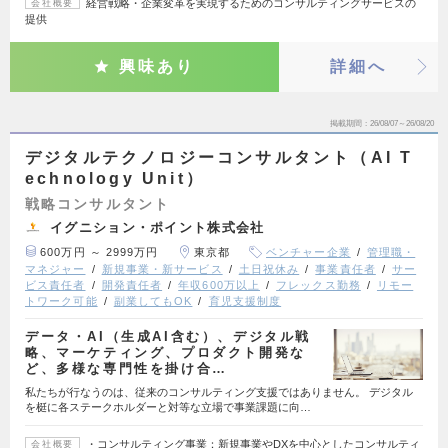
経営戦略・企業変革を実現するためのコンサルティングサービスの
会社概要
提供
興味あり
詳細へ
掲載期間
26/08/07～26/08/20
デジタルテクノロジーコンサルタント（AI T
echnology Unit）
戦略コンサルタント
イグニション・ポイント株式会社
600万円 ～ 2999万円
東京都
ベンチャー企業
管理職・
マネジャー
新規事業・新サービス
土日祝休み
事業責任者
サー
ビス責任者
開発責任者
年収600万以上
フレックス勤務
リモー
トワーク可能
副業してもOK
育児支援制度
データ・AI（生成AI含む）、デジタル戦
略、マーケティング、プロダクト開発な
ど、多様な専門性を掛け合…
私たちが行なうのは、従来のコンサルティング支援ではありません。 デジタル
を梃に各ステークホルダーと対等な立場で事業課題に向…
・コンサルティング事業：新規事業やDXを中心としたコンサルティ
会社概要