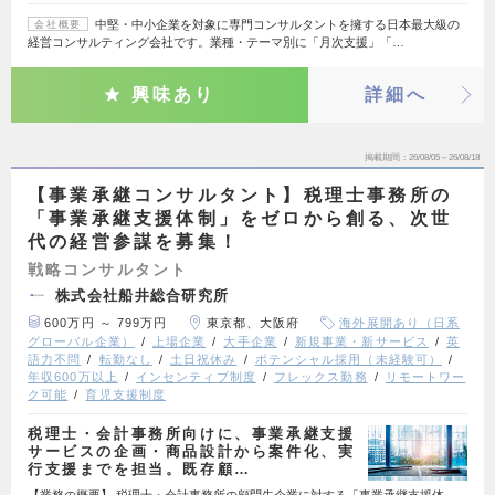
中堅・中小企業を対象に専門コンサルタントを擁する日本最大級の
会社概要
経営コンサルティング会社です。業種・テーマ別に「月次支援」「…
興味あり
詳細へ
掲載期間
26/08/05～26/08/18
【事業承継コンサルタント】税理士事務所の
「事業承継支援体制」をゼロから創る、次世
代の経営参謀を募集！
戦略コンサルタント
株式会社船井総合研究所
600万円 ～ 799万円
東京都、大阪府
海外展開あり（日系
グローバル企業）
上場企業
大手企業
新規事業・新サービス
英
語力不問
転勤なし
土日祝休み
ポテンシャル採用（未経験可）
年収600万以上
インセンティブ制度
フレックス勤務
リモートワー
ク可能
育児支援制度
税理士・会計事務所向けに、事業承継支援
サービスの企画・商品設計から案件化、実
行支援までを担当。既存顧…
【業務の概要】 税理士・会計事務所の顧問先企業に対する「事業承継支援体