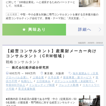
に対して「100億企業化」へと成長するためのパートナーと
して、 社長直…
中堅・中小企業を対象に専門コンサルタントを擁する日本最大級の
会社概要
経営コンサルティング会社です。業種・テーマ別に「月次支援」「…
興味あり
詳細へ
掲載期間
26/08/05～26/08/18
【経営コンサルタント】産業財メーカー向け
コンサルタント（CRM領域）
戦略コンサルタント
株式会社船井総合研究所
600万円 ～ 999万円
東京都、大阪府
海外展開あり（日系
グローバル企業）
上場企業
大手企業
新規事業・新サービス
英
語力不問
転勤なし
土日祝休み
ポテンシャル採用（未経験可）
年収600万以上
インセンティブ制度
フレックス勤務
リモートワー
ク可能
育児支援制度
■業務内容 日本経済の基盤である中堅・中小（従業員20～50
0名規模）の製造業・専門商社に対する経営コンサルティン
グをお任…