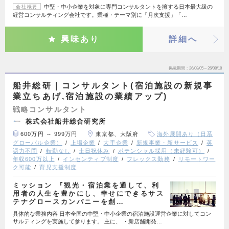
中堅・中小企業を対象に専門コンサルタントを擁する日本最大級の
会社概要
経営コンサルティング会社です。業種・テーマ別に「月次支援」「…
興味あり
詳細へ
掲載期間
26/08/05～26/08/18
船井総研｜コンサルタント(宿泊施設の新規事
業立ちあげ,宿泊施設の業績アップ)
戦略コンサルタント
株式会社船井総合研究所
600万円 ～ 999万円
東京都、大阪府
海外展開あり（日系
グローバル企業）
上場企業
大手企業
新規事業・新サービス
英
語力不問
転勤なし
土日祝休み
ポテンシャル採用（未経験可）
年収600万以上
インセンティブ制度
フレックス勤務
リモートワー
ク可能
育児支援制度
ミッション 『観光・宿泊業を通して、利
用者の人生を豊かにし、幸せにできるサス
テナグロースカンパニーを創…
具体的な業務内容 日本全国の中堅・中小企業の宿泊施設運営企業に対してコン
サルティングを実施して参ります。 主に、 ・新店舗開発…