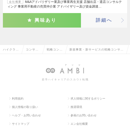
M&Aアドバリザリー業及び事業再生支援 店舗出店・退店コンサルテ
会社概要
ィング 事業用不動産の売買仲介業 アドバイザリー及び資金調達…
興味あり
詳細へ
ハイクラス
コンサル
戦略コンサ
新規事業・新サービスの戦略コンサル
求人TOP
タント系
ルタント
タントの転職・求人情報一覧
若手ハイキャリアのスカウト転職
利用規約
求人情報に関するポリシー
個人情報の取り扱い
推奨環境
ヘルプ・お問い合わせ
参画のお問い合わせ
サイトマップ
エン会社概要