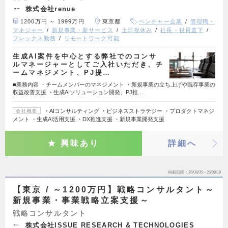
株式会社renue
1200万円 ～ 1999万円
東京都
ベンチャー企業
管理職・
マネジャー
新規事業・新サービス
土日祝休み
社長・役員直下
フレックス勤務
リモートワーク可能
生成AI案件を中心とする弊社でのコンサ
ルマネージャーとしてご入社いただき、チ
ームマネジメント、PJ提…
■業務内容 ・チームメンバーのマネジメント ・新規事業の立ち上げや既存事業の
収益改善支援 ・生成AIソリューション開発、PJ推…
・AIコンサルティング ・ビジネスストラテジー ・プロダクトマネジ
会社概要
メント ・生成AI活用支援 ・DX推進支援 ・新規事業開発支援
興味あり
詳細へ
掲載期間
26/08/05～26/08/18
【東京 / ～1200万円】戦略コンサルタント～
新規事業・事業戦略立案支援～
戦略コンサルタント
株式会社ISSUE RESEARCH & TECHNOLOGIES