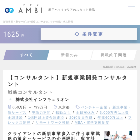
若手ハイキャリアのスカウト転職
新規事業・新サービスの戦略コンサルタントの転職・求人情報
1625
条件変更
件
すべて
新着のみ
掲載終了間近
掲載期間
26/08/06～26/08/19
【コンサルタント】新規事業開発コンサルタ
ント
戦略コンサルタント
株式会社インフキュリオン
650万円 ～ 799万円
東京都
ベンチャー企業
新規事業・
新サービス
英語力不問
転勤なし
土日祝休み
3,000万円以上資
金調達済
1億円以上資金調達済
20代役員在籍
年収600万以上
フ
レックス勤務
リモートワーク可能
MBA・留学支援制度
クライアントの新規事業参入に伴う事業戦
略の策定～サービスの企画設計、収支計