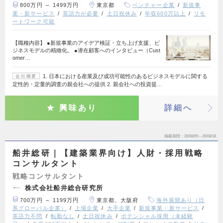
800万円 ～ 1499万円
東京都
ベンチャー企業
新規事
業・新サービス
英語力が必要
土日祝休み
年収600万以上
リモ
ートワーク可能
【職種内容】 ●新規事業のアイデア検証・立ち上げ支援、ビ
ジネスモデルの精緻化。 ●潜在顧客へのインタビュー（Cust
omer…
1. 日本における産業及び成功可能性のあるビジネスモデルに関する
会社概要
定性的・定量的調査の親会社への提供 2. 親会社への投資提…
興味あり
詳細へ
掲載期間
26/08/05～26/08/18
船井総研｜【建築業界向け】人財・採用戦略
コンサルタント
戦略コンサルタント
株式会社船井総合研究所
700万円 ～ 1199万円
東京都、大阪府
海外展開あり（日
系グローバル企業）
上場企業
大手企業
新規事業・新サービス
英語力不問
転勤なし
土日祝休み
ポテンシャル採用（未経験