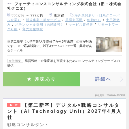
フォーティエンスコンサルティング株式会社（旧：株式会
社クニエ）
550万円 ～ 999万円
東京都
海外展開あり（日系グローバ
ル企業）
新規事業・新サービス
英語力不問
転勤なし
土日祝休
み
ポテンシャル採用（未経験可）
サービス責任者
リモートワー
ク可能
育児支援制度
※第二新卒（大学卒業/大学院修了から3年未満）の方が対象
です。 ※ご応募以降に、以下3チームの中で一番ご興味があ
るチームを…
経営戦略・企業変革を実現するためのコンサルティングサービスの
会社概要
提供
興味あり
詳細へ
掲載期間
26/08/06～26/08/19
【第二新卒】デジタル×戦略コンサルタ
NEW
ント（AI Technology Unit）2027年4月入
社
戦略コンサルタント