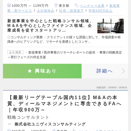
1000万円 ～ 1199万円
東京都
ベンチャー企業
新規事
業・新サービス
土日祝休み
社長・役員直下
年収600万以上
新規事業を中心とした戦略コンサル領域、
M＆Aを中心としたファイナンス領域、企
業成長を促すスタートアッ…
◇コンサルティング業務 ・クライアントの様々な課題に対して、市場調査や有
識者へのヒアリングなど、リサーチを基礎としたコンサ…
・新規事業 / 既存事業のリサーチレポートの提供 ・事業の戦略策定
会社概要
～実⾏フェーズの伴⾛支援
興味あり
詳細へ
掲載期間
26/08/05～26/08/18
【最新リーグテーブル国内11位】M&Aの本
質、ディールマネジメントに専念できるFAへ
｜年収900万～
戦略コンサルタント
株式会社ユニヴィスコンサルティング