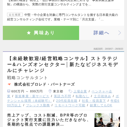
制」の構築から、実際の実行支援コンサルティングまでを…
中堅・中小企業を対象に専門コンサルタントを擁する日本最大級の
会社概要
経営コンサルティング会社です。業種・テーマ別に「月次支援」「…
興味あり
詳細へ
掲載期間
26/08/07～26/08/20
【未経験歓迎/経営戦略コンサル】ストラテジ
ー&ハンズオンセクター│新たなビジネスモデ
ルにチャレンジ
戦略コンサルタント
株式会社プロレド・パートナーズ
600万円 ～ 899万円
東京都
上場企業
ベンチャー企
業
新規事業・新サービス
英語力不問
転勤なし
土日祝休み
ポ
テンシャル採用（未経験可）
20代役員在籍
社長・役員直下
年収6
00万以上
フレックス勤務
リモートワーク可能
副業してもOK
売上アップ、コスト削減、BPR等のプロ
ジェクト実行支援に注力いただきながら、
長期的な視点での課題解決…