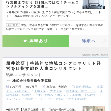
行支援まで行う (2)個人ではなくチームコ
ンサルティングを重視…
＜船井総研の特徴＞ (1)戦略だけでなく実行支援まで行う 中小企業では、ヒト・
モノ・カネが潤沢に揃っていないことが一般的です…
中堅・中小企業を対象に専門コンサルタントを擁する日本最大級の
会社概要
経営コンサルティング会社です。業種・テーマ別に「月次支援」「…
興味あり
詳細へ
掲載期間
26/08/05～26/08/18
船井総研｜持続的な地域コングロマリット経
営を目指す戦略人事コンサルタント
戦略コンサルタント
株式会社船井総合研究所
600万円 ～ 999万円
東京都、大阪府
海外展開あり（日系
グローバル企業）
上場企業
大手企業
新規事業・新サービス
英
語力不問
転勤なし
土日祝休み
ポテンシャル採用（未経験可）
インセンティブ制度
リモートワーク可能
育児支援制度
■仕事内容 【具体的な業務内容】 「地域一番の有力企業」