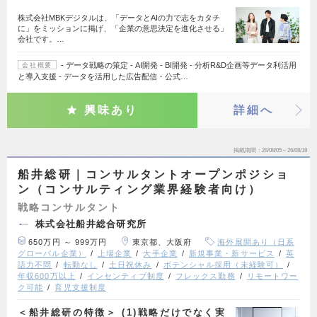
株式会社MBKデジタルは、「データとAIの力で志をカタチ
に」をミッションに掲げ、「企業の意思決定を進化させる」
会社です。…
- データ戦略の策定 - AI開発 - BI開発 - 分析R&D企画等データ利活用
会社概要
と導入支援 - データを活用した広告配信・公式…
興味あり
詳細へ
掲載期間
26/08/05～26/08/18
船井総研｜コンサルタントオープンポジショ
ン（コンサルティング業界経験者向け）
戦略コンサルタント
株式会社船井総合研究所
650万円 ～ 999万円
東京都、大阪府
海外展開あり（日系
グローバル企業）
上場企業
大手企業
新規事業・新サービス
英
語力不問
転勤なし
土日祝休み
ポテンシャル採用（未経験可）
年収600万以上
インセンティブ制度
フレックス勤務
リモートワー
ク可能
育児支援制度
＜船井総研の特徴＞ (1)戦略だけでなく実