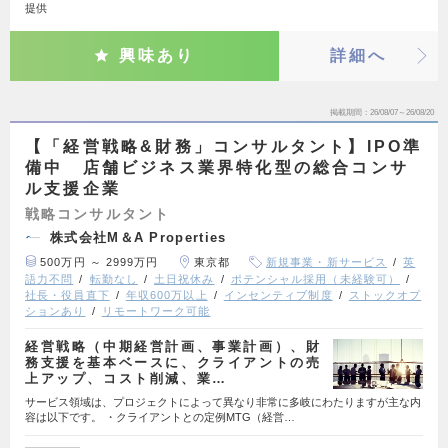
提供
興味あり
詳細へ
掲載期間
26/08/07～26/08/20
【「経営戦略&財務」コンサルタント】IPO準
備中 店舗ビジネス業界特化型の総合コンサ
ル支援企業
戦略コンサルタント
株式会社M＆A Properties
500万円 ～ 2999万円
東京都
新規事業・新サービス
英
語力不問
転勤なし
土日祝休み
ポテンシャル採用（未経験可）
社長・役員直下
年収600万以上
インセンティブ制度
ストックオプ
ションあり
リモートワーク可能
経営戦略（中期経営計画、事業計画）、財
務支援を基本ベースに、クライアントの売
上アップ、コスト削減、業…
サービス領域は、プロジェクトによって異なり非常に多岐にわたりますが主な内
容は以下です。 ・クライアントとの定例MTG（経営…