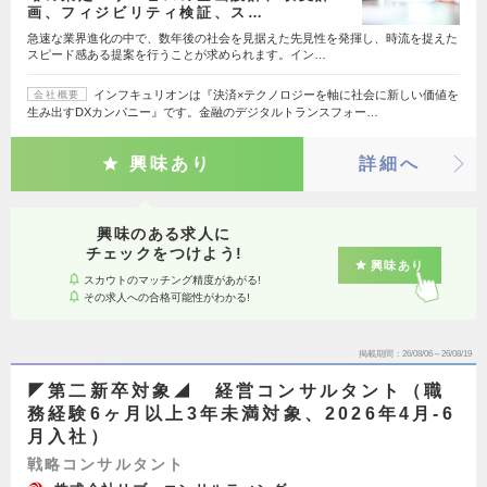
画、フィジビリティ検証、ス…
急速な業界進化の中で、数年後の社会を見据えた先見性を発揮し、時流を捉えた
スピード感ある提案を行うことが求められます。イン…
インフキュリオンは『決済×テクノロジーを軸に社会に新しい価値を
会社概要
生み出すDXカンパニー』です。金融のデジタルトランスフォー…
興味あり
詳細へ
興味のある求人に
チェックをつけよう!
興味あり
スカウトのマッチング精度があがる!
その求人への合格可能性がわかる!
掲載期間
26/08/06～26/08/19
◤第二新卒対象◢ 経営コンサルタント（職
務経験6ヶ月以上3年未満対象、2026年4月-6
月入社）
戦略コンサルタント