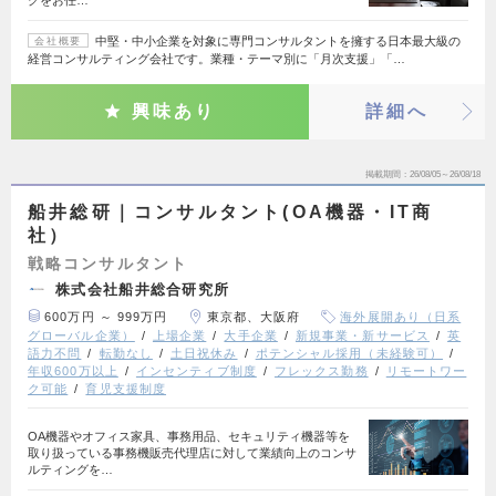
中堅・中小企業を対象に専門コンサルタントを擁する日本最大級の
会社概要
経営コンサルティング会社です。業種・テーマ別に「月次支援」「…
興味あり
詳細へ
掲載期間
26/08/05～26/08/18
船井総研｜コンサルタント(OA機器・IT商
社）
戦略コンサルタント
株式会社船井総合研究所
600万円 ～ 999万円
東京都、大阪府
海外展開あり（日系
グローバル企業）
上場企業
大手企業
新規事業・新サービス
英
語力不問
転勤なし
土日祝休み
ポテンシャル採用（未経験可）
年収600万以上
インセンティブ制度
フレックス勤務
リモートワー
ク可能
育児支援制度
OA機器やオフィス家具、事務用品、セキュリティ機器等を
取り扱っている事務機販売代理店に対して業績向上のコンサ
ルティングを…