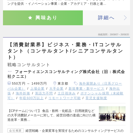
ングを提供 ・イノベーション事業：企業・アカデミア・行政と連…
興味あり
詳細へ
掲載期間
26/08/07～26/08/20
【消費財業界】ビジネス・業務・ITコンサル
タント（コンサルタント/シニアコンサルタン
ト）
戦略コンサルタント
フォーティエンスコンサルティング株式会社（旧：株式会
社クニエ）
550万円 ～ 1499万円
東京都
海外展開あり（日系グロー
バル企業）
上場企業
大手企業
新規事業・新サービス
海外出
張
海外折衝
英語力不問
土日祝休み
ポテンシャル採用（未経験
可）
年収600万以上
リモートワーク可能
育児支援制度
【CPチームについて】 食品・飲料・化粧品・日用雑貨など
の大手消費財メーカーに対して、経営目標の達成に向けた構
造改革・業務…
経営戦略・企業変革を実現するためのコンサルティングサービスの
会社概要