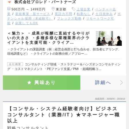
株式会社プロレド・パートナーズ
500万円 ～ 1499万円
東京都
上場企業
ベンチャー企
業
新規事業・新サービス
英語力不問
転勤なし
土日祝休み
ポ
テンシャル採用（未経験可）
フレックス勤務
リモートワーク可
能
副業してもOK
＜魅力＞ ・成果が報酬に直結するやりが
いの大きさ ・多種多様な業種業界のクラ
イアントを支援可能・クライア…
・クライアントの課題調査（例：経営企画部と打ち合わせ、担当者ヒアリング、
現地調査など） ・クライアントの財務分析／アプロー…
コンサルティング領域 ・ストラテジー＆ハンズオンコンサルティン
会社概要
グ ・コストマネジメント ・PEファンド支援／PMI ・組織戦略コ…
興味あり
詳細へ
掲載期間
26/08/05～26/08/18
【コンサル・システム経験者向け】ビジネス
コンサルタント（業務/IT）★マネージャー職
以上
戦略コンサルタント