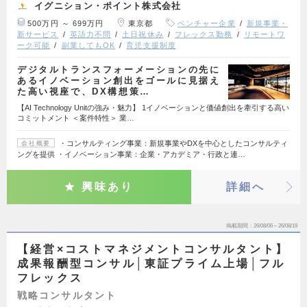
イグニション・ポイント株式会社
500万円 ～ 699万円
東京都
ベンチャー企業
新規事業・
新サービス
英語力不問
土日祝休み
フレックス勤務
リモートワ
ーク可能
副業してもOK
育児支援制度
デジタルトランスフォーメーションの先に
あるイノベーション創出をゴールに見据え
た高い視座で、DX構想策…
【AI Technology Unitの強み・魅力】 1イノベーションと価値創出を牽引する高い
コミットメント ＜案件特性＞ 業…
・コンサルティング事業：新規事業やDXを中心としたコンサルティ
会社概要
ングを提供 ・イノベーション事業：企業・アカデミア・行政と連…
興味あり
詳細へ
掲載期間
26/08/06～26/08/19
【経営×コストマネジメントコンサルタント】
成果報酬型コンサル│東証プライム上場│フル
フレックス
戦略コンサルタント