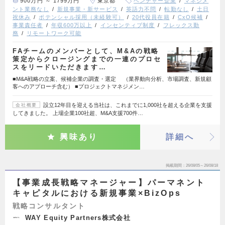
900万円 ～ 1799万円
東京都
ベンチャー企業
マネジメ
ント業務なし
新規事業・新サービス
英語力不問
転勤なし
土日
祝休み
ポテンシャル採用（未経験可）
20代役員在籍
CxO候補
事業責任者
年収600万以上
インセンティブ制度
フレックス勤
務
リモートワーク可能
FAチームのメンバーとして、M&Aの戦略
策定からクロージングまでの一連のプロセ
スをリードいただきます…
■M&A戦略の立案、候補企業の調査・選定 （業界動向分析、市場調査、新規顧
客へのアプローチ含む） ■プロジェクトマネジメン…
設立12年目を迎える当社は、これまでに1,000社を超える企業を支援
会社概要
してきました。 上場企業100社超、M&A支援700件…
興味あり
詳細へ
掲載期間
26/08/05～26/08/18
【事業成長戦略マネージャー】パーマネント
キャピタルにおける新規事業×BizOps
戦略コンサルタント
WAY Equity Partners株式会社