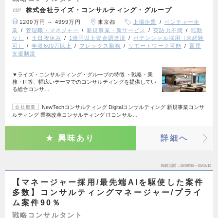
株式会社ライズ・コンサルティング・グループ
1200万円 ～ 4999万円
東京都
上場企業
ベンチャー企
業
管理職・マネジャー
新規事業・新サービス
英語力不問
転勤
なし
土日祝休み
1億円以上資金調達済
ポテンシャル採用（未経験
可）
年収600万以上
フレックス勤務
リモートワーク可能
育児
支援制度
▼ライズ・コンサルティング・グループの特徴 ・戦略・業
務・IT等、幅広いテーマでのコンサルティングを提供してい
る総合コンサ…
NewTechコンサルティング Digitalコンサルティング 新規事業コンサ
会社概要
ルティング 業務改革コンサルティング ITコンサル…
興味あり
詳細へ
掲載期間
26/08/05～26/08/18
【マネージャー採用/最先端AIを駆使した案件
多数】コンサルティングマネージャー/プライ
ム案件90％
戦略コンサルタント