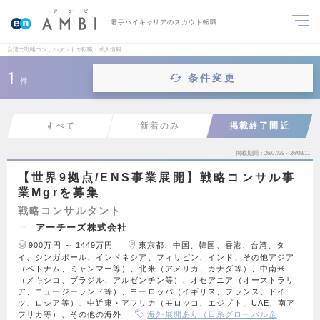
若手ハイキャリアのスカウト転職
台湾の戦略コンサルタントの転職・求人情報
1
条件変更
件
すべて
新着のみ
掲載終了間近
掲載期間
26/07/29～26/08/11
【世界9拠点/ENS事業展開】戦略コンサル事
業Mgrを募集
戦略コンサルタント
アーチーズ株式会社
900万円 ～ 1449万円
東京都、中国、韓国、香港、台湾、タ
イ、シンガポール、インドネシア、フィリピン、インド、その他アジア
（ベトナム、ミャンマー等）、北米（アメリカ、カナダ等）、中南米
（メキシコ、ブラジル、アルゼンチン等）、オセアニア（オーストラリ
ア、ニュージーランド等）、ヨーロッパ（イギリス、フランス、ドイ
ツ、ロシア等）、中近東・アフリカ（モロッコ、エジプト、UAE、南ア
フリカ等）、その他の海外
海外展開あり（日系グローバル企