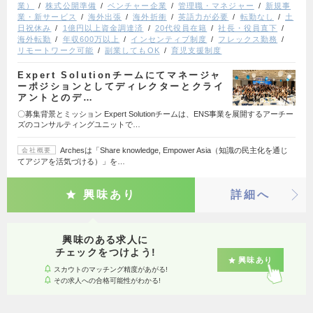
業）
株式公開準備
ベンチャー企業
管理職・マネジャー
新規事
業・新サービス
海外出張
海外折衝
英語力が必要
転勤なし
土
日祝休み
1億円以上資金調達済
20代役員在籍
社長・役員直下
海外転勤
年収600万以上
インセンティブ制度
フレックス勤務
リモートワーク可能
副業してもOK
育児支援制度
Expert Solutionチームにてマネージャ
ーポジションとしてディレクターとクライ
アントとのデ…
〇募集背景とミッション Expert Solutionチームは、ENS事業を展開するアーチー
ズのコンサルティングユニットで…
Archesは「Share knowledge, Empower Asia（知識の民主化を通じ
会社概要
てアジアを活気づける）」を…
興味あり
詳細へ
興味のある求人に
チェックをつけよう!
興味あり
スカウトのマッチング精度があがる!
その求人への合格可能性がわかる!