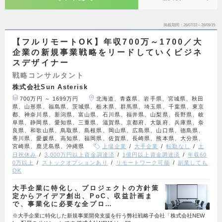
掲載期間
26/07/22～26/09/15
【フルリモートOK】年収700万～1700／大
企業の新規事業戦略をリードしていくビジネ
スデザイナー
戦略コンサルタント
株式会社Sun Asterisk
700万円 ～ 1699万円
北海道、青森県、岩手県、宮城県、秋田
県、山形県、福島県、茨城県、栃木県、群馬県、埼玉県、千葉県、東京
都、神奈川県、新潟県、富山県、石川県、福井県、山梨県、長野県、岐
阜県、静岡県、愛知県、三重県、滋賀県、京都府、大阪府、兵庫県、奈
良県、和歌山県、鳥取県、島根県、岡山県、広島県、山口県、徳島県、
香川県、愛媛県、高知県、福岡県、佐賀県、長崎県、熊本県、大分県、
宮崎県、鹿児島県、沖縄県
上場企業
大手企業
転勤なし
土
日祝休み
3,000万円以上資金調達済
1億円以上資金調達済
年収60
0万以上
ストックオプションあり
リモートワーク可能
副業しても
OK
大手企業に特化し、プロジェクトの方針策
定からアイデア創出、PoC、収益計画ま
で、事業化に必要な全プロ…
※大手企業に特化した新規事業開発支援を行う弊社戦略子会社「株式会社NEW