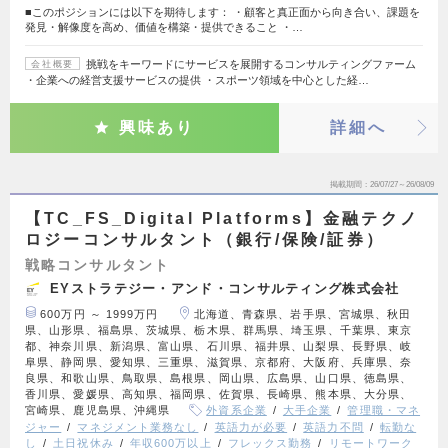
■このポジションには以下を期待します： ・顧客と真正面から向き合い、課題を
発見・解像度を高め、価値を構築・提供できること ・…
挑戦をキーワードにサービスを展開するコンサルティングファーム
会社概要
・企業への経営支援サービスの提供 ・スポーツ領域を中心とした経…
興味あり
詳細へ
掲載期間
26/07/27～26/08/09
【TC_FS_Digital Platforms】金融テクノ
ロジーコンサルタント（銀行/保険/証券）
戦略コンサルタント
EYストラテジー・アンド・コンサルティング株式会社
600万円 ～ 1999万円
北海道、青森県、岩手県、宮城県、秋田
県、山形県、福島県、茨城県、栃木県、群馬県、埼玉県、千葉県、東京
都、神奈川県、新潟県、富山県、石川県、福井県、山梨県、長野県、岐
阜県、静岡県、愛知県、三重県、滋賀県、京都府、大阪府、兵庫県、奈
良県、和歌山県、鳥取県、島根県、岡山県、広島県、山口県、徳島県、
香川県、愛媛県、高知県、福岡県、佐賀県、長崎県、熊本県、大分県、
宮崎県、鹿児島県、沖縄県
外資系企業
大手企業
管理職・マネ
ジャー
マネジメント業務なし
英語力が必要
英語力不問
転勤な
し
土日祝休み
年収600万以上
フレックス勤務
リモートワーク