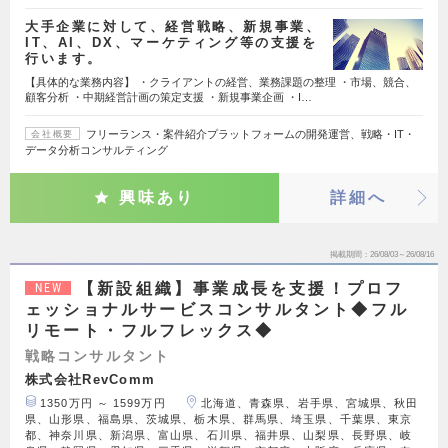
大手企業に対して、経営戦略、新規事業、
IT、AI、DX、マーケティング等の支援を
行います。
【具体的な業務内容】 ・クライアントの経営、業務課題の整理 ・市場、競合、
顧客分析 ・中期経営計画の策定支援 ・新規事業企画 ・I…
フリーランス・案件紹介プラットフォームの開発運営、戦略・IT・
会社概要
データ分析コンサルティング
興味あり
詳細へ
掲載期間
26/08/03～26/08/16
【新設組織】事業成長を支援！プロフ
NEW
ェッショナルサービスコンサルタント◆フル
リモート・フルフレックス◆
戦略コンサルタント
株式会社RevComm
1350万円 ～ 1599万円
北海道、青森県、岩手県、宮城県、秋田
県、山形県、福島県、茨城県、栃木県、群馬県、埼玉県、千葉県、東京
都、神奈川県、新潟県、富山県、石川県、福井県、山梨県、長野県、岐