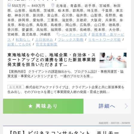
550万円 ～ 849万円
北海道、青森県、岩手県、宮城県、秋田
県、山形県、福島県、茨城県、栃木県、群馬県、埼玉県、千葉県、東京
都、神奈川県、新潟県、富山県、石川県、福井県、山梨県、長野県、岐
阜県、静岡県、愛知県、三重県、滋賀県、京都府、大阪府、兵庫県、奈
良県、和歌山県、鳥取県、島根県、岡山県、広島県、山口県、徳島県、
香川県、愛媛県、高知県、福岡県、佐賀県、長崎県、熊本県、大分県、
宮崎県、鹿児島県、沖縄県
ベンチャー企業
新規事業・新サービ
ス
転勤なし
土日祝休み
フレックス勤務
リモートワーク可能
副業してもOK
育児支援制度
東海地域を中心に、地域企業・自治体・ス
タートアップとの連携を通じた新規事業開
発支援を担当いただきます…
【業務内容】 クライアントの課題抽出から、プログラム設計・事務局運営・協
業支援・事業化メンタリングまで、一連のプロセスを推…
株式会社アルファドライブは、クライアント企業と共に新規事業を
会社概要
生み出し、そのプロセスを通じて事業開発人材の発掘・育成と挑戦…
興味あり
詳細へ
掲載期間
26/07/26～26/08/09
【DE】ビジネスコンサルタント ※リモー