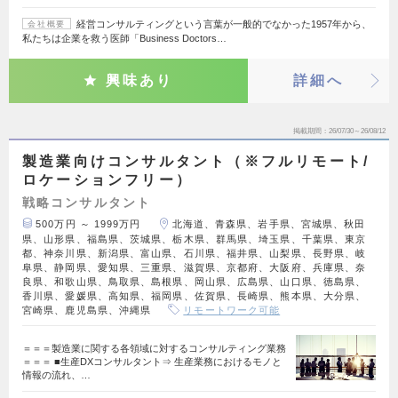
経営コンサルティングという言葉が一般的でなかった1957年から、
会社概要
私たちは企業を救う医師「Business Doctors…
興味あり
詳細へ
掲載期間
26/07/30～26/08/12
製造業向けコンサルタント（※フルリモート/
ロケーションフリー）
戦略コンサルタント
500万円 ～ 1999万円
北海道、青森県、岩手県、宮城県、秋田
県、山形県、福島県、茨城県、栃木県、群馬県、埼玉県、千葉県、東京
都、神奈川県、新潟県、富山県、石川県、福井県、山梨県、長野県、岐
阜県、静岡県、愛知県、三重県、滋賀県、京都府、大阪府、兵庫県、奈
良県、和歌山県、鳥取県、島根県、岡山県、広島県、山口県、徳島県、
香川県、愛媛県、高知県、福岡県、佐賀県、長崎県、熊本県、大分県、
宮崎県、鹿児島県、沖縄県
リモートワーク可能
＝＝＝製造業に関する各領域に対するコンサルティング業務
＝＝＝ ■生産DXコンサルタント⇒ 生産業務におけるモノと
情報の流れ、…