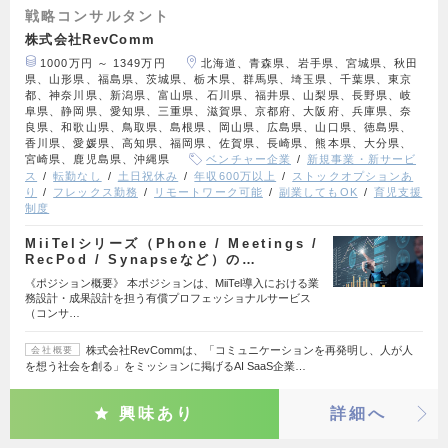
戦略コンサルタント
株式会社RevComm
1000万円 ～ 1349万円
北海道、青森県、岩手県、宮城県、秋田
県、山形県、福島県、茨城県、栃木県、群馬県、埼玉県、千葉県、東京
都、神奈川県、新潟県、富山県、石川県、福井県、山梨県、長野県、岐
阜県、静岡県、愛知県、三重県、滋賀県、京都府、大阪府、兵庫県、奈
良県、和歌山県、鳥取県、島根県、岡山県、広島県、山口県、徳島県、
香川県、愛媛県、高知県、福岡県、佐賀県、長崎県、熊本県、大分県、
宮崎県、鹿児島県、沖縄県
ベンチャー企業
新規事業・新サービ
ス
転勤なし
土日祝休み
年収600万以上
ストックオプションあ
り
フレックス勤務
リモートワーク可能
副業してもOK
育児支援
制度
MiiTelシリーズ（Phone / Meetings /
RecPod / Synapseなど）の…
《ポジション概要》 本ポジションは、MiiTel導入における業
務設計・成果設計を担う有償プロフェッショナルサービス
（コンサ…
株式会社RevCommは、「コミュニケーションを再発明し、人が人
会社概要
を想う社会を創る」をミッションに掲げるAI SaaS企業…
興味あり
詳細へ