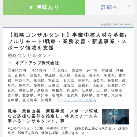
興味あり
詳細へ
掲載期間
26/07/30～26/08/12
【戦略コンサルタント】事業中核人材を募集/
フルリモート/戦略・業務改善・新規事業・ス
ポーツ領域を支援
戦略コンサルタント
オプトアップ株式会社
500万円 ～ 699万円
北海道、青森県、岩手県、宮城県、秋田
県、山形県、福島県、茨城県、栃木県、群馬県、埼玉県、千葉県、東京
都、神奈川県、新潟県、富山県、石川県、福井県、山梨県、長野県、岐
阜県、静岡県、愛知県、三重県、滋賀県、京都府、大阪府、兵庫県、奈
良県、和歌山県、鳥取県、島根県、岡山県、広島県、山口県、徳島県、
香川県、愛媛県、高知県、福岡県、佐賀県、長崎県、熊本県、大分県、
宮崎県、鹿児島県、沖縄県
リモートワーク可能
戦略・業務改善・新規事業・スポーツ領域
など多様な案件を推進し、将来はチームを
率いるコンサルタント、事…
■このポジションには以下を期待します： ・顧客と真正面から向き合い、課題を
発見・解像度を高め、価値を構築・提供できること ・…