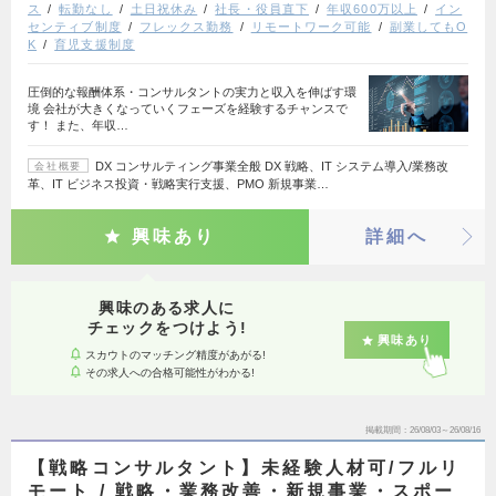
ス
転勤なし
土日祝休み
社長・役員直下
年収600万以上
イン
センティブ制度
フレックス勤務
リモートワーク可能
副業してもO
K
育児支援制度
圧倒的な報酬体系・コンサルタントの実力と収入を伸ばす環
境 会社が大きくなっていくフェーズを経験するチャンスで
す！ また、年収…
DX コンサルティング事業全般 DX 戦略、IT システム導入/業務改
会社概要
革、IT ビジネス投資・戦略実行支援、PMO 新規事業…
興味あり
詳細へ
興味のある求人に
チェックをつけよう!
興味あり
スカウトのマッチング精度があがる!
その求人への合格可能性がわかる!
掲載期間
26/08/03～26/08/16
【戦略コンサルタント】未経験人材可/フルリ
モート / 戦略・業務改善・新規事業・スポー