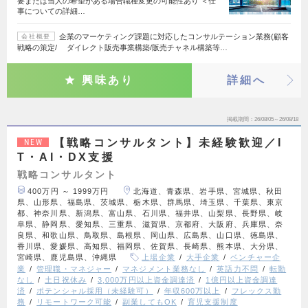
要または当人の希望がある場合職種変更の可能性あり ＜仕
事についての詳細…
企業のマーケティング課題に対応したコンサルテーション業務(顧客
会社概要
戦略の策定/ ダイレクト販売事業構築/販売チャネル構築等…
興味あり
詳細へ
掲載期間
26/08/05～26/08/18
【戦略コンサルタント】未経験歓迎／I
NEW
T・AI・DX支援
戦略コンサルタント
400万円 ～ 1999万円
北海道、青森県、岩手県、宮城県、秋田
県、山形県、福島県、茨城県、栃木県、群馬県、埼玉県、千葉県、東京
都、神奈川県、新潟県、富山県、石川県、福井県、山梨県、長野県、岐
阜県、静岡県、愛知県、三重県、滋賀県、京都府、大阪府、兵庫県、奈
良県、和歌山県、鳥取県、島根県、岡山県、広島県、山口県、徳島県、
香川県、愛媛県、高知県、福岡県、佐賀県、長崎県、熊本県、大分県、
宮崎県、鹿児島県、沖縄県
上場企業
大手企業
ベンチャー企
業
管理職・マネジャー
マネジメント業務なし
英語力不問
転勤
なし
土日祝休み
3,000万円以上資金調達済
1億円以上資金調達
済
ポテンシャル採用（未経験可）
年収600万以上
フレックス勤
務
リモートワーク可能
副業してもOK
育児支援制度