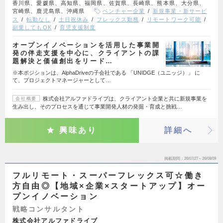
香川県、愛媛県、高知県、福岡県、佐賀県、長崎県、熊本県、大分県、
宮崎県、鹿児島県、沖縄県
ベンチャー企業
新規事業・新サービ
ス
転勤なし
土日祝休み
フレックス勤務
リモートワーク可能
副業してもOK
育児支援制度
オープンイノベーションを活用した事業開
発の伴走支援を中心に、クライアントの課
題解決と価値創出をリード…
※本ポジションは、AlphaDriveの子会社である 「UNIDGE（ユニッジ）」 に
て、プロジェクトマネージャーとして…
株式会社アルファドライブは、クライアント企業と共に新規事業を
会社概要
生み出し、そのプロセスを通じて事業開発人材の発掘・育成と挑戦…
興味あり
詳細へ
掲載期間
26/07/27～26/08/09
フルリモート・スーパーフレックス可☆働き
方自由◎【地域×企業×スタートアップ】オー
プンイノベーション
戦略コンサルタント
株式会社アルファドライブ