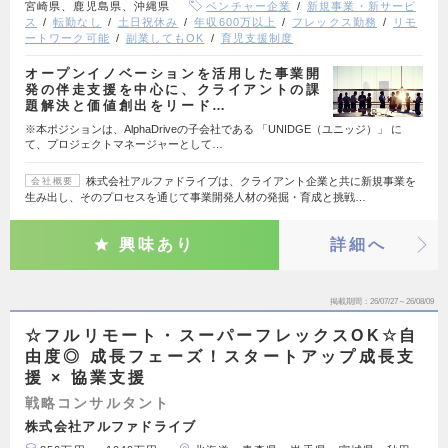
宮崎県、鹿児島県、沖縄県
ベンチャー企業
新規事業・新サービ
ス
転勤なし
土日祝休み
年収600万以上
フレックス勤務
リモ
ートワーク可能
副業してもOK
育児支援制度
オープンイノベーションを活用した事業開
発の伴走支援を中心に、クライアントの課
題解決と価値創出をリード…
※本ポジションは、AlphaDriveの子会社である 「UNIDGE（ユニッジ）」 に
て、プロジェクトマネージャーとして…
株式会社アルファドライブは、クライアント企業と共に新規事業を
会社概要
生み出し、そのプロセスを通じて事業開発人材の発掘・育成と挑戦…
興味あり
詳細へ
掲載期間
26/07/27～26/08/09
☆フルリモート・スーパーフレックスOK☆自
由度◎ 成長フェーズ！スタートアップ成長支
援 × 協業支援
戦略コンサルタント
株式会社アルファドライブ