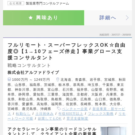
製造業専門コンサルファーム
会社概要
興味あり
詳細へ
掲載期間
26/07/27～26/08/09
フルリモート・スーパーフレックスOK☆自由
度◎【1→10フェーズ伴走】事業グロース支
援コンサルタント
戦略コンサルタント
株式会社アルファドライブ
1000万円 ～ 1249万円
北海道、青森県、岩手県、宮城県、秋田
県、山形県、福島県、茨城県、栃木県、群馬県、埼玉県、千葉県、東京
都、神奈川県、新潟県、富山県、石川県、福井県、山梨県、長野県、岐
阜県、静岡県、愛知県、三重県、滋賀県、京都府、大阪府、兵庫県、奈
良県、和歌山県、鳥取県、島根県、岡山県、広島県、山口県、徳島県、
香川県、愛媛県、高知県、福岡県、佐賀県、長崎県、熊本県、大分県、
宮崎県、鹿児島県、沖縄県
ベンチャー企業
新規事業・新サービ
ス
転勤なし
土日祝休み
年収600万以上
フレックス勤務
リモ
ートワーク可能
副業してもOK
育児支援制度
アクセラレーション事業のリードコンサル
タントとして、クライアント企業の新規事