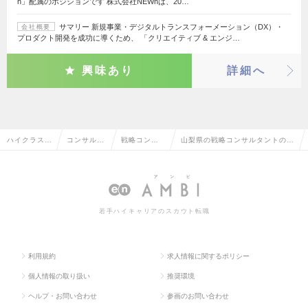
h」配属のポジションです 株式会社NEWhは、20…
サマリー 新規事業・デジタルトランスフォーメーション（DX）・
会社概要
プロダクト開発を成功に導くため、 「クリエイティブ & エンジ…
興味あり
詳細へ
ハイクラス求
コンサルタ
戦略コンサ
山梨県の戦略コンサルタントの転
人TOP
ント系
ルタント
職・求人情報一覧
若手ハイキャリアのスカウト転職
利用規約
求人情報に関するポリシー
個人情報の取り扱い
推奨環境
ヘルプ・お問い合わせ
参画のお問い合わせ