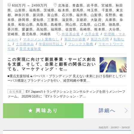
600万円 ～ 2499万円
北海道、青森県、岩手県、宮城県、秋田
県、山形県、福島県、茨城県、栃木県、群馬県、埼玉県、千葉県、東京
都、神奈川県、新潟県、富山県、石川県、福井県、山梨県、長野県、岐
阜県、静岡県、愛知県、三重県、滋賀県、京都府、大阪府、兵庫県、奈
良県、和歌山県、鳥取県、島根県、岡山県、広島県、山口県、徳島県、
香川県、愛媛県、高知県、福岡県、佐賀県、長崎県、熊本県、大分県、
宮崎県、鹿児島県、沖縄県
外資系企業
大手企業
管理職・マネ
ジャー
マネジメント業務なし
英語力が必要
英語力不問
転勤な
し
土日祝休み
年収600万以上
フレックス勤務
リモートワーク
可能
育児支援制度
この実現に向けて新規事業・サービス創出
を支援、そして、企業と顧客の関係におい
ても、マーケティング・セ…
■重点支援領域 ●パーパス・ブランディング 見えない未来における指針としてパ
ーパス構築とブランディングを行い、経営戦略や事業…
EY Japanのトランザクションとコンサルティングを担うメンバーフ
会社概要
ァーム。 2020年10月に「EYトランザクション・ア…
興味あり
詳細へ
掲載期間
26/08/07～26/08/20