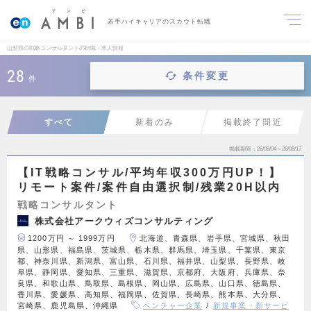
若手ハイキャリアのスカウト転職
山梨県の戦略コンサルタントの転職・求人情報
28
条件変更
件
すべて
新着のみ
掲載終了間近
掲載期間
26/08/04～26/08/17
【IT戦略コンサル/平均年収300万円UP！】
リモート案件/案件自由選択制/残業20H以内
戦略コンサルタント
株式会社アークウィズコンサルティング
1200万円 ～ 1999万円
北海道、青森県、岩手県、宮城県、秋田
県、山形県、福島県、茨城県、栃木県、群馬県、埼玉県、千葉県、東京
都、神奈川県、新潟県、富山県、石川県、福井県、山梨県、長野県、岐
阜県、静岡県、愛知県、三重県、滋賀県、京都府、大阪府、兵庫県、奈
良県、和歌山県、鳥取県、島根県、岡山県、広島県、山口県、徳島県、
香川県、愛媛県、高知県、福岡県、佐賀県、長崎県、熊本県、大分県、
宮崎県、鹿児島県、沖縄県
ベンチャー企業
新規事業・新サービ