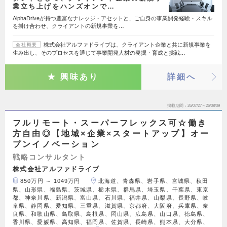
業立ち上げをハンズオンで…
AlphaDriveが持つ豊富なナレッジ・アセットと、ご自身の事業開発経験・スキル
を掛け合わせ、クライアントの新規事業を…
株式会社アルファドライブは、クライアント企業と共に新規事業を
会社概要
生み出し、そのプロセスを通じて事業開発人材の発掘・育成と挑戦…
興味あり
詳細へ
掲載期間
26/07/27～26/08/09
フルリモート・スーパーフレックス可☆働き
方自由◎【地域×企業×スタートアップ】オー
プンイノベーション
戦略コンサルタント
株式会社アルファドライブ
850万円 ～ 1049万円
北海道、青森県、岩手県、宮城県、秋田
県、山形県、福島県、茨城県、栃木県、群馬県、埼玉県、千葉県、東京
都、神奈川県、新潟県、富山県、石川県、福井県、山梨県、長野県、岐
阜県、静岡県、愛知県、三重県、滋賀県、京都府、大阪府、兵庫県、奈
良県、和歌山県、鳥取県、島根県、岡山県、広島県、山口県、徳島県、
香川県、愛媛県、高知県、福岡県、佐賀県、長崎県、熊本県、大分県、