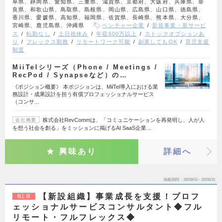
阜県、静岡県、愛知県、三重県、滋賀県、京都府、大阪府、兵庫県、奈
良県、和歌山県、鳥取県、島根県、岡山県、広島県、山口県、徳島県、
香川県、愛媛県、高知県、福岡県、佐賀県、長崎県、熊本県、大分県、
宮崎県、鹿児島県、沖縄県
ベンチャー企業
新規事業・新サービ
ス
転勤なし
土日祝休み
年収600万以上
ストックオプションあ
り
フレックス勤務
リモートワーク可能
副業してもOK
育児支援
制度
MiiTelシリーズ（Phone / Meetings /
RecPod / Synapseなど）の…
《ポジション概要》 本ポジションは、MiiTel導入における業
務設計・成果設計を担う有償プロフェッショナルサービス
（コンサ…
株式会社RevCommは、「コミュニケーションを再発明し、人が人
会社概要
を想う社会を創る」をミッションに掲げるAI SaaS企業…
興味あり
詳細へ
掲載期間
26/08/03～26/08/16
【新設組織】事業成長を支援！プロフ
NEW
ェッショナルサービスコンサルタント◆フル
リモート・フルフレックス◆