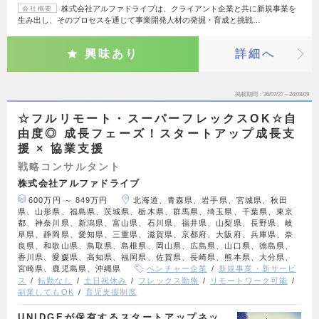
株式会社アルファドライブは、クライアント企業と共に新規事業を
会社概要
生み出し、そのプロセスを通じて事業開発人材の発掘・育成と挑戦…
興味あり
詳細へ
掲載期間
26/07/27～26/08/09
☆フルリモート・スーパーフレックスOK☆自
由度◎ 成長フェーズ！スタートアップ成長支
援 × 協業支援
戦略コンサルタント
株式会社アルファドライブ
600万円 ～ 849万円
北海道、青森県、岩手県、宮城県、秋田
県、山形県、福島県、茨城県、栃木県、群馬県、埼玉県、千葉県、東京
都、神奈川県、新潟県、富山県、石川県、福井県、山梨県、長野県、岐
阜県、静岡県、愛知県、三重県、滋賀県、京都府、大阪府、兵庫県、奈
良県、和歌山県、鳥取県、島根県、岡山県、広島県、山口県、徳島県、
香川県、愛媛県、高知県、福岡県、佐賀県、長崎県、熊本県、大分県、
宮崎県、鹿児島県、沖縄県
ベンチャー企業
新規事業・新サービ
ス
転勤なし
土日祝休み
フレックス勤務
リモートワーク可能
副業してもOK
育児支援制度
UNIDGEが保有するスタートアップネッ