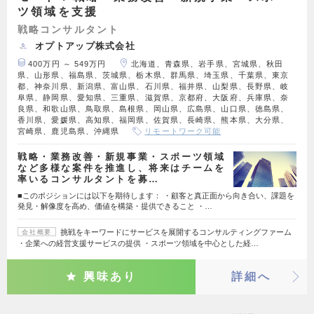
ツ領域を支援
戦略コンサルタント
オプトアップ株式会社
400万円 ～ 549万円
北海道、青森県、岩手県、宮城県、秋田
県、山形県、福島県、茨城県、栃木県、群馬県、埼玉県、千葉県、東京
都、神奈川県、新潟県、富山県、石川県、福井県、山梨県、長野県、岐
阜県、静岡県、愛知県、三重県、滋賀県、京都府、大阪府、兵庫県、奈
良県、和歌山県、鳥取県、島根県、岡山県、広島県、山口県、徳島県、
香川県、愛媛県、高知県、福岡県、佐賀県、長崎県、熊本県、大分県、
宮崎県、鹿児島県、沖縄県
リモートワーク可能
戦略・業務改善・新規事業・スポーツ領域
など多様な案件を推進し、将来はチームを
率いるコンサルタントを募…
■このポジションには以下を期待します： ・顧客と真正面から向き合い、課題を
発見・解像度を高め、価値を構築・提供できること ・…
挑戦をキーワードにサービスを展開するコンサルティングファーム
会社概要
・企業への経営支援サービスの提供 ・スポーツ領域を中心とした経…
興味あり
詳細へ