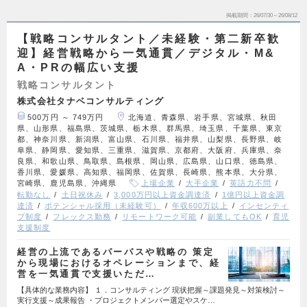
掲載期間
26/07/30～26/08/12
【戦略コンサルタント／未経験・第二新卒歓
迎】経営戦略から一気通貫／デジタル・M&
A・PRの幅広い支援
戦略コンサルタント
株式会社タナベコンサルティング
500万円 ～ 749万円
北海道、青森県、岩手県、宮城県、秋田
県、山形県、福島県、茨城県、栃木県、群馬県、埼玉県、千葉県、東京
都、神奈川県、新潟県、富山県、石川県、福井県、山梨県、長野県、岐
阜県、静岡県、愛知県、三重県、滋賀県、京都府、大阪府、兵庫県、奈
良県、和歌山県、鳥取県、島根県、岡山県、広島県、山口県、徳島県、
香川県、愛媛県、高知県、福岡県、佐賀県、長崎県、熊本県、大分県、
宮崎県、鹿児島県、沖縄県
上場企業
大手企業
英語力不問
転勤なし
土日祝休み
3,000万円以上資金調達済
1億円以上資金調
達済
ポテンシャル採用（未経験可）
年収600万以上
インセンティ
ブ制度
フレックス勤務
リモートワーク可能
副業してもOK
育児
支援制度
経営の上流であるパーパスや戦略の 策定
から現場におけるオペレーションまで、経
営を一気通貫で支援いただ…
【具体的な業務内容】 １．コンサルティング 現状把握～課題発見～対策検討～
実行支援～成果報告 ・プロジェクトメンバー選定やスケ…