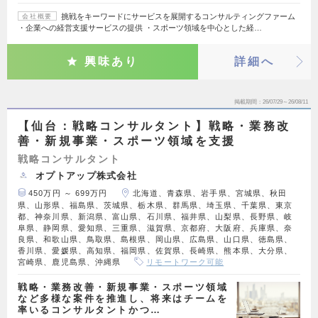
挑戦をキーワードにサービスを展開するコンサルティングファーム
会社概要
・企業への経営支援サービスの提供 ・スポーツ領域を中心とした経…
興味あり
詳細へ
掲載期間
26/07/29～26/08/11
【仙台：戦略コンサルタント】戦略・業務改
善・新規事業・スポーツ領域を支援
戦略コンサルタント
オプトアップ株式会社
450万円 ～ 699万円
北海道、青森県、岩手県、宮城県、秋田
県、山形県、福島県、茨城県、栃木県、群馬県、埼玉県、千葉県、東京
都、神奈川県、新潟県、富山県、石川県、福井県、山梨県、長野県、岐
阜県、静岡県、愛知県、三重県、滋賀県、京都府、大阪府、兵庫県、奈
良県、和歌山県、鳥取県、島根県、岡山県、広島県、山口県、徳島県、
香川県、愛媛県、高知県、福岡県、佐賀県、長崎県、熊本県、大分県、
宮崎県、鹿児島県、沖縄県
リモートワーク可能
戦略・業務改善・新規事業・スポーツ領域
など多様な案件を推進し、将来はチームを
率いるコンサルタントかつ…