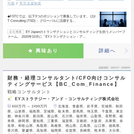
可能
育児支援制度
◆FSTCでは、以下3つのポジションで募集しています。 (1)I
T Consulting (TSD)： グローバルに活躍する…
EY Japanのトランザクションとコンサルティングを担うメンバーフ
会社概要
ァーム。 2020年10月に「EYトランザクション・ア…
興味あり
詳細へ
掲載期間
26/07/27～26/08/09
財務・経理コンサルタント/CFO向けコンサル
ティングサービス【BC_Com_Finance】
戦略コンサルタント
EYストラテジー・アンド・コンサルティング株式会社
600万円 ～ 2499万円
北海道、青森県、岩手県、宮城県、秋田
県、山形県、福島県、茨城県、栃木県、群馬県、埼玉県、千葉県、東京
都、神奈川県、新潟県、富山県、石川県、福井県、山梨県、長野県、岐
阜県、静岡県、愛知県、三重県、滋賀県、京都府、大阪府、兵庫県、奈
良県、和歌山県、鳥取県、島根県、岡山県、広島県、山口県、徳島県、
香川県、愛媛県、高知県、福岡県、佐賀県、長崎県、熊本県、大分県、