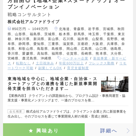
方自由◎【地域×企業×スタートアップ】オー
プンイノベーション
戦略コンサルタント
株式会社アルファドライブ
850万円 ～ 1049万円
北海道、青森県、岩手県、宮城県、秋田
県、山形県、福島県、茨城県、栃木県、群馬県、埼玉県、千葉県、東京
都、神奈川県、新潟県、富山県、石川県、福井県、山梨県、長野県、岐
阜県、静岡県、愛知県、三重県、滋賀県、京都府、大阪府、兵庫県、奈
良県、和歌山県、鳥取県、島根県、岡山県、広島県、山口県、徳島県、
香川県、愛媛県、高知県、福岡県、佐賀県、長崎県、熊本県、大分県、
宮崎県、鹿児島県、沖縄県
ベンチャー企業
新規事業・新サービ
ス
転勤なし
土日祝休み
年収600万以上
フレックス勤務
リモ
ートワーク可能
副業してもOK
育児支援制度
東海地域を中心に、地域企業・自治体・ス
タートアップとの連携を通じた新規事業開
発支援を担当いただきます…
【業務内容】 クライアントの課題抽出から、プログラム設計・事務局運営・協
業支援・事業化メンタリングまで、一連のプロセスを推…
株式会社アルファドライブは、クライアント企業と共に新規事業を
会社概要
生み出し、そのプロセスを通じて事業開発人材の発掘・育成と挑戦…
興味あり
詳細へ