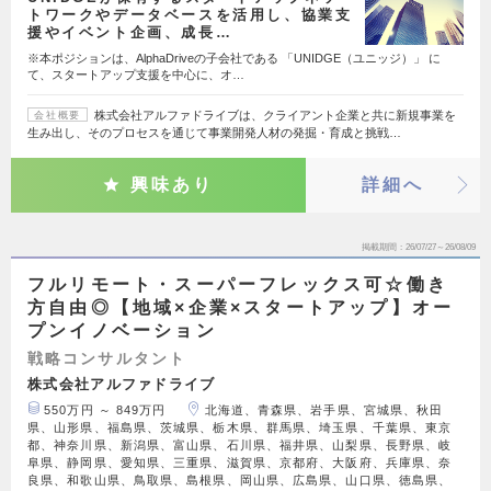
トワークやデータベースを活用し、協業支
援やイベント企画、成長…
※本ポジションは、AlphaDriveの子会社である 「UNIDGE（ユニッジ）」 に
て、スタートアップ支援を中心に、オ…
株式会社アルファドライブは、クライアント企業と共に新規事業を
会社概要
生み出し、そのプロセスを通じて事業開発人材の発掘・育成と挑戦…
興味あり
詳細へ
掲載期間
26/07/27～26/08/09
フルリモート・スーパーフレックス可☆働き
方自由◎【地域×企業×スタートアップ】オー
プンイノベーション
戦略コンサルタント
株式会社アルファドライブ
550万円 ～ 849万円
北海道、青森県、岩手県、宮城県、秋田
県、山形県、福島県、茨城県、栃木県、群馬県、埼玉県、千葉県、東京
都、神奈川県、新潟県、富山県、石川県、福井県、山梨県、長野県、岐
阜県、静岡県、愛知県、三重県、滋賀県、京都府、大阪府、兵庫県、奈
良県、和歌山県、鳥取県、島根県、岡山県、広島県、山口県、徳島県、