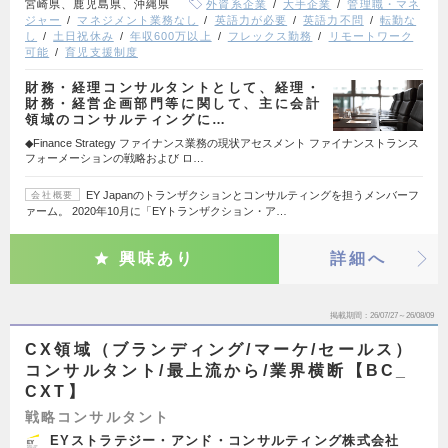
宮崎県、鹿児島県、沖縄県
外資系企業
大手企業
管理職・マネ
ジャー
マネジメント業務なし
英語力が必要
英語力不問
転勤な
し
土日祝休み
年収600万以上
フレックス勤務
リモートワーク
可能
育児支援制度
財務・経理コンサルタントとして、経理・
財務・経営企画部門等に関して、主に会計
領域のコンサルティングに…
◆Finance Strategy ファイナンス業務の現状アセスメント ファイナンストランス
フォーメーションの戦略および ロ…
EY Japanのトランザクションとコンサルティングを担うメンバーフ
会社概要
ァーム。 2020年10月に「EYトランザクション・ア…
興味あり
詳細へ
掲載期間
26/07/27～26/08/09
CX領域（ブランディング/マーケ/セールス）
コンサルタント/最上流から/業界横断【BC_
CXT】
戦略コンサルタント
EYストラテジー・アンド・コンサルティング株式会社