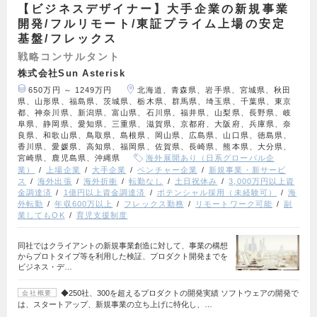
【ビジネスデザイナー】大手企業の新規事業
開発/フルリモート/東証プライム上場の安定
基盤/フレックス
戦略コンサルタント
株式会社Sun Asterisk
650万円 ～ 1249万円
北海道、青森県、岩手県、宮城県、秋田
県、山形県、福島県、茨城県、栃木県、群馬県、埼玉県、千葉県、東京
都、神奈川県、新潟県、富山県、石川県、福井県、山梨県、長野県、岐
阜県、静岡県、愛知県、三重県、滋賀県、京都府、大阪府、兵庫県、奈
良県、和歌山県、鳥取県、島根県、岡山県、広島県、山口県、徳島県、
香川県、愛媛県、高知県、福岡県、佐賀県、長崎県、熊本県、大分県、
宮崎県、鹿児島県、沖縄県
海外展開あり（日系グローバル企
業）
上場企業
大手企業
ベンチャー企業
新規事業・新サービ
ス
海外出張
海外折衝
転勤なし
土日祝休み
3,000万円以上資
金調達済
1億円以上資金調達済
ポテンシャル採用（未経験可）
海
外転勤
年収600万以上
フレックス勤務
リモートワーク可能
副
業してもOK
育児支援制度
同社ではクライアントの新規事業創造に対して、事業の構想
からプロトタイプ等を利用した検証、プロダクト開発までを
ビジネス・デ…
◆250社、300を超えるプロダクトの開発実績 ソフトウェアの開発で
会社概要
は、スタートアップ、新規事業の立ち上げに特化し、…