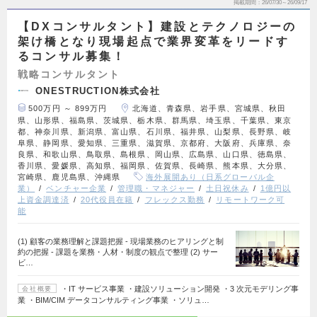
掲載期間
26/07/30～26/09/17
【DXコンサルタント】建設とテクノロジーの
架け橋となり現場起点で業界変革をリードす
るコンサル募集！
戦略コンサルタント
ONESTRUCTION株式会社
500万円 ～ 899万円
北海道、青森県、岩手県、宮城県、秋田
県、山形県、福島県、茨城県、栃木県、群馬県、埼玉県、千葉県、東京
都、神奈川県、新潟県、富山県、石川県、福井県、山梨県、長野県、岐
阜県、静岡県、愛知県、三重県、滋賀県、京都府、大阪府、兵庫県、奈
良県、和歌山県、鳥取県、島根県、岡山県、広島県、山口県、徳島県、
香川県、愛媛県、高知県、福岡県、佐賀県、長崎県、熊本県、大分県、
宮崎県、鹿児島県、沖縄県
海外展開あり（日系グローバル企
業）
ベンチャー企業
管理職・マネジャー
土日祝休み
1億円以
上資金調達済
20代役員在籍
フレックス勤務
リモートワーク可
能
(1) 顧客の業務理解と課題把握 - 現場業務のヒアリングと制
約の把握 - 課題を業務・人材・制度の観点で整理 (2) サー
ビ…
・IT サービス事業 ・建設ソリューション開発 ・3 次元モデリング事
会社概要
業 ・BIM/CIM データコンサルティング事業 ・ソリュ…