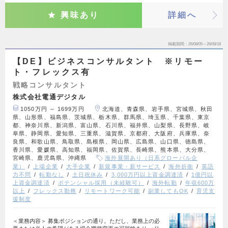
興味あり
詳細へ
掲載期間
26/08/05～26/08/18
【DE】ビジネスコンサルタント ※リモー
ト・フレックス有
戦略コンサルタント
株式会社電通デジタル
1050万円 ～ 1699万円
北海道、青森県、岩手県、宮城県、秋田
県、山形県、福島県、茨城県、栃木県、群馬県、埼玉県、千葉県、東京
都、神奈川県、新潟県、富山県、石川県、福井県、山梨県、長野県、岐
阜県、静岡県、愛知県、三重県、滋賀県、京都府、大阪府、兵庫県、奈
良県、和歌山県、鳥取県、島根県、岡山県、広島県、山口県、徳島県、
香川県、愛媛県、高知県、福岡県、佐賀県、長崎県、熊本県、大分県、
宮崎県、鹿児島県、沖縄県
海外展開あり（日系グローバル企
業）
上場企業
大手企業
新規事業・新サービス
海外折衝
英語
力不問
転勤なし
土日祝休み
3,000万円以上資金調達済
1億円以
上資金調達済
ポテンシャル採用（未経験可）
海外転勤
年収600万
以上
フレックス勤務
リモートワーク可能
副業してもOK
育児支
援制度
＜業務内容＞ 募集ポジションの通り。ただし、業務上の必