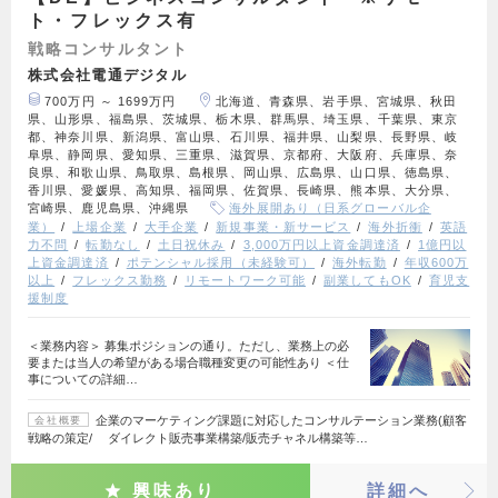
ト・フレックス有
戦略コンサルタント
株式会社電通デジタル
700万円 ～ 1699万円
北海道、青森県、岩手県、宮城県、秋田
県、山形県、福島県、茨城県、栃木県、群馬県、埼玉県、千葉県、東京
都、神奈川県、新潟県、富山県、石川県、福井県、山梨県、長野県、岐
阜県、静岡県、愛知県、三重県、滋賀県、京都府、大阪府、兵庫県、奈
良県、和歌山県、鳥取県、島根県、岡山県、広島県、山口県、徳島県、
香川県、愛媛県、高知県、福岡県、佐賀県、長崎県、熊本県、大分県、
宮崎県、鹿児島県、沖縄県
海外展開あり（日系グローバル企
業）
上場企業
大手企業
新規事業・新サービス
海外折衝
英語
力不問
転勤なし
土日祝休み
3,000万円以上資金調達済
1億円以
上資金調達済
ポテンシャル採用（未経験可）
海外転勤
年収600万
以上
フレックス勤務
リモートワーク可能
副業してもOK
育児支
援制度
＜業務内容＞ 募集ポジションの通り。ただし、業務上の必
要または当人の希望がある場合職種変更の可能性あり ＜仕
事についての詳細…
企業のマーケティング課題に対応したコンサルテーション業務(顧客
会社概要
戦略の策定/ ダイレクト販売事業構築/販売チャネル構築等…
興味あり
詳細へ