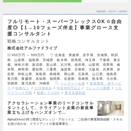
掲載期間
26/07/27～26/08/09
フルリモート・スーパーフレックスOK☆自由
度◎【1→10フェーズ伴走】事業グロース支
援コンサルタント
戦略コンサルタント
株式会社アルファドライブ
650万円 ～ 999万円
北海道、青森県、岩手県、宮城県、秋田
県、山形県、福島県、茨城県、栃木県、群馬県、埼玉県、千葉県、東京
都、神奈川県、新潟県、富山県、石川県、福井県、山梨県、長野県、岐
阜県、静岡県、愛知県、三重県、滋賀県、京都府、大阪府、兵庫県、奈
良県、和歌山県、鳥取県、島根県、岡山県、広島県、山口県、徳島県、
香川県、愛媛県、高知県、福岡県、佐賀県、長崎県、熊本県、大分県、
宮崎県、鹿児島県、沖縄県
ベンチャー企業
新規事業・新サービ
ス
転勤なし
土日祝休み
年収600万以上
フレックス勤務
リモ
ートワーク可能
副業してもOK
育児支援制度
アクセラレーション事業のリードコンサル
タントとして、クライアント企業の新規事
業立ち上げをハンズオンで…
AlphaDriveが持つ豊富なナレッジ・アセットと、ご自身の事業開発経験・スキル
を掛け合わせ、クライアントの新規事業を…