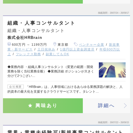
掲載期間
26/07/24～26/09/17
組織・人事コンサルタント
組織・人事コンサルタント
株式会社HRBrain
600万円 ～ 1199万円
東京都
ベンチャー企業
新規事
業・新サービス
土日祝休み
1億円以上資金調達済
年収600万以
上
フレックス勤務
副業してもOK
◆業務内容 ・組織人事コンサルタント（変更の範囲：開発
業務を除く当社業務全般） ◆業務詳細 ポジションが大きく
分けて2つござい…
「HRBrain」は、人事領域におけるあらゆる業務課題の解決と、人
会社概要
的資本の最大化を支援するクラウドサービスです。タレント…
興味あり
詳細へ
掲載期間
26/07/22～26/09/15
業界・業種未経験可/新規事業コンサルタント