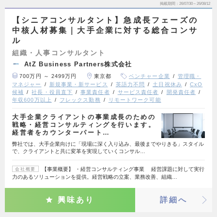
掲載期間
26/07/30～26/08/12
【シニアコンサルタント】急成長フェーズの
中核人材募集｜大手企業に対する総合コンサ
ル
組織・人事コンサルタント
AtZ Business Partners株式会社
700万円 ～ 2499万円
東京都
ベンチャー企業
管理職・
マネジャー
新規事業・新サービス
英語力不問
土日祝休み
CxO
候補
社長・役員直下
事業責任者
サービス責任者
開発責任者
年収600万以上
フレックス勤務
リモートワーク可能
大手企業クライアントの事業成長のための
戦略・経営コンサルティングを行います。
経営者をカウンターパート…
弊社では、大手企業向けに「現場に深く入り込み、最後までやりきる」スタイル
で、クライアントと共に変革を実現していくコンサル…
【事業概要】 ・経営コンサルティング事業 経営課題に対して実行
会社概要
力のあるソリューションを提供。経営戦略の立案、業務改善、組織…
興味あり
詳細へ