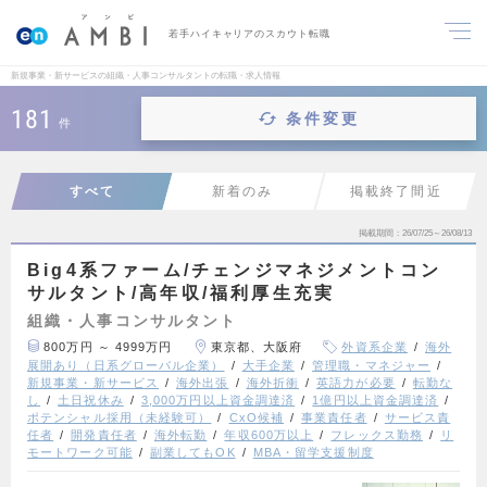
若手ハイキャリアのスカウト転職
新規事業・新サービスの組織・人事コンサルタントの転職・求人情報
181
条件変更
件
すべて
新着のみ
掲載終了間近
掲載期間
26/07/25～26/08/13
Big4系ファーム/チェンジマネジメントコン
サルタント/高年収/福利厚生充実
組織・人事コンサルタント
800万円 ～ 4999万円
東京都、大阪府
外資系企業
海外
展開あり（日系グローバル企業）
大手企業
管理職・マネジャー
新規事業・新サービス
海外出張
海外折衝
英語力が必要
転勤な
し
土日祝休み
3,000万円以上資金調達済
1億円以上資金調達済
ポテンシャル採用（未経験可）
CxO候補
事業責任者
サービス責
任者
開発責任者
海外転勤
年収600万以上
フレックス勤務
リ
モートワーク可能
副業してもOK
MBA・留学支援制度