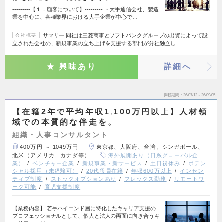
---------【１．顧客について】--------- ・大手通信会社、製造
業を中心に、各種業界における大手企業が中心で…
サマリー 同社は三菱商事とソフトバンクグループの出資によって設
会社概要
立された会社の、新規事業の立ち上げを支援する部門が分社独立し…
興味あり
詳細へ
掲載期間
26/07/12～26/09/05
【在籍2年で平均年収1,100万円以上】人材領
域での本質的な伴走を。
組織・人事コンサルタント
400万円 ～ 1049万円
東京都、大阪府、台湾、シンガポール、
北米（アメリカ、カナダ等）
海外展開あり（日系グローバル企
業）
ベンチャー企業
新規事業・新サービス
土日祝休み
ポテン
シャル採用（未経験可）
20代役員在籍
年収600万以上
インセン
ティブ制度
ストックオプションあり
フレックス勤務
リモートワ
ーク可能
育児支援制度
【業務内容】 若手ハイエンド層に特化したキャリア支援の
プロフェッショナルとして、個人と法人の両面に向き合うキ