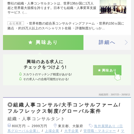
弊社の組織・人事コンサルタントは、世界138か国に1万人
超と世界最大規模を誇ります。日本でも組織・人事変革支援
サービス（…
・世界有数の総合系コンサルティングファーム ・世界約150ヵ国に
会社概要
拠点 ・約15万人以上のスペシャリスト在籍 ・評価制度がしっか…
興味あり
詳細へ
興味のある求人に
チェックをつけよう!
興味あり
スカウトのマッチング精度があがる!
その求人への合格可能性がわかる!
掲載期間
26/07/25～26/08/13
◎組織人事コンサル/大手コンサルファーム/
フルフレックス制度/グローバル案件
組織・人事コンサルタント
800万円 ～ 2999万円
東京都、大阪府
海外展開あり（日
系グローバル企業）
上場企業
大手企業
管理職・マネジャー
マ