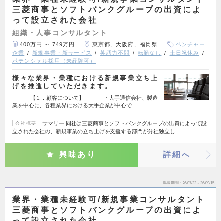
三菱商事とソフトバンクグループの出資によ
って設立された会社
組織・人事コンサルタント
400万円 ～ 749万円
東京都、大阪府、福岡県
ベンチャー
企業
新規事業・新サービス
英語力不問
転勤なし
土日祝休み
ポテンシャル採用（未経験可）
様々な業界・業種における新規事業立ち上
げを推進していただきます。
---------【１．顧客について】--------- ・大手通信会社、製造
業を中心に、各種業界における大手企業が中心で…
サマリー 同社は三菱商事とソフトバンクグループの出資によって設
会社概要
立された会社の、新規事業の立ち上げを支援する部門が分社独立し…
興味あり
詳細へ
掲載期間
26/07/22～26/09/15
業界・業種未経験可/新規事業コンサルタント
三菱商事とソフトバンクグループの出資によ
って設立された会社