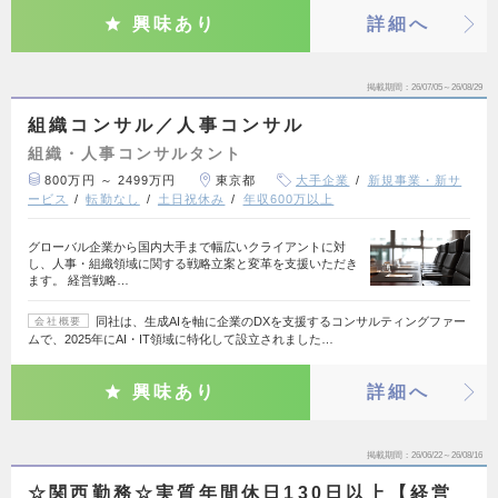
興味あり
詳細へ
掲載期間
26/07/05～26/08/29
組織コンサル／人事コンサル
組織・人事コンサルタント
800万円 ～ 2499万円
東京都
大手企業
新規事業・新サ
ービス
転勤なし
土日祝休み
年収600万以上
グローバル企業から国内大手まで幅広いクライアントに対
し、人事・組織領域に関する戦略立案と変革を支援いただき
ます。 経営戦略…
同社は、生成AIを軸に企業のDXを支援するコンサルティングファー
会社概要
ムで、2025年にAI・IT領域に特化して設立されました…
興味あり
詳細へ
掲載期間
26/06/22～26/08/16
☆関西勤務☆実質年間休日130日以上【経営