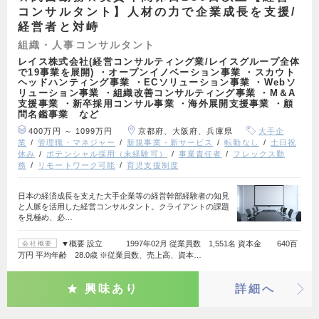
コンサルタント】人材の力で企業成長を支援/
経営者と対峙
組織・人事コンサルタント
レイス株式会社(経営コンサルティング業/レイスグループ全体
で19事業を展開) ・オープンイノベーション事業 ・スカウト
ヘッドハンティング事業 ・ECソリューション事業 ・Webソ
リューション事業 ・組織改善コンサルティング事業 ・M＆A
支援事業 ・新卒採用コンサル事業 ・海外展開支援事業 ・顧
問名鑑事業 など
400万円 ～ 1099万円
京都府、大阪府、兵庫県
大手企
業
管理職・マネジャー
新規事業・新サービス
転勤なし
土日祝
休み
ポテンシャル採用（未経験可）
事業責任者
フレックス勤
務
リモートワーク可能
育児支援制度
日本の経済成長を支えた大手企業等の経営幹部経験者の知見
と人脈を活用した経営コンサルタント。クライアントの課題
を見極め、必…
▼概要 設立 1997年02月 従業員数 1,551名 資本金 640百
会社概要
万円 平均年齢 28.0歳 ※従業員数、売上高、資本…
興味あり
詳細へ