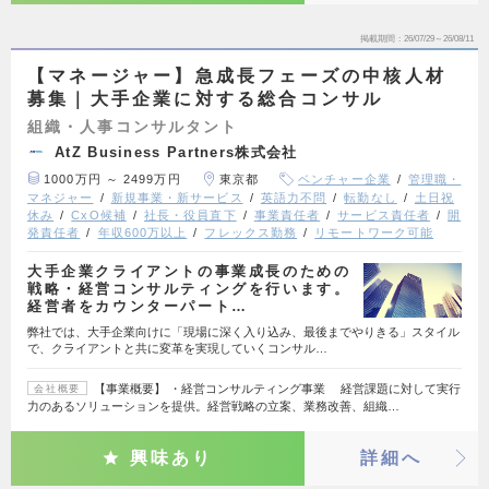
掲載期間
26/07/29～26/08/11
【マネージャー】急成長フェーズの中核人材
募集｜大手企業に対する総合コンサル
組織・人事コンサルタント
AtZ Business Partners株式会社
1000万円 ～ 2499万円
東京都
ベンチャー企業
管理職・
マネジャー
新規事業・新サービス
英語力不問
転勤なし
土日祝
休み
CxO候補
社長・役員直下
事業責任者
サービス責任者
開
発責任者
年収600万以上
フレックス勤務
リモートワーク可能
大手企業クライアントの事業成長のための
戦略・経営コンサルティングを行います。
経営者をカウンターパート…
弊社では、大手企業向けに「現場に深く入り込み、最後までやりきる」スタイル
で、クライアントと共に変革を実現していくコンサル…
【事業概要】 ・経営コンサルティング事業 経営課題に対して実行
会社概要
力のあるソリューションを提供。経営戦略の立案、業務改善、組織…
興味あり
詳細へ