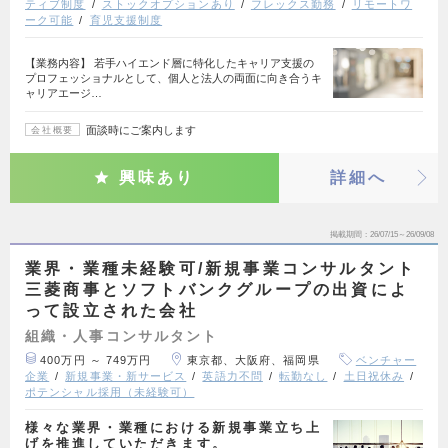
ティブ制度
ストックオプションあり
フレックス勤務
リモートワ
ーク可能
育児支援制度
【業務内容】 若手ハイエンド層に特化したキャリア支援の
プロフェッショナルとして、個人と法人の両面に向き合うキ
ャリアエージ…
面談時にご案内します
会社概要
興味あり
詳細へ
掲載期間
26/07/15～26/09/08
業界・業種未経験可/新規事業コンサルタント
三菱商事とソフトバンクグループの出資によ
って設立された会社
組織・人事コンサルタント
400万円 ～ 749万円
東京都、大阪府、福岡県
ベンチャー
企業
新規事業・新サービス
英語力不問
転勤なし
土日祝休み
ポテンシャル採用（未経験可）
様々な業界・業種における新規事業立ち上
げを推進していただきます。