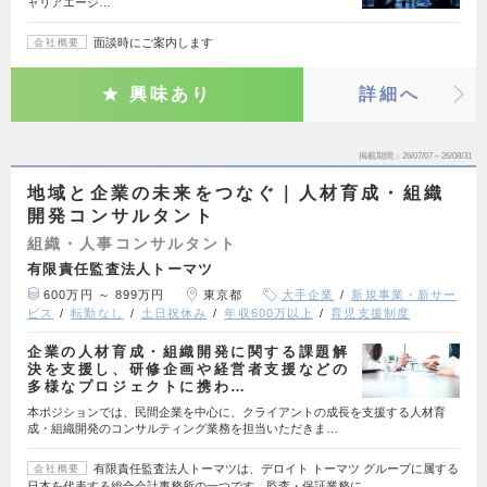
ャリアエージ…
面談時にご案内します
会社概要
興味あり
詳細へ
掲載期間
26/07/07～26/08/31
地域と企業の未来をつなぐ｜人材育成・組織
開発コンサルタント
組織・人事コンサルタント
有限責任監査法人トーマツ
600万円 ～ 899万円
東京都
大手企業
新規事業・新サー
ビス
転勤なし
土日祝休み
年収600万以上
育児支援制度
企業の人材育成・組織開発に関する課題解
決を支援し、研修企画や経営者支援などの
多様なプロジェクトに携わ…
本ポジションでは、民間企業を中心に、クライアントの成長を支援する人材育
成・組織開発のコンサルティング業務を担当いただきま…
有限責任監査法人トーマツは、デロイト トーマツ グループに属する
会社概要
日本を代表する総合会計事務所の一つです。監査・保証業務に…