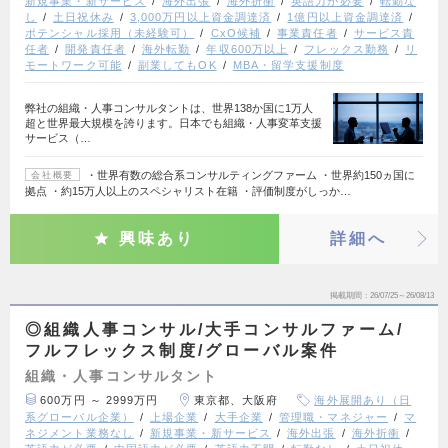
新規事業・新サービス
海外出張
海外折衝
英語力が必要
転勤な
し
土日祝休み
3,000万円以上資金調達済
1億円以上資金調達済
ポテンシャル採用（未経験可）
CxO候補
事業責任者
サービス責
任者
開発責任者
海外転勤
年収600万以上
フレックス勤務
リ
モートワーク可能
副業してもOK
MBA・留学支援制度
弊社の組織・人事コンサルタントは、世界138か国に1万人
超と世界最大規模を誇ります。日本でも組織・人事変革支援
サービス（…
・世界有数の総合系コンサルティングファーム ・世界約150ヵ国に
会社概要
拠点 ・約15万人以上のスペシャリスト在籍 ・評価制度がしっか…
興味あり
詳細へ
掲載期間
26/07/25～26/08/13
◎組織人事コンサル/大手コンサルファーム/
フルフレックス制度/グローバル案件
組織・人事コンサルタント
600万円 ～ 2999万円
東京都、大阪府
海外展開あり（日
系グローバル企業）
上場企業
大手企業
管理職・マネジャー
マ
ネジメント業務なし
新規事業・新サービス
海外出張
海外折衝