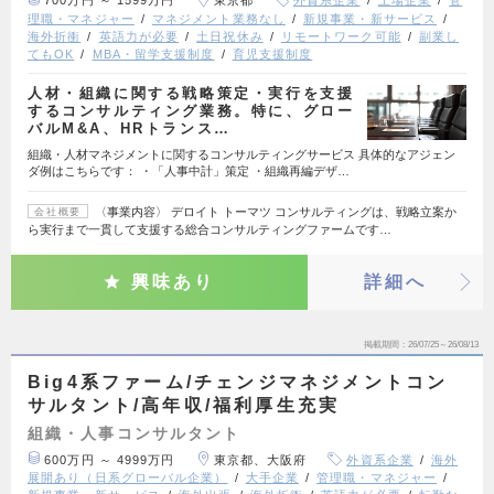
理職・マネジャー
マネジメント業務なし
新規事業・新サービス
海外折衝
英語力が必要
土日祝休み
リモートワーク可能
副業し
てもOK
MBA・留学支援制度
育児支援制度
人材・組織に関する戦略策定・実行を支援
するコンサルティング業務。特に、グロー
バルM&A、HRトランス…
組織・人材マネジメントに関するコンサルティングサービス 具体的なアジェン
ダ例はこちらです： ・「人事中計」策定 ・組織再編デザ…
〈事業内容〉 デロイト トーマツ コンサルティングは、戦略立案か
会社概要
ら実行まで一貫して支援する総合コンサルティングファームです…
興味あり
詳細へ
掲載期間
26/07/25～26/08/13
Big4系ファーム/チェンジマネジメントコン
サルタント/高年収/福利厚生充実
組織・人事コンサルタント
600万円 ～ 4999万円
東京都、大阪府
外資系企業
海外
展開あり（日系グローバル企業）
大手企業
管理職・マネジャー