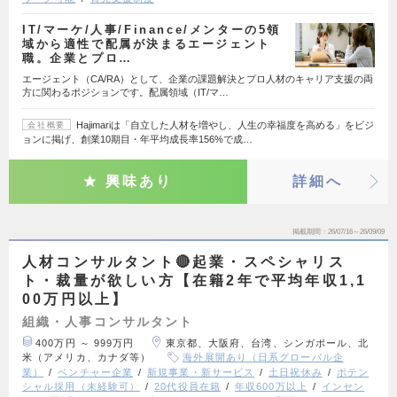
IT/マーケ/人事/Finance/メンターの5領
域から適性で配属が決まるエージェント
職。企業とプロ…
エージェント（CA/RA）として、企業の課題解決とプロ人材のキャリア支援の両
方に関わるポジションです。配属領域（IT/マ…
Hajimariは「自立した人材を増やし、人生の幸福度を高める」をビジ
会社概要
ョンに掲げ、創業10期目・年平均成長率156%で成…
興味あり
詳細へ
掲載期間
26/07/16～26/09/09
人材コンサルタント🔴起業・スペシャリス
ト・裁量が欲しい方【在籍2年で平均年収1,1
00万円以上】
組織・人事コンサルタント
400万円 ～ 999万円
東京都、大阪府、台湾、シンガポール、北
米（アメリカ、カナダ等）
海外展開あり（日系グローバル企
業）
ベンチャー企業
新規事業・新サービス
土日祝休み
ポテン
シャル採用（未経験可）
20代役員在籍
年収600万以上
インセン