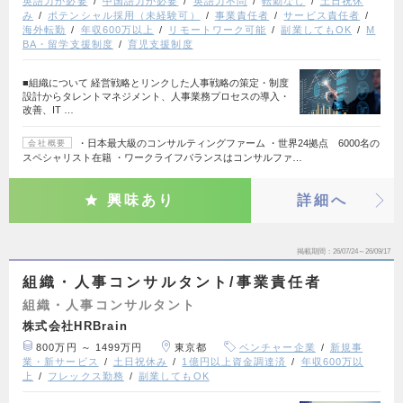
英語力が必要
中国語力が必要
英語力不問
転勤なし
土日祝休
み
ポテンシャル採用（未経験可）
事業責任者
サービス責任者
海外転勤
年収600万以上
リモートワーク可能
副業してもOK
M
BA・留学支援制度
育児支援制度
■組織について 経営戦略とリンクした人事戦略の策定・制度
設計からタレントマネジメント、人事業務プロセスの導入・
改善、IT …
・日本最大級のコンサルティングファーム ・世界24拠点 6000名の
会社概要
スペシャリスト在籍 ・ワークライフバランスはコンサルファ…
興味あり
詳細へ
掲載期間
26/07/24～26/09/17
組織・人事コンサルタント/事業責任者
組織・人事コンサルタント
株式会社HRBrain
800万円 ～ 1499万円
東京都
ベンチャー企業
新規事
業・新サービス
土日祝休み
1億円以上資金調達済
年収600万以
上
フレックス勤務
副業してもOK