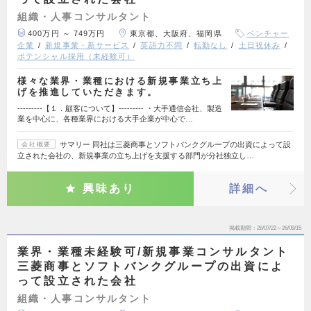
組織・人事コンサルタント
400万円 ～ 749万円
東京都、大阪府、福岡県
ベンチャー
企業
新規事業・新サービス
英語力不問
転勤なし
土日祝休み
ポテンシャル採用（未経験可）
様々な業界・業種における新規事業立ち上
げを推進していただきます。
---------【１．顧客について】--------- ・大手通信会社、製造
業を中心に、各種業界における大手企業が中心で…
サマリー 同社は三菱商事とソフトバンクグループの出資によって設
会社概要
立された会社の、新規事業の立ち上げを支援する部門が分社独立し…
興味あり
詳細へ
掲載期間
26/07/22～26/09/15
業界・業種未経験可/新規事業コンサルタント
三菱商事とソフトバンクグループの出資によ
って設立された会社
組織・人事コンサルタント