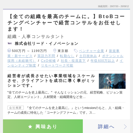
掲載期間
26/07/30～26/08/12
【全ての組織を最高のチームに。】BtoBコー
チングベンチャーで経営コンサルをお任せし
ます！
組織・人事コンサルタント
株式会社リード・イノベーション
500万円 ～ 1199万円
東京都
ベンチャー企業
新規事
業・新サービス
英語力不問
転勤なし
土日祝休み
ポテンシャル
採用（未経験可）
CxO候補
社長・役員直下
年収600万以上
イ
ンセンティブ制度
リモートワーク可能
経営者が成長させたい事業領域をスケール
させ、クライアントを成功に導く事がミッ
ションです。
"全てのチームを史上最高に。" そんなミッションの元、経営戦略、ビジョン策
定、人材エージェント、人材開発・組織開発など全…
『全てのチームを史上最高に。』というmissionのもと、人・組織・
会社概要
チームの成長に特化した「コーチングファーム」です。ス…
興味あり
詳細へ