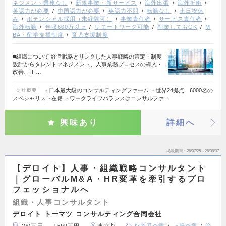
ネジメント業務なし
新規事業・新サービス
海外出張
海外折衝
英語力が必要
中国語力が必要
英語力不問
転勤なし
土日祝休
み
ポテンシャル採用（未経験可）
事業責任者
サービス責任者
海外転勤
年収600万以上
リモートワーク可能
副業してもOK
M
BA・留学支援制度
育児支援制度
■組織について 経営戦略とリンクした人事戦略の策定・制度
設計からタレントマネジメント、人事業務プロセスの導入・
改善、IT …
・日本最大級のコンサルティングファーム ・世界24拠点 6000名の
会社概要
スペシャリスト在籍 ・ワークライフバランスはコンサルファ…
興味あり
詳細へ
掲載期間
26/07/25～26/08/07
【デロイト】人事・組織戦略コンサルタント
｜グローバルM&A・HR変革を牽引するプロ
フェッショナルへ
組織・人事コンサルタント
デロイト トーマツ コンサルティング合同会社
700万円 ～ 1599万円
東京都
外資系企業
上場企業
管