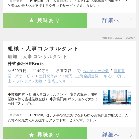
「HRBrain」は、人事領域におけるあらゆる業務課題の解決と、人
会社概要
的資本の最大化を支援するクラウドサービスです。タレント…
興味あり
詳細へ
掲載期間
26/07/24～26/09/17
組織・人事コンサルタント
組織・人事コンサルタント
株式会社HRBrain
600万円 ～ 1199万円
東京都
ベンチャー企業
新規事
業・新サービス
土日祝休み
1億円以上資金調達済
年収600万以
上
フレックス勤務
副業してもOK
◆業務内容 ・組織人事コンサルタント（変更の範囲：開発
業務を除く当社業務全般） ◆業務詳細 ポジションが大きく
分けて2つござい…
「HRBrain」は、人事領域におけるあらゆる業務課題の解決と、人
会社概要
的資本の最大化を支援するクラウドサービスです。タレント…
興味あり
詳細へ