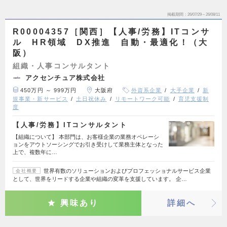
掲載期間
26/07/29～26/08/11
R00004357［関西］【人事/労務】ITコンサ
ル HR領域 DX推進 自動・最適化！（大
阪）
組織・人事コンサルタント
アクセンチュア株式会社
450万円 ～ 999万円
大阪府
外資系企業
大手企業
新
規事業・新サービス
土日祝休み
リモートワーク可能
育児支援制
度
【人事/労務】ITコンサルタント
【組織について】 本部門は、お客様企業の業務オペレーシ
ョンをアウトソーシングでお引き受けして業務主体となった
上で、複数年に…
世界有数のソリューションおよびプロフェッショナルサービス企業
会社概要
として、世界をリードする企業や組織の変革を支援しています。 企…
興味あり
詳細へ