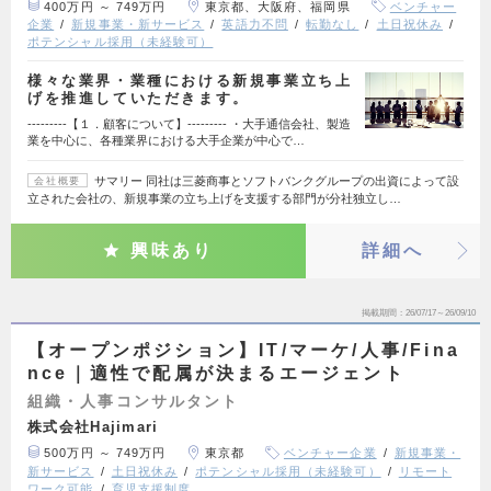
400万円 ～ 749万円
東京都、大阪府、福岡県
ベンチャー
企業
新規事業・新サービス
英語力不問
転勤なし
土日祝休み
ポテンシャル採用（未経験可）
様々な業界・業種における新規事業立ち上
げを推進していただきます。
---------【１．顧客について】--------- ・大手通信会社、製造
業を中心に、各種業界における大手企業が中心で…
サマリー 同社は三菱商事とソフトバンクグループの出資によって設
会社概要
立された会社の、新規事業の立ち上げを支援する部門が分社独立し…
興味あり
詳細へ
掲載期間
26/07/17～26/09/10
【オープンポジション】IT/マーケ/人事/Fina
nce｜適性で配属が決まるエージェント
組織・人事コンサルタント
株式会社Hajimari
500万円 ～ 749万円
東京都
ベンチャー企業
新規事業・
新サービス
土日祝休み
ポテンシャル採用（未経験可）
リモート
ワーク可能
育児支援制度