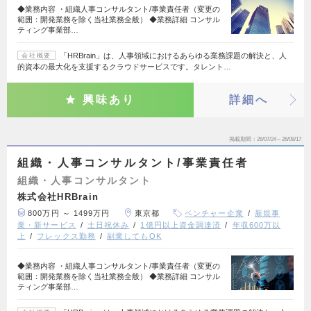
◆業務内容 ・組織人事コンサルタント/事業責任者（変更の
範囲：開発業務を除く当社業務全般） ◆業務詳細 コンサル
ティング事業部…
「HRBrain」は、人事領域におけるあらゆる業務課題の解決と、人
会社概要
的資本の最大化を支援するクラウドサービスです。タレント…
興味あり
詳細へ
掲載期間
26/07/24～26/09/17
組織・人事コンサルタント/事業責任者
組織・人事コンサルタント
株式会社HRBrain
800万円 ～ 1499万円
東京都
ベンチャー企業
新規事
業・新サービス
土日祝休み
1億円以上資金調達済
年収600万以
上
フレックス勤務
副業してもOK
◆業務内容 ・組織人事コンサルタント/事業責任者（変更の
範囲：開発業務を除く当社業務全般） ◆業務詳細 コンサル
ティング事業部…