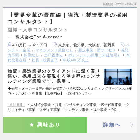
掲載期間
26/07/31～26/08/13
【業界変革の最前線｜物流・製造業界の採用
コンサルタント】
組織・人事コンサルタント
株式会社For A-career
400万円 ～ 699万円
東京都、愛知県、大阪府、福岡県
ベ
ンチャー企業
マネジメント業務なし
新規事業・新サービス
英語
力不問
転勤なし
土日祝休み
ポテンシャル採用（未経験可）
20
代役員在籍
社長・役員直下
年収600万以上
物流・製造業界のクライアントに深く寄り
添い、採用成功を実現する伴走型のコンサ
ルティング業務です。採用…
◆物流・メーカー業界の採用を変革させるWEBコンサルティングサービスの採用
コンサルタントを募集 【仕事内容】 ・採用コンサル…
・人材紹介事業 ・採用コンサルティング事業 ・広告代理事業 ・ク
会社概要
リエイティブ事業 ・メディア事業 ・コンテンツ事業 ・福祉事業 ・DX…
興味あり
詳細へ