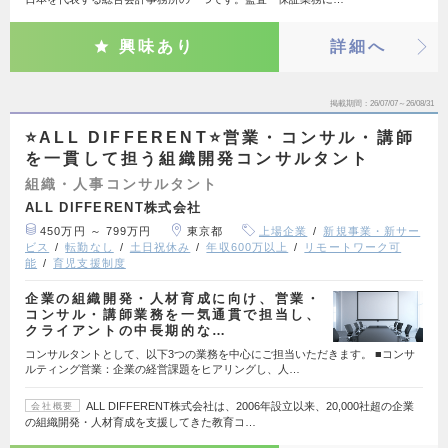
興味あり
詳細へ
掲載期間
26/07/07～26/08/31
⭐ALL DIFFERENT⭐営業・コンサル・講師
を一貫して担う組織開発コンサルタント
組織・人事コンサルタント
ALL DIFFERENT株式会社
450万円 ～ 799万円
東京都
上場企業
新規事業・新サー
ビス
転勤なし
土日祝休み
年収600万以上
リモートワーク可
能
育児支援制度
企業の組織開発・人材育成に向け、営業・
コンサル・講師業務を一気通貫で担当し、
クライアントの中長期的な…
コンサルタントとして、以下3つの業務を中心にご担当いただきます。 ■コンサ
ルティング営業：企業の経営課題をヒアリングし、人…
ALL DIFFERENT株式会社は、2006年設立以来、20,000社超の企業
会社概要
の組織開発・人材育成を支援してきた教育コ…