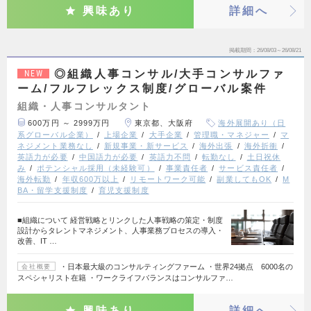
興味あり
詳細へ
掲載期間
26/08/03～26/08/21
◎組織人事コンサル/大手コンサルファ
NEW
ーム/フルフレックス制度/グローバル案件
組織・人事コンサルタント
600万円 ～ 2999万円
東京都、大阪府
海外展開あり（日
系グローバル企業）
上場企業
大手企業
管理職・マネジャー
マ
ネジメント業務なし
新規事業・新サービス
海外出張
海外折衝
英語力が必要
中国語力が必要
英語力不問
転勤なし
土日祝休
み
ポテンシャル採用（未経験可）
事業責任者
サービス責任者
海外転勤
年収600万以上
リモートワーク可能
副業してもOK
M
BA・留学支援制度
育児支援制度
■組織について 経営戦略とリンクした人事戦略の策定・制度
設計からタレントマネジメント、人事業務プロセスの導入・
改善、IT …
・日本最大級のコンサルティングファーム ・世界24拠点 6000名の
会社概要
スペシャリスト在籍 ・ワークライフバランスはコンサルファ…
興味あり
詳細へ