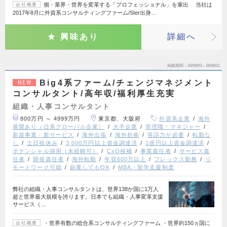
個・業界・世界を変革する「プロフェッショナル」を輩出 当社は
会社概要
2017年8月に外資系コンサルティングファーム/SIer出身…
興味あり
詳細へ
掲載期間
26/08/03～26/08/21
Big4系ファーム/チェンジマネジメント
NEW
コンサルタント/高年収/福利厚生充実
組織・人事コンサルタント
800万円 ～ 4999万円
東京都、大阪府
外資系企業
海外
展開あり（日系グローバル企業）
大手企業
管理職・マネジャー
新規事業・新サービス
海外出張
海外折衝
英語力が必要
転勤な
し
土日祝休み
3,000万円以上資金調達済
1億円以上資金調達済
ポテンシャル採用（未経験可）
CxO候補
事業責任者
サービス責
任者
開発責任者
海外転勤
年収600万以上
フレックス勤務
リ
モートワーク可能
副業してもOK
MBA・留学支援制度
弊社の組織・人事コンサルタントは、世界138か国に1万人
超と世界最大規模を誇ります。日本でも組織・人事変革支援
サービス（…
・世界有数の総合系コンサルティングファーム ・世界約150ヵ国に
会社概要