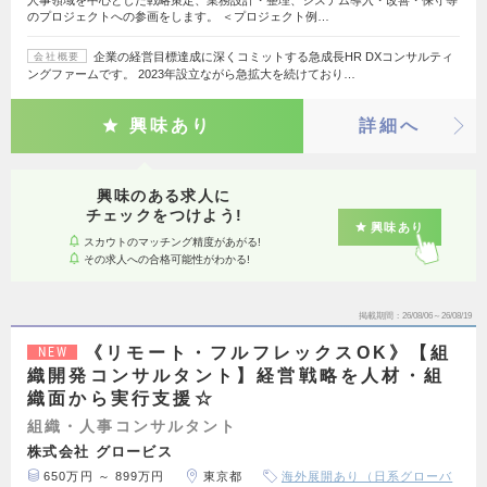
のプロジェクトへの参画をします。 ＜プロジェクト例…
企業の経営目標達成に深くコミットする急成長HR DXコンサルティ
会社概要
ングファームです。 2023年設立ながら急拡大を続けており…
興味あり
詳細へ
興味のある求人に
チェックをつけよう!
興味あり
スカウトのマッチング精度があがる!
その求人への合格可能性がわかる!
掲載期間
26/08/06～26/08/19
《リモート・フルフレックスOK》【組
NEW
織開発コンサルタント】経営戦略を人材・組
織面から実行支援☆
組織・人事コンサルタント
株式会社 グロービス
650万円 ～ 899万円
東京都
海外展開あり（日系グローバ