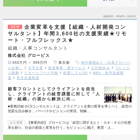
掲載期間
26/08/03～26/08/16
企業変革を支援【組織・人材開発コン
NEW
サルタント】年間3,600社の支援実績★リモ
ート・フルフレックス★
組織・人事コンサルタント
株式会社 グロービス
650万円 ～ 899万円
東京都
海外展開あり（日系グローバ
ル企業）
大手企業
新規事業・新サービス
土日祝休み
フレック
ス勤務
リモートワーク可能
副業してもOK
MBA・留学支援制
度
育児支援制度
顧客フロントとしてクライアントを担当
し、クライアントの経営課題に対して「人
材・組織」の面から解決に向…
■業務詳細 GCSコンサルタントは、クライアント企業の変革を導くべく、経営の
意図を読み解き、パーパスやビジョンの実現、戦略…
【事業内容】 グロービスは「経営に関するヒト・カネ・チエの生態
会社概要
系を創り、社会の創造と変革を行う」をビジョンに掲げ、教育・人…