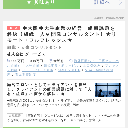
興味あり
詳細へ
掲載期間
26/08/03～26/08/16
◆大阪◆大手企業の経営・組織課題を
NEW
解決【組織・人材開発コンサルタント】★リ
モート・フルフレックス★
組織・人事コンサルタント
株式会社 グロービス
600万円 ～ 849万円
大阪府
海外展開あり（日系グローバ
ル企業）
大手企業
新規事業・新サービス
土日祝休み
フレック
ス勤務
リモートワーク可能
副業してもOK
MBA・留学支援制
度
育児支援制度
顧客フロントとしてクライアントを担当
し、クライアントの経営課題に対して「人
材・組織」の面から解決に向…
■業務詳細 GCSコンサルタントは、クライアント企業の変革を導くべく、経営の
意図を読み解き、パーパスやビジョンの実現、戦略…
【事業内容】 グロービスは「経営に関するヒト・カネ・チエの生態
会社概要
系を創り、社会の創造と変革を行う」をビジョンに掲げ、教育・人…