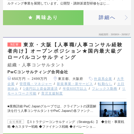
ルティング事業を展開しています。公開型・講師派遣型研修をはじ…
興味あり
詳細へ
掲載期間
26/08/04～26/08/17
東京・大阪【人事職/人事コンサル経験
NEW
者向け】オープンポジション★国内最大級グ
ローバルコンサルティング
組織・人事コンサルタント
PwCコンサルティング合同会社
650万円 ～ 2499万円
東京都、大阪府
外資系企業
大手
企業
管理職・マネジャー
新規事業・新サービス
転勤なし
土日
祝休み
1億円以上資金調達済
年収600万以上
フレックス勤務
リ
モートワーク可能
育児支援制度
■業務詳細 PwC Japanグループでは、クライアントの課題解
決を行う人事コンサルタントやPwC Japanの各ファンク…
【ストラテジーコンサルティング（Strategy&）】 ◆全社・事業戦
会社概要
略 ◆カスタマー戦略 ◆ファイナンス戦略 ◆オペレーショ…