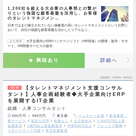
1,200社を超える大企業の人事部との繋が
りという強固な顧客基盤を活用し、お客様
のタレントマネジメン…
日本ではまだ確立されていない抽象度の高いタレントマネジメントという分野に
おいて、自社の強固な顧客基盤を活かしたリアルなニ…
大手企業向けERPパッケージソフト（HR領域）の開発・販売・サポ
会社概要
ート、HR関連サービスの提供
興味あり
詳細へ
掲載期間
26/08/05～26/08/18
【タレントマネジメント支援コンサル
NEW
タント】人事企画経験者◆大手企業向けERP
を展開するIT企業
組織・人事コンサルタント
600万円 ～ 999万円
東京都
ベンチャー企業
新規事業・
新サービス
英語力不問
転勤なし
土日祝休み
3,000万円以上資
金調達済
1億円以上資金調達済
年収600万以上
フレックス勤務
リモートワーク可能
育児支援制度