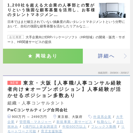
1,200社を超える大企業の人事部との繋が
りという強固な顧客基盤を活用し、お客様
のタレントマネジメン…
日本ではまだ確立されていない抽象度の高いタレントマネジメントという分野に
おいて、自社の強固な顧客基盤を活かしたリアルなニ…
大手企業向けERPパッケージソフト（HR領域）の開発・販売・サポ
会社概要
ート、HR関連サービスの提供
興味あり
詳細へ
掲載期間
26/08/04～26/08/17
東京・大阪【人事職/人事コンサル経験
NEW
者向け★オープンポジション】人事経験が活
かせるポジション多数あり
組織・人事コンサルタント
PwCコンサルティング合同会社
900万円 ～ 2499万円
東京都、大阪府
外資系企業
大手
企業
管理職・マネジャー
新規事業・新サービス
転勤なし
土日
祝休み
1億円以上資金調達済
年収600万以上
フレックス勤務
リ
モートワーク可能
育児支援制度