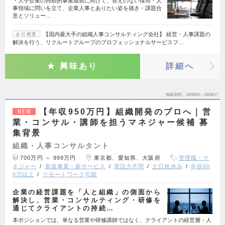
・大手企業の持続的事業成長に向けて、答えのない採用・人
事領域に問いを立て、企業人事とありたい姿を描き・課題合
意とソリュー…
【国内最大手の組織人事コンサルティング会社】 経営・人事課題の
会社概要
解決を行う、リクルートグループのプロフェッショナルサービスフ…
興味あり
詳細へ
掲載期間
26/08/04～26/08/17
【年収950万円】組織開発のプロへ｜営
NEW
業・コンサル・講師を担うマネジャー候補 募
集背景
組織・人事コンサルタント
700万円 ～ 999万円
東京都、愛知県、大阪府
管理職・マ
ネジャー
新規事業・新サービス
英語力不問
土日祝休み
年収60
0万以上
リモートワーク可能
企業の経営課題を「人と組織」の側面から
解決し、営業・コンサルティング・研修を
通じてクライアントの持続…
本ポジションでは、単なる営業や研修講師ではなく、クライアントの経営層・人