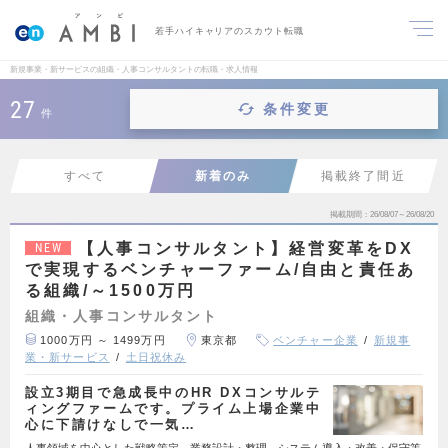
若手ハイキャリアのスカウト転職
新規事業・新サービスの組織・人事コンサルタントの転職・求人情報
27
条件変更
件
すべて
新着のみ
掲載終了間近
掲載期間
26/08/07～26/08/20
【人事コンサルタント】経営変革をDX
NEW
で実現するベンチャーファーム/自由と責任あ
る組織/～1500万円
組織・人事コンサルタント
1000万円 ～ 1499万円
東京都
ベンチャー企業
新規事
業・新サービス
土日祝休み
設立3期目で急成長中のHR DXコンサルテ
ィングファームです。プライム上場企業中
心に下請けなしで一気…
人事領域を中心とした戦略策定、業務設計・整理、システム導入・改善・保守等