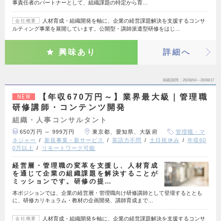
事責任者のパートナーとして、組織課題の特定から育…
人材育成・組織開発を軸に、企業の経営課題解決を支援するコンサ
会社概要
ルティング事業を展開しています。公開型・講師派遣型研修をはじ…
興味あり
詳細へ
掲載期間
26/08/04～26/08/17
【年収670万円～】業界最大級｜管理職
NEW
研修講師・コンテンツ開発
組織・人事コンサルタント
650万円 ～ 999万円
東京都、愛知県、大阪府
管理職・マ
ネジャー
新規事業・新サービス
英語力不問
土日祝休み
年収60
0万以上
リモートワーク可能
経営層・管理職の変革を支援し、人材育成
を通じて企業の組織課題を解決することが
ミッションです。研修の提…
本ポジションでは、企業の経営層・管理職向け研修講師として登壇するととも
に、研修カリキュラム・教材の企画開発、講師育成まで…
人材育成・組織開発を軸に、企業の経営課題解決を支援するコンサ
会社概要