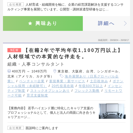
人材育成・組織開発を軸に、企業の経営課題解決を支援するコンサ
会社概要
ルティング事業を展開しています。公開型・講師派遣型研修をはじ…
興味あり
詳細へ
掲載期間
26/08/04～26/08/17
【在籍2年で平均年収1,100万円以上】
NEW
人材領域での本質的な伴走を。
組織・人事コンサルタント
400万円 ～ 1049万円
東京都、大阪府、台湾、シンガポール、
北米（アメリカ、カナダ等）
海外展開あり（日系グローバル企
業）
ベンチャー企業
新規事業・新サービス
土日祝休み
ポテン
シャル採用（未経験可）
20代役員在籍
年収600万以上
インセン
ティブ制度
ストックオプションあり
フレックス勤務
リモートワ
ーク可能
育児支援制度
【業務内容】 若手ハイエンド層に特化したキャリア支援の
プロフェッショナルとして、個人と法人の両面に向き合うキ
ャリアエージ…
面談時にご案内します
会社概要