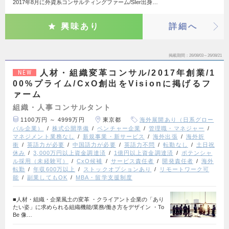
2017年8月に外資系コンサルティングファーム/SIer出身…
興味あり
詳細へ
掲載期間
26/08/03～26/08/21
人材・組織変革コンサル/2017年創業/1
NEW
00%プライム/CxO創出をVisionに掲げるフ
ァーム
組織・人事コンサルタント
1100万円 ～ 4999万円
東京都
海外展開あり（日系グロー
バル企業）
株式公開準備
ベンチャー企業
管理職・マネジャー
マネジメント業務なし
新規事業・新サービス
海外出張
海外折
衝
英語力が必要
中国語力が必要
英語力不問
転勤なし
土日祝
休み
3,000万円以上資金調達済
1億円以上資金調達済
ポテンシャ
ル採用（未経験可）
CxO候補
サービス責任者
開発責任者
海外
転勤
年収600万以上
ストックオプションあり
リモートワーク可
能
副業してもOK
MBA・留学支援制度
■人材・組織・企業風土の変革 ・クライアント企業の「あり
たい姿」に求められる組織機能/業務/働き方をデザイン ・To
Be 像…