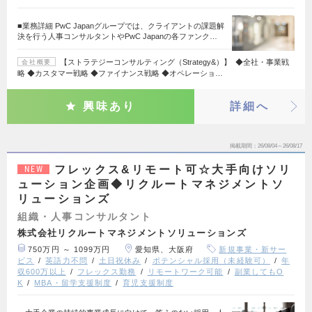
■業務詳細 PwC Japanグループでは、クライアントの課題解
決を行う人事コンサルタントやPwC Japanの各ファンク…
【ストラテジーコンサルティング（Strategy&）】 ◆全社・事業戦
会社概要
略 ◆カスタマー戦略 ◆ファイナンス戦略 ◆オペレーショ…
興味あり
詳細へ
掲載期間
26/08/04～26/08/17
フレックス&リモート可☆大手向けソリ
NEW
ューション企画◆リクルートマネジメントソ
リューションズ
組織・人事コンサルタント
株式会社リクルートマネジメントソリューションズ
750万円 ～ 1099万円
愛知県、大阪府
新規事業・新サー
ビス
英語力不問
土日祝休み
ポテンシャル採用（未経験可）
年
収600万以上
フレックス勤務
リモートワーク可能
副業してもO
K
MBA・留学支援制度
育児支援制度