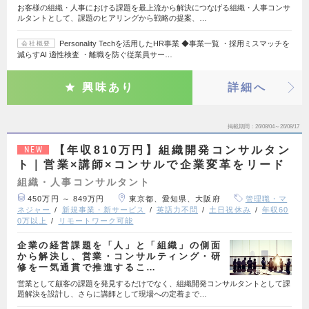
お客様の組織・人事における課題を最上流から解決につなげる組織・人事コンサ
ルタントとして、課題のヒアリングから戦略の提案、…
Personality Techを活用したHR事業 ◆事業一覧 ・採用ミスマッチを
会社概要
減らすAI 適性検査 ・離職を防ぐ従業員サー…
興味あり
詳細へ
掲載期間
26/08/04～26/08/17
【年収810万円】組織開発コンサルタン
NEW
ト｜営業×講師×コンサルで企業変革をリード
組織・人事コンサルタント
450万円 ～ 849万円
東京都、愛知県、大阪府
管理職・マ
ネジャー
新規事業・新サービス
英語力不問
土日祝休み
年収60
0万以上
リモートワーク可能
企業の経営課題を「人」と「組織」の側面
から解決し、営業・コンサルティング・研
修を一気通貫で推進するこ…
営業として顧客の課題を発見するだけでなく、組織開発コンサルタントとして課
題解決を設計し、さらに講師として現場への定着まで…