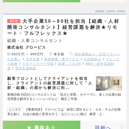
掲載期間
26/08/03～26/08/16
大手企業50～60社を担当【組織・人材
NEW
開発コンサルタント】経営課題を解決★リモ
ート・フルフレックス★
組織・人事コンサルタント
株式会社 グロービス
650万円 ～ 899万円
東京都
海外展開あり（日系グローバ
ル企業）
大手企業
新規事業・新サービス
土日祝休み
フレック
ス勤務
リモートワーク可能
副業してもOK
MBA・留学支援制
度
育児支援制度
顧客フロントとしてクライアントを担当
し、クライアントの経営課題に対して「人
材・組織」の面から解決に向…
業務詳細 GEDのコンサルタントは 「拡大と浸透」 をテーマに、多くの企業の経
営課題を解決するミッションのもと、幅広く市場…
【事業内容】 グロービスは「経営に関するヒト・カネ・チエの生態
会社概要
系を創り、社会の創造と変革を行う」をビジョンに掲げ、教育・人…
興味あり
詳細へ