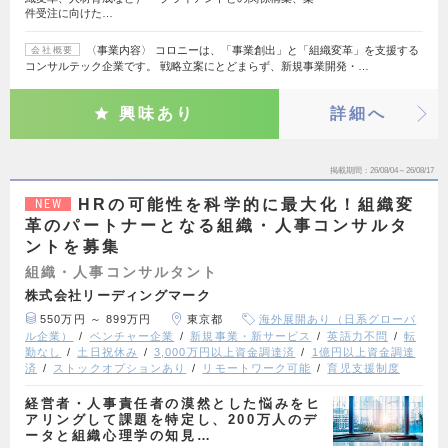
件受注に向けた…
〈事業内容〉 コロニーは、「事業創出」と「組織変革」を支援する
会社概要
コンサルテック企業です。 戦略立案にとどまらず、新規事業開発・…
興味あり
詳細へ
掲載期間
26/08/04～26/08/17
HRの可能性を科学的に最大化！組織変
NEW
革のパートナーとなる組織・人事コンサルタ
ントを募集
組織・人事コンサルタント
株式会社リーディングマーク
550万円 ～ 899万円
東京都
海外展開あり（日系グローバ
ル企業）
ベンチャー企業
新規事業・新サービス
英語力不問
転
勤なし
土日祝休み
3,000万円以上資金調達済
1億円以上資金調達
済
ストックオプションあり
リモートワーク可能
育児支援制度
経営者・人事責任者の漠然とした悩みをヒ
アリングして課題を特定し、200万人のデ
ータと組織心理学の知見…