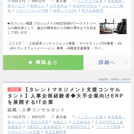
600万円 ～ 999万円
東京都
ベンチャー企業
新規事業・
新サービス
転勤なし
土日祝休み
年収600万以上
フレックス勤
務
リモートワーク可能
副業してもOK
育児支援制度
■ポジション概要 プロジェクトの特定領域やワークストリー
ムの責任者として、論点の構造化から示唆の導出までを自走
して担います…
・人的資本インテリジェンス事業 ・マーケティングDX事業 ・AX
会社概要
（AIトランスフォーメーション）事業 ・AI開発支援事業 ・サイ…
興味あり
詳細へ
掲載期間
26/08/05～26/08/18
【タレントマネジメント支援コンサル
NEW
タント】人事企画経験者◆大手企業向けERP
を展開するIT企業
組織・人事コンサルタント
700万円 ～ 999万円
東京都
ベンチャー企業
新規事業・
新サービス
英語力不問
転勤なし
土日祝休み
3,000万円以上資
金調達済
1億円以上資金調達済
年収600万以上
フレックス勤務
リモートワーク可能
育児支援制度