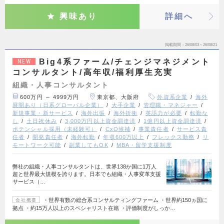
興味あり
詳細へ
掲載期間
26/08/03～26/08/21
Big4系ファーム/チェンジマネジメント
NEW
コンサルタント/高年収/福利厚生充実
組織・人事コンサルタント
600万円 ～ 4999万円
東京都、大阪府
外資系企業
海外
展開あり（日系グローバル企業）
大手企業
管理職・マネジャー
新規事業・新サービス
海外出張
海外折衝
英語力が必要
転勤な
し
土日祝休み
3,000万円以上資金調達済
1億円以上資金調達済
ポテンシャル採用（未経験可）
CxO候補
事業責任者
サービス責
任者
開発責任者
海外転勤
年収600万以上
フレックス勤務
リ
モートワーク可能
副業してもOK
MBA・留学支援制度
弊社の組織・人事コンサルタントは、世界138か国に1万人
超と世界最大規模を誇ります。日本でも組織・人事変革支援
サービス（…
・世界有数の総合系コンサルティングファーム ・世界約150ヵ国に
会社概要
拠点 ・約15万人以上のスペシャリスト在籍 ・評価制度がしっか…