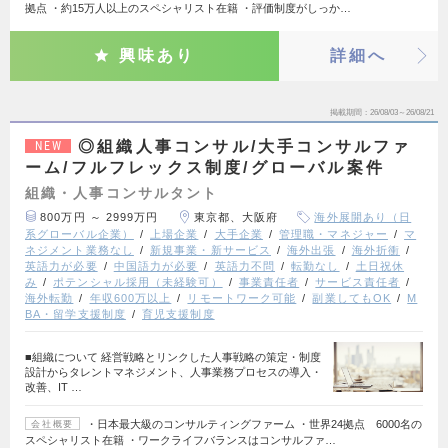
拠点 ・約15万人以上のスペシャリスト在籍 ・評価制度がしっか…
興味あり
詳細へ
掲載期間
26/08/03～26/08/21
◎組織人事コンサル/大手コンサルファ
NEW
ーム/フルフレックス制度/グローバル案件
組織・人事コンサルタント
800万円 ～ 2999万円
東京都、大阪府
海外展開あり（日
系グローバル企業）
上場企業
大手企業
管理職・マネジャー
マ
ネジメント業務なし
新規事業・新サービス
海外出張
海外折衝
英語力が必要
中国語力が必要
英語力不問
転勤なし
土日祝休
み
ポテンシャル採用（未経験可）
事業責任者
サービス責任者
海外転勤
年収600万以上
リモートワーク可能
副業してもOK
M
BA・留学支援制度
育児支援制度
■組織について 経営戦略とリンクした人事戦略の策定・制度
設計からタレントマネジメント、人事業務プロセスの導入・
改善、IT …
・日本最大級のコンサルティングファーム ・世界24拠点 6000名の
会社概要
スペシャリスト在籍 ・ワークライフバランスはコンサルファ…