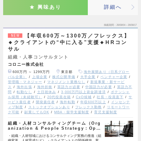
興味あり
詳細へ
掲載期間
26/08/04～26/08/17
【年収600万～1300万／フレックス】
NEW
🔸クライアントの“中に入る”支援🔸HRコン
サル
組織・人事コンサルタント
コロニー株式会社
600万円 ～ 1299万円
東京都
海外展開あり（日系グロー
バル企業）
上場企業
株式公開準備
大手企業
ベンチャー企業
管理職・マネジャー
マネジメント業務なし
新規事業・新サービ
ス
海外出張
海外折衝
英語力が必要
中国語力が必要
英語力不
問
転勤なし
土日祝休み
3,000万円以上資金調達済
ポテンシャ
ル採用（未経験可）
20代役員在籍
CxO候補
社長・役員直下
サ
ービス責任者
開発責任者
海外転勤
年収600万以上
インセンテ
ィブ制度
ストックオプションあり
フレックス勤務
リモートワー
ク可能
副業してもOK
MBA・留学支援制度
育児支援制度
組織・人材コンサルティングチーム（Org
anization & People Strategy：Op…
・組織・人材領域におけるコンサルティング実務の推進（組
織変革、人材育成など） ・クライアントとの関係構築、案