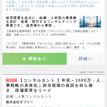
ル企業）
大手企業
新規事業・新サービス
土日祝休み
フレック
ス勤務
リモートワーク可能
副業してもOK
MBA・留学支援制
度
育児支援制度
経営課題を起点に、組織・人材面の最適解
を設計・提案・実行するコンサルティング
業務です。 経営陣や人事部…
【具体的な業務内容】 以下を想定（プロジェクトに応じて役割は変動します）
相談・分析フェーズ ・クライアント（CEO/CHRO…
【事業内容】 グロービスは「経営に関するヒト・カネ・チエの生態
会社概要
系を創り、社会の創造と変革を行う」をビジョンに掲げ、教育・人…
興味あり
詳細へ
掲載期間
26/08/06～26/08/19
【コンサルタント 】年収～1000万・人
NEW
事戦略の具体化｜担当領域の仮説を自ら描
き、現場変革をリード
組織・人事コンサルタント
株式会社ギブリー