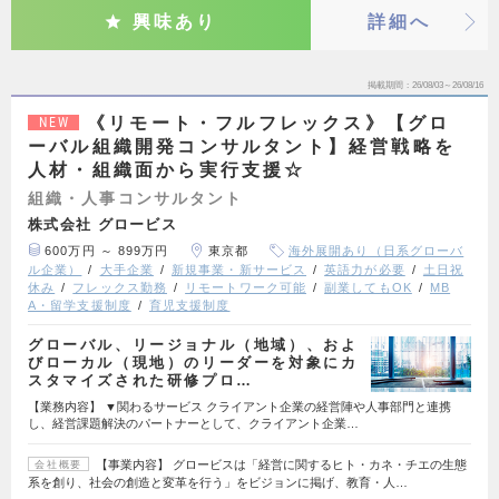
興味あり
詳細へ
掲載期間
26/08/03～26/08/16
《リモート・フルフレックス》【グロ
NEW
ーバル組織開発コンサルタント】経営戦略を
人材・組織面から実行支援☆
組織・人事コンサルタント
株式会社 グロービス
600万円 ～ 899万円
東京都
海外展開あり（日系グローバ
ル企業）
大手企業
新規事業・新サービス
英語力が必要
土日祝
休み
フレックス勤務
リモートワーク可能
副業してもOK
MB
A・留学支援制度
育児支援制度
グローバル、リージョナル（地域）、およ
びローカル（現地）のリーダーを対象にカ
スタマイズされた研修プロ…
【業務内容】 ▼関わるサービス クライアント企業の経営陣や人事部門と連携
し、経営課題解決のパートナーとして、クライアント企業…
【事業内容】 グロービスは「経営に関するヒト・カネ・チエの生態
会社概要
系を創り、社会の創造と変革を行う」をビジョンに掲げ、教育・人…