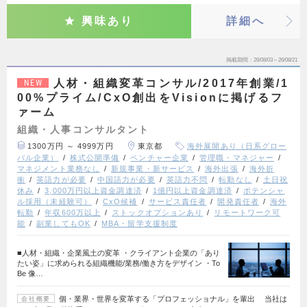
興味あり
詳細へ
掲載期間
26/08/03～26/08/21
人材・組織変革コンサル/2017年創業/1
NEW
00%プライム/CxO創出をVisionに掲げるフ
ァーム
組織・人事コンサルタント
1300万円 ～ 4999万円
東京都
海外展開あり（日系グロー
バル企業）
株式公開準備
ベンチャー企業
管理職・マネジャー
マネジメント業務なし
新規事業・新サービス
海外出張
海外折
衝
英語力が必要
中国語力が必要
英語力不問
転勤なし
土日祝
休み
3,000万円以上資金調達済
1億円以上資金調達済
ポテンシャ
ル採用（未経験可）
CxO候補
サービス責任者
開発責任者
海外
転勤
年収600万以上
ストックオプションあり
リモートワーク可
能
副業してもOK
MBA・留学支援制度
■人材・組織・企業風土の変革 ・クライアント企業の「あり
たい姿」に求められる組織機能/業務/働き方をデザイン ・To
Be 像…
個・業界・世界を変革する「プロフェッショナル」を輩出 当社は
会社概要