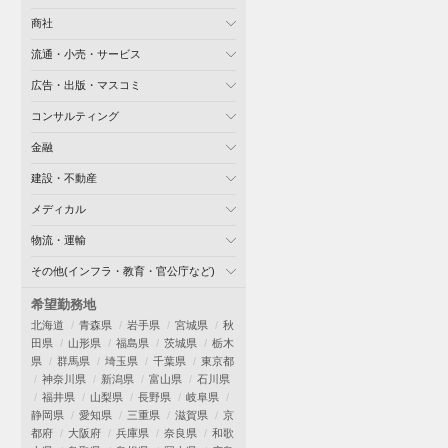
商社
流通・小売・サービス
広告・出版・マスコミ
コンサルティング
金融
建設・不動産
メディカル
物流・運輸
その他(インフラ・教育・官公庁など)
希望勤務地
北海道
青森県
岩手県
宮城県
秋
田県
山形県
福島県
茨城県
栃木
県
群馬県
埼玉県
千葉県
東京都
神奈川県
新潟県
富山県
石川県
福井県
山梨県
長野県
岐阜県
静岡県
愛知県
三重県
滋賀県
京
都府
大阪府
兵庫県
奈良県
和歌