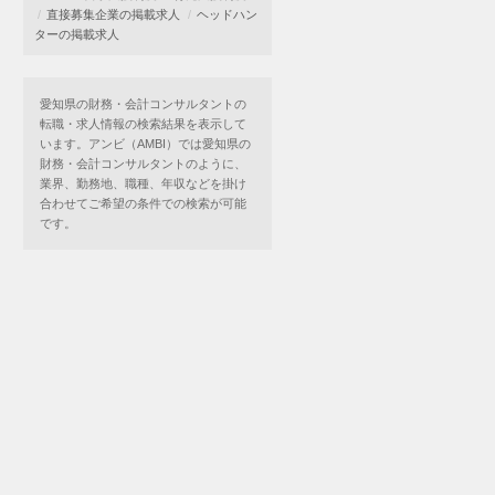
直接募集企業の掲載求人
ヘッドハン
ターの掲載求人
愛知県の財務・会計コンサルタントの
転職・求人情報の検索結果を表示して
います。アンビ（AMBI）では愛知県の
財務・会計コンサルタントのように、
業界、勤務地、職種、年収などを掛け
合わせてご希望の条件での検索が可能
です。