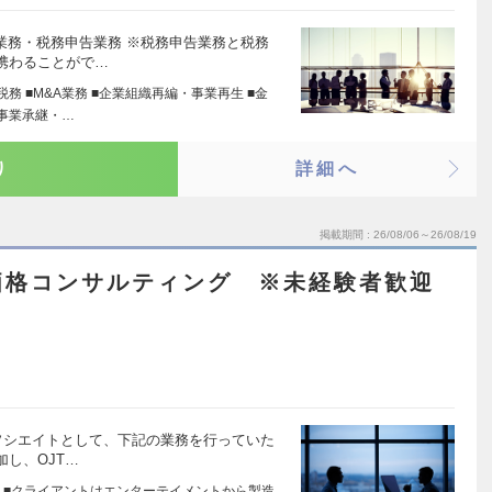
業務・税務申告業務 ※税務申告業務と税務
携わることがで…
税務 ■M&A業務 ■企業組織再編・事業再生 ■金
■事業承継・…
り
詳細へ
掲載期間
26/08/06～26/08/19
価格コンサルティング ※未経験者歓迎
ソシエイトとして、下記の業務を行っていた
し、OJT…
 ■クライアントはエンターテイメントから製造