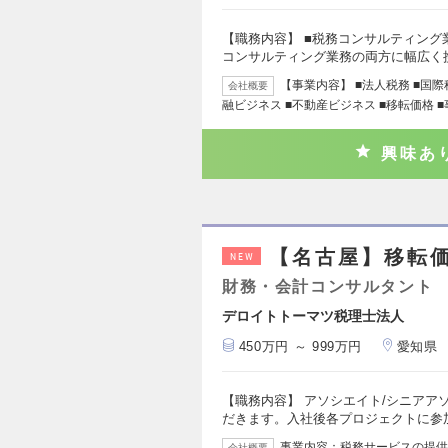
【職務内容】 ■税務コンサルティング
コンサルティング業務の両方に幅広く
【事業内容】 ■法人税務 ■国際
会社概要
融ビジネス ■不動産ビジネス ■移転価格 
興味あ
【名古屋】移転
NEW
財務・会計コンサルタント
デロイトトーマツ税理士法人
450万円 ～ 999万円
愛知県
【職務内容】 アソシエイト/シニアア
だきます。入社後各プロジェクトに参加
事業内容：税務サービスの提供
会社概要