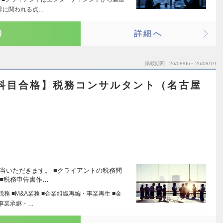
界に関われる点…
り
詳細へ
掲載期間
26/08/06～26/08/19
士科目合格】税務コンサルタント（名古屋
）
当いただきます。 ■クライアントの税務問
■税務申告書作…
税務 ■M&A業務 ■企業組織再編・事業再生 ■金
■事業承継・…