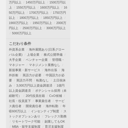
万円以上
1450万円以上
1500万円以
上
1550万円以上
1600万円以上
16
50万円以上
1700万円以上
1750万円
以上
1800万円以上
1850万円以上
1900万円以上
1950万円以上
2000万
円以上
2500万円以上
3000万円以上
5000万円以上
こだわり条件
外資系企業
海外展開あり(日系グロー
バル企業)
上場企業
株式公開準備
大手企業
ベンチャー企業
管理職・
マネジャー
マネジメント業務なし
新規事業・新サービス
海外出張
海
外折衝
英語力が必要
中国語力が必
要
英語力不問
転勤なし
土日祝休
み
3,000万円以上資金調達済
1億円
以上資金調達済
ポテンシャル採用（未
経験可）
20代役員在籍
CxO候補
社長・役員直下
事業責任者
サービ
ス責任者
開発責任者
海外転勤
年
収600万以上
インセンティブ制度
ス
トックオプションあり
フレックス勤務
リモートワーク可能
副業してもOK
MBA・留学支援制度
育児支援制度