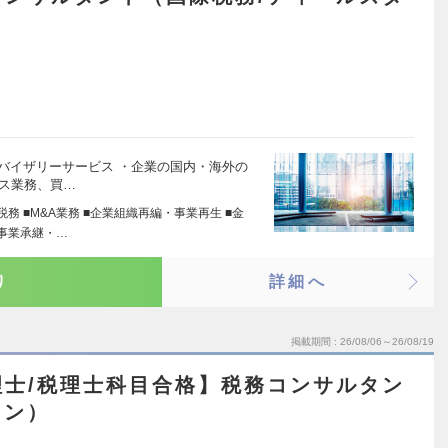
ドバイザリーサービス ・企業の国内・海外の
ンス業務、買…
税務 ■M&A業務 ■企業組織再編・事業再生 ■金
■事業承継・…
り
詳細へ
掲載期間
26/08/06～26/08/19
理士/税理士科目合格】税務コンサルタン
ョン）