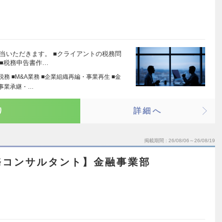
当いただきます。 ■クライアントの税務問
■税務申告書作…
税務 ■M&A業務 ■企業組織再編・事業再生 ■金
■事業承継・…
り
詳細へ
掲載期間
26/08/06～26/08/19
務コンサルタント】金融事業部