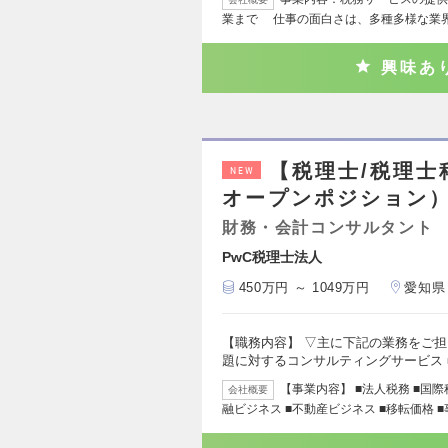
業まで 仕事の面白さは、多種多様な業
興味あ
【税理士/税理
NEW
オープンポジション
財務・会計コンサルタント
PwC税理士法人
450万円 ～ 1049万円
愛知県
【職務内容】 ▽主に下記の業務をご担
題に対するコンサルティングサービス 
【事業内容】 ■法人税務 ■国際
会社概要
融ビジネス ■不動産ビジネス ■移転価格 