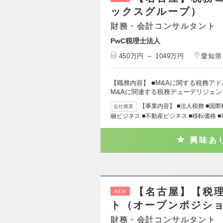
ックスグループ）
財務・会計コンサルタント
PwC税理士法人
450万円 ～ 1049万円
愛知県
【職務内容】 ■M&Aに関する税務ア
M&Aに関連する税務デューデリジェ
【事業内容】 ■法人税務 ■国際
会社概要
融ビジネス ■不動産ビジネス ■移転価格 
興味あ
【名古屋】【税
NEW
ト（オープンポジシ
財務・会計コンサルタント