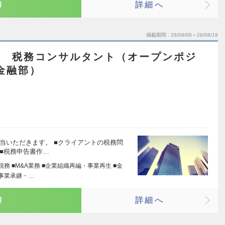
り
詳細へ
掲載期間
26/08/06～26/08/19
FS 税務コンサルタント（オープンポジ
金融部）
当いただきます。 ■クライアントの税務問
■税務申告書作…
税務 ■M&A業務 ■企業組織再編・事業再生 ■金
■事業承継・…
り
詳細へ