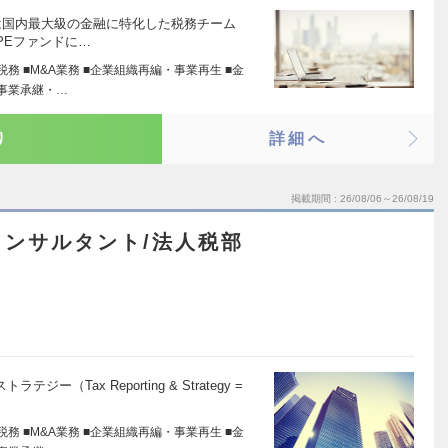
部は国内最大級の金融に特化した税務チーム
PEファンドに…
税務 ■M&A業務 ■企業組織再編・事業再生 ■金
■事業承継・…
り
詳細へ
掲載期間
26/08/06～26/08/19
ンサルタント/法人税部
（Tax Reporting & Strategy =
税務 ■M&A業務 ■企業組織再編・事業再生 ■金