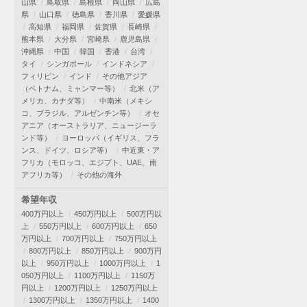
山県
鳥取県
島根県
岡山県
広島
県
山口県
徳島県
香川県
愛媛県
高知県
福岡県
佐賀県
長崎県
熊本県
大分県
宮崎県
鹿児島県
沖縄県
中国
韓国
香港
台湾
タイ
シンガポール
インドネシア
フィリピン
インド
その他アジア
（ベトナム、ミャンマー等）
北米（ア
メリカ、カナダ等）
中南米（メキシ
コ、ブラジル、アルゼンチン等）
オセ
アニア（オーストラリア、ニュージーラ
ンド等）
ヨーロッパ（イギリス、フラ
ンス、ドイツ、ロシア等）
中近東・ア
フリカ（モロッコ、エジプト、UAE、南
アフリカ等）
その他の海外
希望年収
400万円以上
450万円以上
500万円以
上
550万円以上
600万円以上
650
万円以上
700万円以上
750万円以上
800万円以上
850万円以上
900万円
以上
950万円以上
1000万円以上
1
050万円以上
1100万円以上
1150万
円以上
1200万円以上
1250万円以上
1300万円以上
1350万円以上
1400