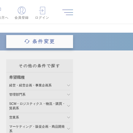
の方へ
会員登録
ログイン
条件変更
その他の条件で探す
希望職種
経営・経営企画・事業企画系
管理部門系
SCM・ロジスティクス・物流・購買・
貿易系
営業系
マーケティング・販促企画・商品開発
系