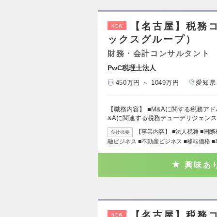
【名古屋】税務
NEW
ックスグループ）
財務・会計コンサルタント
PwC税理士法人
450万円 ～ 1049万円
愛知県
【職務内容】 ■M&Aに関する税務ア
&Aに関連する税務デューデリジェン
【事業内容】 ■法人税務 ■国際
会社概要
融ビジネス ■不動産ビジネス ■移転価格 
興味あ
【名古屋】税務
NEW