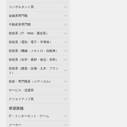
コンサルタント系
金融系専門職
不動産系専門職
技術系（IT・Web・通信系）
技術系（電気・電子・半導体）
技術系（機械・メカトロ・自動車）
技術系（化学・素材・食品・衣料）
技術系（建築・設備・土木・プラン
ト）
技術・専門職系（メディカル）
サービス・流通系
クリエイティブ系
希望業種
IT・インターネット・ゲーム
メーカー