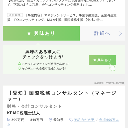
【職務概要】 総合アカウンティングファームである同社の東海エリアにおい
て、下記のような税務、会計コンサルティング業務はもち…
【事業内容】 マネジメントサービス、事業承継支援、企業再生支
会社概要
援、IPOコンサルティング、M＆A支援、国際業務支援 【会社の特…
興味あり
詳細へ
興味のある求人に
チェックをつけよう!
興味あり
スカウトのマッチング精度があがる!
その求人への合格可能性がわかる!
掲載期間
26/07/23～26/08/11
【愛知】国際税務コンサルタント（マネージ
ャー）
財務・会計コンサルタント
KPMG税理士法人
800万円 ～ 849万円
愛知県
英語力が必要
年収600万以
上