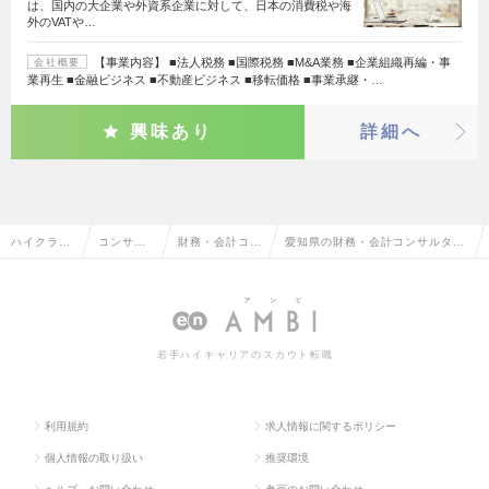
は、国内の大企業や外資系企業に対して、日本の消費税や海
外のVATや…
【事業内容】 ■法人税務 ■国際税務 ■M&A業務 ■企業組織再編・事
会社概要
業再生 ■金融ビジネス ■不動産ビジネス ■移転価格 ■事業承継・…
興味あり
詳細へ
ハイクラス
コンサル
財務・会計コン
愛知県の財務・会計コンサルタン
求人TOP
タント系
サルタント
トの転職・求人情報一覧
若手ハイキャリアのスカウト転職
利用規約
求人情報に関するポリシー
個人情報の取り扱い
推奨環境