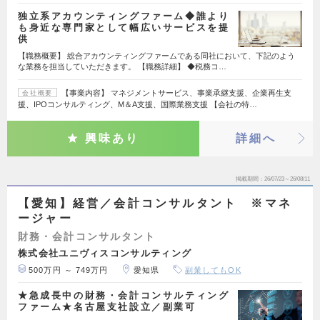
独立系アカウンティングファーム◆誰より
も身近な専門家として幅広いサービスを提
供
【職務概要】 総合アカウンティングファームである同社において、下記のよう
な業務を担当していただきます。 【職務詳細】 ◆税務コ…
【事業内容】 マネジメントサービス、事業承継支援、企業再生支
会社概要
援、IPOコンサルティング、M＆A支援、国際業務支援 【会社の特…
興味あり
詳細へ
掲載期間
26/07/23～26/08/11
【愛知】経営／会計コンサルタント ※マネ
ージャー
財務・会計コンサルタント
株式会社ユニヴィスコンサルティング
500万円 ～ 749万円
愛知県
副業してもOK
★急成長中の財務・会計コンサルティング
ファーム★名古屋支社設立／副業可