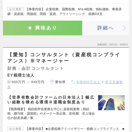
【事業内容】 企業税務、国際税務、M＆A税務、移転価格、事業承
会社概要
継・資産税、間接税、関税・貿易、アウトソーシング、税務DX支…
興味あり
詳細へ
掲載期間
26/07/23～26/08/11
【愛知】コンサルタント（資産税コンプライ
アンス）※マネージャー
財務・会計コンサルタント
EY税理士法人
600万円 ～ 849万円
愛知県
年収600万以上
育児支援制
度
【世界有数会計ファームの日本法人】幅広
い経験を積める環境※退職金制度あり
【職務概要】 相続税申告業務を中心に資産税業務（相続
税・贈与税・譲渡税）やオーナー系企業、富裕層、非上場会
社の財産承継／事…
【事業内容】 ■企業税務アドバイザリー・税務コンプライアンス ■
会社概要