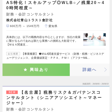
AS特化！スキルアップ◎WLB○／残業20～4
0時間程度～
財務・会計コンサルタント
株式会社青山トラスト會計社
600万円 ～ 1549万円
愛知県
具体的には、以下の職務内容を中心としますが、当社の発展
に繋がるものであれば新たな業務への挑戦も大歓迎です。
【Ｍ＆Ａ関連支…
【事業概要】 ◆M＆A関連支援サービス （財務・税務・ビジネスデ
会社概要
ューデリジェンス、企業価値算定・ＰＰＡ、ＰＭＩ（アフターM&…
興味あり
詳細へ
掲載期間
26/08/06～26/08/19
【名古屋】税務リスク＆ガバナンスコ
NEW
ンサルタント（シニアアソシエイト～マネー
ジャー）
財務・会計コンサルタント