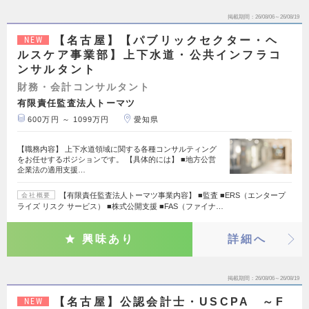
掲載期間
26/08/06～26/08/19
【名古屋】【パブリックセクター・ヘ
NEW
ルスケア事業部】上下水道・公共インフラコ
ンサルタント
財務・会計コンサルタント
有限責任監査法人トーマツ
600万円 ～ 1099万円
愛知県
【職務内容】 上下水道領域に関する各種コンサルティング
をお任せするポジションです。 【具体的には】 ■地方公営
企業法の適用支援…
【有限責任監査法人トーマツ事業内容】 ■監査 ■ERS（エンタープ
会社概要
ライズ リスク サービス） ■株式公開支援 ■FAS（ファイナ…
興味あり
詳細へ
掲載期間
26/08/06～26/08/19
【名古屋】公認会計士・USCPA ～F
NEW