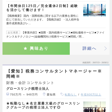
【年間休日125日／完全週休2日制】経験
を活かして働けます！
【職務概要】 国内・国際税務に関する以下の業務を適性に
応じて担当していただきます。 【職務詳細】 ・法人税申告
書作成業務及びレ…
【事業内容】 ■国際・国内税務サービス■移転価格サービス■ファイ
会社概要
ナンス＆テクノロジー(金融機関向け税務サービス)■関税／間…
興味あり
詳細へ
掲載期間
26/07/23～26/08/11
【愛知】税務コンサルタントマネージャー※
岡崎※
財務・会計コンサルタント
グロースリンク税理士法人
750万円 ～ 949万円
愛知県
転勤なし
年収600万以上
★転勤なし★名古屋最大級のグロースリン
クグループの税理士法人です◎