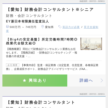
掲載期間
26/07/23～26/08/11
【愛知】財務会計コンサルタント※シニア
財務・会計コンサルタント
EY新日本有限責任監査法人
500万円 ～ 749万円
愛知県
英語力が必要
育児支援制
度
【Big4の安定基盤】所定労働時間7時間◎
残業代全額支給◎
【職務概要】 同社にて財務会計コンサルタント業務をお任
せします。 【職務詳細】 ・財務会計コンサルティング ・報
告書の作成支援 ・…
【事業内容】 監査・保証業務（法定監査、任意監査、各種保証業
会社概要
務）、企業成長サポート、財務会計アドバイザリーサービス（FAA…
興味あり
詳細へ
掲載期間
26/07/23～26/08/11
【愛知】財務会計コンサルタント