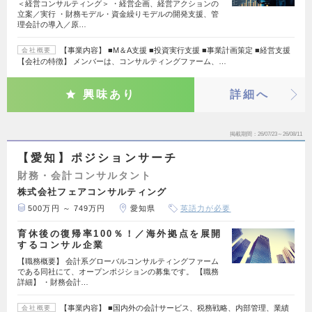
＜経営コンサルティング＞ ・経営企画、経営アクションの
立案／実行 ・財務モデル・資金繰りモデルの開発支援、管
理会計の導入／原…
【事業内容】 ■M＆A支援 ■投資実行支援 ■事業計画策定 ■経営支援
会社概要
【会社の特徴】 メンバーは、コンサルティングファーム、…
興味あり
詳細へ
掲載期間
26/07/23～26/08/11
【愛知】ポジションサーチ
財務・会計コンサルタント
株式会社フェアコンサルティング
500万円 ～ 749万円
愛知県
英語力が必要
育休後の復帰率100％！／海外拠点を展開
するコンサル企業
【職務概要】 会計系グローバルコンサルティングファーム
である同社にて、オープンポジションの募集です。 【職務
詳細】 ・財務会計…
【事業内容】 ■国内外の会計サービス、税務戦略、内部管理、業績
会社概要