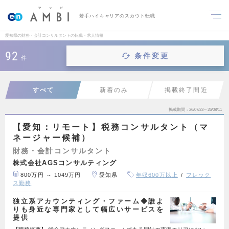
若手ハイキャリアのスカウト転職
愛知県の財務・会計コンサルタントの転職・求人情報
92
条件変更
件
すべて
新着のみ
掲載終了間近
掲載期間
26/07/23～26/08/11
【愛知：リモート】税務コンサルタント（マ
ネージャー候補）
財務・会計コンサルタント
株式会社AGSコンサルティング
800万円 ～ 1049万円
愛知県
年収600万以上
フレック
ス勤務
独立系アカウンティング・ファーム◆誰よ
りも身近な専門家として幅広いサービスを
提供