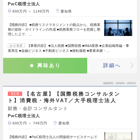
PwC税理士法人
600万円 ～ 1149万円
愛知県
【職務内容】 ■税務リスクマネジメントの観点から、税務業
務の規程・ガイドラインの作成 ■税務業務フローを把握し整
理した上で、…
【事業内容】 ■法人税務 ■国際税務 ■M&A業務 ■企業組織再編・事
会社概要
業再生 ■金融ビジネス ■不動産ビジネス ■移転価格 ■事業承継・…
興味あり
詳細へ
掲載期間
26/08/06～26/08/19
【名古屋】【国際税務コンサルタン
NEW
ト】消費税・海外VAT／大手税理士法人
財務・会計コンサルタント
PwC税理士法人
600万円 ～ 749万円
愛知県
【職務内容】 ■PwC税理士法人の間接税サービスチームで