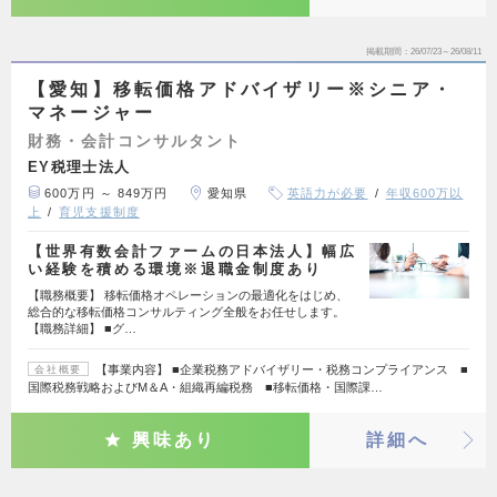
掲載期間
26/07/23～26/08/11
【愛知】移転価格アドバイザリー※シニア・
マネージャー
財務・会計コンサルタント
EY税理士法人
600万円 ～ 849万円
愛知県
英語力が必要
年収600万以
上
育児支援制度
【世界有数会計ファームの日本法人】幅広
い経験を積める環境※退職金制度あり
【職務概要】 移転価格オペレーションの最適化をはじめ、
総合的な移転価格コンサルティング全般をお任せします。
【職務詳細】 ■グ…
【事業内容】 ■企業税務アドバイザリー・税務コンプライアンス ■
会社概要
国際税務戦略およびM＆A・組織再編税務 ■移転価格・国際課…
興味あり
詳細へ