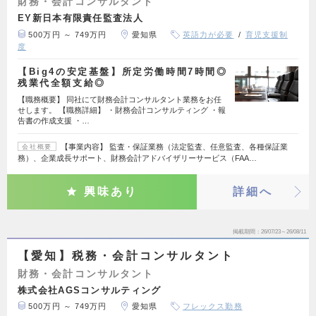
財務・会計コンサルタント
EY新日本有限責任監査法人
500万円 ～ 749万円
愛知県
英語力が必要
育児支援制
度
【Big4の安定基盤】所定労働時間7時間◎
残業代全額支給◎
【職務概要】 同社にて財務会計コンサルタント業務をお任
せします。 【職務詳細】 ・財務会計コンサルティング ・報
告書の作成支援 ・…
【事業内容】 監査・保証業務（法定監査、任意監査、各種保証業
会社概要
務）、企業成長サポート、財務会計アドバイザリーサービス（FAA…
興味あり
詳細へ
掲載期間
26/07/23～26/08/11
【愛知】税務・会計コンサルタント
財務・会計コンサルタント
株式会社AGSコンサルティング
500万円 ～ 749万円
愛知県
フレックス勤務