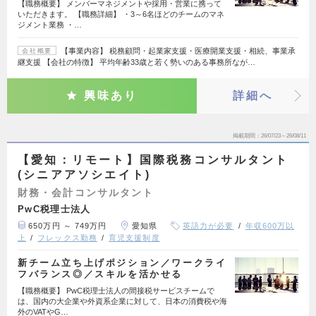
【職務概要】 メンバーマネジメントや採用・営業に携って
いただきます。 【職務詳細】 ・3～6名ほどのチームのマネ
ジメント業務 ・…
【事業内容】 税務顧問・起業家支援・医療開業支援・相続、事業承
会社概要
継支援 【会社の特徴】 平均年齢33歳と若く勢いのある事務所なが…
興味あり
詳細へ
掲載期間
26/07/23～26/08/11
【愛知：リモート】国際税務コンサルタント
(シニアアソシエイト)
財務・会計コンサルタント
PwC税理士法人
650万円 ～ 749万円
愛知県
英語力が必要
年収600万以
上
フレックス勤務
育児支援制度
新チーム立ち上げポジション／ワークライ
フバランス◎／スキルを活かせる
【職務概要】 PwC税理士法人の間接税サービスチームで
は、国内の大企業や外資系企業に対して、日本の消費税や海
外のVATやG…