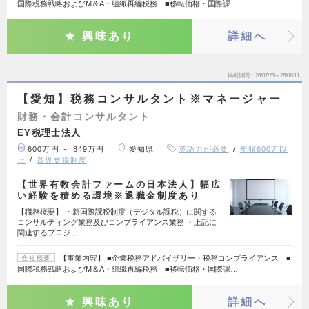
国際税務戦略およびM＆A・組織再編税務 ■移転価格・国際課…
興味あり
詳細へ
掲載期間
26/07/23～26/08/11
【愛知】税務コンサルタント※マネージャー
財務・会計コンサルタント
EY税理士法人
600万円 ～ 849万円
愛知県
英語力が必要
年収600万以
上
育児支援制度
【世界有数会計ファームの日本法人】幅広
い経験を積める環境※退職金制度あり
【職務概要】 ・新国際課税制度（デジタル課税）に関する
コンサルティング業務及びコンプライアンス業務 ・上記に
関連するプロジェ…
【事業内容】 ■企業税務アドバイザリー・税務コンプライアンス ■
会社概要
国際税務戦略およびM＆A・組織再編税務 ■移転価格・国際課…
興味あり
詳細へ