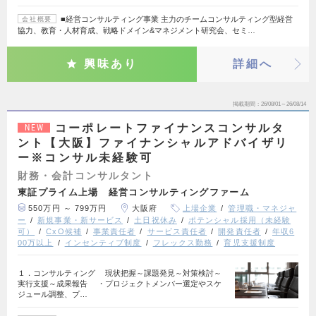
■経営コンサルティング事業 主力のチームコンサルティング型経営
会社概要
協力、教育・人材育成、戦略ドメイン&マネジメント研究会、セミ…
興味あり
詳細へ
掲載期間
26/08/01～26/08/14
コーポレートファイナンスコンサルタ
NEW
ント【大阪】ファイナンシャルアドバイザリ
ー※コンサル未経験可
財務・会計コンサルタント
東証プライム上場 経営コンサルティングファーム
550万円 ～ 799万円
大阪府
上場企業
管理職・マネジャ
ー
新規事業・新サービス
土日祝休み
ポテンシャル採用（未経験
可）
CxO候補
事業責任者
サービス責任者
開発責任者
年収6
00万以上
インセンティブ制度
フレックス勤務
育児支援制度
１．コンサルティング 現状把握～課題発見～対策検討～
実行支援～成果報告 ・プロジェクトメンバー選定やスケ
ジュール調整、プ…