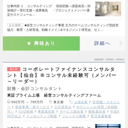
仕事内容 １．コンサルティング 現状把握～課題発見～対
策検討～実行支援～成果報告 ・プロジェクトメンバー選
定やスケジュール…
■経営コンサルティング事業 主力のチームコンサルティング型経営
会社概要
協力、教育・人材育成、戦略ドメイン&マネジメント研究会、セミ…
興味あり
詳細へ
掲載期間
26/08/01～26/08/14
コーポレートファイナンスコンサルタ
NEW
ント【仙台】※コンサル未経験可（メンバー
～リーダー）
財務・会計コンサルタント
東証プライム上場 経営コンサルティングファーム
550万円 ～ 799万円
東京都
上場企業
管理職・マネジャ
ー
新規事業・新サービス
土日祝休み
ポテンシャル採用（未経験
可）
CxO候補
事業責任者
サービス責任者
開発責任者
年収6
00万以上
インセンティブ制度
フレックス勤務
育児支援制度