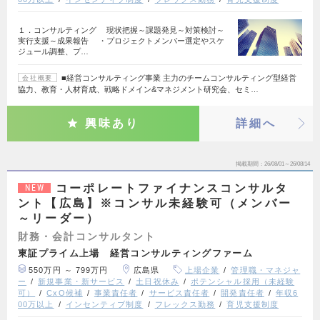
１．コンサルティング 現状把握～課題発見～対策検討～
実行支援～成果報告 ・プロジェクトメンバー選定やスケ
ジュール調整、プ…
■経営コンサルティング事業 主力のチームコンサルティング型経営
会社概要
協力、教育・人材育成、戦略ドメイン&マネジメント研究会、セミ…
興味あり
詳細へ
掲載期間
26/08/01～26/08/14
コーポレートファイナンスコンサルタ
NEW
ント【広島】※コンサル未経験可（メンバー
～リーダー）
財務・会計コンサルタント
東証プライム上場 経営コンサルティングファーム
550万円 ～ 799万円
広島県
上場企業
管理職・マネジャ
ー
新規事業・新サービス
土日祝休み
ポテンシャル採用（未経験
可）
CxO候補
事業責任者
サービス責任者
開発責任者
年収6
00万以上
インセンティブ制度
フレックス勤務
育児支援制度