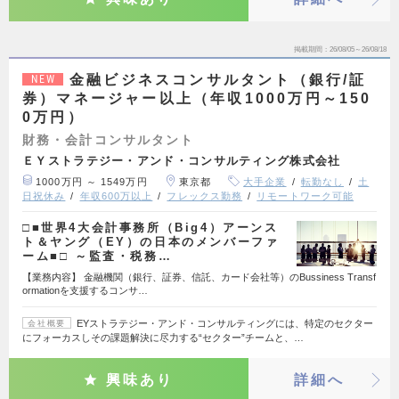
掲載期間
26/08/05～26/08/18
金融ビジネスコンサルタント（銀行/証
NEW
券）マネージャー以上（年収1000万円～150
0万円）
財務・会計コンサルタント
ＥＹストラテジー・アンド・コンサルティング株式会社
1000万円 ～ 1549万円
東京都
大手企業
転勤なし
土
日祝休み
年収600万以上
フレックス勤務
リモートワーク可能
□■世界4大会計事務所（Big4）アーンス
ト＆ヤング（EY）の日本のメンバーファ
ーム■□ ～監査・税務…
【業務内容】 金融機関（銀行、証券、信託、カード会社等）のBussiness Transf
ormationを支援するコンサ…
EYストラテジー・アンド・コンサルティングには、特定のセクター
会社概要
にフォーカスしその課題解決に尽力する“セクター”チームと、…
興味あり
詳細へ