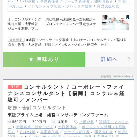
可）
CxO候補
事業責任者
サービス責任者
開発責任者
年収6
00万以上
インセンティブ制度
フレックス勤務
育児支援制度
１．コンサルティング 現状把握～課題発見～対策検討～
実行支援～成果報告 ・プロジェクトメンバー選定やスケ
ジュール調整、プ…
■経営コンサルティング事業 主力のチームコンサルティング型経営
会社概要
協力、教育・人材育成、戦略ドメイン&マネジメント研究会、セミ…
興味あり
詳細へ
掲載期間
26/08/01～26/08/14
コンサルタント / コーポレートファイ
NEW
ナンスコンサルタント【福岡】コンサル未経
験可／メンバー
財務・会計コンサルタント
東証プライム上場 経営コンサルティングファーム
550万円 ～ 799万円
福岡県
上場企業
管理職・マネジャ
ー
新規事業・新サービス
土日祝休み
ポテンシャル採用（未経験
可）
CxO候補
事業責任者
サービス責任者
開発責任者
年収6
00万以上
インセンティブ制度
フレックス勤務
育児支援制度