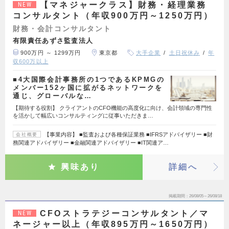
【マネジャークラス】財務・経理業務
NEW
コンサルタント（年収900万円～1250万円）
財務・会計コンサルタント
有限責任あずさ監査法人
900万円 ～ 1299万円
東京都
大手企業
土日祝休み
年
収600万以上
■4大国際会計事務所の1つであるKPMGの
メンバー152ヶ国に拡がるネットワークを
通じ、グローバルな…
【期待する役割】 クライアントのCFO機能の高度化に向け、会計領域の専門性
を活かして幅広いコンサルティングに従事いただきま…
【事業内容】 ■監査および各種保証業務 ■IFRSアドバイザリー ■財
会社概要
務関連アドバイザリー ■金融関連アドバイザリー ■IT関連ア…
興味あり
詳細へ
掲載期間
26/08/05～26/08/18
CFOストラテジーコンサルタント／マ
NEW
ネージャー以上（年収895万円～1650万円）