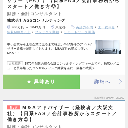
ザリー（FA））【日系FAS／会計事務所から
スタート／働き方◎】
財務・会計コンサルタント
株式会社AGSコンサルティング
700万円 ～ 1049万円
東京都
英語力不問
土日祝休み
年収600万以上
フレックス勤務
リモートワーク可能
中小企業から上場企業に至るまで幅広いM&A案件のアドバイ
ザリー業務を展開しております。 M&A案件の増加に伴い、
M&Aアド…
1970年創業の総合会計コンサルティングファームです。幅広いメニ
会社概要
ューと長年培ったコンサルティング経験を基に、顧客の成長ス…
興味あり
詳細へ
掲載期間
26/08/07～26/08/20
M＆Aアドバイザー（経験者／大阪支
NEW
社）【日系FAS／会計事務所からスタート／
働き方◎】
財務・会計コンサルタント