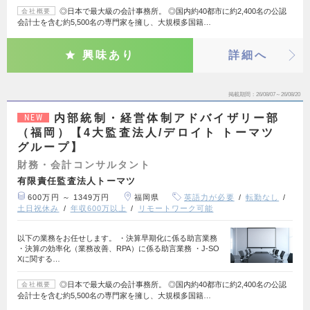
◎日本で最大級の会計事務所。 ◎国内約40都市に約2,400名の公認
会社概要
会計士を含む約5,500名の専門家を擁し、大規模多国籍…
興味あり
詳細へ
掲載期間
26/08/07～26/08/20
内部統制・経営体制アドバイザリー部
NEW
（福岡）【4大監査法人/デロイト トーマツ
グループ】
財務・会計コンサルタント
有限責任監査法人トーマツ
600万円 ～ 1349万円
福岡県
英語力が必要
転勤なし
土日祝休み
年収600万以上
リモートワーク可能
以下の業務をお任せします。 ・決算早期化に係る助言業務
・決算の効率化（業務改善、RPA）に係る助言業務 ・J-SO
Xに関する…
◎日本で最大級の会計事務所。 ◎国内約40都市に約2,400名の公認
会社概要
会計士を含む約5,500名の専門家を擁し、大規模多国籍…