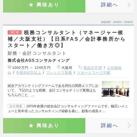
興味あり
詳細へ
掲載期間
26/08/07～26/08/20
税務コンサルタント（マネージャー候
NEW
補／大阪支社）【日系FAS／会計事務所から
スタート／働き方◎】
財務・会計コンサルタント
株式会社AGSコンサルティング
1000万円 ～ 1249万円
大阪府
英語力不問
土日祝休
み
年収600万以上
フレックス勤務
リモートワーク可能
総合アカウンティングファームである同社の関西エリアにお
いて、 下記のような税務、会計コンサルティング業務はも
ちろんのこと、…
1970年創業の総合会計コンサルティングファームです。幅広いメニ
会社概要
ューと長年培ったコンサルティング経験を基に、顧客の成長ス…
興味あり
詳細へ