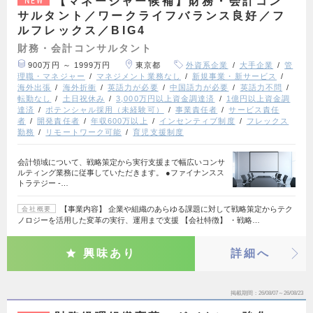
【マネージャー候補】財務・会計コン
NEW
サルタント／ワークライフバランス良好／フ
ルフレックス／BIG4
財務・会計コンサルタント
900万円 ～ 1999万円
東京都
外資系企業
大手企業
管
理職・マネジャー
マネジメント業務なし
新規事業・新サービス
海外出張
海外折衝
英語力が必要
中国語力が必要
英語力不問
転勤なし
土日祝休み
3,000万円以上資金調達済
1億円以上資金調
達済
ポテンシャル採用（未経験可）
事業責任者
サービス責任
者
開発責任者
年収600万以上
インセンティブ制度
フレックス
勤務
リモートワーク可能
育児支援制度
会計領域について、戦略策定から実行支援まで幅広いコンサ
ルティング業務に従事していただきます。 ●ファイナンスス
トラテジー ‐…
【事業内容】 企業や組織のあらゆる課題に対して戦略策定からテク
会社概要
ノロジーを活用した変革の実行、運用まで支援 【会社特徴】 ・戦略…
興味あり
詳細へ
掲載期間
26/08/07～26/08/23