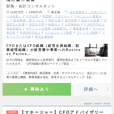
財務・会計コンサルタント
1200万円 ～ 1999万円
東京都
海外展開あり（日系グロー
バル企業）
大手企業
管理職・マネジャー
マネジメント業務な
し
新規事業・新サービス
海外出張
海外折衝
英語力が必要
中
国語力が必要
英語力不問
転勤なし
土日祝休み
3,000万円以上
資金調達済
ポテンシャル採用（未経験可）
事業責任者
サービス
責任者
年収600万以上
インセンティブ制度
フレックス勤務
リ
モートワーク可能
育児支援制度
CFOまたはCFO組織（経営企画組織、財
務経理組織）が経営層や事業へのBusine
ss Partne…
以下の領域を、構想策定から改革実行、運用定着化までをトータルで支援してい
ただきます。 ・CFO組織の変革ロードマップ策定 ・…
【事業内容】 商品開発・生産・サプライチェーン・会計といった企
会社概要
業の重要な機能、事業基盤を強化、変革するコンサルティング 【会…
興味あり
詳細へ
掲載期間
26/08/07～26/08/20
【マネージャー】CFOアドバイザリー
NEW