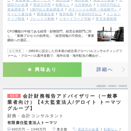
国語力が必要
英語力不問
転勤なし
土日祝休み
3,000万円以上
資金調達済
1億円以上資金調達済
ポテンシャル採用（未経験可）
サービス責任者
開発責任者
海外転勤
年収600万以上
インセン
ティブ制度
フレックス勤務
リモートワーク可能
育児支援制度
CFO機能の中核である経理・財務部門、経営企画部門に対
し、「業務プロセスの効率化」「経営情報の可視化」「事業
継続への適応…
・1981年に設立した日本発の総合系グローバルコンサルティングフ
会社概要
ァーム ・グローバル案件多数で、海外出張・海外駐在の機会が…
興味あり
詳細へ
掲載期間
26/08/07～26/08/20
会計財務報告アドバイザリー（一般事
NEW
業者向け）【4大監査法人/デロイト トーマツ
グループ】
財務・会計コンサルタント
有限責任監査法人トーマツ
600万円 ～ 1349万円
東京都
英語力が必要
転勤なし