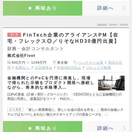
興味あり
詳細へ
掲載期間
26/08/07～26/08/20
FinTech企業のアライアンスPM【在
NEW
宅・フレックス◎／りそなHD30億円出資】
財務・会計コンサルタント
株式会社Fivot
800万円 ～ 1249万円
東京都
ベンチャー企業
英語力不
問
転勤なし
土日祝休み
年収600万以上
フレックス勤務
金融機関とのPoCを円滑に推進し、現場
で得られた示唆をプロダクト開発へ接続し
ながら、将来的な本格導入…
(1)PoC推進（計画～実行～クロージング） ・CEO/COOとともに金融機関との
商談に同席し、提案設計をリード ・PoCの…
「新しい産業構造に、新しいお金の流れを作る。」 既存の金融シス
会社概要
テムではカバーしきれない個人やスタートアップの資金ニーズを、…
興味あり
詳細へ