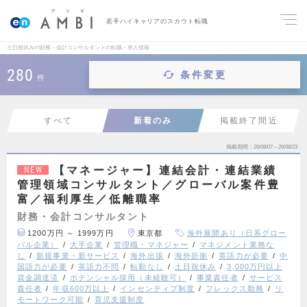
若手ハイキャリアのスカウト転職
土日祝休みの財務・会計コンサルタントの転職・求人情報
280
条件変更
件
すべて
新着のみ
掲載終了間近
掲載期間
26/08/07～26/08/23
【マネージャー】連結会計・連結業績
NEW
管理領域コンサルタント／グローバル案件豊
富／福利厚生／低離職率
財務・会計コンサルタント
1200万円 ～ 1999万円
東京都
海外展開あり（日系グロー
バル企業）
大手企業
管理職・マネジャー
マネジメント業務な
し
新規事業・新サービス
海外出張
海外折衝
英語力が必要
中
国語力が必要
英語力不問
転勤なし
土日祝休み
3,000万円以上
資金調達済
ポテンシャル採用（未経験可）
事業責任者
サービス
責任者
年収600万以上
インセンティブ制度
フレックス勤務
リ
モートワーク可能
育児支援制度