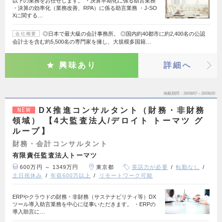
以下の業務をお任せします。 ・決算早期化に係る助言業務
・決算の効率化（業務改善、RPA）に係る助言業務 ・J-SO
Xに関する…
◎日本で最大級の会計事務所。 ◎国内約40都市に約2,400名の公認
会社概要
会計士を含む約5,500名の専門家を擁し、大規模多国籍…
興味あり
詳細へ
掲載期間
26/08/07～26/08/20
DX推進コンサルタント（財務・非財務
NEW
領域） 【4大監査法人/デロイト トーマツ グ
ループ】
財務・会計コンサルタント
有限責任監査法人トーマツ
600万円 ～ 1349万円
東京都
英語力が必要
転勤なし
土日祝休み
年収600万以上
リモートワーク可能
ERPやクラウドの財務・非財務（サステナビリティ等）DX
ツール導入助言業務を中心に従事いただきます。 ・ERPの
導入助言に…