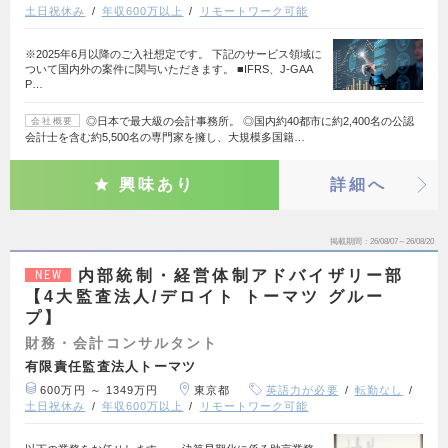
土日祝休み
年収600万以上
リモートワーク可能
※2025年6月以降のご入社想定です。 下記のサービス領域に
ついて国内外の案件に関与いただきます。 ■IFRS、J-GAA
P…
◎日本で最大級の会計事務所。 ◎国内約40都市に約2,400名の公認
会社概要
会計士を含む約5,500名の専門家を擁し、大規模多国籍…
興味あり
詳細へ
掲載期間
26/08/07～26/08/20
内部統制・経営体制アドバイザリー部
NEW
【4大監査法人/デロイト トーマツ グルー
プ】
財務・会計コンサルタント
有限責任監査法人トーマツ
600万円 ～ 1349万円
東京都
英語力が必要
転勤なし
土日祝休み
年収600万以上
リモートワーク可能