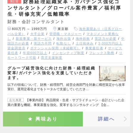
財務経理組織変革・ガバナンス強化コ
NEW
ンサルタント／グローバル案件豊富／福利厚
生・研修充実／低離職率
財務・会計コンサルタント
800万円 ～ 1999万円
東京都
海外展開あり（日系グロー
バル企業）
大手企業
管理職・マネジャー
マネジメント業務な
し
新規事業・新サービス
海外出張
海外折衝
英語力が必要
中
国語力が必要
英語力不問
転勤なし
土日祝休み
3,000万円以上
資金調達済
ポテンシャル採用（未経験可）
事業責任者
サービス
責任者
年収600万以上
インセンティブ制度
フレックス勤務
リ
モートワーク可能
育児支援制度
グループ経営強化に向けた財務・経理組織
変革/ガバナンス強化を支援していただき
ます。
以下の領域について、財務・経理部門、経営企画部門を対象に構想策定から改革
実行、運用定着化までをトータルで支援していただき…
【事業内容】 商品開発・生産・サプライチェーン・会計といった企
会社概要
業の重要な機能、事業基盤を強化、変革するコンサルティング 【会…
興味あり
詳細へ