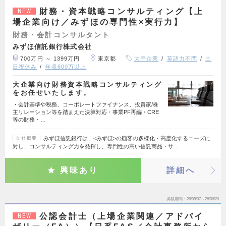
財務・資本戦略コンサルティング【上
NEW
場企業向け／みずほの専門性×実行力】
財務・会計コンサルタント
みずほ信託銀行株式会社
700万円 ～ 1399万円
東京都
大手企業
英語力不問
土
日祝休み
年収600万以上
大企業向け財務資本戦略コンサルティング
をお任せいたします。
・会計基準や税務、コーポレートファイナンス、投資家/株
主リレーション等を踏まえた決算対応・事業PF再編・CRE
等の財務・…
みずほ信託銀行は、<みずほ>の顧客の多様化・高度化するニーズに
会社概要
対し、コンサルティング力を発揮し、専門性の高い信託商品・サ…
興味あり
詳細へ
掲載期間
26/08/07～26/08/20
公認会計士（上場企業関連／アドバイ
NEW