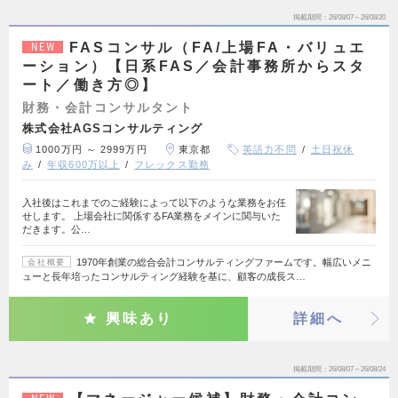
掲載期間
26/08/07～26/08/20
FASコンサル（FA/上場FA・バリュエ
NEW
ーション）【日系FAS／会計事務所からスタ
ート／働き方◎】
財務・会計コンサルタント
株式会社AGSコンサルティング
1000万円 ～ 2999万円
東京都
英語力不問
土日祝休
み
年収600万以上
フレックス勤務
入社後はこれまでのご経験によって以下のような業務をお任
せします。 上場会社に関係するFA業務をメインに関与いた
だきます。公…
1970年創業の総合会計コンサルティングファームです。幅広いメニ
会社概要
ューと長年培ったコンサルティング経験を基に、顧客の成長ス…
興味あり
詳細へ
掲載期間
26/08/07～26/08/24