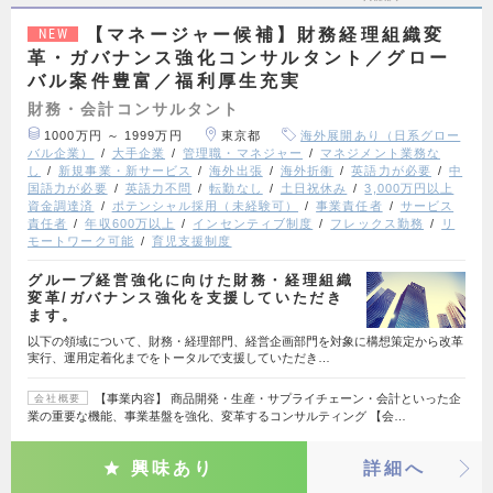
【マネージャー候補】財務経理組織変
NEW
革・ガバナンス強化コンサルタント／グロー
バル案件豊富／福利厚生充実
財務・会計コンサルタント
1000万円 ～ 1999万円
東京都
海外展開あり（日系グロー
バル企業）
大手企業
管理職・マネジャー
マネジメント業務な
し
新規事業・新サービス
海外出張
海外折衝
英語力が必要
中
国語力が必要
英語力不問
転勤なし
土日祝休み
3,000万円以上
資金調達済
ポテンシャル採用（未経験可）
事業責任者
サービス
責任者
年収600万以上
インセンティブ制度
フレックス勤務
リ
モートワーク可能
育児支援制度
グループ経営強化に向けた財務・経理組織
変革/ガバナンス強化を支援していただき
ます。
以下の領域について、財務・経理部門、経営企画部門を対象に構想策定から改革
実行、運用定着化までをトータルで支援していただき…
【事業内容】 商品開発・生産・サプライチェーン・会計といった企
会社概要
業の重要な機能、事業基盤を強化、変革するコンサルティング 【会…
興味あり
詳細へ