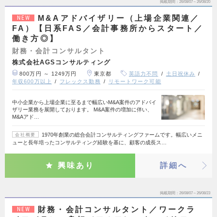
掲載期間
26/08/07～26/08/20
M&Aアドバイザリー（上場企業関連／
NEW
FA）【日系FAS／会計事務所からスタート／
働き方◎】
財務・会計コンサルタント
株式会社AGSコンサルティング
800万円 ～ 1249万円
東京都
英語力不問
土日祝休み
年収600万以上
フレックス勤務
リモートワーク可能
中小企業から上場企業に至るまで幅広いM&A案件のアドバイ
ザリー業務を展開しております。 M&A案件の増加に伴い、
M&Aアド…
1970年創業の総合会計コンサルティングファームです。幅広いメニ
会社概要
ューと長年培ったコンサルティング経験を基に、顧客の成長ス…
興味あり
詳細へ
掲載期間
26/08/07～26/08/23
財務・会計コンサルタント／ワークラ
NEW