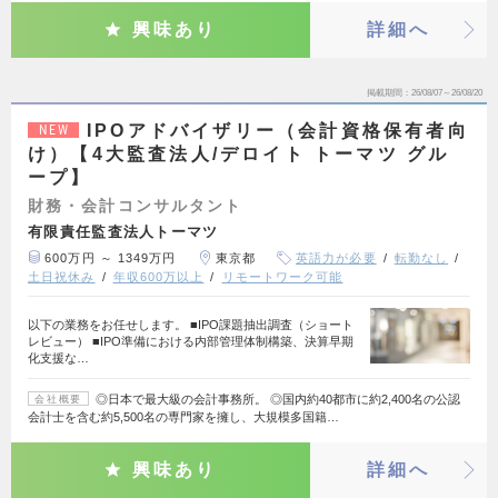
興味あり
詳細へ
掲載期間
26/08/07～26/08/20
IPOアドバイザリー（会計資格保有者向
NEW
け）【4大監査法人/デロイト トーマツ グル
ープ】
財務・会計コンサルタント
有限責任監査法人トーマツ
600万円 ～ 1349万円
東京都
英語力が必要
転勤なし
土日祝休み
年収600万以上
リモートワーク可能
以下の業務をお任せします。 ■IPO課題抽出調査（ショート
レビュー） ■IPO準備における内部管理体制構築、決算早期
化支援な…
◎日本で最大級の会計事務所。 ◎国内約40都市に約2,400名の公認
会社概要
会計士を含む約5,500名の専門家を擁し、大規模多国籍…
興味あり
詳細へ