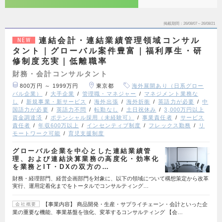
掲載期間
26/08/07～26/08/21
連結会計・連結業績管理領域コンサル
NEW
タント｜グローバル案件豊富｜福利厚生・研
修制度充実｜低離職率
財務・会計コンサルタント
800万円 ～ 1999万円
東京都
海外展開あり（日系グロー
バル企業）
大手企業
管理職・マネジャー
マネジメント業務な
し
新規事業・新サービス
海外出張
海外折衝
英語力が必要
中
国語力が必要
英語力不問
転勤なし
土日祝休み
3,000万円以上
資金調達済
ポテンシャル採用（未経験可）
事業責任者
サービス
責任者
年収600万以上
インセンティブ制度
フレックス勤務
リ
モートワーク可能
育児支援制度
グローバル企業を中心とした連結業績管
理、および連結決算業務の高度化・効率化
を業務とIT・DXの双方の…
財務・経理部門、経営企画部門を対象に、以下の領域について構想策定から改革
実行、運用定着化までをトータルでコンサルティング…
【事業内容】 商品開発・生産・サプライチェーン・会計といった企
会社概要
業の重要な機能、事業基盤を強化、変革するコンサルティング 【会…