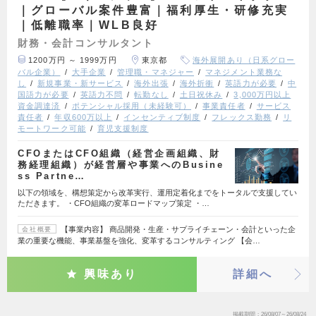
｜グローバル案件豊富｜福利厚生・研修充実
｜低離職率｜WLB良好
財務・会計コンサルタント
1200万円 ～ 1999万円
東京都
海外展開あり（日系グロー
バル企業）
大手企業
管理職・マネジャー
マネジメント業務な
し
新規事業・新サービス
海外出張
海外折衝
英語力が必要
中
国語力が必要
英語力不問
転勤なし
土日祝休み
3,000万円以上
資金調達済
ポテンシャル採用（未経験可）
事業責任者
サービス
責任者
年収600万以上
インセンティブ制度
フレックス勤務
リ
モートワーク可能
育児支援制度
CFOまたはCFO組織（経営企画組織、財
務経理組織）が経営層や事業へのBusine
ss Partne…
以下の領域を、構想策定から改革実行、運用定着化までをトータルで支援してい
ただきます。 ・CFO組織の変革ロードマップ策定 ・…
【事業内容】 商品開発・生産・サプライチェーン・会計といった企
会社概要
業の重要な機能、事業基盤を強化、変革するコンサルティング 【会…
興味あり
詳細へ
掲載期間
26/08/07～26/08/24