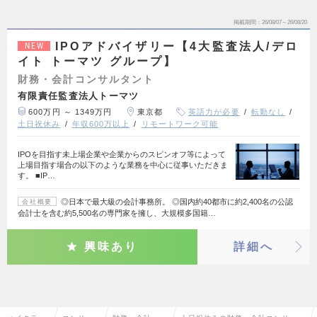
掲載期間
26/08/07～26/08/20
IPOアドバイザリー【4大監査法人/デロ
NEW
イト トーマツ グループ】
財務・会計コンサルタント
有限責任監査法人トーマツ
600万円 ～ 1349万円
東京都
英語力が必要
転勤なし
土日祝休み
年収600万以上
リモートワーク可能
IPOを目指す未上場企業や企業からのスピンオフ等によって
上場目指す場合の以下のような業務を中心に従事いただきま
す。 ■IP…
◎日本で最大級の会計事務所。 ◎国内約40都市に約2,400名の公認
会社概要
会計士を含む約5,500名の専門家を擁し、大規模多国籍…
興味あり
詳細へ