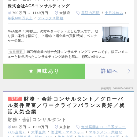
株式会社AGSコンサルティング
700万円 ～ 1149万円
大阪府
英語力不問
土日祝休み
年収600万以上
フレックス勤務
M&A業界「3年以上」の方をターゲットとした求人です。 取
り扱い案件は幅広く、上場/非上場企業の買収/売却、ベンチ
ャー企業…
1970年創業の総合会計コンサルティングファームです。幅広いメニ
会社概要
ューと長年培ったコンサルティング経験を基に、顧客の成長ス…
興味あり
詳細へ
掲載期間
26/08/07～26/08/23
財務・会計コンサルタント／グローバ
NEW
ル案件豊富／ワークライフバランス良好／就
活人気企業
財務・会計コンサルタント
600万円 ～ 1999万円
東京都
海外展開あり（日系グロー
バル企業）
大手企業
管理職・マネジャー
マネジメント業務な
し
新規事業・新サービス
海外出張
海外折衝
英語力が必要
中