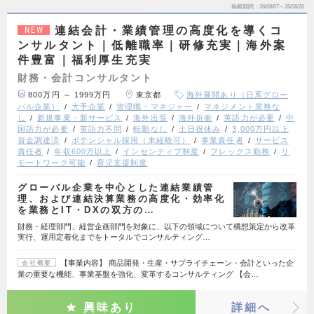
掲載期間
26/08/07～26/08/20
連結会計・業績管理の高度化を導くコ
NEW
ンサルタント｜低離職率｜研修充実｜海外案
件豊富｜福利厚生充実
財務・会計コンサルタント
800万円 ～ 1999万円
東京都
海外展開あり（日系グロー
バル企業）
大手企業
管理職・マネジャー
マネジメント業務な
し
新規事業・新サービス
海外出張
海外折衝
英語力が必要
中
国語力が必要
英語力不問
転勤なし
土日祝休み
3,000万円以上
資金調達済
ポテンシャル採用（未経験可）
事業責任者
サービス
責任者
年収600万以上
インセンティブ制度
フレックス勤務
リ
モートワーク可能
育児支援制度
グローバル企業を中心とした連結業績管
理、および連結決算業務の高度化・効率化
を業務とIT・DXの双方の…
財務・経理部門、経営企画部門を対象に、以下の領域について構想策定から改革
実行、運用定着化までをトータルでコンサルティング…
【事業内容】 商品開発・生産・サプライチェーン・会計といった企
会社概要
業の重要な機能、事業基盤を強化、変革するコンサルティング 【会…
興味あり
詳細へ