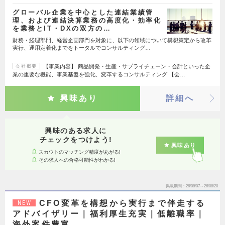
グローバル企業を中心とした連結業績管
理、および連結決算業務の高度化・効率化
を業務とIT・DXの双方の…
財務・経理部門、経営企画部門を対象に、以下の領域について構想策定から改革
実行、運用定着化までをトータルでコンサルティング…
【事業内容】 商品開発・生産・サプライチェーン・会計といった企
会社概要
業の重要な機能、事業基盤を強化、変革するコンサルティング 【会…
興味あり
詳細へ
興味のある求人に
チェックをつけよう!
興味あり
スカウトのマッチング精度があがる!
その求人への合格可能性がわかる!
掲載期間
26/08/07～26/08/20
CFO変革を構想から実行まで伴走する
NEW
アドバイザリー｜福利厚生充実｜低離職率｜
海外案件豊富