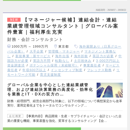
掲載期間
26/08/07～26/08/22
【マネージャー候補】連結会計・連結
NEW
業績管理領域コンサルタント｜グローバル案
件豊富｜福利厚生充実
財務・会計コンサルタント
1000万円 ～ 1999万円
東京都
海外展開あり（日系グロー
バル企業）
大手企業
管理職・マネジャー
マネジメント業務な
し
新規事業・新サービス
海外出張
海外折衝
英語力が必要
中
国語力が必要
英語力不問
転勤なし
土日祝休み
3,000万円以上
資金調達済
ポテンシャル採用（未経験可）
事業責任者
サービス
責任者
年収600万以上
インセンティブ制度
フレックス勤務
リ
モートワーク可能
育児支援制度
グローバル企業を中心とした連結業績管
理、および連結決算業務の高度化・効率化
を業務とIT・DXの双方の…
財務・経理部門、経営企画部門を対象に、以下の領域について構想策定から改革
実行、運用定着化までをトータルでコンサルティング…
【事業内容】 商品開発・生産・サプライチェーン・会計といった企
会社概要
業の重要な機能、事業基盤を強化、変革するコンサルティング 【会…