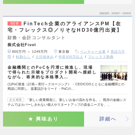
掲載期間
26/08/07～26/08/20
FinTech企業のアライアンスPM【在
NEW
宅・フレックス◎／りそなHD30億円出資】
財務・会計コンサルタント
株式会社Fivot
800万円 ～ 1249万円
東京都
ベンチャー企業
英語力不
問
転勤なし
土日祝休み
年収600万以上
フレックス勤務
金融機関とのPoCを円滑に推進し、現場
で得られた示唆をプロダクト開発へ接続し
ながら、将来的な本格導入…
(1)PoC推進（計画～実行～クロージング） ・CEO/COOとともに金融機関との
商談に同席し、提案設計をリード ・PoCの…
「新しい産業構造に、新しいお金の流れを作る。」 既存の金融シス
会社概要
テムではカバーしきれない個人やスタートアップの資金ニーズを、…
興味あり
詳細へ