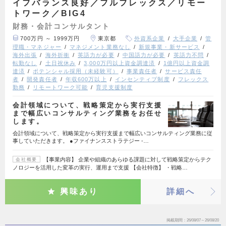
イフバランス良好／フルフレックス／リモー
トワーク／BIG4
財務・会計コンサルタント
700万円 ～ 1999万円
東京都
外資系企業
大手企業
管
理職・マネジャー
マネジメント業務なし
新規事業・新サービス
海外出張
海外折衝
英語力が必要
中国語力が必要
英語力不問
転勤なし
土日祝休み
3,000万円以上資金調達済
1億円以上資金調
達済
ポテンシャル採用（未経験可）
事業責任者
サービス責任
者
開発責任者
年収600万以上
インセンティブ制度
フレックス
勤務
リモートワーク可能
育児支援制度
会計領域について、戦略策定から実行支援
まで幅広いコンサルティング業務をお任せ
します。
会計領域について、戦略策定から実行支援まで幅広いコンサルティング業務に従
事していただきます。 ●ファイナンスストラテジー ‐…
【事業内容】 企業や組織のあらゆる課題に対して戦略策定からテク
会社概要
ノロジーを活用した変革の実行、運用まで支援 【会社特徴】 ・戦略…
興味あり
詳細へ
掲載期間
26/08/07～26/08/20