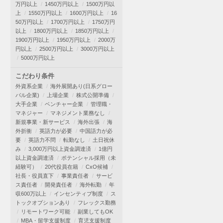
万円以上
1450万円以上
1500万円以
上
1550万円以上
1600万円以上
16
50万円以上
1700万円以上
1750万円
以上
1800万円以上
1850万円以上
1900万円以上
1950万円以上
2000万
円以上
2500万円以上
3000万円以上
5000万円以上
こだわり条件
外資系企業
海外展開あり(日系グロー
バル企業)
上場企業
株式公開準備
大手企業
ベンチャー企業
管理職・
マネジャー
マネジメント業務なし
新規事業・新サービス
海外出張
海
外折衝
英語力が必要
中国語力が必
要
英語力不問
転勤なし
土日祝休
み
3,000万円以上資金調達済
1億円
以上資金調達済
ポテンシャル採用（未
経験可）
20代役員在籍
CxO候補
社長・役員直下
事業責任者
サービ
ス責任者
開発責任者
海外転勤
年
収600万以上
インセンティブ制度
ス
トックオプションあり
フレックス勤務
リモートワーク可能
副業してもOK
MBA・留学支援制度
育児支援制度