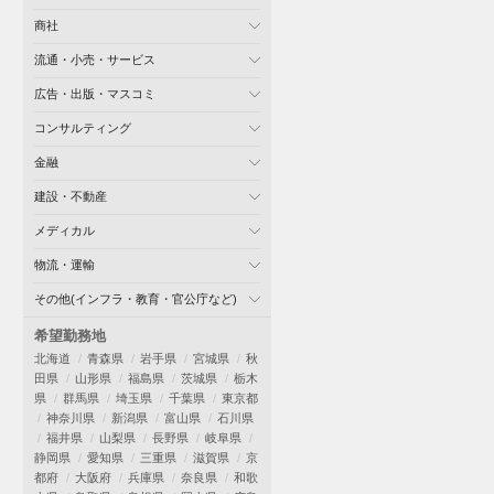
商社
流通・小売・サービス
広告・出版・マスコミ
コンサルティング
金融
建設・不動産
メディカル
物流・運輸
その他(インフラ・教育・官公庁など)
希望勤務地
北海道
青森県
岩手県
宮城県
秋
田県
山形県
福島県
茨城県
栃木
県
群馬県
埼玉県
千葉県
東京都
神奈川県
新潟県
富山県
石川県
福井県
山梨県
長野県
岐阜県
静岡県
愛知県
三重県
滋賀県
京
都府
大阪府
兵庫県
奈良県
和歌