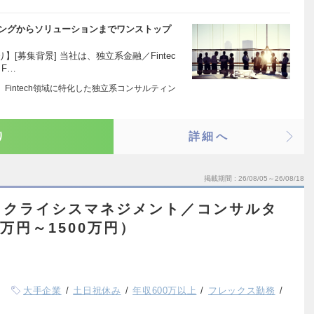
ティングからソリューションまでワンストップ
[募集背景] 当社は、独立系金融／Fintec
F…
式会社は、Fintech領域に特化した独立系コンサルティン
り
詳細へ
掲載期間
26/08/05～26/08/18
＆クライシスマネジメント／コンサルタ
万円～1500万円）
大手企業
土日祝休み
年収600万以上
フレックス勤務