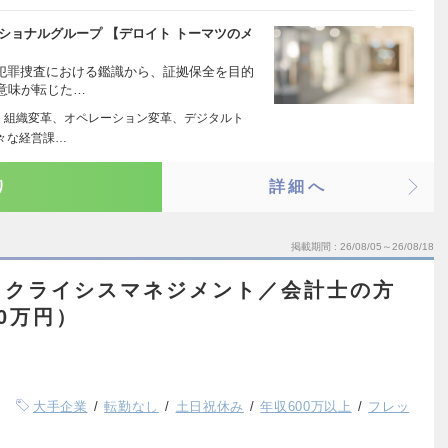
ショナルグループ 【デロイト トーマツのメ
、犯罪捜査における鑑識から、証拠保全を目的
意味が転じた…
略、組織変革、オペレーション変革、デジタルト
々な経営課…
り
詳細へ
掲載期間
26/08/05～26/08/18
＆クライシスマネジメント／会計士の方
00万円）
大手企業
転勤なし
土日祝休み
年収600万以上
フレッ