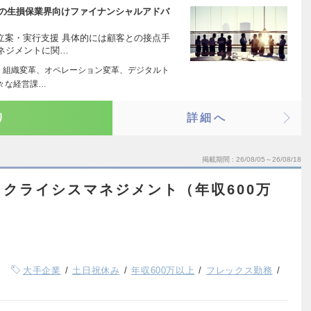
プの生損保業界向けファイナンシャルアドバ
立案・実行支援 具体的には顧客との接点手
ネジメントに関…
略、組織変革、オペレーション変革、デジタルト
々な経営課…
り
詳細へ
掲載期間
26/08/05～26/08/18
クライシスマネジメント（年収600万
大手企業
土日祝休み
年収600万以上
フレックス勤務