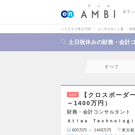
若手
ハイクラス求人TOP
コンサルタント系
財
土日祝休みの財務・会計
すべて
【クロスボーダー
NEW
～1400万円）
財務・会計コンサルタント
Ａｔｌａｓ Ｔｅｃｈｎｏｌｏｇｉ
600万円 ～ 1449万円
東京都