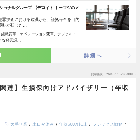
ショナルグループ 【デロイト トーマツのメ
、犯罪捜査における鑑識から、証拠保全を目的
意味が転じた…
略、組織変革、オペレーション変革、デジタルト
々な経営課…
り
詳細へ
掲載期間
26/08/05～26/08/18
企画関連】生損保向けアドバイザリー（年収
）
大手企業
土日祝休み
年収600万以上
フレックス勤務