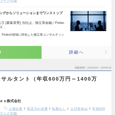
ワーク可能
ティングからソリューションまでワンストップ
[募集背景] 当社は、独立系金融／Fintec
F…
式会社は、Fintech領域に特化した独立系コンサルティン
り
詳細へ
掲載期間
26/08/05～26/08/18
サルタント（年収600万円～1400万
ｅｓ株式会社
上場企業
英語力が必要
転勤なし
土日祝休み
年収600
ワーク可能