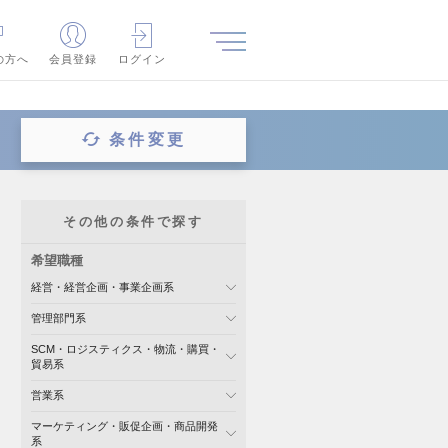
の方へ
会員登録
ログイン
条件変更
その他の条件で探す
希望職種
経営・経営企画・事業企画系
管理部門系
SCM・ロジスティクス・物流・購買・
貿易系
営業系
マーケティング・販促企画・商品開発
系