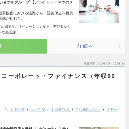
ショナルグループ 【デロイト トーマツのメ
、犯罪捜査における鑑識から、証拠保全を目的
意味が転じた…
略、組織変革、オペレーション変革、デジタルト
々な経営課…
り
詳細へ
掲載期間
26/08/05～26/08/18
コーポレート・ファイナンス（年収60
上場企業
大手企業
土日祝休み
年収600万以上
リモー
村総合研究所と野村コンピュータシステム