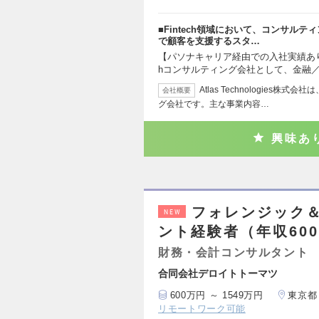
■Fintech領域において、コンサル
で顧客を支援するスタ…
【パソナキャリア経由での入社実績あり】
hコンサルティング会社として、金融／
Atlas Technologies株
会社概要
グ会社です。主な事業内容…
興味あ
フォレンジック
NEW
ント経験者（年収600
財務・会計コンサルタント
合同会社デロイトトーマツ
600万円 ～ 1549万円
東京都
リモートワーク可能