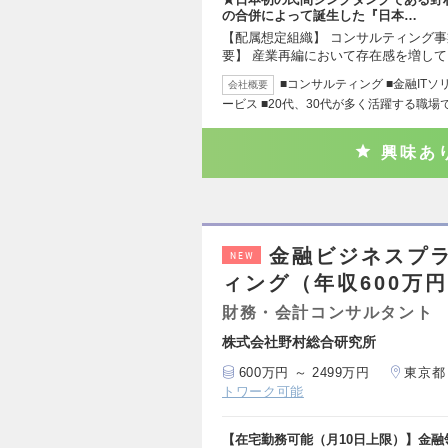
の合併によって誕生した『日本…
【配属想定組織】 コンサルティング事
要】 産業再編において存在感を増し
■コンサルティング ■金融ITソリ
会社概要
ービス ■20代、30代が多く活躍する職場
興味あ
金融ビジネスプ
NEW
ィング（年収600万円
財務・会計コンサルタント
株式会社野村総合研究所
600万円 ～ 2499万円
東京都
トワーク可能
【在宅勤務可能（月10日上限）】金