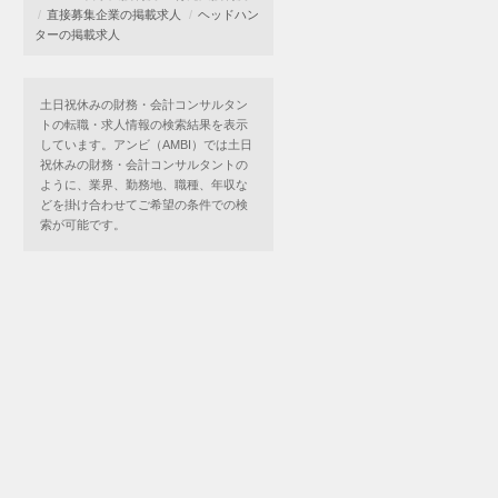
直接募集企業の掲載求人
ヘッドハン
ターの掲載求人
土日祝休みの財務・会計コンサルタン
トの転職・求人情報の検索結果を表示
しています。アンビ（AMBI）では土日
祝休みの財務・会計コンサルタントの
ように、業界、勤務地、職種、年収な
どを掛け合わせてご希望の条件での検
索が可能です。