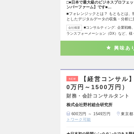
□■日本で最大級のビジネスプロフェッ
ンバーファーム】です■…
■フォレンジックとは？ もともとは
としたデジタルデータの収集・分析に
■コンサルティング: 企業戦
会社概要
ランスフォーメーション（DX）など、様
興味あ
【経営コンサル】
NEW
0万円～1500万円）
財務・会計コンサルタント
株式会社野村総合研究所
600万円 ～ 1549万円
東京都
トワーク可能
★日本初の民間シンクタンクである野