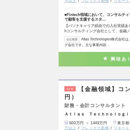
万以上
フレックス勤務
リモート
■Fintech領域において、コンサル
で顧客を支援するスタ…
【パソナキャリア経由での入社実績あり】
hコンサルティング会社として、金融／
Atlas Technologies株
会社概要
グ会社です。主な事業内容…
興味あ
【金融領域】コン
NEW
円）
財務・会計コンサルタント
Ａｔｌａｓ Ｔｅｃｈｎｏｌｏｇｉ
600万円 ～ 1449万円
東京都
万以上
フレックス勤務
リモート