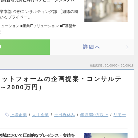
業本部 金融コンサルティング部 【組織の概
ているプライベー…
ューション ■産業ITソリューション ■IT基盤サ
で…
り
詳細へ
掲載期間
26/08/05～26/08/18
ラットフォームの企画提案・コンサルテ
～2000万円）
上場企業
大手企業
土日祝休み
年収600万以上
リモー
融領域において圧倒的なプレゼンス・実績を