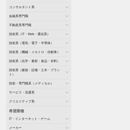
コンサルタント系
金融系専門職
不動産系専門職
技術系（IT・Web・通信系）
技術系（電気・電子・半導体）
技術系（機械・メカトロ・自動車）
技術系（化学・素材・食品・衣料）
技術系（建築・設備・土木・プラン
ト）
技術・専門職系（メディカル）
サービス・流通系
クリエイティブ系
希望業種
IT・インターネット・ゲーム
メーカー