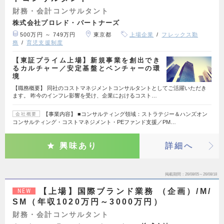
財務・会計コンサルタント
株式会社プロレド・パートナーズ
500万円 ～ 749万円
東京都
上場企業
フレックス勤
務
育児支援制度
【東証プライム上場】新規事業を創出でき
るカルチャー／安定基盤とベンチャーの環
境
【職務概要】 同社のコストマネジメントコンサルタントとしてご活躍いただき
ます。 昨今のインフレ影響を受け、企業におけるコスト…
【事業内容】 ■コンサルティング領域：ストラテジー＆ハンズオン
会社概要
コンサルティング・コストマネジメント・PEファンド支援／PM…
興味あり
詳細へ
掲載期間
26/08/05～26/08/18
【上場】国際ブランド業務 （企画）/M/
NEW
SM（年収1020万円～3000万円）
財務・会計コンサルタント