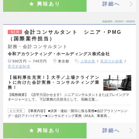
興味あり
詳細へ
掲載期間
26/08/07～26/08/20
会計コンサルタント シニア・PMG
NEW
（国際案件担当）
財務・会計コンサルタント
令和アカウンティング・ホールディングス株式会社
500万円 ～ 749万円
東京都
上場企業
英語力が必要
育児支援制度
【福利厚生充実！】大手／上場クライアン
トに向けた会計実務・コンサルティング業
務！
【職務概要】 《語学力活かせます》 シニアコンサルタントまたはプレイングマ
ネージャーとして、 下記業務の主担当として、 戦略立案…
【事業内容】 ■決算・連結・開示に係る業務■会計アウトソーシン
会社概要
グ・会計アドバイザリー■コンサルティング業務（M＆A、事業再…
興味あり
詳細へ