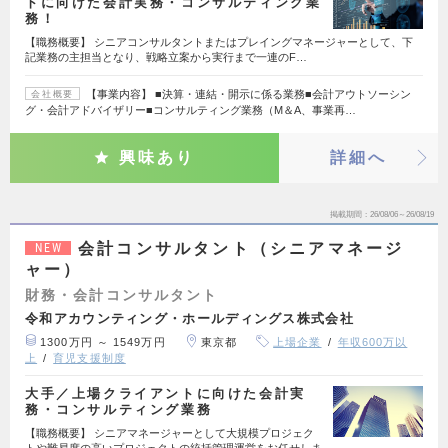
トに向けた会計実務・コンサルティング業
務！
【職務概要】 シニアコンサルタントまたはプレイングマネージャーとして、下
記業務の主担当となり、戦略立案から実行まで一連のF…
【事業内容】 ■決算・連結・開示に係る業務■会計アウトソーシン
会社概要
グ・会計アドバイザリー■コンサルティング業務（M＆A、事業再…
興味あり
詳細へ
掲載期間
26/08/06～26/08/19
会計コンサルタント（シニアマネージ
NEW
ャー）
財務・会計コンサルタント
令和アカウンティング・ホールディングス株式会社
1300万円 ～ 1549万円
東京都
上場企業
年収600万以
上
育児支援制度
大手／上場クライアントに向けた会計実
務・コンサルティング業務
【職務概要】 シニアマネージャーとして大規模プロジェク