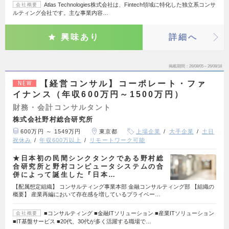
Atlas Technologies株式会社は、Fintech領域に特化した独立系コンサ
会社概要
ルティング会社です。主な事業内容…
興味あり
詳細へ
掲載期間
26/08/05～26/08/18
【経営コンサル】コーポレート・ファ
NEW
イナンス（年収600万円～1500万円）
財務・会計コンサルタント
株式会社野村総合研究所
600万円 ～ 1549万円
東京都
上場企業
大手企業
土日
祝休み
年収600万以上
リモートワーク可能
★日本初の民間シンクタンクである野村総
合研究所と野村コンピュータシステムの合
併によって誕生した『日本…
【配属想定組織】 コンサルティング事業本部 金融コンサルティング部 【組織の
概要】 産業再編において存在感を増しているプライベー…
■コンサルティング ■金融ITソリューション ■産業ITソリューション
会社概要
■IT基盤サービス ■20代、30代が多く活躍する職場で…