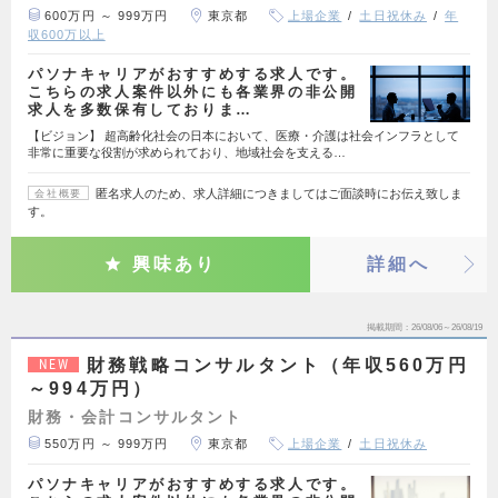
600万円 ～ 999万円
東京都
上場企業
土日祝休み
年
収600万以上
パソナキャリアがおすすめする求人です。
こちらの求人案件以外にも各業界の非公開
求人を多数保有しておりま…
【ビジョン】 超高齢化社会の日本において、医療・介護は社会インフラとして
非常に重要な役割が求められており、地域社会を支える…
匿名求人のため、求人詳細につきましてはご面談時にお伝え致しま
会社概要
す。
興味あり
詳細へ
掲載期間
26/08/06～26/08/19
財務戦略コンサルタント（年収560万円
NEW
～994万円）
財務・会計コンサルタント
550万円 ～ 999万円
東京都
上場企業
土日祝休み
パソナキャリアがおすすめする求人です。