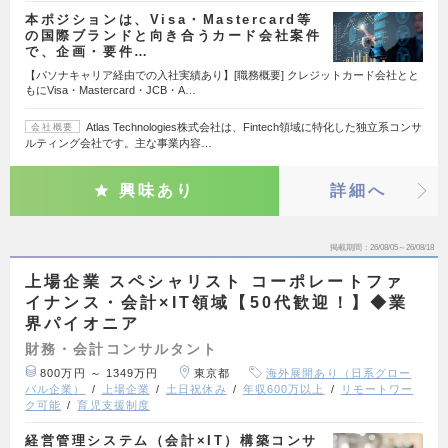
本ポジションは、Visa・Mastercard等
の国際ブランドと向き合うカード会社案件
で、企画・要件…
【パソナキャリア経由での入社実績あり】[職務概要] クレジットカード会社とと
もにVisa・Mastercard・JCB・A…
Atlas Technologies株式会社は、Fintech領域に特化した独立系コンサ
会社概要
ルティング会社です。主な事業内容…
興味あり
詳細へ
掲載期間
26/08/05～26/08/18
上場企業 スペシャリスト コーポレートファ
イナンス・会計×IT領域【50代歓迎！】◆業
界パイオニア
財務・会計コンサルタント
800万円 ～ 1349万円
東京都
海外展開あり（日系グロー
バル企業）
上場企業
土日祝休み
年収600万以上
リモートワー
ク可能
育児支援制度
経営管理システム（会計×IT）構築コンサ