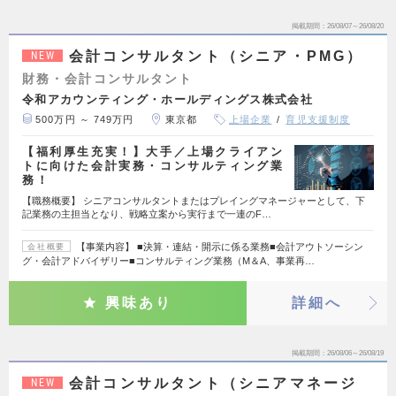
掲載期間
26/08/07～26/08/20
会計コンサルタント（シニア・PMG）
NEW
財務・会計コンサルタント
令和アカウンティング・ホールディングス株式会社
500万円 ～ 749万円
東京都
上場企業
育児支援制度
【福利厚生充実！】大手／上場クライアン
トに向けた会計実務・コンサルティング業
務！
【職務概要】 シニアコンサルタントまたはプレイングマネージャーとして、下
記業務の主担当となり、戦略立案から実行まで一連のF…
【事業内容】 ■決算・連結・開示に係る業務■会計アウトソーシン
会社概要
グ・会計アドバイザリー■コンサルティング業務（M＆A、事業再…
興味あり
詳細へ
掲載期間
26/08/06～26/08/19
会計コンサルタント（シニアマネージ
NEW