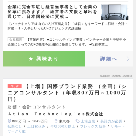
企業に完全常駐し経営当事者として企業の
変革に挑みます／「経営者の支援と輩出を
通じて、日本国経済に貢献…
【パソナキャリア経由での入社実績あり】「経営」をキーワードに戦略・会計・
財務・IT・人事といったCFOアジェンダの課題解…
【事業内容】 ■コンサルティング事業：ベンチャー企業と中堅中小
会社概要
企業にとってのCFO機能を組織的に提供しています。 ■投資事業…
興味あり
詳細へ
掲載期間
26/08/05～26/08/18
【上場】国際ブランド業務 （企画）/シ
NEW
ニアコンサルタント（年収807万円～1000万
円）
財務・会計コンサルタント
Ａｔｌａｓ Ｔｅｃｈｎｏｌｏｇｉｅｓ株式会社
800万円 ～ 1049万円
東京都
上場企業
英語力が必要
転勤なし
土日祝休み
年収600万以上
フレックス勤務
リモート
ワーク可能