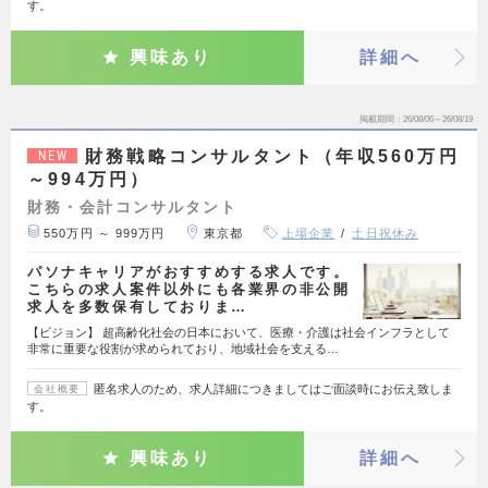
す。
興味あり
詳細へ
掲載期間
26/08/06～26/08/19
財務戦略コンサルタント（年収560万円
NEW
～994万円）
財務・会計コンサルタント
550万円 ～ 999万円
東京都
上場企業
土日祝休み
パソナキャリアがおすすめする求人です。
こちらの求人案件以外にも各業界の非公開
求人を多数保有しておりま…
【ビジョン】 超高齢化社会の日本において、医療・介護は社会インフラとして
非常に重要な役割が求められており、地域社会を支える…
匿名求人のため、求人詳細につきましてはご面談時にお伝え致しま
会社概要
す。
興味あり
詳細へ