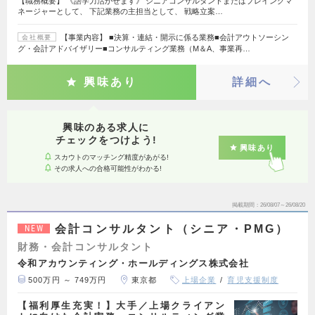
【職務概要】 《語学力活かせます》 シニアコンサルタントまたはプレイングマ
ネージャーとして、 下記業務の主担当として、 戦略立案…
【事業内容】 ■決算・連結・開示に係る業務■会計アウトソーシン
会社概要
グ・会計アドバイザリー■コンサルティング業務（M＆A、事業再…
興味あり
詳細へ
興味のある求人に
チェックをつけよう!
興味あり
スカウトのマッチング精度があがる!
その求人への合格可能性がわかる!
掲載期間
26/08/07～26/08/20
会計コンサルタント（シニア・PMG）
NEW
財務・会計コンサルタント
令和アカウンティング・ホールディングス株式会社
500万円 ～ 749万円
東京都
上場企業
育児支援制度
【福利厚生充実！】大手／上場クライアン