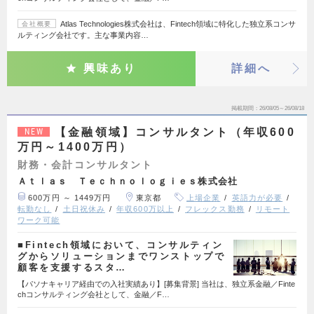
Atlas Technologies株式会社は、Fintech領域に特化した独立系コンサ
会社概要
ルティング会社です。主な事業内容…
興味あり
詳細へ
掲載期間
26/08/05～26/08/18
【金融領域】コンサルタント（年収600
NEW
万円～1400万円）
財務・会計コンサルタント
Ａｔｌａｓ Ｔｅｃｈｎｏｌｏｇｉｅｓ株式会社
600万円 ～ 1449万円
東京都
上場企業
英語力が必要
転勤なし
土日祝休み
年収600万以上
フレックス勤務
リモート
ワーク可能
■Fintech領域において、コンサルティン
グからソリューションまでワンストップで
顧客を支援するスタ…
【パソナキャリア経由での入社実績あり】[募集背景] 当社は、独立系金融／Finte
chコンサルティング会社として、金融／F…