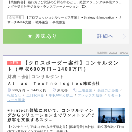
【業務内容】 銀行および決済の分野を中心とし、経営アジェンダや事業アジェ
ンダを捉えたデジタルトランスフォーメーション（DX…
【プロフェッショナルサービス事業】 ■Strategy & Innovation ・リ
会社概要
サーチ/M&A支援 ・戦略策定 ・事業創造…
興味あり
詳細へ
掲載期間
26/08/05～26/08/18
【クロスボーダー案件】コンサルタン
NEW
ト（年収600万円～1400万円）
財務・会計コンサルタント
Ａｔｌａｓ Ｔｅｃｈｎｏｌｏｇｉｅｓ株式会社
600万円 ～ 1449万円
東京都
上場企業
英語力が必要
転勤なし
土日祝休み
年収600万以上
フレックス勤務
リモート
ワーク可能
■Fintech領域において、コンサルティン
グからソリューションまでワンストップで
顧客を支援するスタ…
【パソナキャリア経由での入社実績あり】[募集背景] 当社は、独立系金融／Finte
chコンサルティング会社として、金融／F…