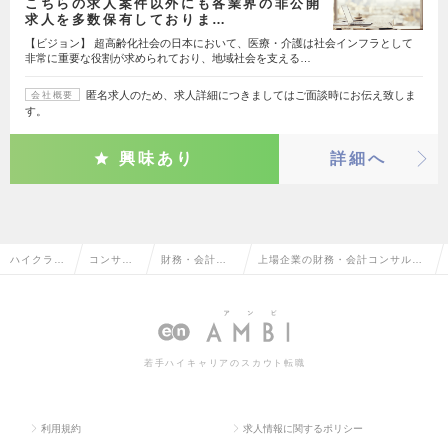
こちらの求人案件以外にも各業界の非公開
求人を多数保有しておりま…
【ビジョン】 超高齢化社会の日本において、医療・介護は社会インフラとして
非常に重要な役割が求められており、地域社会を支える…
匿名求人のため、求人詳細につきましてはご面談時にお伝え致しま
会社概要
す。
興味あり
詳細へ
ハイクラス
コンサル
財務・会計コ
上場企業の財務・会計コンサルタ
求人TOP
タント系
ンサルタント
ントの転職・求人情報一覧
若手ハイキャリアのスカウト転職
利用規約
求人情報に関するポリシー