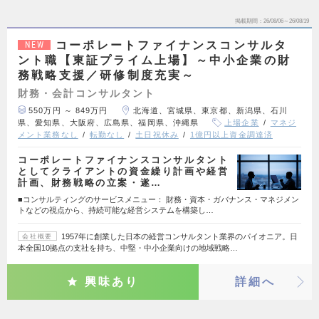
掲載期間
26/08/06～26/08/19
コーポレートファイナンスコンサルタ
NEW
ント職【東証プライム上場】～中小企業の財
務戦略支援／研修制度充実～
財務・会計コンサルタント
550万円 ～ 849万円
北海道、宮城県、東京都、新潟県、石川
県、愛知県、大阪府、広島県、福岡県、沖縄県
上場企業
マネジ
メント業務なし
転勤なし
土日祝休み
1億円以上資金調達済
コーポレートファイナンスコンサルタント
としてクライアントの資金繰り計画や経営
計画、財務戦略の立案・遂…
■コンサルティングのサービスメニュー： 財務・資本・ガバナンス・マネジメン
トなどの視点から、持続可能な経営システムを構築し…
1957年に創業した日本の経営コンサルタント業界のパイオニア。日
会社概要
本全国10拠点の支社を持ち、中堅・中小企業向けの地域戦略…
興味あり
詳細へ