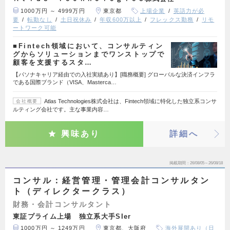
1000万円 ～ 4999万円
東京都
上場企業
英語力が必
要
転勤なし
土日祝休み
年収600万以上
フレックス勤務
リモ
ートワーク可能
■Fintech領域において、コンサルティン
グからソリューションまでワンストップで
顧客を支援するスタ…
【パソナキャリア経由での入社実績あり】[職務概要] グローバルな決済インフラ
である国際ブランド（VISA、Masterca…
Atlas Technologies株式会社は、Fintech領域に特化した独立系コンサ
会社概要
ルティング会社です。主な事業内容…
興味あり
詳細へ
掲載期間
26/08/05～26/08/18
コンサル：経営管理・管理会計コンサルタン
ト（ディレクタークラス）
財務・会計コンサルタント
東証プライム上場 独立系大手SIer
1000万円 ～ 1249万円
東京都、大阪府
海外展開あり（日