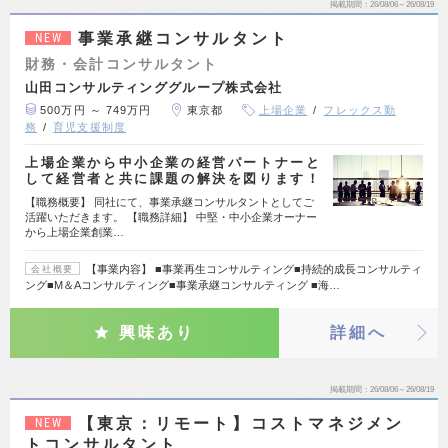
掲載期間
26/08/06～26/08/19
事業承継コンサルタント
NEW
財務・会計コンサルタント
山田コンサルティンググループ株式会社
500万円 ～ 749万円
東京都
上場企業
フレックス勤
務
育児支援制度
上場企業から中小企業の経営パートナーと
して経営者と共に課題の解決を図ります！
【職務概要】 同社にて、事業承継コンサルタントとしてご
活躍いただきます。 【職務詳細】 中堅・中小企業オーナー
から上場企業創業…
【事業内容】 ■事業再生コンサルティング■持続的成長コンサルティ
会社概要
ング■M＆Aコンサルティング■事業承継コンサルティング ■海…
興味あり
詳細へ
掲載期間
26/08/06～26/08/19
【東京：リモート】コストマネジメン
NEW
トコンサルタント