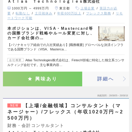
Ａｔｌａｓ Ｔｅｃｈｎｏｌｏｇｉｅｓ株式会社
1000万円 ～ 4999万円
東京都
上場企業
英語力が必
要
転勤なし
土日祝休み
年収600万以上
フレックス勤務
リモ
ートワーク可能
本ポジションは、VISA・Mastercard等
の国際ブランド戦略やルール変更に対し、
カード会社側の…
【パソナキャリア経由での入社実績あり】[職務概要] グローバルな決済インフラ
である国際ブランド（VISA、Masterca…
Atlas Technologies株式会社は、Fintech領域に特化した独立系コンサ
会社概要
ルティング会社です。主な事業内容…
興味あり
詳細へ
掲載期間
26/08/05～26/08/18
【上場/金融領域】コンサルタント（マ
NEW
ネージャー）/フレックス（年収1020万円～2
500万円）
財務・会計コンサルタント