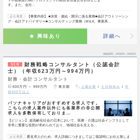
トや難易度の高いプロジェクトの統括管理運営をお任せしま
す。また、会社…
【事業内容】 ■決算・連結・開示に係る業務■会計アウトソーシン
会社概要
グ・会計アドバイザリー■コンサルティング業務（M＆A、事業再…
興味あり
詳細へ
掲載期間
26/08/06～26/08/19
財務戦略コンサルタント（公認会計
NEW
士）（年収623万円～994万円）
財務・会計コンサルタント
600万円 ～ 999万円
東京都
上場企業
土日祝休み
年
収600万以上
パソナキャリアがおすすめする求人です。
こちらの求人案件以外にも各業界の非公開
求人を多数保有しておりま…
【ビジョン】 超高齢化社会の日本において、医療・介護は社会インフラとして
非常に重要な役割が求められており、地域社会を支える…
匿名求人のため、求人詳細につきましてはご面談時にお伝え致しま
会社概要