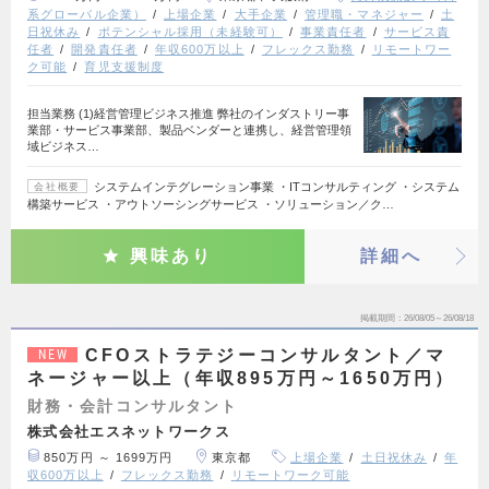
系グローバル企業）
上場企業
大手企業
管理職・マネジャー
土
日祝休み
ポテンシャル採用（未経験可）
事業責任者
サービス責
任者
開発責任者
年収600万以上
フレックス勤務
リモートワー
ク可能
育児支援制度
担当業務 (1)経営管理ビジネス推進 弊社のインダストリー事
業部・サービス事業部、製品ベンダーと連携し、経営管理領
域ビジネス…
システムインテグレーション事業 ・ITコンサルティング ・システム
会社概要
構築サービス ・アウトソーシングサービス ・ソリューション／ク…
興味あり
詳細へ
掲載期間
26/08/05～26/08/18
CFOストラテジーコンサルタント／マ
NEW
ネージャー以上（年収895万円～1650万円）
財務・会計コンサルタント
株式会社エスネットワークス
850万円 ～ 1699万円
東京都
上場企業
土日祝休み
年
収600万以上
フレックス勤務
リモートワーク可能