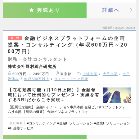
興味あり
詳細へ
掲載期間
26/08/05～26/08/18
金融ビジネスプラットフォームの企画
NEW
提案・コンサルティング（年収600万円～20
00万円）
財務・会計コンサルタント
株式会社野村総合研究所
600万円 ～ 2499万円
東京都
上場企業
大手企業
土日
祝休み
年収600万以上
リモートワーク可能
【在宅勤務可能（月10日上限）】金融領
域において圧倒的なプレゼンス・実績を有
するNRIだからこそ実現…
【配属想定組織】 金融ITイノベーション事業本部 金融ビジネスプラットフォー
ム推進部 【組織の概要】 金融ビジネスプラットフォ…
■コンサルティング ■金融ITソリューション ■産業ITソリューション
会社概要
■IT基盤サービス