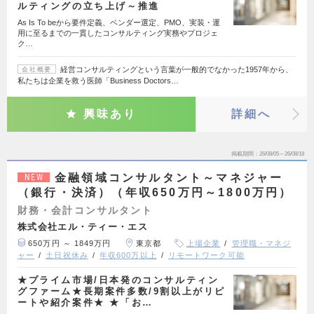
ルティングの立ち上げ～推進
As Is To beから要件定義、ベンダー選定、PMO、実装・運
用に至るまでの一貫したコンサルティング実務やプロジェ
ク…
経営コンサルティングという言葉が一般的でなかった1957年から、
会社概要
私たちは企業を救う医師「Business Doctors…
興味あり
詳細へ
掲載期間
26/08/05～26/08/18
金融領域コンサルタント～マネジャー
NEW
（銀行・決済）（年収650万円～1800万円）
財務・会計コンサルタント
株式会社エル・ティー・エス
650万円 ～ 1849万円
東京都
上場企業
管理職・マネジ
ャー
土日祝休み
年収600万以上
リモートワーク可能
★プライム市場/日本発のコンサルティン
グファーム★長期案件多数/9割以上がリピ
ートや紹介案件★ ★「お…