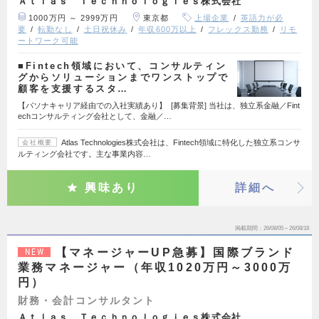
Ａｔｌａｓ Ｔｅｃｈｎｏｌｏｇｉｅｓ株式会社
1000万円 ～ 2999万円
東京都
上場企業
英語力が必
要
転勤なし
土日祝休み
年収600万以上
フレックス勤務
リモ
ートワーク可能
■Fintech領域において、コンサルティン
グからソリューションまでワンストップで
顧客を支援するスタ…
【パソナキャリア経由での入社実績あり】 [募集背景] 当社は、独立系金融／Fint
echコンサルティング会社として、金融／…
Atlas Technologies株式会社は、Fintech領域に特化した独立系コンサ
会社概要
ルティング会社です。主な事業内容…
興味あり
詳細へ
掲載期間
26/08/05～26/08/18
【マネージャーUP急募】国際ブランド
NEW
業務マネージャー（年収1020万円～3000万
円）
財務・会計コンサルタント
Ａｔｌａｓ Ｔｅｃｈｎｏｌｏｇｉｅｓ株式会社