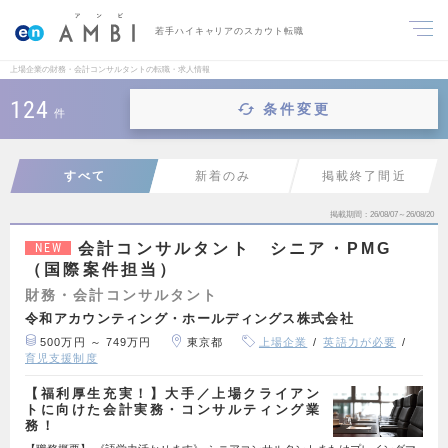
若手ハイキャリアのスカウト転職
上場企業の財務・会計コンサルタントの転職・求人情報
124
条件変更
件
すべて
新着のみ
掲載終了間近
掲載期間
26/08/07～26/08/20
会計コンサルタント シニア・PMG
NEW
（国際案件担当）
財務・会計コンサルタント
令和アカウンティング・ホールディングス株式会社
500万円 ～ 749万円
東京都
上場企業
英語力が必要
育児支援制度
【福利厚生充実！】大手／上場クライアン
トに向けた会計実務・コンサルティング業
務！