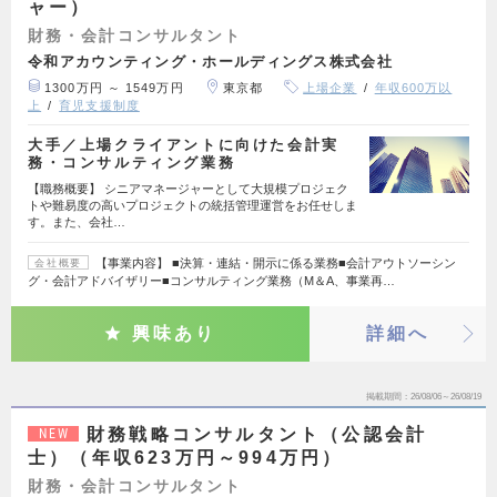
ャー）
財務・会計コンサルタント
令和アカウンティング・ホールディングス株式会社
1300万円 ～ 1549万円
東京都
上場企業
年収600万以
上
育児支援制度
大手／上場クライアントに向けた会計実
務・コンサルティング業務
【職務概要】 シニアマネージャーとして大規模プロジェク
トや難易度の高いプロジェクトの統括管理運営をお任せしま
す。また、会社…
【事業内容】 ■決算・連結・開示に係る業務■会計アウトソーシン
会社概要
グ・会計アドバイザリー■コンサルティング業務（M＆A、事業再…
興味あり
詳細へ
掲載期間
26/08/06～26/08/19
財務戦略コンサルタント（公認会計
NEW
士）（年収623万円～994万円）
財務・会計コンサルタント