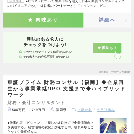
●ビジネスについて 創業65年を超える日本の経営コンサルティング
会社概要
のパイオニアであり、経営者のパートナーとしてミッション・ビ…
興味あり
詳細へ
興味のある求人に
チェックをつけよう!
興味あり
スカウトのマッチング精度があがる!
その求人への合格可能性がわかる!
掲載期間
26/07/25～26/08/07
東証プライム 財務コンサル【福岡】◆企業再
生から事業承継/IPO 支援まで◆ハイブリッド
ワーク
財務・会計コンサルタント
500万円 ～ 749万円
福岡県
上場企業
土日祝休み
●仕事内容 【ビジョン】 「新しい経営技術で企業価値向上
を実現する」 経営環境の変化が加速する中、後れを取るこ
となく企業価値を…