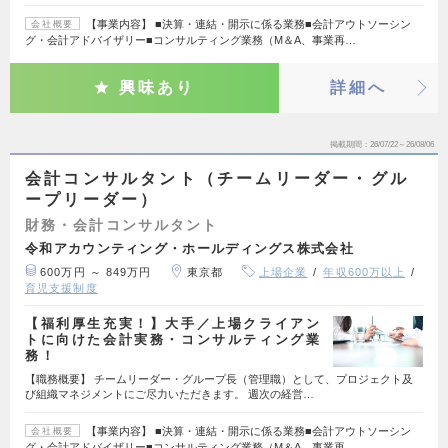
【事業内容】 ■決算・連結・開示に係る業務■会計アウトソーシン
会社概要
グ・会計アドバイザリー■コンサルティング業務（M＆A、事業再…
興味あり
詳細へ
掲載期間
26/07/22～26/08/06
会計コンサルタント（チームリーダー・グル
ープリーダー）
財務・会計コンサルタント
令和アカウンティング・ホールディングス株式会社
600万円 ～ 849万円
東京都
上場企業
年収600万以上
育児支援制度
【福利厚生充実！】大手／上場クライアン
トに向けた会計実務・コンサルティング業
務！
【職務概要】 チームリーダー・グループ長（管理職）として、プロジェクト及
び組織マネジメントにご尽力いただきます。 週次の経営…
【事業内容】 ■決算・連結・開示に係る業務■会計アウトソーシン
会社概要
グ・会計アドバイザリー■コンサルティング業務（M＆A、事業再…