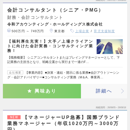
掲載期間
26/07/22～26/08/06
会計コンサルタント（シニア・PMG）
財務・会計コンサルタント
令和アカウンティング・ホールディングス株式会社
500万円 ～ 749万円
東京都
上場企業
育児支援制度
【福利厚生充実！】大手／上場クライアン
トに向けた会計実務・コンサルティング業
務！
【職務概要】 シニアコンサルタントまたはプレイングマネージャーとして、下
記業務の主担当となり、戦略立案から実行まで一連のF…
【事業内容】 ■決算・連結・開示に係る業務■会計アウトソーシン
会社概要
グ・会計アドバイザリー■コンサルティング業務（M＆A、事業再…
興味あり
詳細へ
掲載期間
26/08/05～26/08/18
【マネージャーUP急募】国際ブランド
NEW
業務マネージャー（年収1020万円～3000万
円）