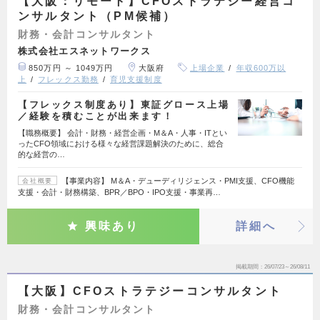
【大阪：リモート】CFOストラテジー経営コ
ンサルタント（PM候補）
財務・会計コンサルタント
株式会社エスネットワークス
850万円 ～ 1049万円
大阪府
上場企業
年収600万以
上
フレックス勤務
育児支援制度
【フレックス制度あり】東証グロース上場
／経験を積むことが出来ます！
【職務概要】 会計・財務・経営企画・M＆A・人事・ITとい
ったCFO領域における様々な経営課題解決のために、総合
的な経営の…
【事業内容】 M＆A・デューディリジェンス・PMI支援、CFO機能
会社概要
支援・会計・財務構築、BPR／BPO・IPO支援・事業再…
興味あり
詳細へ
掲載期間
26/07/23～26/08/11
【大阪】CFOストラテジーコンサルタント
財務・会計コンサルタント