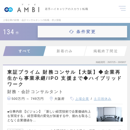
若手ハイキャリアのスカウト転職
上場企業の財務・会計コンサルタントの転職・求人情報
134
条件変更
件
すべて
新着のみ
掲載終了間近
掲載期間
26/07/25～26/08/07
東証プライム 財務コンサル【大阪】◆企業再
生から事業承継/IPO 支援まで◆ハイブリッド
ワーク
財務・会計コンサルタント
500万円 ～ 749万円
大阪府
上場企業
土日祝休み
●仕事内容 【ビジョン】 「新しい経営技術で企業価値向上
を実現する」 経営環境の変化が加速する中、後れを取るこ
となく企業価値を…