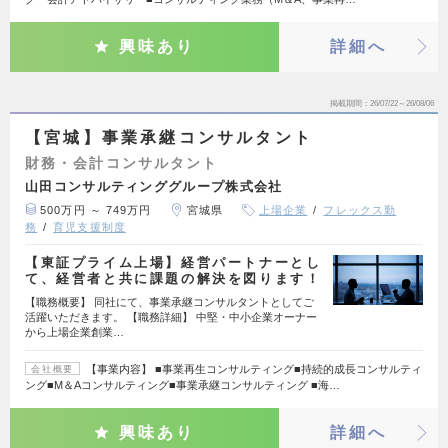
興味あり
詳細へ
掲載期間
26/07/22～26/08/06
【宮城】事業承継コンサルタント
財務・会計コンサルタント
山田コンサルティンググループ株式会社
500万円 ～ 749万円
宮城県
上場企業
フレックス勤
務
育児支援制度
【東証プライム上場】経営パートナーとし
て、経営者と共に課題の解決を図ります！
【職務概要】 同社にて、事業承継コンサルタントとしてご
活躍いただきます。 【職務詳細】 中堅・中小企業オーナー
から上場企業創業…
【事業内容】 ■事業再生コンサルティング■持続的成長コンサルティ
会社概要
ング■M＆Aコンサルティング■事業承継コンサルティング ■海…
興味あり
詳細へ