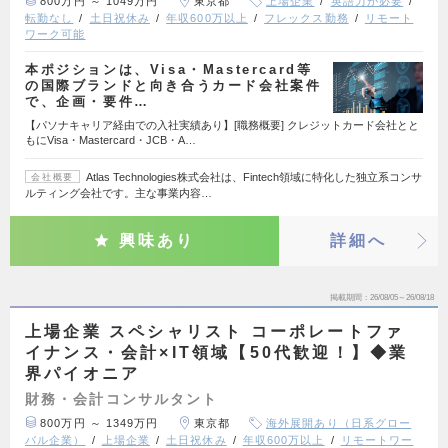
800万円 ～ 1049万円
東京都
上場企業
英語力が必要
転勤なし
土日祝休み
年収600万以上
フレックス勤務
リモート
ワーク可能
本ポジションは、Visa・Mastercard等
の国際ブランドと向き合うカード会社案件
で、企画・要件…
【パソナキャリア経由での入社実績あり】[職務概要] クレジットカード会社とと
もにVisa・Mastercard・JCB・A…
Atlas Technologies株式会社は、Fintech領域に特化した独立系コンサ
会社概要
ルティング会社です。主な事業内容…
興味あり
詳細へ
掲載期間
26/08/05～26/08/18
上場企業 スペシャリスト コーポレートファ
イナンス・会計×IT領域【50代歓迎！】◆業
界パイオニア
財務・会計コンサルタント
800万円 ～ 1349万円
東京都
海外展開あり（日系グロー
バル企業）
上場企業
土日祝休み
年収600万以上
リモートワー