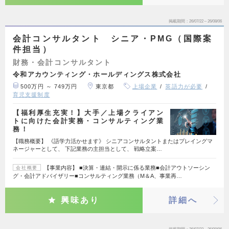
掲載期間
26/07/22～26/08/06
会計コンサルタント シニア・PMG（国際案
件担当）
財務・会計コンサルタント
令和アカウンティング・ホールディングス株式会社
500万円 ～ 749万円
東京都
上場企業
英語力が必要
育児支援制度
【福利厚生充実！】大手／上場クライアン
トに向けた会計実務・コンサルティング業
務！
【職務概要】 《語学力活かせます》 シニアコンサルタントまたはプレイングマ
ネージャーとして、 下記業務の主担当として、 戦略立案…
【事業内容】 ■決算・連結・開示に係る業務■会計アウトソーシン
会社概要
グ・会計アドバイザリー■コンサルティング業務（M＆A、事業再…
興味あり
詳細へ