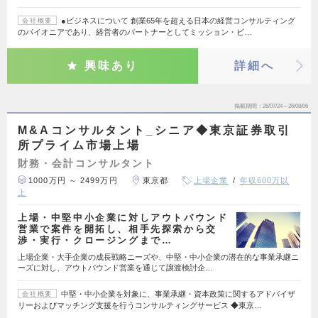
●ビジネスについて 創業65年を超える日本の経営コンサルティング
会社概要
のパイオニアであり、経営者のパートナーとしてミッション・ビ…
興味あり
詳細へ
掲載期間
26/07/24～26/08/06
M&Aコンサルタント_シニア◆東京証券取引
所プライム市場上場
財務・会計コンサルタント
1000万円 ～ 2499万円
東京都
上場企業
年収600万以
上
上場・中堅中小企業に対しアウトバウンド
営業で案件を開拓し、相手先探索から交
渉・実行・クロージングまで…
上場企業・大手企業の成長戦略ニーズや、中堅・中小企業の潜在的な事業承継ニ
ーズに対し、アウトバウンド営業を通じて譲渡検討企…
中堅・中小企業を対象に、事業承継・資本政策に関するアドバイザ
会社概要
リーおよびマッチング支援を行うコンサルティングサービス ◆東京…