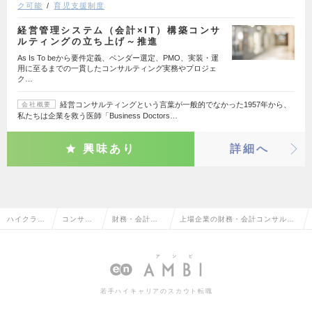
ク可能
育児支援制度
経営管理システム（会計×IT）構築コンサ
ルティングの立ち上げ～推進
As Is To beから要件定義、ベンダー選定、PMO、実装・運
用に至るまでの一貫したコンサルティング実務やプロジェ
ク…
経営コンサルティングという言葉が一般的でなかった1957年から、
会社概要
私たちは企業を救う医師「Business Doctors…
興味あり
詳細へ
ハイクラス
コンサル
財務・会計コ
上場企業の財務・会計コンサルタ
求人TOP
タント系
ンサルタント
ントの転職・求人情報一覧
若手ハイキャリアのスカウト転職