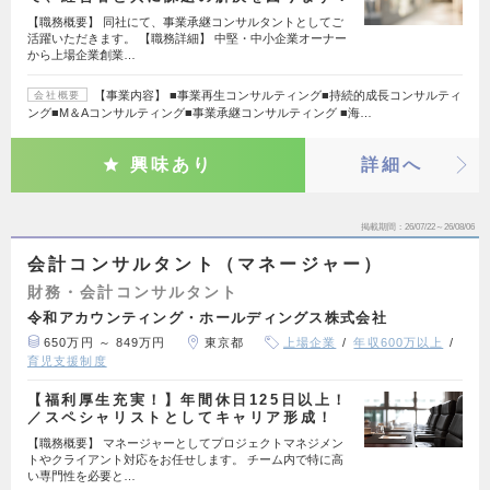
【職務概要】 同社にて、事業承継コンサルタントとしてご
活躍いただきます。 【職務詳細】 中堅・中小企業オーナー
から上場企業創業…
【事業内容】 ■事業再生コンサルティング■持続的成長コンサルティ
会社概要
ング■M＆Aコンサルティング■事業承継コンサルティング ■海…
興味あり
詳細へ
掲載期間
26/07/22～26/08/06
会計コンサルタント（マネージャー）
財務・会計コンサルタント
令和アカウンティング・ホールディングス株式会社
650万円 ～ 849万円
東京都
上場企業
年収600万以上
育児支援制度
【福利厚生充実！】年間休日125日以上！
／スペシャリストとしてキャリア形成！
【職務概要】 マネージャーとしてプロジェクトマネジメン
トやクライアント対応をお任せします。 チーム内で特に高
い専門性を必要と…