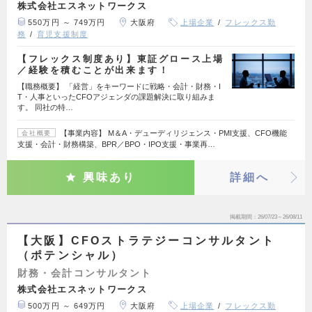
株式会社エスネットワークス
550万円 ～ 749万円
大阪府
上場企業
フレックス勤
務
育児支援制度
【フレックス制度あり】東証グロース上場
／経験を積むことが出来ます！
【職務概要】 「経営」をキーワードに戦略・会計・財務・I
T・人事といったCFOアジェンダの課題解決に取り組みま
す。 同社の特…
【事業内容】 M＆A・デューディリジェンス・PMI支援、CFO機能
会社概要
支援・会計・財務構築、BPR／BPO・IPO支援・事業再…
興味あり
詳細へ
掲載期間
26/07/23～26/08/11
【大阪】CFOストラテジーコンサルタント
（ポテンシャル）
財務・会計コンサルタント
株式会社エスネットワークス
500万円 ～ 649万円
大阪府
上場企業
フレックス勤