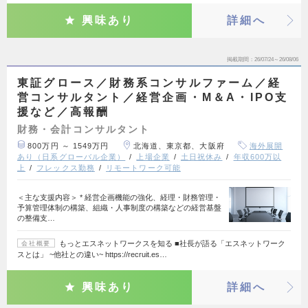
興味あり
詳細へ
掲載期間
26/07/24～26/08/06
東証グロース／財務系コンサルファーム／経
営コンサルタント／経営企画・M＆A・IPO支
援など／高報酬
財務・会計コンサルタント
800万円 ～ 1549万円
北海道、東京都、大阪府
海外展開
あり（日系グローバル企業）
上場企業
土日祝休み
年収600万以
上
フレックス勤務
リモートワーク可能
＜主な支援内容＞ * 経営企画機能の強化、経理・財務管理・
予算管理体制の構築、組織・人事制度の構築などの経営基盤
の整備支…
もっとエスネットワークスを知る ■社長が語る「エスネットワーク
会社概要
スとは」 ~他社との違い~ https://recruit.es…
興味あり
詳細へ