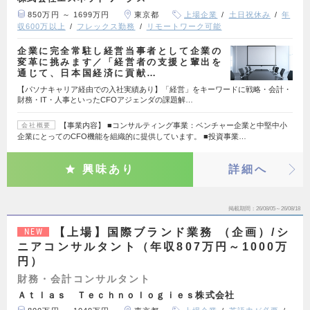
850万円 ～ 1699万円
東京都
上場企業
土日祝休み
年
収600万以上
フレックス勤務
リモートワーク可能
企業に完全常駐し経営当事者として企業の
変革に挑みます／「経営者の支援と輩出を
通じて、日本国経済に貢献…
【パソナキャリア経由での入社実績あり】「経営」をキーワードに戦略・会計・
財務・IT・人事といったCFOアジェンダの課題解…
【事業内容】 ■コンサルティング事業：ベンチャー企業と中堅中小
会社概要
企業にとってのCFO機能を組織的に提供しています。 ■投資事業…
興味あり
詳細へ
掲載期間
26/08/05～26/08/18
【上場】国際ブランド業務 （企画）/シ
NEW
ニアコンサルタント（年収807万円～1000万
円）
財務・会計コンサルタント
Ａｔｌａｓ Ｔｅｃｈｎｏｌｏｇｉｅｓ株式会社