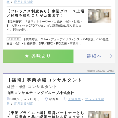
務
育児支援制度
【フレックス制度あり】東証グロース上場
／経験を積むことが出来ます！
【職務概要】 「経営」をキーワードに戦略・会計・財務・I
T・人事といったCFOアジェンダの課題解決に取り組みま
す。 同社の特…
【事業内容】 M＆A・デューディリジェンス・PMI支援、CFO機能
会社概要
支援・会計・財務構築、BPR／BPO・IPO支援・事業再…
興味あり
詳細へ
掲載期間
26/07/23～26/08/11
【福岡】事業承継コンサルタント
財務・会計コンサルタント
山田コンサルティンググループ株式会社
500万円 ～ 749万円
福岡県
上場企業
フレックス勤
務
育児支援制度
【東証プライム上場】経営パートナーとし
て、経営者と共に課題の解決を図ります！