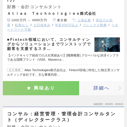
財務・会計コンサルタント
Ａｔｌａｓ Ｔｅｃｈｎｏｌｏｇｉｅｓ株式会社
1000万円 ～ 4999万円
東京都
上場企業
英語力が必
要
転勤なし
土日祝休み
年収600万以上
フレックス勤務
リモ
ートワーク可能
■Fintech領域において、コンサルティン
グからソリューションまでワンストップで
顧客を支援するスタ…
【パソナキャリア経由での入社実績あり】[職務概要] グローバルな決済インフラ
である国際ブランド（VISA、Masterca…
Atlas Technologies株式会社は、Fintech領域に特化した独立系コンサ
会社概要
ルティング会社です。主な事業内容…
興味あり
詳細へ
掲載期間
26/08/05～26/08/18
コンサル：経営管理・管理会計コンサルタン
ト（ディレクタークラス）
財務・会計コンサルタント