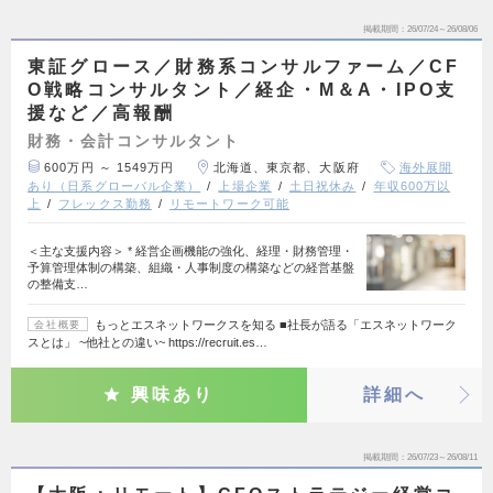
掲載期間
26/07/24～26/08/06
東証グロース／財務系コンサルファーム／CF
O戦略コンサルタント／経企・M＆A・IPO支
援など／高報酬
財務・会計コンサルタント
600万円 ～ 1549万円
北海道、東京都、大阪府
海外展開
あり（日系グローバル企業）
上場企業
土日祝休み
年収600万以
上
フレックス勤務
リモートワーク可能
＜主な支援内容＞ * 経営企画機能の強化、経理・財務管理・
予算管理体制の構築、組織・人事制度の構築などの経営基盤
の整備支…
もっとエスネットワークスを知る ■社長が語る「エスネットワーク
会社概要
スとは」 ~他社との違い~ https://recruit.es…
興味あり
詳細へ
掲載期間
26/07/23～26/08/11