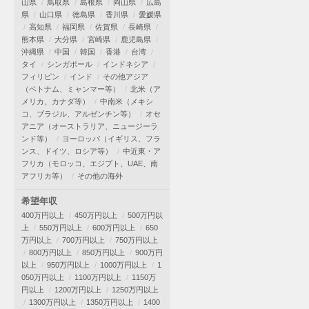
山県
鳥取県
島根県
岡山県
広島
県
山口県
徳島県
香川県
愛媛県
高知県
福岡県
佐賀県
長崎県
熊本県
大分県
宮崎県
鹿児島県
沖縄県
中国
韓国
香港
台湾
タイ
シンガポール
インドネシア
フィリピン
インド
その他アジア
（ベトナム、ミャンマー等）
北米（ア
メリカ、カナダ等）
中南米（メキシ
コ、ブラジル、アルゼンチン等）
オセ
アニア（オーストラリア、ニュージーラ
ンド等）
ヨーロッパ（イギリス、フラ
ンス、ドイツ、ロシア等）
中近東・ア
フリカ（モロッコ、エジプト、UAE、南
アフリカ等）
その他の海外
希望年収
400万円以上
450万円以上
500万円以
上
550万円以上
600万円以上
650
万円以上
700万円以上
750万円以上
800万円以上
850万円以上
900万円
以上
950万円以上
1000万円以上
1
050万円以上
1100万円以上
1150万
円以上
1200万円以上
1250万円以上
1300万円以上
1350万円以上
1400