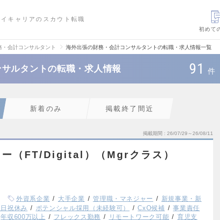
ハイキャリアのスカウト転職
初めて
務・会計コンサルタント
海外出張の財務・会計コンサルタントの転職・求人情報一覧
91
ンサルタントの転職・求人情報
件
新着のみ
掲載終了間近
掲載期間
26/07/29～26/08/11
FT/Digital）（Mgrクラス）
外資系企業
大手企業
管理職・マネジャー
新規事業・新
土日祝休み
ポテンシャル採用（未経験可）
CxO候補
事業責任
年収600万以上
フレックス勤務
リモートワーク可能
育児支