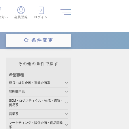
の方へ
会員登録
ログイン
条件変更
その他の条件で探す
希望職種
経営・経営企画・事業企画系
管理部門系
SCM・ロジスティクス・物流・購買・
貿易系
営業系
マーケティング・販促企画・商品開発
系