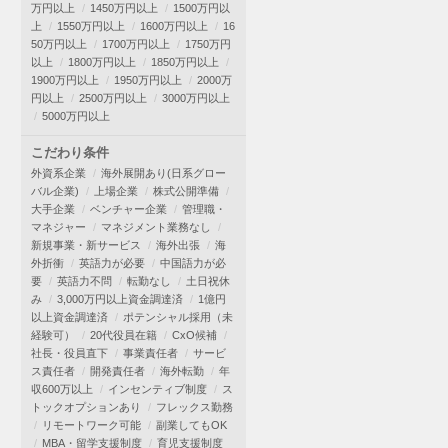
万円以上
1450万円以上
1500万円以
上
1550万円以上
1600万円以上
16
50万円以上
1700万円以上
1750万円
以上
1800万円以上
1850万円以上
1900万円以上
1950万円以上
2000万
円以上
2500万円以上
3000万円以上
5000万円以上
こだわり条件
外資系企業
海外展開あり(日系グロー
バル企業)
上場企業
株式公開準備
大手企業
ベンチャー企業
管理職・
マネジャー
マネジメント業務なし
新規事業・新サービス
海外出張
海
外折衝
英語力が必要
中国語力が必
要
英語力不問
転勤なし
土日祝休
み
3,000万円以上資金調達済
1億円
以上資金調達済
ポテンシャル採用（未
経験可）
20代役員在籍
CxO候補
社長・役員直下
事業責任者
サービ
ス責任者
開発責任者
海外転勤
年
収600万以上
インセンティブ制度
ス
トックオプションあり
フレックス勤務
リモートワーク可能
副業してもOK
MBA・留学支援制度
育児支援制度