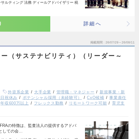
サルティング 法務 ディールアドバイザリー 税
り
詳細へ
掲載期間
26/07/29～26/08/11
リー（サステナビリティ）（リーダー～
外資系企業
大手企業
管理職・マネジャー
新規事業・新
土日祝休み
ポテンシャル採用（未経験可）
CxO候補
事業責任
年収600万以上
フレックス勤務
リモートワーク可能
育児支
 FRAの特徴は、監査法人の提供するアドバ
としての会…