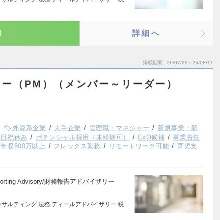
り
詳細へ
掲載期間
26/07/29～26/08/11
リー（PM）（メンバー～リーダー）
外資系企業
大手企業
管理職・マネジャー
新規事業・新
土日祝休み
ポテンシャル採用（未経験可）
CxO候補
事業責任
年収600万以上
フレックス勤務
リモートワーク可能
育児支
porting Advisory/財務報告アドバイザリー
サルティング 法務 ディールアドバイザリー 税