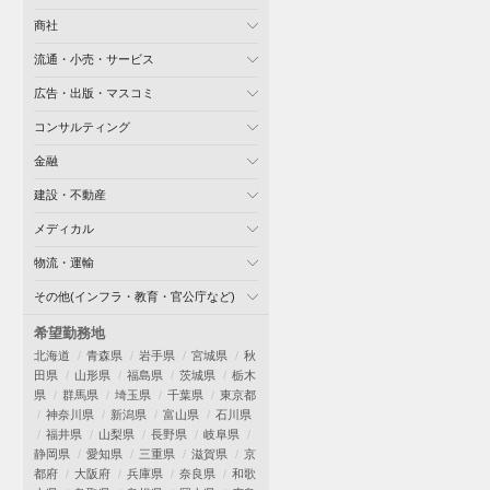
商社
流通・小売・サービス
広告・出版・マスコミ
コンサルティング
金融
建設・不動産
メディカル
物流・運輸
その他(インフラ・教育・官公庁など)
希望勤務地
北海道
青森県
岩手県
宮城県
秋
田県
山形県
福島県
茨城県
栃木
県
群馬県
埼玉県
千葉県
東京都
神奈川県
新潟県
富山県
石川県
福井県
山梨県
長野県
岐阜県
静岡県
愛知県
三重県
滋賀県
京
都府
大阪府
兵庫県
奈良県
和歌