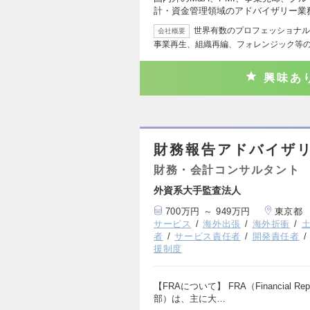
計・資金管理領域のアドバイザリー業
世界有数のプロフェッショナル
会社概要
事業再生、組織再編、フォレンジック等
興味あ
財務報告アドバイザリ
財務・会計コンサルタント
外資系大手監査法人
700万円 ～ 949万円
東京都
サービス
海外出張
海外折衝
者
サービス責任者
開発責任者
援制度
【FRAについて】 FRA（Financial Re
部）は、主に大…