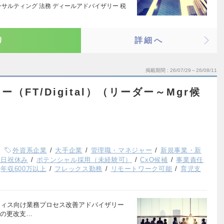
サルティング 法務 ディールアドバイザリー 税
り
詳細へ
掲載期間
26/07/29～26/08/11
（FT/Digital）（リーダー～Mgr候
外資系企業
大手企業
管理職・マネジャー
新規事業・新
土日祝休み
ポテンシャル採用（未経験可）
CxO候補
事業責任
年収600万以上
フレックス勤務
リモートワーク可能
育児支
オフィス向け業務プロセス改善アドバイザリー
ムの更改支…