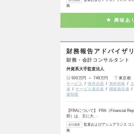
務
興味あ
財務報告アドバイザ
財務・会計コンサルタント
外資系大手監査法人
500万円 ～ 749万円
東京都
サービス
海外出張
海外折衝
者
サービス責任者
開発責任者
援制度
【FRAについて】 FRA（Financial Re
部）は、主に大…
監査およびアシュアランス コン
会社概要
務