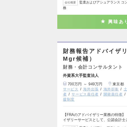
監査およびアシュアランス コン
会社概要
務
興味あ
財務報告アドバイザ
Mgr候補）
財務・会計コンサルタント
外資系大手監査法人
700万円 ～ 949万円
東京都
サービス
海外出張
海外折衝
者
サービス責任者
開発責任者
援制度
【FRAのアドバイザリー業務の特徴】
イザリーサービスとして、公認会計士