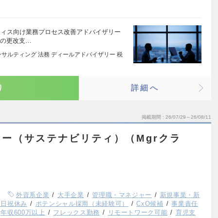
オフィス向け業務プロセス改善アドバイザリー
ムの更改支…
サルティング 法務 ディールアドバイザリー 税
り
詳細へ
掲載期間
26/07/29～26/08/11
ー（サステナビリティ）（Mgrクラ
外資系企業
大手企業
管理職・マネジャー
新規事業・新
土日祝休み
ポテンシャル採用（未経験可）
CxO候補
事業責任
年収600万以上
フレックス勤務
リモートワーク可能
育児支