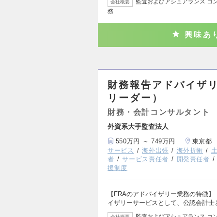
監査およびアシュアランス コン
会社概要
務
興味あ
財務報告アドバイザ
リーダー）
財務・会計コンサルタント
外資系大手監査法人
550万円 ～ 749万円
東京都
サービス
海外出張
海外折衝
者
サービス責任者
開発責任者
援制度
【FRAのアドバイザリー業務の特徴】
イザリーサービスとして、公認会計士
監査およびアシュアランス コン
会社概要