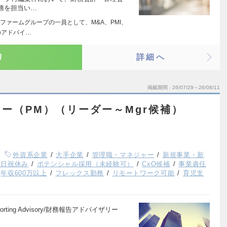
務を担当い…
ファームグループの一員として、M&A、PMI、
のアドバイ…
り
詳細へ
掲載期間
26/07/29～26/08/11
ー（PM）（リーダー～Mgr候補）
外資系企業
大手企業
管理職・マネジャー
新規事業・新
土日祝休み
ポテンシャル採用（未経験可）
CxO候補
事業責任
年収600万以上
フレックス勤務
リモートワーク可能
育児支
porting Advisory/財務報告アドバイザリー