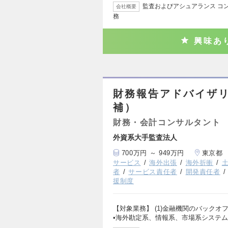
監査およびアシュアランス コン
会社概要
務
興味あ
財務報告アドバイザリー
補）
財務・会計コンサルタント
外資系大手監査法人
700万円 ～ 949万円
東京都
サービス
海外出張
海外折衝
者
サービス責任者
開発責任者
援制度
【対象業務】 (1)金融機関のバック
•海外勘定系、情報系、市場系システ