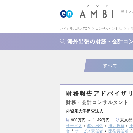
若手
ハイクラス求人TOP
コンサルタント系
財
海外出張の財務・会計コ
すべて
財務報告アドバイザリー（
財務・会計コンサルタント
外資系大手監査法人
900万円 ～ 1149万円
東京都
サービス
海外出張
海外折衝
者
サービス責任者
開発責任者