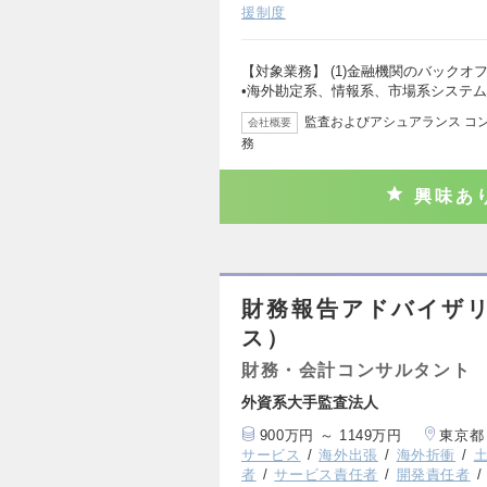
援制度
【対象業務】 (1)金融機関のバック
•海外勘定系、情報系、市場系システ
監査およびアシュアランス コン
会社概要
務
興味あ
財務報告アドバイザリ
ス）
財務・会計コンサルタント
外資系大手監査法人
900万円 ～ 1149万円
東京都
サービス
海外出張
海外折衝
者
サービス責任者
開発責任者