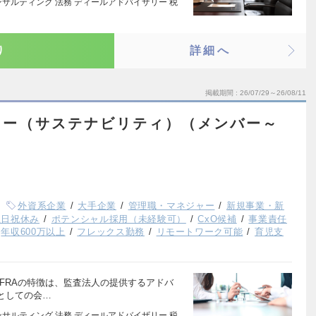
サルティング 法務 ディールアドバイザリー 税
り
詳細へ
掲載期間
26/07/29～26/08/11
リー（サステナビリティ）（メンバー～
外資系企業
大手企業
管理職・マネジャー
新規事業・新
土日祝休み
ポテンシャル採用（未経験可）
CxO候補
事業責任
年収600万以上
フレックス勤務
リモートワーク可能
育児支
 FRAの特徴は、監査法人の提供するアドバ
としての会…
サルティング 法務 ディールアドバイザリー 税