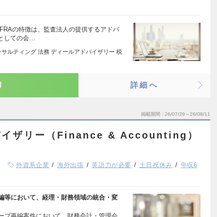
 FRAの特徴は、監査法人の提供するアドバ
としての会…
サルティング 法務 ディールアドバイザリー 税
り
詳細へ
掲載期間
26/07/29～26/08/11
リー（Finance & Accounting）
外資系企業
海外出張
英語力が必要
土日祝休み
年収6
再編等において、経理・財務領域の統合・変
ループ再編案件において、財務会計・管理会