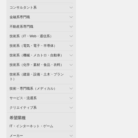
コンサルタント系
金融系専門職
不動産系専門職
技術系（IT・Web・通信系）
技術系（電気・電子・半導体）
技術系（機械・メカトロ・自動車）
技術系（化学・素材・食品・衣料）
技術系（建築・設備・土木・プラン
ト）
技術・専門職系（メディカル）
サービス・流通系
クリエイティブ系
希望業種
IT・インターネット・ゲーム
メーカー