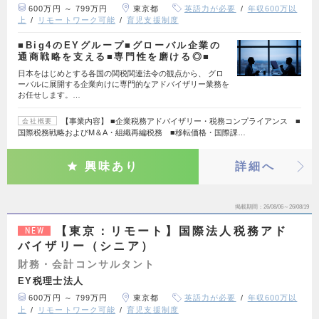
600万円 ～ 799万円
東京都
英語力が必要
年収600万以
上
リモートワーク可能
育児支援制度
■Big4のEYグループ■グローバル企業の
通商戦略を支える■専門性を磨ける◎■
日本をはじめとする各国の関税関連法令の観点から、 グロ
ーバルに展開する企業向けに専門的なアドバイザリー業務を
お任せします。…
【事業内容】 ■企業税務アドバイザリー・税務コンプライアンス ■
会社概要
国際税務戦略およびM＆A・組織再編税務 ■移転価格・国際課…
興味あり
詳細へ
掲載期間
26/08/06～26/08/19
【東京：リモート】国際法人税務アド
NEW
バイザリー（シニア）
財務・会計コンサルタント
EY税理士法人
600万円 ～ 799万円
東京都
英語力が必要
年収600万以
上
リモートワーク可能
育児支援制度