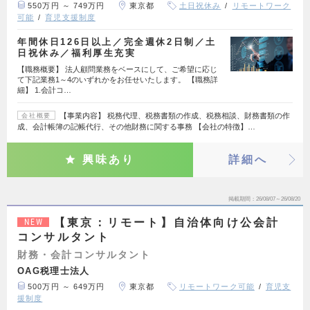
550万円 ～ 749万円
東京都
土日祝休み
リモートワーク
可能
育児支援制度
年間休日126日以上／完全週休2日制／土
日祝休み／福利厚生充実
【職務概要】 法人顧問業務をベースにして、ご希望に応じ
て下記業務1～4のいずれかをお任せいたします。 【職務詳
細】 1.会計コ…
【事業内容】 税務代理、税務書類の作成、税務相談、財務書類の作
会社概要
成、会計帳簿の記帳代行、その他財務に関する事務 【会社の特徴】…
興味あり
詳細へ
掲載期間
26/08/07～26/08/20
【東京：リモート】自治体向け公会計
NEW
コンサルタント
財務・会計コンサルタント
OAG税理士法人
500万円 ～ 649万円
東京都
リモートワーク可能
育児支
援制度