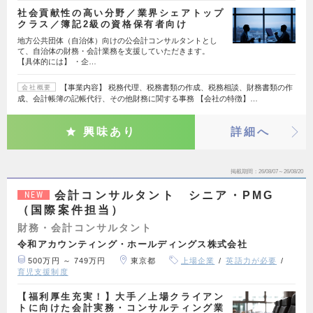
社会貢献性の高い分野／業界シェアトップ
クラス／簿記2級の資格保有者向け
地方公共団体（自治体）向けの公会計コンサルタントとし
て、自治体の財務・会計業務を支援していただきます。
【具体的には】 ・企…
【事業内容】 税務代理、税務書類の作成、税務相談、財務書類の作
会社概要
成、会計帳簿の記帳代行、その他財務に関する事務 【会社の特徴】…
興味あり
詳細へ
掲載期間
26/08/07～26/08/20
会計コンサルタント シニア・PMG
NEW
（国際案件担当）
財務・会計コンサルタント
令和アカウンティング・ホールディングス株式会社
500万円 ～ 749万円
東京都
上場企業
英語力が必要
育児支援制度
【福利厚生充実！】大手／上場クライアン
トに向けた会計実務・コンサルティング業