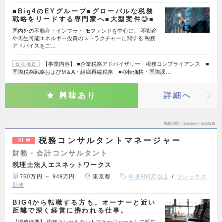
■Big4のEYグループ■グローバルな税務
戦略をリードする専門家へ■大型案件◎■
国内外の不動産・インフラ・PEファンドを中心に、 不動産
や再生可能エネルギー投資のストラクチャーに関する 税務
アドバイスをご…
【事業内容】 ■企業税務アドバイザリー・税務コンプライアンス ■
会社概要
国際税務戦略およびM＆A・組織再編税務 ■移転価格・国際課…
興味あり
詳細へ
掲載期間
26/08/06～26/08/19
税務コンサルタントマネージャー
NEW
財務・会計コンサルタント
税理士法人エスネットワークス
750万円 ～ 949万円
東京都
年収600万以上
フレックス
勤務
BIG4から転職する方も。オーナーと近い
距離で深く経営に携われる仕事。
【職務概要】 税務コンサルタントマネージャーとして幅広