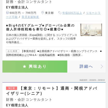
財務・会計コンサルタント
EY税理士法人
600万円 ～ 799万円
東京都
年収600万以上
リモートワ
ーク可能
育児支援制度
■Big4のEYグループ■グローバル企業の
個人所得税戦略を牽引◎■裁量◎■
日本の個人所得税（Expat課税）に関する コンプライアンス
およびアドバイザリー業務を提供します。 スタッフの指導
や海外拠点…
【事業内容】 ■企業税務アドバイザリー・税務コンプライアンス ■
会社概要
国際税務戦略およびM＆A・組織再編税務 ■移転価格・国際課…
興味あり
詳細へ
掲載期間
26/08/06～26/08/19
【東京：リモート】通商・関税アドバ
NEW
イザリー(シニア)
財務・会計コンサルタント
EY税理士法人