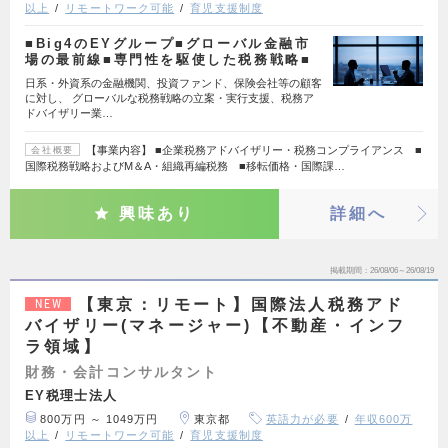
以上
リモートワーク可能
育児支援制度
■Big4のEYグループ■グローバル金融市
場の最前線■専門性を駆使した税務戦略■
日系・外資系の金融機関、投資ファンド、保険会社等の顧客
に対し、 グローバルな税務戦略の立案・実行支援、税務ア
ドバイザリー業…
【事業内容】 ■企業税務アドバイザリー・税務コンプライアンス ■
会社概要
国際税務戦略およびM＆A・組織再編税務 ■移転価格・国際課…
興味あり
詳細へ
掲載期間
26/08/06～26/08/19
【東京：リモート】国際法人税務アド
NEW
バイザリー(マネージャー)【不動産・インフ
ラ領域】
財務・会計コンサルタント
EY税理士法人
800万円 ～ 1049万円
東京都
英語力が必要
年収600万
以上
リモートワーク可能
育児支援制度