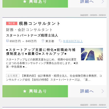
興味あり
詳細へ
掲載期間
26/08/06～26/08/19
税務コンサルタント
NEW
財務・会計コンサルタント
スタートパートナーズ税理士法人
650万円 ～ 849万円
東京都
年収600万以上
■スタートアップ支援に特化■前職給与補
償制度あり■裁量◎■スキルアップ■
スタートアップなどの創業支援をはじめ、 税務や会社運営
にまつわる各種コンサルティング業務をお任せします。 ■決
算・申告業務 ■…
【事業内容】 会計事務所・税理士法人、社会保険労務士事務所、コ
会社概要
ンサルティング会社 【会社の特徴】 スタートパートナーズは、「楽…
興味あり
詳細へ
掲載期間
26/08/06～26/08/19