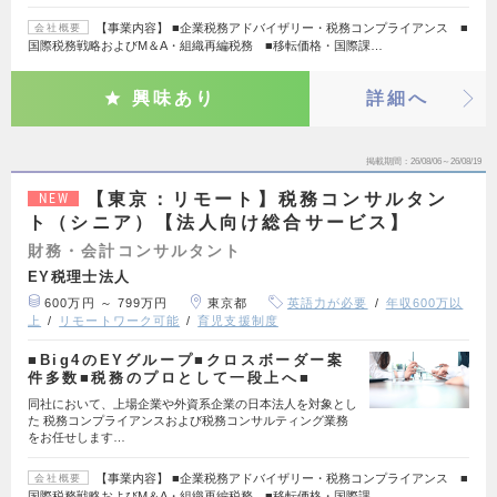
【事業内容】 ■企業税務アドバイザリー・税務コンプライアンス ■
会社概要
国際税務戦略およびM＆A・組織再編税務 ■移転価格・国際課…
興味あり
詳細へ
掲載期間
26/08/06～26/08/19
【東京：リモート】税務コンサルタン
NEW
ト（シニア）【法人向け総合サービス】
財務・会計コンサルタント
EY税理士法人
600万円 ～ 799万円
東京都
英語力が必要
年収600万以
上
リモートワーク可能
育児支援制度
■Big4のEYグループ■クロスボーダー案
件多数■税務のプロとして一段上へ■
同社において、上場企業や外資系企業の日本法人を対象とし
た 税務コンプライアンスおよび税務コンサルティング業務
をお任せします…
【事業内容】 ■企業税務アドバイザリー・税務コンプライアンス ■
会社概要
国際税務戦略およびM＆A・組織再編税務 ■移転価格・国際課…