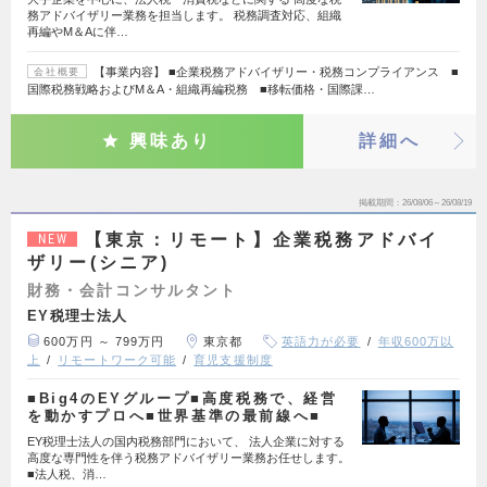
務アドバイザリー業務を担当します。 税務調査対応、組織
再編やM＆Aに伴…
【事業内容】 ■企業税務アドバイザリー・税務コンプライアンス ■
会社概要
国際税務戦略およびM＆A・組織再編税務 ■移転価格・国際課…
興味あり
詳細へ
掲載期間
26/08/06～26/08/19
【東京：リモート】企業税務アドバイ
NEW
ザリー(シニア)
財務・会計コンサルタント
EY税理士法人
600万円 ～ 799万円
東京都
英語力が必要
年収600万以
上
リモートワーク可能
育児支援制度
■Big4のEYグループ■高度税務で、経営
を動かすプロへ■世界基準の最前線へ■
EY税理士法人の国内税務部門において、 法人企業に対する
高度な専門性を伴う税務アドバイザリー業務お任せします。
■法人税、消…