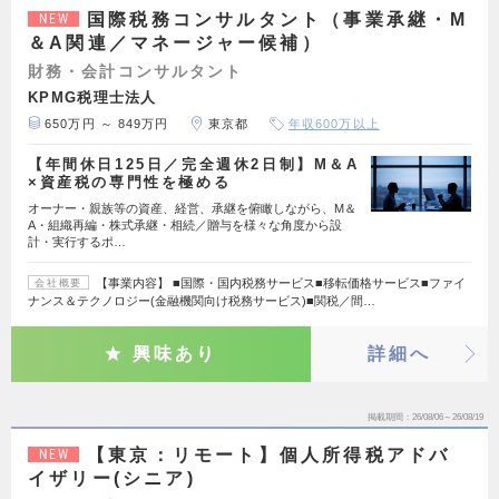
国際税務コンサルタント（事業承継・M
NEW
＆A関連／マネージャー候補）
財務・会計コンサルタント
KPMG税理士法人
650万円 ～ 849万円
東京都
年収600万以上
【年間休日125日／完全週休2日制】M＆A
×資産税の専門性を極める
オーナー・親族等の資産、経営、承継を俯瞰しながら、M＆
A・組織再編・株式承継・相続／贈与を様々な角度から設
計・実行するポ…
【事業内容】 ■国際・国内税務サービス■移転価格サービス■ファイ
会社概要
ナンス＆テクノロジー(金融機関向け税務サービス)■関税／間…
興味あり
詳細へ
掲載期間
26/08/06～26/08/19
【東京：リモート】個人所得税アドバ
NEW
イザリー(シニア)