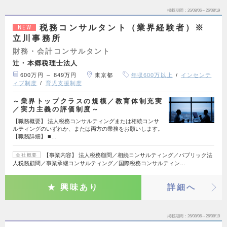
掲載期間
26/08/06～26/08/19
税務コンサルタント（業界経験者）※
NEW
立川事務所
財務・会計コンサルタント
辻・本郷税理士法人
600万円 ～ 849万円
東京都
年収600万以上
インセンテ
ィブ制度
育児支援制度
～業界トップクラスの規模／教育体制充実
／実力主義の評価制度～
【職務概要】 法人税務コンサルティングまたは相続コンサ
ルティングのいずれか、または両方の業務をお願いします。
【職務詳細】 ■…
【事業内容】 法人税務顧問／相続コンサルティング／パブリック法
会社概要
人税務顧問／事業承継コンサルティング／国際税務コンサルティン…
興味あり
詳細へ
掲載期間
26/08/06～26/08/19