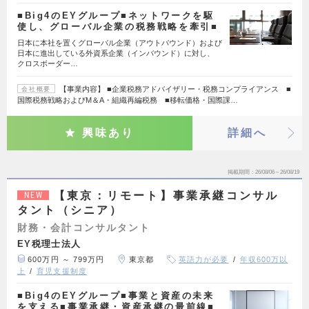
■Big4のEYグループ■ネットワークを駆
使し、グローバル企業の税務戦略を牽引■
日本に本社を置くグローバル企業（アウトバウンド）および
日本に進出している外資系企業（インバウンド）に対し、
クロスボーダー…
【事業内容】 ■企業税務アドバイザリー・税務コンプライアンス ■
会社概要
国際税務戦略およびM＆A・組織再編税務 ■移転価格・国際課…
興味あり
詳細へ
掲載期間
26/08/06～26/08/19
【東京：リモート】事業承継コンサル
NEW
タント（シニア）
財務・会計コンサルタント
EY税理士法人
600万円 ～ 799万円
東京都
英語力が必要
年収600万以
上
育児支援制度
■Big4のEYグループ■事業と資産の未来
を支える■事業承継・資産承継の最前線■