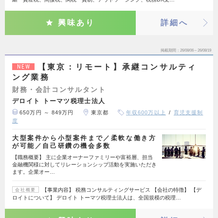
興味あり
詳細へ
掲載期間
26/08/06～26/08/19
【東京：リモート】承継コンサルティ
NEW
ング業務
財務・会計コンサルタント
デロイト トーマツ税理士法人
650万円 ～ 849万円
東京都
年収600万以上
育児支援制
度
大型案件から小型案件まで／柔軟な働き方
が可能／自己研鑽の機会多数
【職務概要】 主に企業オーナーファミリーや富裕層、担当
金融機関様に対してリレーションシップ活動を実施いただき
ます。企業オー…
【事業内容】 税務コンサルティングサービス 【会社の特徴】 【デ
会社概要
ロイトについて】 デロイト トーマツ税理士法人は、全国規模の税理…