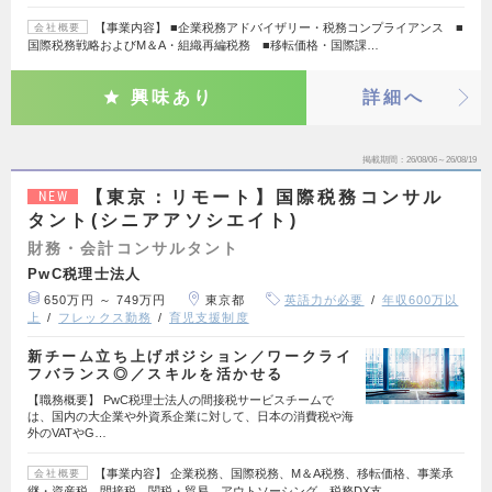
【事業内容】 ■企業税務アドバイザリー・税務コンプライアンス ■
会社概要
国際税務戦略およびM＆A・組織再編税務 ■移転価格・国際課…
興味あり
詳細へ
掲載期間
26/08/06～26/08/19
【東京：リモート】国際税務コンサル
NEW
タント(シニアアソシエイト)
財務・会計コンサルタント
PwC税理士法人
650万円 ～ 749万円
東京都
英語力が必要
年収600万以
上
フレックス勤務
育児支援制度
新チーム立ち上げポジション／ワークライ
フバランス◎／スキルを活かせる
【職務概要】 PwC税理士法人の間接税サービスチームで
は、国内の大企業や外資系企業に対して、日本の消費税や海
外のVATやG…
【事業内容】 企業税務、国際税務、M＆A税務、移転価格、事業承
会社概要
継・資産税、間接税、関税・貿易、アウトソーシング、税務DX支…