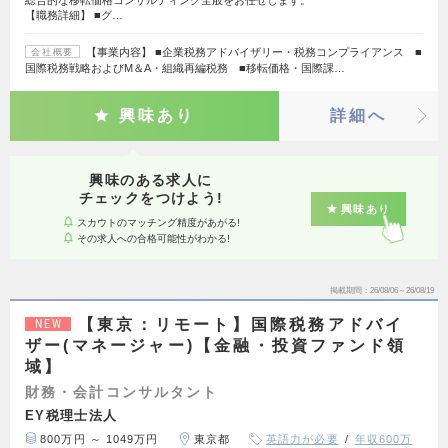
総合的な移転価格コンサルティング全般をお任せします。
【職務詳細】 ■グ…
【事業内容】 ■企業税務アドバイザリー・税務コンプライアンス ■
会社概要
国際税務戦略およびM＆A・組織再編税務 ■移転価格・国際課…
興味あり
詳細へ
興味のある求人に
チェックをつけよう!
興味あり
スカウトのマッチング精度があがる!
その求人への合格可能性がわかる!
掲載期間
26/08/06～26/08/19
【東京：リモート】国際税務アドバイ
NEW
ザー(マネージャー)【金融・投資ファンド領
域】
財務・会計コンサルタント
EY税理士法人
800万円 ～ 1049万円
東京都
英語力が必要
年収600万