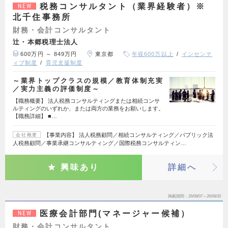
税務コンサルタント（業界経験者）※
NEW
北千住事務所
財務・会計コンサルタント
辻・本郷税理士法人
600万円 ～ 849万円
東京都
年収600万以上
インセンテ
ィブ制度
育児支援制度
～業界トップクラスの規模／教育体制充実
／実力主義の評価制度～
【職務概要】 法人税務コンサルティングまたは相続コンサ
ルティングのいずれか、または両方の業務をお願いします。
【職務詳細】 ■…
【事業内容】 法人税務顧問／相続コンサルティング／パブリック法
会社概要
人税務顧問／事業承継コンサルティング／国際税務コンサルティン…
興味あり
詳細へ
掲載期間
26/08/07～26/08/20
医療会計部門(マネージャー候補）
NEW
財務・会計コンサルタント