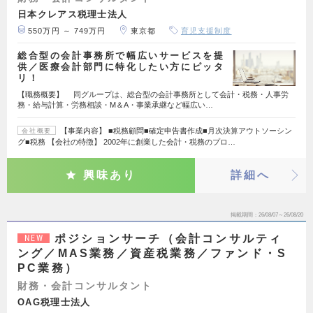
日本クレアス税理士法人
550万円 ～ 749万円
東京都
育児支援制度
総合型の会計事務所で幅広いサービスを提
供／医療会計部門に特化したい方にピッタ
リ！
【職務概要】 同グループは、総合型の会計事務所として会計・税務・人事労
務・給与計算・労務相談・M＆A・事業承継など幅広い…
【事業内容】 ■税務顧問■確定申告書作成■月次決算アウトソーシン
会社概要
グ■税務 【会社の特徴】 2002年に創業した会計・税務のプロ…
興味あり
詳細へ
掲載期間
26/08/07～26/08/20
ポジションサーチ（会計コンサルティ
NEW
ング／MAS業務／資産税業務／ファンド・S
PC業務）
財務・会計コンサルタント
OAG税理士法人