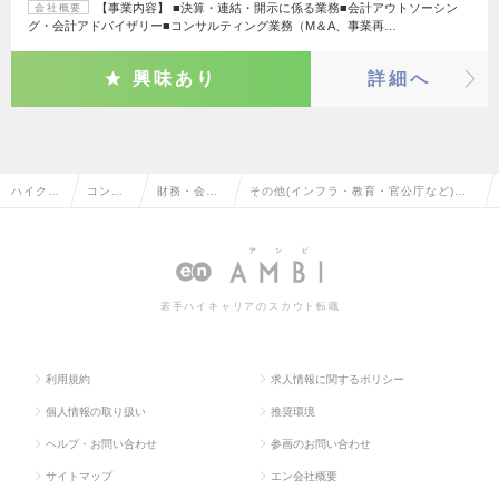
【事業内容】 ■決算・連結・開示に係る業務■会計アウトソーシン
会社概要
グ・会計アドバイザリー■コンサルティング業務（M＆A、事業再…
興味あり
詳細へ
ハイクラ
コンサ
財務・会計
その他(インフラ・教育・官公庁など)の
ス求人T
ルタン
コンサルタ
財務・会計コンサルタントの転職・求人
OP
ト系
ント
情報一覧
若手ハイキャリアのスカウト転職
利用規約
求人情報に関するポリシー
個人情報の取り扱い
推奨環境
ヘルプ・お問い合わせ
参画のお問い合わせ
サイトマップ
エン会社概要