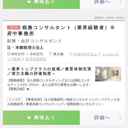
興味あり
詳細へ
掲載期間
26/08/06～26/08/19
税務コンサルタント（業界経験者）※
NEW
府中事務所
財務・会計コンサルタント
辻・本郷税理士法人
600万円 ～ 849万円
東京都
年収600万以上
インセンテ
ィブ制度
育児支援制度
～業界トップクラスの規模／教育体制充実
／実力主義の評価制度～
【職務概要】 法人税務コンサルティングまたは相続コンサ
ルティングのいずれか、または両方の業務をお願いします。
【職務詳細】 ■…
【事業内容】 法人税務顧問／相続コンサルティング／パブリック法
会社概要
人税務顧問／事業承継コンサルティング／国際税務コンサルティン…
興味あり
詳細へ