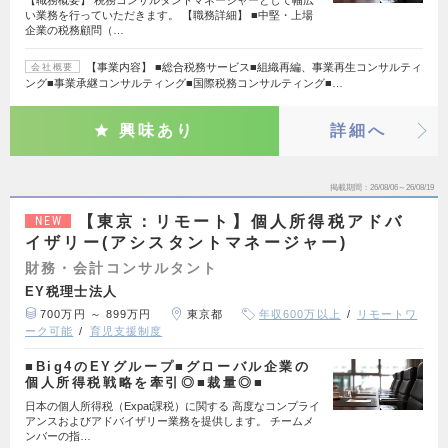
い業務を行っていただきます。 【職務詳細】 ■中堅・上場
企業の税務顧問（…
【事業内容】 ■総合税務サービス■組織再編、事業再生コンサルティ
会社概要
ング■事業承継コンサルティング■国際税務コンサルティング■…
興味あり
詳細へ
掲載期間
26/08/06～26/08/19
【東京：リモート】個人所得税アドバ
NEW
イザリー(アシスタントマネージャー)
財務・会計コンサルタント
EY税理士法人
700万円 ～ 899万円
東京都
年収600万以上
リモートワ
ーク可能
育児支援制度
■Big4のEYグループ■グローバル企業の
個人所得税戦略を牽引◎■裁量◎■
日本の個人所得税（Expat課税）に関する 高度なコンプライ
アンスおよびアドバイザリー業務を提供します。 チームメ
ンバーの指…