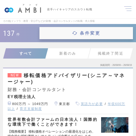
若手ハイキャリアのスカウト転職
その他(インフラ・教育・官公庁など)の財務・会計コンサルタントの転職・求人情報
137
条件変更
件
すべて
新着のみ
掲載終了間近
掲載期間
26/08/06～26/08/19
移転価格アドバイザリー(シニア～マネ
NEW
ージャー)
財務・会計コンサルタント
EY税理士法人
800万円 ～ 1049万円
東京都
英語力が必要
年収600万
以上
育児支援制度
世界有数会計ファームの日本法人！国際的
な環境下で働くことができます！
【職務概要】 移転価格オペレーションの最適化をはじめ、