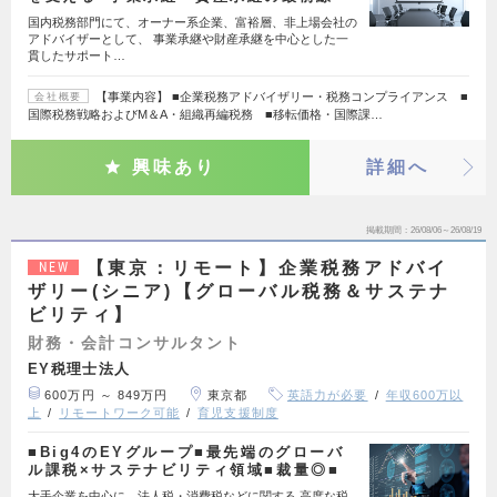
国内税務部門にて、オーナー系企業、富裕層、非上場会社の
アドバイザーとして、 事業承継や財産承継を中心とした一
貫したサポート…
【事業内容】 ■企業税務アドバイザリー・税務コンプライアンス ■
会社概要
国際税務戦略およびM＆A・組織再編税務 ■移転価格・国際課…
興味あり
詳細へ
掲載期間
26/08/06～26/08/19
【東京：リモート】企業税務アドバイ
NEW
ザリー(シニア)【グローバル税務＆サステナ
ビリティ】
財務・会計コンサルタント
EY税理士法人
600万円 ～ 849万円
東京都
英語力が必要
年収600万以
上
リモートワーク可能
育児支援制度
■Big4のEYグループ■最先端のグローバ
ル課税×サステナビリティ領域■裁量◎■
大手企業を中心に、法人税・消費税などに関する 高度な税