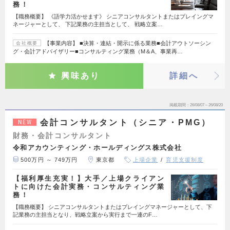
務！
【職務概要】 《語学力活かせます》 シニアコンサルタントまたはプレイングマ
ネージャーとして、 下記業務の主担当として、 戦略立案…
【事業内容】 ■決算・連結・開示に係る業務■会計アウトソーシン
会社概要
グ・会計アドバイザリー■コンサルティング業務（M＆A、事業再…
興味あり
詳細へ
掲載期間
26/08/07～26/08/20
会計コンサルタント（シニア・PMG）
NEW
財務・会計コンサルタント
令和アカウンティング・ホールディングス株式会社
500万円 ～ 749万円
東京都
上場企業
育児支援制度
【福利厚生充実！】大手／上場クライアン
トに向けた会計実務・コンサルティング業
務！
【職務概要】 シニアコンサルタントまたはプレイングマネージャーとして、下
記業務の主担当となり、戦略立案から実行まで一連のF…