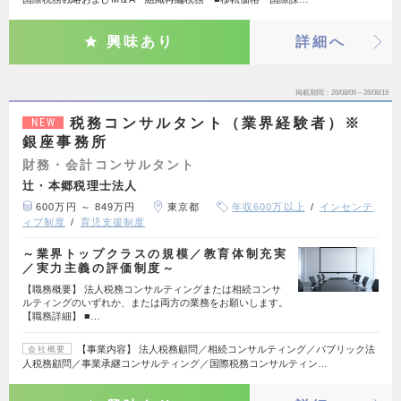
興味あり
詳細へ
掲載期間
26/08/06～26/08/19
税務コンサルタント（業界経験者）※
NEW
銀座事務所
財務・会計コンサルタント
辻・本郷税理士法人
600万円 ～ 849万円
東京都
年収600万以上
インセンテ
ィブ制度
育児支援制度
～業界トップクラスの規模／教育体制充実
／実力主義の評価制度～
【職務概要】 法人税務コンサルティングまたは相続コンサ
ルティングのいずれか、または両方の業務をお願いします。
【職務詳細】 ■…
【事業内容】 法人税務顧問／相続コンサルティング／パブリック法
会社概要
人税務顧問／事業承継コンサルティング／国際税務コンサルティン…