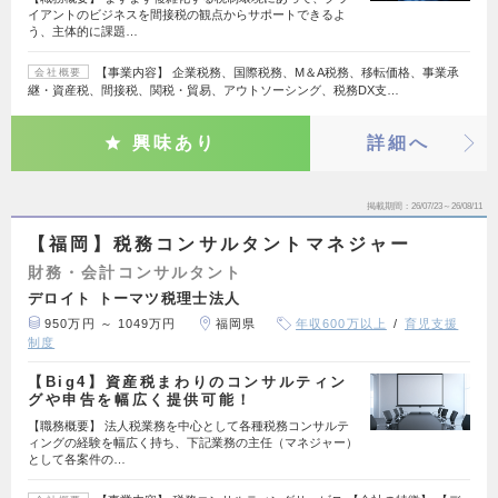
イアントのビジネスを間接税の観点からサポートできるよ
う、主体的に課題…
【事業内容】 企業税務、国際税務、M＆A税務、移転価格、事業承
会社概要
継・資産税、間接税、関税・貿易、アウトソーシング、税務DX支…
興味あり
詳細へ
掲載期間
26/07/23～26/08/11
【福岡】税務コンサルタントマネジャー
財務・会計コンサルタント
デロイト トーマツ税理士法人
950万円 ～ 1049万円
福岡県
年収600万以上
育児支援
制度
【Big4】資産税まわりのコンサルティン
グや申告を幅広く提供可能！
【職務概要】 法人税業務を中心として各種税務コンサルテ
ィングの経験を幅広く持ち、下記業務の主任（マネジャー）
として各案件の…