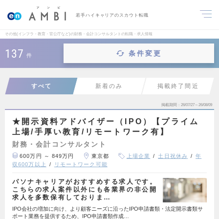
若手ハイキャリアのスカウト転職
その他(インフラ・教育・官公庁など)の財務・会計コンサルタントの転職・求人情報
137
条件変更
件
すべて
新着のみ
掲載終了間近
掲載期間
26/07/27～26/08/09
★開示資料アドバイザー（IPO）【プライム
上場/手厚い教育/リモートワーク有】
財務・会計コンサルタント
600万円 ～ 849万円
東京都
上場企業
土日祝休み
年
収600万以上
リモートワーク可能
パソナキャリアがおすすめする求人です。
こちらの求人案件以外にも各業界の非公開
求人を多数保有しておりま…
IPO会社の増加に向け、より顧客ニーズに沿ったIPO申請書類・法定開示書類サ
ポート業務を提供するため、IPO申請書類作成…