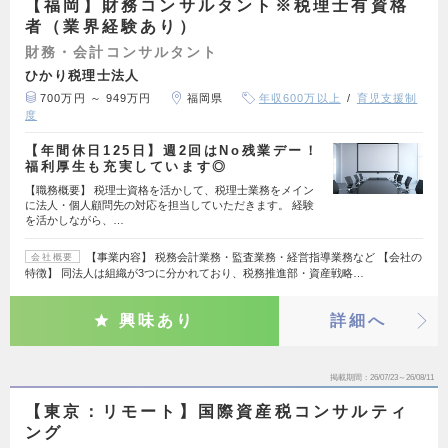
【福岡】財務コンサルタント※税理士有資格
者（業界経験あり）
財務・会計コンサルタント
ひかり税理士法人
700万円 ～ 949万円
福岡県
年収600万以上
育児支援制
度
【年間休日125日】週2回はNo残業デー！
福利厚生も充実しています◎
【職務概要】 税理士資格を活かして、税理士業務をメイン
に法人・個人顧問先の対応を担当していただきます。 経験
を活かしながら、…
【事業内容】 税務会計業務・監査業務・経営指導業務など 【会社の
会社概要
特徴】 同法人は組織が3つに分かれており、税務推進部・資産戦略…
興味あり
詳細へ
掲載期間
26/07/23～26/08/11
【東京：リモート】国際資産税コンサルティ
ング