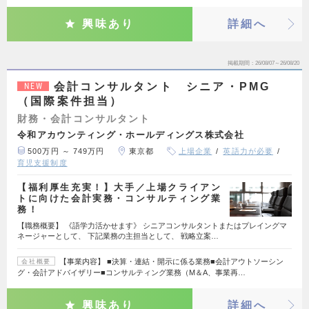
興味あり
詳細へ
掲載期間
26/08/07～26/08/20
会計コンサルタント シニア・PMG
NEW
（国際案件担当）
財務・会計コンサルタント
令和アカウンティング・ホールディングス株式会社
500万円 ～ 749万円
東京都
上場企業
英語力が必要
育児支援制度
【福利厚生充実！】大手／上場クライアン
トに向けた会計実務・コンサルティング業
務！
【職務概要】 《語学力活かせます》 シニアコンサルタントまたはプレイングマ
ネージャーとして、 下記業務の主担当として、 戦略立案…
【事業内容】 ■決算・連結・開示に係る業務■会計アウトソーシン
会社概要
グ・会計アドバイザリー■コンサルティング業務（M＆A、事業再…
興味あり
詳細へ