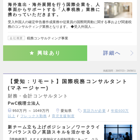
海外進出・海外展開を行う国際企業を、人
事面からサポートする「人事税務」業務に
携わっていただきます。
受入外国人の確定申告書作成業務や従業員の国際間異動に関する事および関連税
務のコンサルティング業務となります。 ◆受入外国人…
税務コンサルティング事業
会社概要
興味あり
詳細へ
掲載期間
26/07/23～26/08/11
【愛知：リモート】国際税務コンサルタント
(マネージャー)
財務・会計コンサルタント
PwC税理士法人
950万円 ～ 1049万円
愛知県
英語力が必要
年収600万
以上
フレックス勤務
育児支援制度
新チーム立ち上げポジション／ワークライ
フバランス◎／英語スキルを活かせる
【職務概要】 ますます複雑化する税制環境にあって、クラ