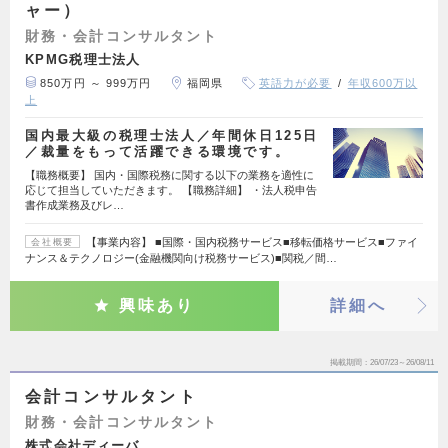
ャー）
財務・会計コンサルタント
KPMG税理士法人
850万円 ～ 999万円
福岡県
英語力が必要
年収600万以
上
国内最大級の税理士法人／年間休日125日
／裁量をもって活躍できる環境です。
【職務概要】 国内・国際税務に関する以下の業務を適性に
応じて担当していただきます。 【職務詳細】 ・法人税申告
書作成業務及びレ…
【事業内容】 ■国際・国内税務サービス■移転価格サービス■ファイ
会社概要
ナンス＆テクノロジー(金融機関向け税務サービス)■関税／間…
興味あり
詳細へ
掲載期間
26/07/23～26/08/11
会計コンサルタント
財務・会計コンサルタント
株式会社ディーバ