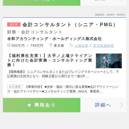
掲載期間
26/08/07～26/08/20
会計コンサルタント（シニア・PMG）
NEW
財務・会計コンサルタント
令和アカウンティング・ホールディングス株式会社
500万円 ～ 749万円
東京都
上場企業
育児支援制度
【福利厚生充実！】大手／上場クライアン
トに向けた会計実務・コンサルティング業
務！
【職務概要】 シニアコンサルタントまたはプレイングマネージャーとして、下
記業務の主担当となり、戦略立案から実行まで一連のF…
【事業内容】 ■決算・連結・開示に係る業務■会計アウトソーシン
会社概要
グ・会計アドバイザリー■コンサルティング業務（M＆A、事業再…
興味あり
詳細へ