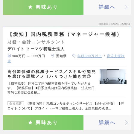
興味あり
詳細へ
掲載期間
26/07/23～26/08/11
【愛知】国内税務業務（マネージャー候補）
財務・会計コンサルタント
デロイト トーマツ税理士法人
900万円 ～ 999万円
愛知県
年収600万以上
育児支援制
度
高付加価値の税務サービス／スキルや知見
を磨ける環境／メリハリつけた働き方◎
【職務概要】 同社にて国内税務業務を行っていただきま
す。 【職務詳細】 ■日系企業向け国内税務業務 ・法人の日
常的な相談に係る税…
【事業内容】 税務コンサルティングサービス 【会社の特徴】 【デ
会社概要
ロイトについて】 デロイト トーマツ税理士法人は、全国規模の税理…
興味あり
詳細へ