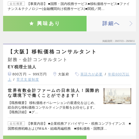
【事業内容】 ■国際・国内税務サービス■移転価格サービス■ファイ
会社概要
ナンス＆テクノロジー(金融機関向け税務サービス)■関税／間…
興味あり
詳細へ
掲載期間
26/07/23～26/08/11
【大阪】移転価格コンサルタント
財務・会計コンサルタント
EY税理士法人
800万円 ～ 999万円
大阪府
英語力が必要
年収600万以
上
育児支援制度
世界有数会計ファームの日本法人！国際的
な環境下で働くことができます！
【職務概要】 移転価格オペレーションの最適化をはじめ、
総合的な移転価格コンサルティング全般をお任せします。
【職務詳細】 ■グ…
【事業内容】 ■企業税務アドバイザリー・税務コンプライアンス ■
会社概要
国際税務戦略およびM＆A・組織再編税務 ■移転価格・国際課…