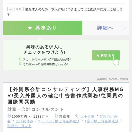
匿名求人のため、求人詳細につきましてはご面談時にお伝え致しま
会社概要
す。
興味あり
詳細へ
興味のある求人に
チェックをつけよう!
興味あり
スカウトのマッチング精度があがる!
その求人への合格可能性がわかる!
掲載期間
26/07/23～26/08/31
【外資系会計コンサルティング】人事税務MG
R/受入外国人の確定申告書作成業務/従業員の
国際間異動
財務・会計コンサルタント
1000万円 ～ 1199万円
東京都
大手企業
英語力が必
要
土日祝休み
3,000万円以上資金調達済
1億円以上資金調達済
年収600万以上