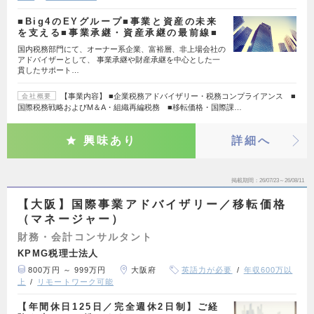
■Big4のEYグループ■事業と資産の未来
を支える■事業承継・資産承継の最前線■
国内税務部門にて、オーナー系企業、富裕層、非上場会社の
アドバイザーとして、 事業承継や財産承継を中心とした一
貫したサポート…
【事業内容】 ■企業税務アドバイザリー・税務コンプライアンス ■
会社概要
国際税務戦略およびM＆A・組織再編税務 ■移転価格・国際課…
興味あり
詳細へ
掲載期間
26/07/23～26/08/11
【大阪】国際事業アドバイザリー／移転価格
（マネージャー）
財務・会計コンサルタント
KPMG税理士法人
800万円 ～ 999万円
大阪府
英語力が必要
年収600万以
上
リモートワーク可能
【年間休日125日／完全週休2日制】ご経