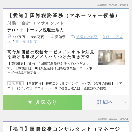
掲載期間
26/07/23～26/08/11
【愛知】国際税務業務（マネージャー候補）
財務・会計コンサルタント
デロイト トーマツ税理士法人
900万円 ～ 999万円
愛知県
英語力が必要
年収600万以
上
育児支援制度
高付加価値の税務サービス／スキルや知見
を磨ける環境／メリハリつけた働き方◎
【職務概要】 同社にて国際税務業務を行っていただきま
す。 【職務詳細】 ■日系企業向け国際税務業務・クロスボ
ーダー組織再編支援…
【事業内容】 税務コンサルティングサービス 【会社の特徴】 【デ
会社概要
ロイトについて】 デロイト トーマツ税理士法人は、全国規模の税理…
興味あり
詳細へ
掲載期間
26/07/23～26/08/11
【福岡】国際税務コンサルタント（マネージ