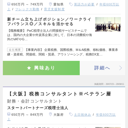
650万円 ～ 749万円
愛知県
英語力が必要
年収600万以
上
フレックス勤務
育児支援制度
新チーム立ち上げポジション／ワークライ
フバランス◎／スキルを活かせる
【職務概要】 PwC税理士法人の間接税サービスチームで
は、国内の大企業や外資系企業に対して、日本の消費税や海
外のVATやG…
【事業内容】 企業税務、国際税務、M＆A税務、移転価格、事業承
会社概要
継・資産税、間接税、関税・貿易、アウトソーシング、税務DX支…
興味あり
詳細へ
掲載期間
26/07/23～26/08/11
【大阪】税務コンサルタント※ベテラン層
財務・会計コンサルタント
スタートパートナーズ税理士法人
650万円 ～ 849万円
大阪府
土日祝休み
年収600万以
上