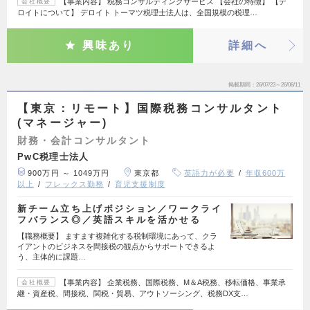
【事業内容】 税務コンサルティングサービス 【会社の特徴】 【デ
会社概要
ロイトについて】 デロイト トーマツ税理士法人は、全国規模の税理…
興味あり
詳細へ
掲載期間
26/07/23～26/08/11
【東京：リモート】国際税務コンサルタント
(マネージャー)
財務・会計コンサルタント
PwC税理士法人
900万円 ～ 1049万円
東京都
英語力が必要
年収600万
以上
フレックス勤務
育児支援制度
新チーム立ち上げポジション／ワークライ
フバランス◎／英語スキルを活かせる
【職務概要】 ますます複雑化する税制環境にあって、クラ
イアントのビジネスを間接税の観点からサポートできるよ
う、主体的に課題…
【事業内容】 企業税務、国際税務、M＆A税務、移転価格、事業承
会社概要
継・資産税、間接税、関税・貿易、アウトソーシング、税務DX支…