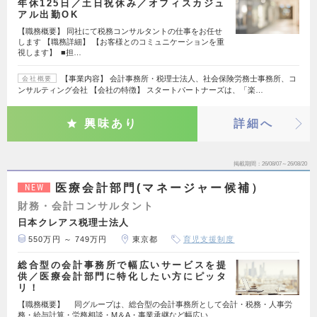
年休125日／土日祝休み／オフィスカジュ
アル出勤OK
【職務概要】 同社にて税務コンサルタントの仕事をお任せ
します 【職務詳細】 【お客様とのコミュニケーションを重
視します】 ■担…
【事業内容】 会計事務所・税理士法人、社会保険労務士事務所、コ
会社概要
ンサルティング会社 【会社の特徴】 スタートパートナーズは、「楽…
興味あり
詳細へ
掲載期間
26/08/07～26/08/20
医療会計部門(マネージャー候補）
NEW
財務・会計コンサルタント
日本クレアス税理士法人
550万円 ～ 749万円
東京都
育児支援制度
総合型の会計事務所で幅広いサービスを提
供／医療会計部門に特化したい方にピッタ
リ！
【職務概要】 同グループは、総合型の会計事務所として会計・税務・人事労
務・給与計算・労務相談・M＆A・事業承継など幅広い…