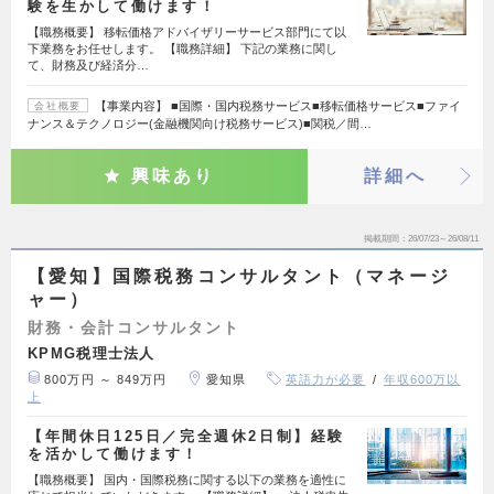
験を生かして働けます！
【職務概要】 移転価格アドバイザリーサービス部門にて以
下業務をお任せします。 【職務詳細】 下記の業務に関し
て、財務及び経済分…
【事業内容】 ■国際・国内税務サービス■移転価格サービス■ファイ
会社概要
ナンス＆テクノロジー(金融機関向け税務サービス)■関税／間…
興味あり
詳細へ
掲載期間
26/07/23～26/08/11
【愛知】国際税務コンサルタント（マネージ
ャー）
財務・会計コンサルタント
KPMG税理士法人
800万円 ～ 849万円
愛知県
英語力が必要
年収600万以
上
【年間休日125日／完全週休2日制】経験
を活かして働けます！
【職務概要】 国内・国際税務に関する以下の業務を適性に