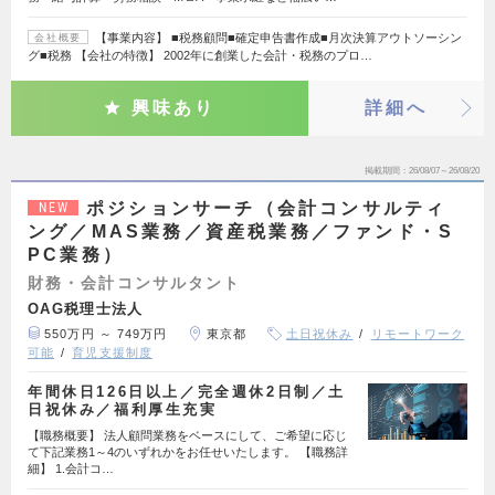
【事業内容】 ■税務顧問■確定申告書作成■月次決算アウトソーシン
会社概要
グ■税務 【会社の特徴】 2002年に創業した会計・税務のプロ…
興味あり
詳細へ
掲載期間
26/08/07～26/08/20
ポジションサーチ（会計コンサルティ
NEW
ング／MAS業務／資産税業務／ファンド・S
PC業務）
財務・会計コンサルタント
OAG税理士法人
550万円 ～ 749万円
東京都
土日祝休み
リモートワーク
可能
育児支援制度
年間休日126日以上／完全週休2日制／土
日祝休み／福利厚生充実
【職務概要】 法人顧問業務をベースにして、ご希望に応じ
て下記業務1～4のいずれかをお任せいたします。 【職務詳
細】 1.会計コ…