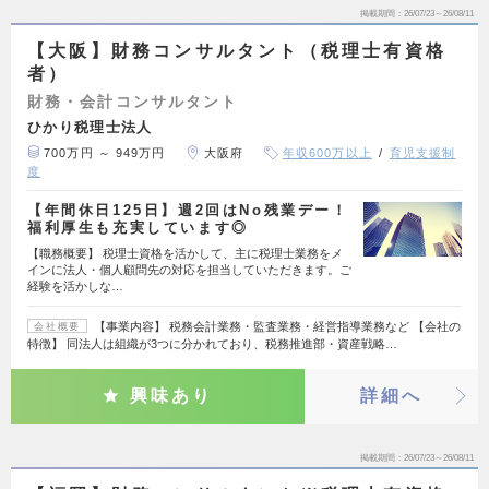
掲載期間
26/07/23～26/08/11
【大阪】財務コンサルタント（税理士有資格
者）
財務・会計コンサルタント
ひかり税理士法人
700万円 ～ 949万円
大阪府
年収600万以上
育児支援制
度
【年間休日125日】週2回はNo残業デー！
福利厚生も充実しています◎
【職務概要】 税理士資格を活かして、主に税理士業務をメ
インに法人・個人顧問先の対応を担当していただきます。ご
経験を活かしな…
【事業内容】 税務会計業務・監査業務・経営指導業務など 【会社の
会社概要
特徴】 同法人は組織が3つに分かれており、税務推進部・資産戦略…
興味あり
詳細へ
掲載期間
26/07/23～26/08/11