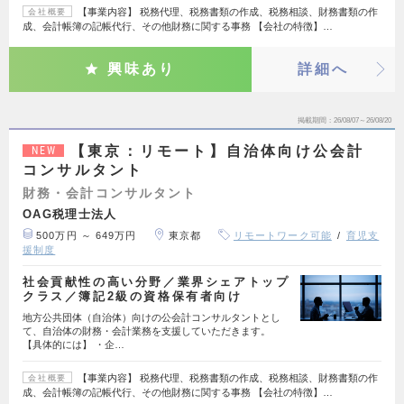
【事業内容】 税務代理、税務書類の作成、税務相談、財務書類の作
会社概要
成、会計帳簿の記帳代行、その他財務に関する事務 【会社の特徴】…
興味あり
詳細へ
掲載期間
26/08/07～26/08/20
【東京：リモート】自治体向け公会計
NEW
コンサルタント
財務・会計コンサルタント
OAG税理士法人
500万円 ～ 649万円
東京都
リモートワーク可能
育児支
援制度
社会貢献性の高い分野／業界シェアトップ
クラス／簿記2級の資格保有者向け
地方公共団体（自治体）向けの公会計コンサルタントとし
て、自治体の財務・会計業務を支援していただきます。
【具体的には】 ・企…
【事業内容】 税務代理、税務書類の作成、税務相談、財務書類の作
会社概要
成、会計帳簿の記帳代行、その他財務に関する事務 【会社の特徴】…