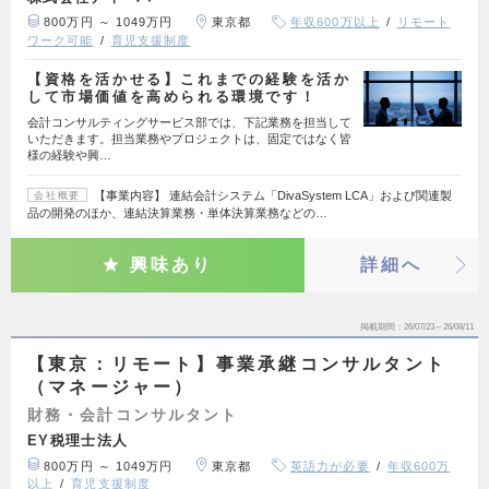
800万円 ～ 1049万円
東京都
年収600万以上
リモート
ワーク可能
育児支援制度
【資格を活かせる】これまでの経験を活か
して市場価値を高められる環境です！
会計コンサルティングサービス部では、下記業務を担当して
いただきます。担当業務やプロジェクトは、固定ではなく皆
様の経験や興…
【事業内容】 連結会計システム「DivaSystem LCA」および関連製
会社概要
品の開発のほか、連結決算業務・単体決算業務などの…
興味あり
詳細へ
掲載期間
26/07/23～26/08/11
【東京：リモート】事業承継コンサルタント
（マネージャー）
財務・会計コンサルタント
EY税理士法人
800万円 ～ 1049万円
東京都
英語力が必要
年収600万
以上
育児支援制度