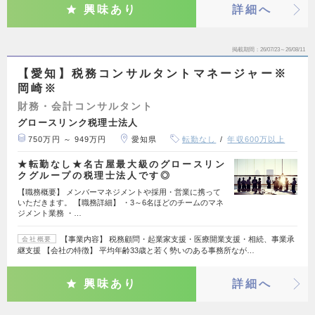
興味あり
詳細へ
掲載期間
26/07/23～26/08/11
【愛知】税務コンサルタントマネージャー※
岡崎※
財務・会計コンサルタント
グロースリンク税理士法人
750万円 ～ 949万円
愛知県
転勤なし
年収600万以上
★転勤なし★名古屋最大級のグロースリン
クグループの税理士法人です◎
【職務概要】 メンバーマネジメントや採用・営業に携って
いただきます。 【職務詳細】 ・3～6名ほどのチームのマネ
ジメント業務 ・…
【事業内容】 税務顧問・起業家支援・医療開業支援・相続、事業承
会社概要
継支援 【会社の特徴】 平均年齢33歳と若く勢いのある事務所なが…
興味あり
詳細へ