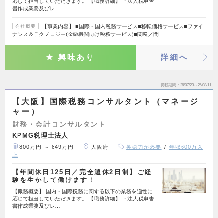
応じて担当していただきます。 【職務詳細】 ・法人税申告
書作成業務及びレ…
【事業内容】 ■国際・国内税務サービス■移転価格サービス■ファイ
会社概要
ナンス＆テクノロジー(金融機関向け税務サービス)■関税／間…
興味あり
詳細へ
掲載期間
26/07/23～26/08/11
【大阪】国際税務コンサルタント（マネージ
ャー）
財務・会計コンサルタント
KPMG税理士法人
800万円 ～ 849万円
大阪府
英語力が必要
年収600万以
上
【年間休日125日／完全週休2日制】ご経
験を生かして働けます！
【職務概要】 国内・国際税務に関する以下の業務を適性に
応じて担当していただきます。 【職務詳細】 ・法人税申告
書作成業務及びレ…