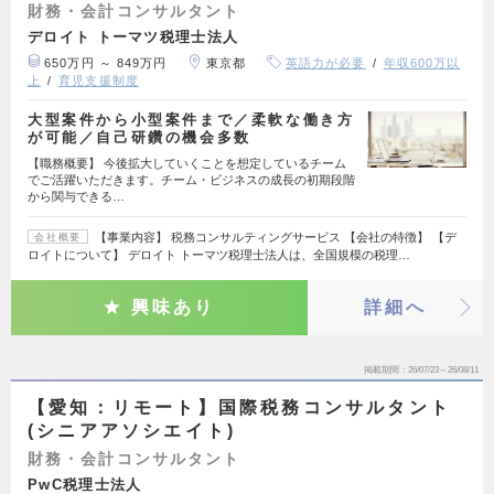
財務・会計コンサルタント
デロイト トーマツ税理士法人
650万円 ～ 849万円
東京都
英語力が必要
年収600万以
上
育児支援制度
大型案件から小型案件まで／柔軟な働き方
が可能／自己研鑽の機会多数
【職務概要】 今後拡大していくことを想定しているチーム
でご活躍いただきます。チーム・ビジネスの成長の初期段階
から関与できる…
【事業内容】 税務コンサルティングサービス 【会社の特徴】 【デ
会社概要
ロイトについて】 デロイト トーマツ税理士法人は、全国規模の税理…
興味あり
詳細へ
掲載期間
26/07/23～26/08/11
【愛知：リモート】国際税務コンサルタント
(シニアアソシエイト)
財務・会計コンサルタント
PwC税理士法人