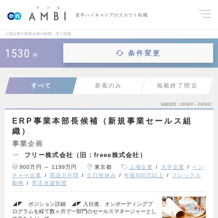
若手ハイキャリアのスカウト転職
上場企業の事業企画の転職・求人情報
1530
条件変更
件
すべて
新着のみ
掲載終了間近
掲載期間
26/08/07～26/08/20
ERP事業本部長候補（新規事業セールス組
織）
事業企画
フリー株式会社（旧：freee株式会社）
900万円 ～ 1199万円
東京都
上場企業
大手企業
ベン
チャー企業
英語力不問
土日祝休み
年収600万以上
フレックス
勤務
育児支援制度
◢◤ ポジション詳細 ◢◤ 入社後、オンボーディングプ
ログラムを経て数ヶ月で一部門のセールスマネージャーとし