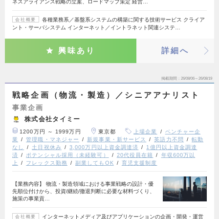
ネスアライアンス戦略の立案、ロードマップ策定 経営…
各種業務系／基盤系システムの構築に関する技術サービス クライア
会社概要
ント・サーバシステム インターネット／イントラネット関連システ…
興味あり
詳細へ
掲載期間
26/08/06～26/08/19
戦略企画（物流・製造）／シニアアナリスト
事業企画
株式会社タイミー
1200万円 ～ 1999万円
東京都
上場企業
ベンチャー企
業
管理職・マネジャー
新規事業・新サービス
英語力不問
転勤
なし
土日祝休み
3,000万円以上資金調達済
1億円以上資金調達
済
ポテンシャル採用（未経験可）
20代役員在籍
年収600万以
上
フレックス勤務
副業してもOK
育児支援制度
【業務内容】 物流・製造領域における事業戦略の設計・優
先順位付けから、投資/継続/撤退判断に必要な材料づくり、
施策の事業貢…
インターネットメディア及びアプリケーションの企画・開発・運営
会社概要