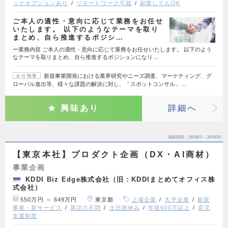
ックオプションあり
リモートワーク可能
副業してもOK
ご本人の適性・意向に応じて業務をお任せ
いたします。 以下のようなテーマを取り
まとめ、自ら推進するポジシ…
ー業務内容 ご本人の適性・意向に応じて業務をお任せいたします。 以下のよう
なテーマを取りまとめ、自ら推進するポジションになり…
新規事業開発における業界研究やニーズ調査、マーケティング、グ
会社概要
ローバル進出等、様々な課題の解決に対し、「スポットコンサル」…
興味あり
詳細へ
掲載期間
26/08/07～26/08/20
【東京本社】プロダクト企画（DX・AI商材）
事業企画
KDDI Biz Edge株式会社（旧：KDDIまとめてオフィス株
式会社）
550万円 ～ 649万円
東京都
上場企業
大手企業
新規
事業・新サービス
英語力不問
土日祝休み
年収600万以上
育児
支援制度