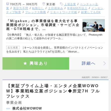
700万円 ～ 999万円
東京都
上場企業
ベンチャー企
業
英語力不問
転勤なし
土日祝休み
年収600万以上
インセン
ティブ制度
フレックス勤務
リモートワーク可能
副業してもOK
「Migakun」の事業価値を最大化する事
業開発ポジション。市場調査・サービス企
画・GTM戦略まで、…
【仕事内容】 「無人・省人化」が加速する施設運営市場において、Photosynth
の第二の事業の柱として成長中のギグワーカ…
［キーレス社会を創造し、世界規模のインパクトとイノベーション
会社概要
を生み出す］ 私たちはクラウドとIoTを活用した「Akerun…
興味あり
詳細へ
掲載期間
26/08/04～26/08/17
【東証プライム上場・エンタメ企業WOWO
W】事業戦略立案ポジション◆所定7H フル
フレックス
事業企画
株式会社WOWOW