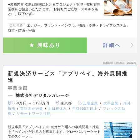
■業務内容 次期戦闘機におけるプロジェクト管理・技術管理
業務をご担当いただきます。 お持ちのご経験・スキルをも
とに、以下いず…
エナジー、プラント・インフラ、物流・冷熱・ドライブシステム、
会社概要
航空・防衛・宇宙
興味あり
詳細へ
掲載期間
26/08/03～26/08/16
新規決済サービス「アプリペイ」海外展開推
進
事業企画
株式会社デジタルガレージ
650万円 ～ 1199万円
東京都
上場企業
大手企業
海外
折衝
英語力が必要
土日祝休み
年収600万以上
フレックス勤
務
リモートワーク可能
新規事業「アプリペイ」※1の海外市場への事業開発・推進
を担っていただける方を募集します。グローバルマーケット
でのスケーラ…