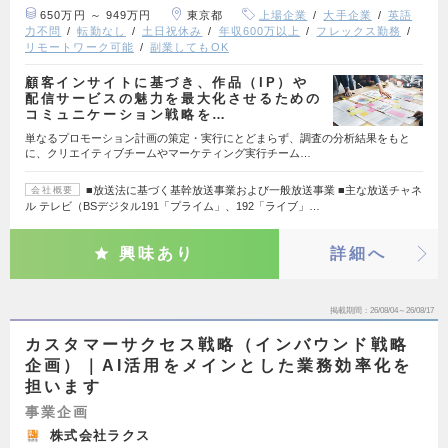
650万円 ～ 949万円
東京都
上場企業
大手企業
英語
力不問
転勤なし
土日祝休み
年収600万以上
フレックス勤務
リモートワーク可能
副業してもOK
顧客インサイトに基づき、作品（IP）や
配信サービスの魅力を最大化させるための
コミュニケーション戦略を…
単なるプロモーション計画の策定・実行にとどまらず、調査の分析結果をもと
に、クリエイティブチームやマーケティング実行チーム…
■放送法に基づく基幹放送事業および一般放送事業 ■主な放送チャネ
会社概要
ル テレビ（BSデジタル191「プライム」、192「ライブ」…
興味あり
詳細へ
掲載期間
26/08/04～26/08/17
カスタマーサクセス戦略（インバウンド戦略
企画）｜AI活用をメインとした業務効率化を
担います
事業企画
株式会社ラクス