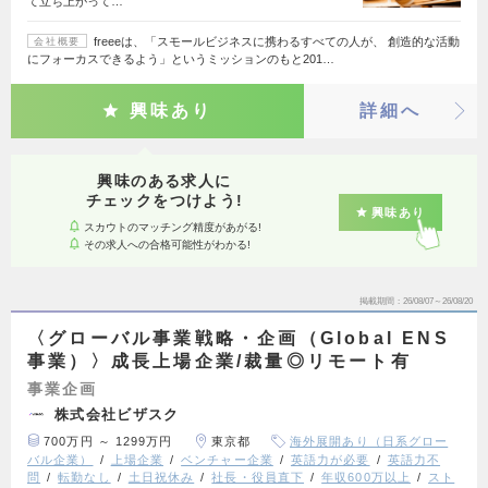
て立ち上がって…
freeeは、「スモールビジネスに携わるすべての人が、 創造的な活動
会社概要
にフォーカスできるよう」というミッションのもと201…
興味あり
詳細へ
興味のある求人に
チェックをつけよう!
興味あり
スカウトのマッチング精度があがる!
その求人への合格可能性がわかる!
掲載期間
26/08/07～26/08/20
〈グローバル事業戦略・企画（Global ENS
事業）〉成長上場企業/裁量◎リモート有
事業企画
株式会社ビザスク
700万円 ～ 1299万円
東京都
海外展開あり（日系グロー
バル企業）
上場企業
ベンチャー企業
英語力が必要
英語力不
問
転勤なし
土日祝休み
社長・役員直下
年収600万以上
スト