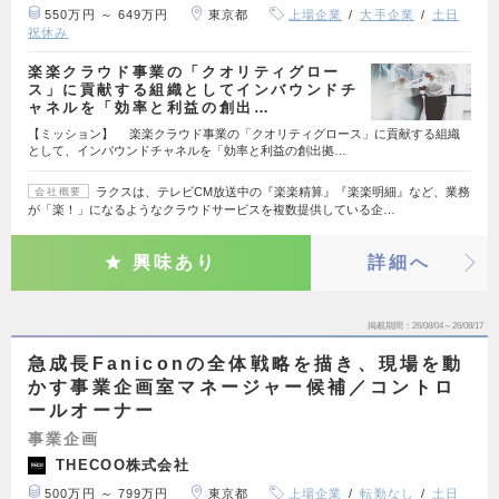
550万円 ～ 649万円
東京都
上場企業
大手企業
土日
祝休み
楽楽クラウド事業の「クオリティグロー
ス」に貢献する組織としてインバウンドチ
ャネルを「効率と利益の創出…
【ミッション】 楽楽クラウド事業の「クオリティグロース」に貢献する組織
として、インバウンドチャネルを「効率と利益の創出拠…
ラクスは、テレビCM放送中の『楽楽精算』『楽楽明細』など、業務
会社概要
が「楽！」になるようなクラウドサービスを複数提供している企…
興味あり
詳細へ
掲載期間
26/08/04～26/08/17
急成長Faniconの全体戦略を描き、現場を動
かす事業企画室マネージャー候補／コントロ
ールオーナー
事業企画
THECOO株式会社
500万円 ～ 799万円
東京都
上場企業
転勤なし
土日