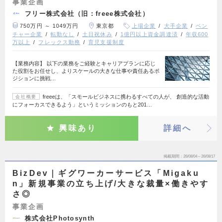
事業企画
フリー株式会社（旧：freee株式会社）
750万円 ～ 1049万円
東京都
上場企業
大手企業
ベン
チャー企業
転勤なし
土日祝休み
1億円以上資金調達済
年収600
万以上
フレックス勤務
育児支援制度
【業務内容】 以下の業務をご経験とキャリアプランに応じ
た役割をお任せし、よりスケールの大きな仕事や責任あるポ
ジションに挑戦…
freeeは、「スモールビジネスに携わるすべての人が、 創造的な活動
会社概要
にフォーカスできるよう」というミッションのもと201…
興味あり
詳細へ
掲載期間
26/08/04～26/08/17
BizDev｜ギグワーカーサービス「Migaku
n」新規事業の立ち上げ/大きな裁量×働きやす
さ◎
事業企画
株式会社Photosynth