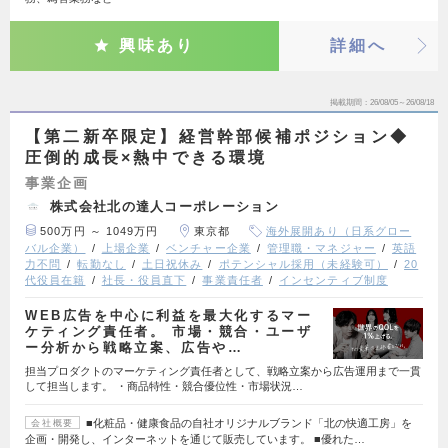
興味あり
詳細へ
掲載期間
26/08/05～26/08/18
【第二新卒限定】経営幹部候補ポジション◆
圧倒的成長×熱中できる環境
事業企画
株式会社北の達人コーポレーション
500万円 ～ 1049万円
東京都
海外展開あり（日系グロー
バル企業）
上場企業
ベンチャー企業
管理職・マネジャー
英語
力不問
転勤なし
土日祝休み
ポテンシャル採用（未経験可）
20
代役員在籍
社長・役員直下
事業責任者
インセンティブ制度
WEB広告を中心に利益を最大化するマー
ケティング責任者。 市場・競合・ユーザ
ー分析から戦略立案、広告や…
担当プロダクトのマーケティング責任者として、戦略立案から広告運用まで一貫
して担当します。 ・商品特性・競合優位性・市場状況…
■化粧品・健康食品の自社オリジナルブランド「北の快適工房」を
会社概要
企画・開発し、インターネットを通じて販売しています。 ■優れた…