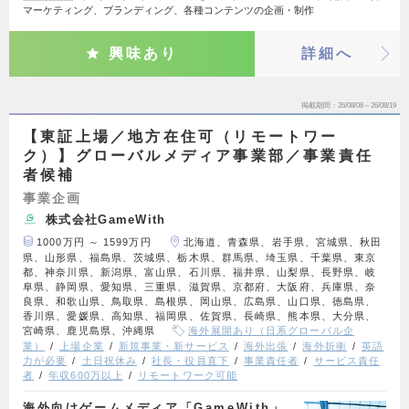
マーケティング、ブランディング、各種コンテンツの企画・制作
興味あり
詳細へ
掲載期間
26/08/06～26/08/19
【東証上場／地方在住可（リモートワー
ク）】グローバルメディア事業部／事業責任
者候補
事業企画
株式会社GameWith
1000万円 ～ 1599万円
北海道、青森県、岩手県、宮城県、秋田
県、山形県、福島県、茨城県、栃木県、群馬県、埼玉県、千葉県、東京
都、神奈川県、新潟県、富山県、石川県、福井県、山梨県、長野県、岐
阜県、静岡県、愛知県、三重県、滋賀県、京都府、大阪府、兵庫県、奈
良県、和歌山県、鳥取県、島根県、岡山県、広島県、山口県、徳島県、
香川県、愛媛県、高知県、福岡県、佐賀県、長崎県、熊本県、大分県、
宮崎県、鹿児島県、沖縄県
海外展開あり（日系グローバル企
業）
上場企業
新規事業・新サービス
海外出張
海外折衝
英語
力が必要
土日祝休み
社長・役員直下
事業責任者
サービス責任
者
年収600万以上
リモートワーク可能
海外向けゲームメディア「GameWith」