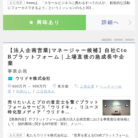
freeeは、「スモールビジネスに携わるすべての人が、 創造的な活動
会社概要
にフォーカスできるよう」というミッションのもと201…
興味あり
詳細へ
掲載期間
26/08/06～26/08/19
【法人企画営業|マネージャー候補】自社Cto
Bプラットフォーム｜上場直後の急成長中企
業
事業企画
ウリドキ株式会社
600万円 ～ 999万円
東京都
上場企業
ベンチャー企
業
転勤なし
土日祝休み
売りたい人とプロの査定士を繋ぐプラット
フォームサービス「ウリドキ」、リユース
特化型メディア「ウリドキ…
【業務内容】 ITプラットフォーム企業の法人企画営業における事業責任者候補と
して、契約獲得に関するKPI管理・実行、メンバ…
私たちウリドキ株式会社は、『世界を変えるCtoBプラットフォーム
会社概要