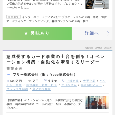
い労働力供給モデルの企画から実行までを、プロジェクトマ
ネージャーとし…
インターネットメディア及びアプリケーションの企画・開発・運営
会社概要
マーケティング、ブランディング、各種コンテンツの企画・制作
興味あり
詳細へ
掲載期間
26/08/06～26/08/19
急成長するカード事業の土台を創る！オペレ
ーション構築・自動化を牽引するリーダー
事業企画
フリー株式会社（旧：freee株式会社）
600万円 ～ 799万円
東京都
上場企業
大手企業
ベン
チャー企業
新規事業・新サービス
土日祝休み
年収600万以上
フレックス勤務
育児支援制度
【業務内容】 ≪ミッション≫ (1)カード事業における強固な
事務・Ops体制の確立 カードの発行・配送、不備対応、支
払いな…