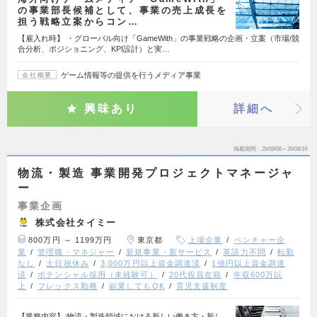
の事業部長候補として、事業の売上成長を
担う戦略立案からコン…
【雇入れ時】 ・グローバル向け「GameWith」の事業戦略の企画・立案（市場/競
合分析、ポジショニング、KPI設計）と実…
ゲーム情報等の提供を行うメディア事業
会社概要
興味あり
詳細へ
掲載期間
26/08/06～26/08/19
物流・製造 事業開発プロジェクトマネージャ
ー
事業企画
株式会社タイミー
800万円 ～ 1199万円
東京都
上場企業
ベンチャー企
業
管理職・マネジャー
新規事業・新サービス
英語力不問
転勤
なし
土日祝休み
3,000万円以上資金調達済
1億円以上資金調達
済
ポテンシャル採用（未経験可）
20代役員在籍
年収600万以
上
フレックス勤務
副業してもOK
育児支援制度
【業務内容】 物流・製造領域における新しい働き方・新し