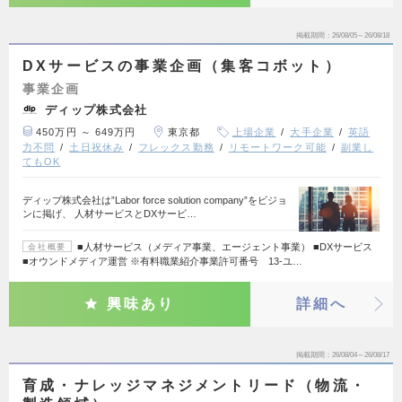
掲載期間
26/08/05～26/08/18
DXサービスの事業企画（集客コボット）
事業企画
ディップ株式会社
450万円 ～ 649万円
東京都
上場企業
大手企業
英語
力不問
土日祝休み
フレックス勤務
リモートワーク可能
副業し
てもOK
ディップ株式会社は”Labor force solution company”をビジョ
ンに掲げ、 人材サービスとDXサービ…
■人材サービス（メディア事業、エージェント事業） ■DXサービス
会社概要
■オウンドメディア運営 ※有料職業紹介事業許可番号 13-ユ…
興味あり
詳細へ
掲載期間
26/08/04～26/08/17
育成・ナレッジマネジメントリード（物流・