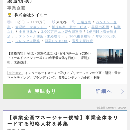
製造領域）
事業企画
株式会社タイミー
800万円 ～ 1199万円
東京都
上場企業
ベンチャー企
業
管理職・マネジャー
新規事業・新サービス
英語力不問
転勤
なし
土日祝休み
3,000万円以上資金調達済
1億円以上資金調達
済
ポテンシャル採用（未経験可）
20代役員在籍
年収600万以
上
フレックス勤務
副業してもOK
育児支援制度
【業務内容】 物流・製造領域における社内チーム（CSM・
フィールドマネジャー等）の成果最大化を目的に、課題抽
出、改善設計、…
インターネットメディア及びアプリケーションの企画・開発・運営
会社概要
マーケティング、ブランディング、各種コンテンツの企画・制作
興味あり
詳細へ
掲載期間
26/08/04～26/08/17
【事業企画マネージャー候補】事業全体をリ
ードする戦略人材を募集