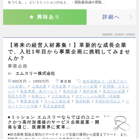
をつくる。』 というミッションのもと、 ・買取最高値や買取…
興味あり
詳細へ
掲載期間
26/08/06～26/08/19
【将来の経営人材募集！】革新的な成長企業
で、入社1年目から事業企画に挑戦してみませ
んか？
事業企画
エムスリー株式会社
600万円 ～ 1999万円
東京都
海外展開あり（日系グロー
バル企業）
上場企業
大手企業
ベンチャー企業
管理職・マネジ
ャー
新規事業・新サービス
海外出張
海外折衝
英語力が必要
英語力不問
転勤なし
土日祝休み
ポテンシャル採用（未経験
可）
事業責任者
サービス責任者
海外転勤
年収600万以上
リ
モートワーク可能
育児支援制度
■ミッション エムスリーならではのユニー
クかつ高付加価値のサービス企画提案・開
発を通じ、医療業界に変革…
■担当業務 製薬企業向けマーケティング支援の運用から提案までリード、また、