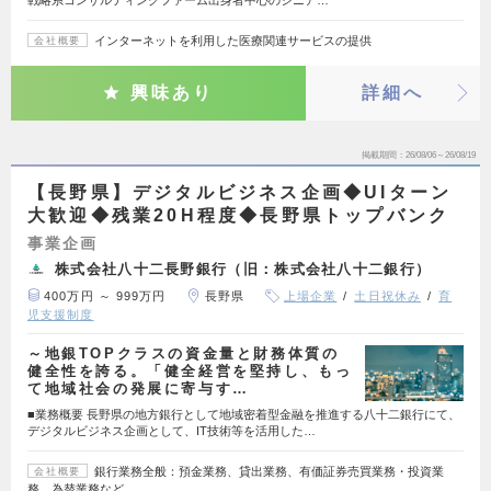
戦略系コンサルティングファーム出身者中心のシニア…
インターネットを利用した医療関連サービスの提供
会社概要
興味あり
詳細へ
掲載期間
26/08/06～26/08/19
【長野県】デジタルビジネス企画◆UIターン
大歓迎◆残業20H程度◆長野県トップバンク
事業企画
株式会社八十二長野銀行（旧：株式会社八十二銀行）
400万円 ～ 999万円
長野県
上場企業
土日祝休み
育
児支援制度
～地銀TOPクラスの資金量と財務体質の
健全性を誇る。「健全経営を堅持し、もっ
て地域社会の発展に寄与す…
■業務概要 長野県の地方銀行として地域密着型金融を推進する八十二銀行にて、
デジタルビジネス企画として、IT技術等を活用した…
銀行業務全般：預金業務、貸出業務、有価証券売買業務・投資業
会社概要
務、為替業務など