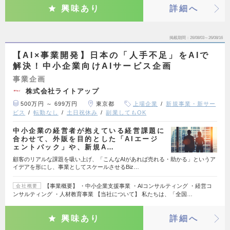
興味あり
詳細へ
掲載期間
26/08/03～26/08/16
【AI×事業開発】日本の「人手不足」をAIで
解決！中小企業向けAIサービス企画
事業企画
株式会社ライトアップ
500万円 ～ 699万円
東京都
上場企業
新規事業・新サー
ビス
転勤なし
土日祝休み
副業してもOK
中小企業の経営者が抱えている経営課題に
合わせて、外販を目的とした「AIエージ
ェントパック」や、新規A…
顧客のリアルな課題を吸い上げ、「こんなAIがあれば売れる・助かる」というア
イデアを形にし、事業としてスケールさせるBiz…
【事業概要】 ・中小企業支援事業 ・AIコンサルティング ・経営コ
会社概要
ンサルティング ・人材教育事業 【当社について】 私たちは、「全国…
興味あり
詳細へ