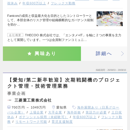
祝休み
年収600万以上
フレックス勤務
Faniconの成長と収益最大化を目的としたコントローラーと
して、本部全体のリスク管理や組織横断的なガバナンス統制
を効か…
THECOO 株式会社では、「エンタメ×IT」を軸に 2 つの事業を主力
会社概要
として展開しています。一つは会員制ファンコミュニ…
興味あり
詳細へ
掲載期間
26/08/03～26/08/16
【愛知/第二新卒歓迎】次期戦闘機のプロジェ
クト管理・技術管理業務
事業企画
三菱重工業株式会社
700万円 ～ 1049万円
愛知県
海外展開あり（日系グロー
バル企業）
上場企業
大手企業
海外折衝
英語力が必要
土日祝
休み
ポテンシャル採用（未経験可）
年収600万以上
フレックス勤
務
リモートワーク可能
育児支援制度