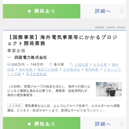
興味あり
詳細へ
掲載期間
26/08/05～26/08/18
【国際事業】海外電気事業等にかかるプロジ
ェクト開発業務
事業企画
四国電力株式会社
500万円 ～ 749万円
香川県
上場企業
大手企業
海外
出張
海外折衝
英語力が必要
土日祝休み
海外転勤
リモートワ
ーク可能
育児支援制度
（入社時） 四電グループの知見を活かし、海外での新たな
ビジネス展開を進める仕事です。 事務系・技術系問わず、
海外の電気事業等…
電気事業をはじめ、よんでんグループ全体で、エネルギーから情報
会社概要
通信、ビジネス・生活サポートまで、多用なサービスをワンストッ…
興味あり
詳細へ