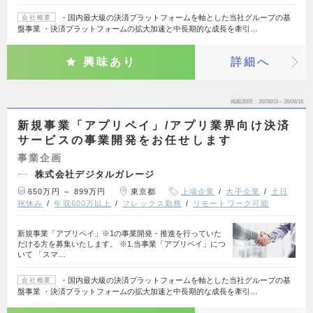
・国内最大級の決済プラットフォームを軸とした当社グループの基
会社概要
盤事業 ・決済プラットフォームの拡大加速と中長期的な成長を牽引…
興味あり
詳細へ
掲載期間
26/08/03～26/08/16
新規事業「アプリペイ」/アプリ業界向け決済
サービスの事業開発をお任せします
事業企画
株式会社デジタルガレージ
650万円 ～ 899万円
東京都
上場企業
大手企業
土日
祝休み
年収600万以上
フレックス勤務
リモートワーク可能
新規事業「アプリペイ」※1の事業開発・推進を行っていた
だける方を募集いたします。 ※1.当事業「アプリペイ」につ
いて 「スマ…
・国内最大級の決済プラットフォームを軸とした当社グループの基
会社概要
盤事業 ・決済プラットフォームの拡大加速と中長期的な成長を牽引…