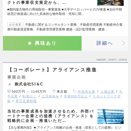
クトの事業収支策定から、…
■都内築古物件の用地取得～事業推進 ■大手デベロッパーとのJV推進 ■当社中期
経営計画達成に向けた具体的な物件取得・売却に関…
不動産に関するコンサルタント業務、不動産売買業務 不動産仲介業
会社概要
務不動産賃貸業務、不動産管理運営業務 建築・設計監理業務、建築…
興味あり
詳細へ
掲載期間
26/08/07～26/08/20
【コーポレート】アライアンス推進
事業企画
株式会社SI＆C
500万円 ～ 1149万円
東京都
外資系企業
上場企業
大
手企業
転勤なし
土日祝休み
年収600万以上
リモートワーク可
能
育児支援制度
当社の事業成長を加速させるため、外部パ
ートナー企業との提携（アライアンス）を
戦略的に企画・推進いただ…
【主な業務内容】 ■ アライアンス戦略の企画・推進（室長としての責務） ビジ