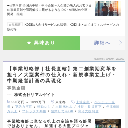
■仕事内容 全国の中堅・中小企業～大企業の法人のお客さま
の事業貢献や課題解決に繋がるような DX・AI商材の企画・
開発・推進…
KDDI法人向けサービスの販売、KDDI まとめてオフィスサービスの
会社概要
販売等
興味あり
詳細へ
掲載期間
26/08/07～26/08/20
【事業戦略部｜社長直轄】第二創業期変革を
担う／大型案件の仕入れ・新規事業立上げ・
中期経営計画の具現化
事業企画
株式会社リアルゲイト
550万円 ～ 1099万円
東京都
上場企業
ベンチャー企
業
英語力不問
転勤なし
土日祝休み
社長・役員直下
年収600
万以上
フレックス勤務
副業してもOK
育児支援制度
事業戦略部は単なる机上の空論を語る部署
ではありません。 加速する大型プロジェ