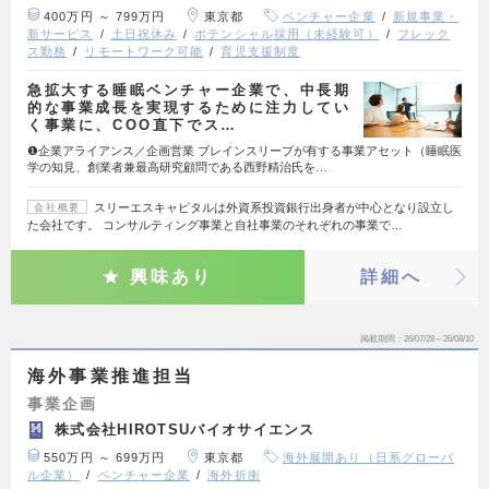
400万円 ～ 799万円
東京都
ベンチャー企業
新規事業・
新サービス
土日祝休み
ポテンシャル採用（未経験可）
フレック
ス勤務
リモートワーク可能
育児支援制度
急拡大する睡眠ベンチャー企業で、中長期
的な事業成長を実現するために注力してい
く事業に、COO直下でス…
❶企業アライアンス／企画営業 ブレインスリープが有する事業アセット（睡眠医
学の知見、創業者兼最高研究顧問である西野精治氏を…
スリーエスキャピタルは外資系投資銀行出身者が中心となり設立し
会社概要
た会社です。 コンサルティング事業と自社事業のそれぞれの事業で…
興味あり
詳細へ
掲載期間
26/07/28～26/08/10
海外事業推進担当
事業企画
株式会社HIROTSUバイオサイエンス
550万円 ～ 699万円
東京都
海外展開あり（日系グローバ
ル企業）
ベンチャー企業
海外折衝