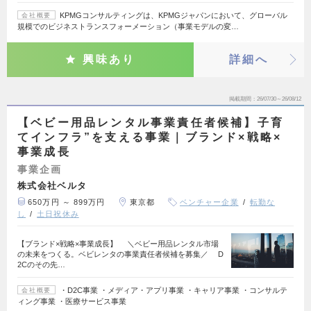
KPMGコンサルティングは、KPMGジャパンにおいて、グローバル
会社概要
規模でのビジネストランスフォーメーション（事業モデルの変…
興味あり
詳細へ
掲載期間
26/07/30～26/08/12
【ベビー用品レンタル事業責任者候補】子育
てインフラ”を支える事業｜ブランド×戦略×
事業成長
事業企画
株式会社ベルタ
650万円 ～ 899万円
東京都
ベンチャー企業
転勤な
し
土日祝休み
【ブランド×戦略×事業成長】 ＼ベビー用品レンタル市場
の未来をつくる。ベビレンタの事業責任者候補を募集／ D
2Cのその先…
・D2C事業 ・メディア・アプリ事業 ・キャリア事業 ・コンサルテ
会社概要
ィング事業 ・医療サービス事業