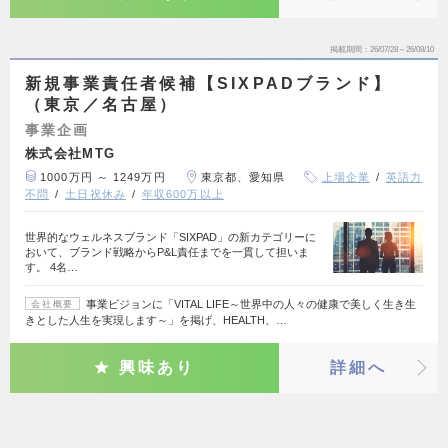
掲載期間
26/07/28～26/08/10
新規事業責任者候補【SIXPADブランド】
（東京／名古屋）
事業企画
株式会社MTG
1000万円 ～ 1249万円
東京都、愛知県
上場企業
英語力
不問
土日祝休み
年収600万以上
世界的なウェルネスブランド「SIXPAD」の新カテゴリーに
おいて、ブランド戦略からP&L責任までを一貫して担いま
す。 4名…
事業ビジョンに「VITAL LIFE～世界中の人々の健康で美しく生き生
会社概要
きとした人生を実現します～」を掲げ、HEALTH、…
興味あり
詳細へ