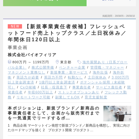
掲載期間
26/08/05～26/08/18
【新規事業責任者候補】フレッシュペ
NEW
ットフード売上トップクラス／土日祝休み／
年間休日120日以上
事業企画
株式会社バイオフィリア
800万円 ～ 1199万円
東京都
海外展開あり（日系グロー
バル企業）
株式公開準備
ベンチャー企業
管理職・マネジャー
マネジメント業務なし
新規事業・新サービス
海外出張
海外折
衝
英語力が必要
英語力不問
転勤なし
土日祝休み
3,000万円
以上資金調達済
1億円以上資金調達済
ポテンシャル採用（未経験
可）
CxO候補
社長・役員直下
事業責任者
サービス責任者
開
発責任者
年収600万以上
ストックオプションあり
フレックス勤
務
リモートワーク可能
副業してもOK
育児支援制度
本ポジションは、新規ブランド／新商品の
事業責任者として、企画から販売実行まで
を一気通貫でリードするポ…
1 商品企画 マーケットイン発想で新規ブランド／新商品を構想し、実現に向け
たロードマップを描く 2 プロダクト開発 プロダクト…