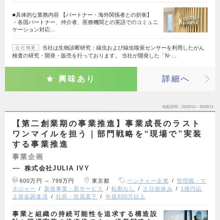
■具体的な業務内容 【パートナー・海外関係者との折衝】
・各国パートナー、仲介者、医療機関との英語でのコミュニ
ケーション対応…
当社は生物診断研究：線虫および線虫嗅覚センサーを利用したがん
会社概要
検査の研究・開発・販売を行っております。 当社が開発した「N-…
興味あり
詳細へ
掲載期間
26/06/14～26/08/13
【第二創業期の事業推進】事業成長のラスト
ワンマイルを担う｜部門戦略を“現場で”実装
する事業推進
事業企画
株式会社JULIA IVY
600万円 ～ 799万円
東京都
ベンチャー企業
管理職・マ
ネジャー
新規事業・新サービス
転勤なし
土日祝休み
1億円以
上資金調達済
社長・役員直下
年収600万以上
事業と組織の持続可能性を追求する構造設