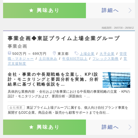
興味あり
詳細へ
掲載期間
26/07/30～26/08/12
事業企画◆東証プライム上場企業グループ
事業企画
500万円 ～ 699万円
東京都
上場企業
大手企業
管理
職・マネジャー
土日祝休み
年収600万以上
フレックス勤務
育
児支援制度
全社・事業の中長期戦略を立案し、KPI設
計・モニタリングと要因分析を実施。分析
結果に基づく戦略仮説を…
具体的な業務内容 ・全社および各事業における中長期の事業戦略の立案 ・KPIの
設計・モニタリングおよび、要因分析・課題抽出 ・…
東証プライム上場グループに属する、個人向け自社ブランド事業を
会社概要
展開するD2C企業。商品企画・販売から顧客サポートまでを自社…
興味あり
詳細へ