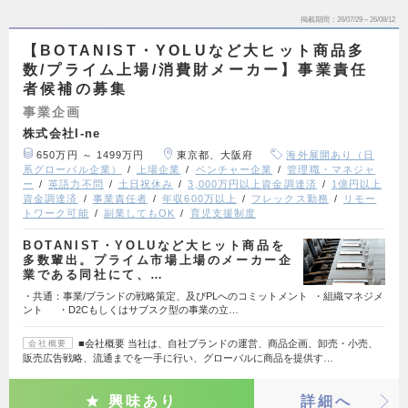
掲載期間
26/07/29～26/08/12
【BOTANIST・YOLUなど大ヒット商品多
数/プライム上場/消費財メーカー】事業責任
者候補の募集
事業企画
株式会社I-ne
650万円 ～ 1499万円
東京都、大阪府
海外展開あり（日
系グローバル企業）
上場企業
ベンチャー企業
管理職・マネジャ
ー
英語力不問
土日祝休み
3,000万円以上資金調達済
1億円以上
資金調達済
事業責任者
年収600万以上
フレックス勤務
リモー
トワーク可能
副業してもOK
育児支援制度
BOTANIST・YOLUなど大ヒット商品を
多数輩出。プライム市場上場のメーカー企
業である同社にて、…
・共通：事業/ブランドの戦略策定、及びPLへのコミットメント ・組織マネジメ
ント ・D2Cもしくはサブスク型の事業の立…
■会社概要 当社は、自社ブランドの運営、商品企画、卸売・小売、
会社概要
販売広告戦略、流通までを一手に行い、グローバルに商品を提供す…
興味あり
詳細へ