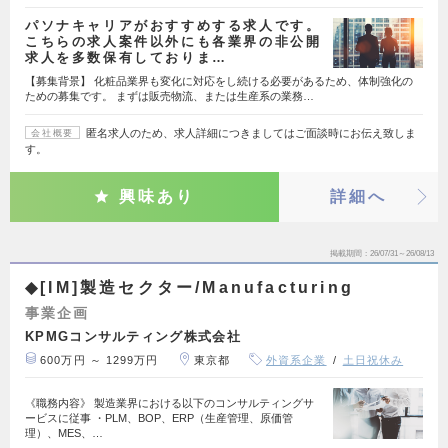
パソナキャリアがおすすめする求人です。
こちらの求人案件以外にも各業界の非公開
求人を多数保有しておりま…
【募集背景】 化粧品業界も変化に対応をし続ける必要があるため、体制強化の
ための募集です。 まずは販売物流、または生産系の業務…
匿名求人のため、求人詳細につきましてはご面談時にお伝え致しま
会社概要
す。
興味あり
詳細へ
掲載期間
26/07/31～26/08/13
◆[IM]製造セクター/Manufacturing
事業企画
KPMGコンサルティング株式会社
600万円 ～ 1299万円
東京都
外資系企業
土日祝休み
《職務内容》 製造業界における以下のコンサルティングサ
ービスに従事 ・PLM、BOP、ERP（生産管理、原価管
理）、MES、…