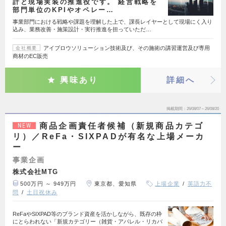
計と現場実装の推進役です。 経営戦略を
部門単位のKPIやオペレー…
事業部門における戦略や課題を理解した上で、課長レイヤーとして現場にく入り
込み、業務改善・施策設計・実行推進を担っていただ…
アイブロウソリューション技術及び、その施術の講習運営及び専用
会社概要
商材のEC販売
興味あり
詳細へ
掲載期間
26/08/07～26/08/20
商品企画責任者候補（新規商品カテゴ
NEW
リ）／ReFa・SIXPADが有名な上場メーカ
ー
事業企画
株式会社MTG
500万円 ～ 949万円
東京都、愛知県
上場企業
英語力不
問
土日祝休み
ReFaやSIXPAD等のブランド資産を活かしながら、既存の枠
にとらわれない「新規カテゴリー（雑貨・アパレル・リカバ