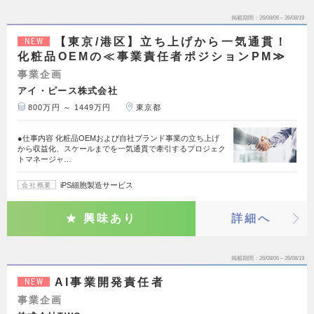
掲載期間
26/08/06～26/08/19
【東京/港区】立ち上げから一気通貫！
NEW
化粧品OEMの≪事業責任者ポジションPM≫
事業企画
アイ・ピース株式会社
800万円 ～ 1449万円
東京都
●仕事内容 化粧品OEMおよび自社ブランド事業の立ち上げ
から収益化、スケールまでを一気通貫で牽引するプロジェク
トマネージャ…
iPS細胞製造サービス
会社概要
興味あり
詳細へ
掲載期間
26/08/06～26/08/19
AI事業開発責任者
NEW
事業企画