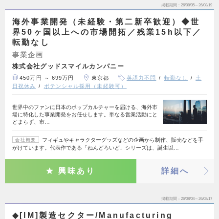
掲載期間
26/08/05～26/08/19
海外事業開発（未経験・第二新卒歓迎）◆世
界50ヶ国以上への市場開拓／残業15h以下／
転勤なし
事業企画
株式会社グッドスマイルカンパニー
450万円 ～ 699万円
東京都
英語力不問
転勤なし
土
日祝休み
ポテンシャル採用（未経験可）
世界中のファンに日本のポップカルチャーを届ける、海外市
場に特化した事業開発をお任せします。単なる営業活動にと
どまらず、市…
フィギュやキャラクターグッズなどの企画から制作、販売などを手
会社概要
がけています。代表作である「ねんどろいど」シリーズは、誕生以…
興味あり
詳細へ
掲載期間
26/08/04～26/08/17
◆[IM]製造セクター/Manufacturing