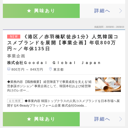
興味あり
詳細へ
掲載期間
26/08/06～26/08/19
《港区／赤羽橋駅徒歩1分》人気韓国コ
NEW
スメブランドを展開【事業企画】年収800万
円～／年休135日
事業企画
株式会社Ｇｏｏｄａｉ Ｇｌｏｂａｌ Ｊａｐａｎ
800万円 ～ 849万円
東京都
◆業務内容 【職務概要】 経営陣直下で事業成長を支える“経
営参謀ポジション” 事業企画として、韓国本社および経営陣
向けのレポー…
◆事業内容 韓国トップクラスの人気コスメブランドを日本市場へ展
会社概要
開するK-Beautyプラットフォーム企業 株式会社Gooda…
興味あり
詳細へ