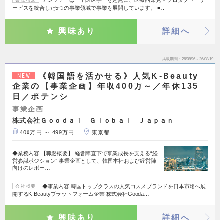
ービスを統合した5つの事業領域で事業を展開しています。 ■…
興味あり
詳細へ
掲載期間
26/08/06～26/08/19
《韓国語を活かせる》人気K-Beauty
NEW
企業の【事業企画】年収400万～／年休135
日／ポテンシ
事業企画
株式会社Ｇｏｏｄａｉ Ｇｌｏｂａｌ Ｊａｐａｎ
400万円 ～ 499万円
東京都
◆業務内容 【職務概要】 経営陣直下で事業成長を支える“経
営参謀ポジション” 事業企画として、韓国本社および経営陣
向けのレポー…
◆事業内容 韓国トップクラスの人気コスメブランドを日本市場へ展
会社概要
開するK-Beautyプラットフォーム企業 株式会社Gooda…
興味あり
詳細へ