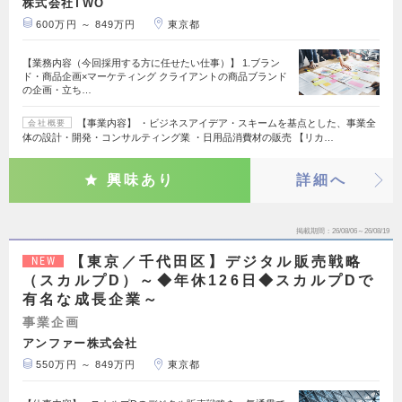
株式会社TWO
600万円 ～ 849万円
東京都
【業務内容（今回採用する方に任せたい仕事）】 1.ブラン
ド・商品企画×マーケティング クライアントの商品ブランド
の企画・立ち…
【事業内容】 ・ビジネスアイデア・スキームを基点とした、事業全
会社概要
体の設計・開発・コンサルティング業 ・日用品消費材の販売 【リカ…
興味あり
詳細へ
掲載期間
26/08/06～26/08/19
【東京／千代田区】デジタル販売戦略
NEW
（スカルプD）～◆年休126日◆スカルプDで
有名な成長企業～
事業企画
アンファー株式会社
550万円 ～ 849万円
東京都