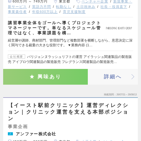
600万円 ～ 749万円
東京都
ベンチャー企業
新規事業・
新サービス
英語力不問
転勤なし
土日祝休み
社長・役員直下
事業責任者
年収600万以上
育児支援制度
講習事業全体をゴールへ導くプロジェクト
マネージャーです。単なるスケジュール管
理ではなく、事業課題を構…
経営層や講師、商材部門、管理部門など複数部署を横断しながら、意思決定に深
く関与できる裁量の大きな役割です。 ▼業務内容 (1…
パリジェンヌラッシュリフトの運営 アイラッシュ関連製品の製造販
会社概要
売 アイブロウ関連製品の製造販売 フレグランス関連製品の製造販売…
興味あり
詳細へ
掲載期間
26/07/31～26/08/13
【イースト駅前クリニック】運営ディレクシ
ョン｜クリニック運営を支える本部ポジショ
ン
事業企画
アンファー株式会社