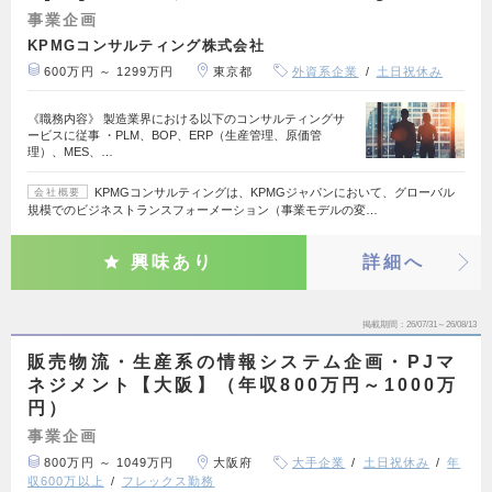
事業企画
KPMGコンサルティング株式会社
600万円 ～ 1299万円
東京都
外資系企業
土日祝休み
《職務内容》 製造業界における以下のコンサルティングサ
ービスに従事 ・PLM、BOP、ERP（生産管理、原価管
理）、MES、…
KPMGコンサルティングは、KPMGジャパンにおいて、グローバル
会社概要
規模でのビジネストランスフォーメーション（事業モデルの変…
興味あり
詳細へ
掲載期間
26/07/31～26/08/13
販売物流・生産系の情報システム企画・PJマ
ネジメント【大阪】（年収800万円～1000万
円）
事業企画
800万円 ～ 1049万円
大阪府
大手企業
土日祝休み
年
収600万以上
フレックス勤務