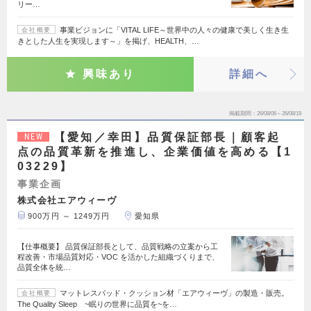
リー…
事業ビジョンに「VITAL LIFE～世界中の人々の健康で美しく生き生
会社概要
きとした人生を実現します～」を掲げ、HEALTH、…
興味あり
詳細へ
掲載期間
26/08/06～26/08/19
【愛知／幸田】品質保証部長｜顧客起
NEW
点の品質革新を推進し、企業価値を高める【1
03229】
事業企画
株式会社エアウィーヴ
900万円 ～ 1249万円
愛知県
【仕事概要】 品質保証部長として、品質戦略の立案から工
程改善・市場品質対応・VOC を活かした組織づくりまで、
品質全体を統…
マットレスパッド・クッション材「エアウィーヴ」の製造・販売。
会社概要
The Quality Sleep ~眠りの世界に品質を~を…