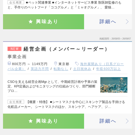
■ペット関連事業 ■インターネットサービス事業 獣医師監修のも
会社概要
と、手作りのペットフード「ココグルメ」と「ミャオグルメ」、 愛猫…
興味あり
詳細へ
掲載期間
26/08/05～26/09/07
経営企画（メンバー～リーダー）
NEW
事業企画
800万円 ～ 1149万円
東京都
海外展開あり（日系グロー
バル企業）
英語力不問
転勤なし
土日祝休み
年収600万以上
CSOを支える経営企画Mgr.として、中期経営計画や予算の策
定、KPI定義およびモニタリングの仕組みづくり、部門横断
プロ…
【概要・特徴】 ■シートマスクを中心にスキンケア製品を手掛ける
会社概要
化粧品メーカー。 シートマスクのほか、スキンケア、ヘアケア、ジ…
興味あり
詳細へ