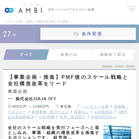
若手ハイキャリアのスカウト転職
メーカー（日用品・化粧品）の事業企画の転職・求人情報
27
条件変更
件
すべて
新着のみ
掲載終了間近
掲載期間
26/08/09～26/09/02
【事業企画・推進】PMF後のスケール戦略と
全社構造改革をリード
事業企画
株式会社JULIA IVY
800万円 ～ 1199万円
東京都
ベンチャー企業
管理職・
マネジャー
新規事業・新サービス
転勤なし
土日祝休み
1億円
以上資金調達済
CxO候補
社長・役員直下
年収600万以上
全社のスケール戦略を実行フェーズへと落
とし込み、事業・組織の構造改革を推進す
るポジションです。 経営視…