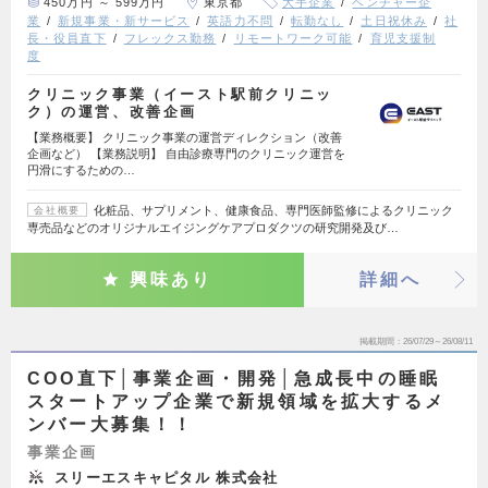
450万円 ～ 599万円
東京都
大手企業
ベンチャー企
業
新規事業・新サービス
英語力不問
転勤なし
土日祝休み
社
長・役員直下
フレックス勤務
リモートワーク可能
育児支援制
度
クリニック事業（イースト駅前クリニッ
ク）の運営、改善企画
【業務概要】 クリニック事業の運営ディレクション（改善
企画など） 【業務説明】 自由診療専門のクリニック運営を
円滑にするための…
化粧品、サプリメント、健康食品、専門医師監修によるクリニック
会社概要
専売品などのオリジナルエイジングケアプロダクツの研究開発及び…
興味あり
詳細へ
掲載期間
26/07/29～26/08/11
COO直下│事業企画・開発│急成長中の睡眠
スタートアップ企業で新規領域を拡大するメ
ンバー大募集！！
事業企画
スリーエスキャピタル 株式会社