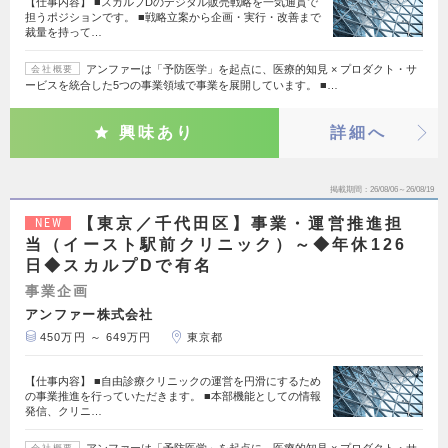
【仕事内容】 ■スカルプDのデジタル販売戦略を一気通貫で
担うポジションです。 ■戦略立案から企画・実行・改善まで
裁量を持って…
アンファーは「予防医学」を起点に、医療的知見 × プロダクト・サ
会社概要
ービスを統合した5つの事業領域で事業を展開しています。 ■…
興味あり
詳細へ
掲載期間
26/08/06～26/08/19
【東京／千代田区】事業・運営推進担
NEW
当（イースト駅前クリニック）～◆年休126
日◆スカルプDで有名
事業企画
アンファー株式会社
450万円 ～ 649万円
東京都
【仕事内容】 ■自由診療クリニックの運営を円滑にするため
の事業推進を行っていただきます。 ■本部機能としての情報
発信、クリニ…
アンファーは「予防医学」を起点に、医療的知見 × プロダクト・サ
会社概要