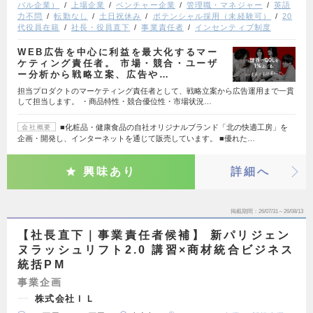
バル企業）
上場企業
ベンチャー企業
管理職・マネジャー
英語
力不問
転勤なし
土日祝休み
ポテンシャル採用（未経験可）
20
代役員在籍
社長・役員直下
事業責任者
インセンティブ制度
WEB広告を中心に利益を最大化するマー
ケティング責任者。 市場・競合・ユーザ
ー分析から戦略立案、広告や…
担当プロダクトのマーケティング責任者として、戦略立案から広告運用まで一貫
して担当します。 ・商品特性・競合優位性・市場状況…
■化粧品・健康食品の自社オリジナルブランド「北の快適工房」を
会社概要
企画・開発し、インターネットを通じて販売しています。 ■優れた…
興味あり
詳細へ
掲載期間
26/07/31～26/08/13
【社長直下｜事業責任者候補】 新パリジェン
ヌラッシュリフト2.0 講習×商材統合ビジネス
統括PM
事業企画
株式会社ＩＬ