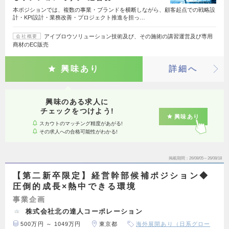
本ポジションでは、複数の事業・ブランドを横断しながら、顧客起点での戦略設
計・KPI設計・業務改善・プロジェクト推進を担っ…
アイブロウソリューション技術及び、その施術の講習運営及び専用
会社概要
商材のEC販売
興味あり
詳細へ
興味のある求人に
チェックをつけよう!
興味あり
スカウトのマッチング精度があがる!
その求人への合格可能性がわかる!
掲載期間
26/08/05～26/08/18
【第二新卒限定】経営幹部候補ポジション◆
圧倒的成長×熱中できる環境
事業企画
株式会社北の達人コーポレーション
500万円 ～ 1049万円
東京都
海外展開あり（日系グロー