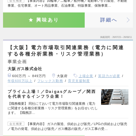
【事業内容】 四輪車／二輪車／船外機／電動車いすの製造、不動産
会社概要
事業、住宅事業、オート用品事業、石油事業、特販事業、保険事業…
興味あり
詳細へ
掲載期間
26/07/23～26/08/11
【大阪】電力市場取引関連業務（電力に関連
する各種分析業務・リスク管理業務）
事業企画
大阪ガス株式会社
600万円 ～ 849万円
大阪府
上場企業
英語力が必要
年収600万以上
フレックス勤務
育児支援制度
プライム上場！／Daigasグループ／関西
を代表するインフラ企業！
【職務概要】 同社にておいて電力市場取引関連業務（電力
に関連する各種分析業務・リスク管理業務）をお任せいたし
ます。 【職務詳…
【事業内容】 ガスの製造、供給および販売／LPGの供給および販売
会社概要
／電力の発電、供給および販売／ガス機器の販売／ガス工事の受…