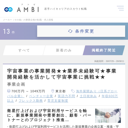
若手ハイキャリアのスカウト転職
メーカー（その他）の事業企画の転職・求人情報
13
条件変更
件
すべて
新着のみ
掲載終了間近
掲載期間
26/07/29～26/08/11
宇宙事業の事業開発★★業界未経験可★事業
開発経験を活かして宇宙事業に挑戦★★
事業企画
700万円 ～ 1049万円
東京都
海外展開あり（日系グロー
バル企業）
ベンチャー企業
英語力不問
土日祝休み
年収600万
以上
フレックス勤務
育児支援制度
衛星打上げおよび宇宙利用サービスを軸
に、新規事業開発や需要創出、顧客・パー
トナーとのプロジェクト推進…
- 衛星打上げおよび宇宙利用サービスを活用した新規事業の企画立案・推進 - 宇