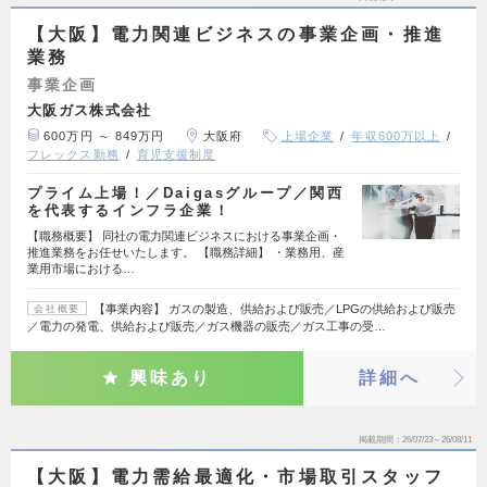
【大阪】電力関連ビジネスの事業企画・推進
業務
事業企画
大阪ガス株式会社
600万円 ～ 849万円
大阪府
上場企業
年収600万以上
フレックス勤務
育児支援制度
プライム上場！／Daigasグループ／関西
を代表するインフラ企業！
【職務概要】 同社の電力関連ビジネスにおける事業企画・
推進業務をお任せいたします。 【職務詳細】 ・業務用、産
業用市場における…
【事業内容】 ガスの製造、供給および販売／LPGの供給および販売
会社概要
／電力の発電、供給および販売／ガス機器の販売／ガス工事の受…
興味あり
詳細へ
掲載期間
26/07/23～26/08/11
【大阪】電力需給最適化・市場取引スタッフ