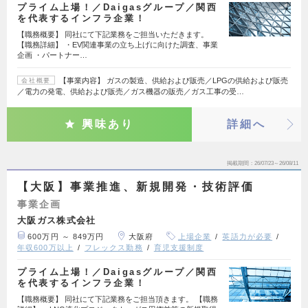
プライム上場！／Daigasグループ／関西
を代表するインフラ企業！
【職務概要】 同社にて下記業務をご担当いただきます。
【職務詳細】 ・EV関連事業の立ち上げに向けた調査、事業
企画 ・パートナー…
【事業内容】 ガスの製造、供給および販売／LPGの供給および販売
会社概要
／電力の発電、供給および販売／ガス機器の販売／ガス工事の受…
興味あり
詳細へ
掲載期間
26/07/23～26/08/11
【大阪】事業推進、新規開発・技術評価
事業企画
大阪ガス株式会社
600万円 ～ 849万円
大阪府
上場企業
英語力が必要
年収600万以上
フレックス勤務
育児支援制度
プライム上場！／Daigasグループ／関西
を代表するインフラ企業！
【職務概要】 同社にて下記業務をご担当頂きます。 【職務