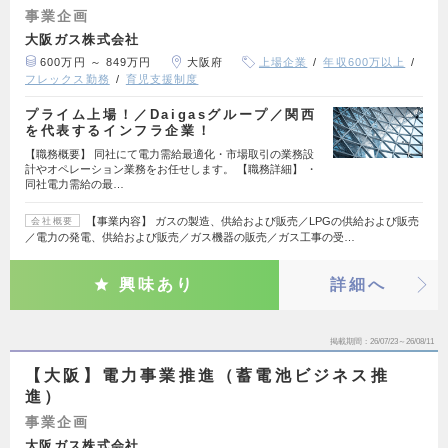
事業企画
大阪ガス株式会社
600万円 ～ 849万円
大阪府
上場企業
年収600万以上
フレックス勤務
育児支援制度
プライム上場！／Daigasグループ／関西
を代表するインフラ企業！
【職務概要】 同社にて電力需給最適化・市場取引の業務設
計やオペレーション業務をお任せします。 【職務詳細】 ・
同社電力需給の最…
【事業内容】 ガスの製造、供給および販売／LPGの供給および販売
会社概要
／電力の発電、供給および販売／ガス機器の販売／ガス工事の受…
興味あり
詳細へ
掲載期間
26/07/23～26/08/11
【大阪】電力事業推進（蓄電池ビジネス推
進）
事業企画
大阪ガス株式会社