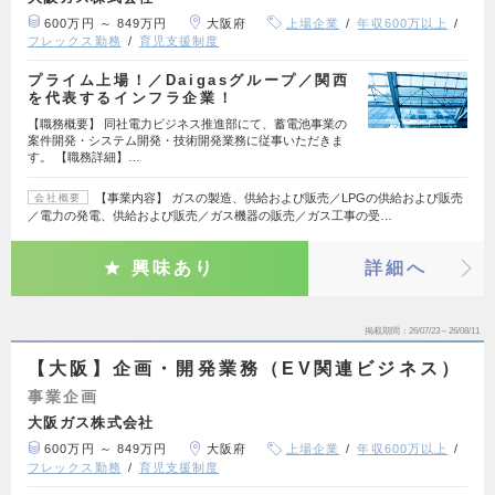
600万円 ～ 849万円
大阪府
上場企業
年収600万以上
フレックス勤務
育児支援制度
プライム上場！／Daigasグループ／関西
を代表するインフラ企業！
【職務概要】 同社電力ビジネス推進部にて、蓄電池事業の
案件開発・システム開発・技術開発業務に従事いただきま
す。 【職務詳細】…
【事業内容】 ガスの製造、供給および販売／LPGの供給および販売
会社概要
／電力の発電、供給および販売／ガス機器の販売／ガス工事の受…
興味あり
詳細へ
掲載期間
26/07/23～26/08/11
【大阪】企画・開発業務（EV関連ビジネス）
事業企画
大阪ガス株式会社
600万円 ～ 849万円
大阪府
上場企業
年収600万以上
フレックス勤務
育児支援制度