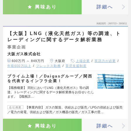
興味あり
詳細へ
掲載期間
26/07/23～26/08/11
【大阪】LNG（液化天然ガス）等の調達、ト
レーディングに関するデータ解析業務
事業企画
大阪ガス株式会社
600万円 ～ 849万円
大阪府
上場企業
英語力が必要
年収600万以上
フレックス勤務
育児支援制度
プライム上場！／Daigasグループ／関西
を代表するインフラ企業！
【職務概要】 同社においてLNG（液化天然ガス）等の調
達、トレーディングに関するデータ解析業務をお任せいたし
ます。 【職務詳…
【事業内容】 ガスの製造、供給および販売／LPGの供給および販売
会社概要
／電力の発電、供給および販売／ガス機器の販売／ガス工事の受…
興味あり
詳細へ