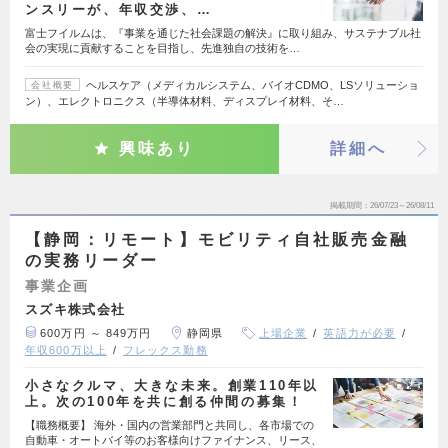
ンスリーが、年収交渉、…
富士フイルムは、『事業を通じた社会課題の解決』に取り組み、サステナブル社
会の実現に貢献することを目指し、先進独自の技術を…
ヘルスケア（メディカルシステム、バイオCDMO、LSソリューショ
会社概要
ン）、エレクトロニクス（半導体材料、ディスプレイ材料、そ…
興味あり
詳細へ
掲載期間
26/07/23～26/08/11
【静岡：リモート】モビリティ自社販売金融
の実務リーダー
事業企画
スズキ株式会社
600万円 ～ 849万円
静岡県
上場企業
英語力が必要
年収600万以上
フレックス勤務
小さなクルマ、大きな未来。創業110年以
上。次の100年を共に創る仲間の募集！
【職務概要】 海外・国内の営業部門と共同し、各市場での
自動車・オートバイ等のお客様向けファイナンス、リース、