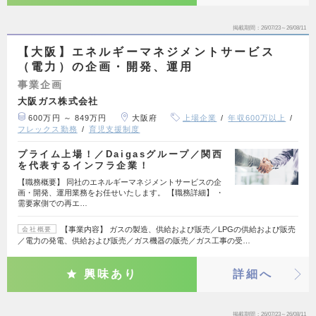
掲載期間
26/07/23～26/08/11
【大阪】エネルギーマネジメントサービス
（電力）の企画・開発、運用
事業企画
大阪ガス株式会社
600万円 ～ 849万円
大阪府
上場企業
年収600万以上
フレックス勤務
育児支援制度
プライム上場！／Daigasグループ／関西
を代表するインフラ企業！
【職務概要】 同社のエネルギーマネジメントサービスの企
画・開発、運用業務をお任せいたします。 【職務詳細】 ・
需要家側での再エ…
【事業内容】 ガスの製造、供給および販売／LPGの供給および販売
会社概要
／電力の発電、供給および販売／ガス機器の販売／ガス工事の受…
興味あり
詳細へ
掲載期間
26/07/23～26/08/11