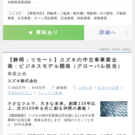
自動車損害保険…
【事業内容】 四輪車／二輪車／船外機／電動車いすの製造、不動産
会社概要
事業、住宅事業、オート用品事業、石油事業、特販事業、保険事業…
興味あり
詳細へ
掲載期間
26/07/23～26/08/11
【静岡：リモート】スズキの中古車事業企
画・ビジネスモデル開発（グローバル担当）
事業企画
スズキ株式会社
600万円 ～ 849万円
静岡県
上場企業
英語力が必要
年収600万以上
フレックス勤務
小さなクルマ、大きな未来。創業110年以
上。次の100年を共に創る仲間の募集！
【職務概要】 スズキの海外営業拠点所在国における中古車
事業の企画立案・推進を担当します。現地のスタッフと共
に、EV中古車事…