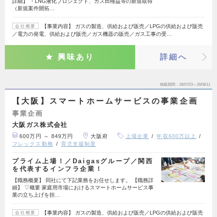
詳細】 ・LNG液化プロジェクト、ガス田権益等の新規取得
（新規案件開拓…
【事業内容】 ガスの製造、供給および販売／LPGの供給および販売
会社概要
／電力の発電、供給および販売／ガス機器の販売／ガス工事の受…
興味あり
詳細へ
掲載期間
26/07/23～26/08/11
【大阪】スマートホームサービスの事業企画
事業企画
大阪ガス株式会社
600万円 ～ 849万円
大阪府
上場企業
年収600万以上
フレックス勤務
育児支援制度
プライム上場！／Daigasグループ／関西
を代表するインフラ企業！
【職務概要】 同社にて下記業務をお任せします。 【職務詳
細】 ▽概要 家庭用市場におけるスマートホームサービス事
業の立ち上げを担…
【事業内容】 ガスの製造、供給および販売／LPGの供給および販売
会社概要