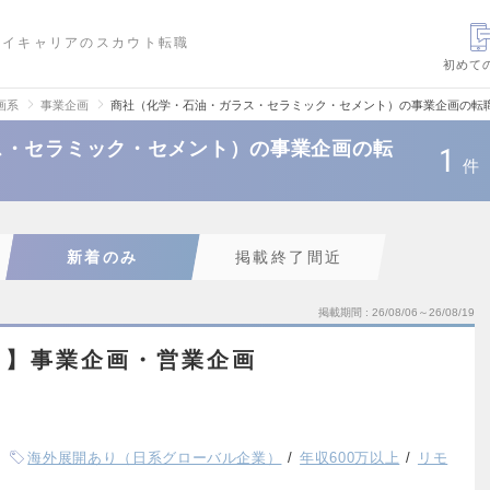
ハイキャリアのスカウト転職
初めて
画系
事業企画
商社（化学・石油・ガラス・セラミック・セメント）の事業企画の転
ス・セラミック・セメント）の事業企画の転
1
件
新着のみ
掲載終了間近
掲載期間
26/08/06～26/08/19
ト】事業企画・営業企画
海外展開あり（日系グローバル企業）
年収600万以上
リモ