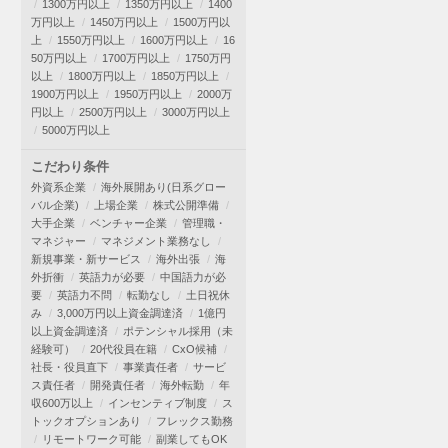
1300万円以上
1350万円以上
1400
万円以上
1450万円以上
1500万円以
上
1550万円以上
1600万円以上
16
50万円以上
1700万円以上
1750万円
以上
1800万円以上
1850万円以上
1900万円以上
1950万円以上
2000万
円以上
2500万円以上
3000万円以上
5000万円以上
こだわり条件
外資系企業
海外展開あり(日系グロー
バル企業)
上場企業
株式公開準備
大手企業
ベンチャー企業
管理職・
マネジャー
マネジメント業務なし
新規事業・新サービス
海外出張
海
外折衝
英語力が必要
中国語力が必
要
英語力不問
転勤なし
土日祝休
み
3,000万円以上資金調達済
1億円
以上資金調達済
ポテンシャル採用（未
経験可）
20代役員在籍
CxO候補
社長・役員直下
事業責任者
サービ
ス責任者
開発責任者
海外転勤
年
収600万以上
インセンティブ制度
ス
トックオプションあり
フレックス勤務
リモートワーク可能
副業してもOK