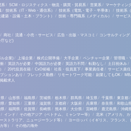
/
/
/
門系
SCM・ロジスティクス・物流・購買・貿易系
営業系
マーケティン
/
/
/
職
技術系（IT・Web・通信系）
技術系（電気・電子・半導体）
技術系
/
/
（建築・設備・土木・プラント）
技術・専門職系（メディカル）
サービス
/
/
/
/
商社
流通・小売・サービス
広告・出版・マスコミ
コンサルティング
庁など)
/
/
/
/
/
ル企業)
上場企業
株式公開準備
大手企業
ベンチャー企業
管理職・
/
/
/
/
/
/
衝
英語力が必要
中国語力が必要
英語力不問
転勤なし
土日祝休み
/
/
/
/
/
）
20代役員在籍
CxO候補
社長・役員直下
事業責任者
サービス責任
/
/
/
/
プションあり
フレックス勤務
リモートワーク可能
副業してもOK
M
掲載求人
/
/
/
/
/
/
/
/
/
田県
山形県
福島県
茨城県
栃木県
群馬県
埼玉県
千葉県
東京都
/
/
/
/
/
/
/
/
岡県
愛知県
三重県
滋賀県
京都府
大阪府
兵庫県
奈良県
和歌山
/
/
/
/
/
/
/
/
知県
福岡県
佐賀県
長崎県
熊本県
大分県
宮崎県
鹿児島県
沖縄
/
/
/
インド
その他アジア（ベトナム、ミャンマー等）
北米（アメリカ、カ
/
ーストラリア、ニュージーランド等）
ヨーロッパ（イギリス、フランス、
/
リカ等）
その他の海外