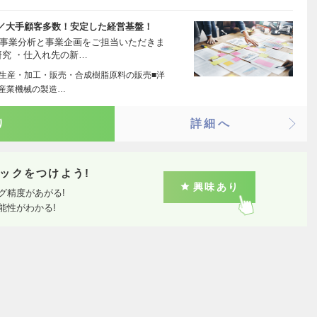
／大手顧客多数！安定した経営基盤！
、事業分析と事業企画をご担当いただきま
研究 ・仕入れ先の新…
の生産・加工・販売・合成樹脂原料の販売■洋
産業機械の製造…
り
詳細へ
ックをつけよう!
興味あり
グ精度があがる!
能性がわかる!