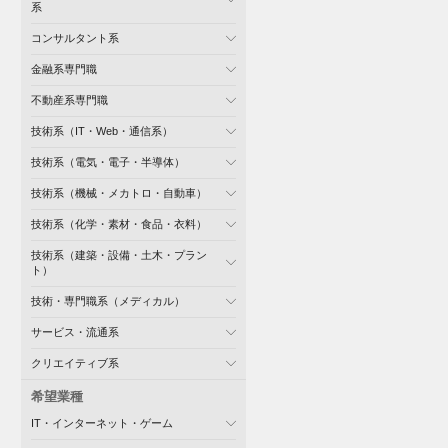
系
コンサルタント系
金融系専門職
不動産系専門職
技術系（IT・Web・通信系）
技術系（電気・電子・半導体）
技術系（機械・メカトロ・自動車）
技術系（化学・素材・食品・衣料）
技術系（建築・設備・土木・プラン
ト）
技術・専門職系（メディカル）
サービス・流通系
クリエイティブ系
希望業種
IT・インターネット・ゲーム