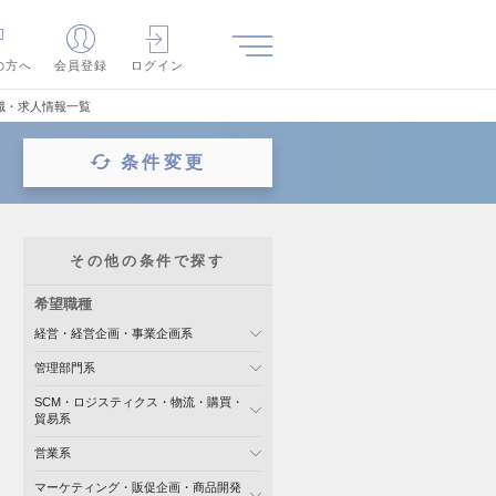
の方へ
会員登録
ログイン
職・求人情報一覧
条件変更
その他の条件で探す
希望職種
経営・経営企画・事業企画系
管理部門系
SCM・ロジスティクス・物流・購買・
貿易系
営業系
マーケティング・販促企画・商品開発