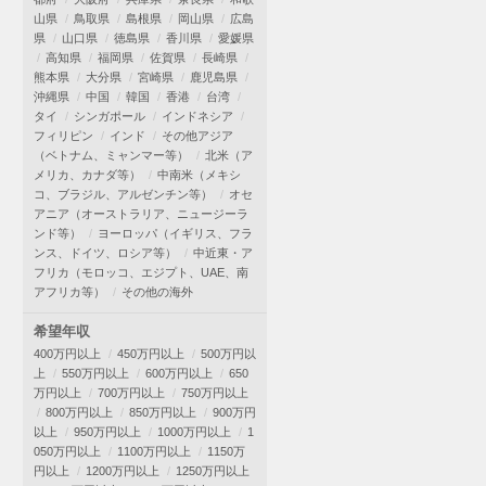
山県
鳥取県
島根県
岡山県
広島
県
山口県
徳島県
香川県
愛媛県
高知県
福岡県
佐賀県
長崎県
熊本県
大分県
宮崎県
鹿児島県
沖縄県
中国
韓国
香港
台湾
タイ
シンガポール
インドネシア
フィリピン
インド
その他アジア
（ベトナム、ミャンマー等）
北米（ア
メリカ、カナダ等）
中南米（メキシ
コ、ブラジル、アルゼンチン等）
オセ
アニア（オーストラリア、ニュージーラ
ンド等）
ヨーロッパ（イギリス、フラ
ンス、ドイツ、ロシア等）
中近東・ア
フリカ（モロッコ、エジプト、UAE、南
アフリカ等）
その他の海外
希望年収
400万円以上
450万円以上
500万円以
上
550万円以上
600万円以上
650
万円以上
700万円以上
750万円以上
800万円以上
850万円以上
900万円
以上
950万円以上
1000万円以上
1
050万円以上
1100万円以上
1150万
円以上
1200万円以上
1250万円以上