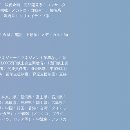
/
グ・販促企画・商品開発系
コンサルタ
/
（機械・メカトロ・自動車）
技術系
/
・流通系
クリエイティブ系
/
/
/
/
金融
建設・不動産
メディカル
物
/
/
マネジャー
マネジメント業務なし
新
/
3,000万円以上資金調達済
1億円以上資
/
/
/
者
開発責任者
海外転勤
年収600万
/
/
BA・留学支援制度
育児支援制度
直接
/
/
/
/
神奈川県
新潟県
富山県
石川県
/
/
/
/
/
県
鳥取県
島根県
岡山県
広島県
/
/
/
/
/
/
県
中国
韓国
香港
台湾
タイ
シ
/
ナダ等）
中南米（メキシコ、ブラジ
/
ドイツ、ロシア等）
中近東・アフリカ