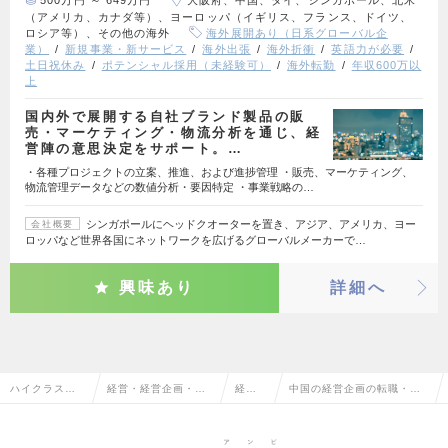
500万円 ～ 649万円
大阪府、中国、タイ、シンガポール、北米
（アメリカ、カナダ等）、ヨーロッパ（イギリス、フランス、ドイツ、
ロシア等）、その他の海外
海外展開あり（日系グローバル企
業）
新規事業・新サービス
海外出張
海外折衝
英語力が必要
土日祝休み
ポテンシャル採用（未経験可）
海外転勤
年収600万以
上
国内外で展開する自社ブランド製品の販
売・マーケティング・物流分析を通じ、経
営陣の意思決定をサポート。…
・各種プロジェクトの立案、推進、および進捗管理 ・販売、マーケティング、
物流管理データなどの数値分析・要因特定 ・事業戦略の…
シンガポールにヘッドクオーターを置き、アジア、アメリカ、ヨー
会社概要
ロッパなど世界各国にネットワークを広げるグローバルメーカーで…
興味あり
詳細へ
ハイクラス求
経営・経営企画・事
経営企
中国の経営企画の転職・求
人TOP
業企画系
画
人情報一覧