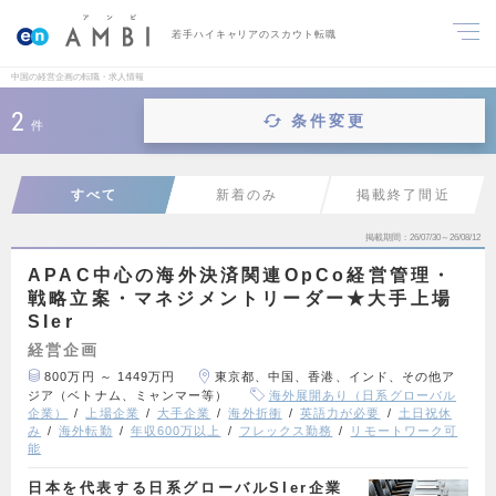
若手ハイキャリアのスカウト転職
中国の経営企画の転職・求人情報
2
条件変更
件
すべて
新着のみ
掲載終了間近
掲載期間
26/07/30～26/08/12
APAC中心の海外決済関連OpCo経営管理・
戦略立案・マネジメントリーダー★大手上場
SIer
経営企画
800万円 ～ 1449万円
東京都、中国、香港、インド、その他ア
ジア（ベトナム、ミャンマー等）
海外展開あり（日系グローバル
企業）
上場企業
大手企業
海外折衝
英語力が必要
土日祝休
み
海外転勤
年収600万以上
フレックス勤務
リモートワーク可
能
日本を代表する日系グローバルSIer企業