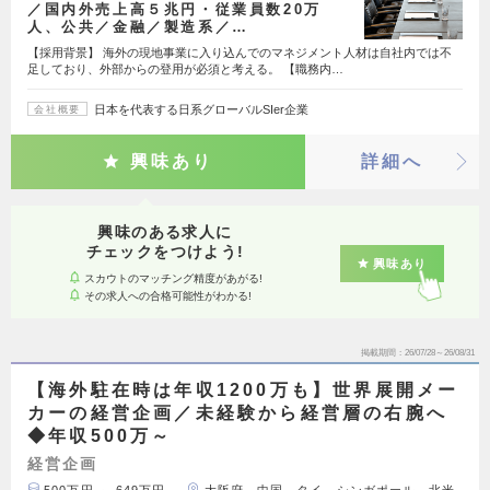
／国内外売上高５兆円・従業員数20万
人、公共／金融／製造系／…
【採用背景】 海外の現地事業に入り込んでのマネジメント人材は自社内では不
足しており、外部からの登用が必須と考える。 【職務内…
日本を代表する日系グローバルSIer企業
会社概要
興味あり
詳細へ
興味のある求人に
チェックをつけよう!
興味あり
スカウトのマッチング精度があがる!
その求人への合格可能性がわかる!
掲載期間
26/07/28～26/08/31
【海外駐在時は年収1200万も】世界展開メー
カーの経営企画／未経験から経営層の右腕へ
◆年収500万～
経営企画