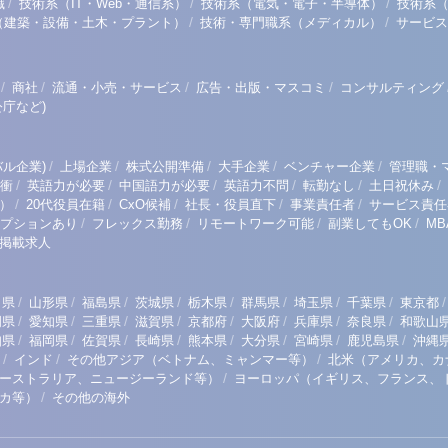
/
/
/
職
技術系（IT・Web・通信系）
技術系（電気・電子・半導体）
技術系
/
/
（建築・設備・土木・プラント）
技術・専門職系（メディカル）
サービス
/
/
/
/
商社
流通・小売・サービス
広告・出版・マスコミ
コンサルティング
庁など)
/
/
/
/
/
ル企業)
上場企業
株式公開準備
大手企業
ベンチャー企業
管理職・
/
/
/
/
/
/
衝
英語力が必要
中国語力が必要
英語力不問
転勤なし
土日祝休み
/
/
/
/
/
）
20代役員在籍
CxO候補
社長・役員直下
事業責任者
サービス責任
/
/
/
/
プションあり
フレックス勤務
リモートワーク可能
副業してもOK
M
掲載求人
/
/
/
/
/
/
/
/
/
田県
山形県
福島県
茨城県
栃木県
群馬県
埼玉県
千葉県
東京都
/
/
/
/
/
/
/
/
岡県
愛知県
三重県
滋賀県
京都府
大阪府
兵庫県
奈良県
和歌山
/
/
/
/
/
/
/
/
知県
福岡県
佐賀県
長崎県
熊本県
大分県
宮崎県
鹿児島県
沖縄
/
/
/
インド
その他アジア（ベトナム、ミャンマー等）
北米（アメリカ、カ
/
ーストラリア、ニュージーランド等）
ヨーロッパ（イギリス、フランス、
/
リカ等）
その他の海外