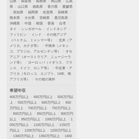
山県
鳥取県
島根県
岡山県
広島
県
山口県
徳島県
香川県
愛媛県
高知県
福岡県
佐賀県
長崎県
熊本県
大分県
宮崎県
鹿児島県
沖縄県
中国
韓国
香港
台湾
タイ
シンガポール
インドネシア
フィリピン
インド
その他アジア
（ベトナム、ミャンマー等）
北米（ア
メリカ、カナダ等）
中南米（メキシ
コ、ブラジル、アルゼンチン等）
オセ
アニア（オーストラリア、ニュージーラ
ンド等）
ヨーロッパ（イギリス、フラ
ンス、ドイツ、ロシア等）
中近東・ア
フリカ（モロッコ、エジプト、UAE、南
アフリカ等）
その他の海外
希望年収
400万円以上
450万円以上
500万円以
上
550万円以上
600万円以上
650
万円以上
700万円以上
750万円以上
800万円以上
850万円以上
900万円
以上
950万円以上
1000万円以上
1
050万円以上
1100万円以上
1150万
円以上
1200万円以上
1250万円以上
1300万円以上
1350万円以上
1400