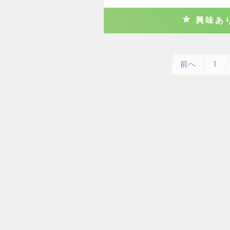
興味あ
前へ
1