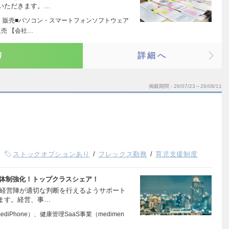
いただきます。…
発・販売■パソコン・スマートフォンソフトウェア
売 【会社…
り
詳細へ
掲載期間
26/07/23～26/08/11
ストックオプションあり
フレックス勤務
育児支援制度
えた体制強化！トップクラスシェア！
、経営陣が適切な判断を行えるようサポート
ます。経営、事…
iPhone）、健康管理SaaS事業（medimen