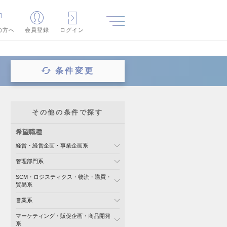
の方へ
会員登録
ログイン
条件変更
その他の条件で探す
希望職種
経営・経営企画・事業企画系
管理部門系
SCM・ロジスティクス・物流・購買・
貿易系
営業系
マーケティング・販促企画・商品開発
系