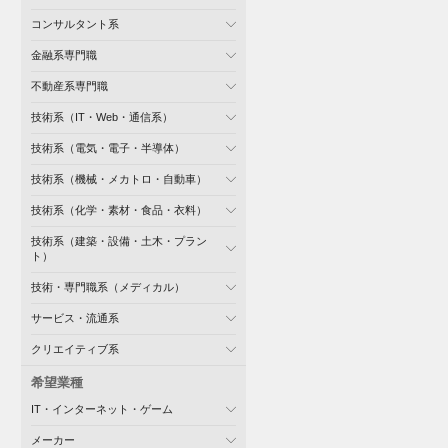
コンサルタント系
金融系専門職
不動産系専門職
技術系（IT・Web・通信系）
技術系（電気・電子・半導体）
技術系（機械・メカトロ・自動車）
技術系（化学・素材・食品・衣料）
技術系（建築・設備・土木・プラン
ト）
技術・専門職系（メディカル）
サービス・流通系
クリエイティブ系
希望業種
IT・インターネット・ゲーム
メーカー