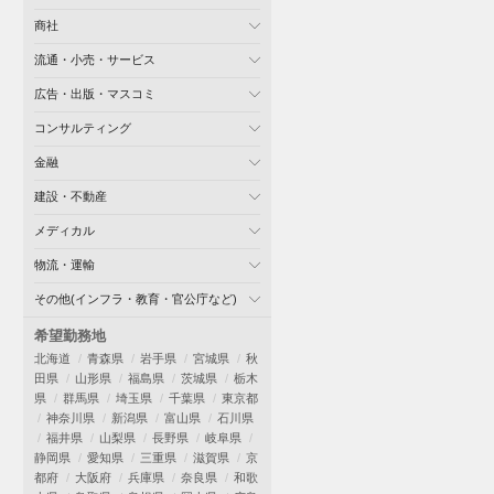
商社
流通・小売・サービス
広告・出版・マスコミ
コンサルティング
金融
建設・不動産
メディカル
物流・運輸
その他(インフラ・教育・官公庁など)
希望勤務地
北海道
青森県
岩手県
宮城県
秋
田県
山形県
福島県
茨城県
栃木
県
群馬県
埼玉県
千葉県
東京都
神奈川県
新潟県
富山県
石川県
福井県
山梨県
長野県
岐阜県
静岡県
愛知県
三重県
滋賀県
京
都府
大阪府
兵庫県
奈良県
和歌