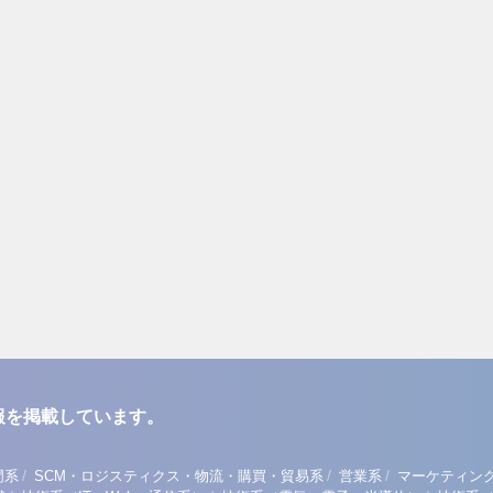
報を掲載しています。
/
/
/
門系
SCM・ロジスティクス・物流・購買・貿易系
営業系
マーケティン