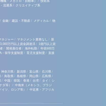
/
（機械・メカトロ・自動車）
技術系
/
・流通系
クリエイティブ系
/
/
/
/
金融
建設・不動産
メディカル
物
/
/
マネジャー
マネジメント業務なし
新
/
3,000万円以上資金調達済
1億円以上資
/
/
/
者
開発責任者
海外転勤
年収600万
/
/
BA・留学支援制度
育児支援制度
直接
/
/
/
/
神奈川県
新潟県
富山県
石川県
/
/
/
/
/
県
鳥取県
島根県
岡山県
広島県
/
/
/
/
/
/
県
中国
韓国
香港
台湾
タイ
シ
/
ナダ等）
中南米（メキシコ、ブラジ
/
ドイツ、ロシア等）
中近東・アフリカ