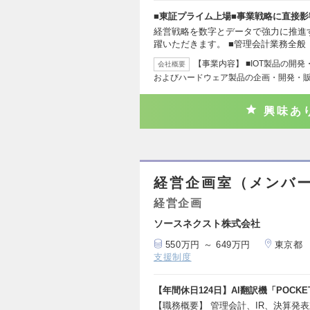
■東証プライム上場■事業戦略に直接影
経営戦略を数字とデータで強力に推進
躍いただきます。 ■管理会計業務全
【事業内容】 ■IOT製品の開
会社概要
およびハードウェア製品の企画・開発・販
興味あ
経営企画室（メンバ
経営企画
ソースネクスト株式会社
550万円 ～ 649万円
東京都
支援制度
【年間休日124日】AI翻訳機「POCK
【職務概要】 管理会計、IR、決算発