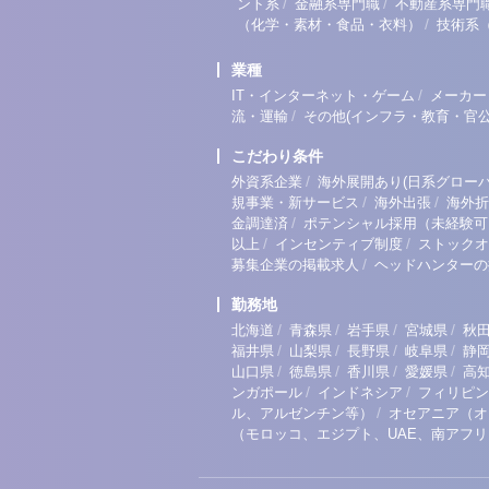
/
/
ント系
金融系専門職
不動産系専門
/
（化学・素材・食品・衣料）
技術系
業種
/
IT・インターネット・ゲーム
メーカー
/
流・運輸
その他(インフラ・教育・官公
こだわり条件
/
外資系企業
海外展開あり(日系グローバ
/
/
規事業・新サービス
海外出張
海外折
/
金調達済
ポテンシャル採用（未経験可
/
/
以上
インセンティブ制度
ストックオ
/
募集企業の掲載求人
ヘッドハンターの
勤務地
/
/
/
/
北海道
青森県
岩手県
宮城県
秋
/
/
/
/
福井県
山梨県
長野県
岐阜県
静
/
/
/
/
山口県
徳島県
香川県
愛媛県
高
/
/
ンガポール
インドネシア
フィリピン
/
ル、アルゼンチン等）
オセアニア（オ
（モロッコ、エジプト、UAE、南アフ