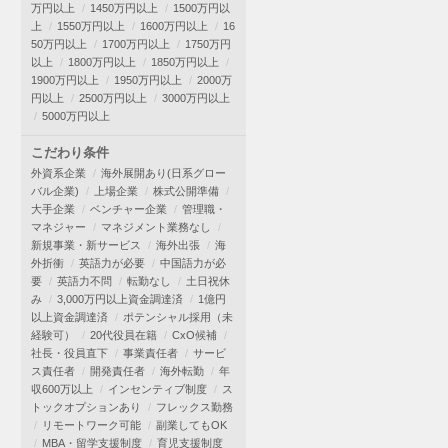
万円以上
1450万円以上
1500万円以
上
1550万円以上
1600万円以上
16
50万円以上
1700万円以上
1750万円
以上
1800万円以上
1850万円以上
1900万円以上
1950万円以上
2000万
円以上
2500万円以上
3000万円以上
5000万円以上
こだわり条件
外資系企業
海外展開あり(日系グロー
バル企業)
上場企業
株式公開準備
大手企業
ベンチャー企業
管理職・
マネジャー
マネジメント業務なし
新規事業・新サービス
海外出張
海
外折衝
英語力が必要
中国語力が必
要
英語力不問
転勤なし
土日祝休
み
3,000万円以上資金調達済
1億円
以上資金調達済
ポテンシャル採用（未
経験可）
20代役員在籍
CxO候補
社長・役員直下
事業責任者
サービ
ス責任者
開発責任者
海外転勤
年
収600万以上
インセンティブ制度
ス
トックオプションあり
フレックス勤務
リモートワーク可能
副業してもOK
MBA・留学支援制度
育児支援制度