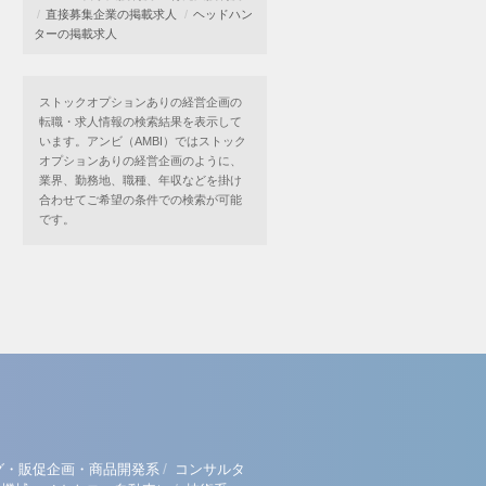
直接募集企業の掲載求人
ヘッドハン
ターの掲載求人
ストックオプションありの経営企画の
転職・求人情報の検索結果を表示して
います。アンビ（AMBI）ではストック
オプションありの経営企画のように、
業界、勤務地、職種、年収などを掛け
合わせてご希望の条件での検索が可能
です。
/
グ・販促企画・商品開発系
コンサルタ