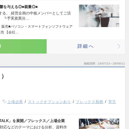
響を与える◎■裁量◎■
する、 経営企画の中核メンバーとしてご活
般 ┗予実差異分…
発・販売■パソコン・スマートフォンソフトウェア
売 【会社…
り
詳細へ
掲載期間
26/07/23～26/08/11
ー）
上場企業
ストックオプションあり
フレックス勤務
育児
ETALK」を展開／フレックス／上場企業
表対応などのテーマにおける分析、資料作