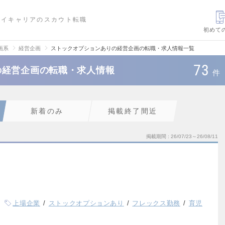
ハイキャリアのスカウト転職
初めて
画系
経営企画
ストックオプションありの経営企画の転職・求人情報一覧
73
の経営企画の転職・求人情報
件
新着のみ
掲載終了間近
掲載期間
26/07/23～26/08/11
）
上場企業
ストックオプションあり
フレックス勤務
育児