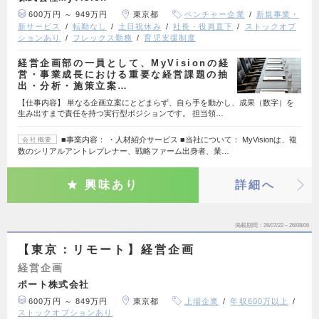
600万円 ～ 949万円
東京都
ベンチャー企業
新規事業・
新サービス
転勤なし
土日祝休み
社長・役員直下
ストックオプ
ションあり
フレックス勤務
育児支援制度
経営企画部の一員として、MyVisionの経
営・事業成長における重要な経営課題の抽
出・分析・施策立案…
【仕事内容】 単なる企画立案にとどまらず、自ら手を動かし、成果（数字）を
生み出すまで責任を持つ実行型ポジションです。 担当領…
■事業内容： ・人材紹介サービス ■当社について： MyVisionは、複
会社概要
数のシリアルアントレプレナー、戦略ファーム出身者、業…
興味あり
詳細へ
掲載期間
26/07/22～26/08/06
【東京：リモート】経営企画
経営企画
ポート株式会社
600万円 ～ 849万円
東京都
上場企業
年収600万以上
ストックオプションあり