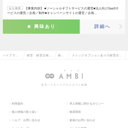
【事業内容】 ■ソーシャルギフトサービスの運営■法人向けSaaSサ
会社概要
ービスの運営／企画／制作■キャンペーンサイトの運営／企画…
興味あり
詳細へ
ハイクラス
経営・経営企画・
経営
ストックオプションありの経営企画
求人TOP
事業企画系
企画
の転職・求人情報一覧
若手ハイキャリアのスカウト転職
利用規約
求人情報に関するポリシー
個人情報の取り扱い
推奨環境
ヘルプ・お問い合わせ
参画のお問い合わせ