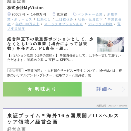
経営企画
株式会社MyVision
900万円 ～ 1449万円
東京都
ベンチャー企業
新規事
業・新サービス
転勤なし
土日祝休み
社長・役員直下
事業責任
者
年収600万以上
ストックオプションあり
フレックス勤務
育
児支援制度
経営陣直下の最重要ポジションとして、少
なくとも1つの事業（場合によっては複
数）を任され、PL責任・組…
【ポジション概要（仕事の要約）】 事業責任者として、以下を一貫して遂行い
ただきます。 戦略の立案 → 実行 → KPI/PL…
■事業内容： ・人材紹介サービス ■当社について： MyVisionは、複
会社概要
数のシリアルアントレプレナー、戦略ファーム出身者、業…
興味あり
詳細へ
掲載期間
26/07/24～26/08/06
東証プライム＊海外16ヵ国展開／IT×ヘルス
ケア領域／経営企画
経営企画