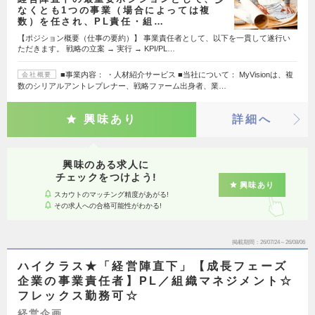
なくとも1つの事業（場合によっては複
数）を任され、PL責任・組…
【ポジション概要（仕事の要約）】 事業責任者として、以下を一貫して遂行い
ただきます。 戦略の立案 → 実行 → KPI/PL…
■事業内容： ・人材紹介サービス ■当社について： MyVisionは、複
会社概要
数のシリアルアントレプレナー、戦略ファーム出身者、業…
興味あり
詳細へ
興味のある求人に
チェックをつけよう!
興味あり
スカウトのマッチング精度があがる!
その求人への合格可能性がわかる!
掲載期間
26/07/24～26/08/06
ハイクラス★「経営陣直下」【成長フェーズ
企業の事業責任者】PL／組織マネジメント☆
フレックス勤務可☆
経営企画