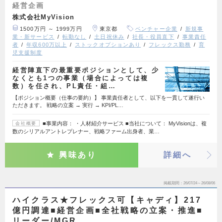
経営企画
株式会社MyVision
1500万円 ～ 1999万円
東京都
ベンチャー企業
新規事
業・新サービス
転勤なし
土日祝休み
社長・役員直下
事業責任
者
年収600万以上
ストックオプションあり
フレックス勤務
育
児支援制度
経営陣直下の最重要ポジションとして、少
なくとも1つの事業（場合によっては複
数）を任され、PL責任・組…
【ポジション概要（仕事の要約）】 事業責任者として、以下を一貫して遂行い
ただきます。 戦略の立案 → 実行 → KPI/PL…
■事業内容： ・人材紹介サービス ■当社について： MyVisionは、複
会社概要
数のシリアルアントレプレナー、戦略ファーム出身者、業…
興味あり
詳細へ
掲載期間
26/07/24～26/08/06
ハイクラス★フレックス可【キャディ】217
億円調達■経営企画■全社戦略の立案・推進■
リーダー/MGR