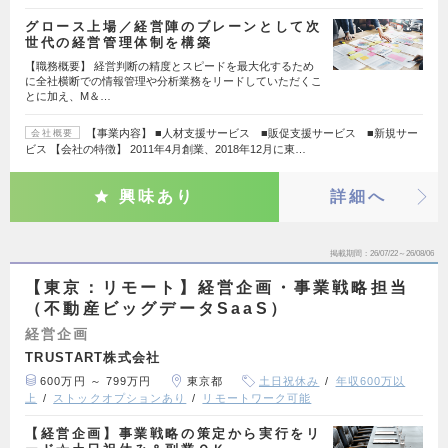
グロース上場／経営陣のブレーンとして次
世代の経営管理体制を構築
【職務概要】 経営判断の精度とスピードを最大化するため
に全社横断での情報管理や分析業務をリードしていただくこ
とに加え、M＆…
【事業内容】 ■人材支援サービス ■販促支援サービス ■新規サー
会社概要
ビス 【会社の特徴】 2011年4月創業、2018年12月に東…
興味あり
詳細へ
掲載期間
26/07/22～26/08/06
【東京：リモート】経営企画・事業戦略担当
（不動産ビッグデータSaaS）
経営企画
TRUSTART株式会社
600万円 ～ 799万円
東京都
土日祝休み
年収600万以
上
ストックオプションあり
リモートワーク可能
【経営企画】事業戦略の策定から実行をリ