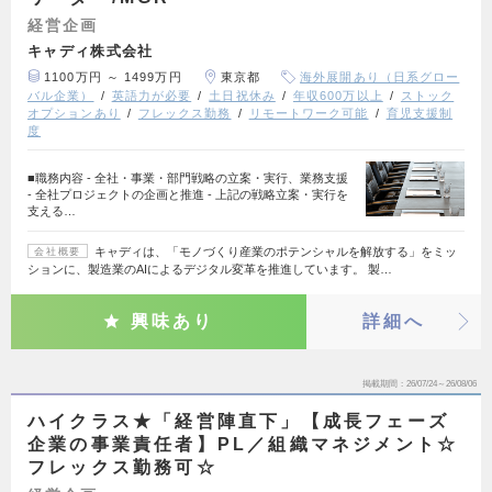
経営企画
キャディ株式会社
1100万円 ～ 1499万円
東京都
海外展開あり（日系グロー
バル企業）
英語力が必要
土日祝休み
年収600万以上
ストック
オプションあり
フレックス勤務
リモートワーク可能
育児支援制
度
■職務内容 - 全社・事業・部門戦略の立案・実行、業務支援
- 全社プロジェクトの企画と推進 - 上記の戦略立案・実行を
支える…
キャディは、「モノづくり産業のポテンシャルを解放する」をミッ
会社概要
ションに、製造業のAIによるデジタル変革を推進しています。 製…
興味あり
詳細へ
掲載期間
26/07/24～26/08/06
ハイクラス★「経営陣直下」【成長フェーズ
企業の事業責任者】PL／組織マネジメント☆
フレックス勤務可☆