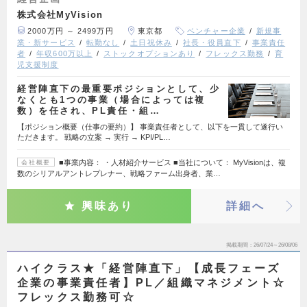
株式会社MyVision
2000万円 ～ 2499万円
東京都
ベンチャー企業
新規事
業・新サービス
転勤なし
土日祝休み
社長・役員直下
事業責任
者
年収600万以上
ストックオプションあり
フレックス勤務
育
児支援制度
経営陣直下の最重要ポジションとして、少
なくとも1つの事業（場合によっては複
数）を任され、PL責任・組…
【ポジション概要（仕事の要約）】 事業責任者として、以下を一貫して遂行い
ただきます。 戦略の立案 → 実行 → KPI/PL…
■事業内容： ・人材紹介サービス ■当社について： MyVisionは、複
会社概要
数のシリアルアントレプレナー、戦略ファーム出身者、業…
興味あり
詳細へ
掲載期間
26/07/24～26/08/06
ハイクラス★「経営陣直下」【成長フェーズ
企業の事業責任者】PL／組織マネジメント☆
フレックス勤務可☆