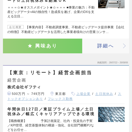
ード☆土日祝休み＆副業ＯＫ
＝＝＝☆★オススメポイント★☆＝＝＝ ■事業の魅力：不動
産ビッグデータ×AIの独自性！急成長を遂げ、企業のDXを支
える注目…
【事業内容】 不動産調査事業、不動産ビッグデータ提供事業 【会社
会社概要
の特徴】 不動産ビッグデータを活用した事業者様向けの営業コンサ…
興味あり
詳細へ
掲載期間
26/07/22～26/08/06
【東京：リモート】経営企画担当
経営企画
株式会社ギフティ
500万円 ～ 749万円
東京都
上場企業
土日祝休み
ス
トックオプションあり
フレックス勤務
年間休日127日／東証プライム上場／土日
祝休み／幅広くキャリアアップできる環境
【職務概要】 予算計画策定、社内・投資先の予実
／KPI管理、経営基盤体制の構築・強化、全社部門横断PJな
どをお任せ…