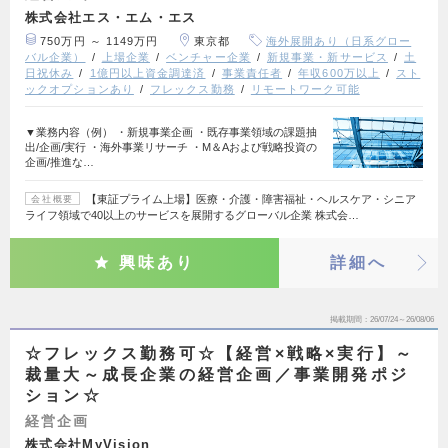
株式会社エス・エム・エス
750万円 ～ 1149万円
東京都
海外展開あり（日系グロー
バル企業）
上場企業
ベンチャー企業
新規事業・新サービス
土
日祝休み
1億円以上資金調達済
事業責任者
年収600万以上
スト
ックオプションあり
フレックス勤務
リモートワーク可能
▼業務内容（例） ・新規事業企画 ・既存事業領域の課題抽
出/企画/実行 ・海外事業リサーチ ・M＆Aおよび戦略投資の
企画/推進な…
【東証プライム上場】医療・介護・障害福祉・ヘルスケア・シニア
会社概要
ライフ領域で40以上のサービスを展開するグローバル企業 株式会…
興味あり
詳細へ
掲載期間
26/07/24～26/08/06
☆フレックス勤務可☆【経営×戦略×実行】～
裁量大～成長企業の経営企画／事業開発ポジ
ション☆
経営企画
株式会社MyVision