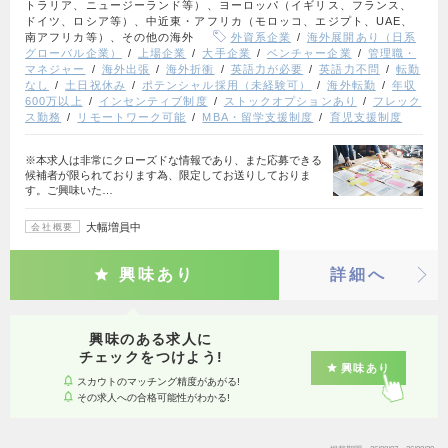
トラリア、ニュージーランド等）、ヨーロッパ（イギリス、フランス、
ドイツ、ロシア等）、中近東・アフリカ（モロッコ、エジプト、UAE、
南アフリカ等）、その他の海外
外資系企業
海外展開あり（日系
グローバル企業）
上場企業
大手企業
ベンチャー企業
管理職・
マネジャー
海外出張
海外折衝
英語力が必要
英語力不問
転勤
なし
土日祝休み
ポテンシャル採用（未経験可）
海外転勤
年収
600万以上
インセンティブ制度
ストックオプションあり
フレック
ス勤務
リモートワーク可能
MBA・留学支援制度
育児支援制度
※本求人は非常にクローズドな情報であり、また応募できる
候補者が限られております為、限定してお送りしておりま
す。ご興味いた…
大幅増員中
会社概要
興味あり
詳細へ
興味のある求人に
チェックをつけよう!
興味あり
スカウトのマッチング精度があがる!
その求人への合格可能性がわかる!