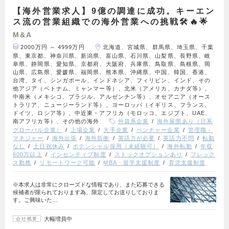
【海外営業求人】9億の調達に成功。キーエン
ス流の営業組織での海外営業への挑戦🛠️🔥🌟
M&A
2000万円 ～ 4999万円
北海道、宮城県、群馬県、埼玉県、千葉
県、東京都、神奈川県、新潟県、富山県、石川県、山梨県、長野県、岐
阜県、静岡県、愛知県、京都府、大阪府、兵庫県、鳥取県、島根県、岡
山県、広島県、愛媛県、福岡県、熊本県、沖縄県、中国、韓国、香港、
台湾、タイ、シンガポール、インドネシア、フィリピン、インド、その
他アジア（ベトナム、ミャンマー等）、北米（アメリカ、カナダ等）、
中南米（メキシコ、ブラジル、アルゼンチン等）、オセアニア（オース
トラリア、ニュージーランド等）、ヨーロッパ（イギリス、フランス、
ドイツ、ロシア等）、中近東・アフリカ（モロッコ、エジプト、UAE、
南アフリカ等）、その他の海外
外資系企業
海外展開あり（日系
グローバル企業）
上場企業
大手企業
ベンチャー企業
管理職・
マネジャー
海外出張
海外折衝
英語力が必要
英語力不問
転勤
なし
土日祝休み
ポテンシャル採用（未経験可）
海外転勤
年収
600万以上
インセンティブ制度
ストックオプションあり
フレック
ス勤務
リモートワーク可能
MBA・留学支援制度
育児支援制度
※本求人は非常にクローズドな情報であり、また応募できる
候補者が限られております為、限定してお送りしておりま
す。ご興味いた…
大幅増員中
会社概要