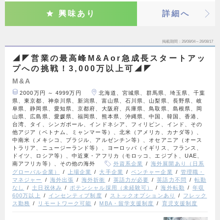
興味あり
詳細へ
掲載期間
26/08/04～26/08/17
◢◤営業の最高峰M&Aor急成長スタートアッ
プへの挑戦！3,000万以上可◢◤
M&A
2000万円 ～ 4999万円
北海道、宮城県、群馬県、埼玉県、千葉
県、東京都、神奈川県、新潟県、富山県、石川県、山梨県、長野県、岐
阜県、静岡県、愛知県、京都府、大阪府、兵庫県、鳥取県、島根県、岡
山県、広島県、愛媛県、福岡県、熊本県、沖縄県、中国、韓国、香港、
台湾、タイ、シンガポール、インドネシア、フィリピン、インド、その
他アジア（ベトナム、ミャンマー等）、北米（アメリカ、カナダ等）、
中南米（メキシコ、ブラジル、アルゼンチン等）、オセアニア（オース
トラリア、ニュージーランド等）、ヨーロッパ（イギリス、フランス、
ドイツ、ロシア等）、中近東・アフリカ（モロッコ、エジプト、UAE、
南アフリカ等）、その他の海外
外資系企業
海外展開あり（日系
グローバル企業）
上場企業
大手企業
ベンチャー企業
管理職・
マネジャー
海外出張
海外折衝
英語力が必要
英語力不問
転勤
なし
土日祝休み
ポテンシャル採用（未経験可）
海外転勤
年収
600万以上
インセンティブ制度
ストックオプションあり
フレック
ス勤務
リモートワーク可能
MBA・留学支援制度
育児支援制度