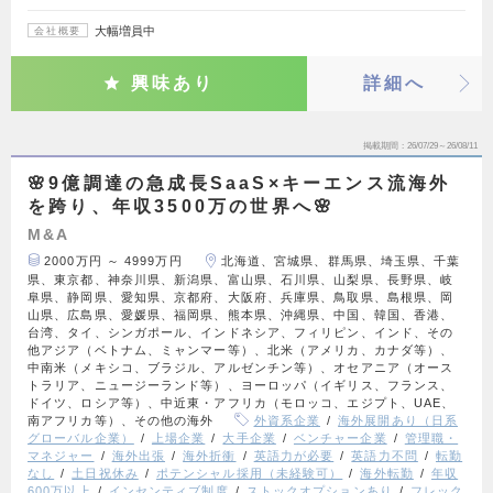
大幅増員中
会社概要
興味あり
詳細へ
掲載期間
26/07/29～26/08/11
🌸9億調達の急成長SaaS×キーエンス流海外
を跨り、年収3500万の世界へ🌸
M&A
2000万円 ～ 4999万円
北海道、宮城県、群馬県、埼玉県、千葉
県、東京都、神奈川県、新潟県、富山県、石川県、山梨県、長野県、岐
阜県、静岡県、愛知県、京都府、大阪府、兵庫県、鳥取県、島根県、岡
山県、広島県、愛媛県、福岡県、熊本県、沖縄県、中国、韓国、香港、
台湾、タイ、シンガポール、インドネシア、フィリピン、インド、その
他アジア（ベトナム、ミャンマー等）、北米（アメリカ、カナダ等）、
中南米（メキシコ、ブラジル、アルゼンチン等）、オセアニア（オース
トラリア、ニュージーランド等）、ヨーロッパ（イギリス、フランス、
ドイツ、ロシア等）、中近東・アフリカ（モロッコ、エジプト、UAE、
南アフリカ等）、その他の海外
外資系企業
海外展開あり（日系
グローバル企業）
上場企業
大手企業
ベンチャー企業
管理職・
マネジャー
海外出張
海外折衝
英語力が必要
英語力不問
転勤
なし
土日祝休み
ポテンシャル採用（未経験可）
海外転勤
年収
600万以上
インセンティブ制度
ストックオプションあり
フレック