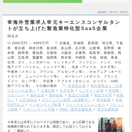
掲載期間
26/07/30～26/08/12
🌸海外営業求人🌸元キーエンスコンサルタン
トが立ち上げた製造業特化型SaaS企業
M&A
2000万円 ～ 4999万円
北海道、宮城県、群馬県、埼玉県、千葉
県、東京都、神奈川県、新潟県、富山県、石川県、山梨県、長野県、岐
阜県、静岡県、愛知県、京都府、大阪府、兵庫県、鳥取県、島根県、岡
山県、広島県、愛媛県、福岡県、熊本県、沖縄県、中国、韓国、香港、
台湾、タイ、シンガポール、インドネシア、フィリピン、インド、その
他アジア（ベトナム、ミャンマー等）、北米（アメリカ、カナダ等）、
中南米（メキシコ、ブラジル、アルゼンチン等）、オセアニア（オース
トラリア、ニュージーランド等）、ヨーロッパ（イギリス、フランス、
ドイツ、ロシア等）、中近東・アフリカ（モロッコ、エジプト、UAE、
南アフリカ等）、その他の海外
外資系企業
海外展開あり（日系
グローバル企業）
上場企業
大手企業
ベンチャー企業
管理職・
マネジャー
海外出張
海外折衝
英語力が必要
英語力不問
転勤
なし
土日祝休み
ポテンシャル採用（未経験可）
海外転勤
年収
600万以上
インセンティブ制度
ストックオプションあり
フレック
ス勤務
リモートワーク可能
MBA・留学支援制度
育児支援制度
※本求人は非常にクローズドな情報であり、また応募できる
候補者が限られております為、限定してお送りしておりま
す。ご興味いた…