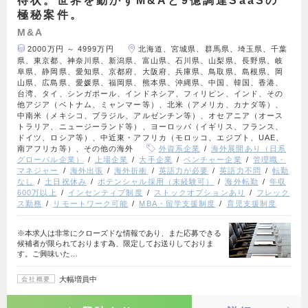
待状。世界を動かすM&Aと9億調達SaaSの
極秘案件。
M&A
2000万円 ～ 4999万円
北海道、宮城県、群馬県、埼玉県、千葉
県、東京都、神奈川県、新潟県、富山県、石川県、山梨県、長野県、岐
阜県、静岡県、愛知県、京都府、大阪府、兵庫県、鳥取県、島根県、岡
山県、広島県、愛媛県、福岡県、熊本県、沖縄県、中国、韓国、香港、
台湾、タイ、シンガポール、インドネシア、フィリピン、インド、その
他アジア（ベトナム、ミャンマー等）、北米（アメリカ、カナダ等）、
中南米（メキシコ、ブラジル、アルゼンチン等）、オセアニア（オース
トラリア、ニュージーランド等）、ヨーロッパ（イギリス、フランス、
ドイツ、ロシア等）、中近東・アフリカ（モロッコ、エジプト、UAE、
南アフリカ等）、その他の海外
外資系企業
海外展開あり（日系
グローバル企業）
上場企業
大手企業
ベンチャー企業
管理職・
マネジャー
海外出張
海外折衝
英語力が必要
英語力不問
転勤
なし
土日祝休み
ポテンシャル採用（未経験可）
海外転勤
年収
600万以上
インセンティブ制度
ストックオプションあり
フレック
ス勤務
リモートワーク可能
MBA・留学支援制度
育児支援制度
※本求人は非常にクローズドな情報であり、また応募できる
候補者が限られております為、限定してお送りしておりま
す。ご興味いた…
大幅増員中
会社概要