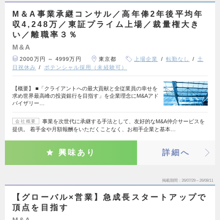
M＆A事業承継コンサル／高年俸2年後平均年
収4,248万／東証プライム上場／裁量権大き
い／離職率３％
M&A
2000万円 ～ 4999万円
東京都
上場企業
転勤なし
土
日祝休み
ポテンシャル採用（未経験可）
【概要】 ■「クライアントへの最大貢献と全従業員の幸せを
求め世界最高峰の投資銀行を目指す」を企業理念にM&Aアド
バイザリー…
事業を次世代に承継する手法として、友好的なM&A仲介サービスを
会社概要
提供。 着手金や月額報酬をいただくことなく、お相手企業と基本…
興味あり
詳細へ
掲載期間
26/07/29～26/08/11
【グローバル×営業】急成長スタートアップで
頂点を目指す
M&A