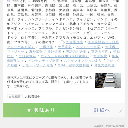
2000万円 ～ 4999万円
北海道、宮城県、群馬県、埼玉県、千葉
県、東京都、神奈川県、新潟県、富山県、石川県、山梨県、長野県、岐
阜県、静岡県、愛知県、京都府、大阪府、兵庫県、鳥取県、島根県、岡
山県、広島県、愛媛県、福岡県、熊本県、沖縄県、中国、韓国、香港、
台湾、タイ、シンガポール、インドネシア、フィリピン、インド、その
他アジア（ベトナム、ミャンマー等）、北米（アメリカ、カナダ等）、
中南米（メキシコ、ブラジル、アルゼンチン等）、オセアニア（オース
トラリア、ニュージーランド等）、ヨーロッパ（イギリス、フランス、
ドイツ、ロシア等）、中近東・アフリカ（モロッコ、エジプト、UAE、
南アフリカ等）、その他の海外
外資系企業
海外展開あり（日系
グローバル企業）
上場企業
大手企業
ベンチャー企業
管理職・
マネジャー
海外出張
海外折衝
英語力が必要
英語力不問
転勤
なし
土日祝休み
ポテンシャル採用（未経験可）
海外転勤
年収
600万以上
インセンティブ制度
ストックオプションあり
フレック
ス勤務
リモートワーク可能
MBA・留学支援制度
育児支援制度
※本求人は非常にクローズドな情報であり、また応募できる
候補者が限られております為、限定してお送りしておりま
す。ご興味いた…
大幅増員中
会社概要
興味あり
詳細へ
掲載期間
26/07/29～26/08/11