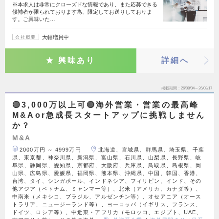
※本求人は非常にクローズドな情報であり、また応募できる
候補者が限られております為、限定してお送りしておりま
す。ご興味いた…
大幅増員中
会社概要
興味あり
詳細へ
掲載期間
26/08/04～26/08/17
🔴3,000万以上可🔴海外営業・営業の最高峰
M&Aor急成長スタートアップに挑戦しません
か？
M&A
2000万円 ～ 4999万円
北海道、宮城県、群馬県、埼玉県、千葉
県、東京都、神奈川県、新潟県、富山県、石川県、山梨県、長野県、岐
阜県、静岡県、愛知県、京都府、大阪府、兵庫県、鳥取県、島根県、岡
山県、広島県、愛媛県、福岡県、熊本県、沖縄県、中国、韓国、香港、
台湾、タイ、シンガポール、インドネシア、フィリピン、インド、その
他アジア（ベトナム、ミャンマー等）、北米（アメリカ、カナダ等）、
中南米（メキシコ、ブラジル、アルゼンチン等）、オセアニア（オース
トラリア、ニュージーランド等）、ヨーロッパ（イギリス、フランス、
ドイツ、ロシア等）、中近東・アフリカ（モロッコ、エジプト、UAE、