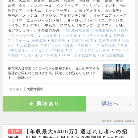
山県、広島県、愛媛県、福岡県、熊本県、沖縄県、中国、韓国、香港、
台湾、タイ、シンガポール、インドネシア、フィリピン、インド、その
他アジア（ベトナム、ミャンマー等）、北米（アメリカ、カナダ等）、
中南米（メキシコ、ブラジル、アルゼンチン等）、オセアニア（オース
トラリア、ニュージーランド等）、ヨーロッパ（イギリス、フランス、
ドイツ、ロシア等）、中近東・アフリカ（モロッコ、エジプト、UAE、
南アフリカ等）、その他の海外
外資系企業
海外展開あり（日系
グローバル企業）
上場企業
大手企業
ベンチャー企業
管理職・
マネジャー
海外出張
海外折衝
英語力が必要
英語力不問
転勤
なし
土日祝休み
ポテンシャル採用（未経験可）
海外転勤
年収
600万以上
インセンティブ制度
ストックオプションあり
フレック
ス勤務
リモートワーク可能
MBA・留学支援制度
育児支援制度
※本求人は非常にクローズドな情報であり、また応募できる
候補者が限られております為、限定してお送りしておりま
す。ご興味いた…
大幅増員中
会社概要
興味あり
詳細へ
掲載期間
26/08/03～26/08/16
【年収最大5400万】選ばれし者への招
NEW