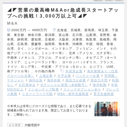
掲載期間
26/08/07～26/08/20
◢◤営業の最高峰M&Aor急成長スタートアッ
プへの挑戦！3,000万以上可◢◤
M&A
2000万円 ～ 4999万円
北海道、宮城県、群馬県、埼玉県、千葉
県、東京都、神奈川県、新潟県、富山県、石川県、山梨県、長野県、岐
阜県、静岡県、愛知県、京都府、大阪府、兵庫県、鳥取県、島根県、岡
山県、広島県、愛媛県、福岡県、熊本県、沖縄県、中国、韓国、香港、
台湾、タイ、シンガポール、インドネシア、フィリピン、インド、その
他アジア（ベトナム、ミャンマー等）、北米（アメリカ、カナダ等）、
中南米（メキシコ、ブラジル、アルゼンチン等）、オセアニア（オース
トラリア、ニュージーランド等）、ヨーロッパ（イギリス、フランス、
ドイツ、ロシア等）、中近東・アフリカ（モロッコ、エジプト、UAE、
南アフリカ等）、その他の海外
外資系企業
海外展開あり（日系
グローバル企業）
上場企業
大手企業
ベンチャー企業
管理職・
マネジャー
海外出張
海外折衝
英語力が必要
英語力不問
転勤
なし
土日祝休み
ポテンシャル採用（未経験可）
海外転勤
年収
600万以上
インセンティブ制度
ストックオプションあり
フレック
ス勤務
リモートワーク可能
MBA・留学支援制度
育児支援制度
※本求人は非常にクローズドな情報であり、また応募できる
候補者が限られております為、限定してお送りしておりま
す。ご興味いた…
大幅増員中
会社概要