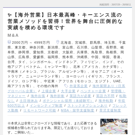
掲載期間
26/07/29～26/08/11
✨【海外営業】日本最高峰・キーエンス流の
営業メソッドを習得！世界を舞台に圧倒的な
実績を積める環境です
M&A
2000万円 ～ 4999万円
北海道、宮城県、群馬県、埼玉県、千葉
県、東京都、神奈川県、新潟県、富山県、石川県、山梨県、長野県、岐
阜県、静岡県、愛知県、京都府、大阪府、兵庫県、鳥取県、島根県、岡
山県、広島県、愛媛県、福岡県、熊本県、沖縄県、中国、韓国、香港、
台湾、タイ、シンガポール、インドネシア、フィリピン、インド、その
他アジア（ベトナム、ミャンマー等）、北米（アメリカ、カナダ等）、
中南米（メキシコ、ブラジル、アルゼンチン等）、オセアニア（オース
トラリア、ニュージーランド等）、ヨーロッパ（イギリス、フランス、
ドイツ、ロシア等）、中近東・アフリカ（モロッコ、エジプト、UAE、
南アフリカ等）、その他の海外
外資系企業
海外展開あり（日系
グローバル企業）
上場企業
大手企業
ベンチャー企業
管理職・
マネジャー
海外出張
海外折衝
英語力が必要
英語力不問
転勤
なし
土日祝休み
ポテンシャル採用（未経験可）
海外転勤
年収
600万以上
インセンティブ制度
ストックオプションあり
フレック
ス勤務
リモートワーク可能
MBA・留学支援制度
育児支援制度
※本求人は非常にクローズドな情報であり、また応募できる
候補者が限られております為、限定してお送りしておりま
す。ご興味いた…