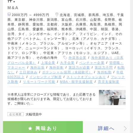
件。
M&A
2000万円 ～ 4999万円
北海道、宮城県、群馬県、埼玉県、千葉
県、東京都、神奈川県、新潟県、富山県、石川県、山梨県、長野県、岐
阜県、静岡県、愛知県、京都府、大阪府、兵庫県、鳥取県、島根県、岡
山県、広島県、愛媛県、福岡県、熊本県、沖縄県、中国、韓国、香港、
台湾、タイ、シンガポール、インドネシア、フィリピン、インド、その
他アジア（ベトナム、ミャンマー等）、北米（アメリカ、カナダ等）、
中南米（メキシコ、ブラジル、アルゼンチン等）、オセアニア（オース
トラリア、ニュージーランド等）、ヨーロッパ（イギリス、フランス、
ドイツ、ロシア等）、中近東・アフリカ（モロッコ、エジプト、UAE、
南アフリカ等）、その他の海外
外資系企業
海外展開あり（日系
グローバル企業）
上場企業
大手企業
ベンチャー企業
管理職・
マネジャー
海外出張
海外折衝
英語力が必要
英語力不問
転勤
なし
土日祝休み
ポテンシャル採用（未経験可）
海外転勤
年収
600万以上
インセンティブ制度
ストックオプションあり
フレック
ス勤務
リモートワーク可能
MBA・留学支援制度
育児支援制度
※本求人は非常にクローズドな情報であり、また応募できる
候補者が限られております為、限定してお送りしておりま
す。ご興味いた…
大幅増員中
会社概要
興味あり
詳細へ