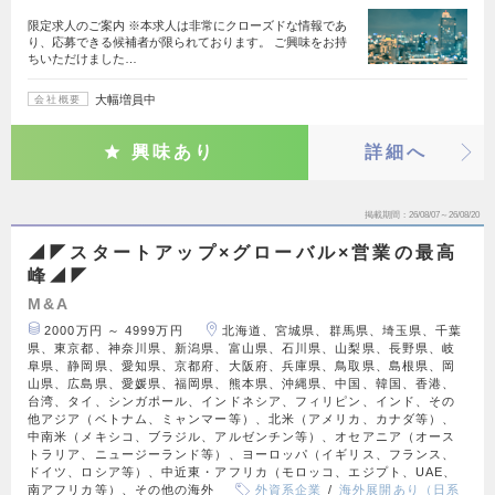
限定求人のご案内 ※本求人は非常にクローズドな情報であ
り、応募できる候補者が限られております。 ご興味をお持
ちいただけました…
大幅増員中
会社概要
興味あり
詳細へ
掲載期間
26/08/07～26/08/20
◢◤スタートアップ×グローバル×営業の最高
峰◢◤
M&A
2000万円 ～ 4999万円
北海道、宮城県、群馬県、埼玉県、千葉
県、東京都、神奈川県、新潟県、富山県、石川県、山梨県、長野県、岐
阜県、静岡県、愛知県、京都府、大阪府、兵庫県、鳥取県、島根県、岡
山県、広島県、愛媛県、福岡県、熊本県、沖縄県、中国、韓国、香港、
台湾、タイ、シンガポール、インドネシア、フィリピン、インド、その
他アジア（ベトナム、ミャンマー等）、北米（アメリカ、カナダ等）、
中南米（メキシコ、ブラジル、アルゼンチン等）、オセアニア（オース
トラリア、ニュージーランド等）、ヨーロッパ（イギリス、フランス、
ドイツ、ロシア等）、中近東・アフリカ（モロッコ、エジプト、UAE、
南アフリカ等）、その他の海外
外資系企業
海外展開あり（日系