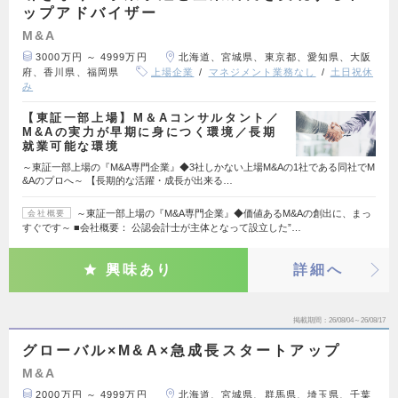
ップアドバイザー
M&A
3000万円 ～ 4999万円
北海道、宮城県、東京都、愛知県、大阪
府、香川県、福岡県
上場企業
マネジメント業務なし
土日祝休
み
【東証一部上場】M＆Aコンサルタント／
M&Aの実力が早期に身につく環境／長期
就業可能な環境
～東証一部上場の『M&A専門企業』◆3社しかない上場M&Aの1社である同社でM
&Aのプロへ～ 【長期的な活躍・成長が出来る…
～東証一部上場の『M&A専門企業』◆価値あるM&Aの創出に、まっ
会社概要
すぐです～ ■会社概要： 公認会計士が主体となって設立した”…
興味あり
詳細へ
掲載期間
26/08/04～26/08/17
グローバル×M&A×急成長スタートアップ
M&A
2000万円 ～ 4999万円
北海道、宮城県、群馬県、埼玉県、千葉