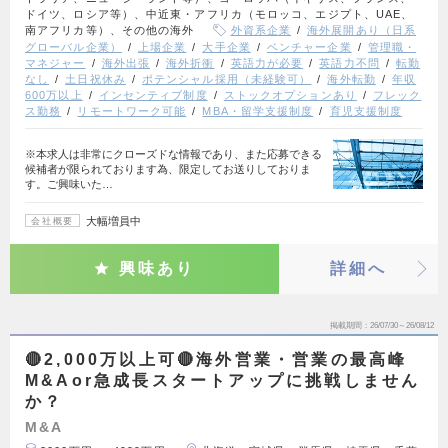
ドイツ、ロシア等）、中近東・アフリカ（モロッコ、エジプト、UAE、
南アフリカ等）、その他の海外
外資系企業
海外展開あり（日系
グローバル企業）
上場企業
大手企業
ベンチャー企業
管理職・
マネジャー
海外出張
海外折衝
英語力が必要
英語力不問
転勤
なし
土日祝休み
ポテンシャル採用（未経験可）
海外転勤
年収
600万以上
インセンティブ制度
ストックオプションあり
フレック
ス勤務
リモートワーク可能
MBA・留学支援制度
育児支援制度
※本求人は非常にクローズドな情報であり、また応募できる
候補者が限られております為、限定してお送りしておりま
す。ご興味いた…
大幅増員中
会社概要
興味あり
詳細へ
掲載期間
26/07/30～26/08/12
🔴2,000万以上可🔴海外営業・営業の最高峰
M&Aor急成長スタートアップに挑戦しません
か？
M&A