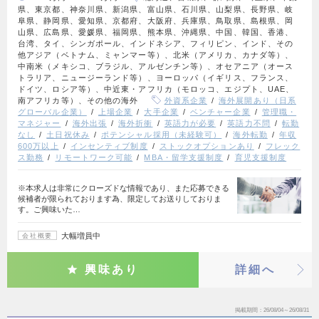
県、東京都、神奈川県、新潟県、富山県、石川県、山梨県、長野県、岐
阜県、静岡県、愛知県、京都府、大阪府、兵庫県、鳥取県、島根県、岡
山県、広島県、愛媛県、福岡県、熊本県、沖縄県、中国、韓国、香港、
台湾、タイ、シンガポール、インドネシア、フィリピン、インド、その
他アジア（ベトナム、ミャンマー等）、北米（アメリカ、カナダ等）、
中南米（メキシコ、ブラジル、アルゼンチン等）、オセアニア（オース
トラリア、ニュージーランド等）、ヨーロッパ（イギリス、フランス、
ドイツ、ロシア等）、中近東・アフリカ（モロッコ、エジプト、UAE、
南アフリカ等）、その他の海外
外資系企業
海外展開あり（日系
グローバル企業）
上場企業
大手企業
ベンチャー企業
管理職・
マネジャー
海外出張
海外折衝
英語力が必要
英語力不問
転勤
なし
土日祝休み
ポテンシャル採用（未経験可）
海外転勤
年収
600万以上
インセンティブ制度
ストックオプションあり
フレック
ス勤務
リモートワーク可能
MBA・留学支援制度
育児支援制度
※本求人は非常にクローズドな情報であり、また応募できる
候補者が限られております為、限定してお送りしておりま
す。ご興味いた…
大幅増員中
会社概要
興味あり
詳細へ
掲載期間
26/08/04～26/08/31