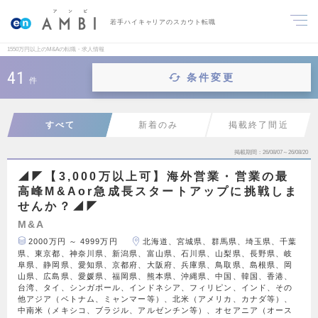
若手ハイキャリアのスカウト転職
1550万円以上のM&Aの転職・求人情報
41
条件変更
件
すべて
新着のみ
掲載終了間近
掲載期間
26/08/07～26/08/20
◢◤【3,000万以上可】海外営業・営業の最
高峰M&Aor急成長スタートアップに挑戦しま
せんか？◢◤
M&A
2000万円 ～ 4999万円
北海道、宮城県、群馬県、埼玉県、千葉
県、東京都、神奈川県、新潟県、富山県、石川県、山梨県、長野県、岐
阜県、静岡県、愛知県、京都府、大阪府、兵庫県、鳥取県、島根県、岡
山県、広島県、愛媛県、福岡県、熊本県、沖縄県、中国、韓国、香港、
台湾、タイ、シンガポール、インドネシア、フィリピン、インド、その
他アジア（ベトナム、ミャンマー等）、北米（アメリカ、カナダ等）、
中南米（メキシコ、ブラジル、アルゼンチン等）、オセアニア（オース