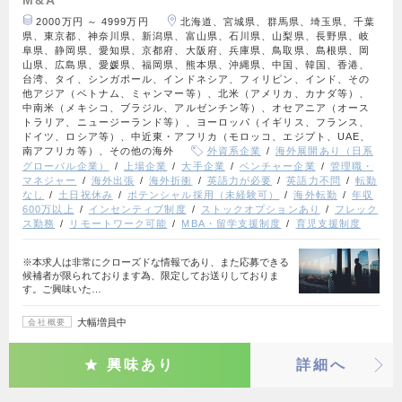
2000万円 ～ 4999万円
北海道、宮城県、群馬県、埼玉県、千葉
県、東京都、神奈川県、新潟県、富山県、石川県、山梨県、長野県、岐
阜県、静岡県、愛知県、京都府、大阪府、兵庫県、鳥取県、島根県、岡
山県、広島県、愛媛県、福岡県、熊本県、沖縄県、中国、韓国、香港、
台湾、タイ、シンガポール、インドネシア、フィリピン、インド、その
他アジア（ベトナム、ミャンマー等）、北米（アメリカ、カナダ等）、
中南米（メキシコ、ブラジル、アルゼンチン等）、オセアニア（オース
トラリア、ニュージーランド等）、ヨーロッパ（イギリス、フランス、
ドイツ、ロシア等）、中近東・アフリカ（モロッコ、エジプト、UAE、
南アフリカ等）、その他の海外
外資系企業
海外展開あり（日系
グローバル企業）
上場企業
大手企業
ベンチャー企業
管理職・
マネジャー
海外出張
海外折衝
英語力が必要
英語力不問
転勤
なし
土日祝休み
ポテンシャル採用（未経験可）
海外転勤
年収
600万以上
インセンティブ制度
ストックオプションあり
フレック
ス勤務
リモートワーク可能
MBA・留学支援制度
育児支援制度
※本求人は非常にクローズドな情報であり、また応募できる
候補者が限られております為、限定してお送りしておりま
す。ご興味いた…
大幅増員中
会社概要
興味あり
詳細へ