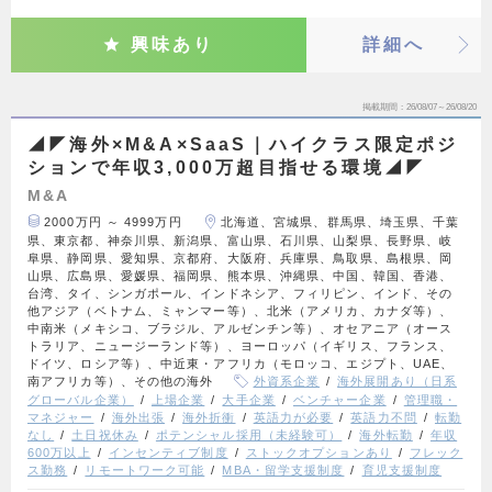
興味あり
詳細へ
掲載期間
26/08/07～26/08/20
◢◤海外×M&A×SaaS｜ハイクラス限定ポジ
ションで年収3,000万超目指せる環境◢◤
M&A
2000万円 ～ 4999万円
北海道、宮城県、群馬県、埼玉県、千葉
県、東京都、神奈川県、新潟県、富山県、石川県、山梨県、長野県、岐
阜県、静岡県、愛知県、京都府、大阪府、兵庫県、鳥取県、島根県、岡
山県、広島県、愛媛県、福岡県、熊本県、沖縄県、中国、韓国、香港、
台湾、タイ、シンガポール、インドネシア、フィリピン、インド、その
他アジア（ベトナム、ミャンマー等）、北米（アメリカ、カナダ等）、
中南米（メキシコ、ブラジル、アルゼンチン等）、オセアニア（オース
トラリア、ニュージーランド等）、ヨーロッパ（イギリス、フランス、
ドイツ、ロシア等）、中近東・アフリカ（モロッコ、エジプト、UAE、
南アフリカ等）、その他の海外
外資系企業
海外展開あり（日系
グローバル企業）
上場企業
大手企業
ベンチャー企業
管理職・
マネジャー
海外出張
海外折衝
英語力が必要
英語力不問
転勤
なし
土日祝休み
ポテンシャル採用（未経験可）
海外転勤
年収
600万以上
インセンティブ制度
ストックオプションあり
フレック
ス勤務
リモートワーク可能
MBA・留学支援制度
育児支援制度