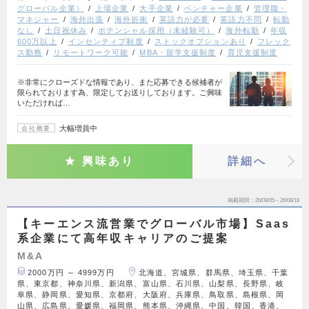
グローバル企業）
上場企業
大手企業
ベンチャー企業
管理職・
マネジャー
海外出張
海外折衝
英語力が必要
英語力不問
転勤
なし
土日祝休み
ポテンシャル採用（未経験可）
海外転勤
年収
600万以上
インセンティブ制度
ストックオプションあり
フレック
ス勤務
リモートワーク可能
MBA・留学支援制度
育児支援制度
※非常にクローズドな情報であり、また応募できる候補者が
限られております為、限定してお送りしております。ご興味
いただければ…
大幅増員中
会社概要
興味あり
詳細へ
掲載期間
26/08/05～26/08/18
【キーエンス流営業でグローバル市場】Saas
系企業にて高年収キャリアのご提案
M&A
2000万円 ～ 4999万円
北海道、宮城県、群馬県、埼玉県、千葉
県、東京都、神奈川県、新潟県、富山県、石川県、山梨県、長野県、岐
阜県、静岡県、愛知県、京都府、大阪府、兵庫県、鳥取県、島根県、岡
山県、広島県、愛媛県、福岡県、熊本県、沖縄県、中国、韓国、香港、