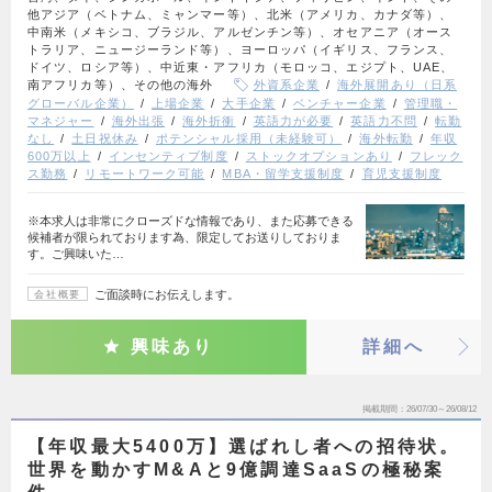
他アジア（ベトナム、ミャンマー等）、北米（アメリカ、カナダ等）、
中南米（メキシコ、ブラジル、アルゼンチン等）、オセアニア（オース
トラリア、ニュージーランド等）、ヨーロッパ（イギリス、フランス、
ドイツ、ロシア等）、中近東・アフリカ（モロッコ、エジプト、UAE、
南アフリカ等）、その他の海外
外資系企業
海外展開あり（日系
グローバル企業）
上場企業
大手企業
ベンチャー企業
管理職・
マネジャー
海外出張
海外折衝
英語力が必要
英語力不問
転勤
なし
土日祝休み
ポテンシャル採用（未経験可）
海外転勤
年収
600万以上
インセンティブ制度
ストックオプションあり
フレック
ス勤務
リモートワーク可能
MBA・留学支援制度
育児支援制度
※本求人は非常にクローズドな情報であり、また応募できる
候補者が限られております為、限定してお送りしておりま
す。ご興味いた…
ご面談時にお伝えします。
会社概要
興味あり
詳細へ
掲載期間
26/07/30～26/08/12
【年収最大5400万】選ばれし者への招待状。
世界を動かすM&Aと9億調達SaaSの極秘案