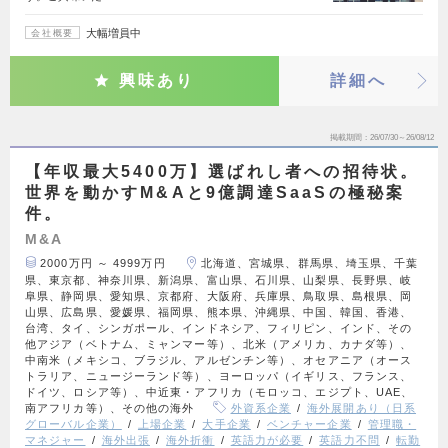
大幅増員中
会社概要
興味あり
詳細へ
掲載期間
26/07/30～26/08/12
【年収最大5400万】選ばれし者への招待状。
世界を動かすM&Aと9億調達SaaSの極秘案
件。
M&A
2000万円 ～ 4999万円
北海道、宮城県、群馬県、埼玉県、千葉
県、東京都、神奈川県、新潟県、富山県、石川県、山梨県、長野県、岐
阜県、静岡県、愛知県、京都府、大阪府、兵庫県、鳥取県、島根県、岡
山県、広島県、愛媛県、福岡県、熊本県、沖縄県、中国、韓国、香港、
台湾、タイ、シンガポール、インドネシア、フィリピン、インド、その
他アジア（ベトナム、ミャンマー等）、北米（アメリカ、カナダ等）、
中南米（メキシコ、ブラジル、アルゼンチン等）、オセアニア（オース
トラリア、ニュージーランド等）、ヨーロッパ（イギリス、フランス、
ドイツ、ロシア等）、中近東・アフリカ（モロッコ、エジプト、UAE、
南アフリカ等）、その他の海外
外資系企業
海外展開あり（日系
グローバル企業）
上場企業
大手企業
ベンチャー企業
管理職・
マネジャー
海外出張
海外折衝
英語力が必要
英語力不問
転勤