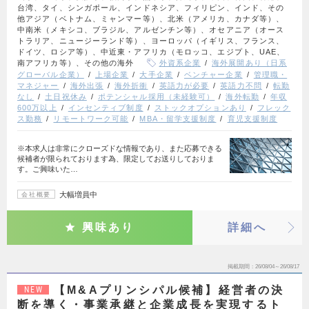
台湾、タイ、シンガポール、インドネシア、フィリピン、インド、その
他アジア（ベトナム、ミャンマー等）、北米（アメリカ、カナダ等）、
中南米（メキシコ、ブラジル、アルゼンチン等）、オセアニア（オース
トラリア、ニュージーランド等）、ヨーロッパ（イギリス、フランス、
ドイツ、ロシア等）、中近東・アフリカ（モロッコ、エジプト、UAE、
南アフリカ等）、その他の海外
外資系企業
海外展開あり（日系
グローバル企業）
上場企業
大手企業
ベンチャー企業
管理職・
マネジャー
海外出張
海外折衝
英語力が必要
英語力不問
転勤
なし
土日祝休み
ポテンシャル採用（未経験可）
海外転勤
年収
600万以上
インセンティブ制度
ストックオプションあり
フレック
ス勤務
リモートワーク可能
MBA・留学支援制度
育児支援制度
※本求人は非常にクローズドな情報であり、また応募できる
候補者が限られております為、限定してお送りしておりま
す。ご興味いた…
大幅増員中
会社概要
興味あり
詳細へ
掲載期間
26/08/04～26/08/17
【M&Aプリンシパル候補】経営者の決
NEW
断を導く・事業承継と企業成長を実現するト