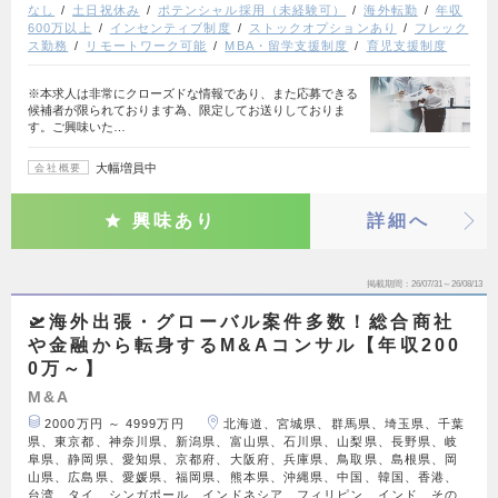
なし
土日祝休み
ポテンシャル採用（未経験可）
海外転勤
年収
600万以上
インセンティブ制度
ストックオプションあり
フレック
ス勤務
リモートワーク可能
MBA・留学支援制度
育児支援制度
※本求人は非常にクローズドな情報であり、また応募できる
候補者が限られております為、限定してお送りしておりま
す。ご興味いた…
大幅増員中
会社概要
興味あり
詳細へ
掲載期間
26/07/31～26/08/13
🛫海外出張・グローバル案件多数！総合商社
や金融から転身するM&Aコンサル【年収200
0万～】
M&A
2000万円 ～ 4999万円
北海道、宮城県、群馬県、埼玉県、千葉
県、東京都、神奈川県、新潟県、富山県、石川県、山梨県、長野県、岐
阜県、静岡県、愛知県、京都府、大阪府、兵庫県、鳥取県、島根県、岡
山県、広島県、愛媛県、福岡県、熊本県、沖縄県、中国、韓国、香港、
台湾、タイ、シンガポール、インドネシア、フィリピン、インド、その