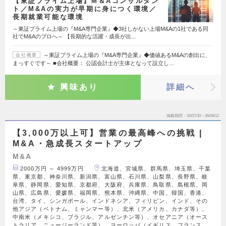
【東証プライム上場】M＆Aコンサルタン
ト／M&Aの実力が早期に身につく環境／
長期就業可能な環境
～東証プライム上場の『M&A専門企業』◆3社しかない上場M&Aの1社である同
社でM&Aのプロへ～ 【長期的な活躍・成長が出…
～東証プライム上場の『M&A専門企業』◆価値あるM&Aの創出に、
会社概要
まっすぐです～ ■会社概要： 公認会計士が主体となって設立し…
興味あり
詳細へ
掲載期間
26/07/30～26/08/12
【3,000万以上可】営業の最高峰への挑戦 |
M&A・急成長スタートアップ
M&A
2000万円 ～ 4999万円
北海道、宮城県、群馬県、埼玉県、千葉
県、東京都、神奈川県、新潟県、富山県、石川県、山梨県、長野県、岐
阜県、静岡県、愛知県、京都府、大阪府、兵庫県、鳥取県、島根県、岡
山県、広島県、愛媛県、福岡県、熊本県、沖縄県、中国、韓国、香港、
台湾、タイ、シンガポール、インドネシア、フィリピン、インド、その
他アジア（ベトナム、ミャンマー等）、北米（アメリカ、カナダ等）、
中南米（メキシコ、ブラジル、アルゼンチン等）、オセアニア（オース
トラリア、ニュージーランド等）、ヨーロッパ（イギリス、フランス、