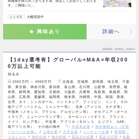
候補者が限られております為、限定してお送りしておりま
す。ご興味いた…
大幅増員中
会社概要
興味あり
詳細へ
掲載期間
26/08/01～26/08/14
【1day選考有】グローバル×M&A×年収200
0万以上可能
M&A
2000万円 ～ 4999万円
北海道、宮城県、群馬県、埼玉県、千葉
県、東京都、神奈川県、新潟県、富山県、石川県、山梨県、長野県、岐
阜県、静岡県、愛知県、京都府、大阪府、兵庫県、鳥取県、島根県、岡
山県、広島県、愛媛県、福岡県、熊本県、沖縄県、中国、韓国、香港、
台湾、タイ、シンガポール、インドネシア、フィリピン、インド、その
他アジア（ベトナム、ミャンマー等）、北米（アメリカ、カナダ等）、
中南米（メキシコ、ブラジル、アルゼンチン等）、オセアニア（オース
トラリア、ニュージーランド等）、ヨーロッパ（イギリス、フランス、
ドイツ、ロシア等）、中近東・アフリカ（モロッコ、エジプト、UAE、
南アフリカ等）、その他の海外
外資系企業
海外展開あり（日系
グローバル企業）
上場企業
大手企業
ベンチャー企業
管理職・
マネジャー
海外出張
海外折衝
英語力が必要
英語力不問
転勤