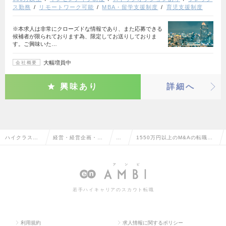
ス勤務
リモートワーク可能
MBA・留学支援制度
育児支援制度
※本求人は非常にクローズドな情報であり、また応募できる
候補者が限られております為、限定してお送りしておりま
す。ご興味いた…
大幅増員中
会社概要
興味あり
詳細へ
ハイクラス求
経営・経営企画・事
M&
1550万円以上のM&Aの転職・
人TOP
業企画系
A
求人情報一覧
若手ハイキャリアのスカウト転職
利用規約
求人情報に関するポリシー