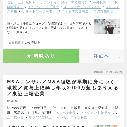
なし
土日祝休み
ポテンシャル採用（未経験可）
海外転勤
年収
600万以上
インセンティブ制度
ストックオプションあり
フレック
ス勤務
リモートワーク可能
MBA・留学支援制度
育児支援制度
※本求人は非常にクローズドな情報であり、また応募できる
候補者が限られております為、限定してお送りしておりま
す。ご興味いた…
大幅増員中
会社概要
興味あり
詳細へ
掲載期間
26/07/30～26/08/12
M&Aコンサル／M&A経験が早期に身につく
環境／賞与上限無し年収3000万超もありえる
／東証上場企業
M&A
2000万円 ～ 4999万円
北海道、宮城県、東京都、愛知県、大阪
府、広島県、香川県、福岡県
上場企業
マネジメント業務なし
土日祝休み
年収600万以上
インセンティブ制度