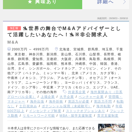
興味あり
詳細へ
掲載期間
26/08/03～26/08/16
🛬世界の舞台でM&Aアドバイザーとし
NEW
て活躍したいあなたへ！🛬※非公開求人
M&A
2000万円 ～ 4999万円
北海道、宮城県、群馬県、埼玉県、千葉
県、東京都、神奈川県、新潟県、富山県、石川県、山梨県、長野県、岐
阜県、静岡県、愛知県、京都府、大阪府、兵庫県、鳥取県、島根県、岡
山県、広島県、愛媛県、福岡県、熊本県、沖縄県、中国、韓国、香港、
台湾、タイ、シンガポール、インドネシア、フィリピン、インド、その
他アジア（ベトナム、ミャンマー等）、北米（アメリカ、カナダ等）、
中南米（メキシコ、ブラジル、アルゼンチン等）、オセアニア（オース
トラリア、ニュージーランド等）、ヨーロッパ（イギリス、フランス、
ドイツ、ロシア等）、中近東・アフリカ（モロッコ、エジプト、UAE、
南アフリカ等）、その他の海外
外資系企業
海外展開あり（日系
グローバル企業）
上場企業
大手企業
ベンチャー企業
管理職・
マネジャー
海外出張
海外折衝
英語力が必要
英語力不問
転勤
なし
土日祝休み
ポテンシャル採用（未経験可）
海外転勤
年収
600万以上
インセンティブ制度
ストックオプションあり
フレック
ス勤務
リモートワーク可能
MBA・留学支援制度
育児支援制度
※本求人は非常にクローズドな情報であり、また応募できる