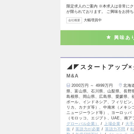
限定求人のご案内 ※本求人は非常に
が限られております。 ご興味をお持
大幅増員中
会社概要
興味あ
◢◤スタートアップ×
M&A
2000万円 ～ 4999万円
北海
県、富山県、石川県、山梨県、長野
島根県、岡山県、広島県、愛媛県、
ポール、インドネシア、フィリピン
リカ、カナダ等）、中南米（メキシ
ニュージーランド等）、ヨーロッパ
（モロッコ、エジプト、UAE、南ア
グローバル企業）
上場企業
大手
衝
英語力が必要
英語力不問