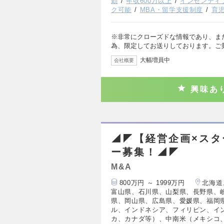
勤
年収600万以上
インセンティ
ク可能
MBA・留学支援制度
育
※非常にクローズドな情報であり、ま
為、限定してお送りしております。ご
大幅増員中
会社概要
興味あ
◢◤【経営企画×ス
ー募集！◢◤
M&A
800万円 ～ 1999万円
北海道
富山県、石川県、山梨県、長野県、
県、岡山県、広島県、愛媛県、福岡
ル、インドネシア、フィリピン、イ
カ、カナダ等）、中南米（メキシコ