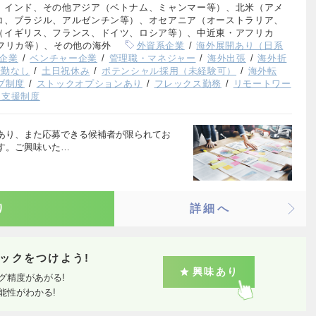
、インド、その他アジア（ベトナム、ミャンマー等）、北米（アメ
コ、ブラジル、アルゼンチン等）、オセアニア（オーストラリア、
（イギリス、フランス、ドイツ、ロシア等）、中近東・アフリカ
フリカ等）、その他の海外
外資系企業
海外展開あり（日系
企業
ベンチャー企業
管理職・マネジャー
海外出張
海外折
転勤なし
土日祝休み
ポテンシャル採用（未経験可）
海外転
ブ制度
ストックオプションあり
フレックス勤務
リモートワー
児支援制度
あり、また応募できる候補者が限られてお
す。ご興味いた…
り
詳細へ
ックをつけよう!
興味あり
グ精度があがる!
能性がわかる!