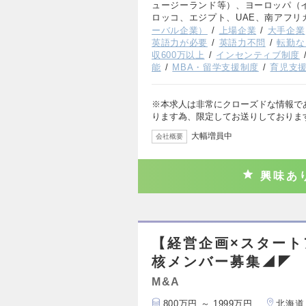
ュージーランド等）、ヨーロッパ（
ロッコ、エジプト、UAE、南アフリ
ーバル企業）
上場企業
大手企業
英語力が必要
英語力不問
転勤な
収600万以上
インセンティブ制度
能
MBA・留学支援制度
育児支
※本求人は非常にクローズドな情報で
ります為、限定してお送りしておりま
大幅増員中
会社概要
興味あ
【経営企画×スター
核メンバー募集◢◤
M&A
800万円 ～ 1999万円
北海道