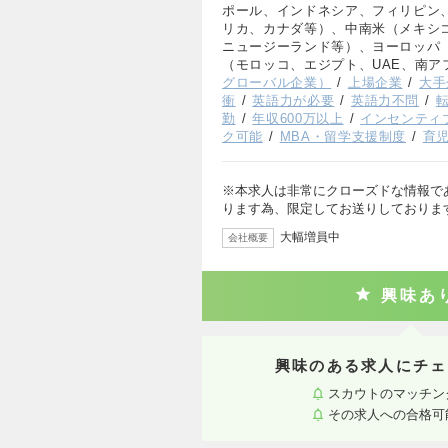
ポール、インドネシア、フィリピン
リカ、カナダ等）、中南米（メキシ
ニュージーランド等）、ヨーロッパ
（モロッコ、エジプト、UAE、南ア
グローバル企業）
上場企業
大手
衝
英語力が必要
英語力不問
勤
年収600万以上
インセンティ
ク可能
MBA・留学支援制度
育
※本求人は非常にクローズドな情報で
ります為、限定してお送りしておりま
大幅増員中
会社概要
興味あ
興味のある求人にチェ
スカウトのマッチン
その求人への合格可