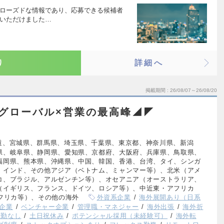
クローズドな情報であり、応募できる候補者
ちいただけました…
り
詳細へ
掲載期間
26/08/07～26/08/20
グローバル×営業の最高峰◢◤
道、宮城県、群馬県、埼玉県、千葉県、東京都、神奈川県、新潟
県、岐阜県、静岡県、愛知県、京都府、大阪府、兵庫県、鳥取県、
福岡県、熊本県、沖縄県、中国、韓国、香港、台湾、タイ、シンガ
、インド、その他アジア（ベトナム、ミャンマー等）、北米（アメ
コ、ブラジル、アルゼンチン等）、オセアニア（オーストラリア、
（イギリス、フランス、ドイツ、ロシア等）、中近東・アフリカ
フリカ等）、その他の海外
外資系企業
海外展開あり（日系
企業
ベンチャー企業
管理職・マネジャー
海外出張
海外折
転勤なし
土日祝休み
ポテンシャル採用（未経験可）
海外転