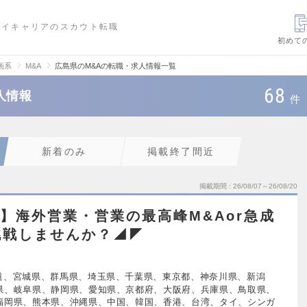
ハイキャリアのスカウト転職
初めて
画系
M&A
広島県のM&Aの転職・求人情報一覧
68
人情報
件
新着のみ
掲載終了間近
掲載期間
26/08/07～26/08/20
可】海外営業・営業の最高峰M&Aor急成
挑戦しませんか？◢◤
道、宮城県、群馬県、埼玉県、千葉県、東京都、神奈川県、新潟
県、岐阜県、静岡県、愛知県、京都府、大阪府、兵庫県、鳥取県、
福岡県、熊本県、沖縄県、中国、韓国、香港、台湾、タイ、シンガ