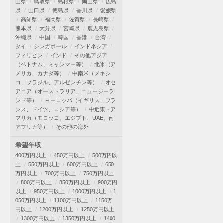
山県
鳥取県
島根県
岡山県
広島
県
山口県
徳島県
香川県
愛媛県
高知県
福岡県
佐賀県
長崎県
熊本県
大分県
宮崎県
鹿児島県
沖縄県
中国
韓国
香港
台湾
タイ
シンガポール
インドネシア
フィリピン
インド
その他アジア
（ベトナム、ミャンマー等）
北米（ア
メリカ、カナダ等）
中南米（メキシ
コ、ブラジル、アルゼンチン等）
オセ
アニア（オーストラリア、ニュージーラ
ンド等）
ヨーロッパ（イギリス、フラ
ンス、ドイツ、ロシア等）
中近東・ア
フリカ（モロッコ、エジプト、UAE、南
アフリカ等）
その他の海外
希望年収
400万円以上
450万円以上
500万円以
上
550万円以上
600万円以上
650
万円以上
700万円以上
750万円以上
800万円以上
850万円以上
900万円
以上
950万円以上
1000万円以上
1
050万円以上
1100万円以上
1150万
円以上
1200万円以上
1250万円以上
1300万円以上
1350万円以上
1400