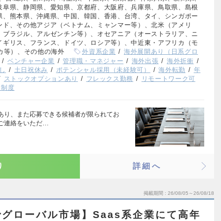
岐阜県、静岡県、愛知県、京都府、大阪府、兵庫県、鳥取県、島根
県、熊本県、沖縄県、中国、韓国、香港、台湾、タイ、シンガポー
ンド、その他アジア（ベトナム、ミャンマー等）、北米（アメリ
、ブラジル、アルゼンチン等）、オセアニア（オーストラリア、ニ
イギリス、フランス、ドイツ、ロシア等）、中近東・アフリカ（モ
カ等）、その他の海外
外資系企業
海外展開あり（日系グロ
ベンチャー企業
管理職・マネジャー
海外出張
海外折衝
し
土日祝休み
ポテンシャル採用（未経験可）
海外転勤
年
ストックオプションあり
フレックス勤務
リモートワーク可
援制度
あり、また応募できる候補者が限られてお
ご連絡をいただ…
り
詳細へ
掲載期間
26/08/05～26/08/18
グローバル市場】Saas系企業にて高年