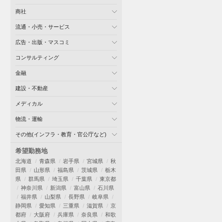
商社
流通・小売・サービス
広告・出版・マスコミ
コンサルティング
金融
建設・不動産
メディカル
物流・運輸
その他(インフラ・教育・官公庁など)
希望勤務地
北海道
青森県
岩手県
宮城県
秋
田県
山形県
福島県
茨城県
栃木
県
群馬県
埼玉県
千葉県
東京都
神奈川県
新潟県
富山県
石川県
福井県
山梨県
長野県
岐阜県
静岡県
愛知県
三重県
滋賀県
京
都府
大阪府
兵庫県
奈良県
和歌