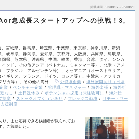
掲載期間
26/08/07～26/08/20
Aor急成長スタートアップへの挑戦！3,
道、宮城県、群馬県、埼玉県、千葉県、東京都、神奈川県、新潟
県、岐阜県、静岡県、愛知県、京都府、大阪府、兵庫県、鳥取県、
福岡県、熊本県、沖縄県、中国、韓国、香港、台湾、タイ、シンガ
、インド、その他アジア（ベトナム、ミャンマー等）、北米（アメ
コ、ブラジル、アルゼンチン等）、オセアニア（オーストラリア、
（イギリス、フランス、ドイツ、ロシア等）、中近東・アフリカ
フリカ等）、その他の海外
外資系企業
海外展開あり（日系
企業
ベンチャー企業
管理職・マネジャー
海外出張
海外折
転勤なし
土日祝休み
ポテンシャル採用（未経験可）
海外転
ブ制度
ストックオプションあり
フレックス勤務
リモートワー
児支援制度
あり、また応募できる候補者が限られてお
す。ご興味いた…