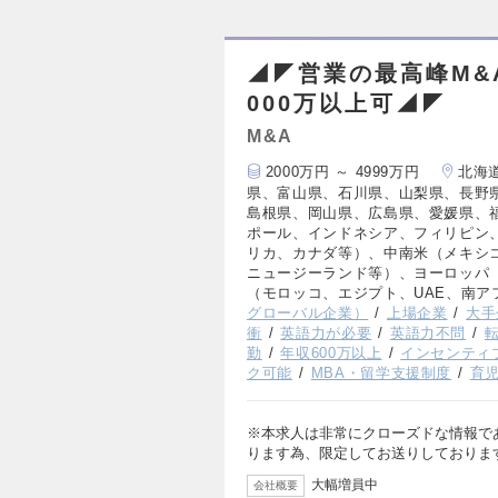
◢◤営業の最高峰M&
000万以上可◢◤
M&A
2000万円 ～ 4999万円
北海
県、富山県、石川県、山梨県、長野
島根県、岡山県、広島県、愛媛県、
ポール、インドネシア、フィリピン
リカ、カナダ等）、中南米（メキシ
ニュージーランド等）、ヨーロッパ
（モロッコ、エジプト、UAE、南ア
グローバル企業）
上場企業
大手
衝
英語力が必要
英語力不問
勤
年収600万以上
インセンティ
ク可能
MBA・留学支援制度
育
※本求人は非常にクローズドな情報で
ります為、限定してお送りしておりま
大幅増員中
会社概要