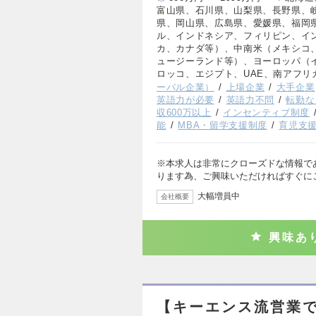
富山県、石川県、山梨県、長野県、
県、岡山県、広島県、愛媛県、福岡
ル、インドネシア、フィリピン、イ
カ、カナダ等）、中南米（メキシコ
ュージーランド等）、ヨーロッパ（
ロッコ、エジプト、UAE、南アフリ
ーバル企業）
上場企業
大手企業
英語力が必要
英語力不問
転勤な
収600万以上
インセンティブ制度
能
MBA・留学支援制度
育児支
※本求人は非常にクローズドな情報で
ります為、ご興味いただければすぐに
大幅増員中
会社概要
興味あ
【キーエンス流営業で