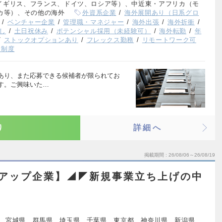
イギリス、フランス、ドイツ、ロシア等）、中近東・アフリカ（モ
カ等）、その他の海外
外資系企業
海外展開あり（日系グロ
ベンチャー企業
管理職・マネジャー
海外出張
海外折衝
し
土日祝休み
ポテンシャル採用（未経験可）
海外転勤
年
ストックオプションあり
フレックス勤務
リモートワーク可
援制度
あり、また応募できる候補者が限られてお
す。ご興味いた…
り
詳細へ
掲載期間
26/08/06～26/08/19
トアップ企業】◢◤新規事業立ち上げの中
、宮城県、群馬県、埼玉県、千葉県、東京都、神奈川県、新潟県、