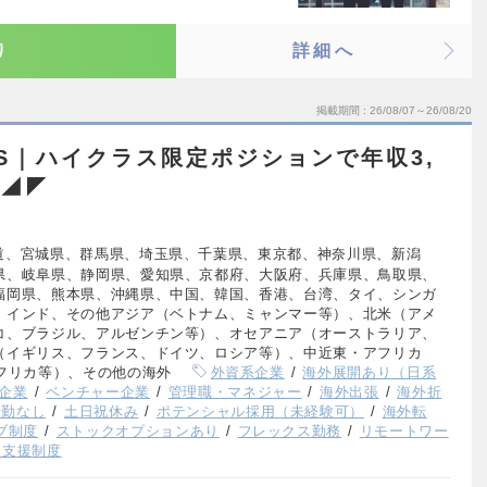
り
詳細へ
掲載期間
26/08/07～26/08/20
aS｜ハイクラス限定ポジションで年収3,
境◢◤
道、宮城県、群馬県、埼玉県、千葉県、東京都、神奈川県、新潟
県、岐阜県、静岡県、愛知県、京都府、大阪府、兵庫県、鳥取県、
福岡県、熊本県、沖縄県、中国、韓国、香港、台湾、タイ、シンガ
、インド、その他アジア（ベトナム、ミャンマー等）、北米（アメ
コ、ブラジル、アルゼンチン等）、オセアニア（オーストラリア、
（イギリス、フランス、ドイツ、ロシア等）、中近東・アフリカ
フリカ等）、その他の海外
外資系企業
海外展開あり（日系
企業
ベンチャー企業
管理職・マネジャー
海外出張
海外折
転勤なし
土日祝休み
ポテンシャル採用（未経験可）
海外転
ブ制度
ストックオプションあり
フレックス勤務
リモートワー
児支援制度