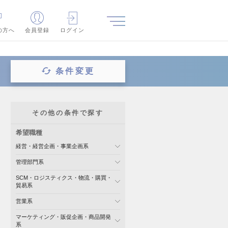
の方へ
会員登録
ログイン
条件変更
その他の条件で探す
希望職種
経営・経営企画・事業企画系
管理部門系
SCM・ロジスティクス・物流・購買・
貿易系
営業系
マーケティング・販促企画・商品開発
系