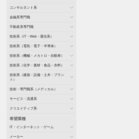
コンサルタント系
金融系専門職
不動産系専門職
技術系（IT・Web・通信系）
技術系（電気・電子・半導体）
技術系（機械・メカトロ・自動車）
技術系（化学・素材・食品・衣料）
技術系（建築・設備・土木・プラン
ト）
技術・専門職系（メディカル）
サービス・流通系
クリエイティブ系
希望業種
IT・インターネット・ゲーム
メーカー