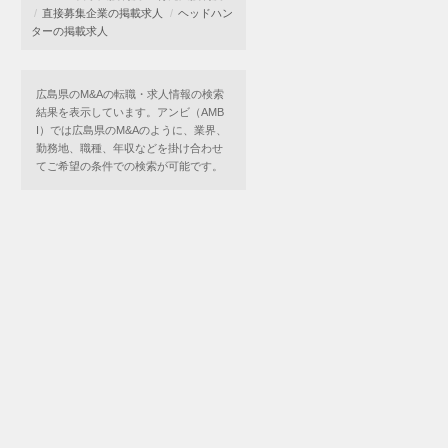
直接募集企業の掲載求人
ヘッドハン
ターの掲載求人
広島県のM&Aの転職・求人情報の検索
結果を表示しています。アンビ（AMB
I）では広島県のM&Aのように、業界、
勤務地、職種、年収などを掛け合わせ
てご希望の条件での検索が可能です。