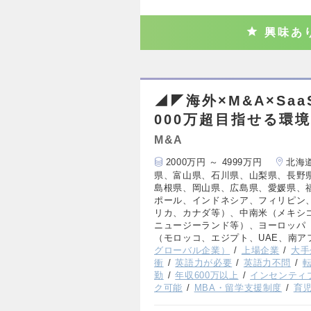
興味あ
◢◤海外×M&A×Sa
000万超目指せる環
M&A
2000万円 ～ 4999万円
北海
県、富山県、石川県、山梨県、長野
島根県、岡山県、広島県、愛媛県、
ポール、インドネシア、フィリピン
リカ、カナダ等）、中南米（メキシ
ニュージーランド等）、ヨーロッパ
（モロッコ、エジプト、UAE、南ア
グローバル企業）
上場企業
大手
衝
英語力が必要
英語力不問
勤
年収600万以上
インセンティ
ク可能
MBA・留学支援制度
育