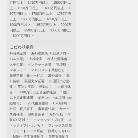
万円以上
1450万円以上
1500万円以
上
1550万円以上
1600万円以上
16
50万円以上
1700万円以上
1750万円
以上
1800万円以上
1850万円以上
1900万円以上
1950万円以上
2000万
円以上
2500万円以上
3000万円以上
5000万円以上
こだわり条件
外資系企業
海外展開あり(日系グロー
バル企業)
上場企業
株式公開準備
大手企業
ベンチャー企業
管理職・
マネジャー
マネジメント業務なし
新規事業・新サービス
海外出張
海
外折衝
英語力が必要
中国語力が必
要
英語力不問
転勤なし
土日祝休
み
3,000万円以上資金調達済
1億円
以上資金調達済
ポテンシャル採用（未
経験可）
20代役員在籍
CxO候補
社長・役員直下
事業責任者
サービ
ス責任者
開発責任者
海外転勤
年
収600万以上
インセンティブ制度
ス
トックオプションあり
フレックス勤務
リモートワーク可能
副業してもOK
MBA・留学支援制度
育児支援制度