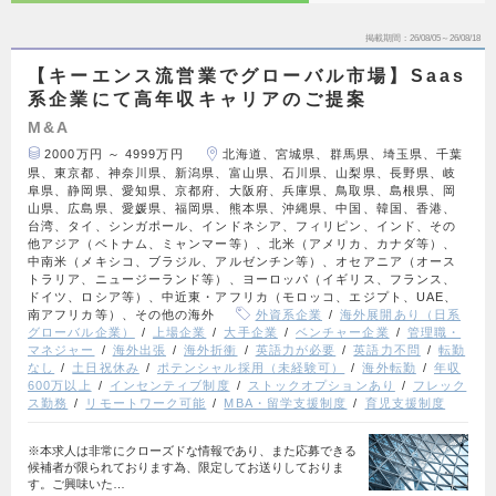
掲載期間
26/08/05～26/08/18
【キーエンス流営業でグローバル市場】Saas
系企業にて高年収キャリアのご提案
M&A
2000万円 ～ 4999万円
北海道、宮城県、群馬県、埼玉県、千葉
県、東京都、神奈川県、新潟県、富山県、石川県、山梨県、長野県、岐
阜県、静岡県、愛知県、京都府、大阪府、兵庫県、鳥取県、島根県、岡
山県、広島県、愛媛県、福岡県、熊本県、沖縄県、中国、韓国、香港、
台湾、タイ、シンガポール、インドネシア、フィリピン、インド、その
他アジア（ベトナム、ミャンマー等）、北米（アメリカ、カナダ等）、
中南米（メキシコ、ブラジル、アルゼンチン等）、オセアニア（オース
トラリア、ニュージーランド等）、ヨーロッパ（イギリス、フランス、
ドイツ、ロシア等）、中近東・アフリカ（モロッコ、エジプト、UAE、
南アフリカ等）、その他の海外
外資系企業
海外展開あり（日系
グローバル企業）
上場企業
大手企業
ベンチャー企業
管理職・
マネジャー
海外出張
海外折衝
英語力が必要
英語力不問
転勤
なし
土日祝休み
ポテンシャル採用（未経験可）
海外転勤
年収
600万以上
インセンティブ制度
ストックオプションあり
フレック
ス勤務
リモートワーク可能
MBA・留学支援制度
育児支援制度
※本求人は非常にクローズドな情報であり、また応募できる
候補者が限られております為、限定してお送りしておりま
す。ご興味いた…