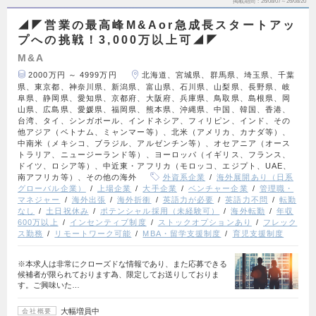
掲載期間
26/08/07～26/08/20
◢◤営業の最高峰M&Aor急成長スタートアッ
プへの挑戦！3,000万以上可◢◤
M&A
2000万円 ～ 4999万円
北海道、宮城県、群馬県、埼玉県、千葉
県、東京都、神奈川県、新潟県、富山県、石川県、山梨県、長野県、岐
阜県、静岡県、愛知県、京都府、大阪府、兵庫県、鳥取県、島根県、岡
山県、広島県、愛媛県、福岡県、熊本県、沖縄県、中国、韓国、香港、
台湾、タイ、シンガポール、インドネシア、フィリピン、インド、その
他アジア（ベトナム、ミャンマー等）、北米（アメリカ、カナダ等）、
中南米（メキシコ、ブラジル、アルゼンチン等）、オセアニア（オース
トラリア、ニュージーランド等）、ヨーロッパ（イギリス、フランス、
ドイツ、ロシア等）、中近東・アフリカ（モロッコ、エジプト、UAE、
南アフリカ等）、その他の海外
外資系企業
海外展開あり（日系
グローバル企業）
上場企業
大手企業
ベンチャー企業
管理職・
マネジャー
海外出張
海外折衝
英語力が必要
英語力不問
転勤
なし
土日祝休み
ポテンシャル採用（未経験可）
海外転勤
年収
600万以上
インセンティブ制度
ストックオプションあり
フレック
ス勤務
リモートワーク可能
MBA・留学支援制度
育児支援制度
※本求人は非常にクローズドな情報であり、また応募できる
候補者が限られております為、限定してお送りしておりま
す。ご興味いた…
大幅増員中
会社概要