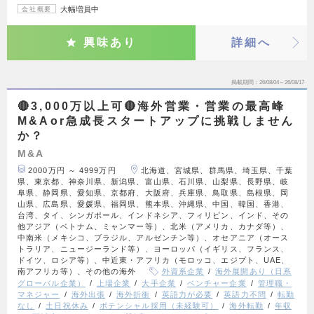
大幅増員中
会社概要
興味あり
詳細へ
掲載期間
26/08/04～26/08/17
🔴3,000万以上可🔴海外営業・営業の最高峰
M&Aor急成長スタートアップに挑戦しません
か？
M&A
2000万円 ～ 4999万円
北海道、宮城県、群馬県、埼玉県、千葉
県、東京都、神奈川県、新潟県、富山県、石川県、山梨県、長野県、岐
阜県、静岡県、愛知県、京都府、大阪府、兵庫県、鳥取県、島根県、岡
山県、広島県、愛媛県、福岡県、熊本県、沖縄県、中国、韓国、香港、
台湾、タイ、シンガポール、インドネシア、フィリピン、インド、その
他アジア（ベトナム、ミャンマー等）、北米（アメリカ、カナダ等）、
中南米（メキシコ、ブラジル、アルゼンチン等）、オセアニア（オース
トラリア、ニュージーランド等）、ヨーロッパ（イギリス、フランス、
ドイツ、ロシア等）、中近東・アフリカ（モロッコ、エジプト、UAE、
南アフリカ等）、その他の海外
外資系企業
海外展開あり（日系
グローバル企業）
上場企業
大手企業
ベンチャー企業
管理職・
マネジャー
海外出張
海外折衝
英語力が必要
英語力不問
転勤
なし
土日祝休み
ポテンシャル採用（未経験可）
海外転勤
年収