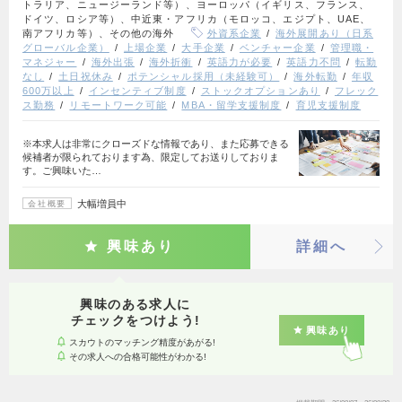
トラリア、ニュージーランド等）、ヨーロッパ（イギリス、フランス、
ドイツ、ロシア等）、中近東・アフリカ（モロッコ、エジプト、UAE、
南アフリカ等）、その他の海外
外資系企業
海外展開あり（日系
グローバル企業）
上場企業
大手企業
ベンチャー企業
管理職・
マネジャー
海外出張
海外折衝
英語力が必要
英語力不問
転勤
なし
土日祝休み
ポテンシャル採用（未経験可）
海外転勤
年収
600万以上
インセンティブ制度
ストックオプションあり
フレック
ス勤務
リモートワーク可能
MBA・留学支援制度
育児支援制度
※本求人は非常にクローズドな情報であり、また応募できる
候補者が限られております為、限定してお送りしておりま
す。ご興味いた…
大幅増員中
会社概要
興味あり
詳細へ
興味のある求人に
チェックをつけよう!
興味あり
スカウトのマッチング精度があがる!
その求人への合格可能性がわかる!