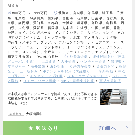
M&A
800万円 ～ 1999万円
北海道、宮城県、群馬県、埼玉県、千葉
県、東京都、神奈川県、新潟県、富山県、石川県、山梨県、長野県、岐
阜県、静岡県、愛知県、京都府、大阪府、兵庫県、鳥取県、島根県、岡
山県、広島県、愛媛県、福岡県、熊本県、沖縄県、中国、韓国、香港、
台湾、タイ、シンガポール、インドネシア、フィリピン、インド、その
他アジア（ベトナム、ミャンマー等）、北米（アメリカ、カナダ等）、
中南米（メキシコ、ブラジル、アルゼンチン等）、オセアニア（オース
トラリア、ニュージーランド等）、ヨーロッパ（イギリス、フランス、
ドイツ、ロシア等）、中近東・アフリカ（モロッコ、エジプト、UAE、
南アフリカ等）、その他の海外
外資系企業
海外展開あり（日系
グローバル企業）
上場企業
大手企業
ベンチャー企業
管理職・
マネジャー
海外出張
海外折衝
英語力が必要
英語力不問
転勤
なし
土日祝休み
ポテンシャル採用（未経験可）
海外転勤
年収
600万以上
インセンティブ制度
ストックオプションあり
フレック
ス勤務
リモートワーク可能
MBA・留学支援制度
育児支援制度
※本求人は非常にクローズドな情報であり、また応募できる
候補者が限られております為、ご興味いただければすぐにご
連絡をいただ…
大幅増員中
会社概要
興味あり
詳細へ