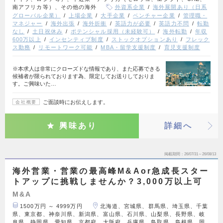
南アフリカ等）、その他の海外
外資系企業
海外展開あり（日系
グローバル企業）
上場企業
大手企業
ベンチャー企業
管理職・
マネジャー
海外出張
海外折衝
英語力が必要
英語力不問
転勤
なし
土日祝休み
ポテンシャル採用（未経験可）
海外転勤
年収
600万以上
インセンティブ制度
ストックオプションあり
フレック
ス勤務
リモートワーク可能
MBA・留学支援制度
育児支援制度
※本求人は非常にクローズドな情報であり、また応募できる
候補者が限られております為、限定してお送りしておりま
す。ご興味いた…
ご面談時にお伝えします。
会社概要
興味あり
詳細へ
掲載期間
26/07/31～26/08/13
海外営業・営業の最高峰M&Aor急成長スター
トアップに挑戦しませんか？3,000万以上可
M&A
1500万円 ～ 4999万円
北海道、宮城県、群馬県、埼玉県、千葉
県、東京都、神奈川県、新潟県、富山県、石川県、山梨県、長野県、岐
阜県、静岡県、愛知県、京都府、大阪府、兵庫県、鳥取県、島根県、岡