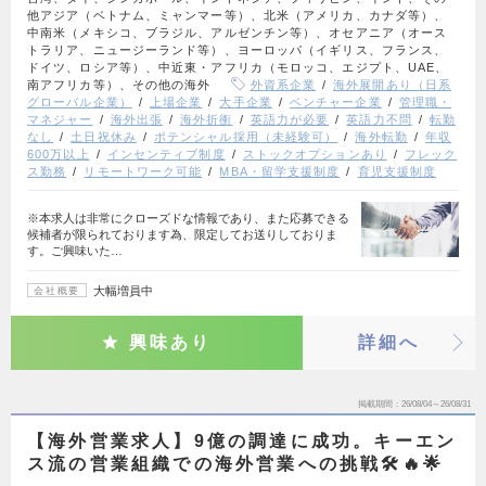
他アジア（ベトナム、ミャンマー等）、北米（アメリカ、カナダ等）、
中南米（メキシコ、ブラジル、アルゼンチン等）、オセアニア（オース
トラリア、ニュージーランド等）、ヨーロッパ（イギリス、フランス、
ドイツ、ロシア等）、中近東・アフリカ（モロッコ、エジプト、UAE、
南アフリカ等）、その他の海外
外資系企業
海外展開あり（日系
グローバル企業）
上場企業
大手企業
ベンチャー企業
管理職・
マネジャー
海外出張
海外折衝
英語力が必要
英語力不問
転勤
なし
土日祝休み
ポテンシャル採用（未経験可）
海外転勤
年収
600万以上
インセンティブ制度
ストックオプションあり
フレック
ス勤務
リモートワーク可能
MBA・留学支援制度
育児支援制度
※本求人は非常にクローズドな情報であり、また応募できる
候補者が限られております為、限定してお送りしておりま
す。ご興味いた…
大幅増員中
会社概要
興味あり
詳細へ
掲載期間
26/08/04～26/08/31
【海外営業求人】9億の調達に成功。キーエン
ス流の営業組織での海外営業への挑戦🛠️🔥🌟