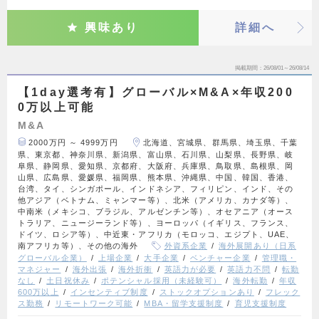
興味あり
詳細へ
掲載期間
26/08/01～26/08/14
【1day選考有】グローバル×M&A×年収200
0万以上可能
M&A
2000万円 ～ 4999万円
北海道、宮城県、群馬県、埼玉県、千葉
県、東京都、神奈川県、新潟県、富山県、石川県、山梨県、長野県、岐
阜県、静岡県、愛知県、京都府、大阪府、兵庫県、鳥取県、島根県、岡
山県、広島県、愛媛県、福岡県、熊本県、沖縄県、中国、韓国、香港、
台湾、タイ、シンガポール、インドネシア、フィリピン、インド、その
他アジア（ベトナム、ミャンマー等）、北米（アメリカ、カナダ等）、
中南米（メキシコ、ブラジル、アルゼンチン等）、オセアニア（オース
トラリア、ニュージーランド等）、ヨーロッパ（イギリス、フランス、
ドイツ、ロシア等）、中近東・アフリカ（モロッコ、エジプト、UAE、
南アフリカ等）、その他の海外
外資系企業
海外展開あり（日系
グローバル企業）
上場企業
大手企業
ベンチャー企業
管理職・
マネジャー
海外出張
海外折衝
英語力が必要
英語力不問
転勤
なし
土日祝休み
ポテンシャル採用（未経験可）
海外転勤
年収
600万以上
インセンティブ制度
ストックオプションあり
フレック
ス勤務
リモートワーク可能
MBA・留学支援制度
育児支援制度