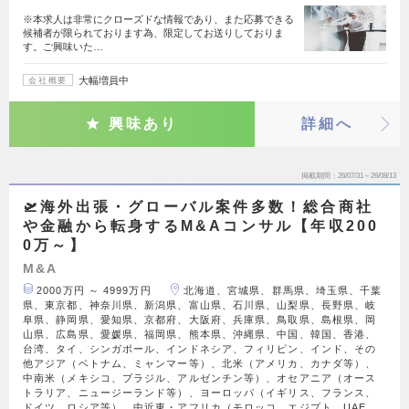
※本求人は非常にクローズドな情報であり、また応募できる
候補者が限られております為、限定してお送りしておりま
す。ご興味いた…
大幅増員中
会社概要
興味あり
詳細へ
掲載期間
26/07/31～26/08/13
🛫海外出張・グローバル案件多数！総合商社
や金融から転身するM&Aコンサル【年収200
0万～】
M&A
2000万円 ～ 4999万円
北海道、宮城県、群馬県、埼玉県、千葉
県、東京都、神奈川県、新潟県、富山県、石川県、山梨県、長野県、岐
阜県、静岡県、愛知県、京都府、大阪府、兵庫県、鳥取県、島根県、岡
山県、広島県、愛媛県、福岡県、熊本県、沖縄県、中国、韓国、香港、
台湾、タイ、シンガポール、インドネシア、フィリピン、インド、その
他アジア（ベトナム、ミャンマー等）、北米（アメリカ、カナダ等）、
中南米（メキシコ、ブラジル、アルゼンチン等）、オセアニア（オース
トラリア、ニュージーランド等）、ヨーロッパ（イギリス、フランス、
ドイツ、ロシア等）、中近東・アフリカ（モロッコ、エジプト、UAE、