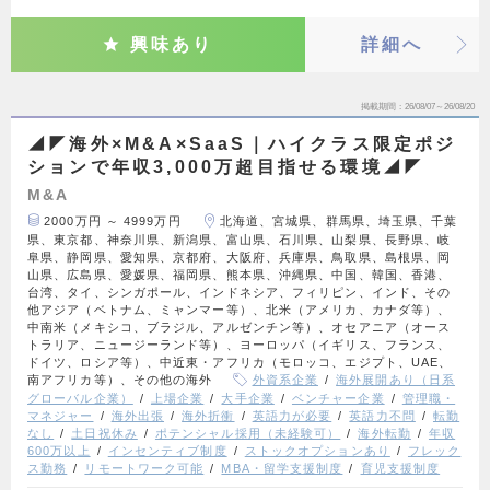
興味あり
詳細へ
掲載期間
26/08/07～26/08/20
◢◤海外×M&A×SaaS｜ハイクラス限定ポジ
ションで年収3,000万超目指せる環境◢◤
M&A
2000万円 ～ 4999万円
北海道、宮城県、群馬県、埼玉県、千葉
県、東京都、神奈川県、新潟県、富山県、石川県、山梨県、長野県、岐
阜県、静岡県、愛知県、京都府、大阪府、兵庫県、鳥取県、島根県、岡
山県、広島県、愛媛県、福岡県、熊本県、沖縄県、中国、韓国、香港、
台湾、タイ、シンガポール、インドネシア、フィリピン、インド、その
他アジア（ベトナム、ミャンマー等）、北米（アメリカ、カナダ等）、
中南米（メキシコ、ブラジル、アルゼンチン等）、オセアニア（オース
トラリア、ニュージーランド等）、ヨーロッパ（イギリス、フランス、
ドイツ、ロシア等）、中近東・アフリカ（モロッコ、エジプト、UAE、
南アフリカ等）、その他の海外
外資系企業
海外展開あり（日系
グローバル企業）
上場企業
大手企業
ベンチャー企業
管理職・
マネジャー
海外出張
海外折衝
英語力が必要
英語力不問
転勤
なし
土日祝休み
ポテンシャル採用（未経験可）
海外転勤
年収
600万以上
インセンティブ制度
ストックオプションあり
フレック
ス勤務
リモートワーク可能
MBA・留学支援制度
育児支援制度