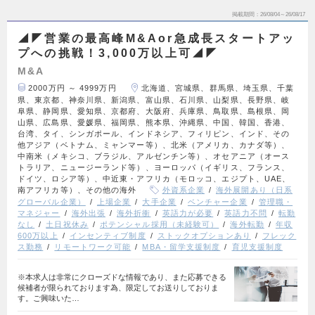
掲載期間
26/08/04～26/08/17
◢◤営業の最高峰M&Aor急成長スタートアッ
プへの挑戦！3,000万以上可◢◤
M&A
2000万円 ～ 4999万円
北海道、宮城県、群馬県、埼玉県、千葉
県、東京都、神奈川県、新潟県、富山県、石川県、山梨県、長野県、岐
阜県、静岡県、愛知県、京都府、大阪府、兵庫県、鳥取県、島根県、岡
山県、広島県、愛媛県、福岡県、熊本県、沖縄県、中国、韓国、香港、
台湾、タイ、シンガポール、インドネシア、フィリピン、インド、その
他アジア（ベトナム、ミャンマー等）、北米（アメリカ、カナダ等）、
中南米（メキシコ、ブラジル、アルゼンチン等）、オセアニア（オース
トラリア、ニュージーランド等）、ヨーロッパ（イギリス、フランス、
ドイツ、ロシア等）、中近東・アフリカ（モロッコ、エジプト、UAE、
南アフリカ等）、その他の海外
外資系企業
海外展開あり（日系
グローバル企業）
上場企業
大手企業
ベンチャー企業
管理職・
マネジャー
海外出張
海外折衝
英語力が必要
英語力不問
転勤
なし
土日祝休み
ポテンシャル採用（未経験可）
海外転勤
年収
600万以上
インセンティブ制度
ストックオプションあり
フレック
ス勤務
リモートワーク可能
MBA・留学支援制度
育児支援制度
※本求人は非常にクローズドな情報であり、また応募できる
候補者が限られております為、限定してお送りしておりま
す。ご興味いた…