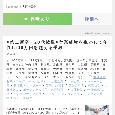
大幅増員中
会社概要
興味あり
詳細へ
掲載期間
26/08/05～26/08/18
■第二新卒・20代歓迎■営業経験を生かして年
収1500万円を超える手段
M&A
1000万円 ～ 1999万円
北海道、宮城県、群馬県、埼玉県、千葉
県、東京都、神奈川県、新潟県、富山県、石川県、山梨県、長野県、岐
阜県、静岡県、愛知県、京都府、大阪府、兵庫県、鳥取県、島根県、岡
山県、広島県、愛媛県、福岡県、熊本県、沖縄県、タイ、シンガポー
ル、インド、その他アジア（ベトナム、ミャンマー等）
海外展開
あり（日系グローバル企業）
上場企業
大手企業
ベンチャー企
業
管理職・マネジャー
英語力が必要
英語力不問
転勤なし
土
日祝休み
ポテンシャル採用（未経験可）
海外転勤
年収600万以
上
インセンティブ制度
ストックオプションあり
フレックス勤
務
育児支援制度
※本求人は非常にクローズドな情報であり、また応募できる
候補者が限られております為、限定してお送りしておりま