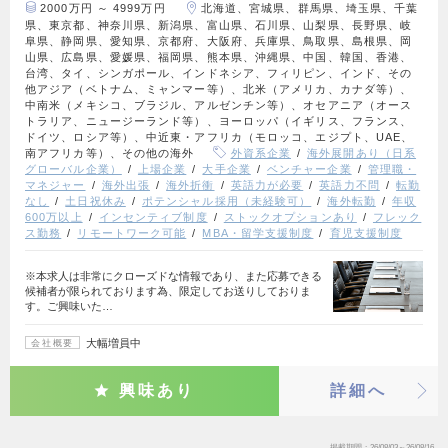
2000万円 ～ 4999万円
北海道、宮城県、群馬県、埼玉県、千葉
県、東京都、神奈川県、新潟県、富山県、石川県、山梨県、長野県、岐
阜県、静岡県、愛知県、京都府、大阪府、兵庫県、鳥取県、島根県、岡
山県、広島県、愛媛県、福岡県、熊本県、沖縄県、中国、韓国、香港、
台湾、タイ、シンガポール、インドネシア、フィリピン、インド、その
他アジア（ベトナム、ミャンマー等）、北米（アメリカ、カナダ等）、
中南米（メキシコ、ブラジル、アルゼンチン等）、オセアニア（オース
トラリア、ニュージーランド等）、ヨーロッパ（イギリス、フランス、
ドイツ、ロシア等）、中近東・アフリカ（モロッコ、エジプト、UAE、
南アフリカ等）、その他の海外
外資系企業
海外展開あり（日系
グローバル企業）
上場企業
大手企業
ベンチャー企業
管理職・
マネジャー
海外出張
海外折衝
英語力が必要
英語力不問
転勤
なし
土日祝休み
ポテンシャル採用（未経験可）
海外転勤
年収
600万以上
インセンティブ制度
ストックオプションあり
フレック
ス勤務
リモートワーク可能
MBA・留学支援制度
育児支援制度
※本求人は非常にクローズドな情報であり、また応募できる
候補者が限られております為、限定してお送りしておりま
す。ご興味いた…
大幅増員中
会社概要
興味あり
詳細へ
掲載期間
26/08/03～26/08/16