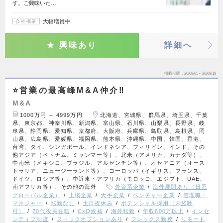
す。ご興味いた…
大幅増員中
会社概要
興味あり
詳細へ
掲載期間
26/08/05～26/08/18
⭐営業の最高峰M&A仲介‼️
M&A
1000万円 ～ 4999万円
北海道、宮城県、群馬県、埼玉県、千葉
県、東京都、神奈川県、新潟県、富山県、石川県、山梨県、長野県、岐
阜県、静岡県、愛知県、京都府、大阪府、兵庫県、鳥取県、島根県、岡
山県、広島県、愛媛県、福岡県、熊本県、沖縄県、中国、韓国、香港、
台湾、タイ、シンガポール、インドネシア、フィリピン、インド、その
他アジア（ベトナム、ミャンマー等）、北米（アメリカ、カナダ等）、
中南米（メキシコ、ブラジル、アルゼンチン等）、オセアニア（オース
トラリア、ニュージーランド等）、ヨーロッパ（イギリス、フランス、
ドイツ、ロシア等）、中近東・アフリカ（モロッコ、エジプト、UAE、
南アフリカ等）、その他の海外
外資系企業
海外展開あり（日系
グローバル企業）
上場企業
大手企業
ベンチャー企業
管理職・
マネジャー
転勤なし
土日祝休み
ポテンシャル採用（未経験
可）
20代役員在籍
CxO候補
海外転勤
年収600万以上
インセ
ンティブ制度
ストックオプションあり
フレックス勤務
リモート