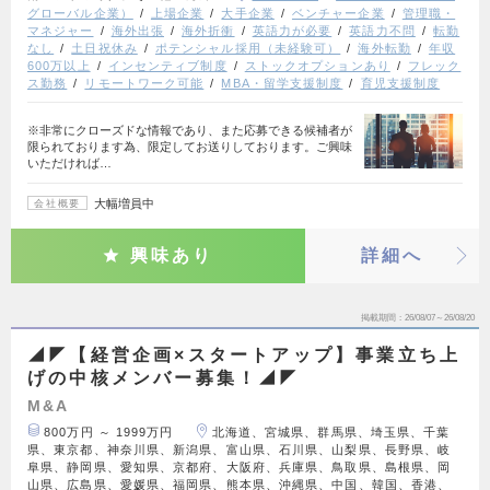
グローバル企業）
上場企業
大手企業
ベンチャー企業
管理職・
マネジャー
海外出張
海外折衝
英語力が必要
英語力不問
転勤
なし
土日祝休み
ポテンシャル採用（未経験可）
海外転勤
年収
600万以上
インセンティブ制度
ストックオプションあり
フレック
ス勤務
リモートワーク可能
MBA・留学支援制度
育児支援制度
※非常にクローズドな情報であり、また応募できる候補者が
限られております為、限定してお送りしております。ご興味
いただければ…
大幅増員中
会社概要
興味あり
詳細へ
掲載期間
26/08/07～26/08/20
◢◤【経営企画×スタートアップ】事業立ち上
げの中核メンバー募集！◢◤
M&A
800万円 ～ 1999万円
北海道、宮城県、群馬県、埼玉県、千葉
県、東京都、神奈川県、新潟県、富山県、石川県、山梨県、長野県、岐
阜県、静岡県、愛知県、京都府、大阪府、兵庫県、鳥取県、島根県、岡
山県、広島県、愛媛県、福岡県、熊本県、沖縄県、中国、韓国、香港、