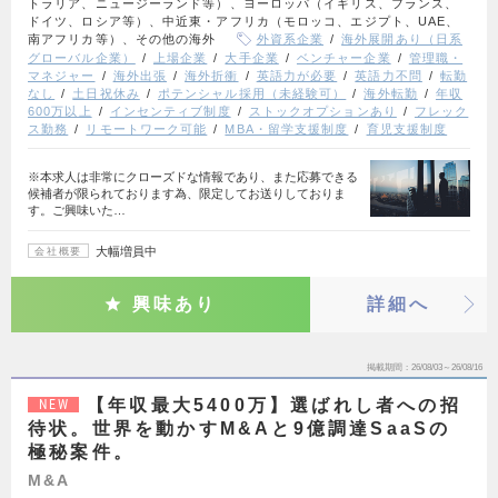
トラリア、ニュージーランド等）、ヨーロッパ（イギリス、フランス、
ドイツ、ロシア等）、中近東・アフリカ（モロッコ、エジプト、UAE、
南アフリカ等）、その他の海外
外資系企業
海外展開あり（日系
グローバル企業）
上場企業
大手企業
ベンチャー企業
管理職・
マネジャー
海外出張
海外折衝
英語力が必要
英語力不問
転勤
なし
土日祝休み
ポテンシャル採用（未経験可）
海外転勤
年収
600万以上
インセンティブ制度
ストックオプションあり
フレック
ス勤務
リモートワーク可能
MBA・留学支援制度
育児支援制度
※本求人は非常にクローズドな情報であり、また応募できる
候補者が限られております為、限定してお送りしておりま
す。ご興味いた…
大幅増員中
会社概要
興味あり
詳細へ
掲載期間
26/08/03～26/08/16
【年収最大5400万】選ばれし者への招
NEW
待状。世界を動かすM&Aと9億調達SaaSの
極秘案件。
M&A