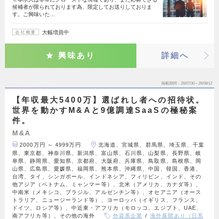
候補者が限られております為、限定してお送りしておりま
す。ご興味いた…
大幅増員中
会社概要
興味あり
詳細へ
掲載期間
26/07/30～26/08/12
【年収最大5400万】選ばれし者への招待状。
世界を動かすM&Aと9億調達SaaSの極秘案
件。
M&A
2000万円 ～ 4999万円
北海道、宮城県、群馬県、埼玉県、千葉
県、東京都、神奈川県、新潟県、富山県、石川県、山梨県、長野県、岐
阜県、静岡県、愛知県、京都府、大阪府、兵庫県、鳥取県、島根県、岡
山県、広島県、愛媛県、福岡県、熊本県、沖縄県、中国、韓国、香港、
台湾、タイ、シンガポール、インドネシア、フィリピン、インド、その
他アジア（ベトナム、ミャンマー等）、北米（アメリカ、カナダ等）、
中南米（メキシコ、ブラジル、アルゼンチン等）、オセアニア（オース
トラリア、ニュージーランド等）、ヨーロッパ（イギリス、フランス、
ドイツ、ロシア等）、中近東・アフリカ（モロッコ、エジプト、UAE、
南アフリカ等）、その他の海外
外資系企業
海外展開あり（日系