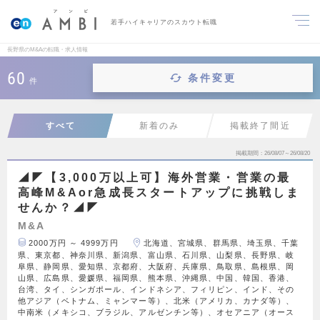
若手ハイキャリアのスカウト転職
長野県のM&Aの転職・求人情報
60
条件変更
件
すべて
新着のみ
掲載終了間近
掲載期間
26/08/07～26/08/20
◢◤【3,000万以上可】海外営業・営業の最
高峰M&Aor急成長スタートアップに挑戦しま
せんか？◢◤
M&A
2000万円 ～ 4999万円
北海道、宮城県、群馬県、埼玉県、千葉
県、東京都、神奈川県、新潟県、富山県、石川県、山梨県、長野県、岐
阜県、静岡県、愛知県、京都府、大阪府、兵庫県、鳥取県、島根県、岡
山県、広島県、愛媛県、福岡県、熊本県、沖縄県、中国、韓国、香港、
台湾、タイ、シンガポール、インドネシア、フィリピン、インド、その
他アジア（ベトナム、ミャンマー等）、北米（アメリカ、カナダ等）、
中南米（メキシコ、ブラジル、アルゼンチン等）、オセアニア（オース