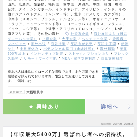
山県、広島県、愛媛県、福岡県、熊本県、沖縄県、中国、韓国、香港、
台湾、タイ、シンガポール、インドネシア、フィリピン、インド、その
他アジア（ベトナム、ミャンマー等）、北米（アメリカ、カナダ等）、
中南米（メキシコ、ブラジル、アルゼンチン等）、オセアニア（オース
トラリア、ニュージーランド等）、ヨーロッパ（イギリス、フランス、
ドイツ、ロシア等）、中近東・アフリカ（モロッコ、エジプト、UAE、
南アフリカ等）、その他の海外
外資系企業
海外展開あり（日系
グローバル企業）
上場企業
大手企業
ベンチャー企業
管理職・
マネジャー
海外出張
海外折衝
英語力が必要
英語力不問
転勤
なし
土日祝休み
ポテンシャル採用（未経験可）
海外転勤
年収
600万以上
インセンティブ制度
ストックオプションあり
フレック
ス勤務
リモートワーク可能
MBA・留学支援制度
育児支援制度
※本求人は非常にクローズドな情報であり、また応募できる
候補者が限られております為、限定してお送りしておりま
す。ご興味いた…
大幅増員中
会社概要
興味あり
詳細へ
掲載期間
26/07/30～26/08/12
【年収最大5400万】選ばれし者への招待状。