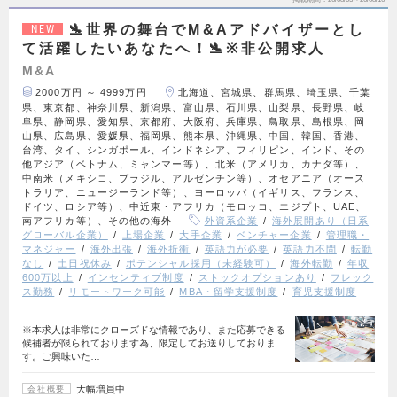
🛬世界の舞台でM&Aアドバイザーとし
NEW
て活躍したいあなたへ！🛬※非公開求人
M&A
2000万円 ～ 4999万円
北海道、宮城県、群馬県、埼玉県、千葉
県、東京都、神奈川県、新潟県、富山県、石川県、山梨県、長野県、岐
阜県、静岡県、愛知県、京都府、大阪府、兵庫県、鳥取県、島根県、岡
山県、広島県、愛媛県、福岡県、熊本県、沖縄県、中国、韓国、香港、
台湾、タイ、シンガポール、インドネシア、フィリピン、インド、その
他アジア（ベトナム、ミャンマー等）、北米（アメリカ、カナダ等）、
中南米（メキシコ、ブラジル、アルゼンチン等）、オセアニア（オース
トラリア、ニュージーランド等）、ヨーロッパ（イギリス、フランス、
ドイツ、ロシア等）、中近東・アフリカ（モロッコ、エジプト、UAE、
南アフリカ等）、その他の海外
外資系企業
海外展開あり（日系
グローバル企業）
上場企業
大手企業
ベンチャー企業
管理職・
マネジャー
海外出張
海外折衝
英語力が必要
英語力不問
転勤
なし
土日祝休み
ポテンシャル採用（未経験可）
海外転勤
年収
600万以上
インセンティブ制度
ストックオプションあり
フレック
ス勤務
リモートワーク可能
MBA・留学支援制度
育児支援制度
※本求人は非常にクローズドな情報であり、また応募できる
候補者が限られております為、限定してお送りしておりま
す。ご興味いた…
大幅増員中
会社概要