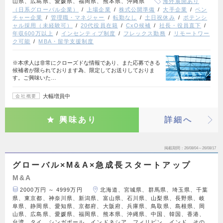
山県、広島県、愛媛県、福岡県、熊本県、沖縄県
海外展開あり
（日系グローバル企業）
上場企業
株式公開準備
大手企業
ベン
チャー企業
管理職・マネジャー
転勤なし
土日祝休み
ポテンシ
ャル採用（未経験可）
20代役員在籍
CxO候補
社長・役員直下
年収600万以上
インセンティブ制度
フレックス勤務
リモートワー
ク可能
MBA・留学支援制度
※本求人は非常にクローズドな情報であり、また応募できる
候補者が限られております為、限定してお送りしておりま
す。ご興味いた…
大幅増員中
会社概要
興味あり
詳細へ
掲載期間
26/08/04～26/08/17
グローバル×M&A×急成長スタートアップ
M&A
2000万円 ～ 4999万円
北海道、宮城県、群馬県、埼玉県、千葉
県、東京都、神奈川県、新潟県、富山県、石川県、山梨県、長野県、岐
阜県、静岡県、愛知県、京都府、大阪府、兵庫県、鳥取県、島根県、岡
山県、広島県、愛媛県、福岡県、熊本県、沖縄県、中国、韓国、香港、
台湾、タイ、シンガポール、インドネシア、フィリピン、インド、その