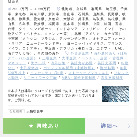
M&A
2000万円 ～ 4999万円
北海道、宮城県、群馬県、埼玉県、千葉
県、東京都、神奈川県、新潟県、富山県、石川県、山梨県、長野県、岐
阜県、静岡県、愛知県、京都府、大阪府、兵庫県、鳥取県、島根県、岡
山県、広島県、愛媛県、福岡県、熊本県、沖縄県、中国、韓国、香港、
台湾、タイ、シンガポール、インドネシア、フィリピン、インド、その
他アジア（ベトナム、ミャンマー等）、北米（アメリカ、カナダ等）、
中南米（メキシコ、ブラジル、アルゼンチン等）、オセアニア（オース
トラリア、ニュージーランド等）、ヨーロッパ（イギリス、フランス、
ドイツ、ロシア等）、中近東・アフリカ（モロッコ、エジプト、UAE、
南アフリカ等）、その他の海外
外資系企業
海外展開あり（日系
グローバル企業）
上場企業
大手企業
ベンチャー企業
管理職・
マネジャー
海外出張
海外折衝
英語力が必要
英語力不問
転勤
なし
土日祝休み
ポテンシャル採用（未経験可）
海外転勤
年収
600万以上
インセンティブ制度
ストックオプションあり
フレック
ス勤務
リモートワーク可能
MBA・留学支援制度
育児支援制度
※本求人は非常にクローズドな情報であり、また応募できる
候補者が限られております為、限定してお送りしておりま
す。ご興味いた…
大幅増員中
会社概要
興味あり
詳細へ