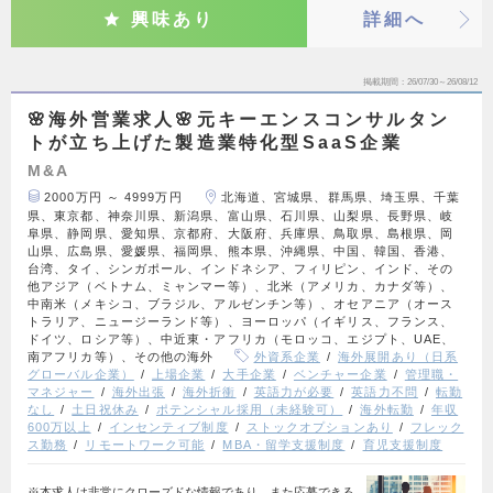
興味あり
詳細へ
掲載期間
26/07/30～26/08/12
🌸海外営業求人🌸元キーエンスコンサルタン
トが立ち上げた製造業特化型SaaS企業
M&A
2000万円 ～ 4999万円
北海道、宮城県、群馬県、埼玉県、千葉
県、東京都、神奈川県、新潟県、富山県、石川県、山梨県、長野県、岐
阜県、静岡県、愛知県、京都府、大阪府、兵庫県、鳥取県、島根県、岡
山県、広島県、愛媛県、福岡県、熊本県、沖縄県、中国、韓国、香港、
台湾、タイ、シンガポール、インドネシア、フィリピン、インド、その
他アジア（ベトナム、ミャンマー等）、北米（アメリカ、カナダ等）、
中南米（メキシコ、ブラジル、アルゼンチン等）、オセアニア（オース
トラリア、ニュージーランド等）、ヨーロッパ（イギリス、フランス、
ドイツ、ロシア等）、中近東・アフリカ（モロッコ、エジプト、UAE、
南アフリカ等）、その他の海外
外資系企業
海外展開あり（日系
グローバル企業）
上場企業
大手企業
ベンチャー企業
管理職・
マネジャー
海外出張
海外折衝
英語力が必要
英語力不問
転勤
なし
土日祝休み
ポテンシャル採用（未経験可）
海外転勤
年収
600万以上
インセンティブ制度
ストックオプションあり
フレック
ス勤務
リモートワーク可能
MBA・留学支援制度
育児支援制度
※本求人は非常にクローズドな情報であり、また応募できる