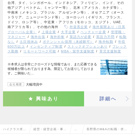
台湾、タイ、シンガポール、インドネシア、フィリピン、インド、その
他アジア（ベトナム、ミャンマー等）、北米（アメリカ、カナダ等）、
中南米（メキシコ、ブラジル、アルゼンチン等）、オセアニア（オース
トラリア、ニュージーランド等）、ヨーロッパ（イギリス、フランス、
ドイツ、ロシア等）、中近東・アフリカ（モロッコ、エジプト、UAE、
南アフリカ等）、その他の海外
外資系企業
海外展開あり（日系
グローバル企業）
上場企業
大手企業
ベンチャー企業
管理職・
マネジャー
海外出張
海外折衝
英語力が必要
英語力不問
転勤
なし
土日祝休み
ポテンシャル採用（未経験可）
海外転勤
年収
600万以上
インセンティブ制度
ストックオプションあり
フレック
ス勤務
リモートワーク可能
MBA・留学支援制度
育児支援制度
※本求人は非常にクローズドな情報であり、また応募できる
候補者が限られております為、限定してお送りしておりま
す。ご興味いた…
大幅増員中
会社概要
興味あり
詳細へ
ハイクラス求人
経営・経営企画・事業
M&
長野県のM&Aの転職・求人