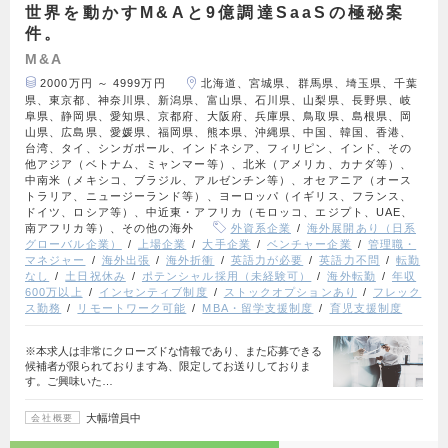
世界を動かすM&Aと9億調達SaaSの極秘案
件。
M&A
2000万円 ～ 4999万円
北海道、宮城県、群馬県、埼玉県、千葉
県、東京都、神奈川県、新潟県、富山県、石川県、山梨県、長野県、岐
阜県、静岡県、愛知県、京都府、大阪府、兵庫県、鳥取県、島根県、岡
山県、広島県、愛媛県、福岡県、熊本県、沖縄県、中国、韓国、香港、
台湾、タイ、シンガポール、インドネシア、フィリピン、インド、その
他アジア（ベトナム、ミャンマー等）、北米（アメリカ、カナダ等）、
中南米（メキシコ、ブラジル、アルゼンチン等）、オセアニア（オース
トラリア、ニュージーランド等）、ヨーロッパ（イギリス、フランス、
ドイツ、ロシア等）、中近東・アフリカ（モロッコ、エジプト、UAE、
南アフリカ等）、その他の海外
外資系企業
海外展開あり（日系
グローバル企業）
上場企業
大手企業
ベンチャー企業
管理職・
マネジャー
海外出張
海外折衝
英語力が必要
英語力不問
転勤
なし
土日祝休み
ポテンシャル採用（未経験可）
海外転勤
年収
600万以上
インセンティブ制度
ストックオプションあり
フレック
ス勤務
リモートワーク可能
MBA・留学支援制度
育児支援制度
※本求人は非常にクローズドな情報であり、また応募できる
候補者が限られております為、限定してお送りしておりま
す。ご興味いた…
大幅増員中
会社概要