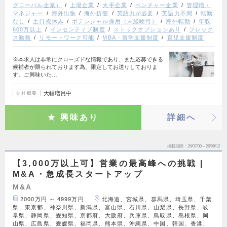
グローバル企業）
上場企業
大手企業
ベンチャー企業
管理職・
マネジャー
海外出張
海外折衝
英語力が必要
英語力不問
転勤
なし
土日祝休み
ポテンシャル採用（未経験可）
海外転勤
年収
600万以上
インセンティブ制度
ストックオプションあり
フレック
ス勤務
リモートワーク可能
MBA・留学支援制度
育児支援制度
※本求人は非常にクローズドな情報であり、また応募できる
候補者が限られております為、限定してお送りしておりま
す。ご興味いた…
大幅増員中
会社概要
興味あり
詳細へ
掲載期間
26/07/30～26/08/12
【3,000万以上可】営業の最高峰への挑戦 |
M&A・急成長スタートアップ
M&A
2000万円 ～ 4999万円
北海道、宮城県、群馬県、埼玉県、千葉
県、東京都、神奈川県、新潟県、富山県、石川県、山梨県、長野県、岐
阜県、静岡県、愛知県、京都府、大阪府、兵庫県、鳥取県、島根県、岡
山県、広島県、愛媛県、福岡県、熊本県、沖縄県、中国、韓国、香港、