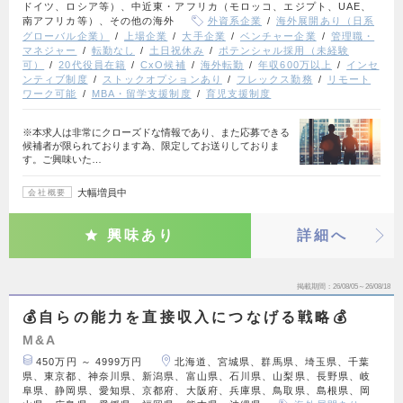
ドイツ、ロシア等）、中近東・アフリカ（モロッコ、エジプト、UAE、
南アフリカ等）、その他の海外
外資系企業
海外展開あり（日系
グローバル企業）
上場企業
大手企業
ベンチャー企業
管理職・
マネジャー
転勤なし
土日祝休み
ポテンシャル採用（未経験
可）
20代役員在籍
CxO候補
海外転勤
年収600万以上
インセ
ンティブ制度
ストックオプションあり
フレックス勤務
リモート
ワーク可能
MBA・留学支援制度
育児支援制度
※本求人は非常にクローズドな情報であり、また応募できる
候補者が限られております為、限定してお送りしておりま
す。ご興味いた…
大幅増員中
会社概要
興味あり
詳細へ
掲載期間
26/08/05～26/08/18
💰自らの能力を直接収入につなげる戦略💰
M&A
450万円 ～ 4999万円
北海道、宮城県、群馬県、埼玉県、千葉
県、東京都、神奈川県、新潟県、富山県、石川県、山梨県、長野県、岐
阜県、静岡県、愛知県、京都府、大阪府、兵庫県、鳥取県、島根県、岡