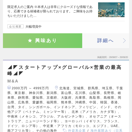
限定求人のご案内 ※本求人は非常にクローズドな情報であ
り、応募できる候補者が限られております。 ご興味をお持
ちいただけました…
大幅増員中
会社概要
興味あり
詳細へ
掲載期間
26/08/07～26/08/20
◢◤スタートアップ×グローバル×営業の最高
峰◢◤
M&A
2000万円 ～ 4999万円
北海道、宮城県、群馬県、埼玉県、千葉
県、東京都、神奈川県、新潟県、富山県、石川県、山梨県、長野県、岐
阜県、静岡県、愛知県、京都府、大阪府、兵庫県、鳥取県、島根県、岡
山県、広島県、愛媛県、福岡県、熊本県、沖縄県、中国、韓国、香港、
台湾、タイ、シンガポール、インドネシア、フィリピン、インド、その
他アジア（ベトナム、ミャンマー等）、北米（アメリカ、カナダ等）、
中南米（メキシコ、ブラジル、アルゼンチン等）、オセアニア（オース
トラリア、ニュージーランド等）、ヨーロッパ（イギリス、フランス、
ドイツ、ロシア等）、中近東・アフリカ（モロッコ、エジプト、UAE、
南アフリカ等）、その他の海外
外資系企業
海外展開あり（日系