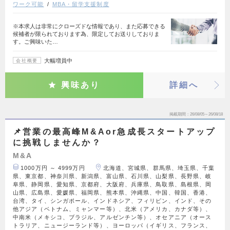
ワーク可能
MBA・留学支援制度
※本求人は非常にクローズドな情報であり、また応募できる
候補者が限られております為、限定してお送りしておりま
す。ご興味いた…
大幅増員中
会社概要
興味あり
詳細へ
掲載期間
26/08/05～26/08/18
📌営業の最高峰M&Aor急成長スタートアップ
に挑戦しませんか？
M&A
1000万円 ～ 4999万円
北海道、宮城県、群馬県、埼玉県、千葉
県、東京都、神奈川県、新潟県、富山県、石川県、山梨県、長野県、岐
阜県、静岡県、愛知県、京都府、大阪府、兵庫県、鳥取県、島根県、岡
山県、広島県、愛媛県、福岡県、熊本県、沖縄県、中国、韓国、香港、
台湾、タイ、シンガポール、インドネシア、フィリピン、インド、その
他アジア（ベトナム、ミャンマー等）、北米（アメリカ、カナダ等）、
中南米（メキシコ、ブラジル、アルゼンチン等）、オセアニア（オース
トラリア、ニュージーランド等）、ヨーロッパ（イギリス、フランス、