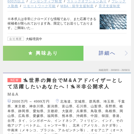
600万以上
インセンティブ制度
ストックオプションあり
フレック
ス勤務
リモートワーク可能
MBA・留学支援制度
育児支援制度
※本求人は非常にクローズドな情報であり、また応募できる
候補者が限られております為、限定してお送りしておりま
す。ご興味いた…
大幅増員中
会社概要
興味あり
詳細へ
掲載期間
26/08/03～26/08/31
🛬世界の舞台でM&Aアドバイザーとし
NEW
て活躍したいあなたへ！🛬※非公開求人
M&A
2000万円 ～ 4999万円
北海道、宮城県、群馬県、埼玉県、千葉
県、東京都、神奈川県、新潟県、富山県、石川県、山梨県、長野県、岐
阜県、静岡県、愛知県、京都府、大阪府、兵庫県、鳥取県、島根県、岡
山県、広島県、愛媛県、福岡県、熊本県、沖縄県、中国、韓国、香港、
台湾、タイ、シンガポール、インドネシア、フィリピン、インド、その
他アジア（ベトナム、ミャンマー等）、北米（アメリカ、カナダ等）、
中南米（メキシコ、ブラジル、アルゼンチン等）、オセアニア（オース