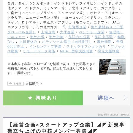
台湾、タイ、シンガポール、インドネシア、フィリピン、インド、その
他アジア（ベトナム、ミャンマー等）、北米（アメリカ、カナダ等）、
中南米（メキシコ、ブラジル、アルゼンチン等）、オセアニア（オース
トラリア、ニュージーランド等）、ヨーロッパ（イギリス、フランス、
ドイツ、ロシア等）、中近東・アフリカ（モロッコ、エジプト、UAE、
南アフリカ等）、その他の海外
外資系企業
海外展開あり（日系
グローバル企業）
上場企業
大手企業
ベンチャー企業
管理職・
マネジャー
海外出張
海外折衝
英語力が必要
英語力不問
転勤
なし
土日祝休み
ポテンシャル採用（未経験可）
海外転勤
年収
600万以上
インセンティブ制度
ストックオプションあり
フレック
ス勤務
リモートワーク可能
MBA・留学支援制度
育児支援制度
※本求人は非常にクローズドな情報であり、また応募できる
候補者が限られております為、限定してお送りしておりま
す。ご興味いた…
大幅増員中
会社概要
興味あり
詳細へ
掲載期間
26/08/06～26/08/19
【経営企画×スタートアップ企業】◢◤新規事
業立ち上げの中核メンバー募集◢◤