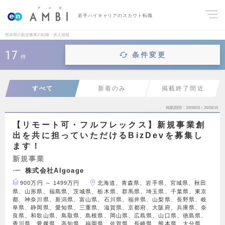
若手ハイキャリアのスカウト転職
熊本県の新規事業の転職・求人情報
17
条件変更
件
すべて
新着のみ
掲載終了間近
掲載期間
26/08/03～26/08/16
【リモート可・フルフレックス】新規事業創
出を共に担っていただけるBizDevを募集し
ます！
新規事業
株式会社Algoage
900万円 ～ 1499万円
北海道、青森県、岩手県、宮城県、秋田
県、山形県、福島県、茨城県、栃木県、群馬県、埼玉県、千葉県、東京
都、神奈川県、新潟県、富山県、石川県、福井県、山梨県、長野県、岐
阜県、静岡県、愛知県、三重県、滋賀県、京都府、大阪府、兵庫県、奈
良県、和歌山県、鳥取県、島根県、岡山県、広島県、山口県、徳島県、
香川県、愛媛県、高知県、福岡県、佐賀県、長崎県、熊本県、大分県、