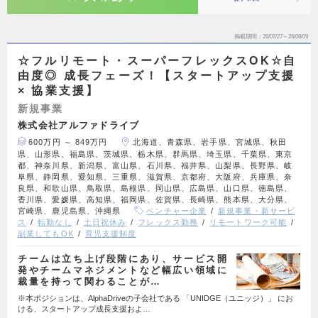
掲載期間
26/07/27～26/08/09
☆フルリモート・スーパーフレックスOK☆自
由度◎ 成長フェーズ！【スタートアップ支援
× 協業支援】
新規事業
株式会社アルファドライブ
600万円 ～ 849万円
北海道、青森県、岩手県、宮城県、秋田
県、山形県、福島県、茨城県、栃木県、群馬県、埼玉県、千葉県、東京
都、神奈川県、新潟県、富山県、石川県、福井県、山梨県、長野県、岐
阜県、静岡県、愛知県、三重県、滋賀県、京都府、大阪府、兵庫県、奈
良県、和歌山県、鳥取県、島根県、岡山県、広島県、山口県、徳島県、
香川県、愛媛県、高知県、福岡県、佐賀県、長崎県、熊本県、大分県、
宮崎県、鹿児島県、沖縄県
ベンチャー企業
新規事業・新サービ
ス
転勤なし
土日祝休み
フレックス勤務
リモートワーク可能
副業してもOK
育児支援制度
チームは立ち上げ段階にあり、サービス開
発やチームマネジメントなど幅広い領域に
裁量を持って関わることが…
※本ポジションは、AlphaDriveの子会社である 「UNIDGE（ユニッジ）」 にお
ける、スタートアップ成長支援およ…