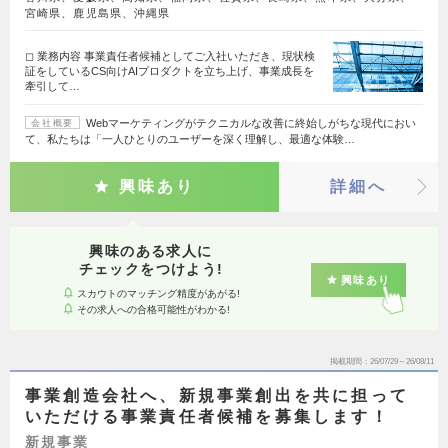
宮崎県、鹿児島県、沖縄県
◻︎ 業務内容 事業責任者候補としてご入社いただき、現状検
証をしているCS向けAIプロダクトを立ち上げ、事業成長を
牽引して…
Webマーケティングがテクニカルな改善に終始しがちな現代におい
会社概要
て、私たちは「一人ひとりのユーザーを深く理解し、最適な体験…
興味あり
詳細へ
興味のある求人に
チェックをつけよう!
興味あり
スカウトのマッチング精度があがる!
その求人への合格可能性がわかる!
掲載期間
26/07/29～26/08/11
事業創造会社へ、新規事業創出を共に担って
いただける事業責任者候補を募集します！
新規事業