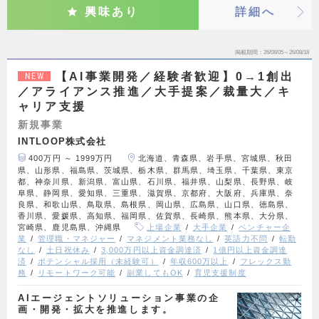
興味あり
詳細へ
掲載期間
26/08/05～26/08/18
【AI事業開発／経験者歓迎】0→1創出
NEW
／アライアンス推進／大手提案／裁量大／キ
ャリア支援
新規事業
INTLOOP株式会社
400万円 ～ 1999万円
北海道、青森県、岩手県、宮城県、秋田
県、山形県、福島県、茨城県、栃木県、群馬県、埼玉県、千葉県、東京
都、神奈川県、新潟県、富山県、石川県、福井県、山梨県、長野県、岐
阜県、静岡県、愛知県、三重県、滋賀県、京都府、大阪府、兵庫県、奈
良県、和歌山県、鳥取県、島根県、岡山県、広島県、山口県、徳島県、
香川県、愛媛県、高知県、福岡県、佐賀県、長崎県、熊本県、大分県、
宮崎県、鹿児島県、沖縄県
上場企業
大手企業
ベンチャー企
業
管理職・マネジャー
マネジメント業務なし
英語力不問
転勤
なし
土日祝休み
3,000万円以上資金調達済
1億円以上資金調達
済
ポテンシャル採用（未経験可）
年収600万以上
フレックス勤
務
リモートワーク可能
副業してもOK
育児支援制度
AIエージェントソリューション事業の企
画・開発・拡大を推進します。