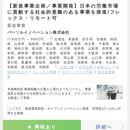
【新規事業企画／事業開発】日本の労働市場
に貢献する社会的意義のある事業を推進/フレ
ックス・リモート可
新規事業
パーソルイノベーション株式会社
600万円 ～ 999万円
北海道、青森県、岩手県、宮城県、秋田
県、山形県、福島県、茨城県、栃木県、群馬県、埼玉県、千葉県、東京
都、神奈川県、新潟県、富山県、石川県、福井県、山梨県、長野県、岐
阜県、静岡県、愛知県、三重県、滋賀県、京都府、大阪府、兵庫県、奈
良県、和歌山県、鳥取県、島根県、岡山県、広島県、山口県、徳島県、
香川県、愛媛県、高知県、福岡県、佐賀県、長崎県、熊本県、大分県、
宮崎県、鹿児島県、沖縄県
上場企業
大手企業
転勤なし
年
収600万以上
フレックス勤務
リモートワーク可能
育児支援制
度
▼業務内容 事業戦略の立案から実行までをリードし、事業
成長を加速させる役割を担っていただきます。テクノロジー
を駆使して革新…
新規事業創造・オープンイノベーション推進、管理並びにそれに付
会社概要
帯する業務
興味あり
詳細へ