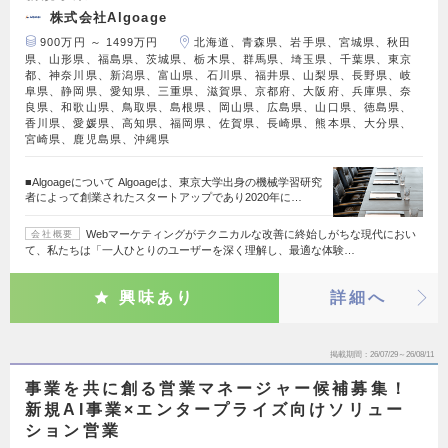
株式会社Algoage
900万円 ～ 1499万円
北海道、青森県、岩手県、宮城県、秋田
県、山形県、福島県、茨城県、栃木県、群馬県、埼玉県、千葉県、東京
都、神奈川県、新潟県、富山県、石川県、福井県、山梨県、長野県、岐
阜県、静岡県、愛知県、三重県、滋賀県、京都府、大阪府、兵庫県、奈
良県、和歌山県、鳥取県、島根県、岡山県、広島県、山口県、徳島県、
香川県、愛媛県、高知県、福岡県、佐賀県、長崎県、熊本県、大分県、
宮崎県、鹿児島県、沖縄県
■Algoageについて Algoageは、東京大学出身の機械学習研究
者によって創業されたスタートアップであり2020年に…
Webマーケティングがテクニカルな改善に終始しがちな現代におい
会社概要
て、私たちは「一人ひとりのユーザーを深く理解し、最適な体験…
興味あり
詳細へ
掲載期間
26/07/29～26/08/11
事業を共に創る営業マネージャー候補募集！
新規AI事業×エンタープライズ向けソリュー
ション営業