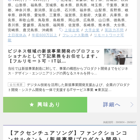
県、山形県、福島県、茨城県、栃木県、群馬県、埼玉県、千葉県、東京
都、神奈川県、新潟県、富山県、石川県、福井県、山梨県、長野県、岐
阜県、静岡県、愛知県、三重県、滋賀県、京都府、大阪府、兵庫県、奈
良県、和歌山県、鳥取県、島根県、岡山県、広島県、山口県、徳島県、
香川県、愛媛県、高知県、福岡県、佐賀県、長崎県、熊本県、大分県、
宮崎県、鹿児島県、沖縄県
上場企業
大手企業
英語力不問
土日祝休み
年収600万以上
フレックス勤務
リモートワーク可
能
ビジネス領域の新規事業開発のプロフェッ
ショナルとして下記業務をお任せします。
【フルリモート可・IT以…
当社では新規事業創造に対して、事業の構想からプロダクト開発までをビジネ
ス・デザイン・エンジニアリングの異なるスキルを持っ…
デジタル技術を活用した新規事業開発支援および、企業のプロダク
会社概要
ト開発・システム開発を一体で支援するITサービス事業 ★東京証…
興味あり
詳細へ
掲載期間
26/08/04～26/08/17
【アクセンチュアソング】ファンクションコ
ンサルタント（新規事業/プロダクト開発）