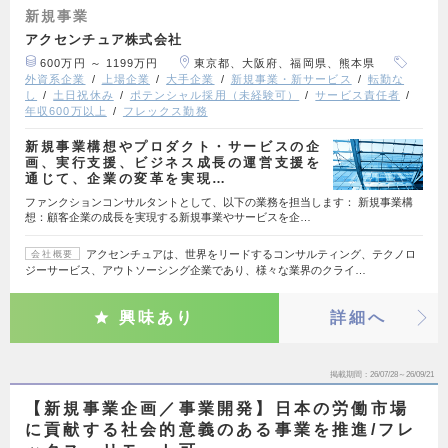
新規事業
アクセンチュア株式会社
600万円 ～ 1199万円
東京都、大阪府、福岡県、熊本県
外資系企業
上場企業
大手企業
新規事業・新サービス
転勤な
し
土日祝休み
ポテンシャル採用（未経験可）
サービス責任者
年収600万以上
フレックス勤務
新規事業構想やプロダクト・サービスの企
画、実行支援、ビジネス成長の運営支援を
通じて、企業の変革を実現…
ファンクションコンサルタントとして、以下の業務を担当します： 新規事業構
想：顧客企業の成長を実現する新規事業やサービスを企…
アクセンチュアは、世界をリードするコンサルティング、テクノロ
会社概要
ジーサービス、アウトソーシング企業であり、様々な業界のクライ…
興味あり
詳細へ
掲載期間
26/07/28～26/09/21
【新規事業企画／事業開発】日本の労働市場
に貢献する社会的意義のある事業を推進/フレ