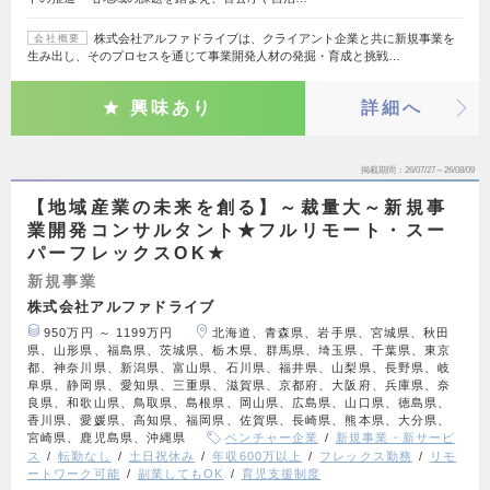
株式会社アルファドライブは、クライアント企業と共に新規事業を
会社概要
生み出し、そのプロセスを通じて事業開発人材の発掘・育成と挑戦…
興味あり
詳細へ
掲載期間
26/07/27～26/08/09
【地域産業の未来を創る】～裁量大～新規事
業開発コンサルタント★フルリモート・スー
パーフレックスOK★
新規事業
株式会社アルファドライブ
950万円 ～ 1199万円
北海道、青森県、岩手県、宮城県、秋田
県、山形県、福島県、茨城県、栃木県、群馬県、埼玉県、千葉県、東京
都、神奈川県、新潟県、富山県、石川県、福井県、山梨県、長野県、岐
阜県、静岡県、愛知県、三重県、滋賀県、京都府、大阪府、兵庫県、奈
良県、和歌山県、鳥取県、島根県、岡山県、広島県、山口県、徳島県、
香川県、愛媛県、高知県、福岡県、佐賀県、長崎県、熊本県、大分県、
宮崎県、鹿児島県、沖縄県
ベンチャー企業
新規事業・新サービ
ス
転勤なし
土日祝休み
年収600万以上
フレックス勤務
リモ
ートワーク可能
副業してもOK
育児支援制度