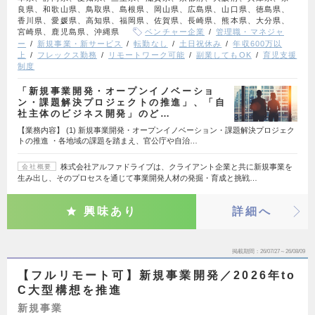
良県、和歌山県、鳥取県、島根県、岡山県、広島県、山口県、徳島県、
香川県、愛媛県、高知県、福岡県、佐賀県、長崎県、熊本県、大分県、
宮崎県、鹿児島県、沖縄県
ベンチャー企業
管理職・マネジャ
ー
新規事業・新サービス
転勤なし
土日祝休み
年収600万以
上
フレックス勤務
リモートワーク可能
副業してもOK
育児支援
制度
「新規事業開発・オープンイノベーショ
ン・課題解決プロジェクトの推進」、「自
社主体のビジネス開発」のど…
【業務内容】 (1) 新規事業開発・オープンイノベーション・課題解決プロジェク
トの推進 ・各地域の課題を踏まえ、官公庁や自治…
株式会社アルファドライブは、クライアント企業と共に新規事業を
会社概要
生み出し、そのプロセスを通じて事業開発人材の発掘・育成と挑戦…
興味あり
詳細へ
掲載期間
26/07/27～26/08/09
【フルリモート可】新規事業開発／2026年to
C大型構想を推進
新規事業