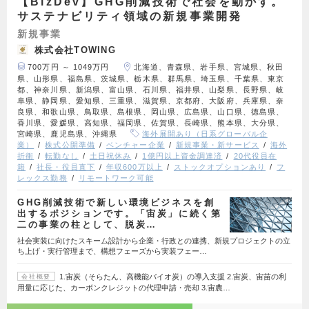
【BizDev】GHG削減技術で社会を動かす。
サステナビリティ領域の新規事業開発
新規事業
株式会社TOWING
700万円 ～ 1049万円
北海道、青森県、岩手県、宮城県、秋田
県、山形県、福島県、茨城県、栃木県、群馬県、埼玉県、千葉県、東京
都、神奈川県、新潟県、富山県、石川県、福井県、山梨県、長野県、岐
阜県、静岡県、愛知県、三重県、滋賀県、京都府、大阪府、兵庫県、奈
良県、和歌山県、鳥取県、島根県、岡山県、広島県、山口県、徳島県、
香川県、愛媛県、高知県、福岡県、佐賀県、長崎県、熊本県、大分県、
宮崎県、鹿児島県、沖縄県
海外展開あり（日系グローバル企
業）
株式公開準備
ベンチャー企業
新規事業・新サービス
海外
折衝
転勤なし
土日祝休み
1億円以上資金調達済
20代役員在
籍
社長・役員直下
年収600万以上
ストックオプションあり
フ
レックス勤務
リモートワーク可能
GHG削減技術で新しい環境ビジネスを創
出するポジションです。「宙炭」に続く第
二の事業の柱として、脱炭…
社会実装に向けたスキーム設計から企業・行政との連携、新規プロジェクトの立
ち上げ・実行管理まで、構想フェーズから実装フェー…
1.宙炭（そらたん、高機能バイオ炭）の導入支援 2.宙炭、宙苗の利
会社概要
用量に応じた、カーボンクレジットの代理申請・売却 3.宙農…