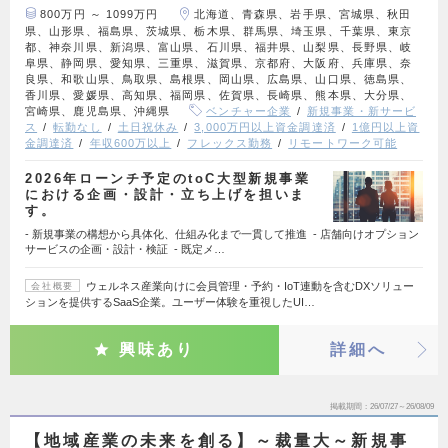
800万円 ～ 1099万円
北海道、青森県、岩手県、宮城県、秋田
県、山形県、福島県、茨城県、栃木県、群馬県、埼玉県、千葉県、東京
都、神奈川県、新潟県、富山県、石川県、福井県、山梨県、長野県、岐
阜県、静岡県、愛知県、三重県、滋賀県、京都府、大阪府、兵庫県、奈
良県、和歌山県、鳥取県、島根県、岡山県、広島県、山口県、徳島県、
香川県、愛媛県、高知県、福岡県、佐賀県、長崎県、熊本県、大分県、
宮崎県、鹿児島県、沖縄県
ベンチャー企業
新規事業・新サービ
ス
転勤なし
土日祝休み
3,000万円以上資金調達済
1億円以上資
金調達済
年収600万以上
フレックス勤務
リモートワーク可能
2026年ローンチ予定のtoC大型新規事業
における企画・設計・立ち上げを担いま
す。
- 新規事業の構想から具体化、仕組み化まで一貫して推進 - 店舗向けオプション
サービスの企画・設計・検証 - 既定メ…
ウェルネス産業向けに会員管理・予約・IoT連動を含むDXソリュー
会社概要
ションを提供するSaaS企業。ユーザー体験を重視したUI…
興味あり
詳細へ
掲載期間
26/07/27～26/08/09
【地域産業の未来を創る】～裁量大～新規事