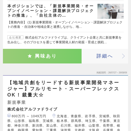
本ポジションでは、「新規事業開発・オー
プンイノベーション・課題解決プロジェク
トの推進」、「自社主体の…
【業務内容】 (1) 新規事業開発・オープンイノベーション・課題解決プロジェク
トの推進 ・自治体や地域企業と連携しながら、地…
株式会社アルファドライブは、クライアント企業と共に新規事業を
会社概要
生み出し、そのプロセスを通じて事業開発人材の発掘・育成と挑戦…
興味あり
詳細へ
掲載期間
26/07/27～26/08/09
【地域共創をリードする新規事業開発マネー
ジャー】フルリモート・スーパーフレックス
OK！裁量大☆
新規事業
株式会社アルファドライブ
800万円 ～ 1049万円
北海道、青森県、岩手県、宮城県、秋田
県、山形県、福島県、茨城県、栃木県、群馬県、埼玉県、千葉県、東京
都、神奈川県、新潟県、富山県、石川県、福井県、山梨県、長野県、岐
阜県、静岡県、愛知県、三重県、滋賀県、京都府、大阪府、兵庫県、奈