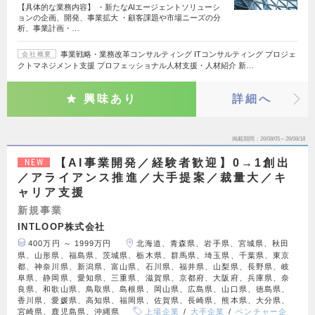
【具体的な業務内容】 ・新たなAIエージェントソリューシ
ョンの企画、開発、事業拡大 ・顧客課題や市場ニーズの分
析、事業計画・…
事業戦略・業務改革コンサルティング ITコンサルティング プロジェ
会社概要
クトマネジメント支援 プロフェッショナル人材支援・人材紹介 新…
興味あり
詳細へ
掲載期間
26/08/05～26/08/18
【AI事業開発／経験者歓迎】0→1創出
NEW
／アライアンス推進／大手提案／裁量大／キ
ャリア支援
新規事業
INTLOOP株式会社
400万円 ～ 1999万円
北海道、青森県、岩手県、宮城県、秋田
県、山形県、福島県、茨城県、栃木県、群馬県、埼玉県、千葉県、東京
都、神奈川県、新潟県、富山県、石川県、福井県、山梨県、長野県、岐
阜県、静岡県、愛知県、三重県、滋賀県、京都府、大阪府、兵庫県、奈
良県、和歌山県、鳥取県、島根県、岡山県、広島県、山口県、徳島県、
香川県、愛媛県、高知県、福岡県、佐賀県、長崎県、熊本県、大分県、
宮崎県、鹿児島県、沖縄県
上場企業
大手企業
ベンチャー企