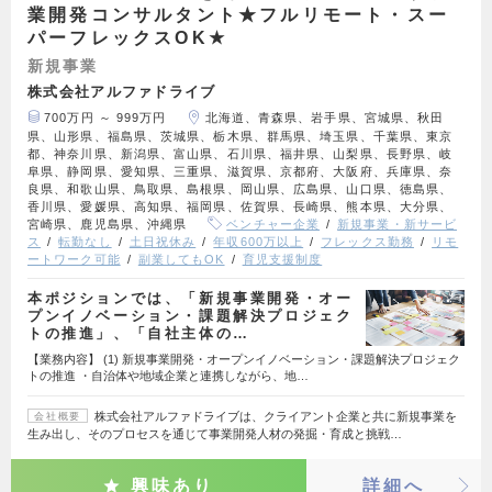
業開発コンサルタント★フルリモート・スー
パーフレックスOK★
新規事業
株式会社アルファドライブ
700万円 ～ 999万円
北海道、青森県、岩手県、宮城県、秋田
県、山形県、福島県、茨城県、栃木県、群馬県、埼玉県、千葉県、東京
都、神奈川県、新潟県、富山県、石川県、福井県、山梨県、長野県、岐
阜県、静岡県、愛知県、三重県、滋賀県、京都府、大阪府、兵庫県、奈
良県、和歌山県、鳥取県、島根県、岡山県、広島県、山口県、徳島県、
香川県、愛媛県、高知県、福岡県、佐賀県、長崎県、熊本県、大分県、
宮崎県、鹿児島県、沖縄県
ベンチャー企業
新規事業・新サービ
ス
転勤なし
土日祝休み
年収600万以上
フレックス勤務
リモ
ートワーク可能
副業してもOK
育児支援制度
本ポジションでは、「新規事業開発・オー
プンイノベーション・課題解決プロジェク
トの推進」、「自社主体の…
【業務内容】 (1) 新規事業開発・オープンイノベーション・課題解決プロジェク
トの推進 ・自治体や地域企業と連携しながら、地…
株式会社アルファドライブは、クライアント企業と共に新規事業を
会社概要
生み出し、そのプロセスを通じて事業開発人材の発掘・育成と挑戦…
興味あり
詳細へ