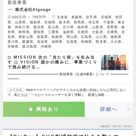
新規事業
株式会社Algoage
600万円 ～ 799万円
北海道、青森県、岩手県、宮城県、秋田
県、山形県、福島県、茨城県、栃木県、群馬県、埼玉県、千葉県、東京
都、神奈川県、新潟県、富山県、石川県、福井県、山梨県、長野県、岐
阜県、静岡県、愛知県、三重県、滋賀県、京都府、大阪府、兵庫県、奈
良県、和歌山県、鳥取県、島根県、岡山県、広島県、山口県、徳島県、
香川県、愛媛県、高知県、福岡県、佐賀県、長崎県、熊本県、大分県、
宮崎県、鹿児島県、沖縄県
◻︎ MISSION 次の「当たり前」を生み出
す ◻︎ VISION 誰かの痛みに、事業づくり
で挑み続ける…
============================ 新規事業（生成AI事業）について ==========
======…
Webマーケティングがテクニカルな改善に終始しがちな現代におい
会社概要
て、私たちは「一人ひとりのユーザーを深く理解し、最適な体験…
興味あり
詳細へ
掲載期間
26/07/28～26/08/10