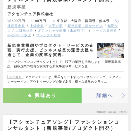
新規事業
アクセンチュア株式会社
600万円 ～ 1199万円
東京都、大阪府、福岡県、熊本県
外資系企業
上場企業
大手企業
新規事業・新サービス
転勤な
し
土日祝休み
ポテンシャル採用（未経験可）
サービス責任者
年収600万以上
フレックス勤務
新規事業構想やプロダクト・サービスの企
画、実行支援、ビジネス成長の運営支援を
通じて、企業の変革を実現…
ファンクションコンサルタントとして、以下の業務を担当します： 新規事業構
想：顧客企業の成長を実現する新規事業やサービスを企…
アクセンチュアは、世界をリードするコンサルティング、テクノロ
会社概要
ジーサービス、アウトソーシング企業であり、様々な業界のクライ…
興味あり
詳細へ
掲載期間
26/07/28～26/08/10
【アクセンチュアソング】ファンクションコ
ンサルタント（新規事業/プロダクト開発）