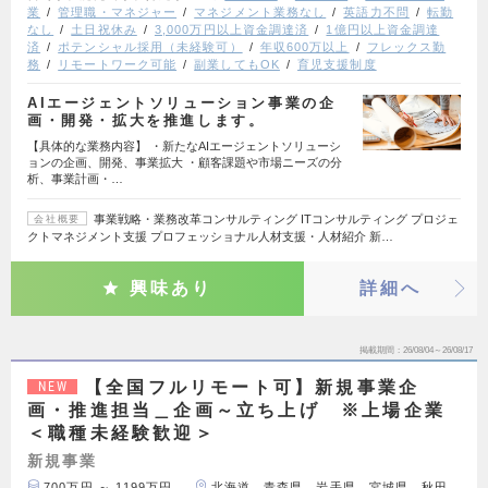
業
管理職・マネジャー
マネジメント業務なし
英語力不問
転勤
なし
土日祝休み
3,000万円以上資金調達済
1億円以上資金調達
済
ポテンシャル採用（未経験可）
年収600万以上
フレックス勤
務
リモートワーク可能
副業してもOK
育児支援制度
AIエージェントソリューション事業の企
画・開発・拡大を推進します。
【具体的な業務内容】 ・新たなAIエージェントソリューシ
ョンの企画、開発、事業拡大 ・顧客課題や市場ニーズの分
析、事業計画・…
事業戦略・業務改革コンサルティング ITコンサルティング プロジェ
会社概要
クトマネジメント支援 プロフェッショナル人材支援・人材紹介 新…
興味あり
詳細へ
掲載期間
26/08/04～26/08/17
【全国フルリモート可】新規事業企
NEW
画・推進担当＿企画～立ち上げ ※上場企業
＜職種未経験歓迎＞
新規事業
700万円 ～ 1199万円
北海道、青森県、岩手県、宮城県、秋田