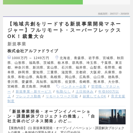
掲載期間
26/07/27～26/08/09
【地域共創をリードする新規事業開発マネー
ジャー】フルリモート・スーパーフレックス
OK！裁量大☆
新規事業
株式会社アルファドライブ
1000万円 ～ 1249万円
北海道、青森県、岩手県、宮城県、秋田
県、山形県、福島県、茨城県、栃木県、群馬県、埼玉県、千葉県、東京
都、神奈川県、新潟県、富山県、石川県、福井県、山梨県、長野県、岐
阜県、静岡県、愛知県、三重県、滋賀県、京都府、大阪府、兵庫県、奈
良県、和歌山県、鳥取県、島根県、岡山県、広島県、山口県、徳島県、
香川県、愛媛県、高知県、福岡県、佐賀県、長崎県、熊本県、大分県、
宮崎県、鹿児島県、沖縄県
ベンチャー企業
管理職・マネジャ
ー
新規事業・新サービス
転勤なし
土日祝休み
年収600万以
上
フレックス勤務
リモートワーク可能
副業してもOK
育児支援
制度
「新規事業開発・オープンイノベーショ
ン・課題解決プロジェクトの推進」、「自
社主体のビジネス開発」のど…
【業務内容】 (1) 新規事業開発・オープンイノベーション・課題解決プロジェク
トの推進 ・各地域の課題を踏まえ、官公庁や自治…