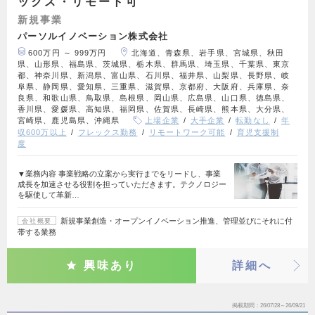
ックス・リモート可
新規事業
パーソルイノベーション株式会社
600万円 ～ 999万円
北海道、青森県、岩手県、宮城県、秋田
県、山形県、福島県、茨城県、栃木県、群馬県、埼玉県、千葉県、東京
都、神奈川県、新潟県、富山県、石川県、福井県、山梨県、長野県、岐
阜県、静岡県、愛知県、三重県、滋賀県、京都府、大阪府、兵庫県、奈
良県、和歌山県、鳥取県、島根県、岡山県、広島県、山口県、徳島県、
香川県、愛媛県、高知県、福岡県、佐賀県、長崎県、熊本県、大分県、
宮崎県、鹿児島県、沖縄県
上場企業
大手企業
転勤なし
年
収600万以上
フレックス勤務
リモートワーク可能
育児支援制
度
▼業務内容 事業戦略の立案から実行までをリードし、事業
成長を加速させる役割を担っていただきます。テクノロジー
を駆使して革新…
新規事業創造・オープンイノベーション推進、管理並びにそれに付
会社概要
帯する業務
興味あり
詳細へ
掲載期間
26/07/28～26/09/21