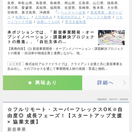
良県、和歌山県、鳥取県、島根県、岡山県、広島県、山口県、徳島県、
香川県、愛媛県、高知県、福岡県、佐賀県、長崎県、熊本県、大分県、
宮崎県、鹿児島県、沖縄県
ベンチャー企業
新規事業・新サービ
ス
転勤なし
土日祝休み
年収600万以上
フレックス勤務
リモ
ートワーク可能
副業してもOK
育児支援制度
本ポジションでは、「新規事業開発・オー
プンイノベーション・課題解決プロジェク
トの推進」、「自社主体の…
【業務内容】 (1) 新規事業開発・オープンイノベーション・課題解決プロジェク
トの推進 ・自治体や地域企業と連携しながら、地…
株式会社アルファドライブは、クライアント企業と共に新規事業を
会社概要
生み出し、そのプロセスを通じて事業開発人材の発掘・育成と挑戦…
興味あり
詳細へ
掲載期間
26/07/27～26/08/09
☆フルリモート・スーパーフレックスOK☆自
由度◎ 成長フェーズ！【スタートアップ支援
× 協業支援】
新規事業