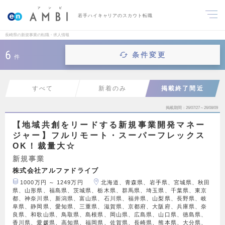
若手ハイキャリアのスカウト転職
長崎県の新規事業の転職・求人情報
6
条件変更
件
すべて
新着のみ
掲載終了間近
掲載期間
26/07/27～26/08/09
【地域共創をリードする新規事業開発マネー
ジャー】フルリモート・スーパーフレックス
OK！裁量大☆
新規事業
株式会社アルファドライブ
1000万円 ～ 1249万円
北海道、青森県、岩手県、宮城県、秋田
県、山形県、福島県、茨城県、栃木県、群馬県、埼玉県、千葉県、東京
都、神奈川県、新潟県、富山県、石川県、福井県、山梨県、長野県、岐
阜県、静岡県、愛知県、三重県、滋賀県、京都府、大阪府、兵庫県、奈
良県、和歌山県、鳥取県、島根県、岡山県、広島県、山口県、徳島県、
香川県、愛媛県、高知県、福岡県、佐賀県、長崎県、熊本県、大分県、