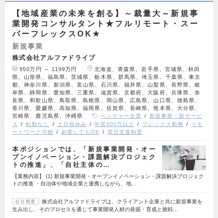
【地域産業の未来を創る】～裁量大～新規事
業開発コンサルタント★フルリモート・スー
パーフレックスOK★
新規事業
株式会社アルファドライブ
950万円 ～ 1199万円
北海道、青森県、岩手県、宮城県、秋田
県、山形県、福島県、茨城県、栃木県、群馬県、埼玉県、千葉県、東京
都、神奈川県、新潟県、富山県、石川県、福井県、山梨県、長野県、岐
阜県、静岡県、愛知県、三重県、滋賀県、京都府、大阪府、兵庫県、奈
良県、和歌山県、鳥取県、島根県、岡山県、広島県、山口県、徳島県、
香川県、愛媛県、高知県、福岡県、佐賀県、長崎県、熊本県、大分県、
宮崎県、鹿児島県、沖縄県
ベンチャー企業
新規事業・新サービ
ス
転勤なし
土日祝休み
年収600万以上
フレックス勤務
リモ
ートワーク可能
副業してもOK
育児支援制度
本ポジションでは、「新規事業開発・オー
プンイノベーション・課題解決プロジェク
トの推進」、「自社主体の…
【業務内容】 (1) 新規事業開発・オープンイノベーション・課題解決プロジェク
トの推進 ・自治体や地域企業と連携しながら、地…
株式会社アルファドライブは、クライアント企業と共に新規事業を
会社概要
生み出し、そのプロセスを通じて事業開発人材の発掘・育成と挑戦…