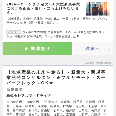
2026年ローンチ予定のtoC大型新規事業
における企画・設計・立ち上げを担いま
す。
- 新規事業の構想から具体化、仕組み化まで一貫して推進 - 店舗向けオプション
サービスの企画・設計・検証 - 既定メ…
ウェルネス産業向けに会員管理・予約・IoT連動を含むDXソリュー
会社概要
ションを提供するSaaS企業。ユーザー体験を重視したUI…
興味あり
詳細へ
掲載期間
26/07/27～26/08/09
【地域産業の未来を創る】～裁量大～新規事
業開発コンサルタント★フルリモート・スー
パーフレックスOK★
新規事業
株式会社アルファドライブ
700万円 ～ 999万円
北海道、青森県、岩手県、宮城県、秋田
県、山形県、福島県、茨城県、栃木県、群馬県、埼玉県、千葉県、東京
都、神奈川県、新潟県、富山県、石川県、福井県、山梨県、長野県、岐
阜県、静岡県、愛知県、三重県、滋賀県、京都府、大阪府、兵庫県、奈