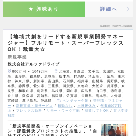
興味あり
詳細へ
掲載期間
26/07/27～26/08/09
【地域共創をリードする新規事業開発マネー
ジャー】フルリモート・スーパーフレックス
OK！裁量大☆
新規事業
株式会社アルファドライブ
800万円 ～ 1049万円
北海道、青森県、岩手県、宮城県、秋田
県、山形県、福島県、茨城県、栃木県、群馬県、埼玉県、千葉県、東京
都、神奈川県、新潟県、富山県、石川県、福井県、山梨県、長野県、岐
阜県、静岡県、愛知県、三重県、滋賀県、京都府、大阪府、兵庫県、奈
良県、和歌山県、鳥取県、島根県、岡山県、広島県、山口県、徳島県、
香川県、愛媛県、高知県、福岡県、佐賀県、長崎県、熊本県、大分県、
宮崎県、鹿児島県、沖縄県
ベンチャー企業
管理職・マネジャ
ー
新規事業・新サービス
転勤なし
土日祝休み
年収600万以
上
フレックス勤務
リモートワーク可能
副業してもOK
育児支援
制度
「新規事業開発・オープンイノベーショ
ン・課題解決プロジェクトの推進」、「自
社主体のビジネス開発」のど…