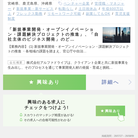
宮崎県、鹿児島県、沖縄県
ベンチャー企業
管理職・マネジャ
ー
新規事業・新サービス
転勤なし
土日祝休み
年収600万以
上
フレックス勤務
リモートワーク可能
副業してもOK
育児支援
制度
「新規事業開発・オープンイノベーショ
ン・課題解決プロジェクトの推進」、「自
社主体のビジネス開発」のど…
【業務内容】 (1) 新規事業開発・オープンイノベーション・課題解決プロジェク
トの推進 ・各地域の課題を踏まえ、官公庁や自治…
株式会社アルファドライブは、クライアント企業と共に新規事業を
会社概要
生み出し、そのプロセスを通じて事業開発人材の発掘・育成と挑戦…
興味あり
詳細へ
興味のある求人に
チェックをつけよう!
興味あり
スカウトのマッチング精度があがる!
その求人への合格可能性がわかる!
掲載期間
26/07/27～26/08/09