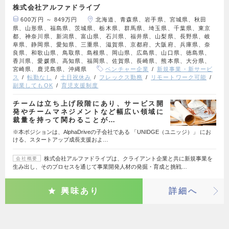
株式会社アルファドライブ
600万円 ～ 849万円
北海道、青森県、岩手県、宮城県、秋田
県、山形県、福島県、茨城県、栃木県、群馬県、埼玉県、千葉県、東京
都、神奈川県、新潟県、富山県、石川県、福井県、山梨県、長野県、岐
阜県、静岡県、愛知県、三重県、滋賀県、京都府、大阪府、兵庫県、奈
良県、和歌山県、鳥取県、島根県、岡山県、広島県、山口県、徳島県、
香川県、愛媛県、高知県、福岡県、佐賀県、長崎県、熊本県、大分県、
宮崎県、鹿児島県、沖縄県
ベンチャー企業
新規事業・新サービ
ス
転勤なし
土日祝休み
フレックス勤務
リモートワーク可能
副業してもOK
育児支援制度
チームは立ち上げ段階にあり、サービス開
発やチームマネジメントなど幅広い領域に
裁量を持って関わることが…
※本ポジションは、AlphaDriveの子会社である 「UNIDGE（ユニッジ）」 にお
ける、スタートアップ成長支援およ…
株式会社アルファドライブは、クライアント企業と共に新規事業を
会社概要
生み出し、そのプロセスを通じて事業開発人材の発掘・育成と挑戦…
興味あり
詳細へ