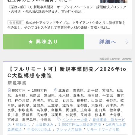
【業務内容】 (1) 新規事業開発・オープンイノベーション・課題解決プロジェク
トの推進 ・各地域の課題を踏まえ、官公庁や自治…
株式会社アルファドライブは、クライアント企業と共に新規事業を
会社概要
生み出し、そのプロセスを通じて事業開発人材の発掘・育成と挑戦…
興味あり
詳細へ
掲載期間
26/07/27～26/08/09
【フルリモート可】新規事業開発／2026年to
C大型構想を推進
新規事業
800万円 ～ 1099万円
北海道、青森県、岩手県、宮城県、秋田
県、山形県、福島県、茨城県、栃木県、群馬県、埼玉県、千葉県、東京
都、神奈川県、新潟県、富山県、石川県、福井県、山梨県、長野県、岐
阜県、静岡県、愛知県、三重県、滋賀県、京都府、大阪府、兵庫県、奈
良県、和歌山県、鳥取県、島根県、岡山県、広島県、山口県、徳島県、
香川県、愛媛県、高知県、福岡県、佐賀県、長崎県、熊本県、大分県、
宮崎県、鹿児島県、沖縄県
ベンチャー企業
新規事業・新サービ
ス
転勤なし
土日祝休み
3,000万円以上資金調達済
1億円以上資
金調達済
年収600万以上
フレックス勤務
リモートワーク可能