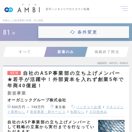
若手ハイキャリアのスカウト転職
転勤なしの新規事業の転職・求人情報
81
条件変更
件
すべて
新着のみ
掲載終了間近
掲載期間
26/07/31～26/08/13
自社のASP事業部の立ち上げメンバー
NEW
★若手が活躍中！外部資本を入れず創業5年で
年商40億超！
新規事業
オーガニックグループ株式会社
500万円 ～ 749万円
東京都
ベンチャー企業
マネジメン
ト業務なし
新規事業・新サービス
転勤なし
土日祝休み
自社のASP事業部の立ち上げメンバーと
して戦略の立案から実行までを行なってい
ただきます。