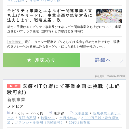
ックス勤務
リモートワーク可能
モビリティ事業とエネルギー関連事業の立
ち上げをリードし、事業企画や規制対応に
注力します。戦略立案、政…
新たに手掛けるモビリティ事業及びエネルギー関連事業立ち上げについて、事業
企画とパブリック領域（規制等）との検討とを同時に…
現在、タクシー配車アプリとしては成功を収めた当社ですが、現状
会社概要
のタクシー利用者層以外もターゲットにした新しい移動手段のサー…
興味あり
詳細へ
掲載期間
26/08/05～26/08/18
医療×IT分野にて事業企画に挑戦（未経
NEW
験可能）
新規事業
メドピア
450万円 ～ 799万円
東京都
大手企業
新規事業・新サー
ビス
英語力不問
転勤なし
土日祝休み
3,000万円以上資金調達
済
ポテンシャル採用（未経験可）
20代役員在籍