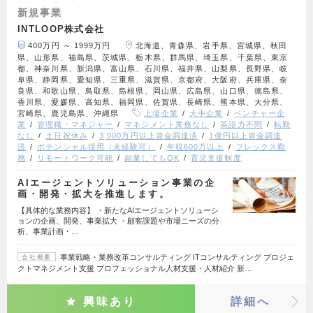
新規事業
INTLOOP株式会社
400万円 ～ 1999万円
北海道、青森県、岩手県、宮城県、秋田
県、山形県、福島県、茨城県、栃木県、群馬県、埼玉県、千葉県、東京
都、神奈川県、新潟県、富山県、石川県、福井県、山梨県、長野県、岐
阜県、静岡県、愛知県、三重県、滋賀県、京都府、大阪府、兵庫県、奈
良県、和歌山県、鳥取県、島根県、岡山県、広島県、山口県、徳島県、
香川県、愛媛県、高知県、福岡県、佐賀県、長崎県、熊本県、大分県、
宮崎県、鹿児島県、沖縄県
上場企業
大手企業
ベンチャー企
業
管理職・マネジャー
マネジメント業務なし
英語力不問
転勤
なし
土日祝休み
3,000万円以上資金調達済
1億円以上資金調達
済
ポテンシャル採用（未経験可）
年収600万以上
フレックス勤
務
リモートワーク可能
副業してもOK
育児支援制度
AIエージェントソリューション事業の企
画・開発・拡大を推進します。
【具体的な業務内容】 ・新たなAIエージェントソリューシ
ョンの企画、開発、事業拡大 ・顧客課題や市場ニーズの分
析、事業計画・…
事業戦略・業務改革コンサルティング ITコンサルティング プロジェ
会社概要
クトマネジメント支援 プロフェッショナル人材支援・人材紹介 新…
興味あり
詳細へ