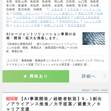
良県、和歌山県、鳥取県、島根県、岡山県、広島県、山口県、徳島県、
香川県、愛媛県、高知県、福岡県、佐賀県、長崎県、熊本県、大分県、
宮崎県、鹿児島県、沖縄県
上場企業
大手企業
ベンチャー企
業
管理職・マネジャー
マネジメント業務なし
英語力不問
転勤
なし
土日祝休み
3,000万円以上資金調達済
1億円以上資金調達
済
ポテンシャル採用（未経験可）
年収600万以上
フレックス勤
務
リモートワーク可能
副業してもOK
育児支援制度
AIエージェントソリューション事業の企
画・開発・拡大を推進します。
【具体的な業務内容】 ・新たなAIエージェントソリューシ
ョンの企画、開発、事業拡大 ・顧客課題や市場ニーズの分
析、事業計画・…
事業戦略・業務改革コンサルティング ITコンサルティング プロジェ
会社概要
クトマネジメント支援 プロフェッショナル人材支援・人材紹介 新…
興味あり
詳細へ
掲載期間
26/08/05～26/08/18
【AI事業開発／経験者歓迎】0→1創出
NEW
／アライアンス推進／大手提案／裁量大／キ
ャリア支援