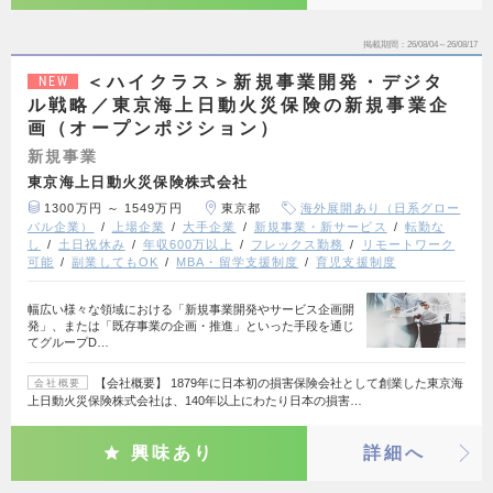
掲載期間
26/08/04～26/08/17
＜ハイクラス＞新規事業開発・デジタ
NEW
ル戦略／東京海上日動火災保険の新規事業企
画（オープンポジション）
新規事業
東京海上日動火災保険株式会社
1300万円 ～ 1549万円
東京都
海外展開あり（日系グロー
バル企業）
上場企業
大手企業
新規事業・新サービス
転勤な
し
土日祝休み
年収600万以上
フレックス勤務
リモートワーク
可能
副業してもOK
MBA・留学支援制度
育児支援制度
幅広い様々な領域における「新規事業開発やサービス企画開
発」、または「既存事業の企画・推進」といった手段を通じ
てグループD…
【会社概要】 1879年に日本初の損害保険会社として創業した東京海
会社概要
上日動火災保険株式会社は、140年以上にわたり日本の損害…
興味あり
詳細へ