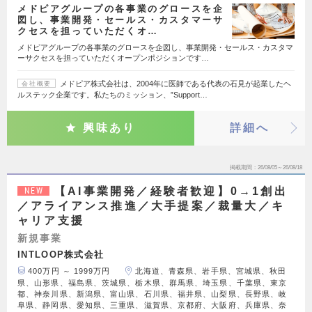
メドピアグループの各事業のグロースを企
図し、事業開発・セールス・カスタマーサ
クセスを担っていただくオ…
メドピアグループの各事業のグロースを企図し、事業開発・セールス・カスタマ
ーサクセスを担っていただくオープンポジションです…
メドピア株式会社は、2004年に医師である代表の石見が起業したヘ
会社概要
ルステック企業です。私たちのミッション、”Support…
興味あり
詳細へ
掲載期間
26/08/05～26/08/18
【AI事業開発／経験者歓迎】0→1創出
NEW
／アライアンス推進／大手提案／裁量大／キ
ャリア支援
新規事業
INTLOOP株式会社
400万円 ～ 1999万円
北海道、青森県、岩手県、宮城県、秋田
県、山形県、福島県、茨城県、栃木県、群馬県、埼玉県、千葉県、東京
都、神奈川県、新潟県、富山県、石川県、福井県、山梨県、長野県、岐
阜県、静岡県、愛知県、三重県、滋賀県、京都府、大阪府、兵庫県、奈