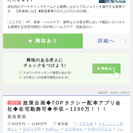
自社内のマーケティングチームとも連携しながらプロジェクトを遂行する業務で
す。 【具体的には】 ■新規事業の立ち上げのための戦…
<IT、美容・ヘルスケア、食料などの各分野において幅広いビジネス
会社概要
を展開する次世代商社> 2013年にヘルスケア・化粧品のメ…
興味あり
詳細へ
興味のある求人に
チェックをつけよう!
興味あり
スカウトのマッチング精度があがる!
その求人への合格可能性がわかる!
掲載期間
26/08/05～26/08/18
政策企画◆TOPタクシー配車アプリ会
NEW
社◆在宅勤務可◆年収～1200万！！！
新規事業
600万円 ～ 1199万円
東京都
大手企業
マネジメント業
務なし
英語力不問
転勤なし
土日祝休み
年収600万以上
フレ