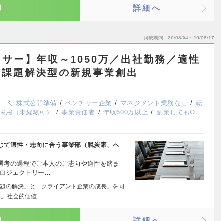
り
詳細へ
掲載期間
26/08/04～26/08/17
サー】年収～1050万／出社勤務／適性
会課題解決型の新規事業創出
株式公開準備
ベンチャー企業
マネジメント業務なし
転
採用（未経験可）
事業責任者
年収600万以上
副業してもO
じて適性・志向に合う事業部（脱炭素、ヘ
選考の過程でご本人のご志向や適性を踏ま
プロジェクトリー…
題の解決」と「クライアント企業の成長」を同
開。社会的価値…
り
詳細へ