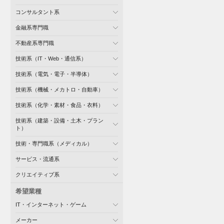
コンサルタント系
金融系専門職
不動産系専門職
技術系（IT・Web・通信系）
技術系（電気・電子・半導体）
技術系（機械・メカトロ・自動車）
技術系（化学・素材・食品・衣料）
技術系（建築・設備・土木・プラン
ト）
技術・専門職系（メディカル）
サービス・流通系
クリエイティブ系
希望業種
IT・インターネット・ゲーム
メーカー