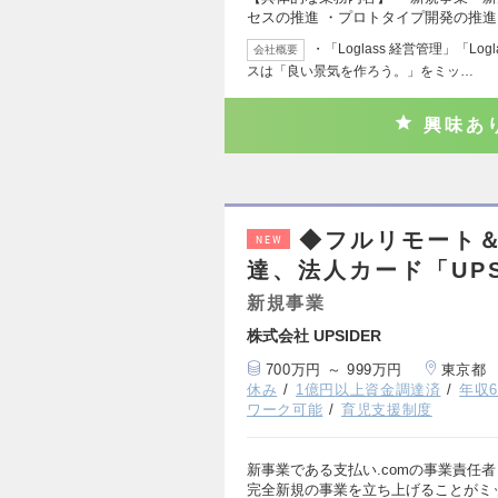
セスの推進 ・プロトタイプ開発の推進
・「Loglass 経営管理」「Lo
会社概要
スは「良い景気を作ろう。」をミッ…
興味あ
◆フルリモート＆
NEW
達、法人カード「UP
新規事業
株式会社 UPSIDER
700万円 ～ 999万円
東京都
休み
1億円以上資金調達済
年収6
ワーク可能
育児支援制度
新事業である支払い.comの事業責任
完全新規の事業を立ち上げることがミ