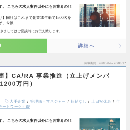
す。 こちらの求人案件以外にも各業界の非
】同社はこれまで創業10年弱で1500名を
が、今後…
きましてはご面談時にお伝え致します。
り
詳細へ
掲載期間
26/08/04～26/08/17
関連】CA/RA 事業推進（立上げメンバ
1200万円）
大手企業
管理職・マネジャー
転勤なし
土日祝休み
年
モートワーク可能
す。 こちらの求人案件以外にも各業界の非