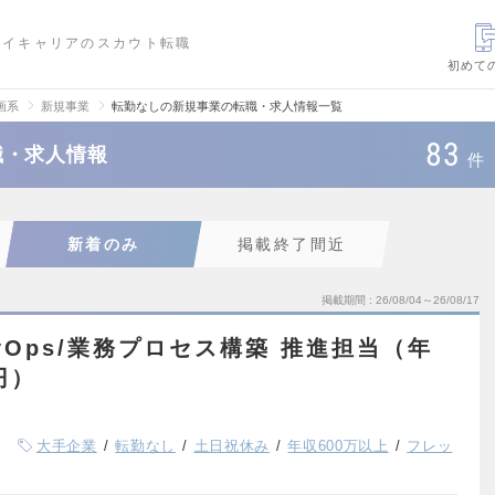
ハイキャリアのスカウト転職
初めて
画系
新規事業
転勤なしの新規事業の転職・求人情報一覧
83
職・求人情報
件
新着のみ
掲載終了間近
掲載期間
26/08/04～26/08/17
vOps/業務プロセス構築 推進担当（年
円）
大手企業
転勤なし
土日祝休み
年収600万以上
フレッ