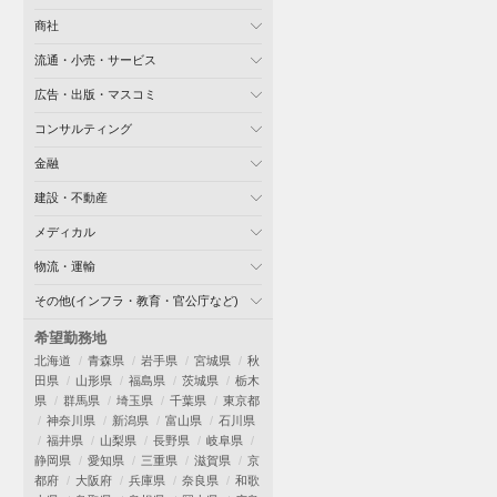
商社
流通・小売・サービス
広告・出版・マスコミ
コンサルティング
金融
建設・不動産
メディカル
物流・運輸
その他(インフラ・教育・官公庁など)
希望勤務地
北海道
青森県
岩手県
宮城県
秋
田県
山形県
福島県
茨城県
栃木
県
群馬県
埼玉県
千葉県
東京都
神奈川県
新潟県
富山県
石川県
福井県
山梨県
長野県
岐阜県
静岡県
愛知県
三重県
滋賀県
京
都府
大阪府
兵庫県
奈良県
和歌