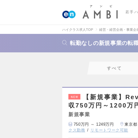
若手
ハイクラス求人TOP
経営・経営企画・事業企
転勤なしの新規事業の転
すべて
【新規事業】Re
NEW
収750万円～1200万
新規事業
750万円 ～ 1249万円
東京都
クス勤務
リモートワーク可能