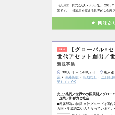
株式会社UPSIDERは、20
会社概要
業です。「挑戦者を支える世界的な金融
興味あ
【グローバル×セ
NEW
世代アセット創出／世界
新規事業
700万円 ～ 1449万円
東京都
業
海外折衝
転勤なし
土日祝
業してもOK
売上5兆円／世界55カ国展開／グローバ
T企業／影響力と社会…
■所属部署の特徴 当社グループは国内
カ国・地域約20万人となっています。