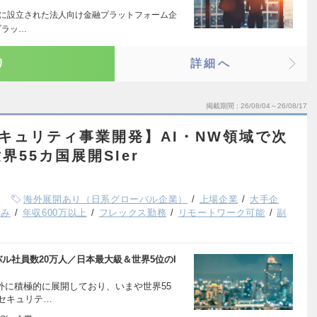
18年に設立された法人向け金融プラットフォーム企
プラッ…
り
詳細へ
掲載期間
26/08/04～26/08/17
キュリティ事業開発】AI・NW領域で次
55カ国展開SIer
海外展開あり（日系グローバル企業）
上場企業
大手企
休み
年収600万以上
フレックス勤務
リモートワーク可能
副
ル社員数20万人／日本最大級＆世界5位のI
外に積極的に展開しており、いまや世界55
セキュリテ…