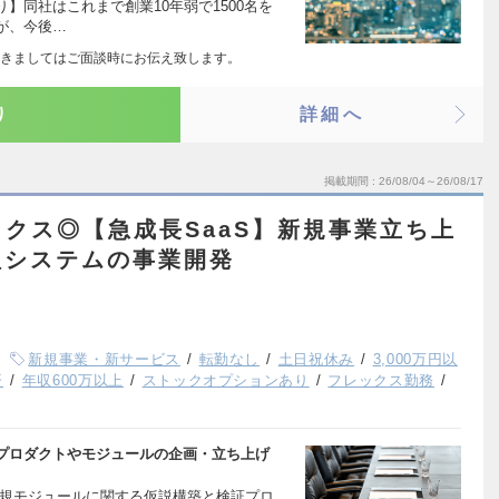
】同社はこれまで創業10年弱で1500名を
が、今後…
きましてはご面談時にお伝え致します。
り
詳細へ
掲載期間
26/08/04～26/08/17
クス◎【急成長SaaS】新規事業立ち上
理システムの事業開発
新規事業・新サービス
転勤なし
土日祝休み
3,000万円以
済
年収600万以上
ストックオプションあり
フレックス勤務
プロダクトやモジュールの企画・立ち上げ
新規モジュールに関する仮説構築と検証プロ