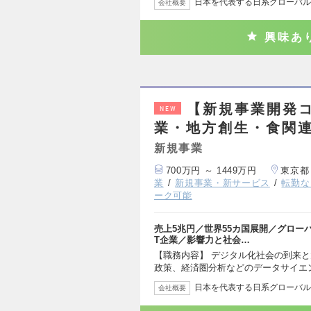
日本を代表する日系グローバルS
会社概要
興味あ
【新規事業開発
NEW
業・地方創生・食関連
新規事業
700万円 ～ 1449万円
東京都
業
新規事業・新サービス
転勤な
ーク可能
売上5兆円／世界55カ国展開／グローバ
T企業／影響力と社会…
【職務内容】 デジタル化社会の到来
政策、経済圏分析などのデータサイエ
日本を代表する日系グローバルS
会社概要