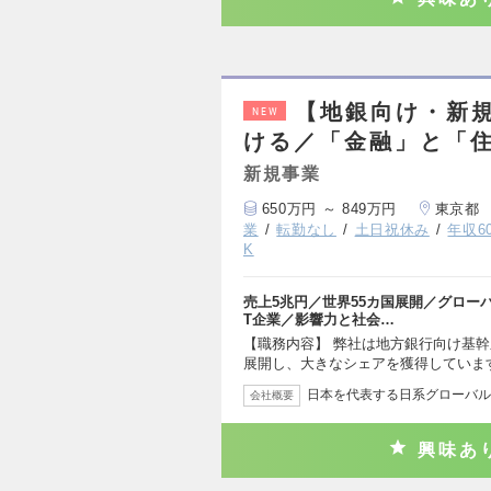
【地銀向け・新規
NEW
ける／「金融」と「住
新規事業
650万円 ～ 849万円
東京都
業
転勤なし
土日祝休み
年収6
K
売上5兆円／世界55カ国展開／グローバ
T企業／影響力と社会…
【職務内容】 弊社は地方銀行向け基
展開し、大きなシェアを獲得していま
日本を代表する日系グローバルS
会社概要
興味あ