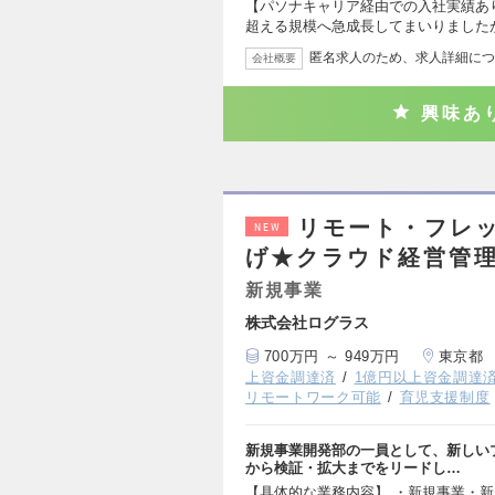
【パソナキャリア経由での入社実績あり
超える規模へ急成長してまいりました
匿名求人のため、求人詳細につ
会社概要
興味あ
リモート・フレッ
NEW
げ★クラウド経営管
新規事業
株式会社ログラス
700万円 ～ 949万円
東京都
上資金調達済
1億円以上資金調達
リモートワーク可能
育児支援制度
新規事業開発部の一員として、新しい
から検証・拡大までをリードし…
【具体的な業務内容】 ・新規事業・