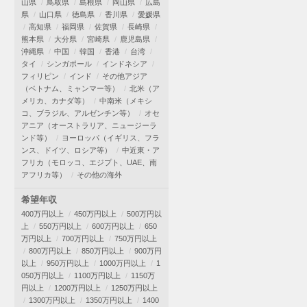
山県
鳥取県
島根県
岡山県
広島
県
山口県
徳島県
香川県
愛媛県
高知県
福岡県
佐賀県
長崎県
熊本県
大分県
宮崎県
鹿児島県
沖縄県
中国
韓国
香港
台湾
タイ
シンガポール
インドネシア
フィリピン
インド
その他アジア
（ベトナム、ミャンマー等）
北米（ア
メリカ、カナダ等）
中南米（メキシ
コ、ブラジル、アルゼンチン等）
オセ
アニア（オーストラリア、ニュージーラ
ンド等）
ヨーロッパ（イギリス、フラ
ンス、ドイツ、ロシア等）
中近東・ア
フリカ（モロッコ、エジプト、UAE、南
アフリカ等）
その他の海外
希望年収
400万円以上
450万円以上
500万円以
上
550万円以上
600万円以上
650
万円以上
700万円以上
750万円以上
800万円以上
850万円以上
900万円
以上
950万円以上
1000万円以上
1
050万円以上
1100万円以上
1150万
円以上
1200万円以上
1250万円以上
1300万円以上
1350万円以上
1400