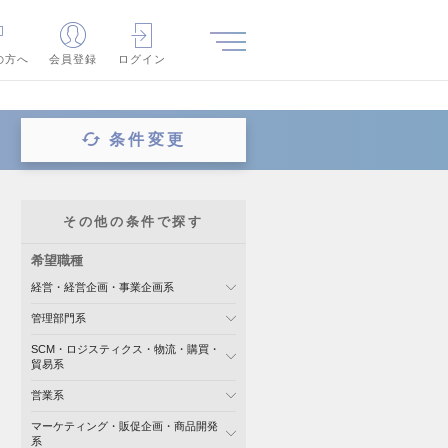
の方へ
会員登録
ログイン
条件変更
その他の条件で探す
希望職種
経営・経営企画・事業企画系
管理部門系
SCM・ロジスティクス・物流・購買・
貿易系
営業系
マーケティング・販促企画・商品開発
系