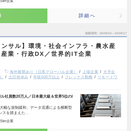
Ier企業
り
詳細へ
掲載期間
26/08/04～26/08/17
コンサル】環境・社会インフラ・農水産
産業・行政DX／世界的IT企業
海外展開あり（日系グローバル企業）
上場企業
大手企
し
土日祝休み
年収600万以上
フレックス勤務
リモートワ
ル社員数20万人／日本最大級＆世界5位のI
と大幅な規制緩和、データ流通による横断型
ンスを踏まえた…
Ier企業