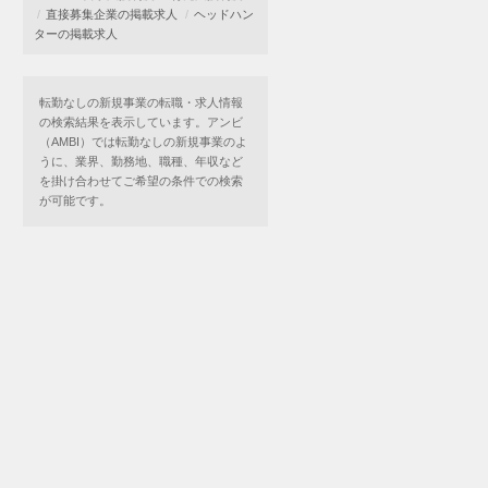
直接募集企業の掲載求人
ヘッドハン
ターの掲載求人
転勤なしの新規事業の転職・求人情報
の検索結果を表示しています。アンビ
（AMBI）では転勤なしの新規事業のよ
うに、業界、勤務地、職種、年収など
を掛け合わせてご希望の条件での検索
が可能です。