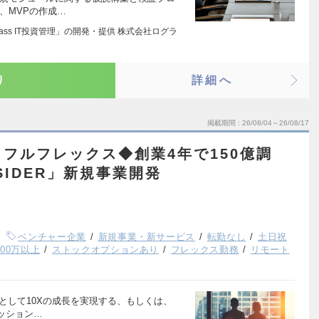
、MVPの作成…
glass IT投資管理」の開発・提供 株式会社ログラ
り
詳細へ
掲載期間
26/08/04～26/08/17
フルフレックス◆創業4年で150億調
SIDER」新規事業開発
ベンチャー企業
新規事業・新サービス
転勤なし
土日祝
00万以上
ストックオプションあり
フレックス勤務
リモート
者として10Xの成長を実現する、もしくは、
ッション…