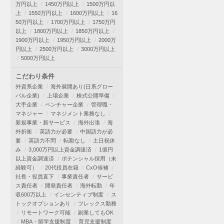
万円以上
1450万円以上
1500万円以
上
1550万円以上
1600万円以上
16
50万円以上
1700万円以上
1750万円
以上
1800万円以上
1850万円以上
1900万円以上
1950万円以上
2000万
円以上
2500万円以上
3000万円以上
5000万円以上
こだわり条件
外資系企業
海外展開あり(日系グロー
バル企業)
上場企業
株式公開準備
大手企業
ベンチャー企業
管理職・
マネジャー
マネジメント業務なし
新規事業・新サービス
海外出張
海
外折衝
英語力が必要
中国語力が必
要
英語力不問
転勤なし
土日祝休
み
3,000万円以上資金調達済
1億円
以上資金調達済
ポテンシャル採用（未
経験可）
20代役員在籍
CxO候補
社長・役員直下
事業責任者
サービ
ス責任者
開発責任者
海外転勤
年
収600万以上
インセンティブ制度
ス
トックオプションあり
フレックス勤務
リモートワーク可能
副業してもOK
MBA・留学支援制度
育児支援制度