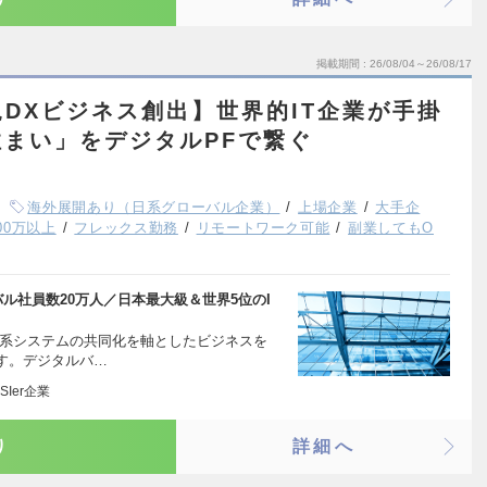
掲載期間
26/08/04～26/08/17
DXビジネス創出】世界的IT企業が手掛
まい」をデジタルPFで繋ぐ
海外展開あり（日系グローバル企業）
上場企業
大手企
00万以上
フレックス勤務
リモートワーク可能
副業してもO
ル社員数20万人／日本最大級＆世界5位のI
幹系システムの共同化を軸としたビジネスを
す。デジタルバ…
Ier企業
り
詳細へ